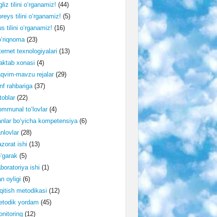
gliz tilini o‘rganamiz!
(44)
reys tilini o‘rganamiz!
(5)
s tilini o‘rganamiz!
(16)
‘riqnoma
(23)
ternet texnologiyalari
(13)
ktab xonasi
(4)
qvim-mavzu rejalar
(29)
nf rahbariga
(37)
toblar
(22)
mmunal to‘lovlar
(4)
nlar bo‘yicha kompetensiya
(6)
nlovlar
(28)
zorat ishi
(13)
‘garak
(5)
boratoriya ishi
(1)
n oyligi
(6)
qitish metodikasi
(12)
etodik yordam
(45)
nitoring
(12)