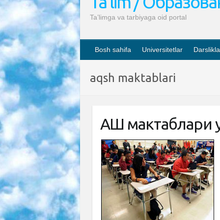
Ta’lim / Образов
Ta’limga va tarbiyaga oid portal
Bosh sahifa
Universitetlar
Darslikla
aqsh maktablari
АҚШ мактаблари у