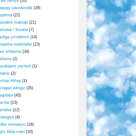
ratli hikoya
(10)
quqiy savodxonlik
(29)
aqdimot
(22)
ezident maktabi
(21)
sturlar / ilovalar
(7)
sbga yo'naltirish
(14)
rqatma materiallar
(13)
rs ishlanma
(34)
eklama
(2)
salalarni yechish
(1)
taklar
(2)
shlar ittifoqi
(1)
‘ragan edingiz
(35)
qolalar
(43)
e’rlar
(13)
vlatlar
(12)
rategiya
(4)
dbir ssenariysi
(18)
gliz tilida matn
(10)