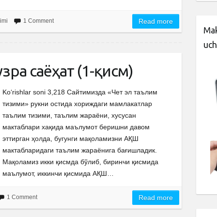
zimi
1 Comment
Read more
Mak
uch
зра саёҳат (1-қисм)
Ko‘rishlar soni 3,218 Сайтимизда «Чет эл таълим
тизими» рукни остида хориждаги мамлакатлар
таълим тизими, таълим жараёни, хусусан
мактаблари хақида маълумот беришни давом
эттирган ҳолда, бугунги мақоламизни АҚШ
мактабларидаги таълим жараёнига бағишладик.
Мақоламиз икки қисмда бўлиб, биринчи қисмида
маълумот, иккинчи қисмида АҚШ…
1 Comment
Read more