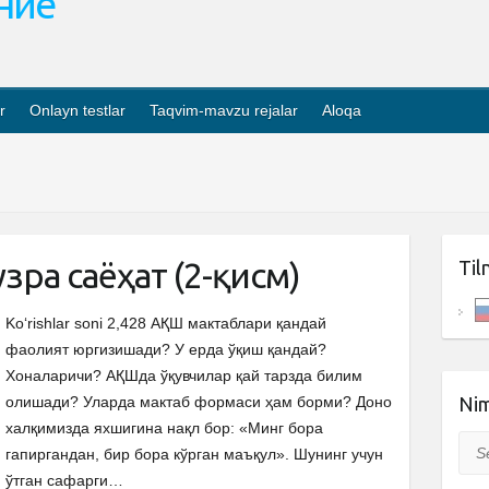
ание
r
Onlayn testlar
Taqvim-mavzu rejalar
Aloqa
зра саёҳат (2-қисм)
Til
Ko‘rishlar soni 2,428 АҚШ мактаблари қандай
фаолият юргизишади? У ерда ўқиш қандай?
Хоналаричи? АҚШда ўқувчилар қай тарзда билим
олишади? Уларда мактаб формаси ҳам борми? Доно
Nim
халқимизда яхшигина нақл бор: «Минг бора
Sea
гапиргандан, бир бора кўрган маъқул». Шунинг учун
ўтган сафарги…