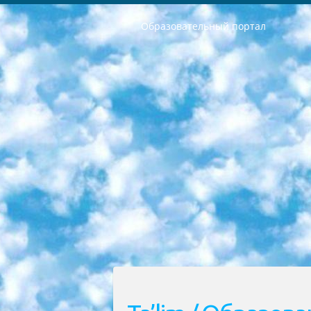
Образовательный портал
РЕСПУБЛИКА УЗБЕКИСТАН МИНИСТРЕРСТВО ДОШКОЛЬНОГО И ШКОЛЬНОГО ОБРАЗОВАНИЯ КОМАНДА в общеобразовательных учреждениях в 2023-2024 учебном году организация и проведение итоговой государственной аттестации обучающихся о Министра дошкольного и школьного образования Республики Узбекистан от 4 марта 2008 года (постановлением Минюста от 20 марта 2008 года № 1778 государственной регистрации) «Итоговое состояние учащихся общего среднего образования на основании положения об утверждении положения об аттестации общего среднего образования выпускной экзамен студентов в образовательных учреждениях в 2023-2024 учебном году В целях организации и прохождения аттестации приказываю: 1. Следующее: перечень предметов, по которым будет проводиться итоговая государственная аттестация и экзамен формы перевода согласно приложению 1; сертификаты международного образца, оценивающие уровень владения иностранными языками перечень согласно приложению 2; 2. Педагогический при специализированных образовательных учреждениях. научно-практический центр квалификации и международной оценки (Д.Давидова) 2024 г. До 25 марта: задания по предметам, по которым будет проводиться итоговая аттестация разработка и утверждение технических условий; итоговая аттестация на основании разработанного предметного задания разработка вопросов по предметам (устно и письменно), экзамен передача; общеобразовательные средние школы и специальные учебные заведения учащиеся выпускных классов школ и интернатов в агентской системе подготовка базы данных экзаменационных материалов и критериев оценки; перевод базы экзаменационных материалов на все языки обучения подать в Республиканский образовательный центр для изготовления; варианты экзаменов на основе разработанных контрольных материалов пусть будут поставлены задачи формирования. 3. Республиканский образовательный центр (Ш.Худайкулов) до 5 апреля 2024 года. до: база данных предоставленных экзаменационных материалов на все языки обучения перевод и экспертиза; для слепых, слабовидящих, глухих, слабослышащих и умственно отсталых детей учащиеся выпускных классов специализированных школ и школ-интернатов база данных экзаменационных материалов на всех преподаваемых языках подготовка критериев оценки; специализированные школы для умственно отсталых детей и технологии для учащихся выпускных классов школ-интернатов разработка соответствующих рекомендаций и критериев проведения ЕГЭ по естествознанию давать задания. 4. Педагогический при специализированных образовательных учреждениях. Научно-практический центр навыков и международной оценки (Д.Давидова), Республи