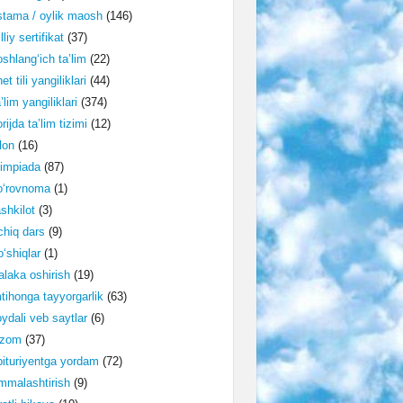
tama / oylik maosh
(146)
lliy sertifikat
(37)
shlang‘ich ta’lim
(22)
et tili yangiliklari
(44)
’lim yangiliklari
(374)
rijda ta’lim tizimi
(12)
lon
(16)
impiada
(87)
o‘rovnoma
(1)
shkilot
(3)
hiq dars
(9)
‘shiqlar
(1)
laka oshirish
(19)
tihonga tayyorgarlik
(63)
ydali veb saytlar
(6)
izom
(37)
ituriyentga yordam
(72)
malashtirish
(9)