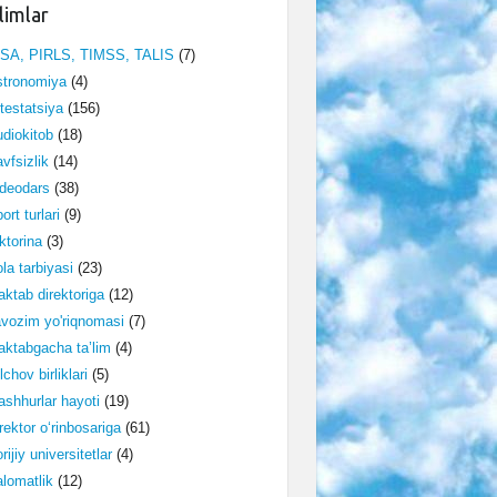
limlar
ISA, PIRLS, TIMSS, TALIS
(7)
stronomiya
(4)
testatsiya
(156)
diokitob
(18)
vfsizlik
(14)
deodars
(38)
ort turlari
(9)
ktorina
(3)
la tarbiyasi
(23)
ktab direktoriga
(12)
vozim yo'riqnomasi
(7)
ktabgacha ta’lim
(4)
lchov birliklari
(5)
shhurlar hayoti
(19)
rektor o‘rinbosariga
(61)
rijiy universitetlar
(4)
lomatlik
(12)