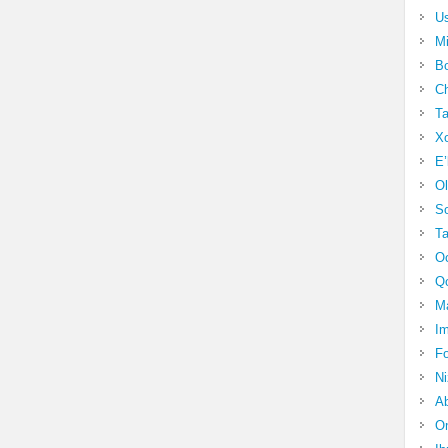
Us
Mi
Bo
Ch
Ta
Xo
E’
Ol
S
Ta
Oc
Qo
Ma
Im
Fo
N
Ab
Om