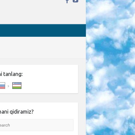
ni tanlang:
ani qidiramiz?
rch