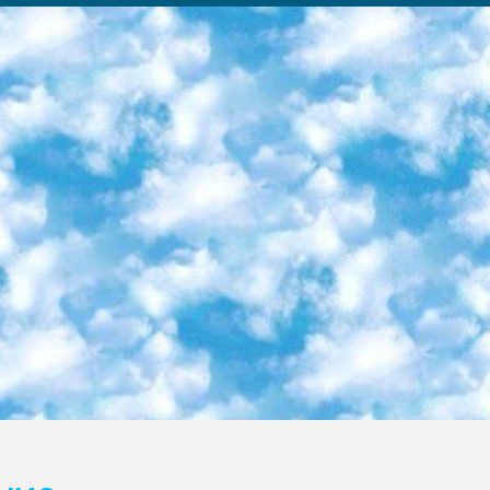
ка образовательный центр (Худайкулов Ш.) итоговый государственный аттестационный экзамен ориентирован на творческое и логическое мышление при подготовке базы материалов учитывать введение заданий. 5. Следует отметить, что: сертификат государственного образца о знании общеобразовательного предмета и как минимум национальный уровень B1 по предметам на иностранных языках, указанным в Приложении 2. или международно признанный сертификат эквивалентного уровня студенты, изучающие определенный предмет, освобождаются от экзамена; по соответствующим предметам запланирована итоговая государственная аттестация за день до дня, путем жеребьевки Рабочей группой (в письменной форме по предметам, проводимым в форме) из числа сформированных вариантов выбрано 2 варианта; 2 выбранных варианта экзамена анонсированы на официальном сайте министерства и все выпускники по всей стране на основе этих вариантов проводит итоговую государственную аттестацию. 6. Государственное образование учащихся средних общеобразовательных учреждений. знания в соответствии с квалификационными требованиями, которые необходимо приобрести на основании стандартов итоговый (выпускной) контроль для 9 и 11 классов в целях тестирования Экзамены (далее – экзамены) состоят из предметов, перечисленных в приложении 1. будет сделано. 7. Экзамены пройдут с 26 мая по 15 июня 2024 г. (кроме науки физического воспитания). 8. Физическая для учащихся 9 классов общесредних образовательных учреждений. Экзамены по предмету «Образование, квалификация медицина» 1-6 мая 2024 года. сотрудники перевести под присмотр (с отклонениями в физическом или умственном развитии) специализированная школа для детей, школы-интернаты и со сколиозом школы-интернаты санаторного типа для больных детей исключены). 9. Он был слепым, слабовидящим и имел нарушения опорно-двигательного аппарата. экзамены в специализированных школах и интернатах для детей должны проводиться исходя из требований, предъявляемых к общеобразовательным учреждениям (физкультура кроме науки). 10. Специализированная школа для глухих и слабослышащих детей. и экзамены в интернатах и быть реализован в виде письменного теста по математике. 11. Специальность для умственно отсталых детей. Для 9 класса Родной язык и литературное письмо Государственный язык (язык обучения – узбекский). для неклассов) написано Математическое письмо Письменная/устная история Узбекистана Физическое воспитание практично Итоговый контроль Для 11 класса Написание родного языка и литературы (эссе) Математическое письмо Узбекский язык (обучение на узбекском языке) не посещающее общее среднее образование для учреждений)/Образовательное учреждение выбор письменный и устный Иностранный язык письменный/устный Письменная/устная история Узбекистана *По выбору студента:  Химия  Физика  Основы государственного права  География 10 бесплатных образовательных ресурсов - Мы составили подборку онлайн-проектов с интерактивными упражнениями, видеолекциями и статьями. Они помогут вам обрести новые и освежить старые знания бесплатно. 1. «ИНТУИТ» Старейшая образовательная площадка Рунета. Здесь вы найдёте сотни текстовых и видеокурсов на десятки различных тем — от программирования до психологии. Многие курсы подготовлены российскими университетами и крупными международными компаниями вроде Intel и Microsoft. Самостоятельное обучение бесплатное, но желающие могут оплатить услуги персональных наставников. 2. «Смартия» знакомит с актуальными профессиями и подсказывает, как им обучаться. Выбрав заинтересовавшую вас специальность — SMM-специалист, фотограф, веб-дизайнер или другую, — увидите список необходимых для неё умений. Чтобы вы могли освоить их самостоятельно, для каждого умения площадка отображает подборку ссылок на учебные материалы. Хотя «Смартия» ориентируется на русскоязычную аудиторию, часть контента всё же доступна только на английском. 3. «Лекторий Физтеха» Проект Московского физико-технического института (Физтеха). С его помощью вы можете смотреть онлайн серии лекций, записанные на видео в этом вузе. В числе доступных предметов — физика, биология, химия, информационные технологии и другие. К некоторым лекциям администрация ресурса прилагает готовые конспекты, которые можно скачивать в PDF-формате. 4. ITMOcourses Онлайн-площадка Санкт-Петербургского национального исследовательского университета информационных технологий, механики и оптики (ИТМО). Ресурс предоставляет свободный доступ к курсам, разработанным в этом вузе. Каталог материалов разбит на четыре категории: «Оптические системы и технологии», «Приборостроение и робототехника», «Информационные технологии» и «Биотехнологии». Курсы состоят из видеолекций, интерактивных демонстраций и заданий. 5. «КиберЛенинка» Электронная научная библиот