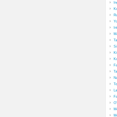
In
Ko
Ru
Yo
In
Ma
Ta
Si
Ki
Ko
Fa
Ta
Na
To
La
Fa
O'
M
Mo