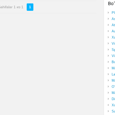
Bo‘
ahifalar 1 из 1
1
P
A
At
Au
Xa
Vi
Sp
Vi
Bo
Ma
La
Ma
O‘
Ma
Di
Xo
Sa