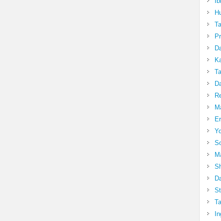
Ib
Hu
T
Pr
Da
Ka
Ta
Da
R
Ma
Er
Yo
So
Ma
Sh
Da
St
Ta
In