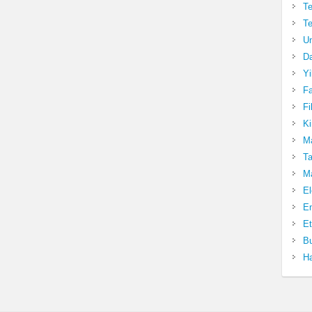
Te
Te
Un
Da
Yi
Fa
Fi
Ki
Ma
Ta
Ma
El
En
Et
Bu
Ha