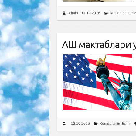
admin
17.10.2016
Xorijda ta’lim ti
АҚШ мактаблари у
12.10.2016
Xorijda ta’lim tizimi