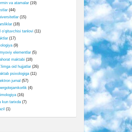
rmin va atamalar
(19)
stlar
(44)
iversitetlar
(15)
rsliklar
(18)
l o‘qituvchisi tanlovi
(11)
ktlar
(17)
lologiya
(9)
myoviy elementlar
(5)
horat maktabi
(18)
’limga oid hujjatlar
(26)
ktab psixologiga
(11)
ektron jurnal
(57)
ergotejamkorlik
(4)
imologiya
(16)
 kun tarixda
(7)
zil
(1)