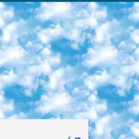
ека открытого доступа. Каталог площадки регулярно обрастает текстами статей из различных научных изданий. Сгруппированные по журналам и рубрикам публикации можно читать онлайн или скачивать целиком в PDF-формате. Проект нацелен на популяризацию науки за счёт открытого доступа к качественной информации. 6. «ПостНаука» На этом ресурсе публикуют подборки видеолекций, составленные экспертами из разных отраслей и объединённые общими темами. Среди них, к примеру, есть серии «Биоинформатика и геномика», «Культура средневековой Скандинавии» и Cinema Studies о теории кино. Каждая подборка лекций — логически связанная история, рассказанная экспертом от первого лица. Кроме того, на сайте появляются научно-образовательные статьи и тесты на разные темы. 7. «Newочём» Команда проекта «Newочём» отбирает самые интересные тексты из англоязычных СМИ и переводит те из них, за которые голосуют участники сообщества «ВКонтакте». По большей части это научно-популярные статьи. Редакторы придумывают лишь заголовки, в остальном содержание переводов соответствует оригиналам. Полные тексты можно читать прямо в социальной сети. 8. InternetUrok Онлайн-база материалов по основным дисциплинам школьной программы. Информация на сайте структурирована по классам, предметам и темам (урокам). Каждый урок состоит из видеолекций и конспектов. Есть также интерактивные тренажёры и тесты для закрепления пройденного материала. Даже если вы давно окончили школу, возможность повторить программу старших классов всегда может пригодиться. 9. Edutainme Ещё один ресурс об образовании. В отличие от Newtonew, как мне кажется, Edutainme больше ориентируется на представителей индустрии: педагогов, предпринимателей, разработчиков образовательных проектов. Но и любой, кто просто стремится к саморазвитию, найдёт на сайте много полезного и интересного для себя. Например, информацию о новых курсах и образовательных сервисах. 10. Newtonew Онлайн-медиа об образовании и обучении в широком смысле. Авторы Newtonew пишут об инструментах, заведениях, тактиках и стратегиях, которые помогают учить других и получать новые знания самостоятельно. На этой площадке вы найдёте новости, обзоры, аналитические мат