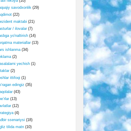
ratli hikoya
(10)
quqiy savodxonlik
(29)
aqdimot
(22)
ezident maktabi
(21)
sturlar / ilovalar
(7)
sbga yo'naltirish
(14)
rqatma materiallar
(13)
rs ishlanma
(34)
eklama
(2)
salalarni yechish
(1)
taklar
(2)
shlar ittifoqi
(1)
‘ragan edingiz
(35)
qolalar
(43)
e’rlar
(13)
vlatlar
(12)
rategiya
(4)
dbir ssenariysi
(18)
gliz tilida matn
(10)