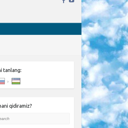
ni tanlang:
ani qidiramiz?
rch