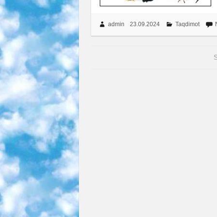
admin
23.09.2024
Taqdimot
S