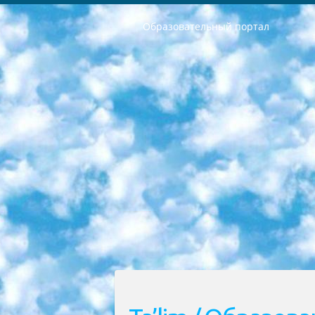
Образовательный портал
РЕСПУБЛИКА УЗБЕКИСТАН МИНИСТРЕРСТВО ДОШКОЛЬНОГО И ШКОЛЬНОГО ОБРАЗОВАНИЯ КОМАНДА в общеобразовательных учреждениях в 2023-2024 учебном году организация и проведение итоговой государственной аттестации обучающихся о Министра дошкольного и школьного образования Республики Узбекистан от 4 марта 2008 года (постановлением Минюста от 20 марта 2008 года № 1778 государственной регистрации) «Итоговое состояние учащихся общего среднего образования на основании положения об утверждении положения об аттестации общего среднего образования выпускной экзамен студентов в образовательных учреждениях в 2023-2024 учебном году В целях организации и прохождения аттестации приказываю: 1. Следующее: перечень предметов, по которым будет проводиться итоговая государственная аттестация и экзамен формы перевода согласно приложению 1; сертификаты международного образца, оценивающие уровень владения иностранными языками перечень согласно приложению 2; 2. Педагогический при специализированных образовательных учреждениях. научно-практический центр квалификации и международной оценки (Д.Давидова) 2024 г. До 25 марта: задания по предметам, по которым будет проводиться итоговая аттестация разработка и утверждение технических условий; итоговая аттестация на основании разработанного предметного задания разработка вопросов по предметам (устно и письменно), экзамен передача; общеобразовательные средние школы и специальные учебные заведения учащиеся выпускных классов школ и интернатов в агентской системе подготовка базы данных экзаменационных материалов и критериев оценки; перевод базы экзаменационных материалов на все языки обучения подать в Республиканский образовательный центр для изготовления; варианты экзаменов на основе разработанных контрольных материалов пусть будут поставлены задачи формирования. 3. Республиканский образовательный центр (Ш.Худайкулов) до 5 апреля 2024 года. до: база данных предоставленных экзаменационных материалов на все языки обучения перевод и экспертиза; для слепых, слабовидящих, глухих, слабослышащих и умственно отсталых детей учащиеся выпускных классов специализированных школ и школ-интернатов база данных экзаменационных материалов на всех преподаваемых языках подготовка критериев оценки; специализированные школы для умственно отсталых детей и технологии для учащихся выпускных классов школ-интернатов разработка соответствующих рекомендаций и критериев проведения ЕГЭ по естествознанию давать задания. 4. Педагогический при специализированных образовательных учреждениях. Научно-практический центр навыков и международной оценки (Д.Давидова), Республи