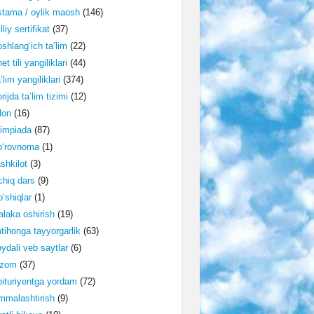
tama / oylik maosh
(146)
lliy sertifikat
(37)
shlang‘ich ta’lim
(22)
et tili yangiliklari
(44)
’lim yangiliklari
(374)
rijda ta’lim tizimi
(12)
lon
(16)
impiada
(87)
o‘rovnoma
(1)
shkilot
(3)
hiq dars
(9)
‘shiqlar
(1)
laka oshirish
(19)
tihonga tayyorgarlik
(63)
ydali veb saytlar
(6)
izom
(37)
ituriyentga yordam
(72)
malashtirish
(9)