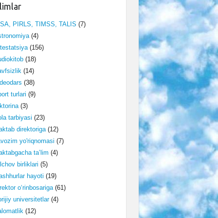
limlar
ISA, PIRLS, TIMSS, TALIS
(7)
stronomiya
(4)
testatsiya
(156)
diokitob
(18)
vfsizlik
(14)
deodars
(38)
ort turlari
(9)
ktorina
(3)
la tarbiyasi
(23)
ktab direktoriga
(12)
vozim yo'riqnomasi
(7)
ktabgacha ta’lim
(4)
lchov birliklari
(5)
shhurlar hayoti
(19)
rektor o‘rinbosariga
(61)
rijiy universitetlar
(4)
lomatlik
(12)