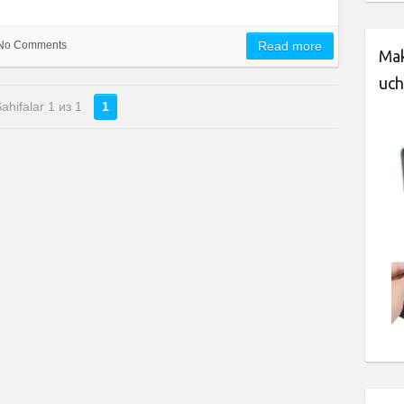
No Comments
Read more
Mak
uch
ahifalar 1 из 1
1