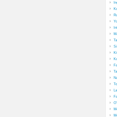
In
Ko
Ru
Yo
In
Ma
Ta
Si
Ki
Ko
Fa
Ta
Na
To
La
Fa
O'
M
Mo