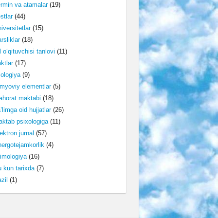
rmin va atamalar
(19)
stlar
(44)
iversitetlar
(15)
rsliklar
(18)
l o‘qituvchisi tanlovi
(11)
ktlar
(17)
lologiya
(9)
myoviy elementlar
(5)
horat maktabi
(18)
’limga oid hujjatlar
(26)
ktab psixologiga
(11)
ektron jurnal
(57)
ergotejamkorlik
(4)
imologiya
(16)
 kun tarixda
(7)
zil
(1)