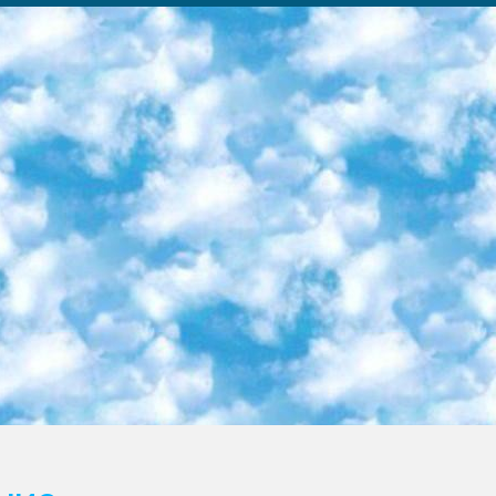
ка образовательный центр (Худайкулов Ш.) итоговый государственный аттестационный экзамен ориентирован на творческое и логическое мышление при подготовке базы материалов учитывать введение заданий. 5. Следует отметить, что: сертификат государственного образца о знании общеобразовательного предмета и как минимум национальный уровень B1 по предметам на иностранных языках, указанным в Приложении 2. или международно признанный сертификат эквивалентного уровня студенты, изучающие определенный предмет, освобождаются от экзамена; по соответствующим предметам запланирована итоговая государственная аттестация за день до дня, путем жеребьевки Рабочей группой (в письменной форме по предметам, проводимым в форме) из числа сформированных вариантов выбрано 2 варианта; 2 выбранных варианта экзамена анонсированы на официальном сайте министерства и все выпускники по всей стране на основе этих вариантов проводит итоговую государственную аттестацию. 6. Государственное образование учащихся средних общеобразовательных учреждений. знания в соответствии с квалификационными требованиями, которые необходимо приобрести на основании стандартов итоговый (выпускной) контроль для 9 и 11 классов в целях тестирования Экзамены (далее – экзамены) состоят из предметов, перечисленных в приложении 1. будет сделано. 7. Экзамены пройдут с 26 мая по 15 июня 2024 г. (кроме науки физического воспитания). 8. Физическая для учащихся 9 классов общесредних образовательных учреждений. Экзамены по предмету «Образование, квалификация медицина» 1-6 мая 2024 года. сотрудники перевести под присмотр (с отклонениями в физическом или умственном развитии) специализированная школа для детей, школы-интернаты и со сколиозом школы-интернаты санаторного типа для больных детей исключены). 9. Он был слепым, слабовидящим и имел нарушения опорно-двигательного аппарата. экзамены в специализированных школах и интернатах для детей должны проводиться исходя из требований, предъявляемых к общеобразовательным учреждениям (физкультура кроме науки). 10. Специализированная школа для глухих и слабослышащих детей. и экзамены в интернатах и быть реализован в виде письменного теста по математике. 11. Специальность для умственно отсталых детей. Для 9 класса Родной язык и литературное письмо Государственный язык (язык обучения – узбекский). для неклассов) написано Математическое письмо Письменная/устная история Узбекистана Физическое воспитание практично Итоговый контроль Для 11 класса Написание родного языка и литературы (эссе) Математическое письмо Узбекский язык (обучение на узбекском языке) не посещающее общее среднее образование для учреждений)/Образовательное учреждение выбор письменный и устный Иностранный язык письменный/устный Письменная/устная история Узбекистана *По выбору студента:  Химия  Физика  Основы государственного права  География 10 бесплатных образовательных ресурсов - Мы составили подборку онлайн-проектов с интерактивными упражнениями, видеолекциями и статьями. Они помогут вам обрести новые и освежить старые знания бесплатно. 1. «ИНТУИТ» Старейшая образовательная площадка Рунета. Здесь вы найдёте сотни текстовых и видеокурсов на десятки различных тем — от программирования до психологии. Многие курсы подготовлены российскими университетами и крупными международными компаниями вроде Intel и Microsoft. Самостоятельное обучение бесплатное, но желающие могут оплатить услуги персональных наставников. 2. «Смартия» знакомит с актуальными профессиями и подсказывает, как им обучаться. Выбрав заинтересовавшую вас специальность — SMM-специалист, фотограф, веб-дизайнер или другую, — увидите список необходимых для неё умений. Чтобы вы могли освоить их самостоятельно, для каждого умения площадка отображает подборку ссылок на учебные материалы. Хотя «Смартия» ориентируется на русскоязычную аудиторию, часть контента всё же доступна только на английском. 3. «Лекторий Физтеха» Проект Московского физико-технического института (Физтеха). С его помощью вы можете смотреть онлайн серии лекций, записанные на видео в этом вузе. В числе доступных предметов — физика, биология, химия, информационные технологии и другие. К некоторым лекциям администрация ресурса прилагает готовые конспекты, которые можно скачивать в PDF-формате. 4. ITMOcourses Онлайн-площадка Санкт-Петербургского национального исследовательского университета информационных технологий, механики и оптики (ИТМО). Ресурс предоставляет свободный доступ к курсам, разработанным в этом вузе. Каталог материалов разбит на четыре категории: «Оптические системы и технологии», «Приборостроение и робототехника», «Информационные технологии» и «Биотехнологии». Курсы состоят из видеолекций, интерактивных демонстраций и заданий. 5. «КиберЛенинка» Электронная научная библиот