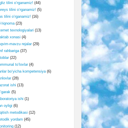
gliz tilini o‘rganamiz!
(44)
reys tilini o‘rganamiz!
(5)
s tilini o‘rganamiz!
(16)
‘riqnoma
(23)
ternet texnologiyalari
(13)
ktab xonasi
(4)
qvim-mavzu rejalar
(29)
nf rahbariga
(37)
toblar
(22)
mmunal to‘lovlar
(4)
nlar bo‘yicha kompetensiya
(6)
nlovlar
(28)
zorat ishi
(13)
‘garak
(5)
boratoriya ishi
(1)
n oyligi
(6)
qitish metodikasi
(12)
etodik yordam
(45)
nitoring
(12)