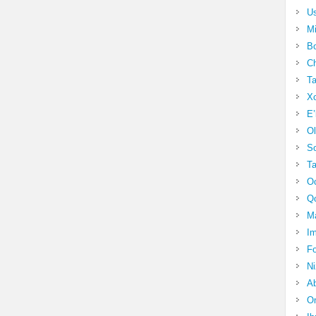
Us
Mi
Bo
Ch
Ta
Xo
E’
Ol
S
Ta
Oc
Qo
Ma
Im
Fo
N
Ab
Om