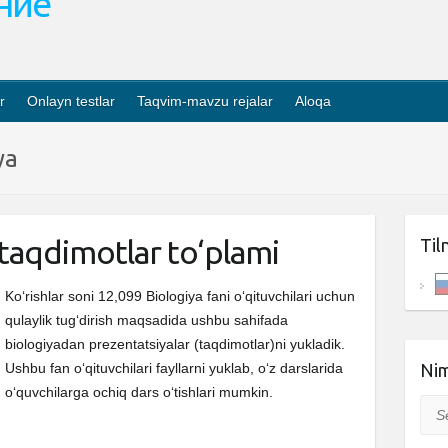
ание
r
Onlayn testlar
Taqvim-mavzu rejalar
Aloqa
ya
 taqdimotlar to‘plami
Til
Ko‘rishlar soni 12,099 Biologiya fani o‘qituvchilari uchun
qulaylik tug‘dirish maqsadida ushbu sahifada
biologiyadan prezentatsiyalar (taqdimotlar)ni yukladik.
Ushbu fan o‘qituvchilari fayllarni yuklab, o‘z darslarida
Nim
o‘quvchilarga ochiq dars o‘tishlari mumkin.
Sea