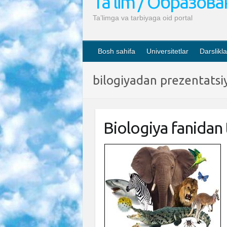
Ta’lim / Образов
Ta’limga va tarbiyaga oid portal
Bosh sahifa
Universitetlar
Darslikla
bilogiyadan prezentatsi
Biologiya fanidan