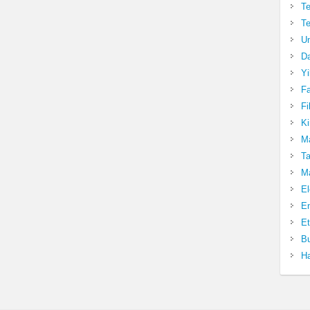
Te
Te
Un
Da
Yi
Fa
Fi
Ki
Ma
Ta
Ma
El
En
Et
Bu
Ha