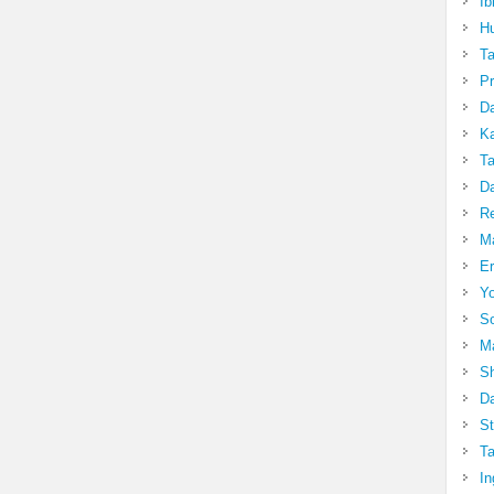
Ib
Hu
T
Pr
Da
Ka
Ta
Da
R
Ma
Er
Yo
So
Ma
Sh
Da
St
Ta
In