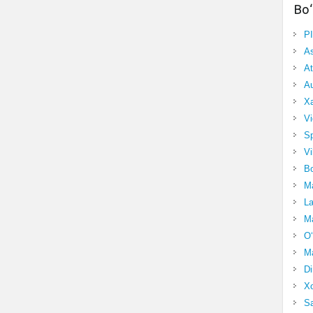
Bo‘
P
A
At
Au
Xa
Vi
Sp
Vi
Bo
Ma
La
Ma
O‘
Ma
Di
Xo
Sa