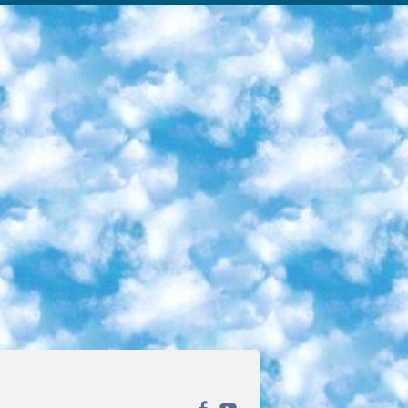
ека открытого доступа. Каталог площадки регулярно обрастает текстами статей из различных научных изданий. Сгруппированные по журналам и рубрикам публикации можно читать онлайн или скачивать целиком в PDF-формате. Проект нацелен на популяризацию науки за счёт открытого доступа к качественной информации. 6. «ПостНаука» На этом ресурсе публикуют подборки видеолекций, составленные экспертами из разных отраслей и объединённые общими темами. Среди них, к примеру, есть серии «Биоинформатика и геномика», «Культура средневековой Скандинавии» и Cinema Studies о теории кино. Каждая подборка лекций — логически связанная история, рассказанная экспертом от первого лица. Кроме того, на сайте появляются научно-образовательные статьи и тесты на разные темы. 7. «Newочём» Команда проекта «Newочём» отбирает самые интересные тексты из англоязычных СМИ и переводит те из них, за которые голосуют участники сообщества «ВКонтакте». По большей части это научно-популярные статьи. Редакторы придумывают лишь заголовки, в остальном содержание переводов соответствует оригиналам. Полные тексты можно читать прямо в социальной сети. 8. InternetUrok Онлайн-база материалов по основным дисциплинам школьной программы. Информация на сайте структурирована по классам, предметам и темам (урокам). Каждый урок состоит из видеолекций и конспектов. Есть также интерактивные тренажёры и тесты для закрепления пройденного материала. Даже если вы давно окончили школу, возможность повторить программу старших классов всегда может пригодиться. 9. Edutainme Ещё один ресурс об образовании. В отличие от Newtonew, как мне кажется, Edutainme больше ориентируется на представителей индустрии: педагогов, предпринимателей, разработчиков образовательных проектов. Но и любой, кто просто стремится к саморазвитию, найдёт на сайте много полезного и интересного для себя. Например, информацию о новых курсах и образовательных сервисах. 10. Newtonew Онлайн-медиа об образовании и обучении в широком смысле. Авторы Newtonew пишут об инструментах, заведениях, тактиках и стратегиях, которые помогают учить других и получать новые знания самостоятельно. На этой площадке вы найдёте новости, обзоры, аналитические мат