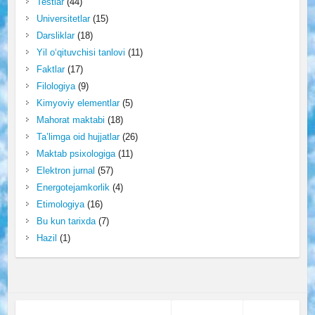
Testlar
(44)
Universitetlar
(15)
Darsliklar
(18)
Yil o‘qituvchisi tanlovi
(11)
Faktlar
(17)
Filologiya
(9)
Kimyoviy elementlar
(5)
Mahorat maktabi
(18)
Ta’limga oid hujjatlar
(26)
Maktab psixologiga
(11)
Elektron jurnal
(57)
Energotejamkorlik
(4)
Etimologiya
(16)
Bu kun tarixda
(7)
Hazil
(1)