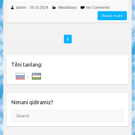
admin
29.10.2024
Attestatsiya
No Comments
Read more
1
Tilni tanlang:
Nimani qidiramiz?
Search