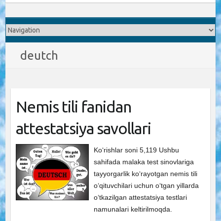
deutch
Nemis tili fanidan
attestatsiya savollari
Ko‘rishlar soni 5,119 Ushbu
sahifada malaka test sinovlariga
tayyorgarlik ko‘rayotgan nemis tili
o‘qituvchilari uchun o‘tgan yillarda
o‘tkazilgan attestatsiya testlari
namunalari keltirilmoqda.