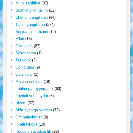
Milliy sertifikat
(37)
Boshlang‘ich ta’lim
(22)
Chet tili yangiliklari
(44)
Ta’lim yangiliklari
(374)
Xorijda ta’lim tizimi
(12)
E’lon
(16)
Olimpiada
(87)
So‘rovnoma
(1)
Tashkilot
(3)
Ochiq dars
(9)
Qo‘shiqlar
(1)
Malaka oshirish
(19)
Imtihonga tayyorgarlik
(63)
Foydali veb saytlar
(6)
Nizom
(37)
Abituriyentga yordam
(72)
Ommalashtirish
(9)
Ibratli hikoya
(10)
Huquqiy savodxonlik
(29)