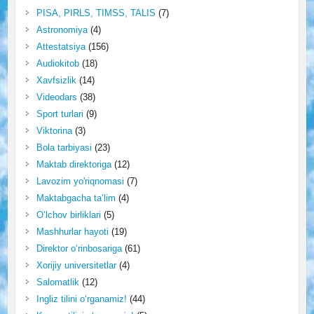
PISA, PIRLS, TIMSS, TALIS
(7)
Astronomiya
(4)
Attestatsiya
(156)
Audiokitob
(18)
Xavfsizlik
(14)
Videodars
(38)
Sport turlari
(9)
Viktorina
(3)
Bola tarbiyasi
(23)
Maktab direktoriga
(12)
Lavozim yo'riqnomasi
(7)
Maktabgacha ta’lim
(4)
O‘lchov birliklari
(5)
Mashhurlar hayoti
(19)
Direktor o‘rinbosariga
(61)
Xorijiy universitetlar
(4)
Salomatlik
(12)
Ingliz tilini o‘rganamiz!
(44)