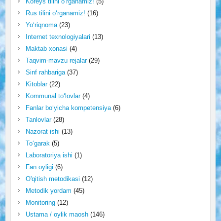
Koreys tilini o‘rganamiz!
(5)
Rus tilini o‘rganamiz!
(16)
Yo‘riqnoma
(23)
Internet texnologiyalari
(13)
Maktab xonasi
(4)
Taqvim-mavzu rejalar
(29)
Sinf rahbariga
(37)
Kitoblar
(22)
Kommunal to‘lovlar
(4)
Fanlar bo‘yicha kompetensiya
(6)
Tanlovlar
(28)
Nazorat ishi
(13)
To‘garak
(5)
Laboratoriya ishi
(1)
Fan oyligi
(6)
O'qitish metodikasi
(12)
Metodik yordam
(45)
Monitoring
(12)
Ustama / oylik maosh
(146)