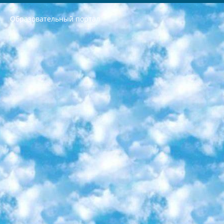
Образовательный портал
РЕСПУБЛИКА УЗБЕКИСТАН МИНИСТРЕРСТВО ДОШКОЛЬНОГО И ШКОЛЬНОГО ОБРАЗОВАНИЯ КОМАНДА в общеобразовательных учреждениях в 2023-2024 учебном году организация и проведение итоговой государственной аттестации обучающихся о Министра дошкольного и школьного образования Республики Узбекистан от 4 марта 2008 года (постановлением Минюста от 20 марта 2008 года № 1778 государственной регистрации) «Итоговое состояние учащихся общего среднего образования на основании положения об утверждении положения об аттестации общего среднего образования выпускной экзамен студентов в образовательных учреждениях в 2023-2024 учебном году В целях организации и прохождения аттестации приказываю: 1. Следующее: перечень предметов, по которым будет проводиться итоговая государственная аттестация и экзамен формы перевода согласно приложению 1; сертификаты международного образца, оценивающие уровень владения иностранными языками перечень согласно приложению 2; 2. Педагогический при специализированных образовательных учреждениях. научно-практический центр квалификации и международной оценки (Д.Давидова) 2024 г. До 25 марта: задания по предметам, по которым будет проводиться итоговая аттестация разработка и утверждение технических условий; итоговая аттестация на основании разработанного предметного задания разработка вопросов по предметам (устно и письменно), экзамен передача; общеобразовательные средние школы и специальные учебные заведения учащиеся выпускных классов школ и интернатов в агентской системе подготовка базы данных экзаменационных материалов и критериев оценки; перевод базы экзаменационных материалов на все языки обучения подать в Республиканский образовательный центр для изготовления; варианты экзаменов на основе разработанных контрольных материалов пусть будут поставлены задачи формирования. 3. Республиканский образовательный центр (Ш.Худайкулов) до 5 апреля 2024 года. до: база данных предоставленных экзаменационных материалов на все языки обучения перевод и экспертиза; для слепых, слабовидящих, глухих, слабослышащих и умственно отсталых детей учащиеся выпускных классов специализированных школ и школ-интернатов база данных экзаменационных материалов на всех преподаваемых языках подготовка критериев оценки; специализированные школы для умственно отсталых детей и технологии для учащихся выпускных классов школ-интернатов разработка соответствующих рекомендаций и критериев проведения ЕГЭ по естествознанию давать задания. 4. Педагогический при специализированных образовательных учреждениях. Научно-практический центр навыков и международной оценки (Д.Давидова), Республика образовательный центр (Худайкулов Ш.) итоговый государственный аттестационный экзамен ориентирован на творческое и логическое мышление при подготовке базы материалов учитывать введение заданий. 5. Следует отметить, что: сертификат государственного образца о знании общеобразовательного предмета и как минимум национальный уровень B1 по предметам на иностранных языках, указанным в Приложении 2. или международно признанный сертификат эквивалентного уровня студенты, изучающие определенный предмет, освобождаются от экзамена; по соответствующим предметам запланирована итоговая государственная аттестация за день до дня, путем жеребьевки Рабочей группой (в письменной форме по предметам, проводимым в форме) из числа сформированных вариантов выбрано 2 варианта; 2 выбранных варианта экзамена анонсированы на официальном сайте министерства и все выпускники по всей стране на основе этих вариантов проводит итоговую государственную аттестацию. 6. Государственное образование учащихся средних общеобразовательных учреждений. знания в соответствии с квалификационными требованиями, которые необходимо приобрести на основании стандартов итоговый (выпускной) контроль для 9 и 11 классов в целях тестирования Экзамены (далее – экзамены) состоят из предметов, перечисленных в приложении 1. будет сделано. 7. Экзамены пройдут с 26 мая по 15 июня 2024 г. (кроме науки физического воспитания). 8. Физическая для учащихся 9 классов общесредних образовательных учреждений. Экзамены по предмету «Образование, квалификация медицина» 1-6 мая 2024 года. сотрудники перевести под присмотр (с отклонениями в физическом или умственном развитии) специализированная школа для детей, школы-интернаты и со сколиозом школы-интернаты санаторного типа для больных детей исключены). 9. Он был слепым, слабовидящим и имел нарушения опорно-двигательного аппарата. экзамены в специализированных школах и интернатах для детей должны проводиться исходя из требований, предъявляемых к общеобразовательным учреждениям (физкультура кроме науки). 10. Специализированная школа для глухих и слабослышащих детей. и экзамены в интернатах и быть реализован в виде письменного теста по математике. 11. Специальность для умственно отсталых детей. Для 9 класса Родной язык и литературное письмо Государственный язык (язык обучения – узбекский). для неклассов) написано Математическое письмо Письменная/устная история Узбекистана Физическое воспитание практично Итоговый контроль Для 11 класса Написание родного языка и литературы (эссе) Математическое письмо Узбекский язык (обучение на узбекском языке) не посещающее общее среднее образование для учреждений)/Образовательное учреждение выбор письменный и устный Иностранный язык письменный/устный Письменная/устная история Узбекистана *По выбору студента:  Химия  Физика  Основы государственного права  География 10 бесплатных образовательных ресурсов - Мы составили подборку онлайн-проектов с интерактивными упражнениями, видеолекциями и статьями. Они помогут вам обрести новые и освежить старые знания бесплатно. 1. «ИНТУИТ» Старейшая образовательная площадка Рунета. Здесь вы найдёте сотни текстовых и видеокурсов на десятки различных тем — от программирования до психологии. Многие курсы подготовлены российскими университетами и крупными международными компаниями вроде Intel и Microsoft. Самостоятельное обучение бесплатное, но желающие могут оплатить услуги персональных наставников. 2. «Смартия» знакомит с актуальными профессиями и подсказывает, как им обучаться. Выбрав заинтересовавшую вас специальность — SMM-специалист, фотограф, веб-дизайнер или другую, — увидите список необходимых для неё умений. Чтобы вы могли освоить их самостоятельно, для каждого умения площадка отображает подборку ссылок на учебные материалы. Хотя «Смартия» ориентируется на русскоязычную аудиторию, часть контента всё же доступна только на английском. 3. «Лекторий Физтеха» Проект Московского физико-технического института (Физтеха). С его помощью вы можете смотреть онлайн серии лекций, записанные на видео в этом вузе. В числе доступных предметов — физика, биология, химия, информационные технологии и другие. К некоторым лекциям администрация ресурса прилагает готовые конспекты, которые можно скачивать в PDF-формате. 4. ITMOcourses Онлайн-площадка Санкт-Петербургского национального исследовательского университета информационных технологий, механики и оптики (ИТМО). Ресурс предоставляет свободный доступ к курсам, разработанным в этом вузе. Каталог материалов разбит на четыре категории: «Оптические системы и технологии», «Приборостроение и робототехника», «Информационные технологии» и «Биотехнологии». Курсы состоят из видеолекций, интерактивных демонстраций и заданий. 5. «КиберЛенинка» Электронная научная библиотека открытого доступа. Каталог площадки регулярно обрастает текстами статей из различных научных изданий. Сгруппированные по журналам и рубрикам публикации можно читать онлайн или скачивать целиком в PDF-формате. Проект нацелен на популяризацию науки за счёт открытого доступа к качественной информации. 6. «ПостНаука» На этом ресурсе публикуют подборки видеолекций, составленные экспертами из разных отраслей и объединённые общими темами. Среди них, к примеру, есть серии «Биоинформатика и геномика», «Культура средневековой Скандинавии» и Cinema Studies о теории кино. Каждая подборка лекций — логически связанная история, рассказанная экспертом от первого лица. Кроме того, на сайте появляются научно-образовательные статьи и тесты на разные темы. 7. «Newочём» Команда проекта «Newочём» отбирает самые интересные тексты из англоязычных СМИ и переводит те из них, за которые голосуют участники сообщества «ВКонтакте». По большей части это научно-популярные статьи. Редакторы придумывают лишь заголовки, в остальном содержание переводов соответствует оригиналам. Полные тексты можно читать прямо в социальной сети. 8. InternetUrok Онлайн-база материалов по основным дисциплинам школьной программы. Информация на сайте структурирована по классам, предметам и темам (урокам). Каждый урок состоит из видеолекций и конспектов. Есть также интерактивные тренажёры и тесты для закрепления пройденного материала. Даже если вы давно окончили школу, возможность повторить программу старших классов всегда может пригодиться. 9. Edutainme Ещё один ресурс об образовании. В отличие от Newtonew, как мне кажется, Edutainme больше ориентируется на представителей индустрии: педагогов, предпринимателей, разработчиков образовательных проектов. Но и любой, кто просто стремится к саморазвитию, найдёт на сайте много полезного и интересного для себя. Например, информацию о новых курсах и образовательных сервисах. 10. Newtonew Онлайн-медиа об образовании и обучении в широком смысле. Авторы Newtonew пишут об инструментах, заведениях, тактиках и стратегиях, которые помогают учить других и получать новые знания самостоятельно. На этой площадке вы найдёте новости, обзоры, аналитические мат