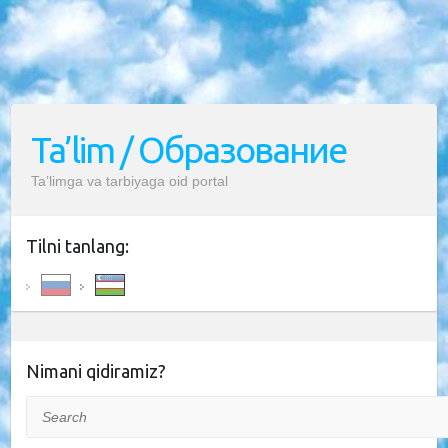
Ta’lim / Образование
Ta’limga va tarbiyaga oid portal
Tilni tanlang:
Nimani qidiramiz?
Search