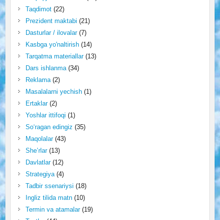
Taqdimot
(22)
Prezident maktabi
(21)
Dasturlar / ilovalar
(7)
Kasbga yo'naltirish
(14)
Tarqatma materiallar
(13)
Dars ishlanma
(34)
Reklama
(2)
Masalalarni yechish
(1)
Ertaklar
(2)
Yoshlar ittifoqi
(1)
So‘ragan edingiz
(35)
Maqolalar
(43)
She’rlar
(13)
Davlatlar
(12)
Strategiya
(4)
Tadbir ssenariysi
(18)
Ingliz tilida matn
(10)
Termin va atamalar
(19)