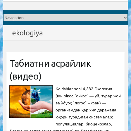
ekologiya
Табиатни асрайлик
(видео)
Ko‘rishlar soni 4,382 Экология
(юн.οἶκος “ойкос” — уй, турар жой
ва λόγος “логос” – фан) —
организмдан ҳар хил даражада
юқори турадиган системалар;
популяциялар, биоценозлар,