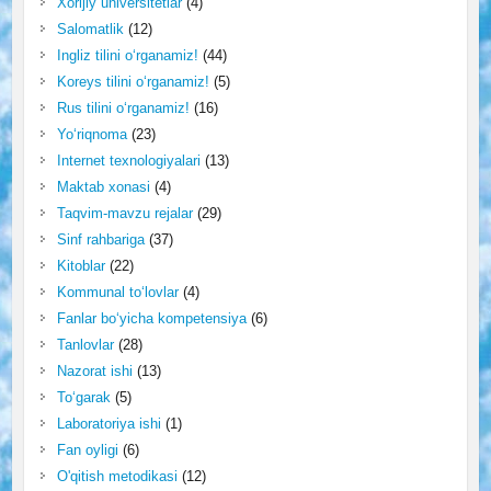
Xorijiy universitetlar
(4)
Salomatlik
(12)
Ingliz tilini o‘rganamiz!
(44)
Koreys tilini o‘rganamiz!
(5)
Rus tilini o‘rganamiz!
(16)
Yo‘riqnoma
(23)
Internet texnologiyalari
(13)
Maktab xonasi
(4)
Taqvim-mavzu rejalar
(29)
Sinf rahbariga
(37)
Kitoblar
(22)
Kommunal to‘lovlar
(4)
Fanlar bo‘yicha kompetensiya
(6)
Tanlovlar
(28)
Nazorat ishi
(13)
To‘garak
(5)
Laboratoriya ishi
(1)
Fan oyligi
(6)
O'qitish metodikasi
(12)