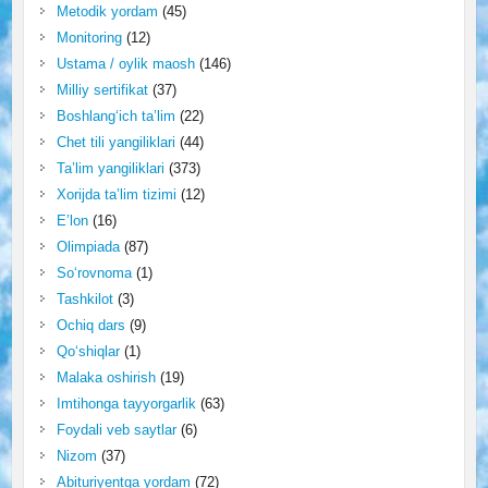
Metodik yordam
(45)
Monitoring
(12)
Ustama / oylik maosh
(146)
Milliy sertifikat
(37)
Boshlang‘ich ta’lim
(22)
Chet tili yangiliklari
(44)
Ta’lim yangiliklari
(373)
Xorijda ta’lim tizimi
(12)
E’lon
(16)
Olimpiada
(87)
So‘rovnoma
(1)
Tashkilot
(3)
Ochiq dars
(9)
Qo‘shiqlar
(1)
Malaka oshirish
(19)
Imtihonga tayyorgarlik
(63)
Foydali veb saytlar
(6)
Nizom
(37)
Abituriyentga yordam
(72)