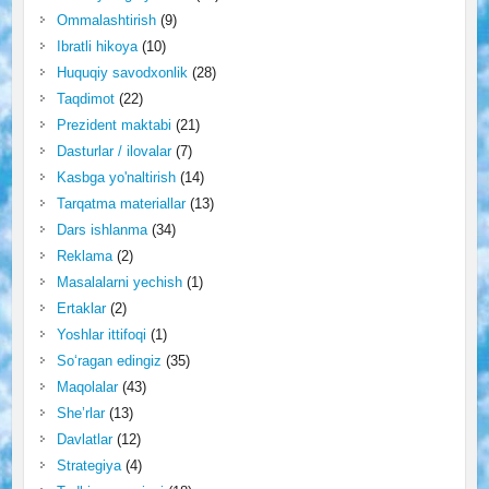
Ommalashtirish
(9)
Ibratli hikoya
(10)
Huquqiy savodxonlik
(28)
Taqdimot
(22)
Prezident maktabi
(21)
Dasturlar / ilovalar
(7)
Kasbga yo'naltirish
(14)
Tarqatma materiallar
(13)
Dars ishlanma
(34)
Reklama
(2)
Masalalarni yechish
(1)
Ertaklar
(2)
Yoshlar ittifoqi
(1)
So‘ragan edingiz
(35)
Maqolalar
(43)
She’rlar
(13)
Davlatlar
(12)
Strategiya
(4)