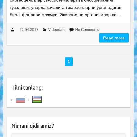
биогеоценозлар (экосистемалар) ва биосферанинг
тузилиши, уларда кечадиган жараёнларни ўрганадиган
биол. фанлари мажмуи. Экологияни организмлар ва…
21.04.2017
Videodars
No Comments
Read more
1
Tilni tanlang:
Nimani qidiramiz?