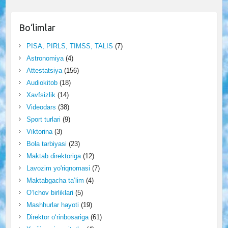
Bo‘limlar
PISA, PIRLS, TIMSS, TALIS
(7)
Astronomiya
(4)
Attestatsiya
(156)
Audiokitob
(18)
Xavfsizlik
(14)
Videodars
(38)
Sport turlari
(9)
Viktorina
(3)
Bola tarbiyasi
(23)
Maktab direktoriga
(12)
Lavozim yo'riqnomasi
(7)
Maktabgacha ta’lim
(4)
O‘lchov birliklari
(5)
Mashhurlar hayoti
(19)
Direktor o‘rinbosariga
(61)