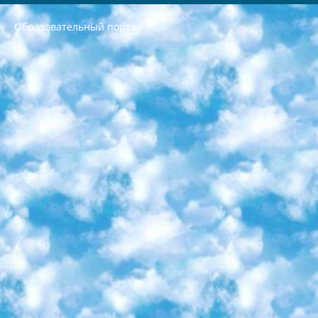
Образовательный портал
РЕСПУБЛИКА УЗБЕКИСТАН МИНИСТРЕРСТВО ДОШКОЛЬНОГО И ШКОЛЬНОГО ОБРАЗОВАНИЯ КОМАНДА в общеобразовательных учреждениях в 2023-2024 учебном году организация и проведение итоговой государственной аттестации обучающихся о Министра дошкольного и школьного образования Республики Узбекистан от 4 марта 2008 года (постановлением Минюста от 20 марта 2008 года № 1778 государственной регистрации) «Итоговое состояние учащихся общего среднего образования на основании положения об утверждении положения об аттестации общего среднего образования выпускной экзамен студентов в образовательных учреждениях в 2023-2024 учебном году В целях организации и прохождения аттестации приказываю: 1. Следующее: перечень предметов, по которым будет проводиться итоговая государственная аттестация и экзамен формы перевода согласно приложению 1; сертификаты международного образца, оценивающие уровень владения иностранными языками перечень согласно приложению 2; 2. Педагогический при специализированных образовательных учреждениях. научно-практический центр квалификации и международной оценки (Д.Давидова) 2024 г. До 25 марта: задания по предметам, по которым будет проводиться итоговая аттестация разработка и утверждение технических условий; итоговая аттестация на основании разработанного предметного задания разработка вопросов по предметам (устно и письменно), экзамен передача; общеобразовательные средние школы и специальные учебные заведения учащиеся выпускных классов школ и интернатов в агентской системе подготовка базы данных экзаменационных материалов и критериев оценки; перевод базы экзаменационных материалов на все языки обучения подать в Республиканский образовательный центр для изготовления; варианты экзаменов на основе разработанных контрольных материалов пусть будут поставлены задачи формирования. 3. Республиканский образовательный центр (Ш.Худайкулов) до 5 апреля 2024 года. до: база данных предоставленных экзаменационных материалов на все языки обучения перевод и экспертиза; для слепых, слабовидящих, глухих, слабослышащих и умственно отсталых детей учащиеся выпускных классов специализированных школ и школ-интернатов база данных экзаменационных материалов на всех преподаваемых языках подготовка критериев оценки; специализированные школы для умственно отсталых детей и технологии для учащихся выпускных классов школ-интернатов разработка соответствующих рекомендаций и критериев проведения ЕГЭ по естествознанию давать задания. 4. Педагогический при специализированных образовательных учреждениях. Научно-практический центр навыков и международной оценки (Д.Давидова), Республика образовательный центр (Худайкулов Ш.) итоговый государственный аттестационный экзамен ориентирован на творческое и логическое мышление при подготовке базы материалов учитывать введение заданий. 5. Следует отметить, что: сертификат государственного образца о знании общеобразовательного предмета и как минимум национальный уровень B1 по предметам на иностранных языках, указанным в Приложении 2. или международно признанный сертификат эквивалентного уровня студенты, изучающие определенный предмет, освобождаются от экзамена; по соответствующим предметам запланирована итоговая государственная аттестация за день до дня, путем жеребьевки Рабочей группой (в письменной форме по предметам, проводимым в форме) из числа сформированных вариантов выбрано 2 варианта; 2 выбранных варианта экзамена анонсированы на официальном сайте министерства и все выпускники по всей стране на основе этих вариантов проводит итоговую государственную аттестацию. 6. Государственное образование учащихся средних общеобразовательных учреждений. знания в соответствии с квалификационными требованиями, которые необходимо приобрести на основании стандартов итоговый (выпускной) контроль для 9 и 11 классов в целях тестирования Экзамены (далее – экзамены) состоят из предметов, перечисленных в приложении 1. будет сделано. 7. Экзамены пройдут с 26 мая по 15 июня 2024 г. (кроме науки физического воспитания). 8. Физическая для учащихся 9 классов общесредних образовательных учреждений. Экзамены по предмету «Образование, квалификация медицина» 1-6 мая 2024 года. сотрудники перевести под присмотр (с отклонениями в физическом или умственном развитии) специализированная школа для детей, школы-интернаты и со сколиозом школы-интернаты санаторного типа для больных детей исключены). 9. Он был слепым, слабовидящим и имел нарушения опорно-двигательного аппарата. экзамены в специализированных школах и интернатах для детей должны проводиться исходя из требований, предъявляемых к общеобразовательным учреждениям (физкультура кроме науки). 10. Специализированная школа для глухих и слабослышащих детей. и экзамены в интернатах и быть реализован в виде письменного теста по математике. 11. Специальность для умственно отсталых детей. Для 9 класса Родной язык и литературное письмо Государственный язык (язык обучения – узбекский). для неклассов) написано Математическое письмо Письменная/устная история Узбекистана Физическое воспитание практично Итоговый контроль Для 11 класса Написание родного языка и литературы (эссе) Математическое письмо Узбекский язык (обучение на узбекском языке) не посещающее общее среднее образование для учреждений)/Образовательное учреждение выбор письменный и устный Иностранный язык письменный/устный Письменная/устная история Узбекистана *По выбору студента:  Химия  Физика  Основы государственного права  География 10 бесплатных образовательных ресурсов - Мы составили подборку онлайн-проектов с интерактивными упражнениями, видеолекциями и статьями. Они помогут вам обрести новые и освежить старые знания бесплатно. 1. «ИНТУИТ» Старейшая образовательная площадка Рунета. Здесь вы найдёте сотни текстовых и видеокурсов на десятки различных тем — от программирования до психологии. Многие курсы подготовлены российскими университетами и крупными международными компаниями вроде Intel и Microsoft. Самостоятельное обучение бесплатное, но желающие могут оплатить услуги персональных наставников. 2. «Смартия» знакомит с актуальными профессиями и подсказывает, как им обучаться. Выбрав заинтересовавшую вас специальность — SMM-специалист, фотограф, веб-дизайнер или другую, — увидите список необходимых для неё умений. Чтобы вы могли освоить их самостоятельно, для каждого умения площадка отображает подборку ссылок на учебные материалы. Хотя «Смартия» ориентируется на русскоязычную аудиторию, часть контента всё же доступна только на английском. 3. «Лекторий Физтеха» Проект Московского физико-технического института (Физтеха). С его помощью вы можете смотреть онлайн серии лекций, записанные на видео в этом вузе. В числе доступных предметов — физика, биология, химия, информационные технологии и другие. К некоторым лекциям администрация ресурса прилагает готовые конспекты, которые можно скачивать в PDF-формате. 4. ITMOcourses Онлайн-площадка Санкт-Петербургского национального исследовательского университета информационных технологий, механики и оптики (ИТМО). Ресурс предоставляет свободный доступ к курсам, разработанным в этом вузе. Каталог материалов разбит на четыре категории: «Оптические системы и технологии», «Приборостроение и робототехника», «Информационные технологии» и «Биотехнологии». Курсы состоят из видеолекций, интерактивных демонстраций и заданий. 5. «КиберЛенинка» Электронная научная библиотека открытого доступа. Каталог площадки регулярно обрастает текстами статей из различных научных изданий. Сгруппированные по журналам и рубрикам публикации можно читать онлайн или скачивать целиком в PDF-формате. Проект нацелен на популяризацию науки за счёт открытого доступа к качественной информации. 6. «ПостНаука» На этом ресурсе публикуют подборки видеолекций, составленные экспертами из разных отраслей и объединённые общими темами. Среди них, к примеру, есть серии «Биоинформатика и геномика», «Культура средневековой Скандинавии» и Cinema Studies о теории кино. Каждая подборка лекций — логически связанная история, рассказанная экспертом от первого лица. Кроме того, на сайте появляются научно-образовательные статьи и тесты на разные темы. 7. «Newочём» Команда проекта «Newочём» отбирает самые интересные тексты из англоязычных СМИ и переводит те из них, за которые голосуют участники сообщества «ВКонтакте». По большей части это научно-популярные статьи. Редакторы придумывают лишь заголовки, в остальном содержание переводов соответствует оригиналам. Полные тексты можно читать прямо в социальной сети. 8. InternetUrok Онлайн-база материалов по основным дисциплинам школьной программы. Информация на сайте структурирована по классам, предметам и темам (урокам). Каждый урок состоит из видеолекций и конспектов. Есть также интерактивные тренажёры и тесты для закрепления пройденного материала. Даже если вы давно окончили школу, возможность повторить программу старших классов всегда может пригодиться. 9. Edutainme Ещё один ресурс об образовании. В отличие от Newtonew, как мне кажется, Edutainme больше ориентируется на представителей индустрии: педагогов, предпринимателей, разработчиков образовательных проектов. Но и любой, кто просто стремится к саморазвитию, найдёт на сайте много полезного и интересного для себя. Например, информацию о новых курсах и образовательных сервисах. 10. Newtonew Онлайн-медиа об образовании и обучении в широком смысле. Авторы Newtonew пишут об инструментах, заведениях, тактиках и стратегиях, которые помогают учить других и получать новые знания самостоятельно. На этой площадке вы найдёте новости, обзоры, аналитические мат