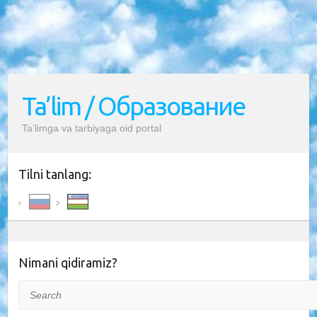
Ta’lim / Образование
Ta’limga va tarbiyaga oid portal
Tilni tanlang:
Nimani qidiramiz?
Search