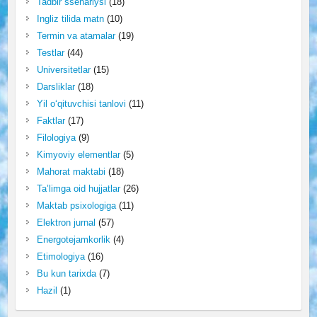
Tadbir ssenariysi
(18)
Ingliz tilida matn
(10)
Termin va atamalar
(19)
Testlar
(44)
Universitetlar
(15)
Darsliklar
(18)
Yil o‘qituvchisi tanlovi
(11)
Faktlar
(17)
Filologiya
(9)
Kimyoviy elementlar
(5)
Mahorat maktabi
(18)
Ta’limga oid hujjatlar
(26)
Maktab psixologiga
(11)
Elektron jurnal
(57)
Energotejamkorlik
(4)
Etimologiya
(16)
Bu kun tarixda
(7)
Hazil
(1)