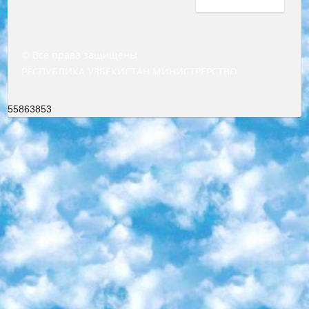
© Все права защищены
РЕСПУБЛИКА УЗБЕКИСТАН МИНИСТРЕРСТВО ДОШКОЛЬНОГО И ШКОЛЬНОГО ОБРАЗОВАНИЯ КОМАНДА в общеобразовательных учреждениях в 2023-2024 учебном году организация и проведение итоговой государственной аттестации обучающихся о Министра дошкольного и школьного образования Республики Узбекистан от 4 марта 2008 года (постановлением Минюста от 20 марта 2008 года № 1778 государственной регистрации) «Итоговое состояние учащихся общего среднего образования на основании положения об утверждении положения об аттестации общего среднего образования выпускной экзамен студентов в образовательных учреждениях в 2023-2024 учебном году В целях организации и прохождения аттестации приказываю: 1. Следующее: перечень предметов, по которым будет проводиться итоговая государственная аттестация и экзамен формы перевода согласно приложению 1; сертификаты международного образца, оценивающие уровень владения иностранными языками перечень согласно приложению 2; 2. Педагогический при специализированных образовательных учреждениях. научно-практический центр квалификации и международной оценки (Д.Давидова) 2024 г. До 25 марта: задания по предметам, по которым будет проводиться итоговая аттестация разработка и утверждение технических условий; итоговая аттестация на основании разработанного предметного задания разработка вопросов по предметам (устно и письменно), экзамен передача; общеобразовательные средние школы и специальные учебные заведения учащиеся выпускных классов школ и интернатов в агентской системе подготовка базы данных экзаменационных материалов и критериев оценки; перевод базы экзаменационных материалов на все языки обучения подать в Республиканский образовательный центр для изготовления; варианты экзаменов на основе разработанных контрольных материалов пусть будут поставлены задачи формирования. 3. Республиканский образовательный центр (Ш.Худайкулов) до 5 апреля 2024 года. до: база данных предоставленных экзаменационных материалов на все языки обучения перевод и экспертиза; для слепых, слабовидящих, глухих, слабослышащих и умственно отсталых детей учащиеся выпускных классов специализированных школ и школ-интернатов база данных экзаменационных материалов на всех преподаваемых языках подготовка критериев оценки; специализированные школы для умственно отсталых детей и технологии для учащихся выпускных классов школ-интернатов разработка соответствующих рекомендаций и критериев проведения ЕГЭ по естествознанию давать задания. 4. Педагогический при специализированных образовательных учреждениях. Научно-практический центр навыков и международной оценки (Д.Давидова), Республика образовательный центр (Худайкулов Ш.) итоговый государственный аттестационный экзамен ориентирован на творческое и логическое мышление при подготовке базы материалов учитывать введение заданий. 5. Следует отметить, что: сертификат государственного образца о знании общеобразовательного предмета и как минимум национальный уровень B1 по предметам на иностранных языках, указанным в Приложении 2. или международно признанный сертификат эквивалентного уровня студенты, изучающие определенный предмет, освобождаются от экзамена; по соответствующим предметам запланирована итоговая государственная аттестация за день до дня, путем жеребьевки Рабочей группой (в письменной форме по предметам, проводимым в форме) из числа сформированных вариантов выбрано 2 варианта; 2 выбранных варианта экзамена анонсированы на официальном сайте министерства и все выпускники по всей стране на основе этих вариантов проводит итоговую государственную аттестацию. 6. Государственное образование учащихся средних общеобразовательных учреждений. знания в соответствии с квалификационными требованиями, которые необходимо приобрести на основании стандартов итоговый (выпускной) контроль для 9 и 11 классов в целях тестирования Экзамены (далее – экзамены) состоят из предметов, перечисленных в приложении 1. будет сделано. 7. Экзамены пройдут с 26 мая по 15 июня 2024 г. (кроме науки физического воспитания). 8. Физическая для учащихся 9 классов общесредних образовательных учреждений. Экзамены по предмету «Образование, квалификация медицина» 1-6 мая 2024 года. сотрудники перевести под присмотр (с отклонениями в физическом или умственном развитии) специализированная школа для детей, школы-интернаты и со сколиозом школы-интернаты санаторного типа для больных детей исключены). 9. Он был слепым, слабовидящим и имел нарушения опорно-двигательного аппарата. экзамены в специализированных школах и интернатах для детей должны проводиться исходя из требований, предъявляемых к общеобразовательным учреждениям (физкультура кроме науки). 10. Специализированная школа для глухих и слабослышащих детей. и экзамены в интернатах и быть реализован в виде письменного теста по математике. 11. Специальность для умственно отсталых детей. Для 9 класса Родной язык и литературное письмо Государственный язык (язык обучения – узбекский). для неклассов) написано Математическое письмо Письменная/устная история Узбекистана Физическое воспитание практично Итоговый контроль Для 11 класса Написание родного языка и литературы (эссе) Математическое письмо Узбекский язык (обучение на узбекском языке) не посещающее общее среднее образование для учреждений)/Образовательное учреждение выбор письменный и устный Иностранный язык письменный/устный Письменная/устная история Узбекистана *По выбору студента:  Химия  Физика  Основы государственного права  География 10 бесплатных образовательных ресурсов - Мы составили подборку онлайн-проектов с интерактивными упражнениями, видеолекциями и статьями. Они помогут вам обрести новые и освежить старые знания бесплатно. 1. «ИНТУИТ» Старейшая образовательная площадка Рунета. Здесь вы найдёте сотни текстовых и видеокурсов на десятки различных тем — от программирования до психологии. Многие курсы подготовлены российскими университетами и крупными международными компаниями вроде Intel и Microsoft. Самостоятельное обучение бесплатное, но желающие могут оплатить услуги персональных наставников. 2. «Смартия» знакомит с актуальными профессиями и подсказывает, как им обучаться. Выбрав заинтересовавшую вас специальность — SMM-специалист, фотограф, веб-дизайнер или другую, — увидите список необходимых для неё умений. Чтобы вы могли освоить их самостоятельно, для каждого умения площадка отображает подборку ссылок на учебные материалы. Хотя «Смартия» ориентируется на русскоязычную аудиторию, часть контента всё же доступна только на английском. 3. «Лекторий Физтеха» Проект Московского физико-технического института (Физтеха). С его помощью вы можете смотреть онлайн серии лекций, записанные на видео в этом вузе. В числе доступных предметов — физика, биология, химия, информационные технологии и другие. К некоторым лекциям администрация ресурса прилагает готовые конспекты, которые можно скачивать в PDF-формате. 4. ITMOcourses Онлайн-площадка Санкт-Петербургского национального исследовательского университета информационных технологий, механики и оптики (ИТМО). Ресурс предоставляет свободный доступ к курсам, разработанным в этом вузе. Каталог материалов разбит на четыре категории: «Оптические системы и технологии», «Приборостроение и робототехника», «Информационные технологии» и «Биотехнологии». Курсы состоят из видеолекций, интерактивных демонстраций и заданий. 5. «КиберЛенинка» Электронная научная библиотека открытого доступа. Каталог площадки регулярно обрастает текстами статей из различных научных изданий. Сгруппированные по журналам и рубрикам публикации можно читать онлайн или скачивать целиком в PDF-формате. Проект нацелен на популяризацию науки за счёт открытого доступа к качественной информации. 6. «ПостНаука» На этом ресурсе публикуют подборки видеолекций, составленные экспертами из разных отраслей и объединённые общими темами. Среди них, к примеру, есть серии «Биоинформатика и геномика», «Культура средневековой Скандинавии» и Cinema Studies о теории кино. Каждая подборка лекций — логически связанная история, рассказанная экспертом от первого лица. Кроме того, на сайте появляются научно-образовательные статьи и тесты на разные темы. 7. «Newочём» Команда проекта «Newочём» отбирает самые интересные тексты из англоязычных СМИ и переводит те из них, за которые голосуют участники сообщества «ВКонтакте». По большей части это научно-популярные статьи. Редакторы придумывают лишь заголовки, в остальном содержание переводов соответствует оригиналам. Полные тексты можно читать прямо в социальной сети. 8. InternetUrok Онлайн-база материалов по основным дисциплинам школьной программы. Информация на сайте структурирована по классам, предметам и темам (урокам). Каждый урок состоит из видеолекций и конспектов. Есть также интерактивные тренажёры и тесты для закрепления пройденного материала. Даже если вы давно окончили школу, возможность повторить программу старших классов всегда может пригодиться. 9. Edutainme Ещё один ресурс об образовании. В отличие от Newtonew, как мне кажется, Edutainme больше ориентируется на представителей индустрии: педагогов, предпринимателей, разработчиков образовательных проектов. Но и любой, кто просто стремится к саморазвитию, найдёт на сайте много полезного и интересного для себя. Например, информацию о новых курсах и образовательных сервисах. 10. Newtonew Онлайн-медиа об образовании и обучении в широком смысле. Авторы Newtonew пишут об инструментах, заведениях, тактиках и стратегиях, которые помогают учить других и получать новые знания самостоятельно. На этой площадке вы найдёте новости, обзоры, аналитические мате
55863853