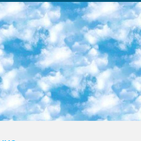
ка образовательный центр (Худайкулов Ш.) итоговый государственный аттестационный экзамен ориентирован на творческое и логическое мышление при подготовке базы материалов учитывать введение заданий. 5. Следует отметить, что: сертификат государственного образца о знании общеобразовательного предмета и как минимум национальный уровень B1 по предметам на иностранных языках, указанным в Приложении 2. или международно признанный сертификат эквивалентного уровня студенты, изучающие определенный предмет, освобождаются от экзамена; по соответствующим предметам запланирована итоговая государственная аттестация за день до дня, путем жеребьевки Рабочей группой (в письменной форме по предметам, проводимым в форме) из числа сформированных вариантов выбрано 2 варианта; 2 выбранных варианта экзамена анонсированы на официальном сайте министерства и все выпускники по всей стране на основе этих вариантов проводит итоговую государственную аттестацию. 6. Государственное образование учащихся средних общеобразовательных учреждений. знания в соответствии с квалификационными требованиями, которые необходимо приобрести на основании стандартов итоговый (выпускной) контроль для 9 и 11 классов в целях тестирования Экзамены (далее – экзамены) состоят из предметов, перечисленных в приложении 1. будет сделано. 7. Экзамены пройдут с 26 мая по 15 июня 2024 г. (кроме науки физического воспитания). 8. Физическая для учащихся 9 классов общесредних образовательных учреждений. Экзамены по предмету «Образование, квалификация медицина» 1-6 мая 2024 года. сотрудники перевести под присмотр (с отклонениями в физическом или умственном развитии) специализированная школа для детей, школы-интернаты и со сколиозом школы-интернаты санаторного типа для больных детей исключены). 9. Он был слепым, слабовидящим и имел нарушения опорно-двигательного аппарата. экзамены в специализированных школах и интернатах для детей должны проводиться исходя из требований, предъявляемых к общеобразовательным учреждениям (физкультура кроме науки). 10. Специализированная школа для глухих и слабослышащих детей. и экзамены в интернатах и быть реализован в виде письменного теста по математике. 11. Специальность для умственно отсталых детей. Для 9 класса Родной язык и литературное письмо Государственный язык (язык обучения – узбекский). для неклассов) написано Математическое письмо Письменная/устная история Узбекистана Физическое воспитание практично Итоговый контроль Для 11 класса Написание родного языка и литературы (эссе) Математическое письмо Узбекский язык (обучение на узбекском языке) не посещающее общее среднее образование для учреждений)/Образовательное учреждение выбор письменный и устный Иностранный язык письменный/устный Письменная/устная история Узбекистана *По выбору студента:  Химия  Физика  Основы государственного права  География 10 бесплатных образовательных ресурсов - Мы составили подборку онлайн-проектов с интерактивными упражнениями, видеолекциями и статьями. Они помогут вам обрести новые и освежить старые знания бесплатно. 1. «ИНТУИТ» Старейшая образовательная площадка Рунета. Здесь вы найдёте сотни текстовых и видеокурсов на десятки различных тем — от программирования до психологии. Многие курсы подготовлены российскими университетами и крупными международными компаниями вроде Intel и Microsoft. Самостоятельное обучение бесплатное, но желающие могут оплатить услуги персональных наставников. 2. «Смартия» знакомит с актуальными профессиями и подсказывает, как им обучаться. Выбрав заинтересовавшую вас специальность — SMM-специалист, фотограф, веб-дизайнер или другую, — увидите список необходимых для неё умений. Чтобы вы могли освоить их самостоятельно, для каждого умения площадка отображает подборку ссылок на учебные материалы. Хотя «Смартия» ориентируется на русскоязычную аудиторию, часть контента всё же доступна только на английском. 3. «Лекторий Физтеха» Проект Московского физико-технического института (Физтеха). С его помощью вы можете смотреть онлайн серии лекций, записанные на видео в этом вузе. В числе доступных предметов — физика, биология, химия, информационные технологии и другие. К некоторым лекциям администрация ресурса прилагает готовые конспекты, которые можно скачивать в PDF-формате. 4. ITMOcourses Онлайн-площадка Санкт-Петербургского национального исследовательского университета информационных технологий, механики и оптики (ИТМО). Ресурс предоставляет свободный доступ к курсам, разработанным в этом вузе. Каталог материалов разбит на четыре категории: «Оптические системы и технологии», «Приборостроение и робототехника», «Информационные технологии» и «Биотехнологии». Курсы состоят из видеолекций, интерактивных демонстраций и заданий. 5. «КиберЛенинка» Электронная научная библиот