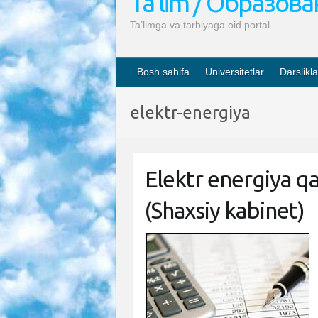
Ta’lim / Образов
Ta’limga va tarbiyaga oid portal
Bosh sahifa
Universitetlar
Darslikla
elektr-energiya
Elektr energiya qa
(Shaxsiy kabinet)