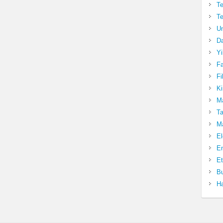
Te
Te
Un
Da
Yi
Fa
Fi
Ki
Ma
Ta
Ma
El
En
Et
Bu
Ha