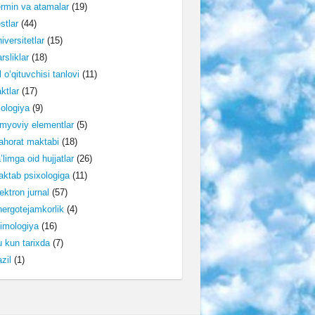
rmin va atamalar
(19)
stlar
(44)
iversitetlar
(15)
rsliklar
(18)
l o‘qituvchisi tanlovi
(11)
ktlar
(17)
lologiya
(9)
myoviy elementlar
(5)
horat maktabi
(18)
’limga oid hujjatlar
(26)
ktab psixologiga
(11)
ektron jurnal
(57)
ergotejamkorlik
(4)
imologiya
(16)
 kun tarixda
(7)
zil
(1)