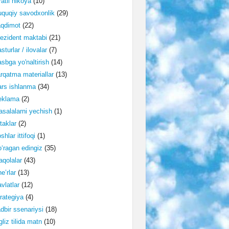
ratli hikoya
(10)
quqiy savodxonlik
(29)
aqdimot
(22)
ezident maktabi
(21)
sturlar / ilovalar
(7)
sbga yo'naltirish
(14)
rqatma materiallar
(13)
rs ishlanma
(34)
eklama
(2)
salalarni yechish
(1)
taklar
(2)
shlar ittifoqi
(1)
‘ragan edingiz
(35)
qolalar
(43)
e’rlar
(13)
vlatlar
(12)
rategiya
(4)
dbir ssenariysi
(18)
gliz tilida matn
(10)