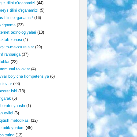
gliz tilini o‘rganamiz!
(44)
reys tilini o‘rganamiz!
(5)
s tilini o‘rganamiz!
(16)
‘riqnoma
(23)
ternet texnologiyalari
(13)
ktab xonasi
(4)
qvim-mavzu rejalar
(29)
nf rahbariga
(37)
toblar
(22)
mmunal to‘lovlar
(4)
nlar bo‘yicha kompetensiya
(6)
nlovlar
(28)
zorat ishi
(13)
‘garak
(5)
boratoriya ishi
(1)
n oyligi
(6)
qitish metodikasi
(12)
etodik yordam
(45)
nitoring
(12)