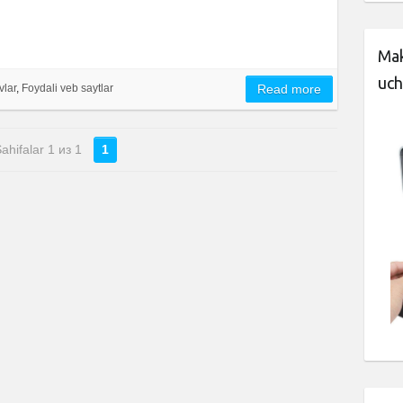
Mak
uch
vlar
,
Foydali veb saytlar
Read more
ahifalar 1 из 1
1