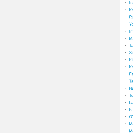
In
Ko
Ru
Yo
In
Ma
Ta
Si
Ki
Ko
Fa
Ta
Na
To
La
Fa
O'
M
Mo