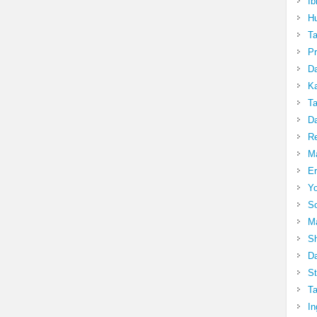
Ib
Hu
T
Pr
Da
Ka
Ta
Da
R
Ma
Er
Yo
So
Ma
Sh
Da
St
Ta
In