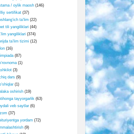
tama / oylik maosh
(146)
lliy sertifikat
(37)
shlang‘ich ta’lim
(22)
et tili yangiliklari
(44)
’lim yangiliklari
(374)
rijda ta’lim tizimi
(12)
lon
(16)
impiada
(87)
o‘rovnoma
(1)
shkilot
(3)
hiq dars
(9)
‘shiqlar
(1)
laka oshirish
(19)
tihonga tayyorgarlik
(63)
ydali veb saytlar
(6)
izom
(37)
ituriyentga yordam
(72)
malashtirish
(9)