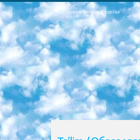
Образовательный портал
РЕСПУБЛИКА УЗБЕКИСТАН МИНИСТРЕРСТВО ДОШКОЛЬНОГО И ШКОЛЬНОГО ОБРАЗОВАНИЯ КОМАНДА в общеобразовательных учреждениях в 2023-2024 учебном году организация и проведение итоговой государственной аттестации обучающихся о Министра дошкольного и школьного образования Республики Узбекистан от 4 марта 2008 года (постановлением Минюста от 20 марта 2008 года № 1778 государственной регистрации) «Итоговое состояние учащихся общего среднего образования на основании положения об утверждении положения об аттестации общего среднего образования выпускной экзамен студентов в образовательных учреждениях в 2023-2024 учебном году В целях организации и прохождения аттестации приказываю: 1. Следующее: перечень предметов, по которым будет проводиться итоговая государственная аттестация и экзамен формы перевода согласно приложению 1; сертификаты международного образца, оценивающие уровень владения иностранными языками перечень согласно приложению 2; 2. Педагогический при специализированных образовательных учреждениях. научно-практический центр квалификации и международной оценки (Д.Давидова) 2024 г. До 25 марта: задания по предметам, по которым будет проводиться итоговая аттестация разработка и утверждение технических условий; итоговая аттестация на основании разработанного предметного задания разработка вопросов по предметам (устно и письменно), экзамен передача; общеобразовательные средние школы и специальные учебные заведения учащиеся выпускных классов школ и интернатов в агентской системе подготовка базы данных экзаменационных материалов и критериев оценки; перевод базы экзаменационных материалов на все языки обучения подать в Республиканский образовательный центр для изготовления; варианты экзаменов на основе разработанных контрольных материалов пусть будут поставлены задачи формирования. 3. Республиканский образовательный центр (Ш.Худайкулов) до 5 апреля 2024 года. до: база данных предоставленных экзаменационных материалов на все языки обучения перевод и экспертиза; для слепых, слабовидящих, глухих, слабослышащих и умственно отсталых детей учащиеся выпускных классов специализированных школ и школ-интернатов база данных экзаменационных материалов на всех преподаваемых языках подготовка критериев оценки; специализированные школы для умственно отсталых детей и технологии для учащихся выпускных классов школ-интернатов разработка соответствующих рекомендаций и критериев проведения ЕГЭ по естествознанию давать задания. 4. Педагогический при специализированных образовательных учреждениях. Научно-практический центр навыков и международной оценки (Д.Давидова), Республи