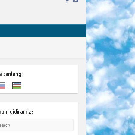
ni tanlang:
ani qidiramiz?
rch