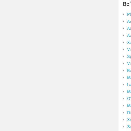
Bo‘
P
A
At
Au
Xa
Vi
Sp
Vi
Bo
Ma
La
Ma
O‘
Ma
Di
Xo
Sa