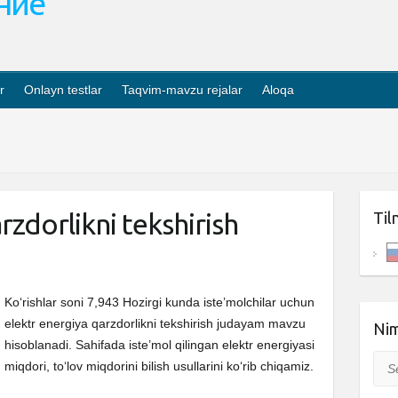
ание
r
Onlayn testlar
Taqvim-mavzu rejalar
Aloqa
rzdorlikni tekshirish
Til
Ko‘rishlar soni 7,943 Hozirgi kunda istе’molchilar uchun
elektr energiya qarzdorlikni tekshirish judayam mavzu
Nim
hisoblanadi. Sahifada iste’mol qilingan elektr energiyasi
Sea
miqdori, toʻlov miqdorini bilish usullarini koʻrib chiqamiz.