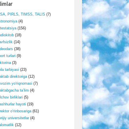
limlar
ISA, PIRLS, TIMSS, TALIS
(7)
stronomiya
(4)
testatsiya
(156)
diokitob
(18)
vfsizlik
(14)
deodars
(38)
ort turlari
(9)
ktorina
(3)
la tarbiyasi
(23)
ktab direktoriga
(12)
vozim yo'riqnomasi
(7)
ktabgacha ta’lim
(4)
lchov birliklari
(5)
shhurlar hayoti
(19)
rektor o‘rinbosariga
(61)
rijiy universitetlar
(4)
lomatlik
(12)