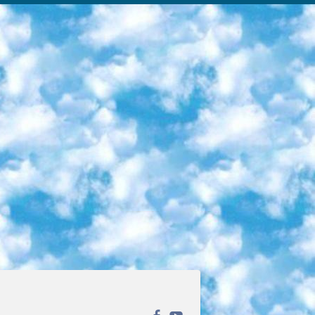
ека открытого доступа. Каталог площадки регулярно обрастает текстами статей из различных научных изданий. Сгруппированные по журналам и рубрикам публикации можно читать онлайн или скачивать целиком в PDF-формате. Проект нацелен на популяризацию науки за счёт открытого доступа к качественной информации. 6. «ПостНаука» На этом ресурсе публикуют подборки видеолекций, составленные экспертами из разных отраслей и объединённые общими темами. Среди них, к примеру, есть серии «Биоинформатика и геномика», «Культура средневековой Скандинавии» и Cinema Studies о теории кино. Каждая подборка лекций — логически связанная история, рассказанная экспертом от первого лица. Кроме того, на сайте появляются научно-образовательные статьи и тесты на разные темы. 7. «Newочём» Команда проекта «Newочём» отбирает самые интересные тексты из англоязычных СМИ и переводит те из них, за которые голосуют участники сообщества «ВКонтакте». По большей части это научно-популярные статьи. Редакторы придумывают лишь заголовки, в остальном содержание переводов соответствует оригиналам. Полные тексты можно читать прямо в социальной сети. 8. InternetUrok Онлайн-база материалов по основным дисциплинам школьной программы. Информация на сайте структурирована по классам, предметам и темам (урокам). Каждый урок состоит из видеолекций и конспектов. Есть также интерактивные тренажёры и тесты для закрепления пройденного материала. Даже если вы давно окончили школу, возможность повторить программу старших классов всегда может пригодиться. 9. Edutainme Ещё один ресурс об образовании. В отличие от Newtonew, как мне кажется, Edutainme больше ориентируется на представителей индустрии: педагогов, предпринимателей, разработчиков образовательных проектов. Но и любой, кто просто стремится к саморазвитию, найдёт на сайте много полезного и интересного для себя. Например, информацию о новых курсах и образовательных сервисах. 10. Newtonew Онлайн-медиа об образовании и обучении в широком смысле. Авторы Newtonew пишут об инструментах, заведениях, тактиках и стратегиях, которые помогают учить других и получать новые знания самостоятельно. На этой площадке вы найдёте новости, обзоры, аналитические мат