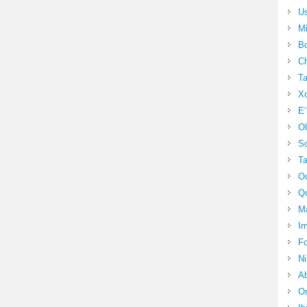
Us
Mi
Bo
Ch
Ta
Xo
E’
Ol
S
Ta
Oc
Qo
Ma
Im
Fo
N
Ab
Om