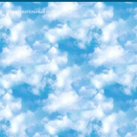
Образовательный портал
РЕСПУБЛИКА УЗБЕКИСТАН МИНИСТРЕРСТВО ДОШКОЛЬНОГО И ШКОЛЬНОГО ОБРАЗОВАНИЯ КОМАНДА в общеобразовательных учреждениях в 2023-2024 учебном году организация и проведение итоговой государственной аттестации обучающихся о Министра дошкольного и школьного образования Республики Узбекистан от 4 марта 2008 года (постановлением Минюста от 20 марта 2008 года № 1778 государственной регистрации) «Итоговое состояние учащихся общего среднего образования на основании положения об утверждении положения об аттестации общего среднего образования выпускной экзамен студентов в образовательных учреждениях в 2023-2024 учебном году В целях организации и прохождения аттестации приказываю: 1. Следующее: перечень предметов, по которым будет проводиться итоговая государственная аттестация и экзамен формы перевода согласно приложению 1; сертификаты международного образца, оценивающие уровень владения иностранными языками перечень согласно приложению 2; 2. Педагогический при специализированных образовательных учреждениях. научно-практический центр квалификации и международной оценки (Д.Давидова) 2024 г. До 25 марта: задания по предметам, по которым будет проводиться итоговая аттестация разработка и утверждение технических условий; итоговая аттестация на основании разработанного предметного задания разработка вопросов по предметам (устно и письменно), экзамен передача; общеобразовательные средние школы и специальные учебные заведения учащиеся выпускных классов школ и интернатов в агентской системе подготовка базы данных экзаменационных материалов и критериев оценки; перевод базы экзаменационных материалов на все языки обучения подать в Республиканский образовательный центр для изготовления; варианты экзаменов на основе разработанных контрольных материалов пусть будут поставлены задачи формирования. 3. Республиканский образовательный центр (Ш.Худайкулов) до 5 апреля 2024 года. до: база данных предоставленных экзаменационных материалов на все языки обучения перевод и экспертиза; для слепых, слабовидящих, глухих, слабослышащих и умственно отсталых детей учащиеся выпускных классов специализированных школ и школ-интернатов база данных экзаменационных материалов на всех преподаваемых языках подготовка критериев оценки; специализированные школы для умственно отсталых детей и технологии для учащихся выпускных классов школ-интернатов разработка соответствующих рекомендаций и критериев проведения ЕГЭ по естествознанию давать задания. 4. Педагогический при специализированных образовательных учреждениях. Научно-практический центр навыков и международной оценки (Д.Давидова), Республика образовательный центр (Худайкулов Ш.) итоговый государственный аттестационный экзамен ориентирован на творческое и логическое мышление при подготовке базы материалов учитывать введение заданий. 5. Следует отметить, что: сертификат государственного образца о знании общеобразовательного предмета и как минимум национальный уровень B1 по предметам на иностранных языках, указанным в Приложении 2. или международно признанный сертификат эквивалентного уровня студенты, изучающие определенный предмет, освобождаются от экзамена; по соответствующим предметам запланирована итоговая государственная аттестация за день до дня, путем жеребьевки Рабочей группой (в письменной форме по предметам, проводимым в форме) из числа сформированных вариантов выбрано 2 варианта; 2 выбранных варианта экзамена анонсированы на официальном сайте министерства и все выпускники по всей стране на основе этих вариантов проводит итоговую государственную аттестацию. 6. Государственное образование учащихся средних общеобразовательных учреждений. знания в соответствии с квалификационными требованиями, которые необходимо приобрести на основании стандартов итоговый (выпускной) контроль для 9 и 11 классов в целях тестирования Экзамены (далее – экзамены) состоят из предметов, перечисленных в приложении 1. будет сделано. 7. Экзамены пройдут с 26 мая по 15 июня 2024 г. (кроме науки физического воспитания). 8. Физическая для учащихся 9 классов общесредних образовательных учреждений. Экзамены по предмету «Образование, квалификация медицина» 1-6 мая 2024 года. сотрудники перевести под присмотр (с отклонениями в физическом или умственном развитии) специализированная школа для детей, школы-интернаты и со сколиозом школы-интернаты санаторного типа для больных детей исключены). 9. Он был слепым, слабовидящим и имел нарушения опорно-двигательного аппарата. экзамены в специализированных школах и интернатах для детей должны проводиться исходя из требований, предъявляемых к общеобразовательным учреждениям (физкультура кроме науки). 10. Специализированная школа для глухих и слабослышащих детей. и экзамены в интернатах и быть реализован в виде письменного теста по математике. 11. Специальность для умственно отсталых детей. Для 9 класса Родной язык и литературное письмо Государственный язык (язык обучения – узбекский). для неклассов) написано Математическое письмо Письменная/устная история Узбекистана Физическое воспитание практично Итоговый контроль Для 11 класса Написание родного языка и литературы (эссе) Математическое письмо Узбекский язык (обучение на узбекском языке) не посещающее общее среднее образование для учреждений)/Образовательное учреждение выбор письменный и устный Иностранный язык письменный/устный Письменная/устная история Узбекистана *По выбору студента:  Химия  Физика  Основы государственного права  География 10 бесплатных образовательных ресурсов - Мы составили подборку онлайн-проектов с интерактивными упражнениями, видеолекциями и статьями. Они помогут вам обрести новые и освежить старые знания бесплатно. 1. «ИНТУИТ» Старейшая образовательная площадка Рунета. Здесь вы найдёте сотни текстовых и видеокурсов на десятки различных тем — от программирования до психологии. Многие курсы подготовлены российскими университетами и крупными международными компаниями вроде Intel и Microsoft. Самостоятельное обучение бесплатное, но желающие могут оплатить услуги персональных наставников. 2. «Смартия» знакомит с актуальными профессиями и подсказывает, как им обучаться. Выбрав заинтересовавшую вас специальность — SMM-специалист, фотограф, веб-дизайнер или другую, — увидите список необходимых для неё умений. Чтобы вы могли освоить их самостоятельно, для каждого умения площадка отображает подборку ссылок на учебные материалы. Хотя «Смартия» ориентируется на русскоязычную аудиторию, часть контента всё же доступна только на английском. 3. «Лекторий Физтеха» Проект Московского физико-технического института (Физтеха). С его помощью вы можете смотреть онлайн серии лекций, записанные на видео в этом вузе. В числе доступных предметов — физика, биология, химия, информационные технологии и другие. К некоторым лекциям администрация ресурса прилагает готовые конспекты, которые можно скачивать в PDF-формате. 4. ITMOcourses Онлайн-площадка Санкт-Петербургского национального исследовательского университета информационных технологий, механики и оптики (ИТМО). Ресурс предоставляет свободный доступ к курсам, разработанным в этом вузе. Каталог материалов разбит на четыре категории: «Оптические системы и технологии», «Приборостроение и робототехника», «Информационные технологии» и «Биотехнологии». Курсы состоят из видеолекций, интерактивных демонстраций и заданий. 5. «КиберЛенинка» Электронная научная библиотека открытого доступа. Каталог площадки регулярно обрастает текстами статей из различных научных изданий. Сгруппированные по журналам и рубрикам публикации можно читать онлайн или скачивать целиком в PDF-формате. Проект нацелен на популяризацию науки за счёт открытого доступа к качественной информации. 6. «ПостНаука» На этом ресурсе публикуют подборки видеолекций, составленные экспертами из разных отраслей и объединённые общими темами. Среди них, к примеру, есть серии «Биоинформатика и геномика», «Культура средневековой Скандинавии» и Cinema Studies о теории кино. Каждая подборка лекций — логически связанная история, рассказанная экспертом от первого лица. Кроме того, на сайте появляются научно-образовательные статьи и тесты на разные темы. 7. «Newочём» Команда проекта «Newочём» отбирает самые интересные тексты из англоязычных СМИ и переводит те из них, за которые голосуют участники сообщества «ВКонтакте». По большей части это научно-популярные статьи. Редакторы придумывают лишь заголовки, в остальном содержание переводов соответствует оригиналам. Полные тексты можно читать прямо в социальной сети. 8. InternetUrok Онлайн-база материалов по основным дисциплинам школьной программы. Информация на сайте структурирована по классам, предметам и темам (урокам). Каждый урок состоит из видеолекций и конспектов. Есть также интерактивные тренажёры и тесты для закрепления пройденного материала. Даже если вы давно окончили школу, возможность повторить программу старших классов всегда может пригодиться. 9. Edutainme Ещё один ресурс об образовании. В отличие от Newtonew, как мне кажется, Edutainme больше ориентируется на представителей индустрии: педагогов, предпринимателей, разработчиков образовательных проектов. Но и любой, кто просто стремится к саморазвитию, найдёт на сайте много полезного и интересного для себя. Например, информацию о новых курсах и образовательных сервисах. 10. Newtonew Онлайн-медиа об образовании и обучении в широком смысле. Авторы Newtonew пишут об инструментах, заведениях, тактиках и стратегиях, которые помогают учить других и получать новые знания самостоятельно. На этой площадке вы найдёте новости, обзоры, аналитические мат