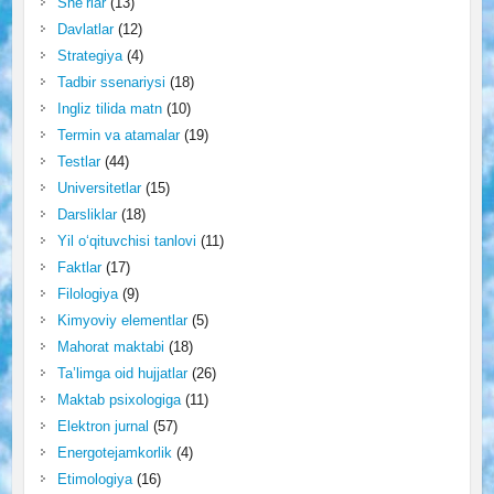
She’rlar
(13)
Davlatlar
(12)
Strategiya
(4)
Tadbir ssenariysi
(18)
Ingliz tilida matn
(10)
Termin va atamalar
(19)
Testlar
(44)
Universitetlar
(15)
Darsliklar
(18)
Yil o‘qituvchisi tanlovi
(11)
Faktlar
(17)
Filologiya
(9)
Kimyoviy elementlar
(5)
Mahorat maktabi
(18)
Ta’limga oid hujjatlar
(26)
Maktab psixologiga
(11)
Elektron jurnal
(57)
Energotejamkorlik
(4)
Etimologiya
(16)