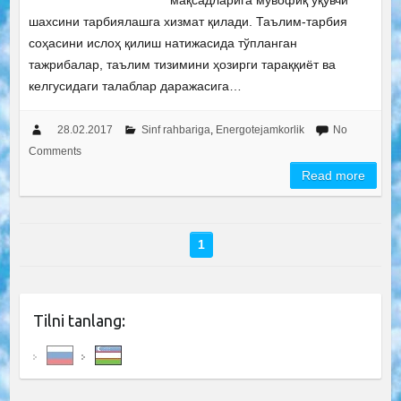
мақсадларига мувофиқ ўқувчи
шахсини тарбиялашга хизмат қилади. Таълим-тарбия
соҳасини ислоҳ қилиш натижасида тўпланган
тажрибалар, таълим тизимини ҳозирги тараққиёт ва
келгусидаги талаблар даражасига…
28.02.2017
Sinf rahbariga
,
Energotejamkorlik
No
Comments
Read more
1
Tilni tanlang: