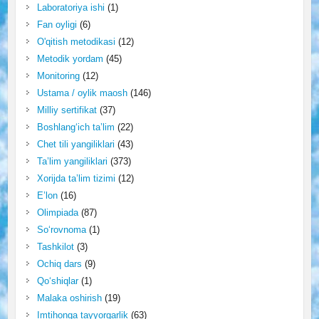
Laboratoriya ishi
(1)
Fan oyligi
(6)
O'qitish metodikasi
(12)
Metodik yordam
(45)
Monitoring
(12)
Ustama / oylik maosh
(146)
Milliy sertifikat
(37)
Boshlang‘ich ta’lim
(22)
Chet tili yangiliklari
(43)
Ta’lim yangiliklari
(373)
Xorijda ta’lim tizimi
(12)
E’lon
(16)
Olimpiada
(87)
So‘rovnoma
(1)
Tashkilot
(3)
Ochiq dars
(9)
Qo‘shiqlar
(1)
Malaka oshirish
(19)
Imtihonga tayyorgarlik
(63)