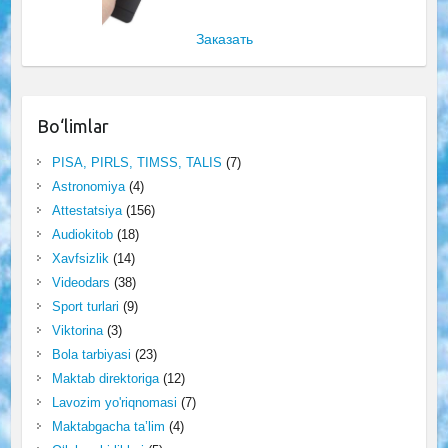
Заказать
Bo‘limlar
PISA, PIRLS, TIMSS, TALIS
(7)
Astronomiya
(4)
Attestatsiya
(156)
Audiokitob
(18)
Xavfsizlik
(14)
Videodars
(38)
Sport turlari
(9)
Viktorina
(3)
Bola tarbiyasi
(23)
Maktab direktoriga
(12)
Lavozim yo'riqnomasi
(7)
Maktabgacha ta’lim
(4)