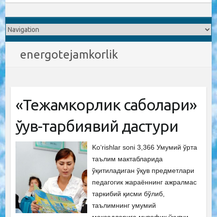
energotejamkorlik
«Тежамкорлик сабоқлари»
ўқув-тарбиявий дастури
Ko‘rishlar soni 3,366 Умумий ўрта
таълим мактабларида
ўқитиладиган ўқув предметлари
педагогик жараённинг ажралмас
таркибий қисми бўлиб,
таълимнинг умумий