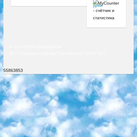
© Все права защищены
РЕСПУБЛИКА УЗБЕКИСТАН МИНИСТРЕРСТВО ДОШКОЛЬНОГО И ШКОЛЬНОГО ОБРАЗОВАНИЯ КОМАНДА в общеобразовательных учреждениях в 2023-2024 учебном году организация и проведение итоговой государственной аттестации обучающихся о Министра дошкольного и школьного образования Республики Узбекистан от 4 марта 2008 года (постановлением Минюста от 20 марта 2008 года № 1778 государственной регистрации) «Итоговое состояние учащихся общего среднего образования на основании положения об утверждении положения об аттестации общего среднего образования выпускной экзамен студентов в образовательных учреждениях в 2023-2024 учебном году В целях организации и прохождения аттестации приказываю: 1. Следующее: перечень предметов, по которым будет проводиться итоговая государственная аттестация и экзамен формы перевода согласно приложению 1; сертификаты международного образца, оценивающие уровень владения иностранными языками перечень согласно приложению 2; 2. Педагогический при специализированных образовательных учреждениях. научно-практический центр квалификации и международной оценки (Д.Давидова) 2024 г. До 25 марта: задания по предметам, по которым будет проводиться итоговая аттестация разработка и утверждение технических условий; итоговая аттестация на основании разработанного предметного задания разработка вопросов по предметам (устно и письменно), экзамен передача; общеобразовательные средние школы и специальные учебные заведения учащиеся выпускных классов школ и интернатов в агентской системе подготовка базы данных экзаменационных материалов и критериев оценки; перевод базы экзаменационных материалов на все языки обучения подать в Республиканский образовательный центр для изготовления; варианты экзаменов на основе разработанных контрольных материалов пусть будут поставлены задачи формирования. 3. Республиканский образовательный центр (Ш.Худайкулов) до 5 апреля 2024 года. до: база данных предоставленных экзаменационных материалов на все языки обучения перевод и экспертиза; для слепых, слабовидящих, глухих, слабослышащих и умственно отсталых детей учащиеся выпускных классов специализированных школ и школ-интернатов база данных экзаменационных материалов на всех преподаваемых языках подготовка критериев оценки; специализированные школы для умственно отсталых детей и технологии для учащихся выпускных классов школ-интернатов разработка соответствующих рекомендаций и критериев проведения ЕГЭ по естествознанию давать задания. 4. Педагогический при специализированных образовательных учреждениях. Научно-практический центр навыков и международной оценки (Д.Давидова), Республика образовательный центр (Худайкулов Ш.) итоговый государственный аттестационный экзамен ориентирован на творческое и логическое мышление при подготовке базы материалов учитывать введение заданий. 5. Следует отметить, что: сертификат государственного образца о знании общеобразовательного предмета и как минимум национальный уровень B1 по предметам на иностранных языках, указанным в Приложении 2. или международно признанный сертификат эквивалентного уровня студенты, изучающие определенный предмет, освобождаются от экзамена; по соответствующим предметам запланирована итоговая государственная аттестация за день до дня, путем жеребьевки Рабочей группой (в письменной форме по предметам, проводимым в форме) из числа сформированных вариантов выбрано 2 варианта; 2 выбранных варианта экзамена анонсированы на официальном сайте министерства и все выпускники по всей стране на основе этих вариантов проводит итоговую государственную аттестацию. 6. Государственное образование учащихся средних общеобразовательных учреждений. знания в соответствии с квалификационными требованиями, которые необходимо приобрести на основании стандартов итоговый (выпускной) контроль для 9 и 11 классов в целях тестирования Экзамены (далее – экзамены) состоят из предметов, перечисленных в приложении 1. будет сделано. 7. Экзамены пройдут с 26 мая по 15 июня 2024 г. (кроме науки физического воспитания). 8. Физическая для учащихся 9 классов общесредних образовательных учреждений. Экзамены по предмету «Образование, квалификация медицина» 1-6 мая 2024 года. сотрудники перевести под присмотр (с отклонениями в физическом или умственном развитии) специализированная школа для детей, школы-интернаты и со сколиозом школы-интернаты санаторного типа для больных детей исключены). 9. Он был слепым, слабовидящим и имел нарушения опорно-двигательного аппарата. экзамены в специализированных школах и интернатах для детей должны проводиться исходя из требований, предъявляемых к общеобразовательным учреждениям (физкультура кроме науки). 10. Специализированная школа для глухих и слабослышащих детей. и экзамены в интернатах и быть реализован в виде письменного теста по математике. 11. Специальность для умственно отсталых детей. Для 9 класса Родной язык и литературное письмо Государственный язык (язык обучения – узбекский). для неклассов) написано Математическое письмо Письменная/устная история Узбекистана Физическое воспитание практично Итоговый контроль Для 11 класса Написание родного языка и литературы (эссе) Математическое письмо Узбекский язык (обучение на узбекском языке) не посещающее общее среднее образование для учреждений)/Образовательное учреждение выбор письменный и устный Иностранный язык письменный/устный Письменная/устная история Узбекистана *По выбору студента:  Химия  Физика  Основы государственного права  География 10 бесплатных образовательных ресурсов - Мы составили подборку онлайн-проектов с интерактивными упражнениями, видеолекциями и статьями. Они помогут вам обрести новые и освежить старые знания бесплатно. 1. «ИНТУИТ» Старейшая образовательная площадка Рунета. Здесь вы найдёте сотни текстовых и видеокурсов на десятки различных тем — от программирования до психологии. Многие курсы подготовлены российскими университетами и крупными международными компаниями вроде Intel и Microsoft. Самостоятельное обучение бесплатное, но желающие могут оплатить услуги персональных наставников. 2. «Смартия» знакомит с актуальными профессиями и подсказывает, как им обучаться. Выбрав заинтересовавшую вас специальность — SMM-специалист, фотограф, веб-дизайнер или другую, — увидите список необходимых для неё умений. Чтобы вы могли освоить их самостоятельно, для каждого умения площадка отображает подборку ссылок на учебные материалы. Хотя «Смартия» ориентируется на русскоязычную аудиторию, часть контента всё же доступна только на английском. 3. «Лекторий Физтеха» Проект Московского физико-технического института (Физтеха). С его помощью вы можете смотреть онлайн серии лекций, записанные на видео в этом вузе. В числе доступных предметов — физика, биология, химия, информационные технологии и другие. К некоторым лекциям администрация ресурса прилагает готовые конспекты, которые можно скачивать в PDF-формате. 4. ITMOcourses Онлайн-площадка Санкт-Петербургского национального исследовательского университета информационных технологий, механики и оптики (ИТМО). Ресурс предоставляет свободный доступ к курсам, разработанным в этом вузе. Каталог материалов разбит на четыре категории: «Оптические системы и технологии», «Приборостроение и робототехника», «Информационные технологии» и «Биотехнологии». Курсы состоят из видеолекций, интерактивных демонстраций и заданий. 5. «КиберЛенинка» Электронная научная библиотека открытого доступа. Каталог площадки регулярно обрастает текстами статей из различных научных изданий. Сгруппированные по журналам и рубрикам публикации можно читать онлайн или скачивать целиком в PDF-формате. Проект нацелен на популяризацию науки за счёт открытого доступа к качественной информации. 6. «ПостНаука» На этом ресурсе публикуют подборки видеолекций, составленные экспертами из разных отраслей и объединённые общими темами. Среди них, к примеру, есть серии «Биоинформатика и геномика», «Культура средневековой Скандинавии» и Cinema Studies о теории кино. Каждая подборка лекций — логически связанная история, рассказанная экспертом от первого лица. Кроме того, на сайте появляются научно-образовательные статьи и тесты на разные темы. 7. «Newочём» Команда проекта «Newочём» отбирает самые интересные тексты из англоязычных СМИ и переводит те из них, за которые голосуют участники сообщества «ВКонтакте». По большей части это научно-популярные статьи. Редакторы придумывают лишь заголовки, в остальном содержание переводов соответствует оригиналам. Полные тексты можно читать прямо в социальной сети. 8. InternetUrok Онлайн-база материалов по основным дисциплинам школьной программы. Информация на сайте структурирована по классам, предметам и темам (урокам). Каждый урок состоит из видеолекций и конспектов. Есть также интерактивные тренажёры и тесты для закрепления пройденного материала. Даже если вы давно окончили школу, возможность повторить программу старших классов всегда может пригодиться. 9. Edutainme Ещё один ресурс об образовании. В отличие от Newtonew, как мне кажется, Edutainme больше ориентируется на представителей индустрии: педагогов, предпринимателей, разработчиков образовательных проектов. Но и любой, кто просто стремится к саморазвитию, найдёт на сайте много полезного и интересного для себя. Например, информацию о новых курсах и образовательных сервисах. 10. Newtonew Онлайн-медиа об образовании и обучении в широком смысле. Авторы Newtonew пишут об инструментах, заведениях, тактиках и стратегиях, которые помогают учить других и получать новые знания самостоятельно. На этой площадке вы найдёте новости, обзоры, аналитические мате
55863853