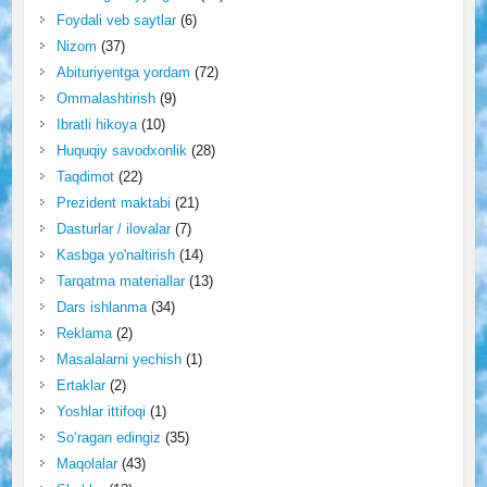
Foydali veb saytlar
(6)
Nizom
(37)
Abituriyentga yordam
(72)
Ommalashtirish
(9)
Ibratli hikoya
(10)
Huquqiy savodxonlik
(28)
Taqdimot
(22)
Prezident maktabi
(21)
Dasturlar / ilovalar
(7)
Kasbga yo'naltirish
(14)
Tarqatma materiallar
(13)
Dars ishlanma
(34)
Reklama
(2)
Masalalarni yechish
(1)
Ertaklar
(2)
Yoshlar ittifoqi
(1)
So‘ragan edingiz
(35)
Maqolalar
(43)