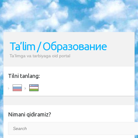
Ta’lim / Образование
Ta’limga va tarbiyaga oid portal
Tilni tanlang:
Nimani qidiramiz?
Search