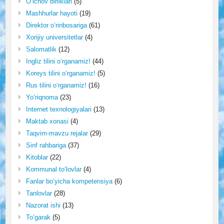
O‘lchov birliklari
(5)
Mashhurlar hayoti
(19)
Direktor o‘rinbosariga
(61)
Xorijiy universitetlar
(4)
Salomatlik
(12)
Ingliz tilini o‘rganamiz!
(44)
Koreys tilini o‘rganamiz!
(5)
Rus tilini o‘rganamiz!
(16)
Yo‘riqnoma
(23)
Internet texnologiyalari
(13)
Maktab xonasi
(4)
Taqvim-mavzu rejalar
(29)
Sinf rahbariga
(37)
Kitoblar
(22)
Kommunal to‘lovlar
(4)
Fanlar bo‘yicha kompetensiya
(6)
Tanlovlar
(28)
Nazorat ishi
(13)
To‘garak
(5)