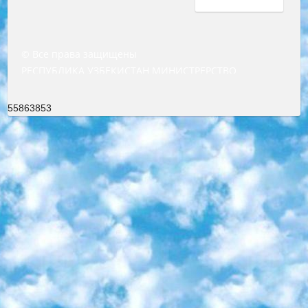
© Все права защищены
РЕСПУБЛИКА УЗБЕКИСТАН МИНИСТРЕРСТВО ДОШКОЛЬНОГО И ШКОЛЬНОГО ОБРАЗОВАНИЯ КОМАНДА в общеобразовательных учреждениях в 2023-2024 учебном году организация и проведение итоговой государственной аттестации обучающихся о Министра дошкольного и школьного образования Республики Узбекистан от 4 марта 2008 года (постановлением Минюста от 20 марта 2008 года № 1778 государственной регистрации) «Итоговое состояние учащихся общего среднего образования на основании положения об утверждении положения об аттестации общего среднего образования выпускной экзамен студентов в образовательных учреждениях в 2023-2024 учебном году В целях организации и прохождения аттестации приказываю: 1. Следующее: перечень предметов, по которым будет проводиться итоговая государственная аттестация и экзамен формы перевода согласно приложению 1; сертификаты международного образца, оценивающие уровень владения иностранными языками перечень согласно приложению 2; 2. Педагогический при специализированных образовательных учреждениях. научно-практический центр квалификации и международной оценки (Д.Давидова) 2024 г. До 25 марта: задания по предметам, по которым будет проводиться итоговая аттестация разработка и утверждение технических условий; итоговая аттестация на основании разработанного предметного задания разработка вопросов по предметам (устно и письменно), экзамен передача; общеобразовательные средние школы и специальные учебные заведения учащиеся выпускных классов школ и интернатов в агентской системе подготовка базы данных экзаменационных материалов и критериев оценки; перевод базы экзаменационных материалов на все языки обучения подать в Республиканский образовательный центр для изготовления; варианты экзаменов на основе разработанных контрольных материалов пусть будут поставлены задачи формирования. 3. Республиканский образовательный центр (Ш.Худайкулов) до 5 апреля 2024 года. до: база данных предоставленных экзаменационных материалов на все языки обучения перевод и экспертиза; для слепых, слабовидящих, глухих, слабослышащих и умственно отсталых детей учащиеся выпускных классов специализированных школ и школ-интернатов база данных экзаменационных материалов на всех преподаваемых языках подготовка критериев оценки; специализированные школы для умственно отсталых детей и технологии для учащихся выпускных классов школ-интернатов разработка соответствующих рекомендаций и критериев проведения ЕГЭ по естествознанию давать задания. 4. Педагогический при специализированных образовательных учреждениях. Научно-практический центр навыков и международной оценки (Д.Давидова), Республика образовательный центр (Худайкулов Ш.) итоговый государственный аттестационный экзамен ориентирован на творческое и логическое мышление при подготовке базы материалов учитывать введение заданий. 5. Следует отметить, что: сертификат государственного образца о знании общеобразовательного предмета и как минимум национальный уровень B1 по предметам на иностранных языках, указанным в Приложении 2. или международно признанный сертификат эквивалентного уровня студенты, изучающие определенный предмет, освобождаются от экзамена; по соответствующим предметам запланирована итоговая государственная аттестация за день до дня, путем жеребьевки Рабочей группой (в письменной форме по предметам, проводимым в форме) из числа сформированных вариантов выбрано 2 варианта; 2 выбранных варианта экзамена анонсированы на официальном сайте министерства и все выпускники по всей стране на основе этих вариантов проводит итоговую государственную аттестацию. 6. Государственное образование учащихся средних общеобразовательных учреждений. знания в соответствии с квалификационными требованиями, которые необходимо приобрести на основании стандартов итоговый (выпускной) контроль для 9 и 11 классов в целях тестирования Экзамены (далее – экзамены) состоят из предметов, перечисленных в приложении 1. будет сделано. 7. Экзамены пройдут с 26 мая по 15 июня 2024 г. (кроме науки физического воспитания). 8. Физическая для учащихся 9 классов общесредних образовательных учреждений. Экзамены по предмету «Образование, квалификация медицина» 1-6 мая 2024 года. сотрудники перевести под присмотр (с отклонениями в физическом или умственном развитии) специализированная школа для детей, школы-интернаты и со сколиозом школы-интернаты санаторного типа для больных детей исключены). 9. Он был слепым, слабовидящим и имел нарушения опорно-двигательного аппарата. экзамены в специализированных школах и интернатах для детей должны проводиться исходя из требований, предъявляемых к общеобразовательным учреждениям (физкультура кроме науки). 10. Специализированная школа для глухих и слабослышащих детей. и экзамены в интернатах и быть реализован в виде письменного теста по математике. 11. Специальность для умственно отсталых детей. Для 9 класса Родной язык и литературное письмо Государственный язык (язык обучения – узбекский). для неклассов) написано Математическое письмо Письменная/устная история Узбекистана Физическое воспитание практично Итоговый контроль Для 11 класса Написание родного языка и литературы (эссе) Математическое письмо Узбекский язык (обучение на узбекском языке) не посещающее общее среднее образование для учреждений)/Образовательное учреждение выбор письменный и устный Иностранный язык письменный/устный Письменная/устная история Узбекистана *По выбору студента:  Химия  Физика  Основы государственного права  География 10 бесплатных образовательных ресурсов - Мы составили подборку онлайн-проектов с интерактивными упражнениями, видеолекциями и статьями. Они помогут вам обрести новые и освежить старые знания бесплатно. 1. «ИНТУИТ» Старейшая образовательная площадка Рунета. Здесь вы найдёте сотни текстовых и видеокурсов на десятки различных тем — от программирования до психологии. Многие курсы подготовлены российскими университетами и крупными международными компаниями вроде Intel и Microsoft. Самостоятельное обучение бесплатное, но желающие могут оплатить услуги персональных наставников. 2. «Смартия» знакомит с актуальными профессиями и подсказывает, как им обучаться. Выбрав заинтересовавшую вас специальность — SMM-специалист, фотограф, веб-дизайнер или другую, — увидите список необходимых для неё умений. Чтобы вы могли освоить их самостоятельно, для каждого умения площадка отображает подборку ссылок на учебные материалы. Хотя «Смартия» ориентируется на русскоязычную аудиторию, часть контента всё же доступна только на английском. 3. «Лекторий Физтеха» Проект Московского физико-технического института (Физтеха). С его помощью вы можете смотреть онлайн серии лекций, записанные на видео в этом вузе. В числе доступных предметов — физика, биология, химия, информационные технологии и другие. К некоторым лекциям администрация ресурса прилагает готовые конспекты, которые можно скачивать в PDF-формате. 4. ITMOcourses Онлайн-площадка Санкт-Петербургского национального исследовательского университета информационных технологий, механики и оптики (ИТМО). Ресурс предоставляет свободный доступ к курсам, разработанным в этом вузе. Каталог материалов разбит на четыре категории: «Оптические системы и технологии», «Приборостроение и робототехника», «Информационные технологии» и «Биотехнологии». Курсы состоят из видеолекций, интерактивных демонстраций и заданий. 5. «КиберЛенинка» Электронная научная библиотека открытого доступа. Каталог площадки регулярно обрастает текстами статей из различных научных изданий. Сгруппированные по журналам и рубрикам публикации можно читать онлайн или скачивать целиком в PDF-формате. Проект нацелен на популяризацию науки за счёт открытого доступа к качественной информации. 6. «ПостНаука» На этом ресурсе публикуют подборки видеолекций, составленные экспертами из разных отраслей и объединённые общими темами. Среди них, к примеру, есть серии «Биоинформатика и геномика», «Культура средневековой Скандинавии» и Cinema Studies о теории кино. Каждая подборка лекций — логически связанная история, рассказанная экспертом от первого лица. Кроме того, на сайте появляются научно-образовательные статьи и тесты на разные темы. 7. «Newочём» Команда проекта «Newочём» отбирает самые интересные тексты из англоязычных СМИ и переводит те из них, за которые голосуют участники сообщества «ВКонтакте». По большей части это научно-популярные статьи. Редакторы придумывают лишь заголовки, в остальном содержание переводов соответствует оригиналам. Полные тексты можно читать прямо в социальной сети. 8. InternetUrok Онлайн-база материалов по основным дисциплинам школьной программы. Информация на сайте структурирована по классам, предметам и темам (урокам). Каждый урок состоит из видеолекций и конспектов. Есть также интерактивные тренажёры и тесты для закрепления пройденного материала. Даже если вы давно окончили школу, возможность повторить программу старших классов всегда может пригодиться. 9. Edutainme Ещё один ресурс об образовании. В отличие от Newtonew, как мне кажется, Edutainme больше ориентируется на представителей индустрии: педагогов, предпринимателей, разработчиков образовательных проектов. Но и любой, кто просто стремится к саморазвитию, найдёт на сайте много полезного и интересного для себя. Например, информацию о новых курсах и образовательных сервисах. 10. Newtonew Онлайн-медиа об образовании и обучении в широком смысле. Авторы Newtonew пишут об инструментах, заведениях, тактиках и стратегиях, которые помогают учить других и получать новые знания самостоятельно. На этой площадке вы найдёте новости, обзоры, аналитические мате
55863853