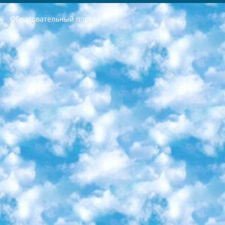
Образовательный портал
РЕСПУБЛИКА УЗБЕКИСТАН МИНИСТРЕРСТВО ДОШКОЛЬНОГО И ШКОЛЬНОГО ОБРАЗОВАНИЯ КОМАНДА в общеобразовательных учреждениях в 2023-2024 учебном году организация и проведение итоговой государственной аттестации обучающихся о Министра дошкольного и школьного образования Республики Узбекистан от 4 марта 2008 года (постановлением Минюста от 20 марта 2008 года № 1778 государственной регистрации) «Итоговое состояние учащихся общего среднего образования на основании положения об утверждении положения об аттестации общего среднего образования выпускной экзамен студентов в образовательных учреждениях в 2023-2024 учебном году В целях организации и прохождения аттестации приказываю: 1. Следующее: перечень предметов, по которым будет проводиться итоговая государственная аттестация и экзамен формы перевода согласно приложению 1; сертификаты международного образца, оценивающие уровень владения иностранными языками перечень согласно приложению 2; 2. Педагогический при специализированных образовательных учреждениях. научно-практический центр квалификации и международной оценки (Д.Давидова) 2024 г. До 25 марта: задания по предметам, по которым будет проводиться итоговая аттестация разработка и утверждение технических условий; итоговая аттестация на основании разработанного предметного задания разработка вопросов по предметам (устно и письменно), экзамен передача; общеобразовательные средние школы и специальные учебные заведения учащиеся выпускных классов школ и интернатов в агентской системе подготовка базы данных экзаменационных материалов и критериев оценки; перевод базы экзаменационных материалов на все языки обучения подать в Республиканский образовательный центр для изготовления; варианты экзаменов на основе разработанных контрольных материалов пусть будут поставлены задачи формирования. 3. Республиканский образовательный центр (Ш.Худайкулов) до 5 апреля 2024 года. до: база данных предоставленных экзаменационных материалов на все языки обучения перевод и экспертиза; для слепых, слабовидящих, глухих, слабослышащих и умственно отсталых детей учащиеся выпускных классов специализированных школ и школ-интернатов база данных экзаменационных материалов на всех преподаваемых языках подготовка критериев оценки; специализированные школы для умственно отсталых детей и технологии для учащихся выпускных классов школ-интернатов разработка соответствующих рекомендаций и критериев проведения ЕГЭ по естествознанию давать задания. 4. Педагогический при специализированных образовательных учреждениях. Научно-практический центр навыков и международной оценки (Д.Давидова), Республика образовательный центр (Худайкулов Ш.) итоговый государственный аттестационный экзамен ориентирован на творческое и логическое мышление при подготовке базы материалов учитывать введение заданий. 5. Следует отметить, что: сертификат государственного образца о знании общеобразовательного предмета и как минимум национальный уровень B1 по предметам на иностранных языках, указанным в Приложении 2. или международно признанный сертификат эквивалентного уровня студенты, изучающие определенный предмет, освобождаются от экзамена; по соответствующим предметам запланирована итоговая государственная аттестация за день до дня, путем жеребьевки Рабочей группой (в письменной форме по предметам, проводимым в форме) из числа сформированных вариантов выбрано 2 варианта; 2 выбранных варианта экзамена анонсированы на официальном сайте министерства и все выпускники по всей стране на основе этих вариантов проводит итоговую государственную аттестацию. 6. Государственное образование учащихся средних общеобразовательных учреждений. знания в соответствии с квалификационными требованиями, которые необходимо приобрести на основании стандартов итоговый (выпускной) контроль для 9 и 11 классов в целях тестирования Экзамены (далее – экзамены) состоят из предметов, перечисленных в приложении 1. будет сделано. 7. Экзамены пройдут с 26 мая по 15 июня 2024 г. (кроме науки физического воспитания). 8. Физическая для учащихся 9 классов общесредних образовательных учреждений. Экзамены по предмету «Образование, квалификация медицина» 1-6 мая 2024 года. сотрудники перевести под присмотр (с отклонениями в физическом или умственном развитии) специализированная школа для детей, школы-интернаты и со сколиозом школы-интернаты санаторного типа для больных детей исключены). 9. Он был слепым, слабовидящим и имел нарушения опорно-двигательного аппарата. экзамены в специализированных школах и интернатах для детей должны проводиться исходя из требований, предъявляемых к общеобразовательным учреждениям (физкультура кроме науки). 10. Специализированная школа для глухих и слабослышащих детей. и экзамены в интернатах и быть реализован в виде письменного теста по математике. 11. Специальность для умственно отсталых детей. Для 9 класса Родной язык и литературное письмо Государственный язык (язык обучения – узбекский). для неклассов) написано Математическое письмо Письменная/устная история Узбекистана Физическое воспитание практично Итоговый контроль Для 11 класса Написание родного языка и литературы (эссе) Математическое письмо Узбекский язык (обучение на узбекском языке) не посещающее общее среднее образование для учреждений)/Образовательное учреждение выбор письменный и устный Иностранный язык письменный/устный Письменная/устная история Узбекистана *По выбору студента:  Химия  Физика  Основы государственного права  География 10 бесплатных образовательных ресурсов - Мы составили подборку онлайн-проектов с интерактивными упражнениями, видеолекциями и статьями. Они помогут вам обрести новые и освежить старые знания бесплатно. 1. «ИНТУИТ» Старейшая образовательная площадка Рунета. Здесь вы найдёте сотни текстовых и видеокурсов на десятки различных тем — от программирования до психологии. Многие курсы подготовлены российскими университетами и крупными международными компаниями вроде Intel и Microsoft. Самостоятельное обучение бесплатное, но желающие могут оплатить услуги персональных наставников. 2. «Смартия» знакомит с актуальными профессиями и подсказывает, как им обучаться. Выбрав заинтересовавшую вас специальность — SMM-специалист, фотограф, веб-дизайнер или другую, — увидите список необходимых для неё умений. Чтобы вы могли освоить их самостоятельно, для каждого умения площадка отображает подборку ссылок на учебные материалы. Хотя «Смартия» ориентируется на русскоязычную аудиторию, часть контента всё же доступна только на английском. 3. «Лекторий Физтеха» Проект Московского физико-технического института (Физтеха). С его помощью вы можете смотреть онлайн серии лекций, записанные на видео в этом вузе. В числе доступных предметов — физика, биология, химия, информационные технологии и другие. К некоторым лекциям администрация ресурса прилагает готовые конспекты, которые можно скачивать в PDF-формате. 4. ITMOcourses Онлайн-площадка Санкт-Петербургского национального исследовательского университета информационных технологий, механики и оптики (ИТМО). Ресурс предоставляет свободный доступ к курсам, разработанным в этом вузе. Каталог материалов разбит на четыре категории: «Оптические системы и технологии», «Приборостроение и робототехника», «Информационные технологии» и «Биотехнологии». Курсы состоят из видеолекций, интерактивных демонстраций и заданий. 5. «КиберЛенинка» Электронная научная библиотека открытого доступа. Каталог площадки регулярно обрастает текстами статей из различных научных изданий. Сгруппированные по журналам и рубрикам публикации можно читать онлайн или скачивать целиком в PDF-формате. Проект нацелен на популяризацию науки за счёт открытого доступа к качественной информации. 6. «ПостНаука» На этом ресурсе публикуют подборки видеолекций, составленные экспертами из разных отраслей и объединённые общими темами. Среди них, к примеру, есть серии «Биоинформатика и геномика», «Культура средневековой Скандинавии» и Cinema Studies о теории кино. Каждая подборка лекций — логически связанная история, рассказанная экспертом от первого лица. Кроме того, на сайте появляются научно-образовательные статьи и тесты на разные темы. 7. «Newочём» Команда проекта «Newочём» отбирает самые интересные тексты из англоязычных СМИ и переводит те из них, за которые голосуют участники сообщества «ВКонтакте». По большей части это научно-популярные статьи. Редакторы придумывают лишь заголовки, в остальном содержание переводов соответствует оригиналам. Полные тексты можно читать прямо в социальной сети. 8. InternetUrok Онлайн-база материалов по основным дисциплинам школьной программы. Информация на сайте структурирована по классам, предметам и темам (урокам). Каждый урок состоит из видеолекций и конспектов. Есть также интерактивные тренажёры и тесты для закрепления пройденного материала. Даже если вы давно окончили школу, возможность повторить программу старших классов всегда может пригодиться. 9. Edutainme Ещё один ресурс об образовании. В отличие от Newtonew, как мне кажется, Edutainme больше ориентируется на представителей индустрии: педагогов, предпринимателей, разработчиков образовательных проектов. Но и любой, кто просто стремится к саморазвитию, найдёт на сайте много полезного и интересного для себя. Например, информацию о новых курсах и образовательных сервисах. 10. Newtonew Онлайн-медиа об образовании и обучении в широком смысле. Авторы Newtonew пишут об инструментах, заведениях, тактиках и стратегиях, которые помогают учить других и получать новые знания самостоятельно. На этой площадке вы найдёте новости, обзоры, аналитические мат