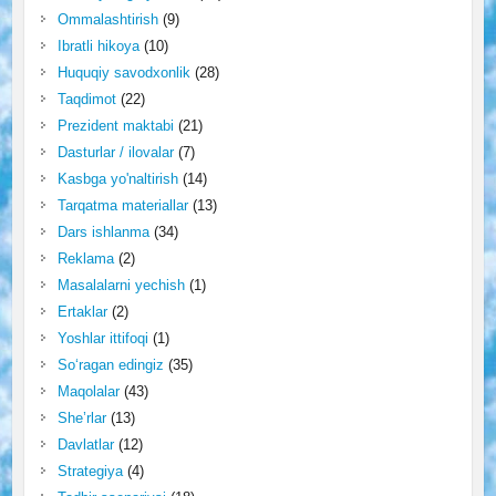
Ommalashtirish
(9)
Ibratli hikoya
(10)
Huquqiy savodxonlik
(28)
Taqdimot
(22)
Prezident maktabi
(21)
Dasturlar / ilovalar
(7)
Kasbga yo'naltirish
(14)
Tarqatma materiallar
(13)
Dars ishlanma
(34)
Reklama
(2)
Masalalarni yechish
(1)
Ertaklar
(2)
Yoshlar ittifoqi
(1)
So‘ragan edingiz
(35)
Maqolalar
(43)
She’rlar
(13)
Davlatlar
(12)
Strategiya
(4)