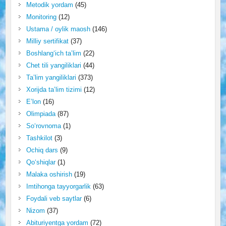
Metodik yordam
(45)
Monitoring
(12)
Ustama / oylik maosh
(146)
Milliy sertifikat
(37)
Boshlang‘ich ta’lim
(22)
Chet tili yangiliklari
(44)
Ta’lim yangiliklari
(373)
Xorijda ta’lim tizimi
(12)
E’lon
(16)
Olimpiada
(87)
So‘rovnoma
(1)
Tashkilot
(3)
Ochiq dars
(9)
Qo‘shiqlar
(1)
Malaka oshirish
(19)
Imtihonga tayyorgarlik
(63)
Foydali veb saytlar
(6)
Nizom
(37)
Abituriyentga yordam
(72)