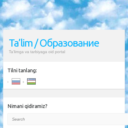
Ta’lim / Образование
Ta’limga va tarbiyaga oid portal
Tilni tanlang:
Nimani qidiramiz?
Search