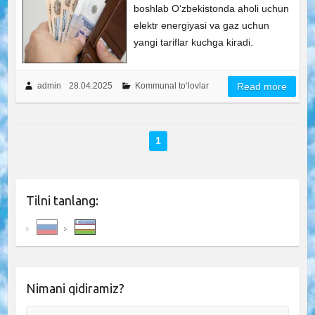
boshlab O‘zbekistonda aholi uchun
elektr energiyasi va gaz uchun
yangi tariflar kuchga kiradi.
admin
28.04.2025
Kommunal to‘lovlar
Read more
1
Tilni tanlang:
Nimani qidiramiz?
Search