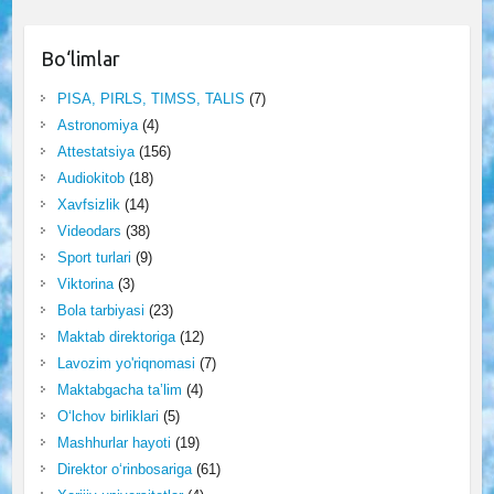
Bo‘limlar
PISA, PIRLS, TIMSS, TALIS
(7)
Astronomiya
(4)
Attestatsiya
(156)
Audiokitob
(18)
Xavfsizlik
(14)
Videodars
(38)
Sport turlari
(9)
Viktorina
(3)
Bola tarbiyasi
(23)
Maktab direktoriga
(12)
Lavozim yo'riqnomasi
(7)
Maktabgacha ta’lim
(4)
O‘lchov birliklari
(5)
Mashhurlar hayoti
(19)
Direktor o‘rinbosariga
(61)