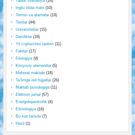
Tadbir ssenariysi
(18)
Ingliz tilida matn
(10)
Termin va atamalar
(19)
Testlar
(44)
Universitetlar
(15)
Darsliklar
(18)
Yil o‘qituvchisi tanlovi
(11)
Faktlar
(17)
Filologiya
(9)
Kimyoviy elementlar
(5)
Mahorat maktabi
(18)
Ta’limga oid hujjatlar
(26)
Maktab psixologiga
(11)
Elektron jurnal
(57)
Energotejamkorlik
(4)
Etimologiya
(16)
Bu kun tarixda
(7)
Hazil
(1)