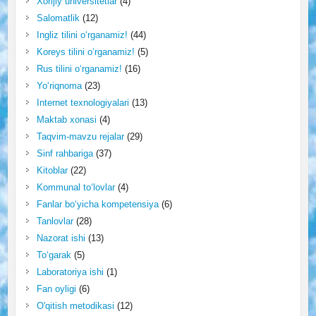
Xorijiy universitetlar
(4)
Salomatlik
(12)
Ingliz tilini o‘rganamiz!
(44)
Koreys tilini o‘rganamiz!
(5)
Rus tilini o‘rganamiz!
(16)
Yo‘riqnoma
(23)
Internet texnologiyalari
(13)
Maktab xonasi
(4)
Taqvim-mavzu rejalar
(29)
Sinf rahbariga
(37)
Kitoblar
(22)
Kommunal to‘lovlar
(4)
Fanlar bo‘yicha kompetensiya
(6)
Tanlovlar
(28)
Nazorat ishi
(13)
To‘garak
(5)
Laboratoriya ishi
(1)
Fan oyligi
(6)
O'qitish metodikasi
(12)