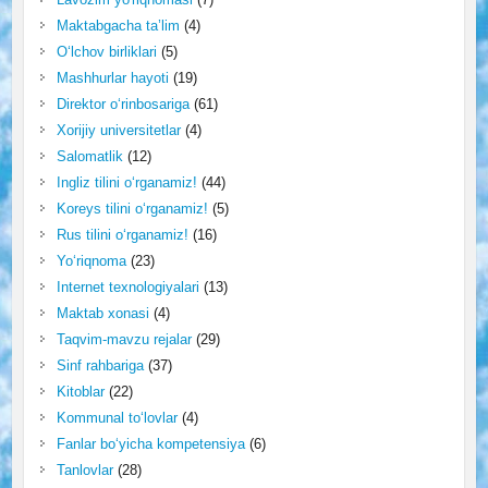
Maktabgacha ta’lim
(4)
O‘lchov birliklari
(5)
Mashhurlar hayoti
(19)
Direktor o‘rinbosariga
(61)
Xorijiy universitetlar
(4)
Salomatlik
(12)
Ingliz tilini o‘rganamiz!
(44)
Koreys tilini o‘rganamiz!
(5)
Rus tilini o‘rganamiz!
(16)
Yo‘riqnoma
(23)
Internet texnologiyalari
(13)
Maktab xonasi
(4)
Taqvim-mavzu rejalar
(29)
Sinf rahbariga
(37)
Kitoblar
(22)
Kommunal to‘lovlar
(4)
Fanlar bo‘yicha kompetensiya
(6)
Tanlovlar
(28)