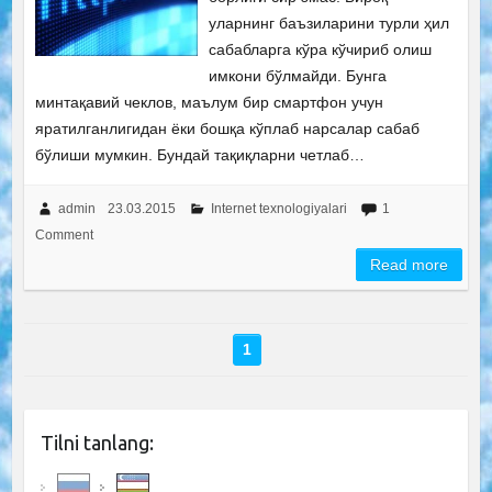
уларнинг баъзиларини турли ҳил
сабабларга кўра кўчириб олиш
имкони бўлмайди. Бунга
минтақавий чеклов, маълум бир смартфон учун
яратилганлигидан ёки бошқа кўплаб нарсалар сабаб
бўлиши мумкин. Бундай тақиқларни четлаб…
admin
23.03.2015
Internet texnologiyalari
1
Comment
Read more
1
Tilni tanlang: