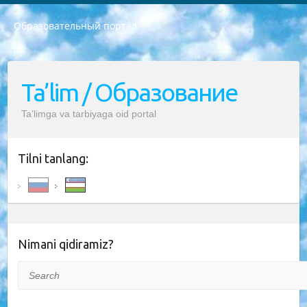
Образовательный портал
РЕСПУБЛИКА УЗБЕКИСТАН МИНИСТРЕРСТВО ДОШКОЛЬНОГО И ШКОЛЬНОГО ОБРАЗОВАНИЯ КОМАНДА в общеобразовательных учреждениях в 2023-2024 учебном году организация и проведение итоговой государственной аттестации обучающихся о Министра дошкольного и школьного образования Республики Узбекистан от 4 марта 2008 года (постановлением Минюста от 20 марта 2008 года № 1778 государственной регистрации) «Итоговое состояние учащихся общего среднего образования на основании положения об утверждении положения об аттестации общего среднего образования выпускной экзамен студентов в образовательных учреждениях в 2023-2024 учебном году В целях организации и прохождения аттестации приказываю: 1. Следующее: перечень предметов, по которым будет проводиться итоговая государственная аттестация и экзамен формы перевода согласно приложению 1; сертификаты международного образца, оценивающие уровень владения иностранными языками перечень согласно приложению 2; 2. Педагогический при специализированных образовательных учреждениях. научно-практический центр квалификации и международной оценки (Д.Давидова) 2024 г. До 25 марта: задания по предметам, по которым будет проводиться итоговая аттестация разработка и утверждение технических условий; итоговая аттестация на основании разработанного предметного задания разработка вопросов по предметам (устно и письменно), экзамен передача; общеобразовательные средние школы и специальные учебные заведения учащиеся выпускных классов школ и интернатов в агентской системе подготовка базы данных экзаменационных материалов и критериев оценки; перевод базы экзаменационных материалов на все языки обучения подать в Республиканский образовательный центр для изготовления; варианты экзаменов на основе разработанных контрольных материалов пусть будут поставлены задачи формирования. 3. Республиканский образовательный центр (Ш.Худайкулов) до 5 апреля 2024 года. до: база данных предоставленных экзаменационных материалов на все языки обучения перевод и экспертиза; для слепых, слабовидящих, глухих, слабослышащих и умственно отсталых детей учащиеся выпускных классов специализированных школ и школ-интернатов база данных экзаменационных материалов на всех преподаваемых языках подготовка критериев оценки; специализированные школы для умственно отсталых детей и технологии для учащихся выпускных классов школ-интернатов разработка соответствующих рекомендаций и критериев проведения ЕГЭ по естествознанию давать задания. 4. Педагогический при специализированных образовательных учреждениях. Научно-практический центр навыков и международной оценки (Д.Давидова), Республика образовательный центр (Худайкулов Ш.) итоговый государственный аттестационный экзамен ориентирован на творческое и логическое мышление при подготовке базы материалов учитывать введение заданий. 5. Следует отметить, что: сертификат государственного образца о знании общеобразовательного предмета и как минимум национальный уровень B1 по предметам на иностранных языках, указанным в Приложении 2. или международно признанный сертификат эквивалентного уровня студенты, изучающие определенный предмет, освобождаются от экзамена; по соответствующим предметам запланирована итоговая государственная аттестация за день до дня, путем жеребьевки Рабочей группой (в письменной форме по предметам, проводимым в форме) из числа сформированных вариантов выбрано 2 варианта; 2 выбранных варианта экзамена анонсированы на официальном сайте министерства и все выпускники по всей стране на основе этих вариантов проводит итоговую государственную аттестацию. 6. Государственное образование учащихся средних общеобразовательных учреждений. знания в соответствии с квалификационными требованиями, которые необходимо приобрести на основании стандартов итоговый (выпускной) контроль для 9 и 11 классов в целях тестирования Экзамены (далее – экзамены) состоят из предметов, перечисленных в приложении 1. будет сделано. 7. Экзамены пройдут с 26 мая по 15 июня 2024 г. (кроме науки физического воспитания). 8. Физическая для учащихся 9 классов общесредних образовательных учреждений. Экзамены по предмету «Образование, квалификация медицина» 1-6 мая 2024 года. сотрудники перевести под присмотр (с отклонениями в физическом или умственном развитии) специализированная школа для детей, школы-интернаты и со сколиозом школы-интернаты санаторного типа для больных детей исключены). 9. Он был слепым, слабовидящим и имел нарушения опорно-двигательного аппарата. экзамены в специализированных школах и интернатах для детей должны проводиться исходя из требований, предъявляемых к общеобразовательным учреждениям (физкультура кроме науки). 10. Специализированная школа для глухих и слабослышащих детей. и экзамены в интернатах и быть реализован в виде письменного теста по математике. 11. Специальность для умственно отсталых детей. Для 9 класса Родной язык и литературное письмо Государственный язык (язык обучения – узбекский). для неклассов) написано Математическое письмо Письменная/устная история Узбекистана Физическое воспитание практично Итоговый контроль Для 11 класса Написание родного языка и литературы (эссе) Математическое письмо Узбекский язык (обучение на узбекском языке) не посещающее общее среднее образование для учреждений)/Образовательное учреждение выбор письменный и устный Иностранный язык письменный/устный Письменная/устная история Узбекистана *По выбору студента:  Химия  Физика  Основы государственного права  География 10 бесплатных образовательных ресурсов - Мы составили подборку онлайн-проектов с интерактивными упражнениями, видеолекциями и статьями. Они помогут вам обрести новые и освежить старые знания бесплатно. 1. «ИНТУИТ» Старейшая образовательная площадка Рунета. Здесь вы найдёте сотни текстовых и видеокурсов на десятки различных тем — от программирования до психологии. Многие курсы подготовлены российскими университетами и крупными международными компаниями вроде Intel и Microsoft. Самостоятельное обучение бесплатное, но желающие могут оплатить услуги персональных наставников. 2. «Смартия» знакомит с актуальными профессиями и подсказывает, как им обучаться. Выбрав заинтересовавшую вас специальность — SMM-специалист, фотограф, веб-дизайнер или другую, — увидите список необходимых для неё умений. Чтобы вы могли освоить их самостоятельно, для каждого умения площадка отображает подборку ссылок на учебные материалы. Хотя «Смартия» ориентируется на русскоязычную аудиторию, часть контента всё же доступна только на английском. 3. «Лекторий Физтеха» Проект Московского физико-технического института (Физтеха). С его помощью вы можете смотреть онлайн серии лекций, записанные на видео в этом вузе. В числе доступных предметов — физика, биология, химия, информационные технологии и другие. К некоторым лекциям администрация ресурса прилагает готовые конспекты, которые можно скачивать в PDF-формате. 4. ITMOcourses Онлайн-площадка Санкт-Петербургского национального исследовательского университета информационных технологий, механики и оптики (ИТМО). Ресурс предоставляет свободный доступ к курсам, разработанным в этом вузе. Каталог материалов разбит на четыре категории: «Оптические системы и технологии», «Приборостроение и робототехника», «Информационные технологии» и «Биотехнологии». Курсы состоят из видеолекций, интерактивных демонстраций и заданий. 5. «КиберЛенинка» Электронная научная библиотека открытого доступа. Каталог площадки регулярно обрастает текстами статей из различных научных изданий. Сгруппированные по журналам и рубрикам публикации можно читать онлайн или скачивать целиком в PDF-формате. Проект нацелен на популяризацию науки за счёт открытого доступа к качественной информации. 6. «ПостНаука» На этом ресурсе публикуют подборки видеолекций, составленные экспертами из разных отраслей и объединённые общими темами. Среди них, к примеру, есть серии «Биоинформатика и геномика», «Культура средневековой Скандинавии» и Cinema Studies о теории кино. Каждая подборка лекций — логически связанная история, рассказанная экспертом от первого лица. Кроме того, на сайте появляются научно-образовательные статьи и тесты на разные темы. 7. «Newочём» Команда проекта «Newочём» отбирает самые интересные тексты из англоязычных СМИ и переводит те из них, за которые голосуют участники сообщества «ВКонтакте». По большей части это научно-популярные статьи. Редакторы придумывают лишь заголовки, в остальном содержание переводов соответствует оригиналам. Полные тексты можно читать прямо в социальной сети. 8. InternetUrok Онлайн-база материалов по основным дисциплинам школьной программы. Информация на сайте структурирована по классам, предметам и темам (урокам). Каждый урок состоит из видеолекций и конспектов. Есть также интерактивные тренажёры и тесты для закрепления пройденного материала. Даже если вы давно окончили школу, возможность повторить программу старших классов всегда может пригодиться. 9. Edutainme Ещё один ресурс об образовании. В отличие от Newtonew, как мне кажется, Edutainme больше ориентируется на представителей индустрии: педагогов, предпринимателей, разработчиков образовательных проектов. Но и любой, кто просто стремится к саморазвитию, найдёт на сайте много полезного и интересного для себя. Например, информацию о новых курсах и образовательных сервисах. 10. Newtonew Онлайн-медиа об образовании и обучении в широком смысле. Авторы Newtonew пишут об инструментах, заведениях, тактиках и стратегиях, которые помогают учить других и получать новые знания самостоятельно. На этой площадке вы найдёте новости, обзоры, аналитические мат
Ta’lim / Образование
Ta’limga va tarbiyaga oid portal
Tilni tanlang:
Nimani qidiramiz?
Search