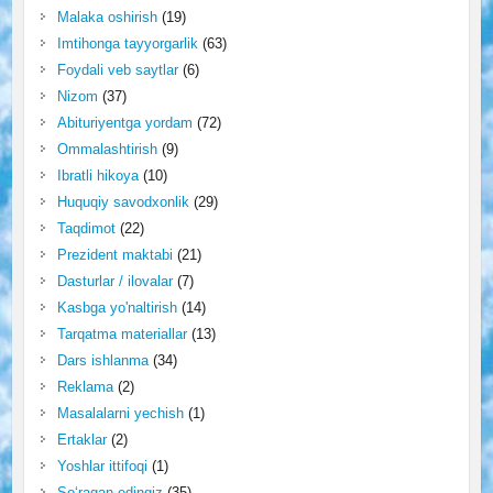
Malaka oshirish
(19)
Imtihonga tayyorgarlik
(63)
Foydali veb saytlar
(6)
Nizom
(37)
Abituriyentga yordam
(72)
Ommalashtirish
(9)
Ibratli hikoya
(10)
Huquqiy savodxonlik
(29)
Taqdimot
(22)
Prezident maktabi
(21)
Dasturlar / ilovalar
(7)
Kasbga yo'naltirish
(14)
Tarqatma materiallar
(13)
Dars ishlanma
(34)
Reklama
(2)
Masalalarni yechish
(1)
Ertaklar
(2)
Yoshlar ittifoqi
(1)
So‘ragan edingiz
(35)