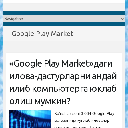
Google Play Market
«Google Play Market»даги
илова-дастурларни қандай
қилиб компьютерга юклаб
олиш мумкин?
Ko‘rishlar soni 3,064 Google Play
магазинида кўплаб иловалар
борлиги сир эмас. Бироқ