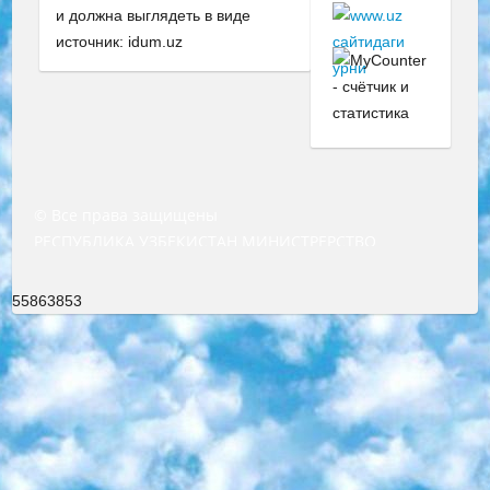
и должна выглядеть в виде
источник: idum.uz
© Все права защищены
РЕСПУБЛИКА УЗБЕКИСТАН МИНИСТРЕРСТВО ДОШКОЛЬНОГО И ШКОЛЬНОГО ОБРАЗОВАНИЯ КОМАНДА в общеобразовательных учреждениях в 2023-2024 учебном году организация и проведение итоговой государственной аттестации обучающихся о Министра дошкольного и школьного образования Республики Узбекистан от 4 марта 2008 года (постановлением Минюста от 20 марта 2008 года № 1778 государственной регистрации) «Итоговое состояние учащихся общего среднего образования на основании положения об утверждении положения об аттестации общего среднего образования выпускной экзамен студентов в образовательных учреждениях в 2023-2024 учебном году В целях организации и прохождения аттестации приказываю: 1. Следующее: перечень предметов, по которым будет проводиться итоговая государственная аттестация и экзамен формы перевода согласно приложению 1; сертификаты международного образца, оценивающие уровень владения иностранными языками перечень согласно приложению 2; 2. Педагогический при специализированных образовательных учреждениях. научно-практический центр квалификации и международной оценки (Д.Давидова) 2024 г. До 25 марта: задания по предметам, по которым будет проводиться итоговая аттестация разработка и утверждение технических условий; итоговая аттестация на основании разработанного предметного задания разработка вопросов по предметам (устно и письменно), экзамен передача; общеобразовательные средние школы и специальные учебные заведения учащиеся выпускных классов школ и интернатов в агентской системе подготовка базы данных экзаменационных материалов и критериев оценки; перевод базы экзаменационных материалов на все языки обучения подать в Республиканский образовательный центр для изготовления; варианты экзаменов на основе разработанных контрольных материалов пусть будут поставлены задачи формирования. 3. Республиканский образовательный центр (Ш.Худайкулов) до 5 апреля 2024 года. до: база данных предоставленных экзаменационных материалов на все языки обучения перевод и экспертиза; для слепых, слабовидящих, глухих, слабослышащих и умственно отсталых детей учащиеся выпускных классов специализированных школ и школ-интернатов база данных экзаменационных материалов на всех преподаваемых языках подготовка критериев оценки; специализированные школы для умственно отсталых детей и технологии для учащихся выпускных классов школ-интернатов разработка соответствующих рекомендаций и критериев проведения ЕГЭ по естествознанию давать задания. 4. Педагогический при специализированных образовательных учреждениях. Научно-практический центр навыков и международной оценки (Д.Давидова), Республика образовательный центр (Худайкулов Ш.) итоговый государственный аттестационный экзамен ориентирован на творческое и логическое мышление при подготовке базы материалов учитывать введение заданий. 5. Следует отметить, что: сертификат государственного образца о знании общеобразовательного предмета и как минимум национальный уровень B1 по предметам на иностранных языках, указанным в Приложении 2. или международно признанный сертификат эквивалентного уровня студенты, изучающие определенный предмет, освобождаются от экзамена; по соответствующим предметам запланирована итоговая государственная аттестация за день до дня, путем жеребьевки Рабочей группой (в письменной форме по предметам, проводимым в форме) из числа сформированных вариантов выбрано 2 варианта; 2 выбранных варианта экзамена анонсированы на официальном сайте министерства и все выпускники по всей стране на основе этих вариантов проводит итоговую государственную аттестацию. 6. Государственное образование учащихся средних общеобразовательных учреждений. знания в соответствии с квалификационными требованиями, которые необходимо приобрести на основании стандартов итоговый (выпускной) контроль для 9 и 11 классов в целях тестирования Экзамены (далее – экзамены) состоят из предметов, перечисленных в приложении 1. будет сделано. 7. Экзамены пройдут с 26 мая по 15 июня 2024 г. (кроме науки физического воспитания). 8. Физическая для учащихся 9 классов общесредних образовательных учреждений. Экзамены по предмету «Образование, квалификация медицина» 1-6 мая 2024 года. сотрудники перевести под присмотр (с отклонениями в физическом или умственном развитии) специализированная школа для детей, школы-интернаты и со сколиозом школы-интернаты санаторного типа для больных детей исключены). 9. Он был слепым, слабовидящим и имел нарушения опорно-двигательного аппарата. экзамены в специализированных школах и интернатах для детей должны проводиться исходя из требований, предъявляемых к общеобразовательным учреждениям (физкультура кроме науки). 10. Специализированная школа для глухих и слабослышащих детей. и экзамены в интернатах и быть реализован в виде письменного теста по математике. 11. Специальность для умственно отсталых детей. Для 9 класса Родной язык и литературное письмо Государственный язык (язык обучения – узбекский). для неклассов) написано Математическое письмо Письменная/устная история Узбекистана Физическое воспитание практично Итоговый контроль Для 11 класса Написание родного языка и литературы (эссе) Математическое письмо Узбекский язык (обучение на узбекском языке) не посещающее общее среднее образование для учреждений)/Образовательное учреждение выбор письменный и устный Иностранный язык письменный/устный Письменная/устная история Узбекистана *По выбору студента:  Химия  Физика  Основы государственного права  География 10 бесплатных образовательных ресурсов - Мы составили подборку онлайн-проектов с интерактивными упражнениями, видеолекциями и статьями. Они помогут вам обрести новые и освежить старые знания бесплатно. 1. «ИНТУИТ» Старейшая образовательная площадка Рунета. Здесь вы найдёте сотни текстовых и видеокурсов на десятки различных тем — от программирования до психологии. Многие курсы подготовлены российскими университетами и крупными международными компаниями вроде Intel и Microsoft. Самостоятельное обучение бесплатное, но желающие могут оплатить услуги персональных наставников. 2. «Смартия» знакомит с актуальными профессиями и подсказывает, как им обучаться. Выбрав заинтересовавшую вас специальность — SMM-специалист, фотограф, веб-дизайнер или другую, — увидите список необходимых для неё умений. Чтобы вы могли освоить их самостоятельно, для каждого умения площадка отображает подборку ссылок на учебные материалы. Хотя «Смартия» ориентируется на русскоязычную аудиторию, часть контента всё же доступна только на английском. 3. «Лекторий Физтеха» Проект Московского физико-технического института (Физтеха). С его помощью вы можете смотреть онлайн серии лекций, записанные на видео в этом вузе. В числе доступных предметов — физика, биология, химия, информационные технологии и другие. К некоторым лекциям администрация ресурса прилагает готовые конспекты, которые можно скачивать в PDF-формате. 4. ITMOcourses Онлайн-площадка Санкт-Петербургского национального исследовательского университета информационных технологий, механики и оптики (ИТМО). Ресурс предоставляет свободный доступ к курсам, разработанным в этом вузе. Каталог материалов разбит на четыре категории: «Оптические системы и технологии», «Приборостроение и робототехника», «Информационные технологии» и «Биотехнологии». Курсы состоят из видеолекций, интерактивных демонстраций и заданий. 5. «КиберЛенинка» Электронная научная библиотека открытого доступа. Каталог площадки регулярно обрастает текстами статей из различных научных изданий. Сгруппированные по журналам и рубрикам публикации можно читать онлайн или скачивать целиком в PDF-формате. Проект нацелен на популяризацию науки за счёт открытого доступа к качественной информации. 6. «ПостНаука» На этом ресурсе публикуют подборки видеолекций, составленные экспертами из разных отраслей и объединённые общими темами. Среди них, к примеру, есть серии «Биоинформатика и геномика», «Культура средневековой Скандинавии» и Cinema Studies о теории кино. Каждая подборка лекций — логически связанная история, рассказанная экспертом от первого лица. Кроме того, на сайте появляются научно-образовательные статьи и тесты на разные темы. 7. «Newочём» Команда проекта «Newочём» отбирает самые интересные тексты из англоязычных СМИ и переводит те из них, за которые голосуют участники сообщества «ВКонтакте». По большей части это научно-популярные статьи. Редакторы придумывают лишь заголовки, в остальном содержание переводов соответствует оригиналам. Полные тексты можно читать прямо в социальной сети. 8. InternetUrok Онлайн-база материалов по основным дисциплинам школьной программы. Информация на сайте структурирована по классам, предметам и темам (урокам). Каждый урок состоит из видеолекций и конспектов. Есть также интерактивные тренажёры и тесты для закрепления пройденного материала. Даже если вы давно окончили школу, возможность повторить программу старших классов всегда может пригодиться. 9. Edutainme Ещё один ресурс об образовании. В отличие от Newtonew, как мне кажется, Edutainme больше ориентируется на представителей индустрии: педагогов, предпринимателей, разработчиков образовательных проектов. Но и любой, кто просто стремится к саморазвитию, найдёт на сайте много полезного и интересного для себя. Например, информацию о новых курсах и образовательных сервисах. 10. Newtonew Онлайн-медиа об образовании и обучении в широком смысле. Авторы Newtonew пишут об инструментах, заведениях, тактиках и стратегиях, которые помогают учить других и получать новые знания самостоятельно. На этой площадке вы найдёте новости, обзоры, аналитические мате
55863853