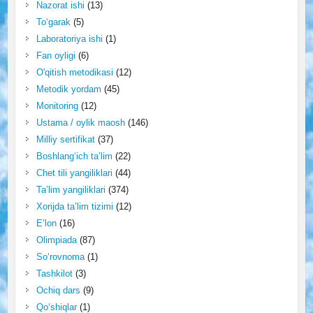
Nazorat ishi
(13)
To‘garak
(5)
Laboratoriya ishi
(1)
Fan oyligi
(6)
O'qitish metodikasi
(12)
Metodik yordam
(45)
Monitoring
(12)
Ustama / oylik maosh
(146)
Milliy sertifikat
(37)
Boshlang‘ich ta’lim
(22)
Chet tili yangiliklari
(44)
Ta’lim yangiliklari
(374)
Xorijda ta’lim tizimi
(12)
E’lon
(16)
Olimpiada
(87)
So‘rovnoma
(1)
Tashkilot
(3)
Ochiq dars
(9)
Qo‘shiqlar
(1)