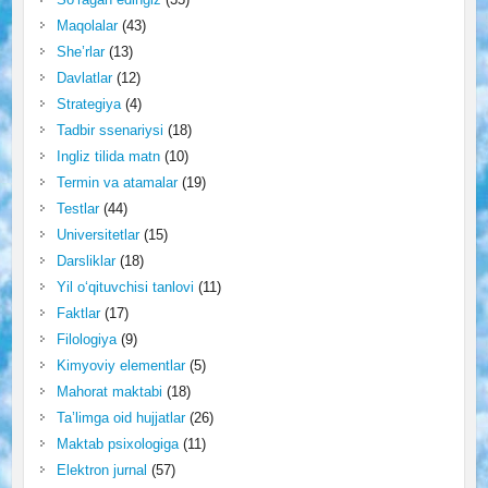
Maqolalar
(43)
She’rlar
(13)
Davlatlar
(12)
Strategiya
(4)
Tadbir ssenariysi
(18)
Ingliz tilida matn
(10)
Termin va atamalar
(19)
Testlar
(44)
Universitetlar
(15)
Darsliklar
(18)
Yil o‘qituvchisi tanlovi
(11)
Faktlar
(17)
Filologiya
(9)
Kimyoviy elementlar
(5)
Mahorat maktabi
(18)
Ta’limga oid hujjatlar
(26)
Maktab psixologiga
(11)
Elektron jurnal
(57)