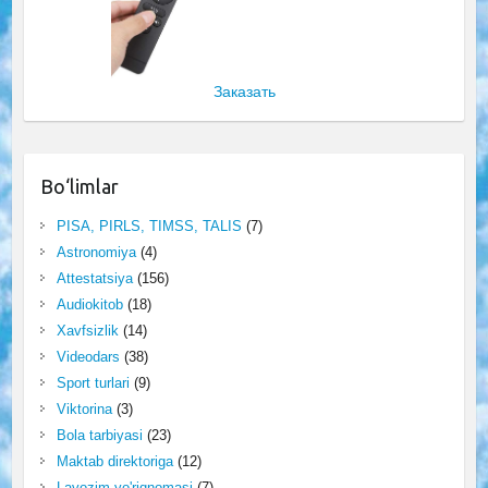
Заказать
Bo‘limlar
PISA, PIRLS, TIMSS, TALIS
(7)
Astronomiya
(4)
Attestatsiya
(156)
Audiokitob
(18)
Xavfsizlik
(14)
Videodars
(38)
Sport turlari
(9)
Viktorina
(3)
Bola tarbiyasi
(23)
Maktab direktoriga
(12)
Lavozim yo'riqnomasi
(7)