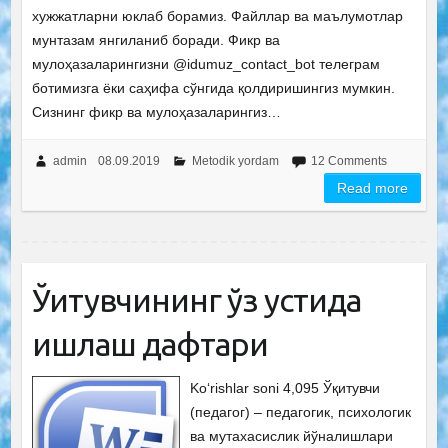
хужжатларни юклаб борамиз. Файллар ва маълумотлар
мунтазам янгиланиб боради. Фикр ва
мулоҳазаларингизни @idumuz_contact_bot телеграм
ботимизга ёки саҳифа сўнгида қолдиришингиз мумкин.
Сизнинг фикр ва мулоҳазаларингиз…
admin
08.09.2019
Metodik yordam
12 Comments
Read more
Ўқитувчининг ўз устида
ишлаш дафтари
Ko‘rishlar soni 4,095 Ўқитувчи
(педагог) – педагогик, психологик
ва мутахасислик йўналишлари