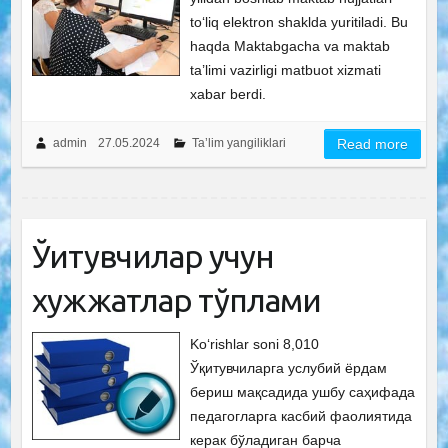
to‘liq elektron shaklda yuritiladi. Bu
haqda Maktabgacha va maktab
ta’limi vazirligi matbuot xizmati
xabar berdi.
admin
27.05.2024
Ta’lim yangiliklari
Read more
Ўқитувчилар учун
хужжатлар тўплами
Ko‘rishlar soni 8,010
Ўқитувчиларга услубий ёрдам
бериш мақсадида ушбу саҳифада
педагогларга касбий фаолиятида
керак бўладиган барча