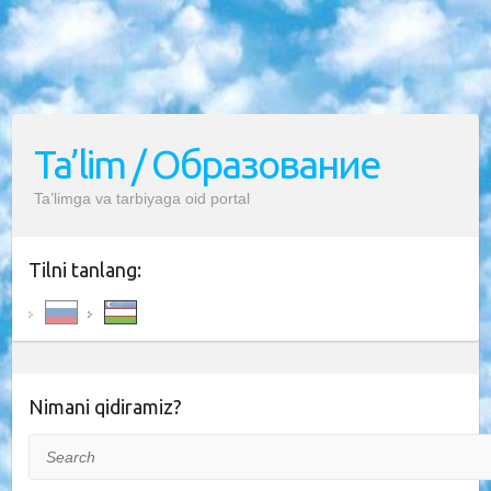
Ta’lim / Образование
Ta’limga va tarbiyaga oid portal
Tilni tanlang:
Nimani qidiramiz?
Search