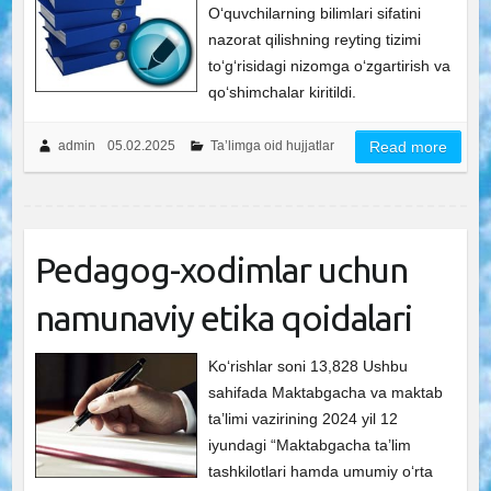
O‘quvchilarning bilimlari sifatini
nazorat qilishning reyting tizimi
to‘g‘risidagi nizomga o‘zgartirish va
qo‘shimchalar kiritildi.
admin
05.02.2025
Ta’limga oid hujjatlar
Read more
Pedagog-xodimlar uchun
namunaviy etika qoidalari
Ko‘rishlar soni 13,828 Ushbu
sahifada Maktabgacha va maktab
ta’limi vazirining 2024 yil 12
iyundagi “Maktabgacha ta’lim
tashkilotlari hamda umumiy o‘rta