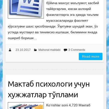
бўйича махсус маълумот, касбий
тайёргарлик, юксак ахлоқий
фазилатларга эга ҳамда таълим
муассасаларида фаолият
кўрсатувчи шахс ҳисобланади. Ўқитувчи шундай экан, ўз
устида мустақил ва тинимсиз ишлаши, билимини янада
ошириб бориши…
23.10.2017
Mahorat maktabi
3 Comments
Read more
Мактаб психологи учун
хужжатлар тўплами
Ko‘rishlar soni 4,720 Мактаб