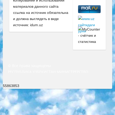
копировании и использовании
материалов данного сайта
ссылка на источник обязательна
и должна выглядеть в виде
источник: idum.uz
© Все права защищены
РЕСПУБЛИКА УЗБЕКИСТАН МИНИСТРЕРСТВО ДОШКОЛЬНОГО И ШКОЛЬНОГО ОБРАЗОВАНИЯ КОМАНДА в общеобразовательных учреждениях в 2023-2024 учебном году организация и проведение итоговой государственной аттестации обучающихся о Министра дошкольного и школьного образования Республики Узбекистан от 4 марта 2008 года (постановлением Минюста от 20 марта 2008 года № 1778 государственной регистрации) «Итоговое состояние учащихся общего среднего образования на основании положения об утверждении положения об аттестации общего среднего образования выпускной экзамен студентов в образовательных учреждениях в 2023-2024 учебном году В целях организации и прохождения аттестации приказываю: 1. Следующее: перечень предметов, по которым будет проводиться итоговая государственная аттестация и экзамен формы перевода согласно приложению 1; сертификаты международного образца, оценивающие уровень владения иностранными языками перечень согласно приложению 2; 2. Педагогический при специализированных образовательных учреждениях. научно-практический центр квалификации и международной оценки (Д.Давидова) 2024 г. До 25 марта: задания по предметам, по которым будет проводиться итоговая аттестация разработка и утверждение технических условий; итоговая аттестация на основании разработанного предметного задания разработка вопросов по предметам (устно и письменно), экзамен передача; общеобразовательные средние школы и специальные учебные заведения учащиеся выпускных классов школ и интернатов в агентской системе подготовка базы данных экзаменационных материалов и критериев оценки; перевод базы экзаменационных материалов на все языки обучения подать в Республиканский образовательный центр для изготовления; варианты экзаменов на основе разработанных контрольных материалов пусть будут поставлены задачи формирования. 3. Республиканский образовательный центр (Ш.Худайкулов) до 5 апреля 2024 года. до: база данных предоставленных экзаменационных материалов на все языки обучения перевод и экспертиза; для слепых, слабовидящих, глухих, слабослышащих и умственно отсталых детей учащиеся выпускных классов специализированных школ и школ-интернатов база данных экзаменационных материалов на всех преподаваемых языках подготовка критериев оценки; специализированные школы для умственно отсталых детей и технологии для учащихся выпускных классов школ-интернатов разработка соответствующих рекомендаций и критериев проведения ЕГЭ по естествознанию давать задания. 4. Педагогический при специализированных образовательных учреждениях. Научно-практический центр навыков и международной оценки (Д.Давидова), Республика образовательный центр (Худайкулов Ш.) итоговый государственный аттестационный экзамен ориентирован на творческое и логическое мышление при подготовке базы материалов учитывать введение заданий. 5. Следует отметить, что: сертификат государственного образца о знании общеобразовательного предмета и как минимум национальный уровень B1 по предметам на иностранных языках, указанным в Приложении 2. или международно признанный сертификат эквивалентного уровня студенты, изучающие определенный предмет, освобождаются от экзамена; по соответствующим предметам запланирована итоговая государственная аттестация за день до дня, путем жеребьевки Рабочей группой (в письменной форме по предметам, проводимым в форме) из числа сформированных вариантов выбрано 2 варианта; 2 выбранных варианта экзамена анонсированы на официальном сайте министерства и все выпускники по всей стране на основе этих вариантов проводит итоговую государственную аттестацию. 6. Государственное образование учащихся средних общеобразовательных учреждений. знания в соответствии с квалификационными требованиями, которые необходимо приобрести на основании стандартов итоговый (выпускной) контроль для 9 и 11 классов в целях тестирования Экзамены (далее – экзамены) состоят из предметов, перечисленных в приложении 1. будет сделано. 7. Экзамены пройдут с 26 мая по 15 июня 2024 г. (кроме науки физического воспитания). 8. Физическая для учащихся 9 классов общесредних образовательных учреждений. Экзамены по предмету «Образование, квалификация медицина» 1-6 мая 2024 года. сотрудники перевести под присмотр (с отклонениями в физическом или умственном развитии) специализированная школа для детей, школы-интернаты и со сколиозом школы-интернаты санаторного типа для больных детей исключены). 9. Он был слепым, слабовидящим и имел нарушения опорно-двигательного аппарата. экзамены в специализированных школах и интернатах для детей должны проводиться исходя из требований, предъявляемых к общеобразовательным учреждениям (физкультура кроме науки). 10. Специализированная школа для глухих и слабослышащих детей. и экзамены в интернатах и быть реализован в виде письменного теста по математике. 11. Специальность для умственно отсталых детей. Для 9 класса Родной язык и литературное письмо Государственный язык (язык обучения – узбекский). для неклассов) написано Математическое письмо Письменная/устная история Узбекистана Физическое воспитание практично Итоговый контроль Для 11 класса Написание родного языка и литературы (эссе) Математическое письмо Узбекский язык (обучение на узбекском языке) не посещающее общее среднее образование для учреждений)/Образовательное учреждение выбор письменный и устный Иностранный язык письменный/устный Письменная/устная история Узбекистана *По выбору студента:  Химия  Физика  Основы государственного права  География 10 бесплатных образовательных ресурсов - Мы составили подборку онлайн-проектов с интерактивными упражнениями, видеолекциями и статьями. Они помогут вам обрести новые и освежить старые знания бесплатно. 1. «ИНТУИТ» Старейшая образовательная площадка Рунета. Здесь вы найдёте сотни текстовых и видеокурсов на десятки различных тем — от программирования до психологии. Многие курсы подготовлены российскими университетами и крупными международными компаниями вроде Intel и Microsoft. Самостоятельное обучение бесплатное, но желающие могут оплатить услуги персональных наставников. 2. «Смартия» знакомит с актуальными профессиями и подсказывает, как им обучаться. Выбрав заинтересовавшую вас специальность — SMM-специалист, фотограф, веб-дизайнер или другую, — увидите список необходимых для неё умений. Чтобы вы могли освоить их самостоятельно, для каждого умения площадка отображает подборку ссылок на учебные материалы. Хотя «Смартия» ориентируется на русскоязычную аудиторию, часть контента всё же доступна только на английском. 3. «Лекторий Физтеха» Проект Московского физико-технического института (Физтеха). С его помощью вы можете смотреть онлайн серии лекций, записанные на видео в этом вузе. В числе доступных предметов — физика, биология, химия, информационные технологии и другие. К некоторым лекциям администрация ресурса прилагает готовые конспекты, которые можно скачивать в PDF-формате. 4. ITMOcourses Онлайн-площадка Санкт-Петербургского национального исследовательского университета информационных технологий, механики и оптики (ИТМО). Ресурс предоставляет свободный доступ к курсам, разработанным в этом вузе. Каталог материалов разбит на четыре категории: «Оптические системы и технологии», «Приборостроение и робототехника», «Информационные технологии» и «Биотехнологии». Курсы состоят из видеолекций, интерактивных демонстраций и заданий. 5. «КиберЛенинка» Электронная научная библиотека открытого доступа. Каталог площадки регулярно обрастает текстами статей из различных научных изданий. Сгруппированные по журналам и рубрикам публикации можно читать онлайн или скачивать целиком в PDF-формате. Проект нацелен на популяризацию науки за счёт открытого доступа к качественной информации. 6. «ПостНаука» На этом ресурсе публикуют подборки видеолекций, составленные экспертами из разных отраслей и объединённые общими темами. Среди них, к примеру, есть серии «Биоинформатика и геномика», «Культура средневековой Скандинавии» и Cinema Studies о теории кино. Каждая подборка лекций — логически связанная история, рассказанная экспертом от первого лица. Кроме того, на сайте появляются научно-образовательные статьи и тесты на разные темы. 7. «Newочём» Команда проекта «Newочём» отбирает самые интересные тексты из англоязычных СМИ и переводит те из них, за которые голосуют участники сообщества «ВКонтакте». По большей части это научно-популярные статьи. Редакторы придумывают лишь заголовки, в остальном содержание переводов соответствует оригиналам. Полные тексты можно читать прямо в социальной сети. 8. InternetUrok Онлайн-база материалов по основным дисциплинам школьной программы. Информация на сайте структурирована по классам, предметам и темам (урокам). Каждый урок состоит из видеолекций и конспектов. Есть также интерактивные тренажёры и тесты для закрепления пройденного материала. Даже если вы давно окончили школу, возможность повторить программу старших классов всегда может пригодиться. 9. Edutainme Ещё один ресурс об образовании. В отличие от Newtonew, как мне кажется, Edutainme больше ориентируется на представителей индустрии: педагогов, предпринимателей, разработчиков образовательных проектов. Но и любой, кто просто стремится к саморазвитию, найдёт на сайте много полезного и интересного для себя. Например, информацию о новых курсах и образовательных сервисах. 10. Newtonew Онлайн-медиа об образовании и обучении в широком смысле. Авторы Newtonew пишут об инструментах, заведениях, тактиках и стратегиях, которые помогают учить других и получать новые знания самостоятельно. На этой площадке вы найдёте новости, обзоры, аналитические мате
55863853