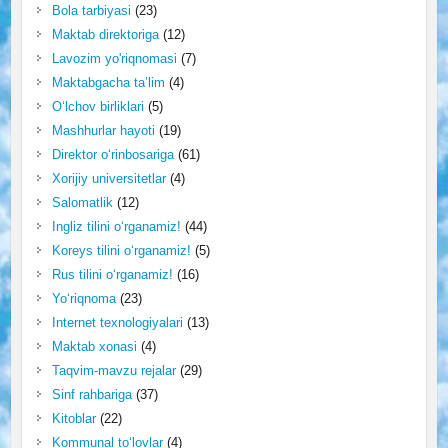
Bola tarbiyasi
(23)
Maktab direktoriga
(12)
Lavozim yo'riqnomasi
(7)
Maktabgacha ta’lim
(4)
O‘lchov birliklari
(5)
Mashhurlar hayoti
(19)
Direktor o‘rinbosariga
(61)
Xorijiy universitetlar
(4)
Salomatlik
(12)
Ingliz tilini o‘rganamiz!
(44)
Koreys tilini o‘rganamiz!
(5)
Rus tilini o‘rganamiz!
(16)
Yo‘riqnoma
(23)
Internet texnologiyalari
(13)
Maktab xonasi
(4)
Taqvim-mavzu rejalar
(29)
Sinf rahbariga
(37)
Kitoblar
(22)
Kommunal to‘lovlar
(4)