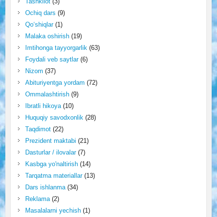
Tashkilot
(3)
Ochiq dars
(9)
Qo‘shiqlar
(1)
Malaka oshirish
(19)
Imtihonga tayyorgarlik
(63)
Foydali veb saytlar
(6)
Nizom
(37)
Abituriyentga yordam
(72)
Ommalashtirish
(9)
Ibratli hikoya
(10)
Huquqiy savodxonlik
(28)
Taqdimot
(22)
Prezident maktabi
(21)
Dasturlar / ilovalar
(7)
Kasbga yo'naltirish
(14)
Tarqatma materiallar
(13)
Dars ishlanma
(34)
Reklama
(2)
Masalalarni yechish
(1)