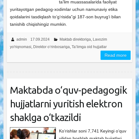
ta’lim muassasalarida faoliyat
yuritayotgan pedagog-xodimlar uchun namunaviy etika
qoidalarini tasdiqlash to‘g‘risida”gi 187-son buyrug‘i bilan
tanishib chiqishingiz mumkin.
admin
17.09.2024
Maktab direktoriga
,
Lavozim
yo'riqnomasi
,
Direktor o‘rinbosariga
,
Ta’limga oid hujjatlar
Read more
Maktabda o‘quv-pedagogik
hujjatlarni yuritish elektron
shaklga o‘tkazildi
Ko‘rishlar soni 7,741 Keyingi o‘quv
yilidan boshlab maktab hujjatlari