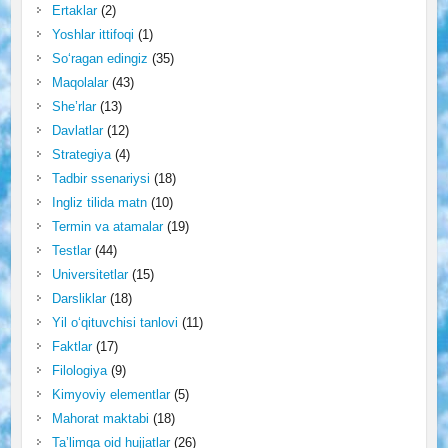
Ertaklar
(2)
Yoshlar ittifoqi
(1)
So‘ragan edingiz
(35)
Maqolalar
(43)
She’rlar
(13)
Davlatlar
(12)
Strategiya
(4)
Tadbir ssenariysi
(18)
Ingliz tilida matn
(10)
Termin va atamalar
(19)
Testlar
(44)
Universitetlar
(15)
Darsliklar
(18)
Yil o‘qituvchisi tanlovi
(11)
Faktlar
(17)
Filologiya
(9)
Kimyoviy elementlar
(5)
Mahorat maktabi
(18)
Ta’limga oid hujjatlar
(26)