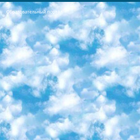
Образовательный портал
РЕСПУБЛИКА УЗБЕКИСТАН МИНИСТРЕРСТВО ДОШКОЛЬНОГО И ШКОЛЬНОГО ОБРАЗОВАНИЯ КОМАНДА в общеобразовательных учреждениях в 2023-2024 учебном году организация и проведение итоговой государственной аттестации обучающихся о Министра дошкольного и школьного образования Республики Узбекистан от 4 марта 2008 года (постановлением Минюста от 20 марта 2008 года № 1778 государственной регистрации) «Итоговое состояние учащихся общего среднего образования на основании положения об утверждении положения об аттестации общего среднего образования выпускной экзамен студентов в образовательных учреждениях в 2023-2024 учебном году В целях организации и прохождения аттестации приказываю: 1. Следующее: перечень предметов, по которым будет проводиться итоговая государственная аттестация и экзамен формы перевода согласно приложению 1; сертификаты международного образца, оценивающие уровень владения иностранными языками перечень согласно приложению 2; 2. Педагогический при специализированных образовательных учреждениях. научно-практический центр квалификации и международной оценки (Д.Давидова) 2024 г. До 25 марта: задания по предметам, по которым будет проводиться итоговая аттестация разработка и утверждение технических условий; итоговая аттестация на основании разработанного предметного задания разработка вопросов по предметам (устно и письменно), экзамен передача; общеобразовательные средние школы и специальные учебные заведения учащиеся выпускных классов школ и интернатов в агентской системе подготовка базы данных экзаменационных материалов и критериев оценки; перевод базы экзаменационных материалов на все языки обучения подать в Республиканский образовательный центр для изготовления; варианты экзаменов на основе разработанных контрольных материалов пусть будут поставлены задачи формирования. 3. Республиканский образовательный центр (Ш.Худайкулов) до 5 апреля 2024 года. до: база данных предоставленных экзаменационных материалов на все языки обучения перевод и экспертиза; для слепых, слабовидящих, глухих, слабослышащих и умственно отсталых детей учащиеся выпускных классов специализированных школ и школ-интернатов база данных экзаменационных материалов на всех преподаваемых языках подготовка критериев оценки; специализированные школы для умственно отсталых детей и технологии для учащихся выпускных классов школ-интернатов разработка соответствующих рекомендаций и критериев проведения ЕГЭ по естествознанию давать задания. 4. Педагогический при специализированных образовательных учреждениях. Научно-практический центр навыков и международной оценки (Д.Давидова), Республика образовательный центр (Худайкулов Ш.) итоговый государственный аттестационный экзамен ориентирован на творческое и логическое мышление при подготовке базы материалов учитывать введение заданий. 5. Следует отметить, что: сертификат государственного образца о знании общеобразовательного предмета и как минимум национальный уровень B1 по предметам на иностранных языках, указанным в Приложении 2. или международно признанный сертификат эквивалентного уровня студенты, изучающие определенный предмет, освобождаются от экзамена; по соответствующим предметам запланирована итоговая государственная аттестация за день до дня, путем жеребьевки Рабочей группой (в письменной форме по предметам, проводимым в форме) из числа сформированных вариантов выбрано 2 варианта; 2 выбранных варианта экзамена анонсированы на официальном сайте министерства и все выпускники по всей стране на основе этих вариантов проводит итоговую государственную аттестацию. 6. Государственное образование учащихся средних общеобразовательных учреждений. знания в соответствии с квалификационными требованиями, которые необходимо приобрести на основании стандартов итоговый (выпускной) контроль для 9 и 11 классов в целях тестирования Экзамены (далее – экзамены) состоят из предметов, перечисленных в приложении 1. будет сделано. 7. Экзамены пройдут с 26 мая по 15 июня 2024 г. (кроме науки физического воспитания). 8. Физическая для учащихся 9 классов общесредних образовательных учреждений. Экзамены по предмету «Образование, квалификация медицина» 1-6 мая 2024 года. сотрудники перевести под присмотр (с отклонениями в физическом или умственном развитии) специализированная школа для детей, школы-интернаты и со сколиозом школы-интернаты санаторного типа для больных детей исключены). 9. Он был слепым, слабовидящим и имел нарушения опорно-двигательного аппарата. экзамены в специализированных школах и интернатах для детей должны проводиться исходя из требований, предъявляемых к общеобразовательным учреждениям (физкультура кроме науки). 10. Специализированная школа для глухих и слабослышащих детей. и экзамены в интернатах и быть реализован в виде письменного теста по математике. 11. Специальность для умственно отсталых детей. Для 9 класса Родной язык и литературное письмо Государственный язык (язык обучения – узбекский). для неклассов) написано Математическое письмо Письменная/устная история Узбекистана Физическое воспитание практично Итоговый контроль Для 11 класса Написание родного языка и литературы (эссе) Математическое письмо Узбекский язык (обучение на узбекском языке) не посещающее общее среднее образование для учреждений)/Образовательное учреждение выбор письменный и устный Иностранный язык письменный/устный Письменная/устная история Узбекистана *По выбору студента:  Химия  Физика  Основы государственного права  География 10 бесплатных образовательных ресурсов - Мы составили подборку онлайн-проектов с интерактивными упражнениями, видеолекциями и статьями. Они помогут вам обрести новые и освежить старые знания бесплатно. 1. «ИНТУИТ» Старейшая образовательная площадка Рунета. Здесь вы найдёте сотни текстовых и видеокурсов на десятки различных тем — от программирования до психологии. Многие курсы подготовлены российскими университетами и крупными международными компаниями вроде Intel и Microsoft. Самостоятельное обучение бесплатное, но желающие могут оплатить услуги персональных наставников. 2. «Смартия» знакомит с актуальными профессиями и подсказывает, как им обучаться. Выбрав заинтересовавшую вас специальность — SMM-специалист, фотограф, веб-дизайнер или другую, — увидите список необходимых для неё умений. Чтобы вы могли освоить их самостоятельно, для каждого умения площадка отображает подборку ссылок на учебные материалы. Хотя «Смартия» ориентируется на русскоязычную аудиторию, часть контента всё же доступна только на английском. 3. «Лекторий Физтеха» Проект Московского физико-технического института (Физтеха). С его помощью вы можете смотреть онлайн серии лекций, записанные на видео в этом вузе. В числе доступных предметов — физика, биология, химия, информационные технологии и другие. К некоторым лекциям администрация ресурса прилагает готовые конспекты, которые можно скачивать в PDF-формате. 4. ITMOcourses Онлайн-площадка Санкт-Петербургского национального исследовательского университета информационных технологий, механики и оптики (ИТМО). Ресурс предоставляет свободный доступ к курсам, разработанным в этом вузе. Каталог материалов разбит на четыре категории: «Оптические системы и технологии», «Приборостроение и робототехника», «Информационные технологии» и «Биотехнологии». Курсы состоят из видеолекций, интерактивных демонстраций и заданий. 5. «КиберЛенинка» Электронная научная библиотека открытого доступа. Каталог площадки регулярно обрастает текстами статей из различных научных изданий. Сгруппированные по журналам и рубрикам публикации можно читать онлайн или скачивать целиком в PDF-формате. Проект нацелен на популяризацию науки за счёт открытого доступа к качественной информации. 6. «ПостНаука» На этом ресурсе публикуют подборки видеолекций, составленные экспертами из разных отраслей и объединённые общими темами. Среди них, к примеру, есть серии «Биоинформатика и геномика», «Культура средневековой Скандинавии» и Cinema Studies о теории кино. Каждая подборка лекций — логически связанная история, рассказанная экспертом от первого лица. Кроме того, на сайте появляются научно-образовательные статьи и тесты на разные темы. 7. «Newочём» Команда проекта «Newочём» отбирает самые интересные тексты из англоязычных СМИ и переводит те из них, за которые голосуют участники сообщества «ВКонтакте». По большей части это научно-популярные статьи. Редакторы придумывают лишь заголовки, в остальном содержание переводов соответствует оригиналам. Полные тексты можно читать прямо в социальной сети. 8. InternetUrok Онлайн-база материалов по основным дисциплинам школьной программы. Информация на сайте структурирована по классам, предметам и темам (урокам). Каждый урок состоит из видеолекций и конспектов. Есть также интерактивные тренажёры и тесты для закрепления пройденного материала. Даже если вы давно окончили школу, возможность повторить программу старших классов всегда может пригодиться. 9. Edutainme Ещё один ресурс об образовании. В отличие от Newtonew, как мне кажется, Edutainme больше ориентируется на представителей индустрии: педагогов, предпринимателей, разработчиков образовательных проектов. Но и любой, кто просто стремится к саморазвитию, найдёт на сайте много полезного и интересного для себя. Например, информацию о новых курсах и образовательных сервисах. 10. Newtonew Онлайн-медиа об образовании и обучении в широком смысле. Авторы Newtonew пишут об инструментах, заведениях, тактиках и стратегиях, которые помогают учить других и получать новые знания самостоятельно. На этой площадке вы найдёте новости, обзоры, аналитические мат