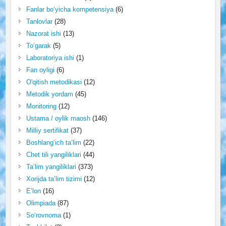
Fanlar bo‘yicha kompetensiya
(6)
Tanlovlar
(28)
Nazorat ishi
(13)
To‘garak
(5)
Laboratoriya ishi
(1)
Fan oyligi
(6)
O'qitish metodikasi
(12)
Metodik yordam
(45)
Monitoring
(12)
Ustama / oylik maosh
(146)
Milliy sertifikat
(37)
Boshlang‘ich ta’lim
(22)
Chet tili yangiliklari
(44)
Ta’lim yangiliklari
(373)
Xorijda ta’lim tizimi
(12)
E’lon
(16)
Olimpiada
(87)
So‘rovnoma
(1)