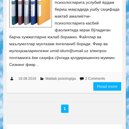
психологларига услубий ёрдам
бериш мақсадида ушбу саҳифада
мактаб амалиётчи-
психологларига касбий
фаолиятида керак бўладиган
барча хужжатларни юклаб борамиз. Файллар ва
маълумотлар мунтазам янгиланиб боради. Фикр ва
мулоҳазаларингизни umid-idum@umail.uz электрон
почтамизга ёки саҳифа сўнгида қолдиришингиз мумкин.
Сизнинг фикр…
16.08.2016
Maktab psixologiga
2 Comments
Read more
1