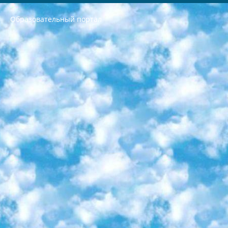
Образовательный портал
РЕСПУБЛИКА УЗБЕКИСТАН МИНИСТРЕРСТВО ДОШКОЛЬНОГО И ШКОЛЬНОГО ОБРАЗОВАНИЯ КОМАНДА в общеобразовательных учреждениях в 2023-2024 учебном году организация и проведение итоговой государственной аттестации обучающихся о Министра дошкольного и школьного образования Республики Узбекистан от 4 марта 2008 года (постановлением Минюста от 20 марта 2008 года № 1778 государственной регистрации) «Итоговое состояние учащихся общего среднего образования на основании положения об утверждении положения об аттестации общего среднего образования выпускной экзамен студентов в образовательных учреждениях в 2023-2024 учебном году В целях организации и прохождения аттестации приказываю: 1. Следующее: перечень предметов, по которым будет проводиться итоговая государственная аттестация и экзамен формы перевода согласно приложению 1; сертификаты международного образца, оценивающие уровень владения иностранными языками перечень согласно приложению 2; 2. Педагогический при специализированных образовательных учреждениях. научно-практический центр квалификации и международной оценки (Д.Давидова) 2024 г. До 25 марта: задания по предметам, по которым будет проводиться итоговая аттестация разработка и утверждение технических условий; итоговая аттестация на основании разработанного предметного задания разработка вопросов по предметам (устно и письменно), экзамен передача; общеобразовательные средние школы и специальные учебные заведения учащиеся выпускных классов школ и интернатов в агентской системе подготовка базы данных экзаменационных материалов и критериев оценки; перевод базы экзаменационных материалов на все языки обучения подать в Республиканский образовательный центр для изготовления; варианты экзаменов на основе разработанных контрольных материалов пусть будут поставлены задачи формирования. 3. Республиканский образовательный центр (Ш.Худайкулов) до 5 апреля 2024 года. до: база данных предоставленных экзаменационных материалов на все языки обучения перевод и экспертиза; для слепых, слабовидящих, глухих, слабослышащих и умственно отсталых детей учащиеся выпускных классов специализированных школ и школ-интернатов база данных экзаменационных материалов на всех преподаваемых языках подготовка критериев оценки; специализированные школы для умственно отсталых детей и технологии для учащихся выпускных классов школ-интернатов разработка соответствующих рекомендаций и критериев проведения ЕГЭ по естествознанию давать задания. 4. Педагогический при специализированных образовательных учреждениях. Научно-практический центр навыков и международной оценки (Д.Давидова), Республика образовательный центр (Худайкулов Ш.) итоговый государственный аттестационный экзамен ориентирован на творческое и логическое мышление при подготовке базы материалов учитывать введение заданий. 5. Следует отметить, что: сертификат государственного образца о знании общеобразовательного предмета и как минимум национальный уровень B1 по предметам на иностранных языках, указанным в Приложении 2. или международно признанный сертификат эквивалентного уровня студенты, изучающие определенный предмет, освобождаются от экзамена; по соответствующим предметам запланирована итоговая государственная аттестация за день до дня, путем жеребьевки Рабочей группой (в письменной форме по предметам, проводимым в форме) из числа сформированных вариантов выбрано 2 варианта; 2 выбранных варианта экзамена анонсированы на официальном сайте министерства и все выпускники по всей стране на основе этих вариантов проводит итоговую государственную аттестацию. 6. Государственное образование учащихся средних общеобразовательных учреждений. знания в соответствии с квалификационными требованиями, которые необходимо приобрести на основании стандартов итоговый (выпускной) контроль для 9 и 11 классов в целях тестирования Экзамены (далее – экзамены) состоят из предметов, перечисленных в приложении 1. будет сделано. 7. Экзамены пройдут с 26 мая по 15 июня 2024 г. (кроме науки физического воспитания). 8. Физическая для учащихся 9 классов общесредних образовательных учреждений. Экзамены по предмету «Образование, квалификация медицина» 1-6 мая 2024 года. сотрудники перевести под присмотр (с отклонениями в физическом или умственном развитии) специализированная школа для детей, школы-интернаты и со сколиозом школы-интернаты санаторного типа для больных детей исключены). 9. Он был слепым, слабовидящим и имел нарушения опорно-двигательного аппарата. экзамены в специализированных школах и интернатах для детей должны проводиться исходя из требований, предъявляемых к общеобразовательным учреждениям (физкультура кроме науки). 10. Специализированная школа для глухих и слабослышащих детей. и экзамены в интернатах и быть реализован в виде письменного теста по математике. 11. Специальность для умственно отсталых детей. Для 9 класса Родной язык и литературное письмо Государственный язык (язык обучения – узбекский). для неклассов) написано Математическое письмо Письменная/устная история Узбекистана Физическое воспитание практично Итоговый контроль Для 11 класса Написание родного языка и литературы (эссе) Математическое письмо Узбекский язык (обучение на узбекском языке) не посещающее общее среднее образование для учреждений)/Образовательное учреждение выбор письменный и устный Иностранный язык письменный/устный Письменная/устная история Узбекистана *По выбору студента:  Химия  Физика  Основы государственного права  География 10 бесплатных образовательных ресурсов - Мы составили подборку онлайн-проектов с интерактивными упражнениями, видеолекциями и статьями. Они помогут вам обрести новые и освежить старые знания бесплатно. 1. «ИНТУИТ» Старейшая образовательная площадка Рунета. Здесь вы найдёте сотни текстовых и видеокурсов на десятки различных тем — от программирования до психологии. Многие курсы подготовлены российскими университетами и крупными международными компаниями вроде Intel и Microsoft. Самостоятельное обучение бесплатное, но желающие могут оплатить услуги персональных наставников. 2. «Смартия» знакомит с актуальными профессиями и подсказывает, как им обучаться. Выбрав заинтересовавшую вас специальность — SMM-специалист, фотограф, веб-дизайнер или другую, — увидите список необходимых для неё умений. Чтобы вы могли освоить их самостоятельно, для каждого умения площадка отображает подборку ссылок на учебные материалы. Хотя «Смартия» ориентируется на русскоязычную аудиторию, часть контента всё же доступна только на английском. 3. «Лекторий Физтеха» Проект Московского физико-технического института (Физтеха). С его помощью вы можете смотреть онлайн серии лекций, записанные на видео в этом вузе. В числе доступных предметов — физика, биология, химия, информационные технологии и другие. К некоторым лекциям администрация ресурса прилагает готовые конспекты, которые можно скачивать в PDF-формате. 4. ITMOcourses Онлайн-площадка Санкт-Петербургского национального исследовательского университета информационных технологий, механики и оптики (ИТМО). Ресурс предоставляет свободный доступ к курсам, разработанным в этом вузе. Каталог материалов разбит на четыре категории: «Оптические системы и технологии», «Приборостроение и робототехника», «Информационные технологии» и «Биотехнологии». Курсы состоят из видеолекций, интерактивных демонстраций и заданий. 5. «КиберЛенинка» Электронная научная библиотека открытого доступа. Каталог площадки регулярно обрастает текстами статей из различных научных изданий. Сгруппированные по журналам и рубрикам публикации можно читать онлайн или скачивать целиком в PDF-формате. Проект нацелен на популяризацию науки за счёт открытого доступа к качественной информации. 6. «ПостНаука» На этом ресурсе публикуют подборки видеолекций, составленные экспертами из разных отраслей и объединённые общими темами. Среди них, к примеру, есть серии «Биоинформатика и геномика», «Культура средневековой Скандинавии» и Cinema Studies о теории кино. Каждая подборка лекций — логически связанная история, рассказанная экспертом от первого лица. Кроме того, на сайте появляются научно-образовательные статьи и тесты на разные темы. 7. «Newочём» Команда проекта «Newочём» отбирает самые интересные тексты из англоязычных СМИ и переводит те из них, за которые голосуют участники сообщества «ВКонтакте». По большей части это научно-популярные статьи. Редакторы придумывают лишь заголовки, в остальном содержание переводов соответствует оригиналам. Полные тексты можно читать прямо в социальной сети. 8. InternetUrok Онлайн-база материалов по основным дисциплинам школьной программы. Информация на сайте структурирована по классам, предметам и темам (урокам). Каждый урок состоит из видеолекций и конспектов. Есть также интерактивные тренажёры и тесты для закрепления пройденного материала. Даже если вы давно окончили школу, возможность повторить программу старших классов всегда может пригодиться. 9. Edutainme Ещё один ресурс об образовании. В отличие от Newtonew, как мне кажется, Edutainme больше ориентируется на представителей индустрии: педагогов, предпринимателей, разработчиков образовательных проектов. Но и любой, кто просто стремится к саморазвитию, найдёт на сайте много полезного и интересного для себя. Например, информацию о новых курсах и образовательных сервисах. 10. Newtonew Онлайн-медиа об образовании и обучении в широком смысле. Авторы Newtonew пишут об инструментах, заведениях, тактиках и стратегиях, которые помогают учить других и получать новые знания самостоятельно. На этой площадке вы найдёте новости, обзоры, аналитические мат