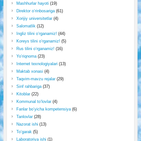
Mashhurlar hayoti
(19)
Direktor o‘rinbosariga
(61)
Xorijiy universitetlar
(4)
Salomatlik
(12)
Ingliz tilini o‘rganamiz!
(44)
Koreys tilini o‘rganamiz!
(5)
Rus tilini o‘rganamiz!
(16)
Yo‘riqnoma
(23)
Internet texnologiyalari
(13)
Maktab xonasi
(4)
Taqvim-mavzu rejalar
(29)
Sinf rahbariga
(37)
Kitoblar
(22)
Kommunal to‘lovlar
(4)
Fanlar bo‘yicha kompetensiya
(6)
Tanlovlar
(28)
Nazorat ishi
(13)
To‘garak
(5)
Laboratoriya ishi
(1)