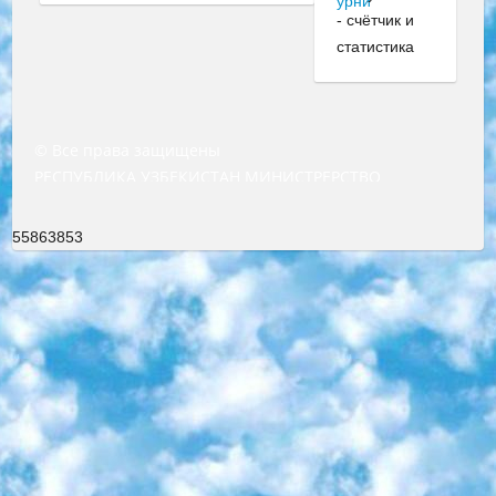
© Все права защищены
РЕСПУБЛИКА УЗБЕКИСТАН МИНИСТРЕРСТВО ДОШКОЛЬНОГО И ШКОЛЬНОГО ОБРАЗОВАНИЯ КОМАНДА в общеобразовательных учреждениях в 2023-2024 учебном году организация и проведение итоговой государственной аттестации обучающихся о Министра дошкольного и школьного образования Республики Узбекистан от 4 марта 2008 года (постановлением Минюста от 20 марта 2008 года № 1778 государственной регистрации) «Итоговое состояние учащихся общего среднего образования на основании положения об утверждении положения об аттестации общего среднего образования выпускной экзамен студентов в образовательных учреждениях в 2023-2024 учебном году В целях организации и прохождения аттестации приказываю: 1. Следующее: перечень предметов, по которым будет проводиться итоговая государственная аттестация и экзамен формы перевода согласно приложению 1; сертификаты международного образца, оценивающие уровень владения иностранными языками перечень согласно приложению 2; 2. Педагогический при специализированных образовательных учреждениях. научно-практический центр квалификации и международной оценки (Д.Давидова) 2024 г. До 25 марта: задания по предметам, по которым будет проводиться итоговая аттестация разработка и утверждение технических условий; итоговая аттестация на основании разработанного предметного задания разработка вопросов по предметам (устно и письменно), экзамен передача; общеобразовательные средние школы и специальные учебные заведения учащиеся выпускных классов школ и интернатов в агентской системе подготовка базы данных экзаменационных материалов и критериев оценки; перевод базы экзаменационных материалов на все языки обучения подать в Республиканский образовательный центр для изготовления; варианты экзаменов на основе разработанных контрольных материалов пусть будут поставлены задачи формирования. 3. Республиканский образовательный центр (Ш.Худайкулов) до 5 апреля 2024 года. до: база данных предоставленных экзаменационных материалов на все языки обучения перевод и экспертиза; для слепых, слабовидящих, глухих, слабослышащих и умственно отсталых детей учащиеся выпускных классов специализированных школ и школ-интернатов база данных экзаменационных материалов на всех преподаваемых языках подготовка критериев оценки; специализированные школы для умственно отсталых детей и технологии для учащихся выпускных классов школ-интернатов разработка соответствующих рекомендаций и критериев проведения ЕГЭ по естествознанию давать задания. 4. Педагогический при специализированных образовательных учреждениях. Научно-практический центр навыков и международной оценки (Д.Давидова), Республика образовательный центр (Худайкулов Ш.) итоговый государственный аттестационный экзамен ориентирован на творческое и логическое мышление при подготовке базы материалов учитывать введение заданий. 5. Следует отметить, что: сертификат государственного образца о знании общеобразовательного предмета и как минимум национальный уровень B1 по предметам на иностранных языках, указанным в Приложении 2. или международно признанный сертификат эквивалентного уровня студенты, изучающие определенный предмет, освобождаются от экзамена; по соответствующим предметам запланирована итоговая государственная аттестация за день до дня, путем жеребьевки Рабочей группой (в письменной форме по предметам, проводимым в форме) из числа сформированных вариантов выбрано 2 варианта; 2 выбранных варианта экзамена анонсированы на официальном сайте министерства и все выпускники по всей стране на основе этих вариантов проводит итоговую государственную аттестацию. 6. Государственное образование учащихся средних общеобразовательных учреждений. знания в соответствии с квалификационными требованиями, которые необходимо приобрести на основании стандартов итоговый (выпускной) контроль для 9 и 11 классов в целях тестирования Экзамены (далее – экзамены) состоят из предметов, перечисленных в приложении 1. будет сделано. 7. Экзамены пройдут с 26 мая по 15 июня 2024 г. (кроме науки физического воспитания). 8. Физическая для учащихся 9 классов общесредних образовательных учреждений. Экзамены по предмету «Образование, квалификация медицина» 1-6 мая 2024 года. сотрудники перевести под присмотр (с отклонениями в физическом или умственном развитии) специализированная школа для детей, школы-интернаты и со сколиозом школы-интернаты санаторного типа для больных детей исключены). 9. Он был слепым, слабовидящим и имел нарушения опорно-двигательного аппарата. экзамены в специализированных школах и интернатах для детей должны проводиться исходя из требований, предъявляемых к общеобразовательным учреждениям (физкультура кроме науки). 10. Специализированная школа для глухих и слабослышащих детей. и экзамены в интернатах и быть реализован в виде письменного теста по математике. 11. Специальность для умственно отсталых детей. Для 9 класса Родной язык и литературное письмо Государственный язык (язык обучения – узбекский). для неклассов) написано Математическое письмо Письменная/устная история Узбекистана Физическое воспитание практично Итоговый контроль Для 11 класса Написание родного языка и литературы (эссе) Математическое письмо Узбекский язык (обучение на узбекском языке) не посещающее общее среднее образование для учреждений)/Образовательное учреждение выбор письменный и устный Иностранный язык письменный/устный Письменная/устная история Узбекистана *По выбору студента:  Химия  Физика  Основы государственного права  География 10 бесплатных образовательных ресурсов - Мы составили подборку онлайн-проектов с интерактивными упражнениями, видеолекциями и статьями. Они помогут вам обрести новые и освежить старые знания бесплатно. 1. «ИНТУИТ» Старейшая образовательная площадка Рунета. Здесь вы найдёте сотни текстовых и видеокурсов на десятки различных тем — от программирования до психологии. Многие курсы подготовлены российскими университетами и крупными международными компаниями вроде Intel и Microsoft. Самостоятельное обучение бесплатное, но желающие могут оплатить услуги персональных наставников. 2. «Смартия» знакомит с актуальными профессиями и подсказывает, как им обучаться. Выбрав заинтересовавшую вас специальность — SMM-специалист, фотограф, веб-дизайнер или другую, — увидите список необходимых для неё умений. Чтобы вы могли освоить их самостоятельно, для каждого умения площадка отображает подборку ссылок на учебные материалы. Хотя «Смартия» ориентируется на русскоязычную аудиторию, часть контента всё же доступна только на английском. 3. «Лекторий Физтеха» Проект Московского физико-технического института (Физтеха). С его помощью вы можете смотреть онлайн серии лекций, записанные на видео в этом вузе. В числе доступных предметов — физика, биология, химия, информационные технологии и другие. К некоторым лекциям администрация ресурса прилагает готовые конспекты, которые можно скачивать в PDF-формате. 4. ITMOcourses Онлайн-площадка Санкт-Петербургского национального исследовательского университета информационных технологий, механики и оптики (ИТМО). Ресурс предоставляет свободный доступ к курсам, разработанным в этом вузе. Каталог материалов разбит на четыре категории: «Оптические системы и технологии», «Приборостроение и робототехника», «Информационные технологии» и «Биотехнологии». Курсы состоят из видеолекций, интерактивных демонстраций и заданий. 5. «КиберЛенинка» Электронная научная библиотека открытого доступа. Каталог площадки регулярно обрастает текстами статей из различных научных изданий. Сгруппированные по журналам и рубрикам публикации можно читать онлайн или скачивать целиком в PDF-формате. Проект нацелен на популяризацию науки за счёт открытого доступа к качественной информации. 6. «ПостНаука» На этом ресурсе публикуют подборки видеолекций, составленные экспертами из разных отраслей и объединённые общими темами. Среди них, к примеру, есть серии «Биоинформатика и геномика», «Культура средневековой Скандинавии» и Cinema Studies о теории кино. Каждая подборка лекций — логически связанная история, рассказанная экспертом от первого лица. Кроме того, на сайте появляются научно-образовательные статьи и тесты на разные темы. 7. «Newочём» Команда проекта «Newочём» отбирает самые интересные тексты из англоязычных СМИ и переводит те из них, за которые голосуют участники сообщества «ВКонтакте». По большей части это научно-популярные статьи. Редакторы придумывают лишь заголовки, в остальном содержание переводов соответствует оригиналам. Полные тексты можно читать прямо в социальной сети. 8. InternetUrok Онлайн-база материалов по основным дисциплинам школьной программы. Информация на сайте структурирована по классам, предметам и темам (урокам). Каждый урок состоит из видеолекций и конспектов. Есть также интерактивные тренажёры и тесты для закрепления пройденного материала. Даже если вы давно окончили школу, возможность повторить программу старших классов всегда может пригодиться. 9. Edutainme Ещё один ресурс об образовании. В отличие от Newtonew, как мне кажется, Edutainme больше ориентируется на представителей индустрии: педагогов, предпринимателей, разработчиков образовательных проектов. Но и любой, кто просто стремится к саморазвитию, найдёт на сайте много полезного и интересного для себя. Например, информацию о новых курсах и образовательных сервисах. 10. Newtonew Онлайн-медиа об образовании и обучении в широком смысле. Авторы Newtonew пишут об инструментах, заведениях, тактиках и стратегиях, которые помогают учить других и получать новые знания самостоятельно. На этой площадке вы найдёте новости, обзоры, аналитические мате
55863853