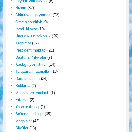
Foydali veb saytlar
(6)
Nizom
(37)
Abituriyentga yordam
(72)
Ommalashtirish
(9)
Ibratli hikoya
(10)
Huquqiy savodxonlik
(29)
Taqdimot
(22)
Prezident maktabi
(21)
Dasturlar / ilovalar
(7)
Kasbga yo'naltirish
(14)
Tarqatma materiallar
(13)
Dars ishlanma
(34)
Reklama
(2)
Masalalarni yechish
(1)
Ertaklar
(2)
Yoshlar ittifoqi
(1)
So‘ragan edingiz
(35)
Maqolalar
(43)
She’rlar
(13)