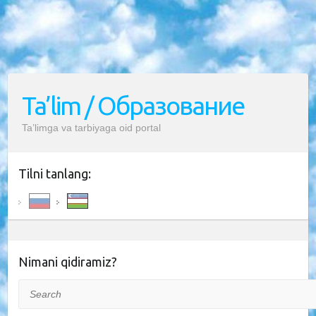
Ta’lim / Образование
Ta’limga va tarbiyaga oid portal
Tilni tanlang:
Nimani qidiramiz?
Search