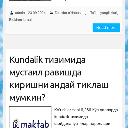
admin
23.09.2024
Direktor o‘rinbosariga
,
Ta’lim yangiliklari
,
Elektron jurnal
Read more
Kundalik тизимида
мустақил равишда
киришни қандай тиклаш
мумкин?
Ko‘rishlar soni 6,286 Кўп ҳолларда
kundalik тизимида
фойдаланувчилар пароллари