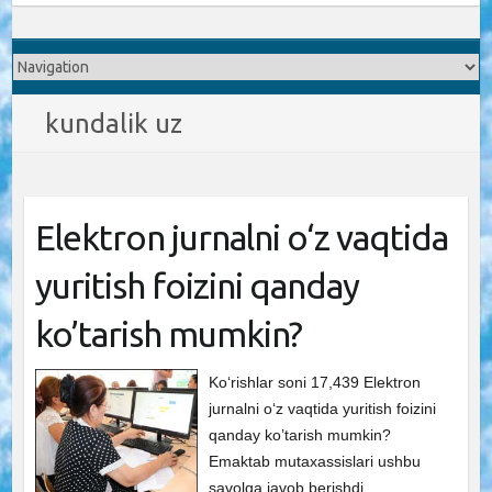
kundalik uz
Elektron jurnalni o‘z vaqtida
yuritish foizini qanday
ko’tarish mumkin?
Ko‘rishlar soni 17,439 Elektron
jurnalni o‘z vaqtida yuritish foizini
qanday ko’tarish mumkin?
Emaktab mutaxassislari ushbu
savolga javob berishdi.