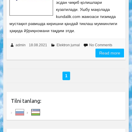
эсдан чиқиб қолишлари
кузатилади. Ушбу мақолада
kundalik.com жамоаси тизимда
мустақил равишда киришни қандай тиклаш мумкинлиги
ҳақида йўриқномани тақдим этди.
admin
18.08.2021
Elektron jurnal
No Comments
Read more
1
Tilni tanlang: