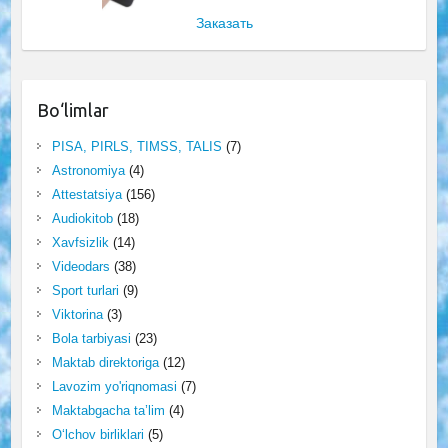
Заказать
Bo‘limlar
PISA, PIRLS, TIMSS, TALIS
(7)
Astronomiya
(4)
Attestatsiya
(156)
Audiokitob
(18)
Xavfsizlik
(14)
Videodars
(38)
Sport turlari
(9)
Viktorina
(3)
Bola tarbiyasi
(23)
Maktab direktoriga
(12)
Lavozim yo'riqnomasi
(7)
Maktabgacha ta’lim
(4)
O‘lchov birliklari
(5)