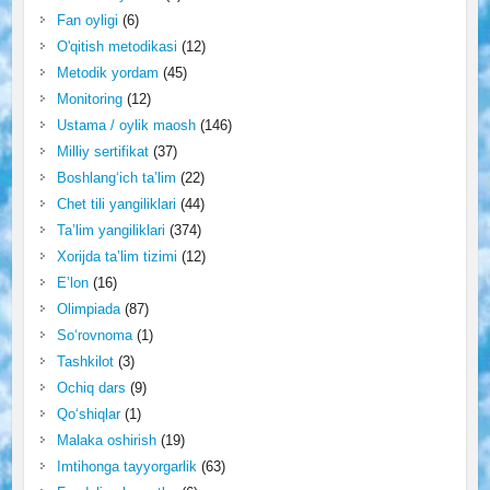
Fan oyligi
(6)
O'qitish metodikasi
(12)
Metodik yordam
(45)
Monitoring
(12)
Ustama / oylik maosh
(146)
Milliy sertifikat
(37)
Boshlang‘ich ta’lim
(22)
Chet tili yangiliklari
(44)
Ta’lim yangiliklari
(374)
Xorijda ta’lim tizimi
(12)
E’lon
(16)
Olimpiada
(87)
So‘rovnoma
(1)
Tashkilot
(3)
Ochiq dars
(9)
Qo‘shiqlar
(1)
Malaka oshirish
(19)
Imtihonga tayyorgarlik
(63)