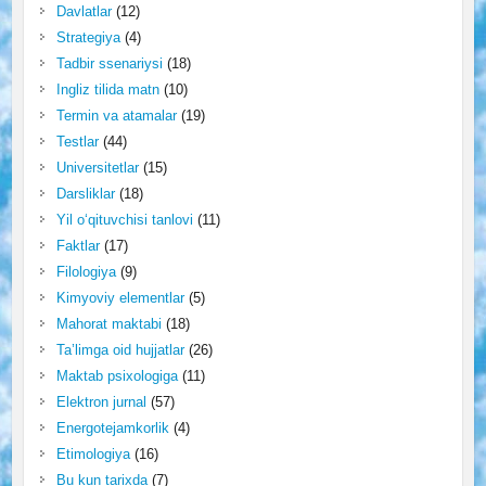
Davlatlar
(12)
Strategiya
(4)
Tadbir ssenariysi
(18)
Ingliz tilida matn
(10)
Termin va atamalar
(19)
Testlar
(44)
Universitetlar
(15)
Darsliklar
(18)
Yil o‘qituvchisi tanlovi
(11)
Faktlar
(17)
Filologiya
(9)
Kimyoviy elementlar
(5)
Mahorat maktabi
(18)
Ta’limga oid hujjatlar
(26)
Maktab psixologiga
(11)
Elektron jurnal
(57)
Energotejamkorlik
(4)
Etimologiya
(16)
Bu kun tarixda
(7)