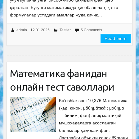
учун кўпинча унга “ҳисоб-китоб ҳақидаги фан” деб
қаралган. Бугунги математикада ҳисоблашлар, ҳатто
формулалар устидаги амаллар жуда кичик…
admin
12.01.2025
Testlar
5 Comments
Read more
Математика фанидан
онлайн тест саволлари
Ko‘rishlar soni 10,376 Матема́тика
(қад. юнон. μᾰθημᾰτικά ; μάθημα
— билим, фан) аниқ мантиқий
мушоҳадаларга асосланган
билимлар ҳақидаги фан.
Дастлабки объекти саноқ бўлгани