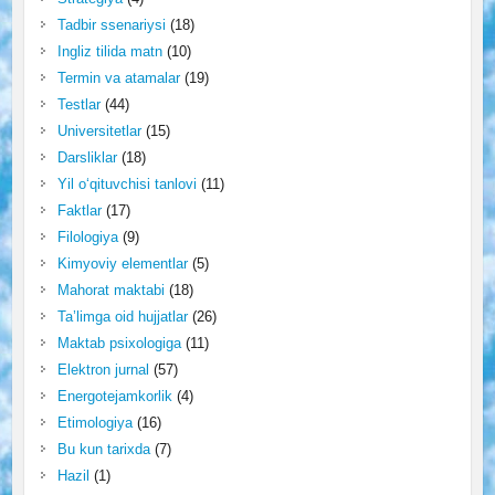
Tadbir ssenariysi
(18)
Ingliz tilida matn
(10)
Termin va atamalar
(19)
Testlar
(44)
Universitetlar
(15)
Darsliklar
(18)
Yil o‘qituvchisi tanlovi
(11)
Faktlar
(17)
Filologiya
(9)
Kimyoviy elementlar
(5)
Mahorat maktabi
(18)
Ta’limga oid hujjatlar
(26)
Maktab psixologiga
(11)
Elektron jurnal
(57)
Energotejamkorlik
(4)
Etimologiya
(16)
Bu kun tarixda
(7)
Hazil
(1)