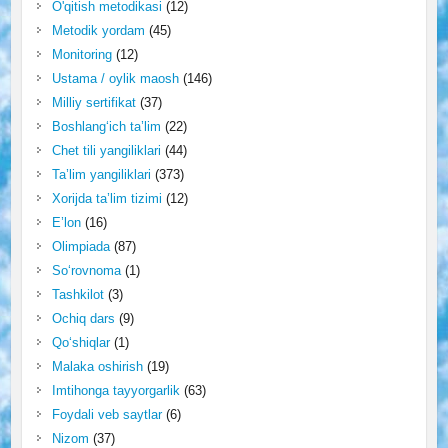
O'qitish metodikasi
(12)
Metodik yordam
(45)
Monitoring
(12)
Ustama / oylik maosh
(146)
Milliy sertifikat
(37)
Boshlang‘ich ta’lim
(22)
Chet tili yangiliklari
(44)
Ta’lim yangiliklari
(373)
Xorijda ta’lim tizimi
(12)
E’lon
(16)
Olimpiada
(87)
So‘rovnoma
(1)
Tashkilot
(3)
Ochiq dars
(9)
Qo‘shiqlar
(1)
Malaka oshirish
(19)
Imtihonga tayyorgarlik
(63)
Foydali veb saytlar
(6)
Nizom
(37)