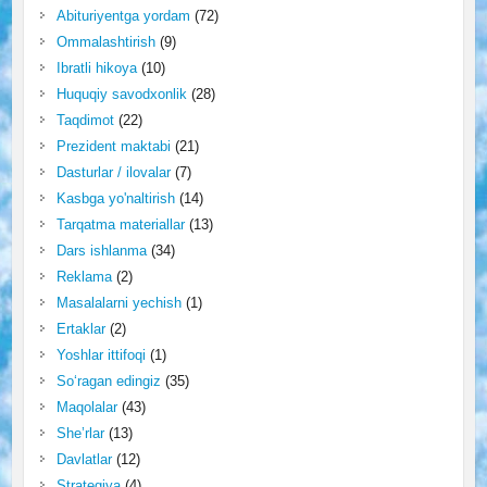
Abituriyentga yordam
(72)
Ommalashtirish
(9)
Ibratli hikoya
(10)
Huquqiy savodxonlik
(28)
Taqdimot
(22)
Prezident maktabi
(21)
Dasturlar / ilovalar
(7)
Kasbga yo'naltirish
(14)
Tarqatma materiallar
(13)
Dars ishlanma
(34)
Reklama
(2)
Masalalarni yechish
(1)
Ertaklar
(2)
Yoshlar ittifoqi
(1)
So‘ragan edingiz
(35)
Maqolalar
(43)
She’rlar
(13)
Davlatlar
(12)
Strategiya
(4)