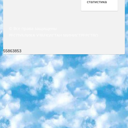
© Все права защищены
РЕСПУБЛИКА УЗБЕКИСТАН МИНИСТРЕРСТВО ДОШКОЛЬНОГО И ШКОЛЬНОГО ОБРАЗОВАНИЯ КОМАНДА в общеобразовательных учреждениях в 2023-2024 учебном году организация и проведение итоговой государственной аттестации обучающихся о Министра дошкольного и школьного образования Республики Узбекистан от 4 марта 2008 года (постановлением Минюста от 20 марта 2008 года № 1778 государственной регистрации) «Итоговое состояние учащихся общего среднего образования на основании положения об утверждении положения об аттестации общего среднего образования выпускной экзамен студентов в образовательных учреждениях в 2023-2024 учебном году В целях организации и прохождения аттестации приказываю: 1. Следующее: перечень предметов, по которым будет проводиться итоговая государственная аттестация и экзамен формы перевода согласно приложению 1; сертификаты международного образца, оценивающие уровень владения иностранными языками перечень согласно приложению 2; 2. Педагогический при специализированных образовательных учреждениях. научно-практический центр квалификации и международной оценки (Д.Давидова) 2024 г. До 25 марта: задания по предметам, по которым будет проводиться итоговая аттестация разработка и утверждение технических условий; итоговая аттестация на основании разработанного предметного задания разработка вопросов по предметам (устно и письменно), экзамен передача; общеобразовательные средние школы и специальные учебные заведения учащиеся выпускных классов школ и интернатов в агентской системе подготовка базы данных экзаменационных материалов и критериев оценки; перевод базы экзаменационных материалов на все языки обучения подать в Республиканский образовательный центр для изготовления; варианты экзаменов на основе разработанных контрольных материалов пусть будут поставлены задачи формирования. 3. Республиканский образовательный центр (Ш.Худайкулов) до 5 апреля 2024 года. до: база данных предоставленных экзаменационных материалов на все языки обучения перевод и экспертиза; для слепых, слабовидящих, глухих, слабослышащих и умственно отсталых детей учащиеся выпускных классов специализированных школ и школ-интернатов база данных экзаменационных материалов на всех преподаваемых языках подготовка критериев оценки; специализированные школы для умственно отсталых детей и технологии для учащихся выпускных классов школ-интернатов разработка соответствующих рекомендаций и критериев проведения ЕГЭ по естествознанию давать задания. 4. Педагогический при специализированных образовательных учреждениях. Научно-практический центр навыков и международной оценки (Д.Давидова), Республика образовательный центр (Худайкулов Ш.) итоговый государственный аттестационный экзамен ориентирован на творческое и логическое мышление при подготовке базы материалов учитывать введение заданий. 5. Следует отметить, что: сертификат государственного образца о знании общеобразовательного предмета и как минимум национальный уровень B1 по предметам на иностранных языках, указанным в Приложении 2. или международно признанный сертификат эквивалентного уровня студенты, изучающие определенный предмет, освобождаются от экзамена; по соответствующим предметам запланирована итоговая государственная аттестация за день до дня, путем жеребьевки Рабочей группой (в письменной форме по предметам, проводимым в форме) из числа сформированных вариантов выбрано 2 варианта; 2 выбранных варианта экзамена анонсированы на официальном сайте министерства и все выпускники по всей стране на основе этих вариантов проводит итоговую государственную аттестацию. 6. Государственное образование учащихся средних общеобразовательных учреждений. знания в соответствии с квалификационными требованиями, которые необходимо приобрести на основании стандартов итоговый (выпускной) контроль для 9 и 11 классов в целях тестирования Экзамены (далее – экзамены) состоят из предметов, перечисленных в приложении 1. будет сделано. 7. Экзамены пройдут с 26 мая по 15 июня 2024 г. (кроме науки физического воспитания). 8. Физическая для учащихся 9 классов общесредних образовательных учреждений. Экзамены по предмету «Образование, квалификация медицина» 1-6 мая 2024 года. сотрудники перевести под присмотр (с отклонениями в физическом или умственном развитии) специализированная школа для детей, школы-интернаты и со сколиозом школы-интернаты санаторного типа для больных детей исключены). 9. Он был слепым, слабовидящим и имел нарушения опорно-двигательного аппарата. экзамены в специализированных школах и интернатах для детей должны проводиться исходя из требований, предъявляемых к общеобразовательным учреждениям (физкультура кроме науки). 10. Специализированная школа для глухих и слабослышащих детей. и экзамены в интернатах и быть реализован в виде письменного теста по математике. 11. Специальность для умственно отсталых детей. Для 9 класса Родной язык и литературное письмо Государственный язык (язык обучения – узбекский). для неклассов) написано Математическое письмо Письменная/устная история Узбекистана Физическое воспитание практично Итоговый контроль Для 11 класса Написание родного языка и литературы (эссе) Математическое письмо Узбекский язык (обучение на узбекском языке) не посещающее общее среднее образование для учреждений)/Образовательное учреждение выбор письменный и устный Иностранный язык письменный/устный Письменная/устная история Узбекистана *По выбору студента:  Химия  Физика  Основы государственного права  География 10 бесплатных образовательных ресурсов - Мы составили подборку онлайн-проектов с интерактивными упражнениями, видеолекциями и статьями. Они помогут вам обрести новые и освежить старые знания бесплатно. 1. «ИНТУИТ» Старейшая образовательная площадка Рунета. Здесь вы найдёте сотни текстовых и видеокурсов на десятки различных тем — от программирования до психологии. Многие курсы подготовлены российскими университетами и крупными международными компаниями вроде Intel и Microsoft. Самостоятельное обучение бесплатное, но желающие могут оплатить услуги персональных наставников. 2. «Смартия» знакомит с актуальными профессиями и подсказывает, как им обучаться. Выбрав заинтересовавшую вас специальность — SMM-специалист, фотограф, веб-дизайнер или другую, — увидите список необходимых для неё умений. Чтобы вы могли освоить их самостоятельно, для каждого умения площадка отображает подборку ссылок на учебные материалы. Хотя «Смартия» ориентируется на русскоязычную аудиторию, часть контента всё же доступна только на английском. 3. «Лекторий Физтеха» Проект Московского физико-технического института (Физтеха). С его помощью вы можете смотреть онлайн серии лекций, записанные на видео в этом вузе. В числе доступных предметов — физика, биология, химия, информационные технологии и другие. К некоторым лекциям администрация ресурса прилагает готовые конспекты, которые можно скачивать в PDF-формате. 4. ITMOcourses Онлайн-площадка Санкт-Петербургского национального исследовательского университета информационных технологий, механики и оптики (ИТМО). Ресурс предоставляет свободный доступ к курсам, разработанным в этом вузе. Каталог материалов разбит на четыре категории: «Оптические системы и технологии», «Приборостроение и робототехника», «Информационные технологии» и «Биотехнологии». Курсы состоят из видеолекций, интерактивных демонстраций и заданий. 5. «КиберЛенинка» Электронная научная библиотека открытого доступа. Каталог площадки регулярно обрастает текстами статей из различных научных изданий. Сгруппированные по журналам и рубрикам публикации можно читать онлайн или скачивать целиком в PDF-формате. Проект нацелен на популяризацию науки за счёт открытого доступа к качественной информации. 6. «ПостНаука» На этом ресурсе публикуют подборки видеолекций, составленные экспертами из разных отраслей и объединённые общими темами. Среди них, к примеру, есть серии «Биоинформатика и геномика», «Культура средневековой Скандинавии» и Cinema Studies о теории кино. Каждая подборка лекций — логически связанная история, рассказанная экспертом от первого лица. Кроме того, на сайте появляются научно-образовательные статьи и тесты на разные темы. 7. «Newочём» Команда проекта «Newочём» отбирает самые интересные тексты из англоязычных СМИ и переводит те из них, за которые голосуют участники сообщества «ВКонтакте». По большей части это научно-популярные статьи. Редакторы придумывают лишь заголовки, в остальном содержание переводов соответствует оригиналам. Полные тексты можно читать прямо в социальной сети. 8. InternetUrok Онлайн-база материалов по основным дисциплинам школьной программы. Информация на сайте структурирована по классам, предметам и темам (урокам). Каждый урок состоит из видеолекций и конспектов. Есть также интерактивные тренажёры и тесты для закрепления пройденного материала. Даже если вы давно окончили школу, возможность повторить программу старших классов всегда может пригодиться. 9. Edutainme Ещё один ресурс об образовании. В отличие от Newtonew, как мне кажется, Edutainme больше ориентируется на представителей индустрии: педагогов, предпринимателей, разработчиков образовательных проектов. Но и любой, кто просто стремится к саморазвитию, найдёт на сайте много полезного и интересного для себя. Например, информацию о новых курсах и образовательных сервисах. 10. Newtonew Онлайн-медиа об образовании и обучении в широком смысле. Авторы Newtonew пишут об инструментах, заведениях, тактиках и стратегиях, которые помогают учить других и получать новые знания самостоятельно. На этой площадке вы найдёте новости, обзоры, аналитические мате
55863853