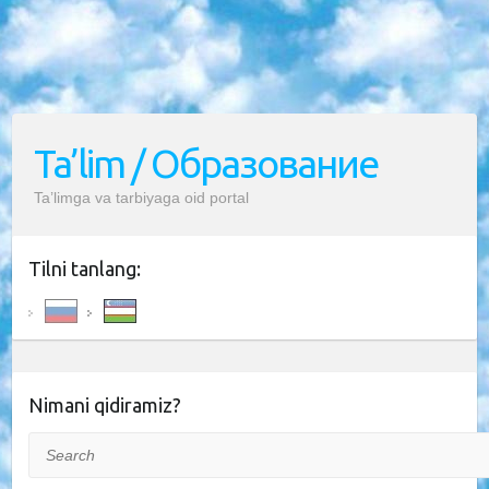
Ta’lim / Образование
Ta’limga va tarbiyaga oid portal
Tilni tanlang:
Nimani qidiramiz?
Search