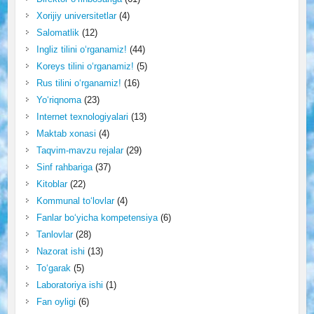
Xorijiy universitetlar
(4)
Salomatlik
(12)
Ingliz tilini o‘rganamiz!
(44)
Koreys tilini o‘rganamiz!
(5)
Rus tilini o‘rganamiz!
(16)
Yo‘riqnoma
(23)
Internet texnologiyalari
(13)
Maktab xonasi
(4)
Taqvim-mavzu rejalar
(29)
Sinf rahbariga
(37)
Kitoblar
(22)
Kommunal to‘lovlar
(4)
Fanlar bo‘yicha kompetensiya
(6)
Tanlovlar
(28)
Nazorat ishi
(13)
To‘garak
(5)
Laboratoriya ishi
(1)
Fan oyligi
(6)