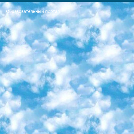
Образовательный портал
РЕСПУБЛИКА УЗБЕКИСТАН МИНИСТРЕРСТВО ДОШКОЛЬНОГО И ШКОЛЬНОГО ОБРАЗОВАНИЯ КОМАНДА в общеобразовательных учреждениях в 2023-2024 учебном году организация и проведение итоговой государственной аттестации обучающихся о Министра дошкольного и школьного образования Республики Узбекистан от 4 марта 2008 года (постановлением Минюста от 20 марта 2008 года № 1778 государственной регистрации) «Итоговое состояние учащихся общего среднего образования на основании положения об утверждении положения об аттестации общего среднего образования выпускной экзамен студентов в образовательных учреждениях в 2023-2024 учебном году В целях организации и прохождения аттестации приказываю: 1. Следующее: перечень предметов, по которым будет проводиться итоговая государственная аттестация и экзамен формы перевода согласно приложению 1; сертификаты международного образца, оценивающие уровень владения иностранными языками перечень согласно приложению 2; 2. Педагогический при специализированных образовательных учреждениях. научно-практический центр квалификации и международной оценки (Д.Давидова) 2024 г. До 25 марта: задания по предметам, по которым будет проводиться итоговая аттестация разработка и утверждение технических условий; итоговая аттестация на основании разработанного предметного задания разработка вопросов по предметам (устно и письменно), экзамен передача; общеобразовательные средние школы и специальные учебные заведения учащиеся выпускных классов школ и интернатов в агентской системе подготовка базы данных экзаменационных материалов и критериев оценки; перевод базы экзаменационных материалов на все языки обучения подать в Республиканский образовательный центр для изготовления; варианты экзаменов на основе разработанных контрольных материалов пусть будут поставлены задачи формирования. 3. Республиканский образовательный центр (Ш.Худайкулов) до 5 апреля 2024 года. до: база данных предоставленных экзаменационных материалов на все языки обучения перевод и экспертиза; для слепых, слабовидящих, глухих, слабослышащих и умственно отсталых детей учащиеся выпускных классов специализированных школ и школ-интернатов база данных экзаменационных материалов на всех преподаваемых языках подготовка критериев оценки; специализированные школы для умственно отсталых детей и технологии для учащихся выпускных классов школ-интернатов разработка соответствующих рекомендаций и критериев проведения ЕГЭ по естествознанию давать задания. 4. Педагогический при специализированных образовательных учреждениях. Научно-практический центр навыков и международной оценки (Д.Давидова), Республика образовательный центр (Худайкулов Ш.) итоговый государственный аттестационный экзамен ориентирован на творческое и логическое мышление при подготовке базы материалов учитывать введение заданий. 5. Следует отметить, что: сертификат государственного образца о знании общеобразовательного предмета и как минимум национальный уровень B1 по предметам на иностранных языках, указанным в Приложении 2. или международно признанный сертификат эквивалентного уровня студенты, изучающие определенный предмет, освобождаются от экзамена; по соответствующим предметам запланирована итоговая государственная аттестация за день до дня, путем жеребьевки Рабочей группой (в письменной форме по предметам, проводимым в форме) из числа сформированных вариантов выбрано 2 варианта; 2 выбранных варианта экзамена анонсированы на официальном сайте министерства и все выпускники по всей стране на основе этих вариантов проводит итоговую государственную аттестацию. 6. Государственное образование учащихся средних общеобразовательных учреждений. знания в соответствии с квалификационными требованиями, которые необходимо приобрести на основании стандартов итоговый (выпускной) контроль для 9 и 11 классов в целях тестирования Экзамены (далее – экзамены) состоят из предметов, перечисленных в приложении 1. будет сделано. 7. Экзамены пройдут с 26 мая по 15 июня 2024 г. (кроме науки физического воспитания). 8. Физическая для учащихся 9 классов общесредних образовательных учреждений. Экзамены по предмету «Образование, квалификация медицина» 1-6 мая 2024 года. сотрудники перевести под присмотр (с отклонениями в физическом или умственном развитии) специализированная школа для детей, школы-интернаты и со сколиозом школы-интернаты санаторного типа для больных детей исключены). 9. Он был слепым, слабовидящим и имел нарушения опорно-двигательного аппарата. экзамены в специализированных школах и интернатах для детей должны проводиться исходя из требований, предъявляемых к общеобразовательным учреждениям (физкультура кроме науки). 10. Специализированная школа для глухих и слабослышащих детей. и экзамены в интернатах и быть реализован в виде письменного теста по математике. 11. Специальность для умственно отсталых детей. Для 9 класса Родной язык и литературное письмо Государственный язык (язык обучения – узбекский). для неклассов) написано Математическое письмо Письменная/устная история Узбекистана Физическое воспитание практично Итоговый контроль Для 11 класса Написание родного языка и литературы (эссе) Математическое письмо Узбекский язык (обучение на узбекском языке) не посещающее общее среднее образование для учреждений)/Образовательное учреждение выбор письменный и устный Иностранный язык письменный/устный Письменная/устная история Узбекистана *По выбору студента:  Химия  Физика  Основы государственного права  География 10 бесплатных образовательных ресурсов - Мы составили подборку онлайн-проектов с интерактивными упражнениями, видеолекциями и статьями. Они помогут вам обрести новые и освежить старые знания бесплатно. 1. «ИНТУИТ» Старейшая образовательная площадка Рунета. Здесь вы найдёте сотни текстовых и видеокурсов на десятки различных тем — от программирования до психологии. Многие курсы подготовлены российскими университетами и крупными международными компаниями вроде Intel и Microsoft. Самостоятельное обучение бесплатное, но желающие могут оплатить услуги персональных наставников. 2. «Смартия» знакомит с актуальными профессиями и подсказывает, как им обучаться. Выбрав заинтересовавшую вас специальность — SMM-специалист, фотограф, веб-дизайнер или другую, — увидите список необходимых для неё умений. Чтобы вы могли освоить их самостоятельно, для каждого умения площадка отображает подборку ссылок на учебные материалы. Хотя «Смартия» ориентируется на русскоязычную аудиторию, часть контента всё же доступна только на английском. 3. «Лекторий Физтеха» Проект Московского физико-технического института (Физтеха). С его помощью вы можете смотреть онлайн серии лекций, записанные на видео в этом вузе. В числе доступных предметов — физика, биология, химия, информационные технологии и другие. К некоторым лекциям администрация ресурса прилагает готовые конспекты, которые можно скачивать в PDF-формате. 4. ITMOcourses Онлайн-площадка Санкт-Петербургского национального исследовательского университета информационных технологий, механики и оптики (ИТМО). Ресурс предоставляет свободный доступ к курсам, разработанным в этом вузе. Каталог материалов разбит на четыре категории: «Оптические системы и технологии», «Приборостроение и робототехника», «Информационные технологии» и «Биотехнологии». Курсы состоят из видеолекций, интерактивных демонстраций и заданий. 5. «КиберЛенинка» Электронная научная библиотека открытого доступа. Каталог площадки регулярно обрастает текстами статей из различных научных изданий. Сгруппированные по журналам и рубрикам публикации можно читать онлайн или скачивать целиком в PDF-формате. Проект нацелен на популяризацию науки за счёт открытого доступа к качественной информации. 6. «ПостНаука» На этом ресурсе публикуют подборки видеолекций, составленные экспертами из разных отраслей и объединённые общими темами. Среди них, к примеру, есть серии «Биоинформатика и геномика», «Культура средневековой Скандинавии» и Cinema Studies о теории кино. Каждая подборка лекций — логически связанная история, рассказанная экспертом от первого лица. Кроме того, на сайте появляются научно-образовательные статьи и тесты на разные темы. 7. «Newочём» Команда проекта «Newочём» отбирает самые интересные тексты из англоязычных СМИ и переводит те из них, за которые голосуют участники сообщества «ВКонтакте». По большей части это научно-популярные статьи. Редакторы придумывают лишь заголовки, в остальном содержание переводов соответствует оригиналам. Полные тексты можно читать прямо в социальной сети. 8. InternetUrok Онлайн-база материалов по основным дисциплинам школьной программы. Информация на сайте структурирована по классам, предметам и темам (урокам). Каждый урок состоит из видеолекций и конспектов. Есть также интерактивные тренажёры и тесты для закрепления пройденного материала. Даже если вы давно окончили школу, возможность повторить программу старших классов всегда может пригодиться. 9. Edutainme Ещё один ресурс об образовании. В отличие от Newtonew, как мне кажется, Edutainme больше ориентируется на представителей индустрии: педагогов, предпринимателей, разработчиков образовательных проектов. Но и любой, кто просто стремится к саморазвитию, найдёт на сайте много полезного и интересного для себя. Например, информацию о новых курсах и образовательных сервисах. 10. Newtonew Онлайн-медиа об образовании и обучении в широком смысле. Авторы Newtonew пишут об инструментах, заведениях, тактиках и стратегиях, которые помогают учить других и получать новые знания самостоятельно. На этой площадке вы найдёте новости, обзоры, аналитические мат