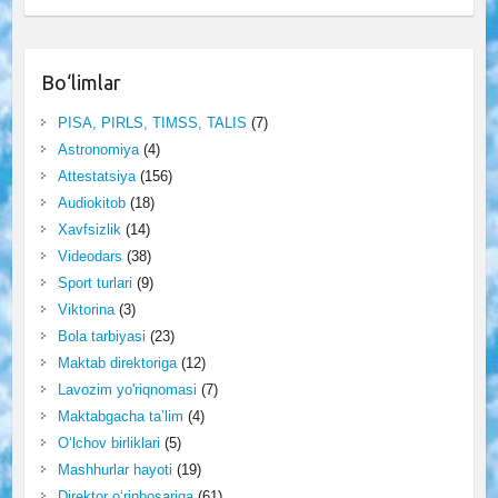
Bo‘limlar
PISA, PIRLS, TIMSS, TALIS
(7)
Astronomiya
(4)
Attestatsiya
(156)
Audiokitob
(18)
Xavfsizlik
(14)
Videodars
(38)
Sport turlari
(9)
Viktorina
(3)
Bola tarbiyasi
(23)
Maktab direktoriga
(12)
Lavozim yo'riqnomasi
(7)
Maktabgacha ta’lim
(4)
O‘lchov birliklari
(5)
Mashhurlar hayoti
(19)
Direktor o‘rinbosariga
(61)