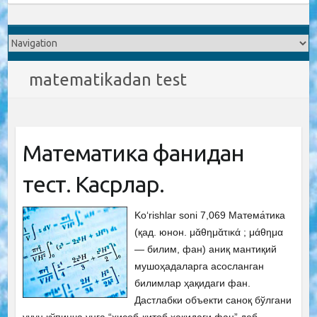
matematikadan test
Математика фанидан
тест. Касрлар.
Ko‘rishlar soni 7,069 Матема́тика
(қад. юнон. μᾰθημᾰτικά ; μάθημα
— билим, фан) аниқ мантиқий
мушоҳадаларга асосланган
билимлар ҳақидаги фан.
Дастлабки объекти саноқ бўлгани