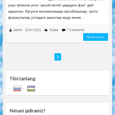
учун кўпинча унга “ҳисоб-китоб ҳақидаги фан” деб
қаралган. Бугунги математикада ҳисоблашлар, ҳатто
формулалар устидаги амаллар жуда кичик…
admin
23.07.2021
Testlar
7 Comments
Read more
1
Tilni tanlang:
Nimani qidiramiz?