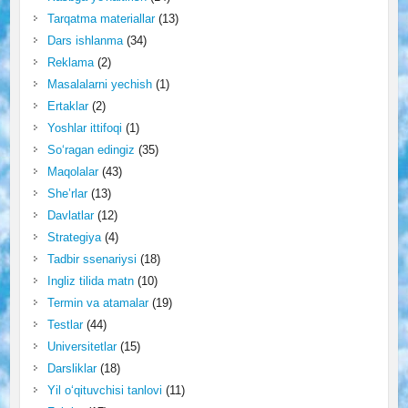
Tarqatma materiallar
(13)
Dars ishlanma
(34)
Reklama
(2)
Masalalarni yechish
(1)
Ertaklar
(2)
Yoshlar ittifoqi
(1)
So‘ragan edingiz
(35)
Maqolalar
(43)
She’rlar
(13)
Davlatlar
(12)
Strategiya
(4)
Tadbir ssenariysi
(18)
Ingliz tilida matn
(10)
Termin va atamalar
(19)
Testlar
(44)
Universitetlar
(15)
Darsliklar
(18)
Yil o‘qituvchisi tanlovi
(11)