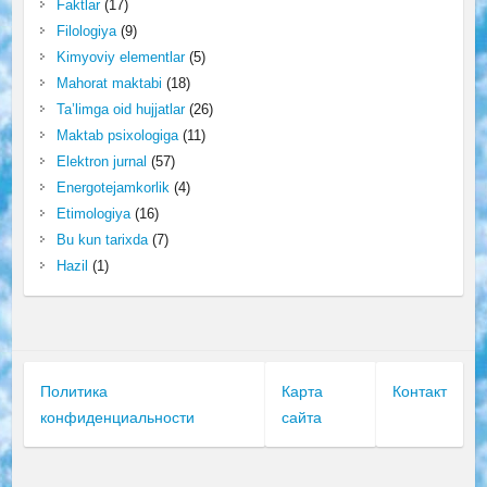
Faktlar
(17)
Filologiya
(9)
Kimyoviy elementlar
(5)
Mahorat maktabi
(18)
Ta’limga oid hujjatlar
(26)
Maktab psixologiga
(11)
Elektron jurnal
(57)
Energotejamkorlik
(4)
Etimologiya
(16)
Bu kun tarixda
(7)
Hazil
(1)
Политика
Карта
Контакт
конфиденциальности
сайта