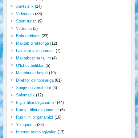
Xavfsizlik
(14)
Videodars
(38)
Sport turlari
(9)
Viktorina
(3)
Bola tarbiyasi
(23)
Maktab direktoriga
(12)
Lavozim yo'riqnomasi
(7)
Maktabgacha ta’lim
(4)
O‘lchov birliklari
(5)
Mashhurlar hayoti
(19)
Direktor o‘rinbosariga
(61)
Xorijiy universitetlar
(4)
Salomatlik
(12)
Ingliz tilini o‘rganamiz!
(44)
Koreys tilini o‘rganamiz!
(5)
Rus tilini o‘rganamiz!
(16)
Yo‘riqnoma
(23)
Internet texnologiyalari
(13)