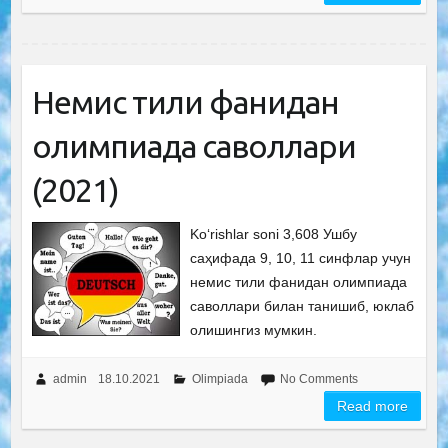
Немис тили фанидан
олимпиада саволлари
(2021)
Ko‘rishlar soni 3,608 Ушбу
саҳифада 9, 10, 11 синфлар учун
немис тили фанидан олимпиада
саволлари билан танишиб, юклаб
олишингиз мумкин.
admin
18.10.2021
Olimpiada
No Comments
Read more