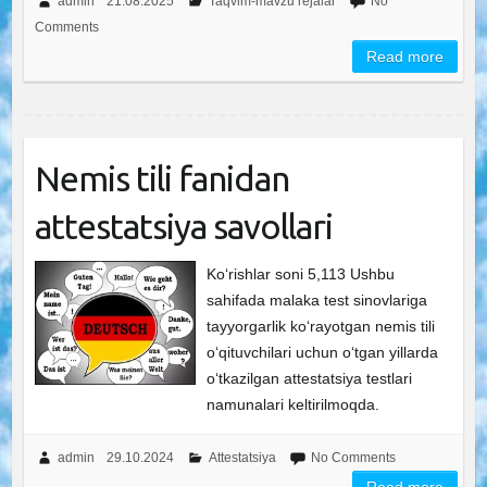
admin
21.08.2025
Taqvim-mavzu rejalar
No
Comments
Read more
Nemis tili fanidan
attestatsiya savollari
Ko‘rishlar soni 5,113 Ushbu
sahifada malaka test sinovlariga
tayyorgarlik ko‘rayotgan nemis tili
o‘qituvchilari uchun o‘tgan yillarda
o‘tkazilgan attestatsiya testlari
namunalari keltirilmoqda.
admin
29.10.2024
Attestatsiya
No Comments