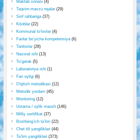
Maktab xonasi
(4)
Taqvim-mavzu rejalar
(29)
Sinf rahbariga
(37)
Kitoblar
(22)
Kommunal to‘lovlar
(4)
Fanlar bo‘yicha kompetensiya
(6)
Tanlovlar
(28)
Nazorat ishi
(13)
To‘garak
(5)
Laboratoriya ishi
(1)
Fan oyligi
(6)
O'qitish metodikasi
(12)
Metodik yordam
(45)
Monitoring
(12)
Ustama / oylik maosh
(146)
Milliy sertifikat
(37)
Boshlang‘ich ta’lim
(22)
Chet tili yangiliklari
(44)
Ta’lim yangiliklari
(373)