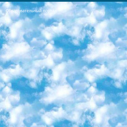
Образовательный портал
РЕСПУБЛИКА УЗБЕКИСТАН МИНИСТРЕРСТВО ДОШКОЛЬНОГО И ШКОЛЬНОГО ОБРАЗОВАНИЯ КОМАНДА в общеобразовательных учреждениях в 2023-2024 учебном году организация и проведение итоговой государственной аттестации обучающихся о Министра дошкольного и школьного образования Республики Узбекистан от 4 марта 2008 года (постановлением Минюста от 20 марта 2008 года № 1778 государственной регистрации) «Итоговое состояние учащихся общего среднего образования на основании положения об утверждении положения об аттестации общего среднего образования выпускной экзамен студентов в образовательных учреждениях в 2023-2024 учебном году В целях организации и прохождения аттестации приказываю: 1. Следующее: перечень предметов, по которым будет проводиться итоговая государственная аттестация и экзамен формы перевода согласно приложению 1; сертификаты международного образца, оценивающие уровень владения иностранными языками перечень согласно приложению 2; 2. Педагогический при специализированных образовательных учреждениях. научно-практический центр квалификации и международной оценки (Д.Давидова) 2024 г. До 25 марта: задания по предметам, по которым будет проводиться итоговая аттестация разработка и утверждение технических условий; итоговая аттестация на основании разработанного предметного задания разработка вопросов по предметам (устно и письменно), экзамен передача; общеобразовательные средние школы и специальные учебные заведения учащиеся выпускных классов школ и интернатов в агентской системе подготовка базы данных экзаменационных материалов и критериев оценки; перевод базы экзаменационных материалов на все языки обучения подать в Республиканский образовательный центр для изготовления; варианты экзаменов на основе разработанных контрольных материалов пусть будут поставлены задачи формирования. 3. Республиканский образовательный центр (Ш.Худайкулов) до 5 апреля 2024 года. до: база данных предоставленных экзаменационных материалов на все языки обучения перевод и экспертиза; для слепых, слабовидящих, глухих, слабослышащих и умственно отсталых детей учащиеся выпускных классов специализированных школ и школ-интернатов база данных экзаменационных материалов на всех преподаваемых языках подготовка критериев оценки; специализированные школы для умственно отсталых детей и технологии для учащихся выпускных классов школ-интернатов разработка соответствующих рекомендаций и критериев проведения ЕГЭ по естествознанию давать задания. 4. Педагогический при специализированных образовательных учреждениях. Научно-практический центр навыков и международной оценки (Д.Давидова), Республика образовательный центр (Худайкулов Ш.) итоговый государственный аттестационный экзамен ориентирован на творческое и логическое мышление при подготовке базы материалов учитывать введение заданий. 5. Следует отметить, что: сертификат государственного образца о знании общеобразовательного предмета и как минимум национальный уровень B1 по предметам на иностранных языках, указанным в Приложении 2. или международно признанный сертификат эквивалентного уровня студенты, изучающие определенный предмет, освобождаются от экзамена; по соответствующим предметам запланирована итоговая государственная аттестация за день до дня, путем жеребьевки Рабочей группой (в письменной форме по предметам, проводимым в форме) из числа сформированных вариантов выбрано 2 варианта; 2 выбранных варианта экзамена анонсированы на официальном сайте министерства и все выпускники по всей стране на основе этих вариантов проводит итоговую государственную аттестацию. 6. Государственное образование учащихся средних общеобразовательных учреждений. знания в соответствии с квалификационными требованиями, которые необходимо приобрести на основании стандартов итоговый (выпускной) контроль для 9 и 11 классов в целях тестирования Экзамены (далее – экзамены) состоят из предметов, перечисленных в приложении 1. будет сделано. 7. Экзамены пройдут с 26 мая по 15 июня 2024 г. (кроме науки физического воспитания). 8. Физическая для учащихся 9 классов общесредних образовательных учреждений. Экзамены по предмету «Образование, квалификация медицина» 1-6 мая 2024 года. сотрудники перевести под присмотр (с отклонениями в физическом или умственном развитии) специализированная школа для детей, школы-интернаты и со сколиозом школы-интернаты санаторного типа для больных детей исключены). 9. Он был слепым, слабовидящим и имел нарушения опорно-двигательного аппарата. экзамены в специализированных школах и интернатах для детей должны проводиться исходя из требований, предъявляемых к общеобразовательным учреждениям (физкультура кроме науки). 10. Специализированная школа для глухих и слабослышащих детей. и экзамены в интернатах и быть реализован в виде письменного теста по математике. 11. Специальность для умственно отсталых детей. Для 9 класса Родной язык и литературное письмо Государственный язык (язык обучения – узбекский). для неклассов) написано Математическое письмо Письменная/устная история Узбекистана Физическое воспитание практично Итоговый контроль Для 11 класса Написание родного языка и литературы (эссе) Математическое письмо Узбекский язык (обучение на узбекском языке) не посещающее общее среднее образование для учреждений)/Образовательное учреждение выбор письменный и устный Иностранный язык письменный/устный Письменная/устная история Узбекистана *По выбору студента:  Химия  Физика  Основы государственного права  География 10 бесплатных образовательных ресурсов - Мы составили подборку онлайн-проектов с интерактивными упражнениями, видеолекциями и статьями. Они помогут вам обрести новые и освежить старые знания бесплатно. 1. «ИНТУИТ» Старейшая образовательная площадка Рунета. Здесь вы найдёте сотни текстовых и видеокурсов на десятки различных тем — от программирования до психологии. Многие курсы подготовлены российскими университетами и крупными международными компаниями вроде Intel и Microsoft. Самостоятельное обучение бесплатное, но желающие могут оплатить услуги персональных наставников. 2. «Смартия» знакомит с актуальными профессиями и подсказывает, как им обучаться. Выбрав заинтересовавшую вас специальность — SMM-специалист, фотограф, веб-дизайнер или другую, — увидите список необходимых для неё умений. Чтобы вы могли освоить их самостоятельно, для каждого умения площадка отображает подборку ссылок на учебные материалы. Хотя «Смартия» ориентируется на русскоязычную аудиторию, часть контента всё же доступна только на английском. 3. «Лекторий Физтеха» Проект Московского физико-технического института (Физтеха). С его помощью вы можете смотреть онлайн серии лекций, записанные на видео в этом вузе. В числе доступных предметов — физика, биология, химия, информационные технологии и другие. К некоторым лекциям администрация ресурса прилагает готовые конспекты, которые можно скачивать в PDF-формате. 4. ITMOcourses Онлайн-площадка Санкт-Петербургского национального исследовательского университета информационных технологий, механики и оптики (ИТМО). Ресурс предоставляет свободный доступ к курсам, разработанным в этом вузе. Каталог материалов разбит на четыре категории: «Оптические системы и технологии», «Приборостроение и робототехника», «Информационные технологии» и «Биотехнологии». Курсы состоят из видеолекций, интерактивных демонстраций и заданий. 5. «КиберЛенинка» Электронная научная библиотека открытого доступа. Каталог площадки регулярно обрастает текстами статей из различных научных изданий. Сгруппированные по журналам и рубрикам публикации можно читать онлайн или скачивать целиком в PDF-формате. Проект нацелен на популяризацию науки за счёт открытого доступа к качественной информации. 6. «ПостНаука» На этом ресурсе публикуют подборки видеолекций, составленные экспертами из разных отраслей и объединённые общими темами. Среди них, к примеру, есть серии «Биоинформатика и геномика», «Культура средневековой Скандинавии» и Cinema Studies о теории кино. Каждая подборка лекций — логически связанная история, рассказанная экспертом от первого лица. Кроме того, на сайте появляются научно-образовательные статьи и тесты на разные темы. 7. «Newочём» Команда проекта «Newочём» отбирает самые интересные тексты из англоязычных СМИ и переводит те из них, за которые голосуют участники сообщества «ВКонтакте». По большей части это научно-популярные статьи. Редакторы придумывают лишь заголовки, в остальном содержание переводов соответствует оригиналам. Полные тексты можно читать прямо в социальной сети. 8. InternetUrok Онлайн-база материалов по основным дисциплинам школьной программы. Информация на сайте структурирована по классам, предметам и темам (урокам). Каждый урок состоит из видеолекций и конспектов. Есть также интерактивные тренажёры и тесты для закрепления пройденного материала. Даже если вы давно окончили школу, возможность повторить программу старших классов всегда может пригодиться. 9. Edutainme Ещё один ресурс об образовании. В отличие от Newtonew, как мне кажется, Edutainme больше ориентируется на представителей индустрии: педагогов, предпринимателей, разработчиков образовательных проектов. Но и любой, кто просто стремится к саморазвитию, найдёт на сайте много полезного и интересного для себя. Например, информацию о новых курсах и образовательных сервисах. 10. Newtonew Онлайн-медиа об образовании и обучении в широком смысле. Авторы Newtonew пишут об инструментах, заведениях, тактиках и стратегиях, которые помогают учить других и получать новые знания самостоятельно. На этой площадке вы найдёте новости, обзоры, аналитические мат