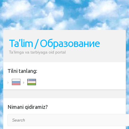
Ta’lim / Образование
Ta’limga va tarbiyaga oid portal
Tilni tanlang:
Nimani qidiramiz?
Search