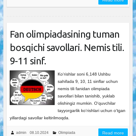
Read more
Fan olimpiadasining tuman
bosqichi savollari. Nemis tili.
9-11 sinf.
Ko‘rishlar soni 6,148 Ushbu
sahifada 9, 10, 11 sinflar uchun
nemis tili fanidan olimpiada
savollari bilan tanishib, yuklab
olishingiz mumkin. O‘quvchilar
tayyorgarlik ko‘rishlari uchun o‘tgan
yillardagi savollar keltirilmoqda.
admin
08.10.2024
Olimpiada
Read more