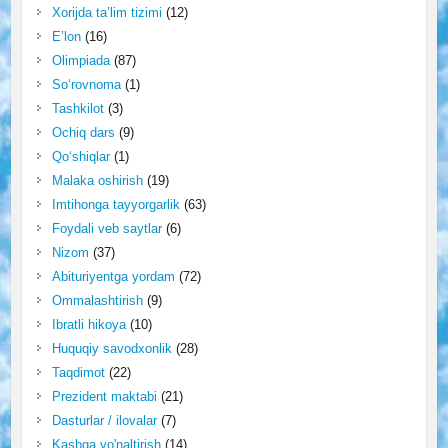
Xorijda ta’lim tizimi
(12)
E’lon
(16)
Olimpiada
(87)
So‘rovnoma
(1)
Tashkilot
(3)
Ochiq dars
(9)
Qo‘shiqlar
(1)
Malaka oshirish
(19)
Imtihonga tayyorgarlik
(63)
Foydali veb saytlar
(6)
Nizom
(37)
Abituriyentga yordam
(72)
Ommalashtirish
(9)
Ibratli hikoya
(10)
Huquqiy savodxonlik
(28)
Taqdimot
(22)
Prezident maktabi
(21)
Dasturlar / ilovalar
(7)
Kasbga yo'naltirish
(14)