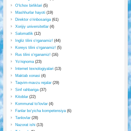
O‘lchov birliklari
(5)
Mashhurlar hayoti
(19)
Direktor o‘rinbosariga
(61)
Xorijiy universitetlar
(4)
Salomatlik
(12)
Ingliz tilini o‘rganamiz!
(44)
Koreys tilini o‘rganamiz!
(5)
Rus tilini o‘rganamiz!
(16)
Yo‘riqnoma
(23)
Internet texnologiyalari
(13)
Maktab xonasi
(4)
Taqvim-mavzu rejalar
(29)
Sinf rahbariga
(37)
Kitoblar
(22)
Kommunal to‘lovlar
(4)
Fanlar bo‘yicha kompetensiya
(6)
Tanlovlar
(28)
Nazorat ishi
(13)