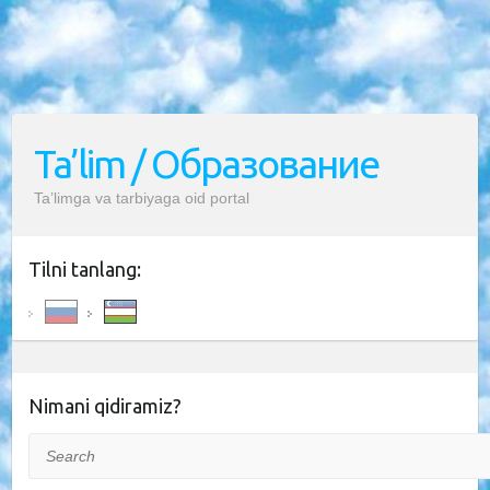
Ta’lim / Образование
Ta’limga va tarbiyaga oid portal
Tilni tanlang:
Nimani qidiramiz?
Search