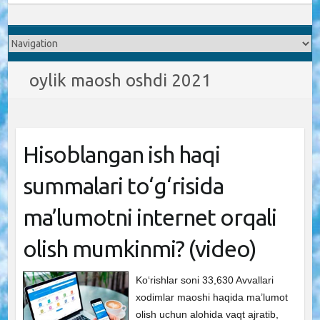
oylik maosh oshdi 2021
Hisoblangan ish haqi
summalari to‘g‘risida
ma’lumotni internet orqali
olish mumkinmi? (video)
Ko‘rishlar soni 33,630 Avvallari
xodimlar maoshi haqida ma’lumot
olish uchun alohida vaqt ajratib,