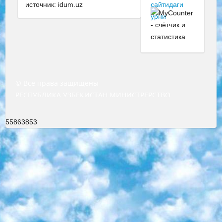
источник: idum.uz
© Все права защищены
РЕСПУБЛИКА УЗБЕКИСТАН МИНИСТРЕРСТВО ДОШКОЛЬНОГО И ШКОЛЬНОГО ОБРАЗОВАНИЯ КОМАНДА в общеобразовательных учреждениях в 2023-2024 учебном году организация и проведение итоговой государственной аттестации обучающихся о Министра дошкольного и школьного образования Республики Узбекистан от 4 марта 2008 года (постановлением Минюста от 20 марта 2008 года № 1778 государственной регистрации) «Итоговое состояние учащихся общего среднего образования на основании положения об утверждении положения об аттестации общего среднего образования выпускной экзамен студентов в образовательных учреждениях в 2023-2024 учебном году В целях организации и прохождения аттестации приказываю: 1. Следующее: перечень предметов, по которым будет проводиться итоговая государственная аттестация и экзамен формы перевода согласно приложению 1; сертификаты международного образца, оценивающие уровень владения иностранными языками перечень согласно приложению 2; 2. Педагогический при специализированных образовательных учреждениях. научно-практический центр квалификации и международной оценки (Д.Давидова) 2024 г. До 25 марта: задания по предметам, по которым будет проводиться итоговая аттестация разработка и утверждение технических условий; итоговая аттестация на основании разработанного предметного задания разработка вопросов по предметам (устно и письменно), экзамен передача; общеобразовательные средние школы и специальные учебные заведения учащиеся выпускных классов школ и интернатов в агентской системе подготовка базы данных экзаменационных материалов и критериев оценки; перевод базы экзаменационных материалов на все языки обучения подать в Республиканский образовательный центр для изготовления; варианты экзаменов на основе разработанных контрольных материалов пусть будут поставлены задачи формирования. 3. Республиканский образовательный центр (Ш.Худайкулов) до 5 апреля 2024 года. до: база данных предоставленных экзаменационных материалов на все языки обучения перевод и экспертиза; для слепых, слабовидящих, глухих, слабослышащих и умственно отсталых детей учащиеся выпускных классов специализированных школ и школ-интернатов база данных экзаменационных материалов на всех преподаваемых языках подготовка критериев оценки; специализированные школы для умственно отсталых детей и технологии для учащихся выпускных классов школ-интернатов разработка соответствующих рекомендаций и критериев проведения ЕГЭ по естествознанию давать задания. 4. Педагогический при специализированных образовательных учреждениях. Научно-практический центр навыков и международной оценки (Д.Давидова), Республика образовательный центр (Худайкулов Ш.) итоговый государственный аттестационный экзамен ориентирован на творческое и логическое мышление при подготовке базы материалов учитывать введение заданий. 5. Следует отметить, что: сертификат государственного образца о знании общеобразовательного предмета и как минимум национальный уровень B1 по предметам на иностранных языках, указанным в Приложении 2. или международно признанный сертификат эквивалентного уровня студенты, изучающие определенный предмет, освобождаются от экзамена; по соответствующим предметам запланирована итоговая государственная аттестация за день до дня, путем жеребьевки Рабочей группой (в письменной форме по предметам, проводимым в форме) из числа сформированных вариантов выбрано 2 варианта; 2 выбранных варианта экзамена анонсированы на официальном сайте министерства и все выпускники по всей стране на основе этих вариантов проводит итоговую государственную аттестацию. 6. Государственное образование учащихся средних общеобразовательных учреждений. знания в соответствии с квалификационными требованиями, которые необходимо приобрести на основании стандартов итоговый (выпускной) контроль для 9 и 11 классов в целях тестирования Экзамены (далее – экзамены) состоят из предметов, перечисленных в приложении 1. будет сделано. 7. Экзамены пройдут с 26 мая по 15 июня 2024 г. (кроме науки физического воспитания). 8. Физическая для учащихся 9 классов общесредних образовательных учреждений. Экзамены по предмету «Образование, квалификация медицина» 1-6 мая 2024 года. сотрудники перевести под присмотр (с отклонениями в физическом или умственном развитии) специализированная школа для детей, школы-интернаты и со сколиозом школы-интернаты санаторного типа для больных детей исключены). 9. Он был слепым, слабовидящим и имел нарушения опорно-двигательного аппарата. экзамены в специализированных школах и интернатах для детей должны проводиться исходя из требований, предъявляемых к общеобразовательным учреждениям (физкультура кроме науки). 10. Специализированная школа для глухих и слабослышащих детей. и экзамены в интернатах и быть реализован в виде письменного теста по математике. 11. Специальность для умственно отсталых детей. Для 9 класса Родной язык и литературное письмо Государственный язык (язык обучения – узбекский). для неклассов) написано Математическое письмо Письменная/устная история Узбекистана Физическое воспитание практично Итоговый контроль Для 11 класса Написание родного языка и литературы (эссе) Математическое письмо Узбекский язык (обучение на узбекском языке) не посещающее общее среднее образование для учреждений)/Образовательное учреждение выбор письменный и устный Иностранный язык письменный/устный Письменная/устная история Узбекистана *По выбору студента:  Химия  Физика  Основы государственного права  География 10 бесплатных образовательных ресурсов - Мы составили подборку онлайн-проектов с интерактивными упражнениями, видеолекциями и статьями. Они помогут вам обрести новые и освежить старые знания бесплатно. 1. «ИНТУИТ» Старейшая образовательная площадка Рунета. Здесь вы найдёте сотни текстовых и видеокурсов на десятки различных тем — от программирования до психологии. Многие курсы подготовлены российскими университетами и крупными международными компаниями вроде Intel и Microsoft. Самостоятельное обучение бесплатное, но желающие могут оплатить услуги персональных наставников. 2. «Смартия» знакомит с актуальными профессиями и подсказывает, как им обучаться. Выбрав заинтересовавшую вас специальность — SMM-специалист, фотограф, веб-дизайнер или другую, — увидите список необходимых для неё умений. Чтобы вы могли освоить их самостоятельно, для каждого умения площадка отображает подборку ссылок на учебные материалы. Хотя «Смартия» ориентируется на русскоязычную аудиторию, часть контента всё же доступна только на английском. 3. «Лекторий Физтеха» Проект Московского физико-технического института (Физтеха). С его помощью вы можете смотреть онлайн серии лекций, записанные на видео в этом вузе. В числе доступных предметов — физика, биология, химия, информационные технологии и другие. К некоторым лекциям администрация ресурса прилагает готовые конспекты, которые можно скачивать в PDF-формате. 4. ITMOcourses Онлайн-площадка Санкт-Петербургского национального исследовательского университета информационных технологий, механики и оптики (ИТМО). Ресурс предоставляет свободный доступ к курсам, разработанным в этом вузе. Каталог материалов разбит на четыре категории: «Оптические системы и технологии», «Приборостроение и робототехника», «Информационные технологии» и «Биотехнологии». Курсы состоят из видеолекций, интерактивных демонстраций и заданий. 5. «КиберЛенинка» Электронная научная библиотека открытого доступа. Каталог площадки регулярно обрастает текстами статей из различных научных изданий. Сгруппированные по журналам и рубрикам публикации можно читать онлайн или скачивать целиком в PDF-формате. Проект нацелен на популяризацию науки за счёт открытого доступа к качественной информации. 6. «ПостНаука» На этом ресурсе публикуют подборки видеолекций, составленные экспертами из разных отраслей и объединённые общими темами. Среди них, к примеру, есть серии «Биоинформатика и геномика», «Культура средневековой Скандинавии» и Cinema Studies о теории кино. Каждая подборка лекций — логически связанная история, рассказанная экспертом от первого лица. Кроме того, на сайте появляются научно-образовательные статьи и тесты на разные темы. 7. «Newочём» Команда проекта «Newочём» отбирает самые интересные тексты из англоязычных СМИ и переводит те из них, за которые голосуют участники сообщества «ВКонтакте». По большей части это научно-популярные статьи. Редакторы придумывают лишь заголовки, в остальном содержание переводов соответствует оригиналам. Полные тексты можно читать прямо в социальной сети. 8. InternetUrok Онлайн-база материалов по основным дисциплинам школьной программы. Информация на сайте структурирована по классам, предметам и темам (урокам). Каждый урок состоит из видеолекций и конспектов. Есть также интерактивные тренажёры и тесты для закрепления пройденного материала. Даже если вы давно окончили школу, возможность повторить программу старших классов всегда может пригодиться. 9. Edutainme Ещё один ресурс об образовании. В отличие от Newtonew, как мне кажется, Edutainme больше ориентируется на представителей индустрии: педагогов, предпринимателей, разработчиков образовательных проектов. Но и любой, кто просто стремится к саморазвитию, найдёт на сайте много полезного и интересного для себя. Например, информацию о новых курсах и образовательных сервисах. 10. Newtonew Онлайн-медиа об образовании и обучении в широком смысле. Авторы Newtonew пишут об инструментах, заведениях, тактиках и стратегиях, которые помогают учить других и получать новые знания самостоятельно. На этой площадке вы найдёте новости, обзоры, аналитические мате
55863853