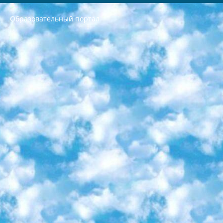
Образовательный портал
РЕСПУБЛИКА УЗБЕКИСТАН МИНИСТРЕРСТВО ДОШКОЛЬНОГО И ШКОЛЬНОГО ОБРАЗОВАНИЯ КОМАНДА в общеобразовательных учреждениях в 2023-2024 учебном году организация и проведение итоговой государственной аттестации обучающихся о Министра дошкольного и школьного образования Республики Узбекистан от 4 марта 2008 года (постановлением Минюста от 20 марта 2008 года № 1778 государственной регистрации) «Итоговое состояние учащихся общего среднего образования на основании положения об утверждении положения об аттестации общего среднего образования выпускной экзамен студентов в образовательных учреждениях в 2023-2024 учебном году В целях организации и прохождения аттестации приказываю: 1. Следующее: перечень предметов, по которым будет проводиться итоговая государственная аттестация и экзамен формы перевода согласно приложению 1; сертификаты международного образца, оценивающие уровень владения иностранными языками перечень согласно приложению 2; 2. Педагогический при специализированных образовательных учреждениях. научно-практический центр квалификации и международной оценки (Д.Давидова) 2024 г. До 25 марта: задания по предметам, по которым будет проводиться итоговая аттестация разработка и утверждение технических условий; итоговая аттестация на основании разработанного предметного задания разработка вопросов по предметам (устно и письменно), экзамен передача; общеобразовательные средние школы и специальные учебные заведения учащиеся выпускных классов школ и интернатов в агентской системе подготовка базы данных экзаменационных материалов и критериев оценки; перевод базы экзаменационных материалов на все языки обучения подать в Республиканский образовательный центр для изготовления; варианты экзаменов на основе разработанных контрольных материалов пусть будут поставлены задачи формирования. 3. Республиканский образовательный центр (Ш.Худайкулов) до 5 апреля 2024 года. до: база данных предоставленных экзаменационных материалов на все языки обучения перевод и экспертиза; для слепых, слабовидящих, глухих, слабослышащих и умственно отсталых детей учащиеся выпускных классов специализированных школ и школ-интернатов база данных экзаменационных материалов на всех преподаваемых языках подготовка критериев оценки; специализированные школы для умственно отсталых детей и технологии для учащихся выпускных классов школ-интернатов разработка соответствующих рекомендаций и критериев проведения ЕГЭ по естествознанию давать задания. 4. Педагогический при специализированных образовательных учреждениях. Научно-практический центр навыков и международной оценки (Д.Давидова), Республика образовательный центр (Худайкулов Ш.) итоговый государственный аттестационный экзамен ориентирован на творческое и логическое мышление при подготовке базы материалов учитывать введение заданий. 5. Следует отметить, что: сертификат государственного образца о знании общеобразовательного предмета и как минимум национальный уровень B1 по предметам на иностранных языках, указанным в Приложении 2. или международно признанный сертификат эквивалентного уровня студенты, изучающие определенный предмет, освобождаются от экзамена; по соответствующим предметам запланирована итоговая государственная аттестация за день до дня, путем жеребьевки Рабочей группой (в письменной форме по предметам, проводимым в форме) из числа сформированных вариантов выбрано 2 варианта; 2 выбранных варианта экзамена анонсированы на официальном сайте министерства и все выпускники по всей стране на основе этих вариантов проводит итоговую государственную аттестацию. 6. Государственное образование учащихся средних общеобразовательных учреждений. знания в соответствии с квалификационными требованиями, которые необходимо приобрести на основании стандартов итоговый (выпускной) контроль для 9 и 11 классов в целях тестирования Экзамены (далее – экзамены) состоят из предметов, перечисленных в приложении 1. будет сделано. 7. Экзамены пройдут с 26 мая по 15 июня 2024 г. (кроме науки физического воспитания). 8. Физическая для учащихся 9 классов общесредних образовательных учреждений. Экзамены по предмету «Образование, квалификация медицина» 1-6 мая 2024 года. сотрудники перевести под присмотр (с отклонениями в физическом или умственном развитии) специализированная школа для детей, школы-интернаты и со сколиозом школы-интернаты санаторного типа для больных детей исключены). 9. Он был слепым, слабовидящим и имел нарушения опорно-двигательного аппарата. экзамены в специализированных школах и интернатах для детей должны проводиться исходя из требований, предъявляемых к общеобразовательным учреждениям (физкультура кроме науки). 10. Специализированная школа для глухих и слабослышащих детей. и экзамены в интернатах и быть реализован в виде письменного теста по математике. 11. Специальность для умственно отсталых детей. Для 9 класса Родной язык и литературное письмо Государственный язык (язык обучения – узбекский). для неклассов) написано Математическое письмо Письменная/устная история Узбекистана Физическое воспитание практично Итоговый контроль Для 11 класса Написание родного языка и литературы (эссе) Математическое письмо Узбекский язык (обучение на узбекском языке) не посещающее общее среднее образование для учреждений)/Образовательное учреждение выбор письменный и устный Иностранный язык письменный/устный Письменная/устная история Узбекистана *По выбору студента:  Химия  Физика  Основы государственного права  География 10 бесплатных образовательных ресурсов - Мы составили подборку онлайн-проектов с интерактивными упражнениями, видеолекциями и статьями. Они помогут вам обрести новые и освежить старые знания бесплатно. 1. «ИНТУИТ» Старейшая образовательная площадка Рунета. Здесь вы найдёте сотни текстовых и видеокурсов на десятки различных тем — от программирования до психологии. Многие курсы подготовлены российскими университетами и крупными международными компаниями вроде Intel и Microsoft. Самостоятельное обучение бесплатное, но желающие могут оплатить услуги персональных наставников. 2. «Смартия» знакомит с актуальными профессиями и подсказывает, как им обучаться. Выбрав заинтересовавшую вас специальность — SMM-специалист, фотограф, веб-дизайнер или другую, — увидите список необходимых для неё умений. Чтобы вы могли освоить их самостоятельно, для каждого умения площадка отображает подборку ссылок на учебные материалы. Хотя «Смартия» ориентируется на русскоязычную аудиторию, часть контента всё же доступна только на английском. 3. «Лекторий Физтеха» Проект Московского физико-технического института (Физтеха). С его помощью вы можете смотреть онлайн серии лекций, записанные на видео в этом вузе. В числе доступных предметов — физика, биология, химия, информационные технологии и другие. К некоторым лекциям администрация ресурса прилагает готовые конспекты, которые можно скачивать в PDF-формате. 4. ITMOcourses Онлайн-площадка Санкт-Петербургского национального исследовательского университета информационных технологий, механики и оптики (ИТМО). Ресурс предоставляет свободный доступ к курсам, разработанным в этом вузе. Каталог материалов разбит на четыре категории: «Оптические системы и технологии», «Приборостроение и робототехника», «Информационные технологии» и «Биотехнологии». Курсы состоят из видеолекций, интерактивных демонстраций и заданий. 5. «КиберЛенинка» Электронная научная библиотека открытого доступа. Каталог площадки регулярно обрастает текстами статей из различных научных изданий. Сгруппированные по журналам и рубрикам публикации можно читать онлайн или скачивать целиком в PDF-формате. Проект нацелен на популяризацию науки за счёт открытого доступа к качественной информации. 6. «ПостНаука» На этом ресурсе публикуют подборки видеолекций, составленные экспертами из разных отраслей и объединённые общими темами. Среди них, к примеру, есть серии «Биоинформатика и геномика», «Культура средневековой Скандинавии» и Cinema Studies о теории кино. Каждая подборка лекций — логически связанная история, рассказанная экспертом от первого лица. Кроме того, на сайте появляются научно-образовательные статьи и тесты на разные темы. 7. «Newочём» Команда проекта «Newочём» отбирает самые интересные тексты из англоязычных СМИ и переводит те из них, за которые голосуют участники сообщества «ВКонтакте». По большей части это научно-популярные статьи. Редакторы придумывают лишь заголовки, в остальном содержание переводов соответствует оригиналам. Полные тексты можно читать прямо в социальной сети. 8. InternetUrok Онлайн-база материалов по основным дисциплинам школьной программы. Информация на сайте структурирована по классам, предметам и темам (урокам). Каждый урок состоит из видеолекций и конспектов. Есть также интерактивные тренажёры и тесты для закрепления пройденного материала. Даже если вы давно окончили школу, возможность повторить программу старших классов всегда может пригодиться. 9. Edutainme Ещё один ресурс об образовании. В отличие от Newtonew, как мне кажется, Edutainme больше ориентируется на представителей индустрии: педагогов, предпринимателей, разработчиков образовательных проектов. Но и любой, кто просто стремится к саморазвитию, найдёт на сайте много полезного и интересного для себя. Например, информацию о новых курсах и образовательных сервисах. 10. Newtonew Онлайн-медиа об образовании и обучении в широком смысле. Авторы Newtonew пишут об инструментах, заведениях, тактиках и стратегиях, которые помогают учить других и получать новые знания самостоятельно. На этой площадке вы найдёте новости, обзоры, аналитические мат