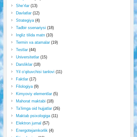
She’rlar
(13)
Davlatlar
(12)
Strategiya
(4)
Tadbir ssenariysi
(18)
Ingliz tilida matn
(10)
Termin va atamalar
(19)
Testlar
(44)
Universitetlar
(15)
Darsliklar
(18)
Yil o‘qituvchisi tanlovi
(11)
Faktlar
(17)
Filologiya
(9)
Kimyoviy elementlar
(5)
Mahorat maktabi
(18)
Ta’limga oid hujjatlar
(26)
Maktab psixologiga
(11)
Elektron jurnal
(57)
Energotejamkorlik
(4)