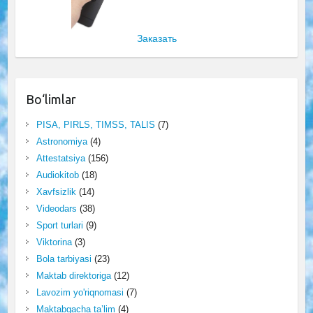
Заказать
Bo‘limlar
PISA, PIRLS, TIMSS, TALIS
(7)
Astronomiya
(4)
Attestatsiya
(156)
Audiokitob
(18)
Xavfsizlik
(14)
Videodars
(38)
Sport turlari
(9)
Viktorina
(3)
Bola tarbiyasi
(23)
Maktab direktoriga
(12)
Lavozim yo'riqnomasi
(7)
Maktabgacha ta’lim
(4)