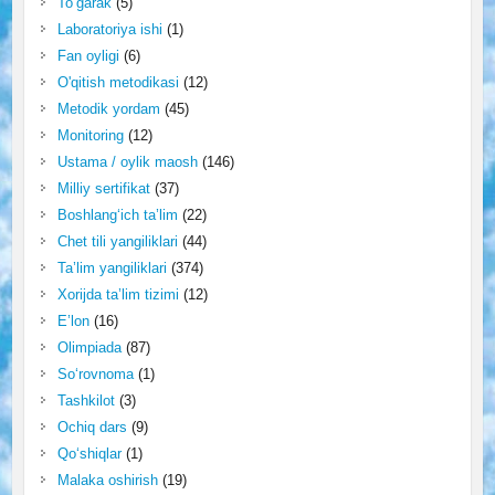
To‘garak
(5)
Laboratoriya ishi
(1)
Fan oyligi
(6)
O'qitish metodikasi
(12)
Metodik yordam
(45)
Monitoring
(12)
Ustama / oylik maosh
(146)
Milliy sertifikat
(37)
Boshlang‘ich ta’lim
(22)
Chet tili yangiliklari
(44)
Ta’lim yangiliklari
(374)
Xorijda ta’lim tizimi
(12)
E’lon
(16)
Olimpiada
(87)
So‘rovnoma
(1)
Tashkilot
(3)
Ochiq dars
(9)
Qo‘shiqlar
(1)
Malaka oshirish
(19)