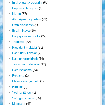
Imtihonga tayyorgarlik
(63)
Foydali veb saytlar
(6)
Nizom
(37)
Abituriyentga yordam
(72)
Ommalashtirish
(9)
Ibratli hikoya
(10)
Huquqiy savodxonlik
(29)
Taqdimot
(22)
Prezident maktabi
(21)
Dasturlar / ilovalar
(7)
Kasbga yo'naltirish
(14)
Tarqatma materiallar
(13)
Dars ishlanma
(34)
Reklama
(2)
Masalalarni yechish
(1)
Ertaklar
(2)
Yoshlar ittifoqi
(1)
So‘ragan edingiz
(35)
Maqolalar
(43)