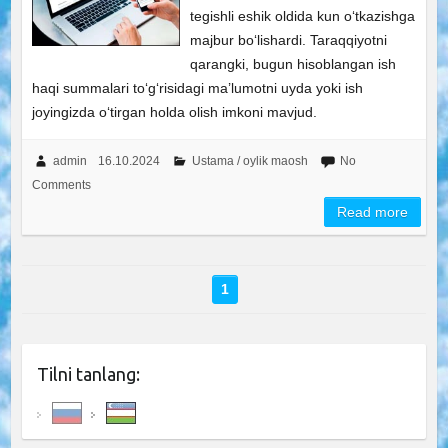
tegishli eshik oldida kun o‘tkazishga
majbur bo‘lishardi. Taraqqiyotni
qarangki, bugun hisoblangan ish
haqi summalari to‘g‘risidagi ma’lumotni uyda yoki ish
joyingizda o‘tirgan holda olish imkoni mavjud.
admin
16.10.2024
Ustama / oylik maosh
No
Comments
Read more
1
Tilni tanlang: