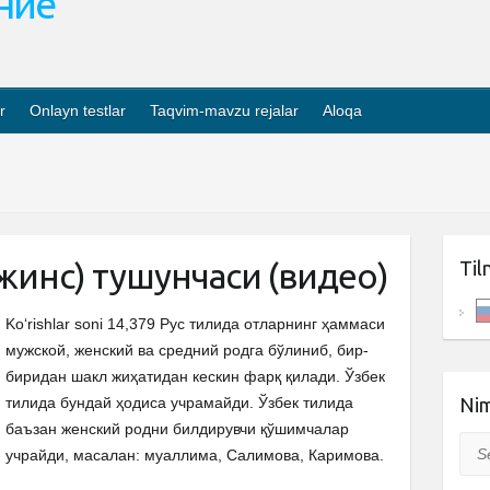
ание
r
Onlayn testlar
Taqvim-mavzu rejalar
Aloqa
(жинс) тушунчаси (видео)
Til
Ko‘rishlar soni 14,379 Рус тилида отларнинг ҳаммаси
мужской, женский ва средний родга бўлиниб, бир-
биридан шакл жиҳатидан кескин фарқ қилади. Ўзбек
тилида бундай ҳодиса учрамайди. Ўзбек тилида
Nim
баъзан женский родни билдирувчи қўшимчалар
Sea
учрайди, масалан: муаллима, Салимова, Каримова.