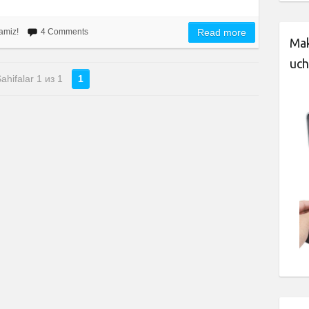
namiz!
4 Comments
Read more
Mak
uch
ahifalar 1 из 1
1