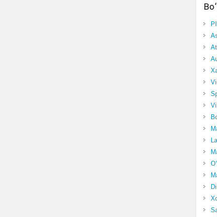
Bo‘
P
A
At
Au
Xa
Vi
Sp
Vi
Bo
Ma
La
Ma
O‘
Ma
Di
Xo
Sa