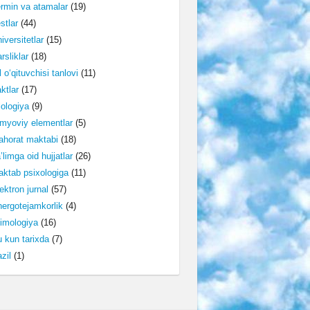
rmin va atamalar
(19)
stlar
(44)
iversitetlar
(15)
rsliklar
(18)
l o‘qituvchisi tanlovi
(11)
ktlar
(17)
lologiya
(9)
myoviy elementlar
(5)
horat maktabi
(18)
’limga oid hujjatlar
(26)
ktab psixologiga
(11)
ektron jurnal
(57)
ergotejamkorlik
(4)
imologiya
(16)
 kun tarixda
(7)
zil
(1)