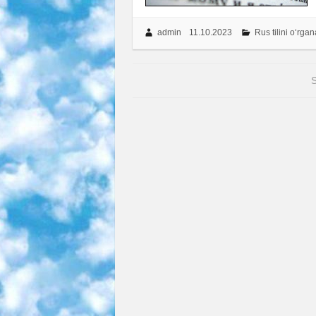
admin
11.10.2023
Rus tilini o‘rga
S