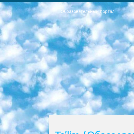
Образовательный портал
РЕСПУБЛИКА УЗБЕКИСТАН МИНИСТРЕРСТВО ДОШКОЛЬНОГО И ШКОЛЬНОГО ОБРАЗОВАНИЯ КОМАНДА в общеобразовательных учреждениях в 2023-2024 учебном году организация и проведение итоговой государственной аттестации обучающихся о Министра дошкольного и школьного образования Республики Узбекистан от 4 марта 2008 года (постановлением Минюста от 20 марта 2008 года № 1778 государственной регистрации) «Итоговое состояние учащихся общего среднего образования на основании положения об утверждении положения об аттестации общего среднего образования выпускной экзамен студентов в образовательных учреждениях в 2023-2024 учебном году В целях организации и прохождения аттестации приказываю: 1. Следующее: перечень предметов, по которым будет проводиться итоговая государственная аттестация и экзамен формы перевода согласно приложению 1; сертификаты международного образца, оценивающие уровень владения иностранными языками перечень согласно приложению 2; 2. Педагогический при специализированных образовательных учреждениях. научно-практический центр квалификации и международной оценки (Д.Давидова) 2024 г. До 25 марта: задания по предметам, по которым будет проводиться итоговая аттестация разработка и утверждение технических условий; итоговая аттестация на основании разработанного предметного задания разработка вопросов по предметам (устно и письменно), экзамен передача; общеобразовательные средние школы и специальные учебные заведения учащиеся выпускных классов школ и интернатов в агентской системе подготовка базы данных экзаменационных материалов и критериев оценки; перевод базы экзаменационных материалов на все языки обучения подать в Республиканский образовательный центр для изготовления; варианты экзаменов на основе разработанных контрольных материалов пусть будут поставлены задачи формирования. 3. Республиканский образовательный центр (Ш.Худайкулов) до 5 апреля 2024 года. до: база данных предоставленных экзаменационных материалов на все языки обучения перевод и экспертиза; для слепых, слабовидящих, глухих, слабослышащих и умственно отсталых детей учащиеся выпускных классов специализированных школ и школ-интернатов база данных экзаменационных материалов на всех преподаваемых языках подготовка критериев оценки; специализированные школы для умственно отсталых детей и технологии для учащихся выпускных классов школ-интернатов разработка соответствующих рекомендаций и критериев проведения ЕГЭ по естествознанию давать задания. 4. Педагогический при специализированных образовательных учреждениях. Научно-практический центр навыков и международной оценки (Д.Давидова), Республи