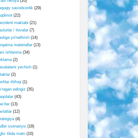
ratli hikoya
(10)
quqiy savodxonlik
(29)
aqdimot
(22)
ezident maktabi
(21)
sturlar / ilovalar
(7)
sbga yo'naltirish
(14)
rqatma materiallar
(13)
rs ishlanma
(34)
eklama
(2)
salalarni yechish
(1)
taklar
(2)
shlar ittifoqi
(1)
‘ragan edingiz
(35)
qolalar
(43)
e’rlar
(13)
vlatlar
(12)
rategiya
(4)
dbir ssenariysi
(18)
gliz tilida matn
(10)