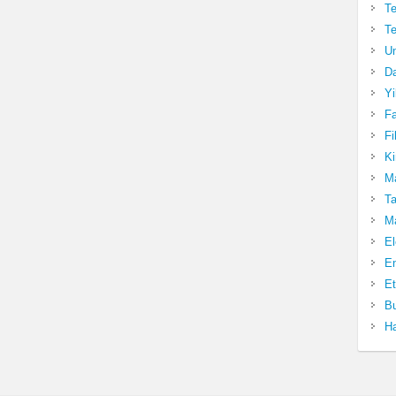
Te
Te
Un
Da
Yi
Fa
Fi
Ki
Ma
Ta
Ma
El
En
Et
Bu
Ha