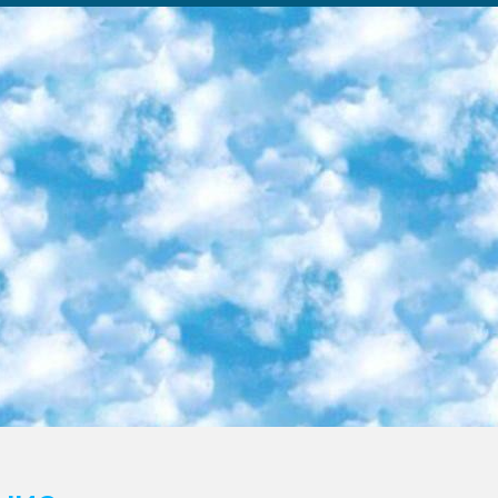
ка образовательный центр (Худайкулов Ш.) итоговый государственный аттестационный экзамен ориентирован на творческое и логическое мышление при подготовке базы материалов учитывать введение заданий. 5. Следует отметить, что: сертификат государственного образца о знании общеобразовательного предмета и как минимум национальный уровень B1 по предметам на иностранных языках, указанным в Приложении 2. или международно признанный сертификат эквивалентного уровня студенты, изучающие определенный предмет, освобождаются от экзамена; по соответствующим предметам запланирована итоговая государственная аттестация за день до дня, путем жеребьевки Рабочей группой (в письменной форме по предметам, проводимым в форме) из числа сформированных вариантов выбрано 2 варианта; 2 выбранных варианта экзамена анонсированы на официальном сайте министерства и все выпускники по всей стране на основе этих вариантов проводит итоговую государственную аттестацию. 6. Государственное образование учащихся средних общеобразовательных учреждений. знания в соответствии с квалификационными требованиями, которые необходимо приобрести на основании стандартов итоговый (выпускной) контроль для 9 и 11 классов в целях тестирования Экзамены (далее – экзамены) состоят из предметов, перечисленных в приложении 1. будет сделано. 7. Экзамены пройдут с 26 мая по 15 июня 2024 г. (кроме науки физического воспитания). 8. Физическая для учащихся 9 классов общесредних образовательных учреждений. Экзамены по предмету «Образование, квалификация медицина» 1-6 мая 2024 года. сотрудники перевести под присмотр (с отклонениями в физическом или умственном развитии) специализированная школа для детей, школы-интернаты и со сколиозом школы-интернаты санаторного типа для больных детей исключены). 9. Он был слепым, слабовидящим и имел нарушения опорно-двигательного аппарата. экзамены в специализированных школах и интернатах для детей должны проводиться исходя из требований, предъявляемых к общеобразовательным учреждениям (физкультура кроме науки). 10. Специализированная школа для глухих и слабослышащих детей. и экзамены в интернатах и быть реализован в виде письменного теста по математике. 11. Специальность для умственно отсталых детей. Для 9 класса Родной язык и литературное письмо Государственный язык (язык обучения – узбекский). для неклассов) написано Математическое письмо Письменная/устная история Узбекистана Физическое воспитание практично Итоговый контроль Для 11 класса Написание родного языка и литературы (эссе) Математическое письмо Узбекский язык (обучение на узбекском языке) не посещающее общее среднее образование для учреждений)/Образовательное учреждение выбор письменный и устный Иностранный язык письменный/устный Письменная/устная история Узбекистана *По выбору студента:  Химия  Физика  Основы государственного права  География 10 бесплатных образовательных ресурсов - Мы составили подборку онлайн-проектов с интерактивными упражнениями, видеолекциями и статьями. Они помогут вам обрести новые и освежить старые знания бесплатно. 1. «ИНТУИТ» Старейшая образовательная площадка Рунета. Здесь вы найдёте сотни текстовых и видеокурсов на десятки различных тем — от программирования до психологии. Многие курсы подготовлены российскими университетами и крупными международными компаниями вроде Intel и Microsoft. Самостоятельное обучение бесплатное, но желающие могут оплатить услуги персональных наставников. 2. «Смартия» знакомит с актуальными профессиями и подсказывает, как им обучаться. Выбрав заинтересовавшую вас специальность — SMM-специалист, фотограф, веб-дизайнер или другую, — увидите список необходимых для неё умений. Чтобы вы могли освоить их самостоятельно, для каждого умения площадка отображает подборку ссылок на учебные материалы. Хотя «Смартия» ориентируется на русскоязычную аудиторию, часть контента всё же доступна только на английском. 3. «Лекторий Физтеха» Проект Московского физико-технического института (Физтеха). С его помощью вы можете смотреть онлайн серии лекций, записанные на видео в этом вузе. В числе доступных предметов — физика, биология, химия, информационные технологии и другие. К некоторым лекциям администрация ресурса прилагает готовые конспекты, которые можно скачивать в PDF-формате. 4. ITMOcourses Онлайн-площадка Санкт-Петербургского национального исследовательского университета информационных технологий, механики и оптики (ИТМО). Ресурс предоставляет свободный доступ к курсам, разработанным в этом вузе. Каталог материалов разбит на четыре категории: «Оптические системы и технологии», «Приборостроение и робототехника», «Информационные технологии» и «Биотехнологии». Курсы состоят из видеолекций, интерактивных демонстраций и заданий. 5. «КиберЛенинка» Электронная научная библиот