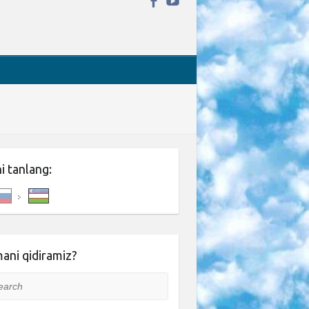
ni tanlang:
ani qidiramiz?
rch