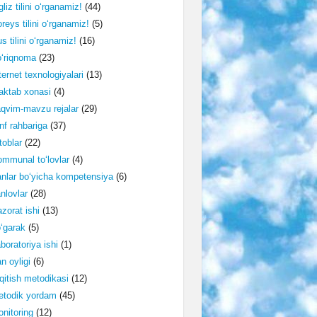
gliz tilini o‘rganamiz!
(44)
reys tilini o‘rganamiz!
(5)
s tilini o‘rganamiz!
(16)
‘riqnoma
(23)
ternet texnologiyalari
(13)
ktab xonasi
(4)
qvim-mavzu rejalar
(29)
nf rahbariga
(37)
toblar
(22)
mmunal to‘lovlar
(4)
nlar bo‘yicha kompetensiya
(6)
nlovlar
(28)
zorat ishi
(13)
‘garak
(5)
boratoriya ishi
(1)
n oyligi
(6)
qitish metodikasi
(12)
etodik yordam
(45)
nitoring
(12)