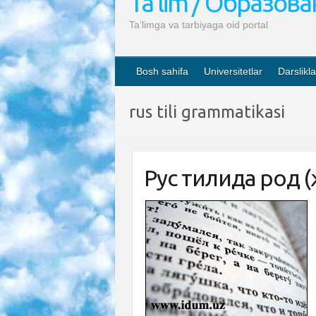
Ta’lim / Образов
Ta’limga va tarbiyaga oid portal
Bosh sahifa
Universitetlar
Darslikla
rus tili grammatikasi
Рус тилида род 