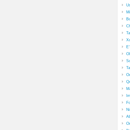
Us
Mi
Bo
Ch
Ta
Xo
E’
Ol
S
Ta
Oc
Qo
Ma
Im
Fo
N
Ab
Om