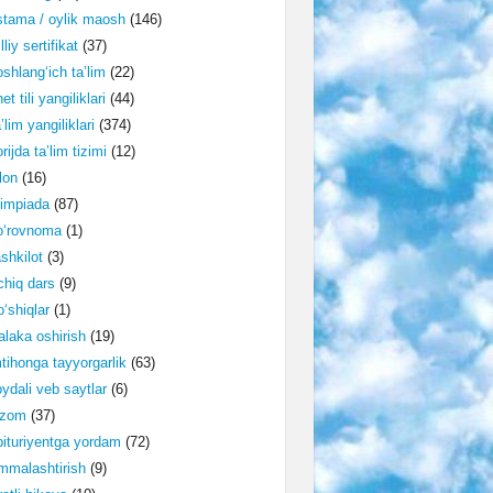
tama / oylik maosh
(146)
lliy sertifikat
(37)
shlang‘ich ta’lim
(22)
et tili yangiliklari
(44)
’lim yangiliklari
(374)
rijda ta’lim tizimi
(12)
lon
(16)
impiada
(87)
o‘rovnoma
(1)
shkilot
(3)
hiq dars
(9)
‘shiqlar
(1)
laka oshirish
(19)
tihonga tayyorgarlik
(63)
ydali veb saytlar
(6)
izom
(37)
ituriyentga yordam
(72)
malashtirish
(9)