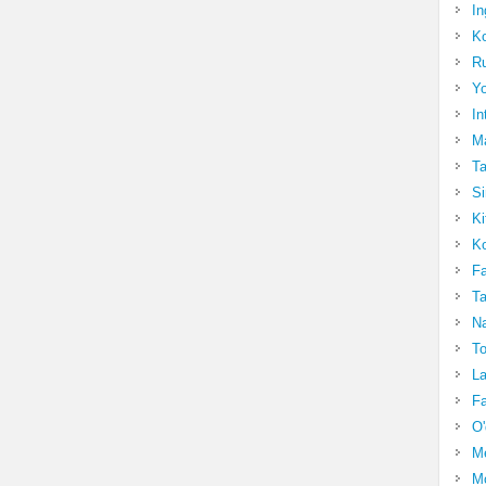
In
Ko
Ru
Yo
In
Ma
Ta
Si
Ki
Ko
Fa
Ta
Na
To
La
Fa
O'
M
Mo