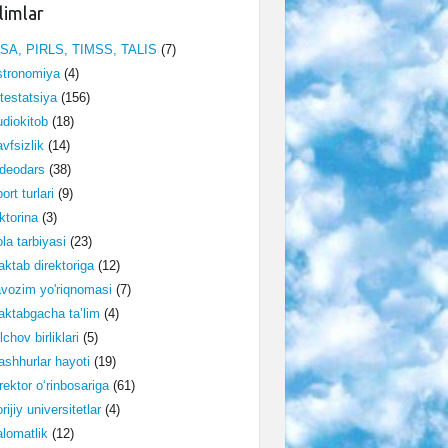
limlar
ISA, PIRLS, TIMSS, TALIS
(7)
stronomiya
(4)
testatsiya
(156)
diokitob
(18)
vfsizlik
(14)
deodars
(38)
ort turlari
(9)
ktorina
(3)
la tarbiyasi
(23)
ktab direktoriga
(12)
vozim yo'riqnomasi
(7)
ktabgacha ta’lim
(4)
lchov birliklari
(5)
shhurlar hayoti
(19)
rektor o‘rinbosariga
(61)
rijiy universitetlar
(4)
lomatlik
(12)