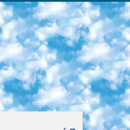
ека открытого доступа. Каталог площадки регулярно обрастает текстами статей из различных научных изданий. Сгруппированные по журналам и рубрикам публикации можно читать онлайн или скачивать целиком в PDF-формате. Проект нацелен на популяризацию науки за счёт открытого доступа к качественной информации. 6. «ПостНаука» На этом ресурсе публикуют подборки видеолекций, составленные экспертами из разных отраслей и объединённые общими темами. Среди них, к примеру, есть серии «Биоинформатика и геномика», «Культура средневековой Скандинавии» и Cinema Studies о теории кино. Каждая подборка лекций — логически связанная история, рассказанная экспертом от первого лица. Кроме того, на сайте появляются научно-образовательные статьи и тесты на разные темы. 7. «Newочём» Команда проекта «Newочём» отбирает самые интересные тексты из англоязычных СМИ и переводит те из них, за которые голосуют участники сообщества «ВКонтакте». По большей части это научно-популярные статьи. Редакторы придумывают лишь заголовки, в остальном содержание переводов соответствует оригиналам. Полные тексты можно читать прямо в социальной сети. 8. InternetUrok Онлайн-база материалов по основным дисциплинам школьной программы. Информация на сайте структурирована по классам, предметам и темам (урокам). Каждый урок состоит из видеолекций и конспектов. Есть также интерактивные тренажёры и тесты для закрепления пройденного материала. Даже если вы давно окончили школу, возможность повторить программу старших классов всегда может пригодиться. 9. Edutainme Ещё один ресурс об образовании. В отличие от Newtonew, как мне кажется, Edutainme больше ориентируется на представителей индустрии: педагогов, предпринимателей, разработчиков образовательных проектов. Но и любой, кто просто стремится к саморазвитию, найдёт на сайте много полезного и интересного для себя. Например, информацию о новых курсах и образовательных сервисах. 10. Newtonew Онлайн-медиа об образовании и обучении в широком смысле. Авторы Newtonew пишут об инструментах, заведениях, тактиках и стратегиях, которые помогают учить других и получать новые знания самостоятельно. На этой площадке вы найдёте новости, обзоры, аналитические мат