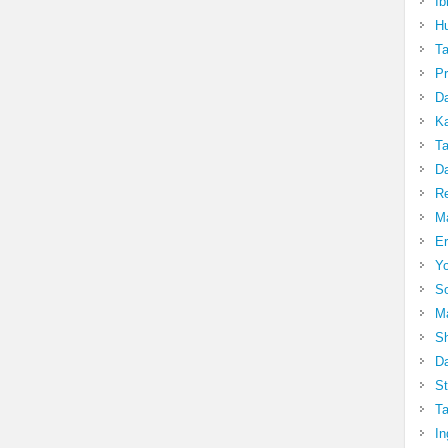
Ib
Hu
T
Pr
Da
Ka
Ta
Da
R
Ma
Er
Yo
So
Ma
Sh
Da
St
Ta
In