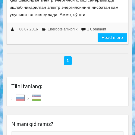
ҳам шамолдан электр энергияси олиш сайёрамизда
ишлаб чиқарилган электр энергиясининг нисбатан кам
улушини ташкил қилади. Аммо, сўнгги…
08.07.2016
Energotejamkorlik
1 Comment
Read more
1
Tilni tanlang:
Nimani qidiramiz?