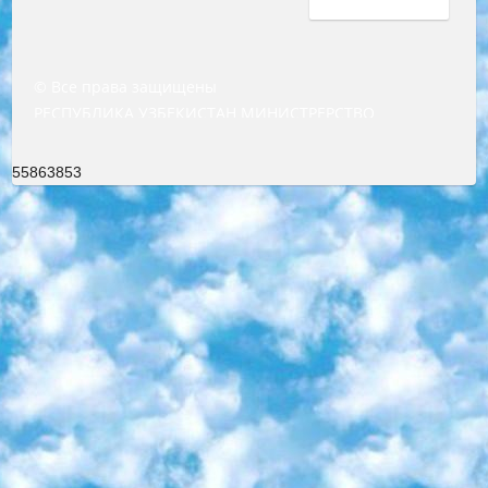
© Все права защищены
РЕСПУБЛИКА УЗБЕКИСТАН МИНИСТРЕРСТВО ДОШКОЛЬНОГО И ШКОЛЬНОГО ОБРАЗОВАНИЯ КОМАНДА в общеобразовательных учреждениях в 2023-2024 учебном году организация и проведение итоговой государственной аттестации обучающихся о Министра дошкольного и школьного образования Республики Узбекистан от 4 марта 2008 года (постановлением Минюста от 20 марта 2008 года № 1778 государственной регистрации) «Итоговое состояние учащихся общего среднего образования на основании положения об утверждении положения об аттестации общего среднего образования выпускной экзамен студентов в образовательных учреждениях в 2023-2024 учебном году В целях организации и прохождения аттестации приказываю: 1. Следующее: перечень предметов, по которым будет проводиться итоговая государственная аттестация и экзамен формы перевода согласно приложению 1; сертификаты международного образца, оценивающие уровень владения иностранными языками перечень согласно приложению 2; 2. Педагогический при специализированных образовательных учреждениях. научно-практический центр квалификации и международной оценки (Д.Давидова) 2024 г. До 25 марта: задания по предметам, по которым будет проводиться итоговая аттестация разработка и утверждение технических условий; итоговая аттестация на основании разработанного предметного задания разработка вопросов по предметам (устно и письменно), экзамен передача; общеобразовательные средние школы и специальные учебные заведения учащиеся выпускных классов школ и интернатов в агентской системе подготовка базы данных экзаменационных материалов и критериев оценки; перевод базы экзаменационных материалов на все языки обучения подать в Республиканский образовательный центр для изготовления; варианты экзаменов на основе разработанных контрольных материалов пусть будут поставлены задачи формирования. 3. Республиканский образовательный центр (Ш.Худайкулов) до 5 апреля 2024 года. до: база данных предоставленных экзаменационных материалов на все языки обучения перевод и экспертиза; для слепых, слабовидящих, глухих, слабослышащих и умственно отсталых детей учащиеся выпускных классов специализированных школ и школ-интернатов база данных экзаменационных материалов на всех преподаваемых языках подготовка критериев оценки; специализированные школы для умственно отсталых детей и технологии для учащихся выпускных классов школ-интернатов разработка соответствующих рекомендаций и критериев проведения ЕГЭ по естествознанию давать задания. 4. Педагогический при специализированных образовательных учреждениях. Научно-практический центр навыков и международной оценки (Д.Давидова), Республика образовательный центр (Худайкулов Ш.) итоговый государственный аттестационный экзамен ориентирован на творческое и логическое мышление при подготовке базы материалов учитывать введение заданий. 5. Следует отметить, что: сертификат государственного образца о знании общеобразовательного предмета и как минимум национальный уровень B1 по предметам на иностранных языках, указанным в Приложении 2. или международно признанный сертификат эквивалентного уровня студенты, изучающие определенный предмет, освобождаются от экзамена; по соответствующим предметам запланирована итоговая государственная аттестация за день до дня, путем жеребьевки Рабочей группой (в письменной форме по предметам, проводимым в форме) из числа сформированных вариантов выбрано 2 варианта; 2 выбранных варианта экзамена анонсированы на официальном сайте министерства и все выпускники по всей стране на основе этих вариантов проводит итоговую государственную аттестацию. 6. Государственное образование учащихся средних общеобразовательных учреждений. знания в соответствии с квалификационными требованиями, которые необходимо приобрести на основании стандартов итоговый (выпускной) контроль для 9 и 11 классов в целях тестирования Экзамены (далее – экзамены) состоят из предметов, перечисленных в приложении 1. будет сделано. 7. Экзамены пройдут с 26 мая по 15 июня 2024 г. (кроме науки физического воспитания). 8. Физическая для учащихся 9 классов общесредних образовательных учреждений. Экзамены по предмету «Образование, квалификация медицина» 1-6 мая 2024 года. сотрудники перевести под присмотр (с отклонениями в физическом или умственном развитии) специализированная школа для детей, школы-интернаты и со сколиозом школы-интернаты санаторного типа для больных детей исключены). 9. Он был слепым, слабовидящим и имел нарушения опорно-двигательного аппарата. экзамены в специализированных школах и интернатах для детей должны проводиться исходя из требований, предъявляемых к общеобразовательным учреждениям (физкультура кроме науки). 10. Специализированная школа для глухих и слабослышащих детей. и экзамены в интернатах и быть реализован в виде письменного теста по математике. 11. Специальность для умственно отсталых детей. Для 9 класса Родной язык и литературное письмо Государственный язык (язык обучения – узбекский). для неклассов) написано Математическое письмо Письменная/устная история Узбекистана Физическое воспитание практично Итоговый контроль Для 11 класса Написание родного языка и литературы (эссе) Математическое письмо Узбекский язык (обучение на узбекском языке) не посещающее общее среднее образование для учреждений)/Образовательное учреждение выбор письменный и устный Иностранный язык письменный/устный Письменная/устная история Узбекистана *По выбору студента:  Химия  Физика  Основы государственного права  География 10 бесплатных образовательных ресурсов - Мы составили подборку онлайн-проектов с интерактивными упражнениями, видеолекциями и статьями. Они помогут вам обрести новые и освежить старые знания бесплатно. 1. «ИНТУИТ» Старейшая образовательная площадка Рунета. Здесь вы найдёте сотни текстовых и видеокурсов на десятки различных тем — от программирования до психологии. Многие курсы подготовлены российскими университетами и крупными международными компаниями вроде Intel и Microsoft. Самостоятельное обучение бесплатное, но желающие могут оплатить услуги персональных наставников. 2. «Смартия» знакомит с актуальными профессиями и подсказывает, как им обучаться. Выбрав заинтересовавшую вас специальность — SMM-специалист, фотограф, веб-дизайнер или другую, — увидите список необходимых для неё умений. Чтобы вы могли освоить их самостоятельно, для каждого умения площадка отображает подборку ссылок на учебные материалы. Хотя «Смартия» ориентируется на русскоязычную аудиторию, часть контента всё же доступна только на английском. 3. «Лекторий Физтеха» Проект Московского физико-технического института (Физтеха). С его помощью вы можете смотреть онлайн серии лекций, записанные на видео в этом вузе. В числе доступных предметов — физика, биология, химия, информационные технологии и другие. К некоторым лекциям администрация ресурса прилагает готовые конспекты, которые можно скачивать в PDF-формате. 4. ITMOcourses Онлайн-площадка Санкт-Петербургского национального исследовательского университета информационных технологий, механики и оптики (ИТМО). Ресурс предоставляет свободный доступ к курсам, разработанным в этом вузе. Каталог материалов разбит на четыре категории: «Оптические системы и технологии», «Приборостроение и робототехника», «Информационные технологии» и «Биотехнологии». Курсы состоят из видеолекций, интерактивных демонстраций и заданий. 5. «КиберЛенинка» Электронная научная библиотека открытого доступа. Каталог площадки регулярно обрастает текстами статей из различных научных изданий. Сгруппированные по журналам и рубрикам публикации можно читать онлайн или скачивать целиком в PDF-формате. Проект нацелен на популяризацию науки за счёт открытого доступа к качественной информации. 6. «ПостНаука» На этом ресурсе публикуют подборки видеолекций, составленные экспертами из разных отраслей и объединённые общими темами. Среди них, к примеру, есть серии «Биоинформатика и геномика», «Культура средневековой Скандинавии» и Cinema Studies о теории кино. Каждая подборка лекций — логически связанная история, рассказанная экспертом от первого лица. Кроме того, на сайте появляются научно-образовательные статьи и тесты на разные темы. 7. «Newочём» Команда проекта «Newочём» отбирает самые интересные тексты из англоязычных СМИ и переводит те из них, за которые голосуют участники сообщества «ВКонтакте». По большей части это научно-популярные статьи. Редакторы придумывают лишь заголовки, в остальном содержание переводов соответствует оригиналам. Полные тексты можно читать прямо в социальной сети. 8. InternetUrok Онлайн-база материалов по основным дисциплинам школьной программы. Информация на сайте структурирована по классам, предметам и темам (урокам). Каждый урок состоит из видеолекций и конспектов. Есть также интерактивные тренажёры и тесты для закрепления пройденного материала. Даже если вы давно окончили школу, возможность повторить программу старших классов всегда может пригодиться. 9. Edutainme Ещё один ресурс об образовании. В отличие от Newtonew, как мне кажется, Edutainme больше ориентируется на представителей индустрии: педагогов, предпринимателей, разработчиков образовательных проектов. Но и любой, кто просто стремится к саморазвитию, найдёт на сайте много полезного и интересного для себя. Например, информацию о новых курсах и образовательных сервисах. 10. Newtonew Онлайн-медиа об образовании и обучении в широком смысле. Авторы Newtonew пишут об инструментах, заведениях, тактиках и стратегиях, которые помогают учить других и получать новые знания самостоятельно. На этой площадке вы найдёте новости, обзоры, аналитические мате
55863853