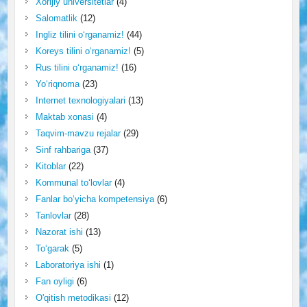
Xorijiy universitetlar
(4)
Salomatlik
(12)
Ingliz tilini o‘rganamiz!
(44)
Koreys tilini o‘rganamiz!
(5)
Rus tilini o‘rganamiz!
(16)
Yo‘riqnoma
(23)
Internet texnologiyalari
(13)
Maktab xonasi
(4)
Taqvim-mavzu rejalar
(29)
Sinf rahbariga
(37)
Kitoblar
(22)
Kommunal to‘lovlar
(4)
Fanlar bo‘yicha kompetensiya
(6)
Tanlovlar
(28)
Nazorat ishi
(13)
To‘garak
(5)
Laboratoriya ishi
(1)
Fan oyligi
(6)
O'qitish metodikasi
(12)