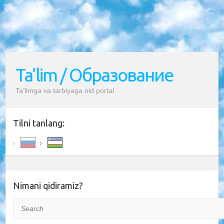
Ta’lim / Образование
Ta’limga va tarbiyaga oid portal
Tilni tanlang:
Nimani qidiramiz?
Search