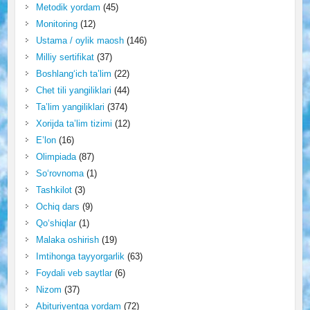
Metodik yordam
(45)
Monitoring
(12)
Ustama / oylik maosh
(146)
Milliy sertifikat
(37)
Boshlang‘ich ta’lim
(22)
Chet tili yangiliklari
(44)
Ta’lim yangiliklari
(374)
Xorijda ta’lim tizimi
(12)
E’lon
(16)
Olimpiada
(87)
So‘rovnoma
(1)
Tashkilot
(3)
Ochiq dars
(9)
Qo‘shiqlar
(1)
Malaka oshirish
(19)
Imtihonga tayyorgarlik
(63)
Foydali veb saytlar
(6)
Nizom
(37)
Abituriyentga yordam
(72)