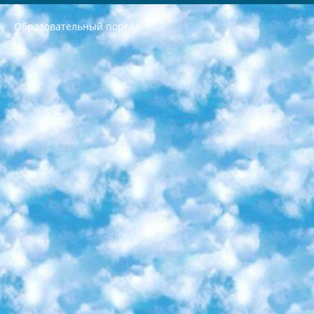
Образовательный портал
РЕСПУБЛИКА УЗБЕКИСТАН МИНИСТРЕРСТВО ДОШКОЛЬНОГО И ШКОЛЬНОГО ОБРАЗОВАНИЯ КОМАНДА в общеобразовательных учреждениях в 2023-2024 учебном году организация и проведение итоговой государственной аттестации обучающихся о Министра дошкольного и школьного образования Республики Узбекистан от 4 марта 2008 года (постановлением Минюста от 20 марта 2008 года № 1778 государственной регистрации) «Итоговое состояние учащихся общего среднего образования на основании положения об утверждении положения об аттестации общего среднего образования выпускной экзамен студентов в образовательных учреждениях в 2023-2024 учебном году В целях организации и прохождения аттестации приказываю: 1. Следующее: перечень предметов, по которым будет проводиться итоговая государственная аттестация и экзамен формы перевода согласно приложению 1; сертификаты международного образца, оценивающие уровень владения иностранными языками перечень согласно приложению 2; 2. Педагогический при специализированных образовательных учреждениях. научно-практический центр квалификации и международной оценки (Д.Давидова) 2024 г. До 25 марта: задания по предметам, по которым будет проводиться итоговая аттестация разработка и утверждение технических условий; итоговая аттестация на основании разработанного предметного задания разработка вопросов по предметам (устно и письменно), экзамен передача; общеобразовательные средние школы и специальные учебные заведения учащиеся выпускных классов школ и интернатов в агентской системе подготовка базы данных экзаменационных материалов и критериев оценки; перевод базы экзаменационных материалов на все языки обучения подать в Республиканский образовательный центр для изготовления; варианты экзаменов на основе разработанных контрольных материалов пусть будут поставлены задачи формирования. 3. Республиканский образовательный центр (Ш.Худайкулов) до 5 апреля 2024 года. до: база данных предоставленных экзаменационных материалов на все языки обучения перевод и экспертиза; для слепых, слабовидящих, глухих, слабослышащих и умственно отсталых детей учащиеся выпускных классов специализированных школ и школ-интернатов база данных экзаменационных материалов на всех преподаваемых языках подготовка критериев оценки; специализированные школы для умственно отсталых детей и технологии для учащихся выпускных классов школ-интернатов разработка соответствующих рекомендаций и критериев проведения ЕГЭ по естествознанию давать задания. 4. Педагогический при специализированных образовательных учреждениях. Научно-практический центр навыков и международной оценки (Д.Давидова), Республика образовательный центр (Худайкулов Ш.) итоговый государственный аттестационный экзамен ориентирован на творческое и логическое мышление при подготовке базы материалов учитывать введение заданий. 5. Следует отметить, что: сертификат государственного образца о знании общеобразовательного предмета и как минимум национальный уровень B1 по предметам на иностранных языках, указанным в Приложении 2. или международно признанный сертификат эквивалентного уровня студенты, изучающие определенный предмет, освобождаются от экзамена; по соответствующим предметам запланирована итоговая государственная аттестация за день до дня, путем жеребьевки Рабочей группой (в письменной форме по предметам, проводимым в форме) из числа сформированных вариантов выбрано 2 варианта; 2 выбранных варианта экзамена анонсированы на официальном сайте министерства и все выпускники по всей стране на основе этих вариантов проводит итоговую государственную аттестацию. 6. Государственное образование учащихся средних общеобразовательных учреждений. знания в соответствии с квалификационными требованиями, которые необходимо приобрести на основании стандартов итоговый (выпускной) контроль для 9 и 11 классов в целях тестирования Экзамены (далее – экзамены) состоят из предметов, перечисленных в приложении 1. будет сделано. 7. Экзамены пройдут с 26 мая по 15 июня 2024 г. (кроме науки физического воспитания). 8. Физическая для учащихся 9 классов общесредних образовательных учреждений. Экзамены по предмету «Образование, квалификация медицина» 1-6 мая 2024 года. сотрудники перевести под присмотр (с отклонениями в физическом или умственном развитии) специализированная школа для детей, школы-интернаты и со сколиозом школы-интернаты санаторного типа для больных детей исключены). 9. Он был слепым, слабовидящим и имел нарушения опорно-двигательного аппарата. экзамены в специализированных школах и интернатах для детей должны проводиться исходя из требований, предъявляемых к общеобразовательным учреждениям (физкультура кроме науки). 10. Специализированная школа для глухих и слабослышащих детей. и экзамены в интернатах и быть реализован в виде письменного теста по математике. 11. Специальность для умственно отсталых детей. Для 9 класса Родной язык и литературное письмо Государственный язык (язык обучения – узбекский). для неклассов) написано Математическое письмо Письменная/устная история Узбекистана Физическое воспитание практично Итоговый контроль Для 11 класса Написание родного языка и литературы (эссе) Математическое письмо Узбекский язык (обучение на узбекском языке) не посещающее общее среднее образование для учреждений)/Образовательное учреждение выбор письменный и устный Иностранный язык письменный/устный Письменная/устная история Узбекистана *По выбору студента:  Химия  Физика  Основы государственного права  География 10 бесплатных образовательных ресурсов - Мы составили подборку онлайн-проектов с интерактивными упражнениями, видеолекциями и статьями. Они помогут вам обрести новые и освежить старые знания бесплатно. 1. «ИНТУИТ» Старейшая образовательная площадка Рунета. Здесь вы найдёте сотни текстовых и видеокурсов на десятки различных тем — от программирования до психологии. Многие курсы подготовлены российскими университетами и крупными международными компаниями вроде Intel и Microsoft. Самостоятельное обучение бесплатное, но желающие могут оплатить услуги персональных наставников. 2. «Смартия» знакомит с актуальными профессиями и подсказывает, как им обучаться. Выбрав заинтересовавшую вас специальность — SMM-специалист, фотограф, веб-дизайнер или другую, — увидите список необходимых для неё умений. Чтобы вы могли освоить их самостоятельно, для каждого умения площадка отображает подборку ссылок на учебные материалы. Хотя «Смартия» ориентируется на русскоязычную аудиторию, часть контента всё же доступна только на английском. 3. «Лекторий Физтеха» Проект Московского физико-технического института (Физтеха). С его помощью вы можете смотреть онлайн серии лекций, записанные на видео в этом вузе. В числе доступных предметов — физика, биология, химия, информационные технологии и другие. К некоторым лекциям администрация ресурса прилагает готовые конспекты, которые можно скачивать в PDF-формате. 4. ITMOcourses Онлайн-площадка Санкт-Петербургского национального исследовательского университета информационных технологий, механики и оптики (ИТМО). Ресурс предоставляет свободный доступ к курсам, разработанным в этом вузе. Каталог материалов разбит на четыре категории: «Оптические системы и технологии», «Приборостроение и робототехника», «Информационные технологии» и «Биотехнологии». Курсы состоят из видеолекций, интерактивных демонстраций и заданий. 5. «КиберЛенинка» Электронная научная библиотека открытого доступа. Каталог площадки регулярно обрастает текстами статей из различных научных изданий. Сгруппированные по журналам и рубрикам публикации можно читать онлайн или скачивать целиком в PDF-формате. Проект нацелен на популяризацию науки за счёт открытого доступа к качественной информации. 6. «ПостНаука» На этом ресурсе публикуют подборки видеолекций, составленные экспертами из разных отраслей и объединённые общими темами. Среди них, к примеру, есть серии «Биоинформатика и геномика», «Культура средневековой Скандинавии» и Cinema Studies о теории кино. Каждая подборка лекций — логически связанная история, рассказанная экспертом от первого лица. Кроме того, на сайте появляются научно-образовательные статьи и тесты на разные темы. 7. «Newочём» Команда проекта «Newочём» отбирает самые интересные тексты из англоязычных СМИ и переводит те из них, за которые голосуют участники сообщества «ВКонтакте». По большей части это научно-популярные статьи. Редакторы придумывают лишь заголовки, в остальном содержание переводов соответствует оригиналам. Полные тексты можно читать прямо в социальной сети. 8. InternetUrok Онлайн-база материалов по основным дисциплинам школьной программы. Информация на сайте структурирована по классам, предметам и темам (урокам). Каждый урок состоит из видеолекций и конспектов. Есть также интерактивные тренажёры и тесты для закрепления пройденного материала. Даже если вы давно окончили школу, возможность повторить программу старших классов всегда может пригодиться. 9. Edutainme Ещё один ресурс об образовании. В отличие от Newtonew, как мне кажется, Edutainme больше ориентируется на представителей индустрии: педагогов, предпринимателей, разработчиков образовательных проектов. Но и любой, кто просто стремится к саморазвитию, найдёт на сайте много полезного и интересного для себя. Например, информацию о новых курсах и образовательных сервисах. 10. Newtonew Онлайн-медиа об образовании и обучении в широком смысле. Авторы Newtonew пишут об инструментах, заведениях, тактиках и стратегиях, которые помогают учить других и получать новые знания самостоятельно. На этой площадке вы найдёте новости, обзоры, аналитические мат