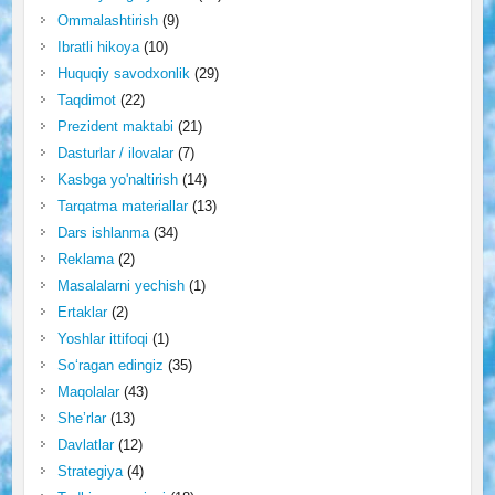
Ommalashtirish
(9)
Ibratli hikoya
(10)
Huquqiy savodxonlik
(29)
Taqdimot
(22)
Prezident maktabi
(21)
Dasturlar / ilovalar
(7)
Kasbga yo'naltirish
(14)
Tarqatma materiallar
(13)
Dars ishlanma
(34)
Reklama
(2)
Masalalarni yechish
(1)
Ertaklar
(2)
Yoshlar ittifoqi
(1)
So‘ragan edingiz
(35)
Maqolalar
(43)
She’rlar
(13)
Davlatlar
(12)
Strategiya
(4)