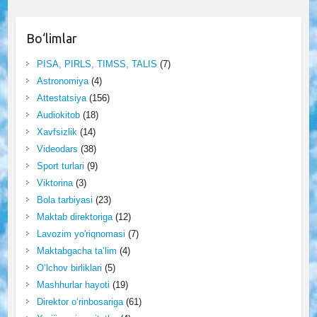
Bo‘limlar
PISA, PIRLS, TIMSS, TALIS
(7)
Astronomiya
(4)
Attestatsiya
(156)
Audiokitob
(18)
Xavfsizlik
(14)
Videodars
(38)
Sport turlari
(9)
Viktorina
(3)
Bola tarbiyasi
(23)
Maktab direktoriga
(12)
Lavozim yo'riqnomasi
(7)
Maktabgacha ta’lim
(4)
O‘lchov birliklari
(5)
Mashhurlar hayoti
(19)
Direktor o‘rinbosariga
(61)