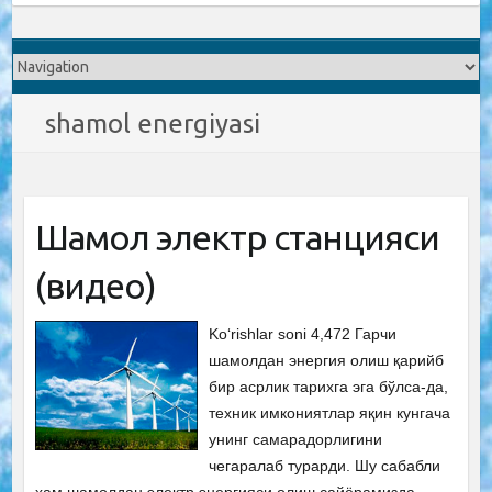
shamol energiyasi
Шамол электр станцияси
(видео)
Ko‘rishlar soni 4,472 Гарчи
шамолдан энергия олиш қарийб
бир асрлик тарихга эга бўлса-да,
техник имкониятлар яқин кунгача
унинг самарадорлигини
чегаралаб турарди. Шу сабабли