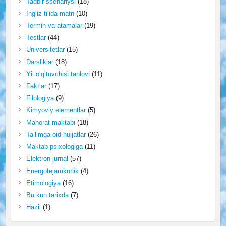
Tadbir ssenariysi
(18)
Ingliz tilida matn
(10)
Termin va atamalar
(19)
Testlar
(44)
Universitetlar
(15)
Darsliklar
(18)
Yil o‘qituvchisi tanlovi
(11)
Faktlar
(17)
Filologiya
(9)
Kimyoviy elementlar
(5)
Mahorat maktabi
(18)
Ta’limga oid hujjatlar
(26)
Maktab psixologiga
(11)
Elektron jurnal
(57)
Energotejamkorlik
(4)
Etimologiya
(16)
Bu kun tarixda
(7)
Hazil
(1)