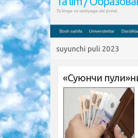
Ta’lim / Образов
Ta’limga va tarbiyaga oid portal
Bosh sahifa
Universitetlar
Darslikla
suyunchi puli 2023
«Суюнчи пули»ни