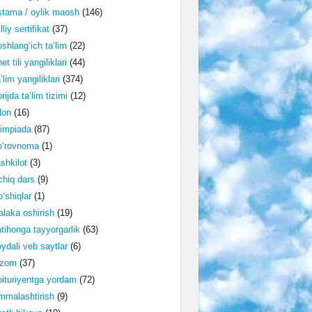
tama / oylik maosh
(146)
lliy sertifikat
(37)
shlang‘ich ta’lim
(22)
et tili yangiliklari
(44)
’lim yangiliklari
(374)
rijda ta’lim tizimi
(12)
lon
(16)
impiada
(87)
o‘rovnoma
(1)
shkilot
(3)
hiq dars
(9)
‘shiqlar
(1)
laka oshirish
(19)
tihonga tayyorgarlik
(63)
ydali veb saytlar
(6)
izom
(37)
ituriyentga yordam
(72)
malashtirish
(9)