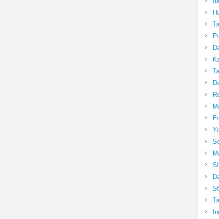
Ib
Hu
T
Pr
Da
Ka
Ta
Da
R
Ma
Er
Yo
So
Ma
Sh
Da
St
Ta
In