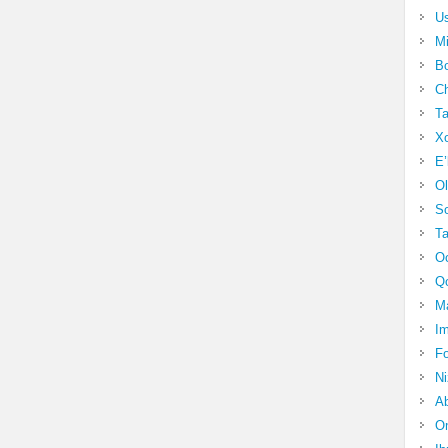
Us
Mi
Bo
Ch
Ta
Xo
E’
Ol
S
Ta
Oc
Qo
Ma
Im
Fo
N
Ab
Om