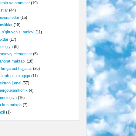
rmin va atamalar
(19)
stlar
(44)
iversitetlar
(15)
rsliklar
(18)
l o‘qituvchisi tanlovi
(11)
ktlar
(17)
lologiya
(9)
myoviy elementlar
(5)
horat maktabi
(18)
’limga oid hujjatlar
(26)
ktab psixologiga
(11)
ektron jurnal
(57)
ergotejamkorlik
(4)
imologiya
(16)
 kun tarixda
(7)
zil
(1)