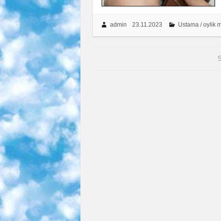
admin
23.11.2023
Ustama / oylik 
S