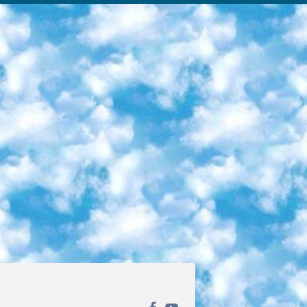
ека открытого доступа. Каталог площадки регулярно обрастает текстами статей из различных научных изданий. Сгруппированные по журналам и рубрикам публикации можно читать онлайн или скачивать целиком в PDF-формате. Проект нацелен на популяризацию науки за счёт открытого доступа к качественной информации. 6. «ПостНаука» На этом ресурсе публикуют подборки видеолекций, составленные экспертами из разных отраслей и объединённые общими темами. Среди них, к примеру, есть серии «Биоинформатика и геномика», «Культура средневековой Скандинавии» и Cinema Studies о теории кино. Каждая подборка лекций — логически связанная история, рассказанная экспертом от первого лица. Кроме того, на сайте появляются научно-образовательные статьи и тесты на разные темы. 7. «Newочём» Команда проекта «Newочём» отбирает самые интересные тексты из англоязычных СМИ и переводит те из них, за которые голосуют участники сообщества «ВКонтакте». По большей части это научно-популярные статьи. Редакторы придумывают лишь заголовки, в остальном содержание переводов соответствует оригиналам. Полные тексты можно читать прямо в социальной сети. 8. InternetUrok Онлайн-база материалов по основным дисциплинам школьной программы. Информация на сайте структурирована по классам, предметам и темам (урокам). Каждый урок состоит из видеолекций и конспектов. Есть также интерактивные тренажёры и тесты для закрепления пройденного материала. Даже если вы давно окончили школу, возможность повторить программу старших классов всегда может пригодиться. 9. Edutainme Ещё один ресурс об образовании. В отличие от Newtonew, как мне кажется, Edutainme больше ориентируется на представителей индустрии: педагогов, предпринимателей, разработчиков образовательных проектов. Но и любой, кто просто стремится к саморазвитию, найдёт на сайте много полезного и интересного для себя. Например, информацию о новых курсах и образовательных сервисах. 10. Newtonew Онлайн-медиа об образовании и обучении в широком смысле. Авторы Newtonew пишут об инструментах, заведениях, тактиках и стратегиях, которые помогают учить других и получать новые знания самостоятельно. На этой площадке вы найдёте новости, обзоры, аналитические мат