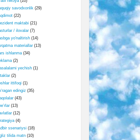
ratli hikoya
(10)
quqiy savodxonlik
(29)
aqdimot
(22)
ezident maktabi
(21)
sturlar / ilovalar
(7)
sbga yo'naltirish
(14)
rqatma materiallar
(13)
rs ishlanma
(34)
eklama
(2)
salalarni yechish
(1)
taklar
(2)
shlar ittifoqi
(1)
‘ragan edingiz
(35)
qolalar
(43)
e’rlar
(13)
vlatlar
(12)
rategiya
(4)
dbir ssenariysi
(18)
gliz tilida matn
(10)