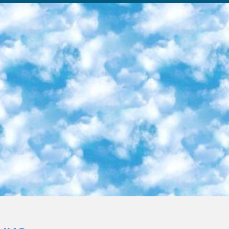
ка образовательный центр (Худайкулов Ш.) итоговый государственный аттестационный экзамен ориентирован на творческое и логическое мышление при подготовке базы материалов учитывать введение заданий. 5. Следует отметить, что: сертификат государственного образца о знании общеобразовательного предмета и как минимум национальный уровень B1 по предметам на иностранных языках, указанным в Приложении 2. или международно признанный сертификат эквивалентного уровня студенты, изучающие определенный предмет, освобождаются от экзамена; по соответствующим предметам запланирована итоговая государственная аттестация за день до дня, путем жеребьевки Рабочей группой (в письменной форме по предметам, проводимым в форме) из числа сформированных вариантов выбрано 2 варианта; 2 выбранных варианта экзамена анонсированы на официальном сайте министерства и все выпускники по всей стране на основе этих вариантов проводит итоговую государственную аттестацию. 6. Государственное образование учащихся средних общеобразовательных учреждений. знания в соответствии с квалификационными требованиями, которые необходимо приобрести на основании стандартов итоговый (выпускной) контроль для 9 и 11 классов в целях тестирования Экзамены (далее – экзамены) состоят из предметов, перечисленных в приложении 1. будет сделано. 7. Экзамены пройдут с 26 мая по 15 июня 2024 г. (кроме науки физического воспитания). 8. Физическая для учащихся 9 классов общесредних образовательных учреждений. Экзамены по предмету «Образование, квалификация медицина» 1-6 мая 2024 года. сотрудники перевести под присмотр (с отклонениями в физическом или умственном развитии) специализированная школа для детей, школы-интернаты и со сколиозом школы-интернаты санаторного типа для больных детей исключены). 9. Он был слепым, слабовидящим и имел нарушения опорно-двигательного аппарата. экзамены в специализированных школах и интернатах для детей должны проводиться исходя из требований, предъявляемых к общеобразовательным учреждениям (физкультура кроме науки). 10. Специализированная школа для глухих и слабослышащих детей. и экзамены в интернатах и быть реализован в виде письменного теста по математике. 11. Специальность для умственно отсталых детей. Для 9 класса Родной язык и литературное письмо Государственный язык (язык обучения – узбекский). для неклассов) написано Математическое письмо Письменная/устная история Узбекистана Физическое воспитание практично Итоговый контроль Для 11 класса Написание родного языка и литературы (эссе) Математическое письмо Узбекский язык (обучение на узбекском языке) не посещающее общее среднее образование для учреждений)/Образовательное учреждение выбор письменный и устный Иностранный язык письменный/устный Письменная/устная история Узбекистана *По выбору студента:  Химия  Физика  Основы государственного права  География 10 бесплатных образовательных ресурсов - Мы составили подборку онлайн-проектов с интерактивными упражнениями, видеолекциями и статьями. Они помогут вам обрести новые и освежить старые знания бесплатно. 1. «ИНТУИТ» Старейшая образовательная площадка Рунета. Здесь вы найдёте сотни текстовых и видеокурсов на десятки различных тем — от программирования до психологии. Многие курсы подготовлены российскими университетами и крупными международными компаниями вроде Intel и Microsoft. Самостоятельное обучение бесплатное, но желающие могут оплатить услуги персональных наставников. 2. «Смартия» знакомит с актуальными профессиями и подсказывает, как им обучаться. Выбрав заинтересовавшую вас специальность — SMM-специалист, фотограф, веб-дизайнер или другую, — увидите список необходимых для неё умений. Чтобы вы могли освоить их самостоятельно, для каждого умения площадка отображает подборку ссылок на учебные материалы. Хотя «Смартия» ориентируется на русскоязычную аудиторию, часть контента всё же доступна только на английском. 3. «Лекторий Физтеха» Проект Московского физико-технического института (Физтеха). С его помощью вы можете смотреть онлайн серии лекций, записанные на видео в этом вузе. В числе доступных предметов — физика, биология, химия, информационные технологии и другие. К некоторым лекциям администрация ресурса прилагает готовые конспекты, которые можно скачивать в PDF-формате. 4. ITMOcourses Онлайн-площадка Санкт-Петербургского национального исследовательского университета информационных технологий, механики и оптики (ИТМО). Ресурс предоставляет свободный доступ к курсам, разработанным в этом вузе. Каталог материалов разбит на четыре категории: «Оптические системы и технологии», «Приборостроение и робототехника», «Информационные технологии» и «Биотехнологии». Курсы состоят из видеолекций, интерактивных демонстраций и заданий. 5. «КиберЛенинка» Электронная научная библиот