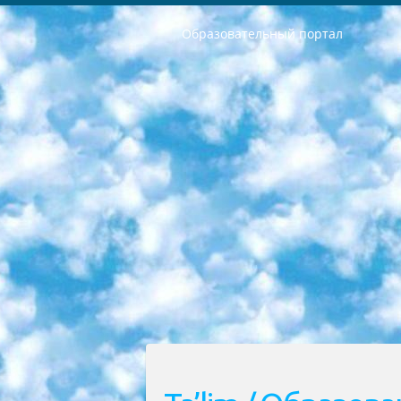
Образовательный портал
РЕСПУБЛИКА УЗБЕКИСТАН МИНИСТРЕРСТВО ДОШКОЛЬНОГО И ШКОЛЬНОГО ОБРАЗОВАНИЯ КОМАНДА в общеобразовательных учреждениях в 2023-2024 учебном году организация и проведение итоговой государственной аттестации обучающихся о Министра дошкольного и школьного образования Республики Узбекистан от 4 марта 2008 года (постановлением Минюста от 20 марта 2008 года № 1778 государственной регистрации) «Итоговое состояние учащихся общего среднего образования на основании положения об утверждении положения об аттестации общего среднего образования выпускной экзамен студентов в образовательных учреждениях в 2023-2024 учебном году В целях организации и прохождения аттестации приказываю: 1. Следующее: перечень предметов, по которым будет проводиться итоговая государственная аттестация и экзамен формы перевода согласно приложению 1; сертификаты международного образца, оценивающие уровень владения иностранными языками перечень согласно приложению 2; 2. Педагогический при специализированных образовательных учреждениях. научно-практический центр квалификации и международной оценки (Д.Давидова) 2024 г. До 25 марта: задания по предметам, по которым будет проводиться итоговая аттестация разработка и утверждение технических условий; итоговая аттестация на основании разработанного предметного задания разработка вопросов по предметам (устно и письменно), экзамен передача; общеобразовательные средние школы и специальные учебные заведения учащиеся выпускных классов школ и интернатов в агентской системе подготовка базы данных экзаменационных материалов и критериев оценки; перевод базы экзаменационных материалов на все языки обучения подать в Республиканский образовательный центр для изготовления; варианты экзаменов на основе разработанных контрольных материалов пусть будут поставлены задачи формирования. 3. Республиканский образовательный центр (Ш.Худайкулов) до 5 апреля 2024 года. до: база данных предоставленных экзаменационных материалов на все языки обучения перевод и экспертиза; для слепых, слабовидящих, глухих, слабослышащих и умственно отсталых детей учащиеся выпускных классов специализированных школ и школ-интернатов база данных экзаменационных материалов на всех преподаваемых языках подготовка критериев оценки; специализированные школы для умственно отсталых детей и технологии для учащихся выпускных классов школ-интернатов разработка соответствующих рекомендаций и критериев проведения ЕГЭ по естествознанию давать задания. 4. Педагогический при специализированных образовательных учреждениях. Научно-практический центр навыков и международной оценки (Д.Давидова), Республи