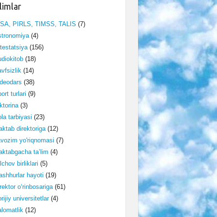
limlar
ISA, PIRLS, TIMSS, TALIS
(7)
stronomiya
(4)
testatsiya
(156)
diokitob
(18)
vfsizlik
(14)
deodars
(38)
ort turlari
(9)
ktorina
(3)
la tarbiyasi
(23)
ktab direktoriga
(12)
vozim yo'riqnomasi
(7)
ktabgacha ta’lim
(4)
lchov birliklari
(5)
shhurlar hayoti
(19)
rektor o‘rinbosariga
(61)
rijiy universitetlar
(4)
lomatlik
(12)