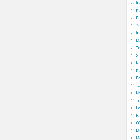
In
Ko
Ru
Yo
In
Ma
Ta
Si
Ki
Ko
Fa
Ta
Na
To
La
Fa
O'
M
Mo