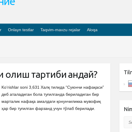
ание
r
Onlayn testlar
Taqvim-mavzu rejalar
Aloqa
 олиш тартиби қандай?
Til
Ko‘rishlar soni 3,631 Халқ тилида “Суюнчи нафақаси”
деб аталадиган бола туғилганда бериладиган бир
марталик нафақа амалдаги қонунчиликка мувофиқ
ҳар бир туғилган фарзанд учун тўлаб берилади.
Nim
Sea