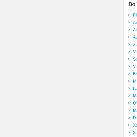
Bo‘
P
A
At
Au
Xa
Vi
Sp
Vi
Bo
Ma
La
Ma
O‘
Ma
Di
Xo
Sa