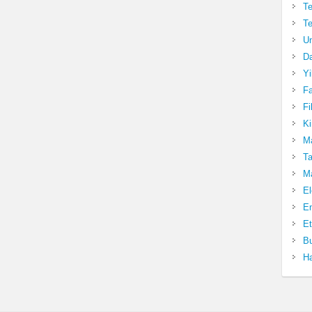
Te
Te
Un
Da
Yi
Fa
Fi
Ki
Ma
Ta
Ma
El
En
Et
Bu
Ha