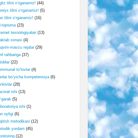
gliz tilini o‘rganamiz!
(44)
reys tilini o‘rganamiz!
(5)
s tilini o‘rganamiz!
(16)
‘riqnoma
(23)
ternet texnologiyalari
(13)
ktab xonasi
(4)
qvim-mavzu rejalar
(29)
nf rahbariga
(37)
toblar
(22)
mmunal to‘lovlar
(4)
nlar bo‘yicha kompetensiya
(6)
nlovlar
(28)
zorat ishi
(13)
‘garak
(5)
boratoriya ishi
(1)
n oyligi
(6)
qitish metodikasi
(12)
etodik yordam
(45)
nitoring
(12)