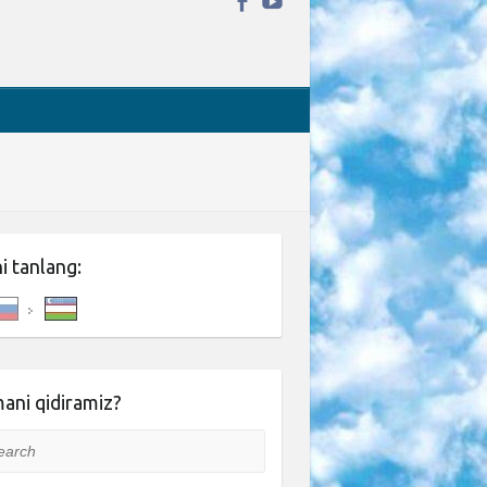
ni tanlang:
ani qidiramiz?
rch