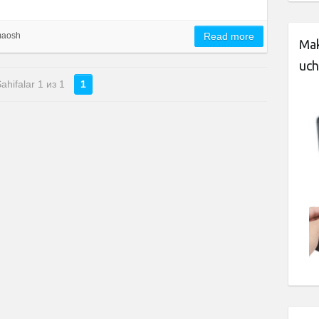
maosh
Read more
Mak
uch
ahifalar 1 из 1
1