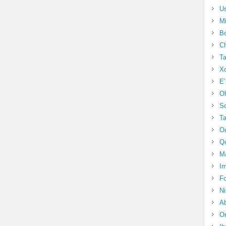
Us
Mi
Bo
Ch
Ta
Xo
E’
Ol
S
Ta
Oc
Qo
Ma
Im
Fo
N
Ab
Om