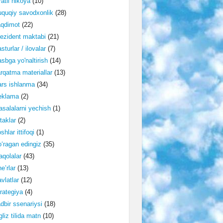
ratli hikoya
(10)
quqiy savodxonlik
(28)
aqdimot
(22)
ezident maktabi
(21)
sturlar / ilovalar
(7)
sbga yo'naltirish
(14)
rqatma materiallar
(13)
rs ishlanma
(34)
eklama
(2)
salalarni yechish
(1)
taklar
(2)
shlar ittifoqi
(1)
‘ragan edingiz
(35)
qolalar
(43)
e’rlar
(13)
vlatlar
(12)
rategiya
(4)
dbir ssenariysi
(18)
gliz tilida matn
(10)