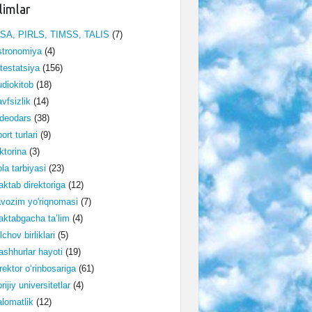
limlar
ISA, PIRLS, TIMSS, TALIS
(7)
stronomiya
(4)
testatsiya
(156)
diokitob
(18)
vfsizlik
(14)
deodars
(38)
ort turlari
(9)
ktorina
(3)
la tarbiyasi
(23)
ktab direktoriga
(12)
vozim yo'riqnomasi
(7)
ktabgacha ta’lim
(4)
lchov birliklari
(5)
shhurlar hayoti
(19)
rektor o‘rinbosariga
(61)
rijiy universitetlar
(4)
lomatlik
(12)