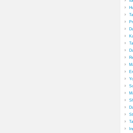
Ib
Hu
T
Pr
Da
Ka
Ta
Da
R
Ma
Er
Yo
So
Ma
Sh
Da
St
Ta
In