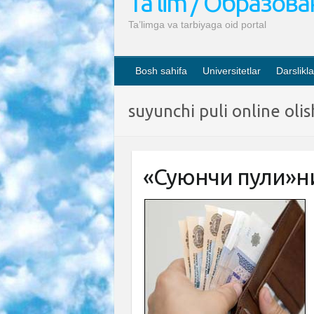
Ta’lim / Образов
Ta’limga va tarbiyaga oid portal
Bosh sahifa
Universitetlar
Darslikla
suyunchi puli online olis
«Суюнчи пули»ни