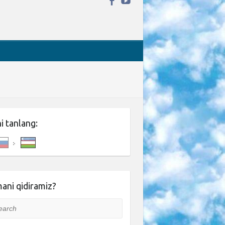
ni tanlang:
ani qidiramiz?
rch