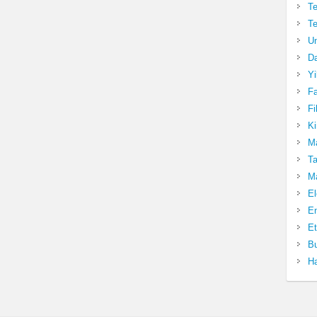
Te
Te
Un
Da
Yi
Fa
Fi
Ki
Ma
Ta
Ma
El
En
Et
Bu
Ha