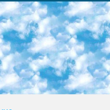
ка образовательный центр (Худайкулов Ш.) итоговый государственный аттестационный экзамен ориентирован на творческое и логическое мышление при подготовке базы материалов учитывать введение заданий. 5. Следует отметить, что: сертификат государственного образца о знании общеобразовательного предмета и как минимум национальный уровень B1 по предметам на иностранных языках, указанным в Приложении 2. или международно признанный сертификат эквивалентного уровня студенты, изучающие определенный предмет, освобождаются от экзамена; по соответствующим предметам запланирована итоговая государственная аттестация за день до дня, путем жеребьевки Рабочей группой (в письменной форме по предметам, проводимым в форме) из числа сформированных вариантов выбрано 2 варианта; 2 выбранных варианта экзамена анонсированы на официальном сайте министерства и все выпускники по всей стране на основе этих вариантов проводит итоговую государственную аттестацию. 6. Государственное образование учащихся средних общеобразовательных учреждений. знания в соответствии с квалификационными требованиями, которые необходимо приобрести на основании стандартов итоговый (выпускной) контроль для 9 и 11 классов в целях тестирования Экзамены (далее – экзамены) состоят из предметов, перечисленных в приложении 1. будет сделано. 7. Экзамены пройдут с 26 мая по 15 июня 2024 г. (кроме науки физического воспитания). 8. Физическая для учащихся 9 классов общесредних образовательных учреждений. Экзамены по предмету «Образование, квалификация медицина» 1-6 мая 2024 года. сотрудники перевести под присмотр (с отклонениями в физическом или умственном развитии) специализированная школа для детей, школы-интернаты и со сколиозом школы-интернаты санаторного типа для больных детей исключены). 9. Он был слепым, слабовидящим и имел нарушения опорно-двигательного аппарата. экзамены в специализированных школах и интернатах для детей должны проводиться исходя из требований, предъявляемых к общеобразовательным учреждениям (физкультура кроме науки). 10. Специализированная школа для глухих и слабослышащих детей. и экзамены в интернатах и быть реализован в виде письменного теста по математике. 11. Специальность для умственно отсталых детей. Для 9 класса Родной язык и литературное письмо Государственный язык (язык обучения – узбекский). для неклассов) написано Математическое письмо Письменная/устная история Узбекистана Физическое воспитание практично Итоговый контроль Для 11 класса Написание родного языка и литературы (эссе) Математическое письмо Узбекский язык (обучение на узбекском языке) не посещающее общее среднее образование для учреждений)/Образовательное учреждение выбор письменный и устный Иностранный язык письменный/устный Письменная/устная история Узбекистана *По выбору студента:  Химия  Физика  Основы государственного права  География 10 бесплатных образовательных ресурсов - Мы составили подборку онлайн-проектов с интерактивными упражнениями, видеолекциями и статьями. Они помогут вам обрести новые и освежить старые знания бесплатно. 1. «ИНТУИТ» Старейшая образовательная площадка Рунета. Здесь вы найдёте сотни текстовых и видеокурсов на десятки различных тем — от программирования до психологии. Многие курсы подготовлены российскими университетами и крупными международными компаниями вроде Intel и Microsoft. Самостоятельное обучение бесплатное, но желающие могут оплатить услуги персональных наставников. 2. «Смартия» знакомит с актуальными профессиями и подсказывает, как им обучаться. Выбрав заинтересовавшую вас специальность — SMM-специалист, фотограф, веб-дизайнер или другую, — увидите список необходимых для неё умений. Чтобы вы могли освоить их самостоятельно, для каждого умения площадка отображает подборку ссылок на учебные материалы. Хотя «Смартия» ориентируется на русскоязычную аудиторию, часть контента всё же доступна только на английском. 3. «Лекторий Физтеха» Проект Московского физико-технического института (Физтеха). С его помощью вы можете смотреть онлайн серии лекций, записанные на видео в этом вузе. В числе доступных предметов — физика, биология, химия, информационные технологии и другие. К некоторым лекциям администрация ресурса прилагает готовые конспекты, которые можно скачивать в PDF-формате. 4. ITMOcourses Онлайн-площадка Санкт-Петербургского национального исследовательского университета информационных технологий, механики и оптики (ИТМО). Ресурс предоставляет свободный доступ к курсам, разработанным в этом вузе. Каталог материалов разбит на четыре категории: «Оптические системы и технологии», «Приборостроение и робототехника», «Информационные технологии» и «Биотехнологии». Курсы состоят из видеолекций, интерактивных демонстраций и заданий. 5. «КиберЛенинка» Электронная научная библиот