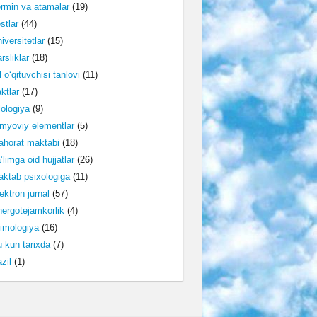
rmin va atamalar
(19)
stlar
(44)
iversitetlar
(15)
rsliklar
(18)
l o‘qituvchisi tanlovi
(11)
ktlar
(17)
lologiya
(9)
myoviy elementlar
(5)
horat maktabi
(18)
’limga oid hujjatlar
(26)
ktab psixologiga
(11)
ektron jurnal
(57)
ergotejamkorlik
(4)
imologiya
(16)
 kun tarixda
(7)
zil
(1)