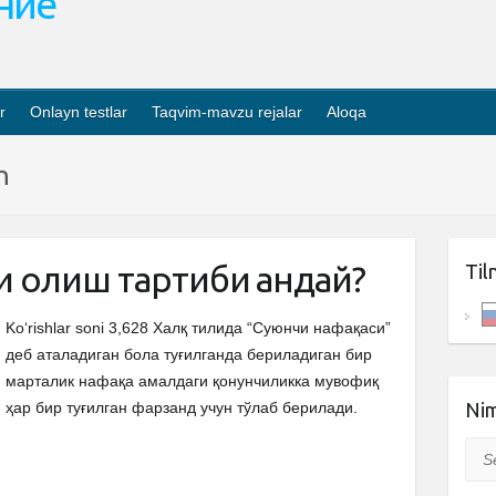
ание
r
Onlayn testlar
Taqvim-mavzu rejalar
Aloqa
h
 олиш тартиби қандай?
Til
Ko‘rishlar soni 3,628 Халқ тилида “Суюнчи нафақаси”
деб аталадиган бола туғилганда бериладиган бир
марталик нафақа амалдаги қонунчиликка мувофиқ
ҳар бир туғилган фарзанд учун тўлаб берилади.
Nim
Sea