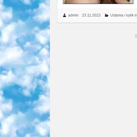
admin
23.11.2023
Ustama / oylik 
S