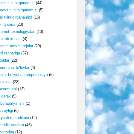
gliz tilini o‘rganamiz!
(44)
reys tilini o‘rganamiz!
(5)
s tilini o‘rganamiz!
(16)
‘riqnoma
(23)
ternet texnologiyalari
(13)
ktab xonasi
(4)
qvim-mavzu rejalar
(29)
nf rahbariga
(37)
toblar
(22)
mmunal to‘lovlar
(4)
nlar bo‘yicha kompetensiya
(6)
nlovlar
(28)
zorat ishi
(13)
‘garak
(5)
boratoriya ishi
(1)
n oyligi
(6)
qitish metodikasi
(12)
etodik yordam
(45)
nitoring
(12)