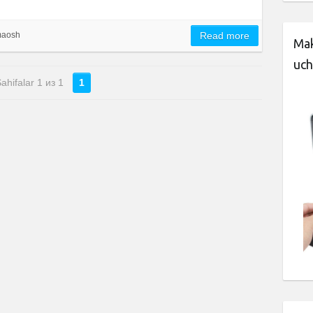
maosh
Read more
Mak
uch
ahifalar 1 из 1
1