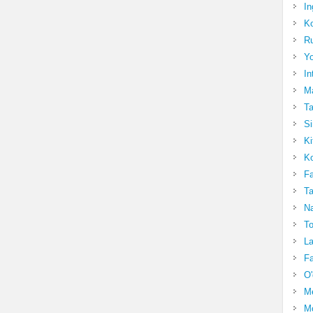
In
Ko
Ru
Yo
In
Ma
Ta
Si
Ki
Ko
Fa
Ta
Na
To
La
Fa
O'
M
Mo