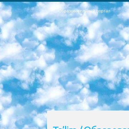
Образовательный портал
РЕСПУБЛИКА УЗБЕКИСТАН МИНИСТРЕРСТВО ДОШКОЛЬНОГО И ШКОЛЬНОГО ОБРАЗОВАНИЯ КОМАНДА в общеобразовательных учреждениях в 2023-2024 учебном году организация и проведение итоговой государственной аттестации обучающихся о Министра дошкольного и школьного образования Республики Узбекистан от 4 марта 2008 года (постановлением Минюста от 20 марта 2008 года № 1778 государственной регистрации) «Итоговое состояние учащихся общего среднего образования на основании положения об утверждении положения об аттестации общего среднего образования выпускной экзамен студентов в образовательных учреждениях в 2023-2024 учебном году В целях организации и прохождения аттестации приказываю: 1. Следующее: перечень предметов, по которым будет проводиться итоговая государственная аттестация и экзамен формы перевода согласно приложению 1; сертификаты международного образца, оценивающие уровень владения иностранными языками перечень согласно приложению 2; 2. Педагогический при специализированных образовательных учреждениях. научно-практический центр квалификации и международной оценки (Д.Давидова) 2024 г. До 25 марта: задания по предметам, по которым будет проводиться итоговая аттестация разработка и утверждение технических условий; итоговая аттестация на основании разработанного предметного задания разработка вопросов по предметам (устно и письменно), экзамен передача; общеобразовательные средние школы и специальные учебные заведения учащиеся выпускных классов школ и интернатов в агентской системе подготовка базы данных экзаменационных материалов и критериев оценки; перевод базы экзаменационных материалов на все языки обучения подать в Республиканский образовательный центр для изготовления; варианты экзаменов на основе разработанных контрольных материалов пусть будут поставлены задачи формирования. 3. Республиканский образовательный центр (Ш.Худайкулов) до 5 апреля 2024 года. до: база данных предоставленных экзаменационных материалов на все языки обучения перевод и экспертиза; для слепых, слабовидящих, глухих, слабослышащих и умственно отсталых детей учащиеся выпускных классов специализированных школ и школ-интернатов база данных экзаменационных материалов на всех преподаваемых языках подготовка критериев оценки; специализированные школы для умственно отсталых детей и технологии для учащихся выпускных классов школ-интернатов разработка соответствующих рекомендаций и критериев проведения ЕГЭ по естествознанию давать задания. 4. Педагогический при специализированных образовательных учреждениях. Научно-практический центр навыков и международной оценки (Д.Давидова), Республи