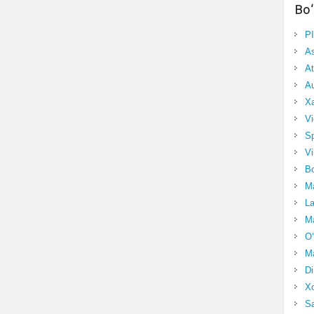
Bo‘
P
A
At
Au
Xa
Vi
Sp
Vi
Bo
Ma
La
Ma
O‘
Ma
Di
Xo
Sa