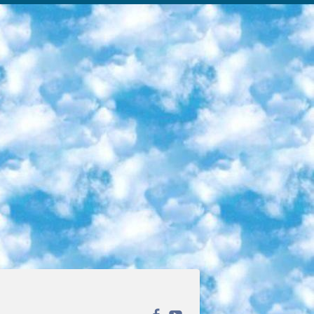
ека открытого доступа. Каталог площадки регулярно обрастает текстами статей из различных научных изданий. Сгруппированные по журналам и рубрикам публикации можно читать онлайн или скачивать целиком в PDF-формате. Проект нацелен на популяризацию науки за счёт открытого доступа к качественной информации. 6. «ПостНаука» На этом ресурсе публикуют подборки видеолекций, составленные экспертами из разных отраслей и объединённые общими темами. Среди них, к примеру, есть серии «Биоинформатика и геномика», «Культура средневековой Скандинавии» и Cinema Studies о теории кино. Каждая подборка лекций — логически связанная история, рассказанная экспертом от первого лица. Кроме того, на сайте появляются научно-образовательные статьи и тесты на разные темы. 7. «Newочём» Команда проекта «Newочём» отбирает самые интересные тексты из англоязычных СМИ и переводит те из них, за которые голосуют участники сообщества «ВКонтакте». По большей части это научно-популярные статьи. Редакторы придумывают лишь заголовки, в остальном содержание переводов соответствует оригиналам. Полные тексты можно читать прямо в социальной сети. 8. InternetUrok Онлайн-база материалов по основным дисциплинам школьной программы. Информация на сайте структурирована по классам, предметам и темам (урокам). Каждый урок состоит из видеолекций и конспектов. Есть также интерактивные тренажёры и тесты для закрепления пройденного материала. Даже если вы давно окончили школу, возможность повторить программу старших классов всегда может пригодиться. 9. Edutainme Ещё один ресурс об образовании. В отличие от Newtonew, как мне кажется, Edutainme больше ориентируется на представителей индустрии: педагогов, предпринимателей, разработчиков образовательных проектов. Но и любой, кто просто стремится к саморазвитию, найдёт на сайте много полезного и интересного для себя. Например, информацию о новых курсах и образовательных сервисах. 10. Newtonew Онлайн-медиа об образовании и обучении в широком смысле. Авторы Newtonew пишут об инструментах, заведениях, тактиках и стратегиях, которые помогают учить других и получать новые знания самостоятельно. На этой площадке вы найдёте новости, обзоры, аналитические мат