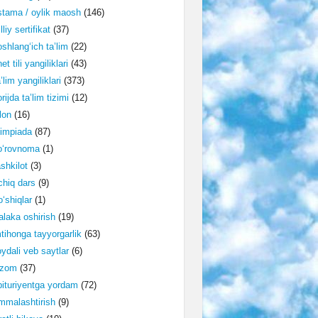
tama / oylik maosh
(146)
lliy sertifikat
(37)
shlang‘ich ta’lim
(22)
et tili yangiliklari
(43)
’lim yangiliklari
(373)
rijda ta’lim tizimi
(12)
lon
(16)
impiada
(87)
o‘rovnoma
(1)
shkilot
(3)
hiq dars
(9)
‘shiqlar
(1)
laka oshirish
(19)
tihonga tayyorgarlik
(63)
ydali veb saytlar
(6)
izom
(37)
ituriyentga yordam
(72)
malashtirish
(9)