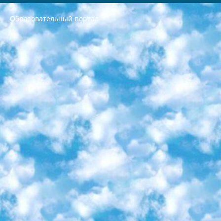
Образовательный портал
РЕСПУБЛИКА УЗБЕКИСТАН МИНИСТРЕРСТВО ДОШКОЛЬНОГО И ШКОЛЬНОГО ОБРАЗОВАНИЯ КОМАНДА в общеобразовательных учреждениях в 2023-2024 учебном году организация и проведение итоговой государственной аттестации обучающихся о Министра дошкольного и школьного образования Республики Узбекистан от 4 марта 2008 года (постановлением Минюста от 20 марта 2008 года № 1778 государственной регистрации) «Итоговое состояние учащихся общего среднего образования на основании положения об утверждении положения об аттестации общего среднего образования выпускной экзамен студентов в образовательных учреждениях в 2023-2024 учебном году В целях организации и прохождения аттестации приказываю: 1. Следующее: перечень предметов, по которым будет проводиться итоговая государственная аттестация и экзамен формы перевода согласно приложению 1; сертификаты международного образца, оценивающие уровень владения иностранными языками перечень согласно приложению 2; 2. Педагогический при специализированных образовательных учреждениях. научно-практический центр квалификации и международной оценки (Д.Давидова) 2024 г. До 25 марта: задания по предметам, по которым будет проводиться итоговая аттестация разработка и утверждение технических условий; итоговая аттестация на основании разработанного предметного задания разработка вопросов по предметам (устно и письменно), экзамен передача; общеобразовательные средние школы и специальные учебные заведения учащиеся выпускных классов школ и интернатов в агентской системе подготовка базы данных экзаменационных материалов и критериев оценки; перевод базы экзаменационных материалов на все языки обучения подать в Республиканский образовательный центр для изготовления; варианты экзаменов на основе разработанных контрольных материалов пусть будут поставлены задачи формирования. 3. Республиканский образовательный центр (Ш.Худайкулов) до 5 апреля 2024 года. до: база данных предоставленных экзаменационных материалов на все языки обучения перевод и экспертиза; для слепых, слабовидящих, глухих, слабослышащих и умственно отсталых детей учащиеся выпускных классов специализированных школ и школ-интернатов база данных экзаменационных материалов на всех преподаваемых языках подготовка критериев оценки; специализированные школы для умственно отсталых детей и технологии для учащихся выпускных классов школ-интернатов разработка соответствующих рекомендаций и критериев проведения ЕГЭ по естествознанию давать задания. 4. Педагогический при специализированных образовательных учреждениях. Научно-практический центр навыков и международной оценки (Д.Давидова), Республика образовательный центр (Худайкулов Ш.) итоговый государственный аттестационный экзамен ориентирован на творческое и логическое мышление при подготовке базы материалов учитывать введение заданий. 5. Следует отметить, что: сертификат государственного образца о знании общеобразовательного предмета и как минимум национальный уровень B1 по предметам на иностранных языках, указанным в Приложении 2. или международно признанный сертификат эквивалентного уровня студенты, изучающие определенный предмет, освобождаются от экзамена; по соответствующим предметам запланирована итоговая государственная аттестация за день до дня, путем жеребьевки Рабочей группой (в письменной форме по предметам, проводимым в форме) из числа сформированных вариантов выбрано 2 варианта; 2 выбранных варианта экзамена анонсированы на официальном сайте министерства и все выпускники по всей стране на основе этих вариантов проводит итоговую государственную аттестацию. 6. Государственное образование учащихся средних общеобразовательных учреждений. знания в соответствии с квалификационными требованиями, которые необходимо приобрести на основании стандартов итоговый (выпускной) контроль для 9 и 11 классов в целях тестирования Экзамены (далее – экзамены) состоят из предметов, перечисленных в приложении 1. будет сделано. 7. Экзамены пройдут с 26 мая по 15 июня 2024 г. (кроме науки физического воспитания). 8. Физическая для учащихся 9 классов общесредних образовательных учреждений. Экзамены по предмету «Образование, квалификация медицина» 1-6 мая 2024 года. сотрудники перевести под присмотр (с отклонениями в физическом или умственном развитии) специализированная школа для детей, школы-интернаты и со сколиозом школы-интернаты санаторного типа для больных детей исключены). 9. Он был слепым, слабовидящим и имел нарушения опорно-двигательного аппарата. экзамены в специализированных школах и интернатах для детей должны проводиться исходя из требований, предъявляемых к общеобразовательным учреждениям (физкультура кроме науки). 10. Специализированная школа для глухих и слабослышащих детей. и экзамены в интернатах и быть реализован в виде письменного теста по математике. 11. Специальность для умственно отсталых детей. Для 9 класса Родной язык и литературное письмо Государственный язык (язык обучения – узбекский). для неклассов) написано Математическое письмо Письменная/устная история Узбекистана Физическое воспитание практично Итоговый контроль Для 11 класса Написание родного языка и литературы (эссе) Математическое письмо Узбекский язык (обучение на узбекском языке) не посещающее общее среднее образование для учреждений)/Образовательное учреждение выбор письменный и устный Иностранный язык письменный/устный Письменная/устная история Узбекистана *По выбору студента:  Химия  Физика  Основы государственного права  География 10 бесплатных образовательных ресурсов - Мы составили подборку онлайн-проектов с интерактивными упражнениями, видеолекциями и статьями. Они помогут вам обрести новые и освежить старые знания бесплатно. 1. «ИНТУИТ» Старейшая образовательная площадка Рунета. Здесь вы найдёте сотни текстовых и видеокурсов на десятки различных тем — от программирования до психологии. Многие курсы подготовлены российскими университетами и крупными международными компаниями вроде Intel и Microsoft. Самостоятельное обучение бесплатное, но желающие могут оплатить услуги персональных наставников. 2. «Смартия» знакомит с актуальными профессиями и подсказывает, как им обучаться. Выбрав заинтересовавшую вас специальность — SMM-специалист, фотограф, веб-дизайнер или другую, — увидите список необходимых для неё умений. Чтобы вы могли освоить их самостоятельно, для каждого умения площадка отображает подборку ссылок на учебные материалы. Хотя «Смартия» ориентируется на русскоязычную аудиторию, часть контента всё же доступна только на английском. 3. «Лекторий Физтеха» Проект Московского физико-технического института (Физтеха). С его помощью вы можете смотреть онлайн серии лекций, записанные на видео в этом вузе. В числе доступных предметов — физика, биология, химия, информационные технологии и другие. К некоторым лекциям администрация ресурса прилагает готовые конспекты, которые можно скачивать в PDF-формате. 4. ITMOcourses Онлайн-площадка Санкт-Петербургского национального исследовательского университета информационных технологий, механики и оптики (ИТМО). Ресурс предоставляет свободный доступ к курсам, разработанным в этом вузе. Каталог материалов разбит на четыре категории: «Оптические системы и технологии», «Приборостроение и робототехника», «Информационные технологии» и «Биотехнологии». Курсы состоят из видеолекций, интерактивных демонстраций и заданий. 5. «КиберЛенинка» Электронная научная библиотека открытого доступа. Каталог площадки регулярно обрастает текстами статей из различных научных изданий. Сгруппированные по журналам и рубрикам публикации можно читать онлайн или скачивать целиком в PDF-формате. Проект нацелен на популяризацию науки за счёт открытого доступа к качественной информации. 6. «ПостНаука» На этом ресурсе публикуют подборки видеолекций, составленные экспертами из разных отраслей и объединённые общими темами. Среди них, к примеру, есть серии «Биоинформатика и геномика», «Культура средневековой Скандинавии» и Cinema Studies о теории кино. Каждая подборка лекций — логически связанная история, рассказанная экспертом от первого лица. Кроме того, на сайте появляются научно-образовательные статьи и тесты на разные темы. 7. «Newочём» Команда проекта «Newочём» отбирает самые интересные тексты из англоязычных СМИ и переводит те из них, за которые голосуют участники сообщества «ВКонтакте». По большей части это научно-популярные статьи. Редакторы придумывают лишь заголовки, в остальном содержание переводов соответствует оригиналам. Полные тексты можно читать прямо в социальной сети. 8. InternetUrok Онлайн-база материалов по основным дисциплинам школьной программы. Информация на сайте структурирована по классам, предметам и темам (урокам). Каждый урок состоит из видеолекций и конспектов. Есть также интерактивные тренажёры и тесты для закрепления пройденного материала. Даже если вы давно окончили школу, возможность повторить программу старших классов всегда может пригодиться. 9. Edutainme Ещё один ресурс об образовании. В отличие от Newtonew, как мне кажется, Edutainme больше ориентируется на представителей индустрии: педагогов, предпринимателей, разработчиков образовательных проектов. Но и любой, кто просто стремится к саморазвитию, найдёт на сайте много полезного и интересного для себя. Например, информацию о новых курсах и образовательных сервисах. 10. Newtonew Онлайн-медиа об образовании и обучении в широком смысле. Авторы Newtonew пишут об инструментах, заведениях, тактиках и стратегиях, которые помогают учить других и получать новые знания самостоятельно. На этой площадке вы найдёте новости, обзоры, аналитические мат