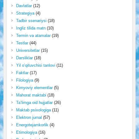
Davlatlar
(12)
Strategiya
(4)
Tadbir ssenariysi
(18)
Ingliz tilida matn
(10)
Termin va atamalar
(19)
Testlar
(44)
Universitetlar
(15)
Darsliklar
(18)
Yil o‘qituvchisi tanlovi
(11)
Faktlar
(17)
Filologiya
(9)
Kimyoviy elementlar
(5)
Mahorat maktabi
(18)
Ta’limga oid hujjatlar
(26)
Maktab psixologiga
(11)
Elektron jurnal
(57)
Energotejamkorlik
(4)
Etimologiya
(16)