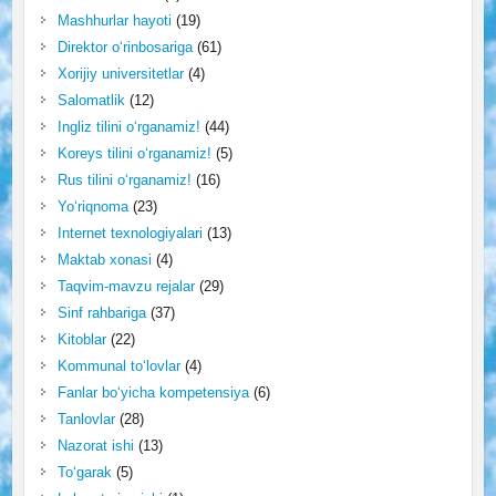
Mashhurlar hayoti
(19)
Direktor o‘rinbosariga
(61)
Xorijiy universitetlar
(4)
Salomatlik
(12)
Ingliz tilini o‘rganamiz!
(44)
Koreys tilini o‘rganamiz!
(5)
Rus tilini o‘rganamiz!
(16)
Yo‘riqnoma
(23)
Internet texnologiyalari
(13)
Maktab xonasi
(4)
Taqvim-mavzu rejalar
(29)
Sinf rahbariga
(37)
Kitoblar
(22)
Kommunal to‘lovlar
(4)
Fanlar bo‘yicha kompetensiya
(6)
Tanlovlar
(28)
Nazorat ishi
(13)
To‘garak
(5)