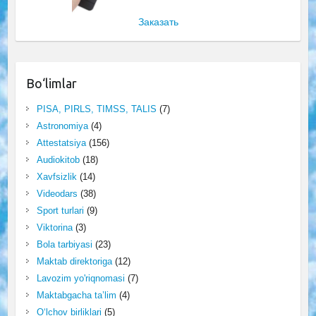
Заказать
Bo‘limlar
PISA, PIRLS, TIMSS, TALIS
(7)
Astronomiya
(4)
Attestatsiya
(156)
Audiokitob
(18)
Xavfsizlik
(14)
Videodars
(38)
Sport turlari
(9)
Viktorina
(3)
Bola tarbiyasi
(23)
Maktab direktoriga
(12)
Lavozim yo'riqnomasi
(7)
Maktabgacha ta’lim
(4)
O‘lchov birliklari
(5)