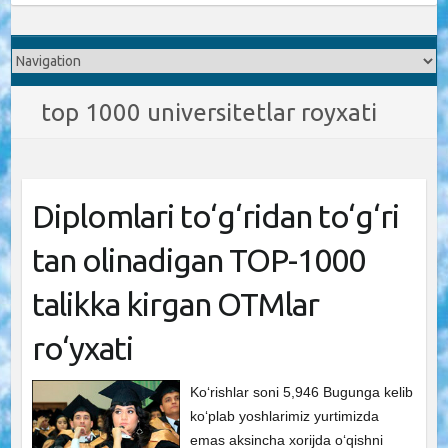
top 1000 universitetlar royxati
Diplomlari to‘g‘ridan to‘g‘ri
tan olinadigan TOP-1000
talikka kirgan OTMlar
ro‘yxati
Ko‘rishlar soni 5,946 Bugunga kelib
ko‘plab yoshlarimiz yurtimizda
emas aksincha xorijda o‘qishni