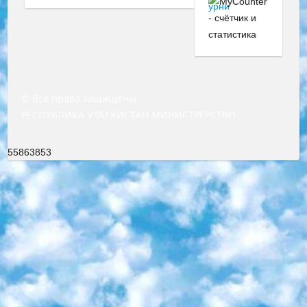
© Все права защищены
РЕСПУБЛИКА УЗБЕКИСТАН МИНИСТРЕРСТВО ДОШКОЛЬНОГО И ШКОЛЬНОГО ОБРАЗОВАНИЯ КОМАНДА в общеобразовательных учреждениях в 2023-2024 учебном году организация и проведение итоговой государственной аттестации обучающихся о Министра дошкольного и школьного образования Республики Узбекистан от 4 марта 2008 года (постановлением Минюста от 20 марта 2008 года № 1778 государственной регистрации) «Итоговое состояние учащихся общего среднего образования на основании положения об утверждении положения об аттестации общего среднего образования выпускной экзамен студентов в образовательных учреждениях в 2023-2024 учебном году В целях организации и прохождения аттестации приказываю: 1. Следующее: перечень предметов, по которым будет проводиться итоговая государственная аттестация и экзамен формы перевода согласно приложению 1; сертификаты международного образца, оценивающие уровень владения иностранными языками перечень согласно приложению 2; 2. Педагогический при специализированных образовательных учреждениях. научно-практический центр квалификации и международной оценки (Д.Давидова) 2024 г. До 25 марта: задания по предметам, по которым будет проводиться итоговая аттестация разработка и утверждение технических условий; итоговая аттестация на основании разработанного предметного задания разработка вопросов по предметам (устно и письменно), экзамен передача; общеобразовательные средние школы и специальные учебные заведения учащиеся выпускных классов школ и интернатов в агентской системе подготовка базы данных экзаменационных материалов и критериев оценки; перевод базы экзаменационных материалов на все языки обучения подать в Республиканский образовательный центр для изготовления; варианты экзаменов на основе разработанных контрольных материалов пусть будут поставлены задачи формирования. 3. Республиканский образовательный центр (Ш.Худайкулов) до 5 апреля 2024 года. до: база данных предоставленных экзаменационных материалов на все языки обучения перевод и экспертиза; для слепых, слабовидящих, глухих, слабослышащих и умственно отсталых детей учащиеся выпускных классов специализированных школ и школ-интернатов база данных экзаменационных материалов на всех преподаваемых языках подготовка критериев оценки; специализированные школы для умственно отсталых детей и технологии для учащихся выпускных классов школ-интернатов разработка соответствующих рекомендаций и критериев проведения ЕГЭ по естествознанию давать задания. 4. Педагогический при специализированных образовательных учреждениях. Научно-практический центр навыков и международной оценки (Д.Давидова), Республика образовательный центр (Худайкулов Ш.) итоговый государственный аттестационный экзамен ориентирован на творческое и логическое мышление при подготовке базы материалов учитывать введение заданий. 5. Следует отметить, что: сертификат государственного образца о знании общеобразовательного предмета и как минимум национальный уровень B1 по предметам на иностранных языках, указанным в Приложении 2. или международно признанный сертификат эквивалентного уровня студенты, изучающие определенный предмет, освобождаются от экзамена; по соответствующим предметам запланирована итоговая государственная аттестация за день до дня, путем жеребьевки Рабочей группой (в письменной форме по предметам, проводимым в форме) из числа сформированных вариантов выбрано 2 варианта; 2 выбранных варианта экзамена анонсированы на официальном сайте министерства и все выпускники по всей стране на основе этих вариантов проводит итоговую государственную аттестацию. 6. Государственное образование учащихся средних общеобразовательных учреждений. знания в соответствии с квалификационными требованиями, которые необходимо приобрести на основании стандартов итоговый (выпускной) контроль для 9 и 11 классов в целях тестирования Экзамены (далее – экзамены) состоят из предметов, перечисленных в приложении 1. будет сделано. 7. Экзамены пройдут с 26 мая по 15 июня 2024 г. (кроме науки физического воспитания). 8. Физическая для учащихся 9 классов общесредних образовательных учреждений. Экзамены по предмету «Образование, квалификация медицина» 1-6 мая 2024 года. сотрудники перевести под присмотр (с отклонениями в физическом или умственном развитии) специализированная школа для детей, школы-интернаты и со сколиозом школы-интернаты санаторного типа для больных детей исключены). 9. Он был слепым, слабовидящим и имел нарушения опорно-двигательного аппарата. экзамены в специализированных школах и интернатах для детей должны проводиться исходя из требований, предъявляемых к общеобразовательным учреждениям (физкультура кроме науки). 10. Специализированная школа для глухих и слабослышащих детей. и экзамены в интернатах и быть реализован в виде письменного теста по математике. 11. Специальность для умственно отсталых детей. Для 9 класса Родной язык и литературное письмо Государственный язык (язык обучения – узбекский). для неклассов) написано Математическое письмо Письменная/устная история Узбекистана Физическое воспитание практично Итоговый контроль Для 11 класса Написание родного языка и литературы (эссе) Математическое письмо Узбекский язык (обучение на узбекском языке) не посещающее общее среднее образование для учреждений)/Образовательное учреждение выбор письменный и устный Иностранный язык письменный/устный Письменная/устная история Узбекистана *По выбору студента:  Химия  Физика  Основы государственного права  География 10 бесплатных образовательных ресурсов - Мы составили подборку онлайн-проектов с интерактивными упражнениями, видеолекциями и статьями. Они помогут вам обрести новые и освежить старые знания бесплатно. 1. «ИНТУИТ» Старейшая образовательная площадка Рунета. Здесь вы найдёте сотни текстовых и видеокурсов на десятки различных тем — от программирования до психологии. Многие курсы подготовлены российскими университетами и крупными международными компаниями вроде Intel и Microsoft. Самостоятельное обучение бесплатное, но желающие могут оплатить услуги персональных наставников. 2. «Смартия» знакомит с актуальными профессиями и подсказывает, как им обучаться. Выбрав заинтересовавшую вас специальность — SMM-специалист, фотограф, веб-дизайнер или другую, — увидите список необходимых для неё умений. Чтобы вы могли освоить их самостоятельно, для каждого умения площадка отображает подборку ссылок на учебные материалы. Хотя «Смартия» ориентируется на русскоязычную аудиторию, часть контента всё же доступна только на английском. 3. «Лекторий Физтеха» Проект Московского физико-технического института (Физтеха). С его помощью вы можете смотреть онлайн серии лекций, записанные на видео в этом вузе. В числе доступных предметов — физика, биология, химия, информационные технологии и другие. К некоторым лекциям администрация ресурса прилагает готовые конспекты, которые можно скачивать в PDF-формате. 4. ITMOcourses Онлайн-площадка Санкт-Петербургского национального исследовательского университета информационных технологий, механики и оптики (ИТМО). Ресурс предоставляет свободный доступ к курсам, разработанным в этом вузе. Каталог материалов разбит на четыре категории: «Оптические системы и технологии», «Приборостроение и робототехника», «Информационные технологии» и «Биотехнологии». Курсы состоят из видеолекций, интерактивных демонстраций и заданий. 5. «КиберЛенинка» Электронная научная библиотека открытого доступа. Каталог площадки регулярно обрастает текстами статей из различных научных изданий. Сгруппированные по журналам и рубрикам публикации можно читать онлайн или скачивать целиком в PDF-формате. Проект нацелен на популяризацию науки за счёт открытого доступа к качественной информации. 6. «ПостНаука» На этом ресурсе публикуют подборки видеолекций, составленные экспертами из разных отраслей и объединённые общими темами. Среди них, к примеру, есть серии «Биоинформатика и геномика», «Культура средневековой Скандинавии» и Cinema Studies о теории кино. Каждая подборка лекций — логически связанная история, рассказанная экспертом от первого лица. Кроме того, на сайте появляются научно-образовательные статьи и тесты на разные темы. 7. «Newочём» Команда проекта «Newочём» отбирает самые интересные тексты из англоязычных СМИ и переводит те из них, за которые голосуют участники сообщества «ВКонтакте». По большей части это научно-популярные статьи. Редакторы придумывают лишь заголовки, в остальном содержание переводов соответствует оригиналам. Полные тексты можно читать прямо в социальной сети. 8. InternetUrok Онлайн-база материалов по основным дисциплинам школьной программы. Информация на сайте структурирована по классам, предметам и темам (урокам). Каждый урок состоит из видеолекций и конспектов. Есть также интерактивные тренажёры и тесты для закрепления пройденного материала. Даже если вы давно окончили школу, возможность повторить программу старших классов всегда может пригодиться. 9. Edutainme Ещё один ресурс об образовании. В отличие от Newtonew, как мне кажется, Edutainme больше ориентируется на представителей индустрии: педагогов, предпринимателей, разработчиков образовательных проектов. Но и любой, кто просто стремится к саморазвитию, найдёт на сайте много полезного и интересного для себя. Например, информацию о новых курсах и образовательных сервисах. 10. Newtonew Онлайн-медиа об образовании и обучении в широком смысле. Авторы Newtonew пишут об инструментах, заведениях, тактиках и стратегиях, которые помогают учить других и получать новые знания самостоятельно. На этой площадке вы найдёте новости, обзоры, аналитические мате
55863853