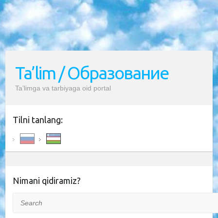
Ta’lim / Образование
Ta’limga va tarbiyaga oid portal
Tilni tanlang:
Nimani qidiramiz?
Search