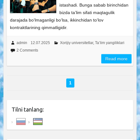
istashadi. Bunga sabab birinchidan
bizda ta’lim sifati maqtagulik
darajada bo‘lmaganligi bo‘lsa, ikkinchidan to‘lov
kontraktlarining qimmatligidir.
admin
12.07.2025
Xorijiy universitetlar
,
Ta’lim yangiliklari
2 Comments
Read more
1
Tilni tanlang: