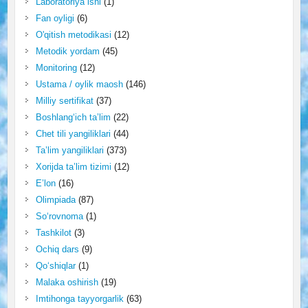
Laboratoriya ishi
(1)
Fan oyligi
(6)
O'qitish metodikasi
(12)
Metodik yordam
(45)
Monitoring
(12)
Ustama / oylik maosh
(146)
Milliy sertifikat
(37)
Boshlang‘ich ta’lim
(22)
Chet tili yangiliklari
(44)
Ta’lim yangiliklari
(373)
Xorijda ta’lim tizimi
(12)
E’lon
(16)
Olimpiada
(87)
So‘rovnoma
(1)
Tashkilot
(3)
Ochiq dars
(9)
Qo‘shiqlar
(1)
Malaka oshirish
(19)
Imtihonga tayyorgarlik
(63)