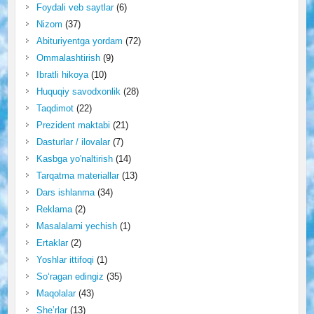
Foydali veb saytlar
(6)
Nizom
(37)
Abituriyentga yordam
(72)
Ommalashtirish
(9)
Ibratli hikoya
(10)
Huquqiy savodxonlik
(28)
Taqdimot
(22)
Prezident maktabi
(21)
Dasturlar / ilovalar
(7)
Kasbga yo'naltirish
(14)
Tarqatma materiallar
(13)
Dars ishlanma
(34)
Reklama
(2)
Masalalarni yechish
(1)
Ertaklar
(2)
Yoshlar ittifoqi
(1)
So‘ragan edingiz
(35)
Maqolalar
(43)
She’rlar
(13)