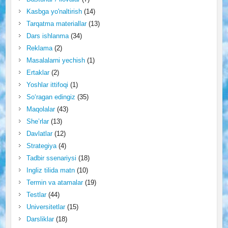
Kasbga yo'naltirish
(14)
Tarqatma materiallar
(13)
Dars ishlanma
(34)
Reklama
(2)
Masalalarni yechish
(1)
Ertaklar
(2)
Yoshlar ittifoqi
(1)
So‘ragan edingiz
(35)
Maqolalar
(43)
She’rlar
(13)
Davlatlar
(12)
Strategiya
(4)
Tadbir ssenariysi
(18)
Ingliz tilida matn
(10)
Termin va atamalar
(19)
Testlar
(44)
Universitetlar
(15)
Darsliklar
(18)