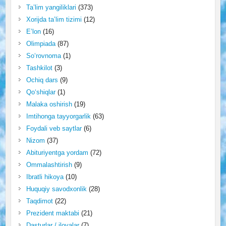
Ta’lim yangiliklari
(373)
Xorijda ta’lim tizimi
(12)
E’lon
(16)
Olimpiada
(87)
So‘rovnoma
(1)
Tashkilot
(3)
Ochiq dars
(9)
Qo‘shiqlar
(1)
Malaka oshirish
(19)
Imtihonga tayyorgarlik
(63)
Foydali veb saytlar
(6)
Nizom
(37)
Abituriyentga yordam
(72)
Ommalashtirish
(9)
Ibratli hikoya
(10)
Huquqiy savodxonlik
(28)
Taqdimot
(22)
Prezident maktabi
(21)
Dasturlar / ilovalar
(7)