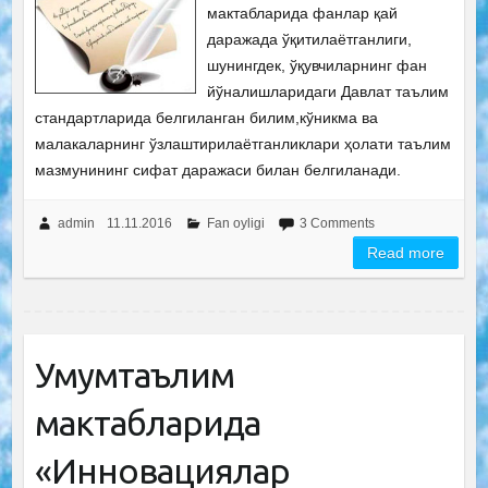
мактабларида фанлар қай
даражада ўқитилаётганлиги,
шунингдек, ўқувчиларнинг фан
йўналишларидаги Давлат таълим
стандартларида белгиланган билим,кўникма ва
малакаларнинг ўзлаштирилаётганликлари ҳолати таълим
мазмунининг сифат даражаси билан белгиланади.
admin
11.11.2016
Fan oyligi
3 Comments
Read more
Умумтаълим
мактабларида
«Инновациялар