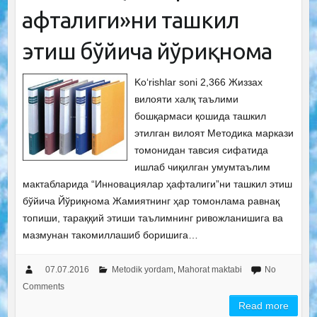
ҳафталиги»ни ташкил
этиш бўйича йўриқнома
Ko‘rishlar soni 2,366 Жиззах
вилояти халқ таълими
бошқармаси қошида ташкил
этилган вилоят Методика маркази
томонидан тавсия сифатида
ишлаб чиқилган умумтаълим
мактабларида “Инновациялар ҳафталиги”ни ташкил этиш
бўйича Йўриқнома Жамиятнинг ҳар томонлама равнақ
топиши, тараққий этиши таълимнинг ривожланишига ва
мазмунан такомиллашиб боришига…
07.07.2016
Metodik yordam
,
Mahorat maktabi
No
Comments
Read more