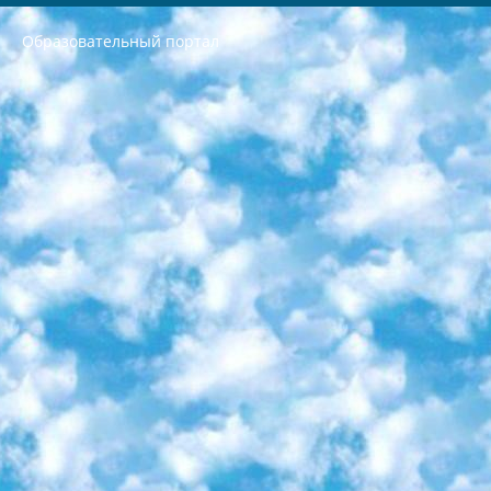
Образовательный портал
РЕСПУБЛИКА УЗБЕКИСТАН МИНИСТРЕРСТВО ДОШКОЛЬНОГО И ШКОЛЬНОГО ОБРАЗОВАНИЯ КОМАНДА в общеобразовательных учреждениях в 2023-2024 учебном году организация и проведение итоговой государственной аттестации обучающихся о Министра дошкольного и школьного образования Республики Узбекистан от 4 марта 2008 года (постановлением Минюста от 20 марта 2008 года № 1778 государственной регистрации) «Итоговое состояние учащихся общего среднего образования на основании положения об утверждении положения об аттестации общего среднего образования выпускной экзамен студентов в образовательных учреждениях в 2023-2024 учебном году В целях организации и прохождения аттестации приказываю: 1. Следующее: перечень предметов, по которым будет проводиться итоговая государственная аттестация и экзамен формы перевода согласно приложению 1; сертификаты международного образца, оценивающие уровень владения иностранными языками перечень согласно приложению 2; 2. Педагогический при специализированных образовательных учреждениях. научно-практический центр квалификации и международной оценки (Д.Давидова) 2024 г. До 25 марта: задания по предметам, по которым будет проводиться итоговая аттестация разработка и утверждение технических условий; итоговая аттестация на основании разработанного предметного задания разработка вопросов по предметам (устно и письменно), экзамен передача; общеобразовательные средние школы и специальные учебные заведения учащиеся выпускных классов школ и интернатов в агентской системе подготовка базы данных экзаменационных материалов и критериев оценки; перевод базы экзаменационных материалов на все языки обучения подать в Республиканский образовательный центр для изготовления; варианты экзаменов на основе разработанных контрольных материалов пусть будут поставлены задачи формирования. 3. Республиканский образовательный центр (Ш.Худайкулов) до 5 апреля 2024 года. до: база данных предоставленных экзаменационных материалов на все языки обучения перевод и экспертиза; для слепых, слабовидящих, глухих, слабослышащих и умственно отсталых детей учащиеся выпускных классов специализированных школ и школ-интернатов база данных экзаменационных материалов на всех преподаваемых языках подготовка критериев оценки; специализированные школы для умственно отсталых детей и технологии для учащихся выпускных классов школ-интернатов разработка соответствующих рекомендаций и критериев проведения ЕГЭ по естествознанию давать задания. 4. Педагогический при специализированных образовательных учреждениях. Научно-практический центр навыков и международной оценки (Д.Давидова), Республика образовательный центр (Худайкулов Ш.) итоговый государственный аттестационный экзамен ориентирован на творческое и логическое мышление при подготовке базы материалов учитывать введение заданий. 5. Следует отметить, что: сертификат государственного образца о знании общеобразовательного предмета и как минимум национальный уровень B1 по предметам на иностранных языках, указанным в Приложении 2. или международно признанный сертификат эквивалентного уровня студенты, изучающие определенный предмет, освобождаются от экзамена; по соответствующим предметам запланирована итоговая государственная аттестация за день до дня, путем жеребьевки Рабочей группой (в письменной форме по предметам, проводимым в форме) из числа сформированных вариантов выбрано 2 варианта; 2 выбранных варианта экзамена анонсированы на официальном сайте министерства и все выпускники по всей стране на основе этих вариантов проводит итоговую государственную аттестацию. 6. Государственное образование учащихся средних общеобразовательных учреждений. знания в соответствии с квалификационными требованиями, которые необходимо приобрести на основании стандартов итоговый (выпускной) контроль для 9 и 11 классов в целях тестирования Экзамены (далее – экзамены) состоят из предметов, перечисленных в приложении 1. будет сделано. 7. Экзамены пройдут с 26 мая по 15 июня 2024 г. (кроме науки физического воспитания). 8. Физическая для учащихся 9 классов общесредних образовательных учреждений. Экзамены по предмету «Образование, квалификация медицина» 1-6 мая 2024 года. сотрудники перевести под присмотр (с отклонениями в физическом или умственном развитии) специализированная школа для детей, школы-интернаты и со сколиозом школы-интернаты санаторного типа для больных детей исключены). 9. Он был слепым, слабовидящим и имел нарушения опорно-двигательного аппарата. экзамены в специализированных школах и интернатах для детей должны проводиться исходя из требований, предъявляемых к общеобразовательным учреждениям (физкультура кроме науки). 10. Специализированная школа для глухих и слабослышащих детей. и экзамены в интернатах и быть реализован в виде письменного теста по математике. 11. Специальность для умственно отсталых детей. Для 9 класса Родной язык и литературное письмо Государственный язык (язык обучения – узбекский). для неклассов) написано Математическое письмо Письменная/устная история Узбекистана Физическое воспитание практично Итоговый контроль Для 11 класса Написание родного языка и литературы (эссе) Математическое письмо Узбекский язык (обучение на узбекском языке) не посещающее общее среднее образование для учреждений)/Образовательное учреждение выбор письменный и устный Иностранный язык письменный/устный Письменная/устная история Узбекистана *По выбору студента:  Химия  Физика  Основы государственного права  География 10 бесплатных образовательных ресурсов - Мы составили подборку онлайн-проектов с интерактивными упражнениями, видеолекциями и статьями. Они помогут вам обрести новые и освежить старые знания бесплатно. 1. «ИНТУИТ» Старейшая образовательная площадка Рунета. Здесь вы найдёте сотни текстовых и видеокурсов на десятки различных тем — от программирования до психологии. Многие курсы подготовлены российскими университетами и крупными международными компаниями вроде Intel и Microsoft. Самостоятельное обучение бесплатное, но желающие могут оплатить услуги персональных наставников. 2. «Смартия» знакомит с актуальными профессиями и подсказывает, как им обучаться. Выбрав заинтересовавшую вас специальность — SMM-специалист, фотограф, веб-дизайнер или другую, — увидите список необходимых для неё умений. Чтобы вы могли освоить их самостоятельно, для каждого умения площадка отображает подборку ссылок на учебные материалы. Хотя «Смартия» ориентируется на русскоязычную аудиторию, часть контента всё же доступна только на английском. 3. «Лекторий Физтеха» Проект Московского физико-технического института (Физтеха). С его помощью вы можете смотреть онлайн серии лекций, записанные на видео в этом вузе. В числе доступных предметов — физика, биология, химия, информационные технологии и другие. К некоторым лекциям администрация ресурса прилагает готовые конспекты, которые можно скачивать в PDF-формате. 4. ITMOcourses Онлайн-площадка Санкт-Петербургского национального исследовательского университета информационных технологий, механики и оптики (ИТМО). Ресурс предоставляет свободный доступ к курсам, разработанным в этом вузе. Каталог материалов разбит на четыре категории: «Оптические системы и технологии», «Приборостроение и робототехника», «Информационные технологии» и «Биотехнологии». Курсы состоят из видеолекций, интерактивных демонстраций и заданий. 5. «КиберЛенинка» Электронная научная библиотека открытого доступа. Каталог площадки регулярно обрастает текстами статей из различных научных изданий. Сгруппированные по журналам и рубрикам публикации можно читать онлайн или скачивать целиком в PDF-формате. Проект нацелен на популяризацию науки за счёт открытого доступа к качественной информации. 6. «ПостНаука» На этом ресурсе публикуют подборки видеолекций, составленные экспертами из разных отраслей и объединённые общими темами. Среди них, к примеру, есть серии «Биоинформатика и геномика», «Культура средневековой Скандинавии» и Cinema Studies о теории кино. Каждая подборка лекций — логически связанная история, рассказанная экспертом от первого лица. Кроме того, на сайте появляются научно-образовательные статьи и тесты на разные темы. 7. «Newочём» Команда проекта «Newочём» отбирает самые интересные тексты из англоязычных СМИ и переводит те из них, за которые голосуют участники сообщества «ВКонтакте». По большей части это научно-популярные статьи. Редакторы придумывают лишь заголовки, в остальном содержание переводов соответствует оригиналам. Полные тексты можно читать прямо в социальной сети. 8. InternetUrok Онлайн-база материалов по основным дисциплинам школьной программы. Информация на сайте структурирована по классам, предметам и темам (урокам). Каждый урок состоит из видеолекций и конспектов. Есть также интерактивные тренажёры и тесты для закрепления пройденного материала. Даже если вы давно окончили школу, возможность повторить программу старших классов всегда может пригодиться. 9. Edutainme Ещё один ресурс об образовании. В отличие от Newtonew, как мне кажется, Edutainme больше ориентируется на представителей индустрии: педагогов, предпринимателей, разработчиков образовательных проектов. Но и любой, кто просто стремится к саморазвитию, найдёт на сайте много полезного и интересного для себя. Например, информацию о новых курсах и образовательных сервисах. 10. Newtonew Онлайн-медиа об образовании и обучении в широком смысле. Авторы Newtonew пишут об инструментах, заведениях, тактиках и стратегиях, которые помогают учить других и получать новые знания самостоятельно. На этой площадке вы найдёте новости, обзоры, аналитические мат