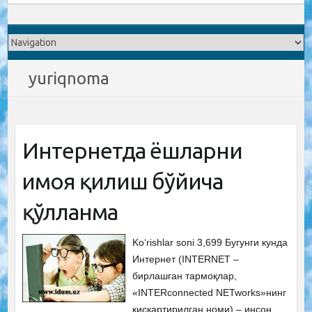
yuriqnoma
Интернетда ёшларни
ҳимоя қилиш бўйича
қўлланма
Ko‘rishlar soni 3,699 Бугунги кунда
Интернет (INTERNET –
бирлашган тармоқлар,
«INTERconnected NETworks»нинг
қисқартирилган номи) – инсон