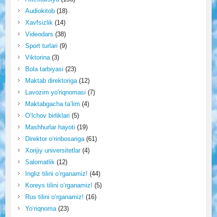
Audiokitob
(18)
Xavfsizlik
(14)
Videodars
(38)
Sport turlari
(9)
Viktorina
(3)
Bola tarbiyasi
(23)
Maktab direktoriga
(12)
Lavozim yo'riqnomasi
(7)
Maktabgacha ta’lim
(4)
O‘lchov birliklari
(5)
Mashhurlar hayoti
(19)
Direktor o‘rinbosariga
(61)
Xorijiy universitetlar
(4)
Salomatlik
(12)
Ingliz tilini o‘rganamiz!
(44)
Koreys tilini o‘rganamiz!
(5)
Rus tilini o‘rganamiz!
(16)
Yo‘riqnoma
(23)