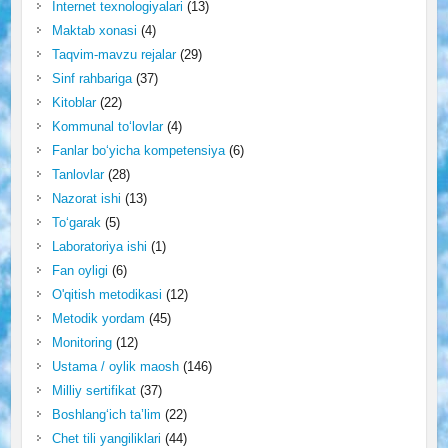
Internet texnologiyalari
(13)
Maktab xonasi
(4)
Taqvim-mavzu rejalar
(29)
Sinf rahbariga
(37)
Kitoblar
(22)
Kommunal to‘lovlar
(4)
Fanlar bo‘yicha kompetensiya
(6)
Tanlovlar
(28)
Nazorat ishi
(13)
To‘garak
(5)
Laboratoriya ishi
(1)
Fan oyligi
(6)
O'qitish metodikasi
(12)
Metodik yordam
(45)
Monitoring
(12)
Ustama / oylik maosh
(146)
Milliy sertifikat
(37)
Boshlang‘ich ta’lim
(22)
Chet tili yangiliklari
(44)