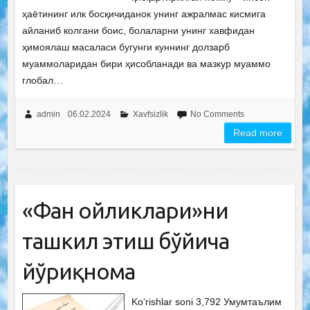
ҳаётининг илк босқичиданок унинг ажралмас кисмига
айланиб колгани боис, болаларни унинг хавфидан
ҳимоялаш масаласи бугунги куннинг долзарб
муаммоларидан бири ҳисобланади ва мазкур муаммо
глобал…
admin
06.02.2024
Xavfsizlik
No Comments
Read more
«Фан ойликлари»ни
ташкил этиш бўйича
йўриқнома
Ko‘rishlar soni 3,792 Умумтаълим