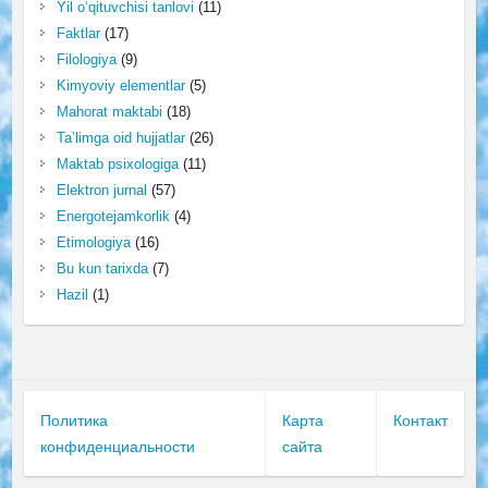
Yil o‘qituvchisi tanlovi
(11)
Faktlar
(17)
Filologiya
(9)
Kimyoviy elementlar
(5)
Mahorat maktabi
(18)
Ta’limga oid hujjatlar
(26)
Maktab psixologiga
(11)
Elektron jurnal
(57)
Energotejamkorlik
(4)
Etimologiya
(16)
Bu kun tarixda
(7)
Hazil
(1)
Политика
Карта
Контакт
конфиденциальности
сайта