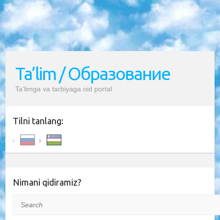
Ta’lim / Образование
Ta’limga va tarbiyaga oid portal
Tilni tanlang:
Nimani qidiramiz?
Search