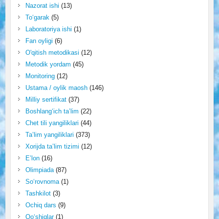
Nazorat ishi
(13)
To‘garak
(5)
Laboratoriya ishi
(1)
Fan oyligi
(6)
O'qitish metodikasi
(12)
Metodik yordam
(45)
Monitoring
(12)
Ustama / oylik maosh
(146)
Milliy sertifikat
(37)
Boshlang‘ich ta’lim
(22)
Chet tili yangiliklari
(44)
Ta’lim yangiliklari
(373)
Xorijda ta’lim tizimi
(12)
E’lon
(16)
Olimpiada
(87)
So‘rovnoma
(1)
Tashkilot
(3)
Ochiq dars
(9)
Qo‘shiqlar
(1)