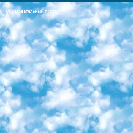
Образовательный портал
РЕСПУБЛИКА УЗБЕКИСТАН МИНИСТРЕРСТВО ДОШКОЛЬНОГО И ШКОЛЬНОГО ОБРАЗОВАНИЯ КОМАНДА в общеобразовательных учреждениях в 2023-2024 учебном году организация и проведение итоговой государственной аттестации обучающихся о Министра дошкольного и школьного образования Республики Узбекистан от 4 марта 2008 года (постановлением Минюста от 20 марта 2008 года № 1778 государственной регистрации) «Итоговое состояние учащихся общего среднего образования на основании положения об утверждении положения об аттестации общего среднего образования выпускной экзамен студентов в образовательных учреждениях в 2023-2024 учебном году В целях организации и прохождения аттестации приказываю: 1. Следующее: перечень предметов, по которым будет проводиться итоговая государственная аттестация и экзамен формы перевода согласно приложению 1; сертификаты международного образца, оценивающие уровень владения иностранными языками перечень согласно приложению 2; 2. Педагогический при специализированных образовательных учреждениях. научно-практический центр квалификации и международной оценки (Д.Давидова) 2024 г. До 25 марта: задания по предметам, по которым будет проводиться итоговая аттестация разработка и утверждение технических условий; итоговая аттестация на основании разработанного предметного задания разработка вопросов по предметам (устно и письменно), экзамен передача; общеобразовательные средние школы и специальные учебные заведения учащиеся выпускных классов школ и интернатов в агентской системе подготовка базы данных экзаменационных материалов и критериев оценки; перевод базы экзаменационных материалов на все языки обучения подать в Республиканский образовательный центр для изготовления; варианты экзаменов на основе разработанных контрольных материалов пусть будут поставлены задачи формирования. 3. Республиканский образовательный центр (Ш.Худайкулов) до 5 апреля 2024 года. до: база данных предоставленных экзаменационных материалов на все языки обучения перевод и экспертиза; для слепых, слабовидящих, глухих, слабослышащих и умственно отсталых детей учащиеся выпускных классов специализированных школ и школ-интернатов база данных экзаменационных материалов на всех преподаваемых языках подготовка критериев оценки; специализированные школы для умственно отсталых детей и технологии для учащихся выпускных классов школ-интернатов разработка соответствующих рекомендаций и критериев проведения ЕГЭ по естествознанию давать задания. 4. Педагогический при специализированных образовательных учреждениях. Научно-практический центр навыков и международной оценки (Д.Давидова), Республика образовательный центр (Худайкулов Ш.) итоговый государственный аттестационный экзамен ориентирован на творческое и логическое мышление при подготовке базы материалов учитывать введение заданий. 5. Следует отметить, что: сертификат государственного образца о знании общеобразовательного предмета и как минимум национальный уровень B1 по предметам на иностранных языках, указанным в Приложении 2. или международно признанный сертификат эквивалентного уровня студенты, изучающие определенный предмет, освобождаются от экзамена; по соответствующим предметам запланирована итоговая государственная аттестация за день до дня, путем жеребьевки Рабочей группой (в письменной форме по предметам, проводимым в форме) из числа сформированных вариантов выбрано 2 варианта; 2 выбранных варианта экзамена анонсированы на официальном сайте министерства и все выпускники по всей стране на основе этих вариантов проводит итоговую государственную аттестацию. 6. Государственное образование учащихся средних общеобразовательных учреждений. знания в соответствии с квалификационными требованиями, которые необходимо приобрести на основании стандартов итоговый (выпускной) контроль для 9 и 11 классов в целях тестирования Экзамены (далее – экзамены) состоят из предметов, перечисленных в приложении 1. будет сделано. 7. Экзамены пройдут с 26 мая по 15 июня 2024 г. (кроме науки физического воспитания). 8. Физическая для учащихся 9 классов общесредних образовательных учреждений. Экзамены по предмету «Образование, квалификация медицина» 1-6 мая 2024 года. сотрудники перевести под присмотр (с отклонениями в физическом или умственном развитии) специализированная школа для детей, школы-интернаты и со сколиозом школы-интернаты санаторного типа для больных детей исключены). 9. Он был слепым, слабовидящим и имел нарушения опорно-двигательного аппарата. экзамены в специализированных школах и интернатах для детей должны проводиться исходя из требований, предъявляемых к общеобразовательным учреждениям (физкультура кроме науки). 10. Специализированная школа для глухих и слабослышащих детей. и экзамены в интернатах и быть реализован в виде письменного теста по математике. 11. Специальность для умственно отсталых детей. Для 9 класса Родной язык и литературное письмо Государственный язык (язык обучения – узбекский). для неклассов) написано Математическое письмо Письменная/устная история Узбекистана Физическое воспитание практично Итоговый контроль Для 11 класса Написание родного языка и литературы (эссе) Математическое письмо Узбекский язык (обучение на узбекском языке) не посещающее общее среднее образование для учреждений)/Образовательное учреждение выбор письменный и устный Иностранный язык письменный/устный Письменная/устная история Узбекистана *По выбору студента:  Химия  Физика  Основы государственного права  География 10 бесплатных образовательных ресурсов - Мы составили подборку онлайн-проектов с интерактивными упражнениями, видеолекциями и статьями. Они помогут вам обрести новые и освежить старые знания бесплатно. 1. «ИНТУИТ» Старейшая образовательная площадка Рунета. Здесь вы найдёте сотни текстовых и видеокурсов на десятки различных тем — от программирования до психологии. Многие курсы подготовлены российскими университетами и крупными международными компаниями вроде Intel и Microsoft. Самостоятельное обучение бесплатное, но желающие могут оплатить услуги персональных наставников. 2. «Смартия» знакомит с актуальными профессиями и подсказывает, как им обучаться. Выбрав заинтересовавшую вас специальность — SMM-специалист, фотограф, веб-дизайнер или другую, — увидите список необходимых для неё умений. Чтобы вы могли освоить их самостоятельно, для каждого умения площадка отображает подборку ссылок на учебные материалы. Хотя «Смартия» ориентируется на русскоязычную аудиторию, часть контента всё же доступна только на английском. 3. «Лекторий Физтеха» Проект Московского физико-технического института (Физтеха). С его помощью вы можете смотреть онлайн серии лекций, записанные на видео в этом вузе. В числе доступных предметов — физика, биология, химия, информационные технологии и другие. К некоторым лекциям администрация ресурса прилагает готовые конспекты, которые можно скачивать в PDF-формате. 4. ITMOcourses Онлайн-площадка Санкт-Петербургского национального исследовательского университета информационных технологий, механики и оптики (ИТМО). Ресурс предоставляет свободный доступ к курсам, разработанным в этом вузе. Каталог материалов разбит на четыре категории: «Оптические системы и технологии», «Приборостроение и робототехника», «Информационные технологии» и «Биотехнологии». Курсы состоят из видеолекций, интерактивных демонстраций и заданий. 5. «КиберЛенинка» Электронная научная библиотека открытого доступа. Каталог площадки регулярно обрастает текстами статей из различных научных изданий. Сгруппированные по журналам и рубрикам публикации можно читать онлайн или скачивать целиком в PDF-формате. Проект нацелен на популяризацию науки за счёт открытого доступа к качественной информации. 6. «ПостНаука» На этом ресурсе публикуют подборки видеолекций, составленные экспертами из разных отраслей и объединённые общими темами. Среди них, к примеру, есть серии «Биоинформатика и геномика», «Культура средневековой Скандинавии» и Cinema Studies о теории кино. Каждая подборка лекций — логически связанная история, рассказанная экспертом от первого лица. Кроме того, на сайте появляются научно-образовательные статьи и тесты на разные темы. 7. «Newочём» Команда проекта «Newочём» отбирает самые интересные тексты из англоязычных СМИ и переводит те из них, за которые голосуют участники сообщества «ВКонтакте». По большей части это научно-популярные статьи. Редакторы придумывают лишь заголовки, в остальном содержание переводов соответствует оригиналам. Полные тексты можно читать прямо в социальной сети. 8. InternetUrok Онлайн-база материалов по основным дисциплинам школьной программы. Информация на сайте структурирована по классам, предметам и темам (урокам). Каждый урок состоит из видеолекций и конспектов. Есть также интерактивные тренажёры и тесты для закрепления пройденного материала. Даже если вы давно окончили школу, возможность повторить программу старших классов всегда может пригодиться. 9. Edutainme Ещё один ресурс об образовании. В отличие от Newtonew, как мне кажется, Edutainme больше ориентируется на представителей индустрии: педагогов, предпринимателей, разработчиков образовательных проектов. Но и любой, кто просто стремится к саморазвитию, найдёт на сайте много полезного и интересного для себя. Например, информацию о новых курсах и образовательных сервисах. 10. Newtonew Онлайн-медиа об образовании и обучении в широком смысле. Авторы Newtonew пишут об инструментах, заведениях, тактиках и стратегиях, которые помогают учить других и получать новые знания самостоятельно. На этой площадке вы найдёте новости, обзоры, аналитические мат