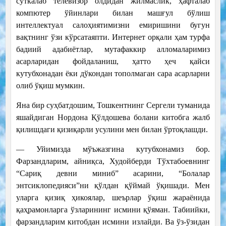
суткалаб телевизор олдидан жилмаслик, ҳафталаб
компютер ўйинлари билан машғул бўлиш
интеллектуал салоҳиятимизни емиришини бугун
вақтнинг ўзи кўрсатаяпти. Интернет орқали ҳам турфа
бадиий адабиётлар, мутафаккир алломаларимиз
асарларидан фойдаланиш, ҳатто ҳеч қайси
кутубхонадан ёки дўкондан тополмаган сара асарларни
олиб ўқиш мумкин.
Яна бир суҳбатдошим, Тошкентнинг Сергели туманида
яшайдиган Нордона Қўлдошева болани китобга жалб
қилишдаги қизиқарли усулини мен билан ўртоқлашди.
— Уйимизда мўъжазгина кутубхонамиз бор.
Фарзандларим, айниқса, Худойберди Тўхтабоевнинг
“Сариқ девни миниб” асарини, “Болалар
энтсиклопедияси”ни қўлдан қўймай ўқишади. Мен
уларга қизиқ ҳикоялар, шеърлар ўқиш жараёнида
қаҳрамонларга ўзларининг исмини қўяман. Табиийки,
фарзандларим китобдан исмини излайди. Ва ўз-ўзидан