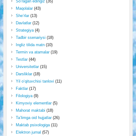
So‘ragan edingiz
(35)
Maqolalar
(43)
She’rlar
(13)
Davlatlar
(12)
Strategiya
(4)
Tadbir ssenariysi
(18)
Ingliz tilida matn
(10)
Termin va atamalar
(19)
Testlar
(44)
Universitetlar
(15)
Darsliklar
(18)
Yil o‘qituvchisi tanlovi
(11)
Faktlar
(17)
Filologiya
(9)
Kimyoviy elementlar
(5)
Mahorat maktabi
(18)
Ta’limga oid hujjatlar
(26)
Maktab psixologiga
(11)
Elektron jurnal
(57)