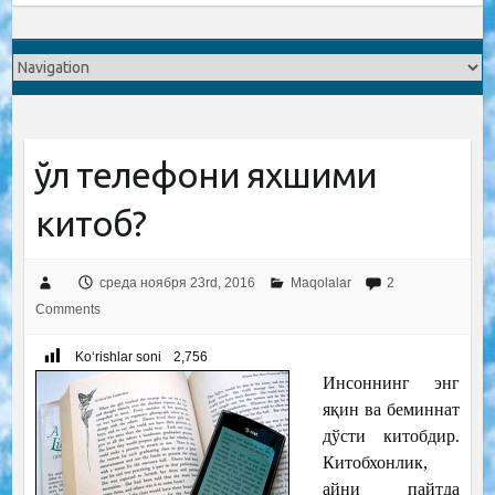
Қўл телефони яхшими
китоб?
среда ноября 23rd, 2016
Maqolalar
2
Comments
Ko‘rishlar soni
2,756
Инсоннинг энг
яқин ва беминнат
дўсти китобдир.
Китобхонлик,
айни пайтда