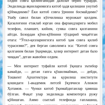
олдин совға қилинганидан далолат бериб турарди.
Эндиликда яқинларимизга китоб ҳадя қилишни унутиб
қўймадикми? Ёки китоб совға ўрнини босмайдими?
Ушбу савол билан кўпчиликка мурожаат қилдим.
Қизалоғини етаклаб юрган она фарзандларига мобил
телефон, планшет, кийим, сумка совға қилганини
айтди. Бозордан қўни-қўйнини тўлдириб чиқаётган
отага: “Ўғил-қизларингизга китоб ҳам совға қилиб
турасизми?”, дея берган саволимга эса: “Китоб совға
қилганим билан ўқирмиди, ҳозир интернет деган бало
чиққан”, деган жавобни олдим.
— Мен интернет туфайли китоб ўқишга эътибор
камайди, — деган гапга қўшилмайман, — дейди,
Тошкент Архитектура ва қурилиш институти
қошидаги 1-академик литсей ўқувчиси Алижон
Ҳотамов. — Чунки китоб ўқимайдиганлар ҳамиша
бўлган. Фақат улар эндиликда компютерга ружу
қўйишган. Аммо соатлаб телефонда гаплашиш,