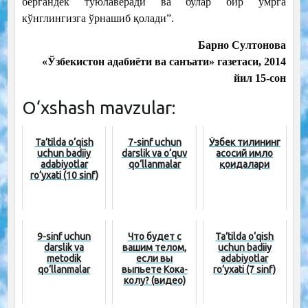
бергандек туюлаверади ва булар бир умрга
кўнглингизга ўрнашиб қолади”.
Барно Султонова
«Ўзбекистон адабиёти ва санъати» газетаси, 2014
йил 15-сон
O‘xshash mavzular:
Ta’tilda o‘qish
7-sinf uchun
Ўзбек тилининг
uchun badiiy
darslik va o‘quv
асосий имло
adabiyotlar
qo‘llanmalar
қоидалари
ro‘yxati (10 sinf)
9-sinf uchun
Что будет с
Ta’tilda o‘qish
darslik va
вашим телом,
uchun badiiy
metodik
если вы
adabiyotlar
qo‘llanmalar
выпьете Кока-
ro‘yxati (7 sinf)
колу? (видео)