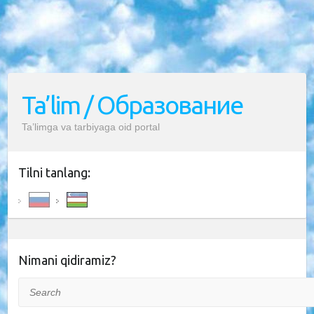
Ta’lim / Образование
Ta’limga va tarbiyaga oid portal
Tilni tanlang:
Nimani qidiramiz?
Search