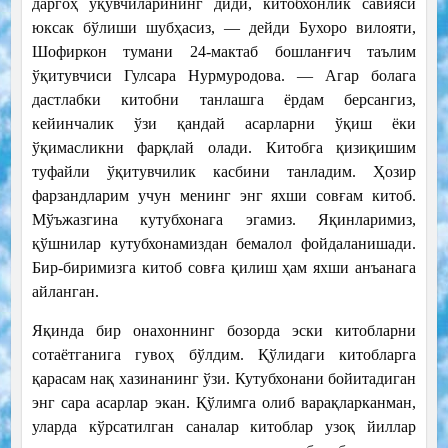
даргоҳ ўқувчиларининг диди, китобхонлик савияси
юксак бўлиши шубҳасиз, — дейди Бухоро вилояти,
Шофиркон тумани 24-мактаб бошланғич таълим
ўқитувчиси Гулсара Нурмуродова. — Агар болага
дастлабки китобни танлашга ёрдам берсангиз,
кейинчалик ўзи қандай асарларни ўқиш ёки
ўқимасликни фарқлай олади. Китобга қизиқишим
туфайли ўқитувчилик касбини танладим. Ҳозир
фарзандларим учун менинг энг яхши совғам китоб.
Мўъжазгина кутубхонага эгамиз. Яқинларимиз,
қўшнилар кутубхонамиздан бемалол фойдаланишади.
Бир-биримизга китоб совға қилиш ҳам яхши анъанага
айланган.
Яқинда бир онахоннинг бозорда эски китобларни
сотаётганига гувоҳ бўлдим. Қўлидаги китобларга
қарасам нақ хазинанинг ўзи. Кутубхонани бойитадиган
энг сара асарлар экан. Қўлимга олиб варақларканман,
уларда кўрсатилган саналар китоблар узоқ йиллар