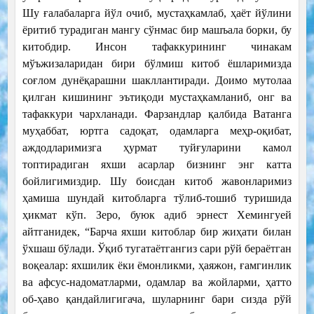
Шу ғалабаларга йўл очиб, мустаҳкамлаб, ҳаёт йўлини
ёритиб турадиган мангу сўнмас бир машъала борки, бу
китобдир. Инсон тафаккурининг чинакам
мўъжизаларидан бири бўлмиш китоб ёшларимизда
соғлом дунёқарашни шакллантиради. Доимо мутолаа
қилган кишининг эътиқоди мустаҳкамланиб, онг ва
тафаккури чархланади. Фарзандлар қалбида Ватанга
муҳаббат, юртга садоқат, одамларга меҳр-оқибат,
аждодларимизга ҳурмат туйғуларини камол
топтирадиган яхши асарлар бизнинг энг катта
бойлигимиздир. Шу боисдан китоб жавонларимиз
ҳамиша шундай китобларга тўлиб-тошиб туришида
ҳикмат кўп. Зеро, буюк адиб эрнест Хемингуей
айтганидек, “Барча яхши китоблар бир жиҳати билан
ўхшаш бўлади. Ўқиб тугатаётгангиз сари рўй бераётган
воқеалар: яхшилик ёки ёмонликми, ҳаяжон, ғамгинлик
ва афсус-надоматларми, одамлар ва жойларми, ҳатто
об-ҳаво қандайлигигача, шуларнинг бари сизда рўй