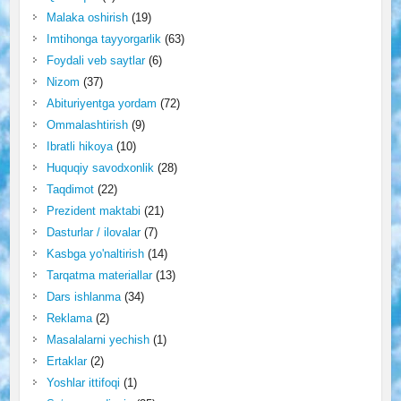
Malaka oshirish
(19)
Imtihonga tayyorgarlik
(63)
Foydali veb saytlar
(6)
Nizom
(37)
Abituriyentga yordam
(72)
Ommalashtirish
(9)
Ibratli hikoya
(10)
Huquqiy savodxonlik
(28)
Taqdimot
(22)
Prezident maktabi
(21)
Dasturlar / ilovalar
(7)
Kasbga yo'naltirish
(14)
Tarqatma materiallar
(13)
Dars ishlanma
(34)
Reklama
(2)
Masalalarni yechish
(1)
Ertaklar
(2)
Yoshlar ittifoqi
(1)