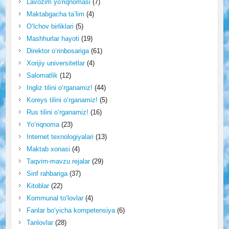
Lavozim yo'riqnomasi
(7)
Maktabgacha ta’lim
(4)
O‘lchov birliklari
(5)
Mashhurlar hayoti
(19)
Direktor o‘rinbosariga
(61)
Xorijiy universitetlar
(4)
Salomatlik
(12)
Ingliz tilini o‘rganamiz!
(44)
Koreys tilini o‘rganamiz!
(5)
Rus tilini o‘rganamiz!
(16)
Yo‘riqnoma
(23)
Internet texnologiyalari
(13)
Maktab xonasi
(4)
Taqvim-mavzu rejalar
(29)
Sinf rahbariga
(37)
Kitoblar
(22)
Kommunal to‘lovlar
(4)
Fanlar bo‘yicha kompetensiya
(6)
Tanlovlar
(28)