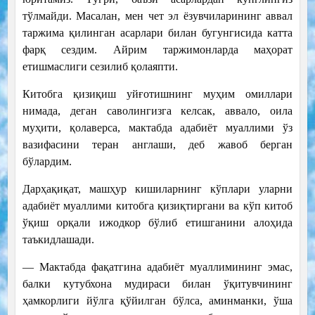
тўлмайди. Масалан, мен чет эл ёзувчиларининг аввал
таржима қилинган асарлари билан бугунгисида катта
фарқ сездим. Айрим таржимонларда маҳорат
етишмаслиги сезилиб қолаяпти.
Китобга қизиқиш уйғотишнинг муҳим омиллари
нимада, деган саволингизга келсак, аввало, оила
муҳити, қолаверса, мактабда адабиёт муаллими ўз
вазифасини теран англаши, деб жавоб берган
бўлардим.
Дарҳақиқат, машҳур кишиларнинг кўплари уларни
адабиёт муаллими китобга қизиқтиргани ва кўп китоб
ўқиш орқали ижодкор бўлиб етишганини алоҳида
таъкидлашади.
— Мактабда фақатгина адабиёт муаллимининг эмас,
балки кутубхона мудираси билан ўқитувчининг
ҳамкорлиги йўлга қўйилган бўлса, аминманки, ўша