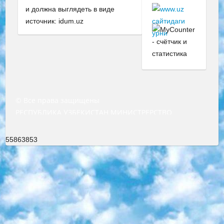
и должна выглядеть в виде
источник: idum.uz
© Все права защищены
РЕСПУБЛИКА УЗБЕКИСТАН МИНИСТРЕРСТВО ДОШКОЛЬНОГО И ШКОЛЬНОГО ОБРАЗОВАНИЯ КОМАНДА в общеобразовательных учреждениях в 2023-2024 учебном году организация и проведение итоговой государственной аттестации обучающихся о Министра дошкольного и школьного образования Республики Узбекистан от 4 марта 2008 года (постановлением Минюста от 20 марта 2008 года № 1778 государственной регистрации) «Итоговое состояние учащихся общего среднего образования на основании положения об утверждении положения об аттестации общего среднего образования выпускной экзамен студентов в образовательных учреждениях в 2023-2024 учебном году В целях организации и прохождения аттестации приказываю: 1. Следующее: перечень предметов, по которым будет проводиться итоговая государственная аттестация и экзамен формы перевода согласно приложению 1; сертификаты международного образца, оценивающие уровень владения иностранными языками перечень согласно приложению 2; 2. Педагогический при специализированных образовательных учреждениях. научно-практический центр квалификации и международной оценки (Д.Давидова) 2024 г. До 25 марта: задания по предметам, по которым будет проводиться итоговая аттестация разработка и утверждение технических условий; итоговая аттестация на основании разработанного предметного задания разработка вопросов по предметам (устно и письменно), экзамен передача; общеобразовательные средние школы и специальные учебные заведения учащиеся выпускных классов школ и интернатов в агентской системе подготовка базы данных экзаменационных материалов и критериев оценки; перевод базы экзаменационных материалов на все языки обучения подать в Республиканский образовательный центр для изготовления; варианты экзаменов на основе разработанных контрольных материалов пусть будут поставлены задачи формирования. 3. Республиканский образовательный центр (Ш.Худайкулов) до 5 апреля 2024 года. до: база данных предоставленных экзаменационных материалов на все языки обучения перевод и экспертиза; для слепых, слабовидящих, глухих, слабослышащих и умственно отсталых детей учащиеся выпускных классов специализированных школ и школ-интернатов база данных экзаменационных материалов на всех преподаваемых языках подготовка критериев оценки; специализированные школы для умственно отсталых детей и технологии для учащихся выпускных классов школ-интернатов разработка соответствующих рекомендаций и критериев проведения ЕГЭ по естествознанию давать задания. 4. Педагогический при специализированных образовательных учреждениях. Научно-практический центр навыков и международной оценки (Д.Давидова), Республика образовательный центр (Худайкулов Ш.) итоговый государственный аттестационный экзамен ориентирован на творческое и логическое мышление при подготовке базы материалов учитывать введение заданий. 5. Следует отметить, что: сертификат государственного образца о знании общеобразовательного предмета и как минимум национальный уровень B1 по предметам на иностранных языках, указанным в Приложении 2. или международно признанный сертификат эквивалентного уровня студенты, изучающие определенный предмет, освобождаются от экзамена; по соответствующим предметам запланирована итоговая государственная аттестация за день до дня, путем жеребьевки Рабочей группой (в письменной форме по предметам, проводимым в форме) из числа сформированных вариантов выбрано 2 варианта; 2 выбранных варианта экзамена анонсированы на официальном сайте министерства и все выпускники по всей стране на основе этих вариантов проводит итоговую государственную аттестацию. 6. Государственное образование учащихся средних общеобразовательных учреждений. знания в соответствии с квалификационными требованиями, которые необходимо приобрести на основании стандартов итоговый (выпускной) контроль для 9 и 11 классов в целях тестирования Экзамены (далее – экзамены) состоят из предметов, перечисленных в приложении 1. будет сделано. 7. Экзамены пройдут с 26 мая по 15 июня 2024 г. (кроме науки физического воспитания). 8. Физическая для учащихся 9 классов общесредних образовательных учреждений. Экзамены по предмету «Образование, квалификация медицина» 1-6 мая 2024 года. сотрудники перевести под присмотр (с отклонениями в физическом или умственном развитии) специализированная школа для детей, школы-интернаты и со сколиозом школы-интернаты санаторного типа для больных детей исключены). 9. Он был слепым, слабовидящим и имел нарушения опорно-двигательного аппарата. экзамены в специализированных школах и интернатах для детей должны проводиться исходя из требований, предъявляемых к общеобразовательным учреждениям (физкультура кроме науки). 10. Специализированная школа для глухих и слабослышащих детей. и экзамены в интернатах и быть реализован в виде письменного теста по математике. 11. Специальность для умственно отсталых детей. Для 9 класса Родной язык и литературное письмо Государственный язык (язык обучения – узбекский). для неклассов) написано Математическое письмо Письменная/устная история Узбекистана Физическое воспитание практично Итоговый контроль Для 11 класса Написание родного языка и литературы (эссе) Математическое письмо Узбекский язык (обучение на узбекском языке) не посещающее общее среднее образование для учреждений)/Образовательное учреждение выбор письменный и устный Иностранный язык письменный/устный Письменная/устная история Узбекистана *По выбору студента:  Химия  Физика  Основы государственного права  География 10 бесплатных образовательных ресурсов - Мы составили подборку онлайн-проектов с интерактивными упражнениями, видеолекциями и статьями. Они помогут вам обрести новые и освежить старые знания бесплатно. 1. «ИНТУИТ» Старейшая образовательная площадка Рунета. Здесь вы найдёте сотни текстовых и видеокурсов на десятки различных тем — от программирования до психологии. Многие курсы подготовлены российскими университетами и крупными международными компаниями вроде Intel и Microsoft. Самостоятельное обучение бесплатное, но желающие могут оплатить услуги персональных наставников. 2. «Смартия» знакомит с актуальными профессиями и подсказывает, как им обучаться. Выбрав заинтересовавшую вас специальность — SMM-специалист, фотограф, веб-дизайнер или другую, — увидите список необходимых для неё умений. Чтобы вы могли освоить их самостоятельно, для каждого умения площадка отображает подборку ссылок на учебные материалы. Хотя «Смартия» ориентируется на русскоязычную аудиторию, часть контента всё же доступна только на английском. 3. «Лекторий Физтеха» Проект Московского физико-технического института (Физтеха). С его помощью вы можете смотреть онлайн серии лекций, записанные на видео в этом вузе. В числе доступных предметов — физика, биология, химия, информационные технологии и другие. К некоторым лекциям администрация ресурса прилагает готовые конспекты, которые можно скачивать в PDF-формате. 4. ITMOcourses Онлайн-площадка Санкт-Петербургского национального исследовательского университета информационных технологий, механики и оптики (ИТМО). Ресурс предоставляет свободный доступ к курсам, разработанным в этом вузе. Каталог материалов разбит на четыре категории: «Оптические системы и технологии», «Приборостроение и робототехника», «Информационные технологии» и «Биотехнологии». Курсы состоят из видеолекций, интерактивных демонстраций и заданий. 5. «КиберЛенинка» Электронная научная библиотека открытого доступа. Каталог площадки регулярно обрастает текстами статей из различных научных изданий. Сгруппированные по журналам и рубрикам публикации можно читать онлайн или скачивать целиком в PDF-формате. Проект нацелен на популяризацию науки за счёт открытого доступа к качественной информации. 6. «ПостНаука» На этом ресурсе публикуют подборки видеолекций, составленные экспертами из разных отраслей и объединённые общими темами. Среди них, к примеру, есть серии «Биоинформатика и геномика», «Культура средневековой Скандинавии» и Cinema Studies о теории кино. Каждая подборка лекций — логически связанная история, рассказанная экспертом от первого лица. Кроме того, на сайте появляются научно-образовательные статьи и тесты на разные темы. 7. «Newочём» Команда проекта «Newочём» отбирает самые интересные тексты из англоязычных СМИ и переводит те из них, за которые голосуют участники сообщества «ВКонтакте». По большей части это научно-популярные статьи. Редакторы придумывают лишь заголовки, в остальном содержание переводов соответствует оригиналам. Полные тексты можно читать прямо в социальной сети. 8. InternetUrok Онлайн-база материалов по основным дисциплинам школьной программы. Информация на сайте структурирована по классам, предметам и темам (урокам). Каждый урок состоит из видеолекций и конспектов. Есть также интерактивные тренажёры и тесты для закрепления пройденного материала. Даже если вы давно окончили школу, возможность повторить программу старших классов всегда может пригодиться. 9. Edutainme Ещё один ресурс об образовании. В отличие от Newtonew, как мне кажется, Edutainme больше ориентируется на представителей индустрии: педагогов, предпринимателей, разработчиков образовательных проектов. Но и любой, кто просто стремится к саморазвитию, найдёт на сайте много полезного и интересного для себя. Например, информацию о новых курсах и образовательных сервисах. 10. Newtonew Онлайн-медиа об образовании и обучении в широком смысле. Авторы Newtonew пишут об инструментах, заведениях, тактиках и стратегиях, которые помогают учить других и получать новые знания самостоятельно. На этой площадке вы найдёте новости, обзоры, аналитические мате
55863853