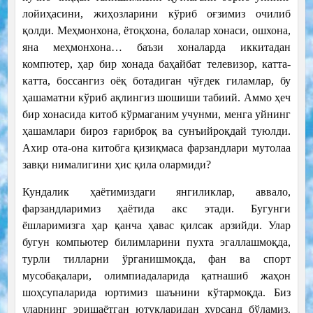
лойиҳасини, жиҳозларини кўриб оғзимиз очилиб
қолди. Меҳмонхона, ётоқхона, болалар хонаси, ошхона,
яна меҳмонхона… баъзи хоналарда иккитадан
компютер, ҳар бир хонада баҳайбат телевизор, катта-
катта, боссангиз оёқ ботадиган чўғдек гиламлар, бу
ҳашаматни кўриб ақлингиз шошиши табиий. Аммо ҳеч
бир хонасида китоб кўрмаганим учунми, менга уйнинг
ҳашамлари бироз ғариброқ ва сунъийроқдай туюлди.
Ахир ота-она китобга қизиқмаса фарзандлари мутолаа
завқи нималигини ҳис қила олармиди?
Кундалик ҳаётимиздаги янгиликлар, аввало,
фарзандларимиз ҳаётида акс этади. Бугунги
ёшларимизга ҳар қанча ҳавас қилсак арзийди. Улар
бугун компьютер билимларини пухта эгаллашмоқда,
турли тилларни ўрганишмоқда, фан ва спорт
мусобақалари, олимпиадаларида қатнашиб жаҳон
шоҳсупаларида юртимиз шаънини кўтармоқда. Биз
уларнинг эришаётган ютуқларидан хурсанд бўламиз.