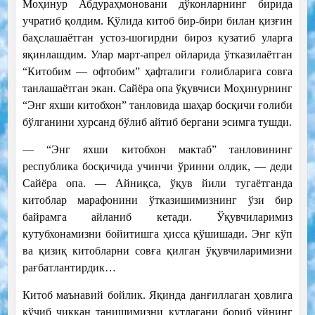
Моҳинур Абдураҳмоновани дўконларнинг бирида
учратиб қолдим. Қўлида китоб бир-бири билан қизғин
баҳслашаётган устоз-шогирдни бироз кузатиб уларга
яқинлашдим. Улар март-апрел ойларида ўтказилаётган
“Китобим — офтобим” ҳафталиги ғолибларига совға
танлашаётган экан. Сайёра опа ўқувчиси Моҳинурнинг
“Энг яхши китобхон” танловида шаҳар босқичи ғолиби
бўлганини хурсанд бўлиб айтиб бергани эсимга тушди.
— “Энг яхши китобхон мактаб” танловининг
республика босқичида учинчи ўринни олдик, — деди
Сайёра опа. — Айниқса, ўқув йили тугаётганда
китоблар марафонини ўтказишимизнинг ўзи бир
байрамга айланиб кетади. Ўқувчиларимиз
кутубхонамизни бойитишга ҳисса қўшишади. Энг кўп
ва қизиқ китобларни совға қилган ўқувчиларимизни
рағбатлантирдик…
Китоб маънавий бойлик. Яқинда данғиллаган ҳовлига
кўчиб чиққан танишимизни қутлагани бориб уйнинг