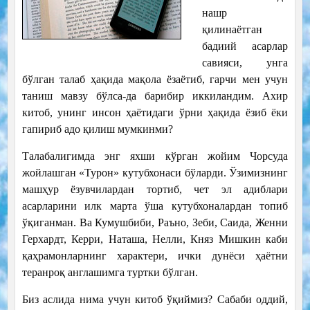
нашр
қилинаётган
бадиий асарлар
савияси, унга
бўлган талаб ҳақида мақола ёзаётиб, гарчи мен учун
таниш мавзу бўлса-да барибир иккиландим. Ахир
китоб, унинг инсон ҳаётидаги ўрни ҳақида ёзиб ёки
гапириб адо қилиш мумкинми?
Талабалигимда энг яхши кўрган жойим Чорсуда
жойлашган «Турон» кутубхонаси бўларди. Ўзимизнинг
машҳур ёзувчилардан тортиб, чет эл адиблари
асарларини илк марта ўша кутубхоналардан топиб
ўқиганман. Ва Кумушбиби, Раъно, Зеби, Саида, Женни
Герхардт, Керри, Наташа, Нелли, Княз Мишкин каби
қаҳрамонларнинг характери, ички дунёси ҳаётни
теранроқ англашимга туртки бўлган.
Биз аслида нима учун китоб ўқиймиз? Сабаби оддий,