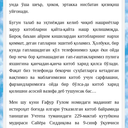
унда ўша шеър, ҳикоя, эртакка нисбатан қизиқиш
уйғонади.
Бугун талаб ва эҳтиёждан келиб чиқиб нашриётлар
зарур китобларни қайта-қайта нашр қилишмоқда.
Бироқ баъзан айрим кишилардан китобларнинг нархи
қиммат, деган гапларни эшитиб қоламиз. Ҳолбуки, бир
кунда гаплашадиган қўл телефонимиз ҳақи ёки ойда
бир неча бор қатнашадиган гап-гаштакларимиз пулига
яхшигина қанчадан-қанча китоб харид қилса бўлади.
Фақат биз телефонда бекорчи суҳбатларга кетадиган
вақтимиз ва маблағимизни китоб учун сарфлашни,
фарзандларимизга ойда бир бўлса-да китоб харид
қилишни асосий вазифа деб тушунсак бас…
Мен шу куни Ғафур Ғулом номидаги маданият ва
истироҳат боғида илгари ўтказилган китоб байрамида
танишган Учтепа туманидаги 229-мактаб кутубхона
мудираси Сайёра Сиддиқова ва 9-синф ўқувчиси