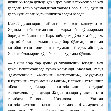
чунки китобда дунёда ҳеч нарса билан таққослаб ва ҳеч
қаердан топиб бўлмайдиган ҳаловат бор. Яна у дунёни
қалб кўзи билан кўришингизга ёрдам беради.
Китоб дўконларини айланиш севимли машғулотим.
Яқинда пойтахтимизнинг марказий кўчаларидан
бирида жойлашган «Шарқ зиёкори» дўконига бордим.
Тартиб билан номланган ҳар бир бўлимдан истаган
китобингизни топишингиз мумкин. У ерда, айниқса,
ёш китобхонларни кўриб, очиғи, хурсанд бўлдим.
— Яхши асар ҳар доим ўз ўқувчисини топади. Ҳеч
қачон пештахталарда туриб қолмайди. Масалан, Расул
Ҳамзатовнинг «Менинг Доғистоним», Муҳаммад
Юсуфнинг «Улуғимсан Ватаним», Исажон Султоннинг
«Боқий дарбадар», китобларини қидириб
тополмаяпмиз, — дейди Жаҳон тиллари университети
талабаси Ризвоной Низомова. — Ўқиган
китобларимизни таҳлил қиламиз, баҳс-мунозара
юритамиз. Тўғри, баъзи асарлардан кўнглингиз