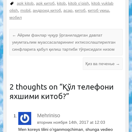
apk kitob
,
apk китоб
,
kitob
,
kitob o'qish
,
kitob yuklab
olish
,
mobil
,
андроид китоб
,
асар
,
китоб
,
китоб укиш
,
мобил
←
Айрим фанлар чуқур ўрганиладиган давлат
умумтаълим муассасаларининг ихтисослаштирилган
синфларига қабул қилиш тартиби тўғрисидаги низом
Қиз ва печенье
→
2 thoughts on “
Қўл телефони
яхшими китоб?
”
Mehriniso
вторник ноября 14th, 2017 at 12:03
Men koreys tilini o’rganmoqchiman, shunga vedieo