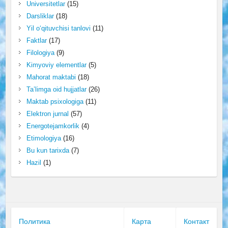
Universitetlar
(15)
Darsliklar
(18)
Yil o‘qituvchisi tanlovi
(11)
Faktlar
(17)
Filologiya
(9)
Kimyoviy elementlar
(5)
Mahorat maktabi
(18)
Ta’limga oid hujjatlar
(26)
Maktab psixologiga
(11)
Elektron jurnal
(57)
Energotejamkorlik
(4)
Etimologiya
(16)
Bu kun tarixda
(7)
Hazil
(1)
Политика
Карта
Контакт