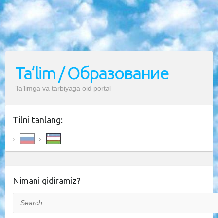
Ta’lim / Образование
Ta’limga va tarbiyaga oid portal
Tilni tanlang:
Nimani qidiramiz?
Search