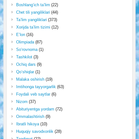
Boshlang‘ich ta’lim
(22)
Chet tili yangiliklari
(44)
Ta’lim yangiliklari
(373)
Xorijda ta’lim tizimi
(12)
E’lon
(16)
Olimpiada
(87)
So‘rovnoma
(1)
Tashkilot
(3)
Ochiq dars
(9)
Qo‘shiqlar
(1)
Malaka oshirish
(19)
Imtihonga tayyorgarlik
(63)
Foydali veb saytlar
(6)
Nizom
(37)
Abituriyentga yordam
(72)
Ommalashtirish
(9)
Ibratli hikoya
(10)
Huquqiy savodxonlik
(28)
Taqdimot
(22)