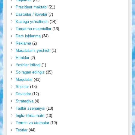
Prezident maktabi
(21)
Dasturlar / ilovalar
(7)
Kasbga yo'naltirish
(14)
Tarqatma materiallar
(13)
Dars ishlanma
(34)
Reklama
(2)
Masalalarni yechish
(1)
Ertaklar
(2)
Yoshlar ittifoqi
(1)
So‘ragan edingiz
(35)
Maqolalar
(43)
She’rlar
(13)
Davlatlar
(12)
Strategiya
(4)
Tadbir ssenariysi
(18)
Ingliz tilida matn
(10)
Termin va atamalar
(19)
Testlar
(44)