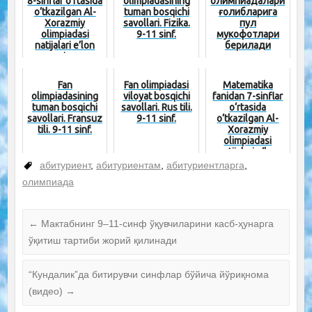
8-sinflar o‘rtasida
olimpiadasining
олимпиадалари
o‘tkazilgan Al-
tuman bosqichi
ғолибларига
Xorazmiy
savollari. Fizika.
пул
olimpiadasi
9-11 sinf.
мукофотлари
natijalari e’lon
берилади
qi...
Fan
Fan olimpiadasi
Matematika
olimpiadasining
viloyat bosqichi
fanidan 7-sinflar
tuman bosqichi
savollari. Rus tili.
o‘rtasida
savollari. Fransuz
9-11 sinf.
o‘tkazilgan Al-
tili. 9-11 sinf.
Xorazmiy
olimpiadasi
natijalari e’lon
qilindi[:...
абитуриент
,
абитуриентам
,
абитуриентларга
,
олимпиада
←
Мактабнинг 9–11-синф ўқувчиларини касб-ҳунарга
ўқитиш тартиби жорий қилинади
“Кундалик”да битирувчи синфлар бўйича йўриқнома
(видео)
→