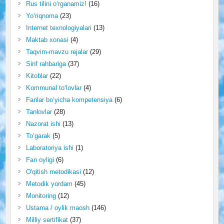
Rus tilini o‘rganamiz!
(16)
Yo‘riqnoma
(23)
Internet texnologiyalari
(13)
Maktab xonasi
(4)
Taqvim-mavzu rejalar
(29)
Sinf rahbariga
(37)
Kitoblar
(22)
Kommunal to‘lovlar
(4)
Fanlar bo‘yicha kompetensiya
(6)
Tanlovlar
(28)
Nazorat ishi
(13)
To‘garak
(5)
Laboratoriya ishi
(1)
Fan oyligi
(6)
O'qitish metodikasi
(12)
Metodik yordam
(45)
Monitoring
(12)
Ustama / oylik maosh
(146)
Milliy sertifikat
(37)