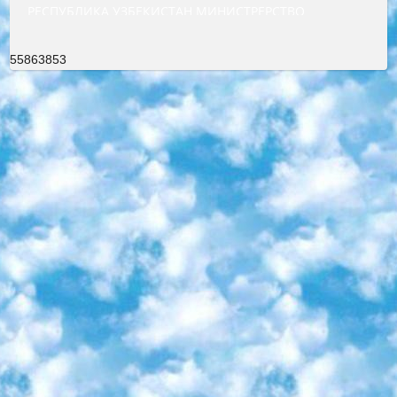
РЕСПУБЛИКА УЗБЕКИСТАН МИНИСТРЕРСТВО ДОШКОЛЬНОГО И ШКОЛЬНОГО ОБРАЗОВАНИЯ КОМАНДА в общеобразовательных учреждениях в 2023-2024 учебном году организация и проведение итоговой государственной аттестации обучающихся о Министра дошкольного и школьного образования Республики Узбекистан от 4 марта 2008 года (постановлением Минюста от 20 марта 2008 года № 1778 государственной регистрации) «Итоговое состояние учащихся общего среднего образования на основании положения об утверждении положения об аттестации общего среднего образования выпускной экзамен студентов в образовательных учреждениях в 2023-2024 учебном году В целях организации и прохождения аттестации приказываю: 1. Следующее: перечень предметов, по которым будет проводиться итоговая государственная аттестация и экзамен формы перевода согласно приложению 1; сертификаты международного образца, оценивающие уровень владения иностранными языками перечень согласно приложению 2; 2. Педагогический при специализированных образовательных учреждениях. научно-практический центр квалификации и международной оценки (Д.Давидова) 2024 г. До 25 марта: задания по предметам, по которым будет проводиться итоговая аттестация разработка и утверждение технических условий; итоговая аттестация на основании разработанного предметного задания разработка вопросов по предметам (устно и письменно), экзамен передача; общеобразовательные средние школы и специальные учебные заведения учащиеся выпускных классов школ и интернатов в агентской системе подготовка базы данных экзаменационных материалов и критериев оценки; перевод базы экзаменационных материалов на все языки обучения подать в Республиканский образовательный центр для изготовления; варианты экзаменов на основе разработанных контрольных материалов пусть будут поставлены задачи формирования. 3. Республиканский образовательный центр (Ш.Худайкулов) до 5 апреля 2024 года. до: база данных предоставленных экзаменационных материалов на все языки обучения перевод и экспертиза; для слепых, слабовидящих, глухих, слабослышащих и умственно отсталых детей учащиеся выпускных классов специализированных школ и школ-интернатов база данных экзаменационных материалов на всех преподаваемых языках подготовка критериев оценки; специализированные школы для умственно отсталых детей и технологии для учащихся выпускных классов школ-интернатов разработка соответствующих рекомендаций и критериев проведения ЕГЭ по естествознанию давать задания. 4. Педагогический при специализированных образовательных учреждениях. Научно-практический центр навыков и международной оценки (Д.Давидова), Республика образовательный центр (Худайкулов Ш.) итоговый государственный аттестационный экзамен ориентирован на творческое и логическое мышление при подготовке базы материалов учитывать введение заданий. 5. Следует отметить, что: сертификат государственного образца о знании общеобразовательного предмета и как минимум национальный уровень B1 по предметам на иностранных языках, указанным в Приложении 2. или международно признанный сертификат эквивалентного уровня студенты, изучающие определенный предмет, освобождаются от экзамена; по соответствующим предметам запланирована итоговая государственная аттестация за день до дня, путем жеребьевки Рабочей группой (в письменной форме по предметам, проводимым в форме) из числа сформированных вариантов выбрано 2 варианта; 2 выбранных варианта экзамена анонсированы на официальном сайте министерства и все выпускники по всей стране на основе этих вариантов проводит итоговую государственную аттестацию. 6. Государственное образование учащихся средних общеобразовательных учреждений. знания в соответствии с квалификационными требованиями, которые необходимо приобрести на основании стандартов итоговый (выпускной) контроль для 9 и 11 классов в целях тестирования Экзамены (далее – экзамены) состоят из предметов, перечисленных в приложении 1. будет сделано. 7. Экзамены пройдут с 26 мая по 15 июня 2024 г. (кроме науки физического воспитания). 8. Физическая для учащихся 9 классов общесредних образовательных учреждений. Экзамены по предмету «Образование, квалификация медицина» 1-6 мая 2024 года. сотрудники перевести под присмотр (с отклонениями в физическом или умственном развитии) специализированная школа для детей, школы-интернаты и со сколиозом школы-интернаты санаторного типа для больных детей исключены). 9. Он был слепым, слабовидящим и имел нарушения опорно-двигательного аппарата. экзамены в специализированных школах и интернатах для детей должны проводиться исходя из требований, предъявляемых к общеобразовательным учреждениям (физкультура кроме науки). 10. Специализированная школа для глухих и слабослышащих детей. и экзамены в интернатах и быть реализован в виде письменного теста по математике. 11. Специальность для умственно отсталых детей. Для 9 класса Родной язык и литературное письмо Государственный язык (язык обучения – узбекский). для неклассов) написано Математическое письмо Письменная/устная история Узбекистана Физическое воспитание практично Итоговый контроль Для 11 класса Написание родного языка и литературы (эссе) Математическое письмо Узбекский язык (обучение на узбекском языке) не посещающее общее среднее образование для учреждений)/Образовательное учреждение выбор письменный и устный Иностранный язык письменный/устный Письменная/устная история Узбекистана *По выбору студента:  Химия  Физика  Основы государственного права  География 10 бесплатных образовательных ресурсов - Мы составили подборку онлайн-проектов с интерактивными упражнениями, видеолекциями и статьями. Они помогут вам обрести новые и освежить старые знания бесплатно. 1. «ИНТУИТ» Старейшая образовательная площадка Рунета. Здесь вы найдёте сотни текстовых и видеокурсов на десятки различных тем — от программирования до психологии. Многие курсы подготовлены российскими университетами и крупными международными компаниями вроде Intel и Microsoft. Самостоятельное обучение бесплатное, но желающие могут оплатить услуги персональных наставников. 2. «Смартия» знакомит с актуальными профессиями и подсказывает, как им обучаться. Выбрав заинтересовавшую вас специальность — SMM-специалист, фотограф, веб-дизайнер или другую, — увидите список необходимых для неё умений. Чтобы вы могли освоить их самостоятельно, для каждого умения площадка отображает подборку ссылок на учебные материалы. Хотя «Смартия» ориентируется на русскоязычную аудиторию, часть контента всё же доступна только на английском. 3. «Лекторий Физтеха» Проект Московского физико-технического института (Физтеха). С его помощью вы можете смотреть онлайн серии лекций, записанные на видео в этом вузе. В числе доступных предметов — физика, биология, химия, информационные технологии и другие. К некоторым лекциям администрация ресурса прилагает готовые конспекты, которые можно скачивать в PDF-формате. 4. ITMOcourses Онлайн-площадка Санкт-Петербургского национального исследовательского университета информационных технологий, механики и оптики (ИТМО). Ресурс предоставляет свободный доступ к курсам, разработанным в этом вузе. Каталог материалов разбит на четыре категории: «Оптические системы и технологии», «Приборостроение и робототехника», «Информационные технологии» и «Биотехнологии». Курсы состоят из видеолекций, интерактивных демонстраций и заданий. 5. «КиберЛенинка» Электронная научная библиотека открытого доступа. Каталог площадки регулярно обрастает текстами статей из различных научных изданий. Сгруппированные по журналам и рубрикам публикации можно читать онлайн или скачивать целиком в PDF-формате. Проект нацелен на популяризацию науки за счёт открытого доступа к качественной информации. 6. «ПостНаука» На этом ресурсе публикуют подборки видеолекций, составленные экспертами из разных отраслей и объединённые общими темами. Среди них, к примеру, есть серии «Биоинформатика и геномика», «Культура средневековой Скандинавии» и Cinema Studies о теории кино. Каждая подборка лекций — логически связанная история, рассказанная экспертом от первого лица. Кроме того, на сайте появляются научно-образовательные статьи и тесты на разные темы. 7. «Newочём» Команда проекта «Newочём» отбирает самые интересные тексты из англоязычных СМИ и переводит те из них, за которые голосуют участники сообщества «ВКонтакте». По большей части это научно-популярные статьи. Редакторы придумывают лишь заголовки, в остальном содержание переводов соответствует оригиналам. Полные тексты можно читать прямо в социальной сети. 8. InternetUrok Онлайн-база материалов по основным дисциплинам школьной программы. Информация на сайте структурирована по классам, предметам и темам (урокам). Каждый урок состоит из видеолекций и конспектов. Есть также интерактивные тренажёры и тесты для закрепления пройденного материала. Даже если вы давно окончили школу, возможность повторить программу старших классов всегда может пригодиться. 9. Edutainme Ещё один ресурс об образовании. В отличие от Newtonew, как мне кажется, Edutainme больше ориентируется на представителей индустрии: педагогов, предпринимателей, разработчиков образовательных проектов. Но и любой, кто просто стремится к саморазвитию, найдёт на сайте много полезного и интересного для себя. Например, информацию о новых курсах и образовательных сервисах. 10. Newtonew Онлайн-медиа об образовании и обучении в широком смысле. Авторы Newtonew пишут об инструментах, заведениях, тактиках и стратегиях, которые помогают учить других и получать новые знания самостоятельно. На этой площадке вы найдёте новости, обзоры, аналитические мате
55863853