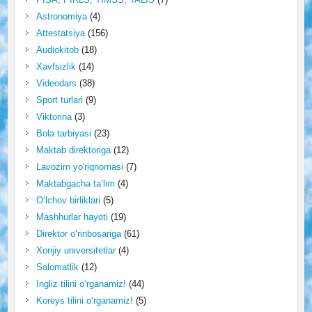
Astronomiya
(4)
Attestatsiya
(156)
Audiokitob
(18)
Xavfsizlik
(14)
Videodars
(38)
Sport turlari
(9)
Viktorina
(3)
Bola tarbiyasi
(23)
Maktab direktoriga
(12)
Lavozim yo'riqnomasi
(7)
Maktabgacha ta’lim
(4)
O‘lchov birliklari
(5)
Mashhurlar hayoti
(19)
Direktor o‘rinbosariga
(61)
Xorijiy universitetlar
(4)
Salomatlik
(12)
Ingliz tilini o‘rganamiz!
(44)
Koreys tilini o‘rganamiz!
(5)