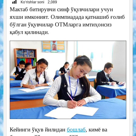
Ko‘rishlar soni
2,089
Мактаб битирувчи синф ўқувчилари учун
яхши имконият. Олимпиадада қатнашиб ғолиб
бўлган ўқувчилар ОТМларга имтиҳонсиз
қабул қилинади.
Кейинги ўқув йилидан
бошлаб
, кимё ва