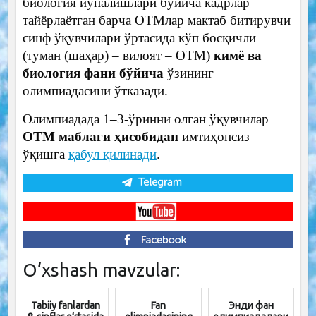
биология йўналишлари бўйича кадрлар
тайёрлаётган барча ОТМлар мактаб битирувчи
синф ўқувчилари ўртасида кўп босқичли
(туман (шаҳар) – вилоят – ОТМ)
кимё ва
биология фани бўйича
ўзининг
олимпиадасини ўтказади.
Олимпиадада 1–3-ўринни олган ўқувчилар
ОТМ маблағи ҳисобидан
имтиҳонсиз
ўқишга
қабул қилинади
.
O‘xshash mavzular:
Tabiiy fanlardan
Fan
Энди фан