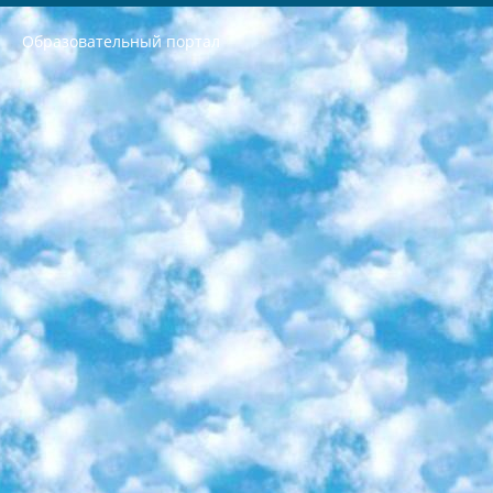
Образовательный портал
РЕСПУБЛИКА УЗБЕКИСТАН МИНИСТРЕРСТВО ДОШКОЛЬНОГО И ШКОЛЬНОГО ОБРАЗОВАНИЯ КОМАНДА в общеобразовательных учреждениях в 2023-2024 учебном году организация и проведение итоговой государственной аттестации обучающихся о Министра дошкольного и школьного образования Республики Узбекистан от 4 марта 2008 года (постановлением Минюста от 20 марта 2008 года № 1778 государственной регистрации) «Итоговое состояние учащихся общего среднего образования на основании положения об утверждении положения об аттестации общего среднего образования выпускной экзамен студентов в образовательных учреждениях в 2023-2024 учебном году В целях организации и прохождения аттестации приказываю: 1. Следующее: перечень предметов, по которым будет проводиться итоговая государственная аттестация и экзамен формы перевода согласно приложению 1; сертификаты международного образца, оценивающие уровень владения иностранными языками перечень согласно приложению 2; 2. Педагогический при специализированных образовательных учреждениях. научно-практический центр квалификации и международной оценки (Д.Давидова) 2024 г. До 25 марта: задания по предметам, по которым будет проводиться итоговая аттестация разработка и утверждение технических условий; итоговая аттестация на основании разработанного предметного задания разработка вопросов по предметам (устно и письменно), экзамен передача; общеобразовательные средние школы и специальные учебные заведения учащиеся выпускных классов школ и интернатов в агентской системе подготовка базы данных экзаменационных материалов и критериев оценки; перевод базы экзаменационных материалов на все языки обучения подать в Республиканский образовательный центр для изготовления; варианты экзаменов на основе разработанных контрольных материалов пусть будут поставлены задачи формирования. 3. Республиканский образовательный центр (Ш.Худайкулов) до 5 апреля 2024 года. до: база данных предоставленных экзаменационных материалов на все языки обучения перевод и экспертиза; для слепых, слабовидящих, глухих, слабослышащих и умственно отсталых детей учащиеся выпускных классов специализированных школ и школ-интернатов база данных экзаменационных материалов на всех преподаваемых языках подготовка критериев оценки; специализированные школы для умственно отсталых детей и технологии для учащихся выпускных классов школ-интернатов разработка соответствующих рекомендаций и критериев проведения ЕГЭ по естествознанию давать задания. 4. Педагогический при специализированных образовательных учреждениях. Научно-практический центр навыков и международной оценки (Д.Давидова), Республика образовательный центр (Худайкулов Ш.) итоговый государственный аттестационный экзамен ориентирован на творческое и логическое мышление при подготовке базы материалов учитывать введение заданий. 5. Следует отметить, что: сертификат государственного образца о знании общеобразовательного предмета и как минимум национальный уровень B1 по предметам на иностранных языках, указанным в Приложении 2. или международно признанный сертификат эквивалентного уровня студенты, изучающие определенный предмет, освобождаются от экзамена; по соответствующим предметам запланирована итоговая государственная аттестация за день до дня, путем жеребьевки Рабочей группой (в письменной форме по предметам, проводимым в форме) из числа сформированных вариантов выбрано 2 варианта; 2 выбранных варианта экзамена анонсированы на официальном сайте министерства и все выпускники по всей стране на основе этих вариантов проводит итоговую государственную аттестацию. 6. Государственное образование учащихся средних общеобразовательных учреждений. знания в соответствии с квалификационными требованиями, которые необходимо приобрести на основании стандартов итоговый (выпускной) контроль для 9 и 11 классов в целях тестирования Экзамены (далее – экзамены) состоят из предметов, перечисленных в приложении 1. будет сделано. 7. Экзамены пройдут с 26 мая по 15 июня 2024 г. (кроме науки физического воспитания). 8. Физическая для учащихся 9 классов общесредних образовательных учреждений. Экзамены по предмету «Образование, квалификация медицина» 1-6 мая 2024 года. сотрудники перевести под присмотр (с отклонениями в физическом или умственном развитии) специализированная школа для детей, школы-интернаты и со сколиозом школы-интернаты санаторного типа для больных детей исключены). 9. Он был слепым, слабовидящим и имел нарушения опорно-двигательного аппарата. экзамены в специализированных школах и интернатах для детей должны проводиться исходя из требований, предъявляемых к общеобразовательным учреждениям (физкультура кроме науки). 10. Специализированная школа для глухих и слабослышащих детей. и экзамены в интернатах и быть реализован в виде письменного теста по математике. 11. Специальность для умственно отсталых детей. Для 9 класса Родной язык и литературное письмо Государственный язык (язык обучения – узбекский). для неклассов) написано Математическое письмо Письменная/устная история Узбекистана Физическое воспитание практично Итоговый контроль Для 11 класса Написание родного языка и литературы (эссе) Математическое письмо Узбекский язык (обучение на узбекском языке) не посещающее общее среднее образование для учреждений)/Образовательное учреждение выбор письменный и устный Иностранный язык письменный/устный Письменная/устная история Узбекистана *По выбору студента:  Химия  Физика  Основы государственного права  География 10 бесплатных образовательных ресурсов - Мы составили подборку онлайн-проектов с интерактивными упражнениями, видеолекциями и статьями. Они помогут вам обрести новые и освежить старые знания бесплатно. 1. «ИНТУИТ» Старейшая образовательная площадка Рунета. Здесь вы найдёте сотни текстовых и видеокурсов на десятки различных тем — от программирования до психологии. Многие курсы подготовлены российскими университетами и крупными международными компаниями вроде Intel и Microsoft. Самостоятельное обучение бесплатное, но желающие могут оплатить услуги персональных наставников. 2. «Смартия» знакомит с актуальными профессиями и подсказывает, как им обучаться. Выбрав заинтересовавшую вас специальность — SMM-специалист, фотограф, веб-дизайнер или другую, — увидите список необходимых для неё умений. Чтобы вы могли освоить их самостоятельно, для каждого умения площадка отображает подборку ссылок на учебные материалы. Хотя «Смартия» ориентируется на русскоязычную аудиторию, часть контента всё же доступна только на английском. 3. «Лекторий Физтеха» Проект Московского физико-технического института (Физтеха). С его помощью вы можете смотреть онлайн серии лекций, записанные на видео в этом вузе. В числе доступных предметов — физика, биология, химия, информационные технологии и другие. К некоторым лекциям администрация ресурса прилагает готовые конспекты, которые можно скачивать в PDF-формате. 4. ITMOcourses Онлайн-площадка Санкт-Петербургского национального исследовательского университета информационных технологий, механики и оптики (ИТМО). Ресурс предоставляет свободный доступ к курсам, разработанным в этом вузе. Каталог материалов разбит на четыре категории: «Оптические системы и технологии», «Приборостроение и робототехника», «Информационные технологии» и «Биотехнологии». Курсы состоят из видеолекций, интерактивных демонстраций и заданий. 5. «КиберЛенинка» Электронная научная библиотека открытого доступа. Каталог площадки регулярно обрастает текстами статей из различных научных изданий. Сгруппированные по журналам и рубрикам публикации можно читать онлайн или скачивать целиком в PDF-формате. Проект нацелен на популяризацию науки за счёт открытого доступа к качественной информации. 6. «ПостНаука» На этом ресурсе публикуют подборки видеолекций, составленные экспертами из разных отраслей и объединённые общими темами. Среди них, к примеру, есть серии «Биоинформатика и геномика», «Культура средневековой Скандинавии» и Cinema Studies о теории кино. Каждая подборка лекций — логически связанная история, рассказанная экспертом от первого лица. Кроме того, на сайте появляются научно-образовательные статьи и тесты на разные темы. 7. «Newочём» Команда проекта «Newочём» отбирает самые интересные тексты из англоязычных СМИ и переводит те из них, за которые голосуют участники сообщества «ВКонтакте». По большей части это научно-популярные статьи. Редакторы придумывают лишь заголовки, в остальном содержание переводов соответствует оригиналам. Полные тексты можно читать прямо в социальной сети. 8. InternetUrok Онлайн-база материалов по основным дисциплинам школьной программы. Информация на сайте структурирована по классам, предметам и темам (урокам). Каждый урок состоит из видеолекций и конспектов. Есть также интерактивные тренажёры и тесты для закрепления пройденного материала. Даже если вы давно окончили школу, возможность повторить программу старших классов всегда может пригодиться. 9. Edutainme Ещё один ресурс об образовании. В отличие от Newtonew, как мне кажется, Edutainme больше ориентируется на представителей индустрии: педагогов, предпринимателей, разработчиков образовательных проектов. Но и любой, кто просто стремится к саморазвитию, найдёт на сайте много полезного и интересного для себя. Например, информацию о новых курсах и образовательных сервисах. 10. Newtonew Онлайн-медиа об образовании и обучении в широком смысле. Авторы Newtonew пишут об инструментах, заведениях, тактиках и стратегиях, которые помогают учить других и получать новые знания самостоятельно. На этой площадке вы найдёте новости, обзоры, аналитические мат