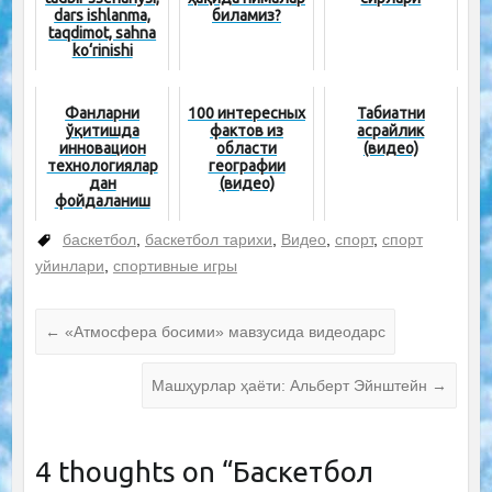
dars ishlanma,
биламиз?
taqdimot, sahna
ko‘rinishi
Фанларни
100 интересных
Табиатни
ўқитишда
фактов из
асрайлик
инновацион
области
(видео)
технологиялар
географии
дан
(видео)
фойдаланиш
баскетбол
,
баскетбол тарихи
,
Видео
,
спорт
,
спорт
уйинлари
,
спортивные игры
←
«Атмосфера босими» мавзусида видеодарс
Машҳурлар ҳаёти: Альберт Эйнштейн
→
4 thoughts on “
Баскетбол