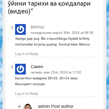
ўйини тарихи ва қоидалари
(видео)
”
Behruz
понедельник марта 30th, 2015 at 08:38
Saytga gap yuq. Biz o’quvchilarga foydali ta’limiy
ma’lumotlar ko’proq quying. Xurmat bilan Behruz
Log in to Reply
Сакен
четверг мая 23rd, 2019 at 17:02
Баскетбол майдони 28×15, 26×14 эмас
Маълумот нотугри
Log in to Reply
admin
Post author