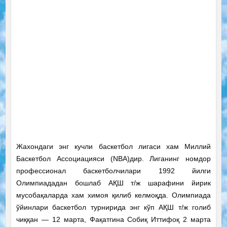
Жахондаги энг кучли баскетбол лигаси хам Миллий
Баскетбол Ассоциацияси (NBA)дир. Лиганинг номдор
профессионал баскетболчилари 1992 йилги
Олимпиададан бошлаб АҚШ т/ж шарафини йирик
мусобақаларда хам химоя қилиб келмоқда. Олимпиада
ўйинлари баскетбол турнирида энг кўп АҚШ т/ж голиб
чиққан — 12 марта, Фақатгина Собиқ Иттифоқ 2 марта