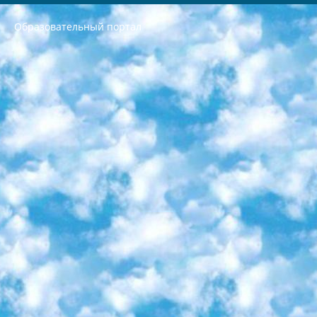
Образовательный портал
РЕСПУБЛИКА УЗБЕКИСТАН МИНИСТРЕРСТВО ДОШКОЛЬНОГО И ШКОЛЬНОГО ОБРАЗОВАНИЯ КОМАНДА в общеобразовательных учреждениях в 2023-2024 учебном году организация и проведение итоговой государственной аттестации обучающихся о Министра дошкольного и школьного образования Республики Узбекистан от 4 марта 2008 года (постановлением Минюста от 20 марта 2008 года № 1778 государственной регистрации) «Итоговое состояние учащихся общего среднего образования на основании положения об утверждении положения об аттестации общего среднего образования выпускной экзамен студентов в образовательных учреждениях в 2023-2024 учебном году В целях организации и прохождения аттестации приказываю: 1. Следующее: перечень предметов, по которым будет проводиться итоговая государственная аттестация и экзамен формы перевода согласно приложению 1; сертификаты международного образца, оценивающие уровень владения иностранными языками перечень согласно приложению 2; 2. Педагогический при специализированных образовательных учреждениях. научно-практический центр квалификации и международной оценки (Д.Давидова) 2024 г. До 25 марта: задания по предметам, по которым будет проводиться итоговая аттестация разработка и утверждение технических условий; итоговая аттестация на основании разработанного предметного задания разработка вопросов по предметам (устно и письменно), экзамен передача; общеобразовательные средние школы и специальные учебные заведения учащиеся выпускных классов школ и интернатов в агентской системе подготовка базы данных экзаменационных материалов и критериев оценки; перевод базы экзаменационных материалов на все языки обучения подать в Республиканский образовательный центр для изготовления; варианты экзаменов на основе разработанных контрольных материалов пусть будут поставлены задачи формирования. 3. Республиканский образовательный центр (Ш.Худайкулов) до 5 апреля 2024 года. до: база данных предоставленных экзаменационных материалов на все языки обучения перевод и экспертиза; для слепых, слабовидящих, глухих, слабослышащих и умственно отсталых детей учащиеся выпускных классов специализированных школ и школ-интернатов база данных экзаменационных материалов на всех преподаваемых языках подготовка критериев оценки; специализированные школы для умственно отсталых детей и технологии для учащихся выпускных классов школ-интернатов разработка соответствующих рекомендаций и критериев проведения ЕГЭ по естествознанию давать задания. 4. Педагогический при специализированных образовательных учреждениях. Научно-практический центр навыков и международной оценки (Д.Давидова), Республика образовательный центр (Худайкулов Ш.) итоговый государственный аттестационный экзамен ориентирован на творческое и логическое мышление при подготовке базы материалов учитывать введение заданий. 5. Следует отметить, что: сертификат государственного образца о знании общеобразовательного предмета и как минимум национальный уровень B1 по предметам на иностранных языках, указанным в Приложении 2. или международно признанный сертификат эквивалентного уровня студенты, изучающие определенный предмет, освобождаются от экзамена; по соответствующим предметам запланирована итоговая государственная аттестация за день до дня, путем жеребьевки Рабочей группой (в письменной форме по предметам, проводимым в форме) из числа сформированных вариантов выбрано 2 варианта; 2 выбранных варианта экзамена анонсированы на официальном сайте министерства и все выпускники по всей стране на основе этих вариантов проводит итоговую государственную аттестацию. 6. Государственное образование учащихся средних общеобразовательных учреждений. знания в соответствии с квалификационными требованиями, которые необходимо приобрести на основании стандартов итоговый (выпускной) контроль для 9 и 11 классов в целях тестирования Экзамены (далее – экзамены) состоят из предметов, перечисленных в приложении 1. будет сделано. 7. Экзамены пройдут с 26 мая по 15 июня 2024 г. (кроме науки физического воспитания). 8. Физическая для учащихся 9 классов общесредних образовательных учреждений. Экзамены по предмету «Образование, квалификация медицина» 1-6 мая 2024 года. сотрудники перевести под присмотр (с отклонениями в физическом или умственном развитии) специализированная школа для детей, школы-интернаты и со сколиозом школы-интернаты санаторного типа для больных детей исключены). 9. Он был слепым, слабовидящим и имел нарушения опорно-двигательного аппарата. экзамены в специализированных школах и интернатах для детей должны проводиться исходя из требований, предъявляемых к общеобразовательным учреждениям (физкультура кроме науки). 10. Специализированная школа для глухих и слабослышащих детей. и экзамены в интернатах и быть реализован в виде письменного теста по математике. 11. Специальность для умственно отсталых детей. Для 9 класса Родной язык и литературное письмо Государственный язык (язык обучения – узбекский). для неклассов) написано Математическое письмо Письменная/устная история Узбекистана Физическое воспитание практично Итоговый контроль Для 11 класса Написание родного языка и литературы (эссе) Математическое письмо Узбекский язык (обучение на узбекском языке) не посещающее общее среднее образование для учреждений)/Образовательное учреждение выбор письменный и устный Иностранный язык письменный/устный Письменная/устная история Узбекистана *По выбору студента:  Химия  Физика  Основы государственного права  География 10 бесплатных образовательных ресурсов - Мы составили подборку онлайн-проектов с интерактивными упражнениями, видеолекциями и статьями. Они помогут вам обрести новые и освежить старые знания бесплатно. 1. «ИНТУИТ» Старейшая образовательная площадка Рунета. Здесь вы найдёте сотни текстовых и видеокурсов на десятки различных тем — от программирования до психологии. Многие курсы подготовлены российскими университетами и крупными международными компаниями вроде Intel и Microsoft. Самостоятельное обучение бесплатное, но желающие могут оплатить услуги персональных наставников. 2. «Смартия» знакомит с актуальными профессиями и подсказывает, как им обучаться. Выбрав заинтересовавшую вас специальность — SMM-специалист, фотограф, веб-дизайнер или другую, — увидите список необходимых для неё умений. Чтобы вы могли освоить их самостоятельно, для каждого умения площадка отображает подборку ссылок на учебные материалы. Хотя «Смартия» ориентируется на русскоязычную аудиторию, часть контента всё же доступна только на английском. 3. «Лекторий Физтеха» Проект Московского физико-технического института (Физтеха). С его помощью вы можете смотреть онлайн серии лекций, записанные на видео в этом вузе. В числе доступных предметов — физика, биология, химия, информационные технологии и другие. К некоторым лекциям администрация ресурса прилагает готовые конспекты, которые можно скачивать в PDF-формате. 4. ITMOcourses Онлайн-площадка Санкт-Петербургского национального исследовательского университета информационных технологий, механики и оптики (ИТМО). Ресурс предоставляет свободный доступ к курсам, разработанным в этом вузе. Каталог материалов разбит на четыре категории: «Оптические системы и технологии», «Приборостроение и робототехника», «Информационные технологии» и «Биотехнологии». Курсы состоят из видеолекций, интерактивных демонстраций и заданий. 5. «КиберЛенинка» Электронная научная библиотека открытого доступа. Каталог площадки регулярно обрастает текстами статей из различных научных изданий. Сгруппированные по журналам и рубрикам публикации можно читать онлайн или скачивать целиком в PDF-формате. Проект нацелен на популяризацию науки за счёт открытого доступа к качественной информации. 6. «ПостНаука» На этом ресурсе публикуют подборки видеолекций, составленные экспертами из разных отраслей и объединённые общими темами. Среди них, к примеру, есть серии «Биоинформатика и геномика», «Культура средневековой Скандинавии» и Cinema Studies о теории кино. Каждая подборка лекций — логически связанная история, рассказанная экспертом от первого лица. Кроме того, на сайте появляются научно-образовательные статьи и тесты на разные темы. 7. «Newочём» Команда проекта «Newочём» отбирает самые интересные тексты из англоязычных СМИ и переводит те из них, за которые голосуют участники сообщества «ВКонтакте». По большей части это научно-популярные статьи. Редакторы придумывают лишь заголовки, в остальном содержание переводов соответствует оригиналам. Полные тексты можно читать прямо в социальной сети. 8. InternetUrok Онлайн-база материалов по основным дисциплинам школьной программы. Информация на сайте структурирована по классам, предметам и темам (урокам). Каждый урок состоит из видеолекций и конспектов. Есть также интерактивные тренажёры и тесты для закрепления пройденного материала. Даже если вы давно окончили школу, возможность повторить программу старших классов всегда может пригодиться. 9. Edutainme Ещё один ресурс об образовании. В отличие от Newtonew, как мне кажется, Edutainme больше ориентируется на представителей индустрии: педагогов, предпринимателей, разработчиков образовательных проектов. Но и любой, кто просто стремится к саморазвитию, найдёт на сайте много полезного и интересного для себя. Например, информацию о новых курсах и образовательных сервисах. 10. Newtonew Онлайн-медиа об образовании и обучении в широком смысле. Авторы Newtonew пишут об инструментах, заведениях, тактиках и стратегиях, которые помогают учить других и получать новые знания самостоятельно. На этой площадке вы найдёте новости, обзоры, аналитические мат