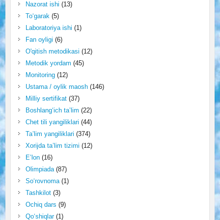
Nazorat ishi
(13)
To‘garak
(5)
Laboratoriya ishi
(1)
Fan oyligi
(6)
O'qitish metodikasi
(12)
Metodik yordam
(45)
Monitoring
(12)
Ustama / oylik maosh
(146)
Milliy sertifikat
(37)
Boshlang‘ich ta’lim
(22)
Chet tili yangiliklari
(44)
Ta’lim yangiliklari
(374)
Xorijda ta’lim tizimi
(12)
E’lon
(16)
Olimpiada
(87)
So‘rovnoma
(1)
Tashkilot
(3)
Ochiq dars
(9)
Qo‘shiqlar
(1)