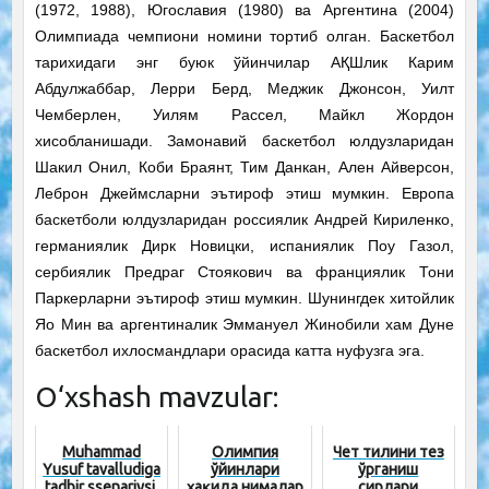
(1972, 1988), Югославия (1980) ва Аргентина (2004)
Олимпиада чемпиони номини тортиб олган. Баскетбол
тарихидаги энг буюк ўйинчилар АҚШлик Карим
Абдулжаббар, Лерри Берд, Меджик Джонсон, Уилт
Чемберлен, Уилям Рассел, Майкл Жордон
хисобланишади. Замонавий баскетбол юлдузларидан
Шакил Онил, Коби Браянт, Тим Данкан, Ален Айверсон,
Леброн Джеймсларни эътироф этиш мумкин. Европа
баскетболи юлдузларидан россиялик Андрей Кириленко,
германиялик Дирк Новицки, испаниялик Поу Газол,
сербиялик Предраг Стоякович ва франциялик Тони
Паркерларни эътироф этиш мумкин. Шунингдек хитойлик
Яо Мин ва аргентиналик Эммануел Жинобили хам Дуне
баскетбол ихлосмандлари орасида катта нуфузга эга.
O‘xshash mavzular:
Muhammad
Олимпия
Чет тилини тез
Yusuf tavalludiga
ўйинлари
ўрганиш
tadbir ssenariysi,
ҳақида нималар
сирлари