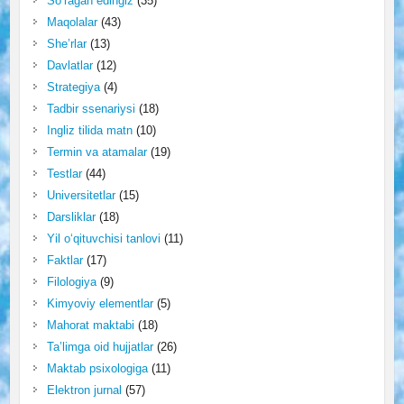
So‘ragan edingiz
(35)
Maqolalar
(43)
She’rlar
(13)
Davlatlar
(12)
Strategiya
(4)
Tadbir ssenariysi
(18)
Ingliz tilida matn
(10)
Termin va atamalar
(19)
Testlar
(44)
Universitetlar
(15)
Darsliklar
(18)
Yil o‘qituvchisi tanlovi
(11)
Faktlar
(17)
Filologiya
(9)
Kimyoviy elementlar
(5)
Mahorat maktabi
(18)
Ta’limga oid hujjatlar
(26)
Maktab psixologiga
(11)
Elektron jurnal
(57)