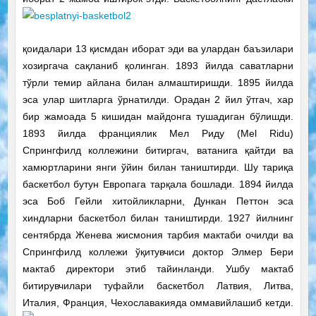
қоидалари 13 қисмдан иборат эди ва улардан баъзилари
хозиргача сақланиб қолинган. 1893 йилда саватларни
тўрли темир айлана билан алмаштиришди. 1895 йилда
эса улар шитларга ўрнатилди. Орадан 2 йил ўтгач, хар
бир жамоада 5 кишидан майдонга тушадиган бўлишди.
1893 йилда франциялик Мел Риду (Mel Ridu)
Спрингфилд коллежини битиргач, ватанига қайтди ва
хамюртларини янги ўйин билан таништирди. Шу тариқа
баскетбол бутун Европага тарқала бошлади. 1894 йилда
эса Боб Гейли хитойликларни, Дункан Петтон эса
хиндларни баскетбол билан таништирди. 1927 йилнинг
сентябрда Женева жисмония тарбия мактаби очилди ва
Спрингфилд коллежи ўқитувчиси доктор Элмер Бери
мактаб директори этиб тайинланди. Ушбу мактаб
битирувчилари туфайли баскетбол Латвия, Литва,
Италия, Франция, Чехославакияда оммавийлашиб кетди.