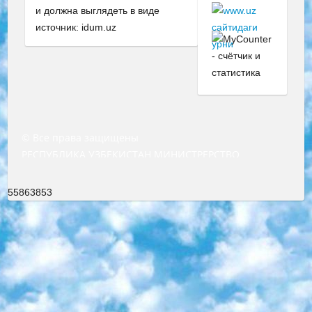
и должна выглядеть в виде
источник: idum.uz
© Все права защищены
РЕСПУБЛИКА УЗБЕКИСТАН МИНИСТРЕРСТВО ДОШКОЛЬНОГО И ШКОЛЬНОГО ОБРАЗОВАНИЯ КОМАНДА в общеобразовательных учреждениях в 2023-2024 учебном году организация и проведение итоговой государственной аттестации обучающихся о Министра дошкольного и школьного образования Республики Узбекистан от 4 марта 2008 года (постановлением Минюста от 20 марта 2008 года № 1778 государственной регистрации) «Итоговое состояние учащихся общего среднего образования на основании положения об утверждении положения об аттестации общего среднего образования выпускной экзамен студентов в образовательных учреждениях в 2023-2024 учебном году В целях организации и прохождения аттестации приказываю: 1. Следующее: перечень предметов, по которым будет проводиться итоговая государственная аттестация и экзамен формы перевода согласно приложению 1; сертификаты международного образца, оценивающие уровень владения иностранными языками перечень согласно приложению 2; 2. Педагогический при специализированных образовательных учреждениях. научно-практический центр квалификации и международной оценки (Д.Давидова) 2024 г. До 25 марта: задания по предметам, по которым будет проводиться итоговая аттестация разработка и утверждение технических условий; итоговая аттестация на основании разработанного предметного задания разработка вопросов по предметам (устно и письменно), экзамен передача; общеобразовательные средние школы и специальные учебные заведения учащиеся выпускных классов школ и интернатов в агентской системе подготовка базы данных экзаменационных материалов и критериев оценки; перевод базы экзаменационных материалов на все языки обучения подать в Республиканский образовательный центр для изготовления; варианты экзаменов на основе разработанных контрольных материалов пусть будут поставлены задачи формирования. 3. Республиканский образовательный центр (Ш.Худайкулов) до 5 апреля 2024 года. до: база данных предоставленных экзаменационных материалов на все языки обучения перевод и экспертиза; для слепых, слабовидящих, глухих, слабослышащих и умственно отсталых детей учащиеся выпускных классов специализированных школ и школ-интернатов база данных экзаменационных материалов на всех преподаваемых языках подготовка критериев оценки; специализированные школы для умственно отсталых детей и технологии для учащихся выпускных классов школ-интернатов разработка соответствующих рекомендаций и критериев проведения ЕГЭ по естествознанию давать задания. 4. Педагогический при специализированных образовательных учреждениях. Научно-практический центр навыков и международной оценки (Д.Давидова), Республика образовательный центр (Худайкулов Ш.) итоговый государственный аттестационный экзамен ориентирован на творческое и логическое мышление при подготовке базы материалов учитывать введение заданий. 5. Следует отметить, что: сертификат государственного образца о знании общеобразовательного предмета и как минимум национальный уровень B1 по предметам на иностранных языках, указанным в Приложении 2. или международно признанный сертификат эквивалентного уровня студенты, изучающие определенный предмет, освобождаются от экзамена; по соответствующим предметам запланирована итоговая государственная аттестация за день до дня, путем жеребьевки Рабочей группой (в письменной форме по предметам, проводимым в форме) из числа сформированных вариантов выбрано 2 варианта; 2 выбранных варианта экзамена анонсированы на официальном сайте министерства и все выпускники по всей стране на основе этих вариантов проводит итоговую государственную аттестацию. 6. Государственное образование учащихся средних общеобразовательных учреждений. знания в соответствии с квалификационными требованиями, которые необходимо приобрести на основании стандартов итоговый (выпускной) контроль для 9 и 11 классов в целях тестирования Экзамены (далее – экзамены) состоят из предметов, перечисленных в приложении 1. будет сделано. 7. Экзамены пройдут с 26 мая по 15 июня 2024 г. (кроме науки физического воспитания). 8. Физическая для учащихся 9 классов общесредних образовательных учреждений. Экзамены по предмету «Образование, квалификация медицина» 1-6 мая 2024 года. сотрудники перевести под присмотр (с отклонениями в физическом или умственном развитии) специализированная школа для детей, школы-интернаты и со сколиозом школы-интернаты санаторного типа для больных детей исключены). 9. Он был слепым, слабовидящим и имел нарушения опорно-двигательного аппарата. экзамены в специализированных школах и интернатах для детей должны проводиться исходя из требований, предъявляемых к общеобразовательным учреждениям (физкультура кроме науки). 10. Специализированная школа для глухих и слабослышащих детей. и экзамены в интернатах и быть реализован в виде письменного теста по математике. 11. Специальность для умственно отсталых детей. Для 9 класса Родной язык и литературное письмо Государственный язык (язык обучения – узбекский). для неклассов) написано Математическое письмо Письменная/устная история Узбекистана Физическое воспитание практично Итоговый контроль Для 11 класса Написание родного языка и литературы (эссе) Математическое письмо Узбекский язык (обучение на узбекском языке) не посещающее общее среднее образование для учреждений)/Образовательное учреждение выбор письменный и устный Иностранный язык письменный/устный Письменная/устная история Узбекистана *По выбору студента:  Химия  Физика  Основы государственного права  География 10 бесплатных образовательных ресурсов - Мы составили подборку онлайн-проектов с интерактивными упражнениями, видеолекциями и статьями. Они помогут вам обрести новые и освежить старые знания бесплатно. 1. «ИНТУИТ» Старейшая образовательная площадка Рунета. Здесь вы найдёте сотни текстовых и видеокурсов на десятки различных тем — от программирования до психологии. Многие курсы подготовлены российскими университетами и крупными международными компаниями вроде Intel и Microsoft. Самостоятельное обучение бесплатное, но желающие могут оплатить услуги персональных наставников. 2. «Смартия» знакомит с актуальными профессиями и подсказывает, как им обучаться. Выбрав заинтересовавшую вас специальность — SMM-специалист, фотограф, веб-дизайнер или другую, — увидите список необходимых для неё умений. Чтобы вы могли освоить их самостоятельно, для каждого умения площадка отображает подборку ссылок на учебные материалы. Хотя «Смартия» ориентируется на русскоязычную аудиторию, часть контента всё же доступна только на английском. 3. «Лекторий Физтеха» Проект Московского физико-технического института (Физтеха). С его помощью вы можете смотреть онлайн серии лекций, записанные на видео в этом вузе. В числе доступных предметов — физика, биология, химия, информационные технологии и другие. К некоторым лекциям администрация ресурса прилагает готовые конспекты, которые можно скачивать в PDF-формате. 4. ITMOcourses Онлайн-площадка Санкт-Петербургского национального исследовательского университета информационных технологий, механики и оптики (ИТМО). Ресурс предоставляет свободный доступ к курсам, разработанным в этом вузе. Каталог материалов разбит на четыре категории: «Оптические системы и технологии», «Приборостроение и робототехника», «Информационные технологии» и «Биотехнологии». Курсы состоят из видеолекций, интерактивных демонстраций и заданий. 5. «КиберЛенинка» Электронная научная библиотека открытого доступа. Каталог площадки регулярно обрастает текстами статей из различных научных изданий. Сгруппированные по журналам и рубрикам публикации можно читать онлайн или скачивать целиком в PDF-формате. Проект нацелен на популяризацию науки за счёт открытого доступа к качественной информации. 6. «ПостНаука» На этом ресурсе публикуют подборки видеолекций, составленные экспертами из разных отраслей и объединённые общими темами. Среди них, к примеру, есть серии «Биоинформатика и геномика», «Культура средневековой Скандинавии» и Cinema Studies о теории кино. Каждая подборка лекций — логически связанная история, рассказанная экспертом от первого лица. Кроме того, на сайте появляются научно-образовательные статьи и тесты на разные темы. 7. «Newочём» Команда проекта «Newочём» отбирает самые интересные тексты из англоязычных СМИ и переводит те из них, за которые голосуют участники сообщества «ВКонтакте». По большей части это научно-популярные статьи. Редакторы придумывают лишь заголовки, в остальном содержание переводов соответствует оригиналам. Полные тексты можно читать прямо в социальной сети. 8. InternetUrok Онлайн-база материалов по основным дисциплинам школьной программы. Информация на сайте структурирована по классам, предметам и темам (урокам). Каждый урок состоит из видеолекций и конспектов. Есть также интерактивные тренажёры и тесты для закрепления пройденного материала. Даже если вы давно окончили школу, возможность повторить программу старших классов всегда может пригодиться. 9. Edutainme Ещё один ресурс об образовании. В отличие от Newtonew, как мне кажется, Edutainme больше ориентируется на представителей индустрии: педагогов, предпринимателей, разработчиков образовательных проектов. Но и любой, кто просто стремится к саморазвитию, найдёт на сайте много полезного и интересного для себя. Например, информацию о новых курсах и образовательных сервисах. 10. Newtonew Онлайн-медиа об образовании и обучении в широком смысле. Авторы Newtonew пишут об инструментах, заведениях, тактиках и стратегиях, которые помогают учить других и получать новые знания самостоятельно. На этой площадке вы найдёте новости, обзоры, аналитические мате
55863853