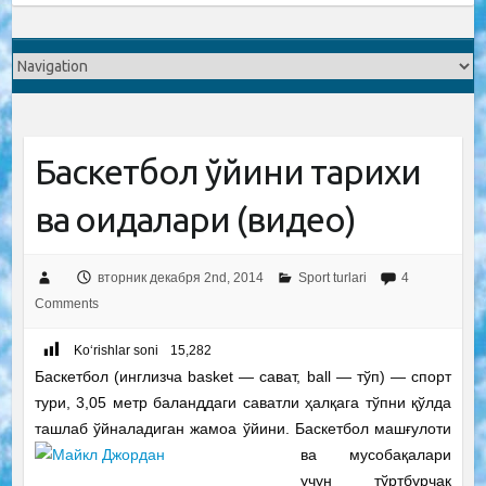
Баскетбол ўйини тарихи
ва қоидалари (видео)
вторник декабря 2nd, 2014
Sport turlari
4
Comments
Ko‘rishlar soni
15,282
Баскетбол (инглизча basket — сават, ball — тўп) — спорт
тури, 3,05 метр баланддаги саватли ҳалқага тўпни қўлда
ташлаб ўйналадиган жамоа ўйини. Баскетбол машғулоти
ва
мусобақалари
учун тўртбурчак