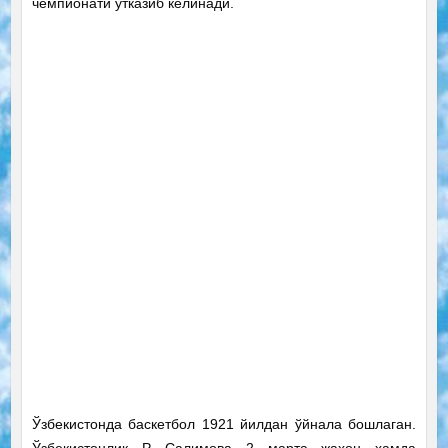
чемпионати ўтказиб келинади.
Ўзбекистонда баскетбол 1921 йилдан ўйнала бошлаган.