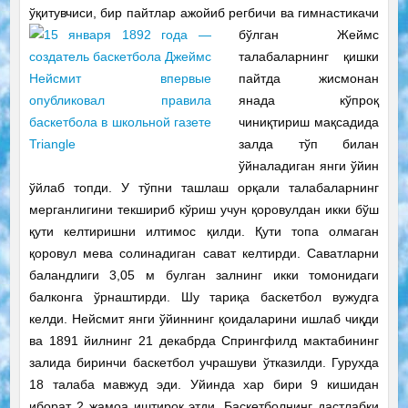
ўқитувчиси, бир пайтлар ажойиб регбичи
ва гимнастикачи
бўлган Жеймс
талабаларнинг қишки
пайтда жисмонан
янада кўпроқ
чиниқтириш мақсадида
залда тўп билан
ўйналадиган янги ўйин
ўйлаб топди. У тўпни ташлаш орқали талабаларнинг
мерганлигини текшириб кўриш учун қоровулдан икки бўш
қути келтиришни илтимос қилди. Қути топа олмаган
қоровул мева солинадиган сават келтирди. Саватларни
баландлиги 3,05 м булган залнинг икки томонидаги
балконга ўрнаштирди. Шу тариқа баскетбол вужудга
келди. Нейсмит янги ўйиннинг қоидаларини ишлаб чиқди
ва 1891 йилнинг 21 декабрда Спрингфилд мактабининг
залида биринчи баскетбол учрашуви ўтказилди. Гурухда
18 талаба мавжуд эди. Уйинда хар бири 9 кишидан
иборат 2 жамоа иштирок этди.
Баскетболнинг дастлабки