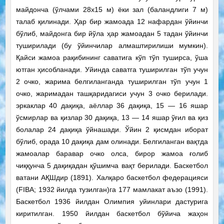
майдонча (ўлчами 28х15 м) ёки зал (баландлиги 7 м)
талаб қилинади. Ҳар бир жамоада 12 нафардан ўйинчи
бўлиб, майдонга бир йўла ҳар жамоадан 5 тадан ўйинчи
туширилади (бу ўйинчилар алмаштирилиши мумкин).
Қайси жамоа рақибининг саватига кўп тўп туширса, ўша
ютган ҳисобланади. Уйинда саватга туширилган тўп учун
2 очко, жарима белгиланганда туширилган тўп учун 1
очко, жаримадан ташқаридагиси учун 3 очко берилади.
эркаклар 40 дақиқа, аёллар 36 дақиқа, 15 — 16 яшар
ўсмирлар ва қизлар 30 дақиқа, 13 — 14 яшар ўғил ва қиз
болалар 24 дақиқа ўйнашади. Ўйин 2 қисмдан иборат
бўлиб, орада 10 дақиқа дам олинади. Белгиланган вақтда
жамоалар баравар очко олса, бирор жамоа ғолиб
чиққунча 5 дақиқадан қўшимча вақт берилади. Баскетбол
ватани АҚШдир (1891). Халқаро баскетбол федерацияси
(FIBA; 1932 йилда тузилган)га 177 мамлакат аъзо (1991).
Баскетбол 1936 йилдан Олимпия уйинлари дастурига
киритилган. 1950 йилдан баскетбол бўйича жаҳон