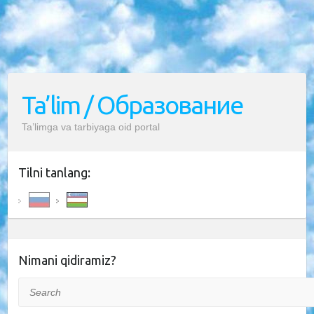
Ta’lim / Образование
Ta’limga va tarbiyaga oid portal
Tilni tanlang:
Nimani qidiramiz?
Search