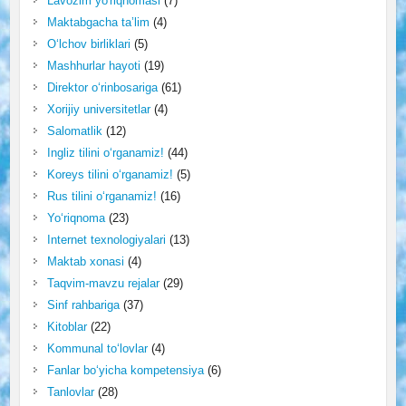
Lavozim yo'riqnomasi
(7)
Maktabgacha ta’lim
(4)
O‘lchov birliklari
(5)
Mashhurlar hayoti
(19)
Direktor o‘rinbosariga
(61)
Xorijiy universitetlar
(4)
Salomatlik
(12)
Ingliz tilini o‘rganamiz!
(44)
Koreys tilini o‘rganamiz!
(5)
Rus tilini o‘rganamiz!
(16)
Yo‘riqnoma
(23)
Internet texnologiyalari
(13)
Maktab xonasi
(4)
Taqvim-mavzu rejalar
(29)
Sinf rahbariga
(37)
Kitoblar
(22)
Kommunal to‘lovlar
(4)
Fanlar bo‘yicha kompetensiya
(6)
Tanlovlar
(28)