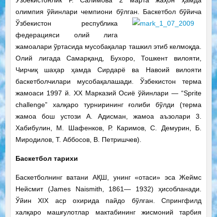
Ўзбекистонлик Р. Салимова 2 марта жаҳон ҳамда
олимпия ўйинлари чемпиони бўлган. Баскетбол бўйича
Ўзбекистон
республика
федерацияси олий лига
жамоалари ўртасида мусобақалар ташкил этиб келмоқда.
Олий лигада Самарқанд, Бухоро, Тошкент вилояти,
Чирчиқ шаҳар ҳамда Сирдарё ва Навоий вилояти
баскетболчилари мусобақалашади. Ўзбекистон терма
жамоаси 1997 й. XX Марказий Осиё ўйинлари — “Sprite
challenge” халқаро турнирининг ғолиби бўлди (терма
жамоа бош устози А. Адисман, жамоа аъзолари 3.
Хабибулин, М. Шафенков, Р. Каримов, С. Демурин, Б.
Миродилов, Т. Аббосов, В. Петришчев).
Баскетбол тарихи
Баскетболнинг ватани АҚШ, унинг «отаси» эса Жеймс
Нейсмит (James Naismith, 1861— 1932) ҳисобланади.
Ўйин XIX аср охирида пайдо бўлган. Спрингфилд
халқаро машғулотлар мактабининг жисмоний тарбия