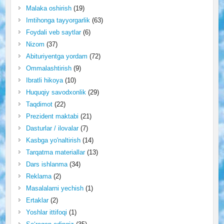
Malaka oshirish
(19)
Imtihonga tayyorgarlik
(63)
Foydali veb saytlar
(6)
Nizom
(37)
Abituriyentga yordam
(72)
Ommalashtirish
(9)
Ibratli hikoya
(10)
Huquqiy savodxonlik
(29)
Taqdimot
(22)
Prezident maktabi
(21)
Dasturlar / ilovalar
(7)
Kasbga yo'naltirish
(14)
Tarqatma materiallar
(13)
Dars ishlanma
(34)
Reklama
(2)
Masalalarni yechish
(1)
Ertaklar
(2)
Yoshlar ittifoqi
(1)