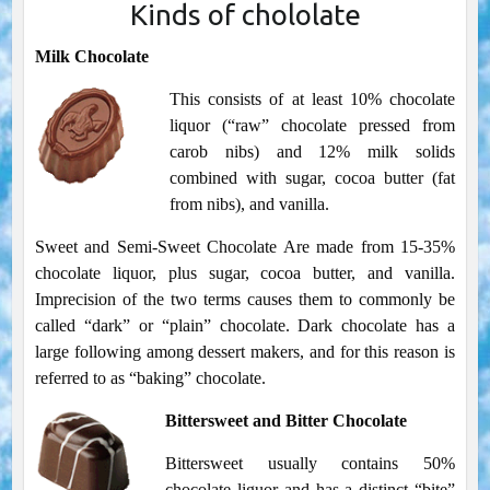
Kinds of chololate
Milk Chocolate
This consists of at least 10% chocolate
liquor (“raw” chocolate pressed from
carob nibs) and 12% milk solids
combined with sugar, cocoa butter (fat
from nibs), and vanilla.
Sweet and Semi-Sweet Chocolate Are made from 15-35%
chocolate liquor, plus sugar, cocoa butter, and vanilla.
Imprecision of the two terms causes them to commonly be
called “dark” or “plain” chocolate. Dark chocolate has a
large following among dessert makers, and for this reason is
referred to as “baking” chocolate.
Bittersweet and Bitter Chocolate
Bittersweet usually contains 50%
chocolate liguor and has a distinct “bite”