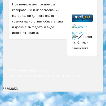
При полном или частичном
копировании и использовании
материалов данного сайта
ссылка на источник обязательна
и должна выглядеть в виде
источник: idum.uz
© Все права защищены
РЕСПУБЛИКА УЗБЕКИСТАН МИНИСТРЕРСТВО ДОШКОЛЬНОГО И ШКОЛЬНОГО ОБРАЗОВАНИЯ КОМАНДА в общеобразовательных учреждениях в 2023-2024 учебном году организация и проведение итоговой государственной аттестации обучающихся о Министра дошкольного и школьного образования Республики Узбекистан от 4 марта 2008 года (постановлением Минюста от 20 марта 2008 года № 1778 государственной регистрации) «Итоговое состояние учащихся общего среднего образования на основании положения об утверждении положения об аттестации общего среднего образования выпускной экзамен студентов в образовательных учреждениях в 2023-2024 учебном году В целях организации и прохождения аттестации приказываю: 1. Следующее: перечень предметов, по которым будет проводиться итоговая государственная аттестация и экзамен формы перевода согласно приложению 1; сертификаты международного образца, оценивающие уровень владения иностранными языками перечень согласно приложению 2; 2. Педагогический при специализированных образовательных учреждениях. научно-практический центр квалификации и международной оценки (Д.Давидова) 2024 г. До 25 марта: задания по предметам, по которым будет проводиться итоговая аттестация разработка и утверждение технических условий; итоговая аттестация на основании разработанного предметного задания разработка вопросов по предметам (устно и письменно), экзамен передача; общеобразовательные средние школы и специальные учебные заведения учащиеся выпускных классов школ и интернатов в агентской системе подготовка базы данных экзаменационных материалов и критериев оценки; перевод базы экзаменационных материалов на все языки обучения подать в Республиканский образовательный центр для изготовления; варианты экзаменов на основе разработанных контрольных материалов пусть будут поставлены задачи формирования. 3. Республиканский образовательный центр (Ш.Худайкулов) до 5 апреля 2024 года. до: база данных предоставленных экзаменационных материалов на все языки обучения перевод и экспертиза; для слепых, слабовидящих, глухих, слабослышащих и умственно отсталых детей учащиеся выпускных классов специализированных школ и школ-интернатов база данных экзаменационных материалов на всех преподаваемых языках подготовка критериев оценки; специализированные школы для умственно отсталых детей и технологии для учащихся выпускных классов школ-интернатов разработка соответствующих рекомендаций и критериев проведения ЕГЭ по естествознанию давать задания. 4. Педагогический при специализированных образовательных учреждениях. Научно-практический центр навыков и международной оценки (Д.Давидова), Республика образовательный центр (Худайкулов Ш.) итоговый государственный аттестационный экзамен ориентирован на творческое и логическое мышление при подготовке базы материалов учитывать введение заданий. 5. Следует отметить, что: сертификат государственного образца о знании общеобразовательного предмета и как минимум национальный уровень B1 по предметам на иностранных языках, указанным в Приложении 2. или международно признанный сертификат эквивалентного уровня студенты, изучающие определенный предмет, освобождаются от экзамена; по соответствующим предметам запланирована итоговая государственная аттестация за день до дня, путем жеребьевки Рабочей группой (в письменной форме по предметам, проводимым в форме) из числа сформированных вариантов выбрано 2 варианта; 2 выбранных варианта экзамена анонсированы на официальном сайте министерства и все выпускники по всей стране на основе этих вариантов проводит итоговую государственную аттестацию. 6. Государственное образование учащихся средних общеобразовательных учреждений. знания в соответствии с квалификационными требованиями, которые необходимо приобрести на основании стандартов итоговый (выпускной) контроль для 9 и 11 классов в целях тестирования Экзамены (далее – экзамены) состоят из предметов, перечисленных в приложении 1. будет сделано. 7. Экзамены пройдут с 26 мая по 15 июня 2024 г. (кроме науки физического воспитания). 8. Физическая для учащихся 9 классов общесредних образовательных учреждений. Экзамены по предмету «Образование, квалификация медицина» 1-6 мая 2024 года. сотрудники перевести под присмотр (с отклонениями в физическом или умственном развитии) специализированная школа для детей, школы-интернаты и со сколиозом школы-интернаты санаторного типа для больных детей исключены). 9. Он был слепым, слабовидящим и имел нарушения опорно-двигательного аппарата. экзамены в специализированных школах и интернатах для детей должны проводиться исходя из требований, предъявляемых к общеобразовательным учреждениям (физкультура кроме науки). 10. Специализированная школа для глухих и слабослышащих детей. и экзамены в интернатах и быть реализован в виде письменного теста по математике. 11. Специальность для умственно отсталых детей. Для 9 класса Родной язык и литературное письмо Государственный язык (язык обучения – узбекский). для неклассов) написано Математическое письмо Письменная/устная история Узбекистана Физическое воспитание практично Итоговый контроль Для 11 класса Написание родного языка и литературы (эссе) Математическое письмо Узбекский язык (обучение на узбекском языке) не посещающее общее среднее образование для учреждений)/Образовательное учреждение выбор письменный и устный Иностранный язык письменный/устный Письменная/устная история Узбекистана *По выбору студента:  Химия  Физика  Основы государственного права  География 10 бесплатных образовательных ресурсов - Мы составили подборку онлайн-проектов с интерактивными упражнениями, видеолекциями и статьями. Они помогут вам обрести новые и освежить старые знания бесплатно. 1. «ИНТУИТ» Старейшая образовательная площадка Рунета. Здесь вы найдёте сотни текстовых и видеокурсов на десятки различных тем — от программирования до психологии. Многие курсы подготовлены российскими университетами и крупными международными компаниями вроде Intel и Microsoft. Самостоятельное обучение бесплатное, но желающие могут оплатить услуги персональных наставников. 2. «Смартия» знакомит с актуальными профессиями и подсказывает, как им обучаться. Выбрав заинтересовавшую вас специальность — SMM-специалист, фотограф, веб-дизайнер или другую, — увидите список необходимых для неё умений. Чтобы вы могли освоить их самостоятельно, для каждого умения площадка отображает подборку ссылок на учебные материалы. Хотя «Смартия» ориентируется на русскоязычную аудиторию, часть контента всё же доступна только на английском. 3. «Лекторий Физтеха» Проект Московского физико-технического института (Физтеха). С его помощью вы можете смотреть онлайн серии лекций, записанные на видео в этом вузе. В числе доступных предметов — физика, биология, химия, информационные технологии и другие. К некоторым лекциям администрация ресурса прилагает готовые конспекты, которые можно скачивать в PDF-формате. 4. ITMOcourses Онлайн-площадка Санкт-Петербургского национального исследовательского университета информационных технологий, механики и оптики (ИТМО). Ресурс предоставляет свободный доступ к курсам, разработанным в этом вузе. Каталог материалов разбит на четыре категории: «Оптические системы и технологии», «Приборостроение и робототехника», «Информационные технологии» и «Биотехнологии». Курсы состоят из видеолекций, интерактивных демонстраций и заданий. 5. «КиберЛенинка» Электронная научная библиотека открытого доступа. Каталог площадки регулярно обрастает текстами статей из различных научных изданий. Сгруппированные по журналам и рубрикам публикации можно читать онлайн или скачивать целиком в PDF-формате. Проект нацелен на популяризацию науки за счёт открытого доступа к качественной информации. 6. «ПостНаука» На этом ресурсе публикуют подборки видеолекций, составленные экспертами из разных отраслей и объединённые общими темами. Среди них, к примеру, есть серии «Биоинформатика и геномика», «Культура средневековой Скандинавии» и Cinema Studies о теории кино. Каждая подборка лекций — логически связанная история, рассказанная экспертом от первого лица. Кроме того, на сайте появляются научно-образовательные статьи и тесты на разные темы. 7. «Newочём» Команда проекта «Newочём» отбирает самые интересные тексты из англоязычных СМИ и переводит те из них, за которые голосуют участники сообщества «ВКонтакте». По большей части это научно-популярные статьи. Редакторы придумывают лишь заголовки, в остальном содержание переводов соответствует оригиналам. Полные тексты можно читать прямо в социальной сети. 8. InternetUrok Онлайн-база материалов по основным дисциплинам школьной программы. Информация на сайте структурирована по классам, предметам и темам (урокам). Каждый урок состоит из видеолекций и конспектов. Есть также интерактивные тренажёры и тесты для закрепления пройденного материала. Даже если вы давно окончили школу, возможность повторить программу старших классов всегда может пригодиться. 9. Edutainme Ещё один ресурс об образовании. В отличие от Newtonew, как мне кажется, Edutainme больше ориентируется на представителей индустрии: педагогов, предпринимателей, разработчиков образовательных проектов. Но и любой, кто просто стремится к саморазвитию, найдёт на сайте много полезного и интересного для себя. Например, информацию о новых курсах и образовательных сервисах. 10. Newtonew Онлайн-медиа об образовании и обучении в широком смысле. Авторы Newtonew пишут об инструментах, заведениях, тактиках и стратегиях, которые помогают учить других и получать новые знания самостоятельно. На этой площадке вы найдёте новости, обзоры, аналитические мате
55863853