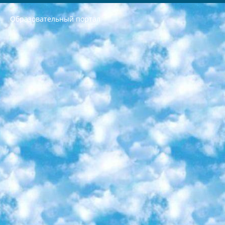
Образовательный портал
РЕСПУБЛИКА УЗБЕКИСТАН МИНИСТРЕРСТВО ДОШКОЛЬНОГО И ШКОЛЬНОГО ОБРАЗОВАНИЯ КОМАНДА в общеобразовательных учреждениях в 2023-2024 учебном году организация и проведение итоговой государственной аттестации обучающихся о Министра дошкольного и школьного образования Республики Узбекистан от 4 марта 2008 года (постановлением Минюста от 20 марта 2008 года № 1778 государственной регистрации) «Итоговое состояние учащихся общего среднего образования на основании положения об утверждении положения об аттестации общего среднего образования выпускной экзамен студентов в образовательных учреждениях в 2023-2024 учебном году В целях организации и прохождения аттестации приказываю: 1. Следующее: перечень предметов, по которым будет проводиться итоговая государственная аттестация и экзамен формы перевода согласно приложению 1; сертификаты международного образца, оценивающие уровень владения иностранными языками перечень согласно приложению 2; 2. Педагогический при специализированных образовательных учреждениях. научно-практический центр квалификации и международной оценки (Д.Давидова) 2024 г. До 25 марта: задания по предметам, по которым будет проводиться итоговая аттестация разработка и утверждение технических условий; итоговая аттестация на основании разработанного предметного задания разработка вопросов по предметам (устно и письменно), экзамен передача; общеобразовательные средние школы и специальные учебные заведения учащиеся выпускных классов школ и интернатов в агентской системе подготовка базы данных экзаменационных материалов и критериев оценки; перевод базы экзаменационных материалов на все языки обучения подать в Республиканский образовательный центр для изготовления; варианты экзаменов на основе разработанных контрольных материалов пусть будут поставлены задачи формирования. 3. Республиканский образовательный центр (Ш.Худайкулов) до 5 апреля 2024 года. до: база данных предоставленных экзаменационных материалов на все языки обучения перевод и экспертиза; для слепых, слабовидящих, глухих, слабослышащих и умственно отсталых детей учащиеся выпускных классов специализированных школ и школ-интернатов база данных экзаменационных материалов на всех преподаваемых языках подготовка критериев оценки; специализированные школы для умственно отсталых детей и технологии для учащихся выпускных классов школ-интернатов разработка соответствующих рекомендаций и критериев проведения ЕГЭ по естествознанию давать задания. 4. Педагогический при специализированных образовательных учреждениях. Научно-практический центр навыков и международной оценки (Д.Давидова), Республика образовательный центр (Худайкулов Ш.) итоговый государственный аттестационный экзамен ориентирован на творческое и логическое мышление при подготовке базы материалов учитывать введение заданий. 5. Следует отметить, что: сертификат государственного образца о знании общеобразовательного предмета и как минимум национальный уровень B1 по предметам на иностранных языках, указанным в Приложении 2. или международно признанный сертификат эквивалентного уровня студенты, изучающие определенный предмет, освобождаются от экзамена; по соответствующим предметам запланирована итоговая государственная аттестация за день до дня, путем жеребьевки Рабочей группой (в письменной форме по предметам, проводимым в форме) из числа сформированных вариантов выбрано 2 варианта; 2 выбранных варианта экзамена анонсированы на официальном сайте министерства и все выпускники по всей стране на основе этих вариантов проводит итоговую государственную аттестацию. 6. Государственное образование учащихся средних общеобразовательных учреждений. знания в соответствии с квалификационными требованиями, которые необходимо приобрести на основании стандартов итоговый (выпускной) контроль для 9 и 11 классов в целях тестирования Экзамены (далее – экзамены) состоят из предметов, перечисленных в приложении 1. будет сделано. 7. Экзамены пройдут с 26 мая по 15 июня 2024 г. (кроме науки физического воспитания). 8. Физическая для учащихся 9 классов общесредних образовательных учреждений. Экзамены по предмету «Образование, квалификация медицина» 1-6 мая 2024 года. сотрудники перевести под присмотр (с отклонениями в физическом или умственном развитии) специализированная школа для детей, школы-интернаты и со сколиозом школы-интернаты санаторного типа для больных детей исключены). 9. Он был слепым, слабовидящим и имел нарушения опорно-двигательного аппарата. экзамены в специализированных школах и интернатах для детей должны проводиться исходя из требований, предъявляемых к общеобразовательным учреждениям (физкультура кроме науки). 10. Специализированная школа для глухих и слабослышащих детей. и экзамены в интернатах и быть реализован в виде письменного теста по математике. 11. Специальность для умственно отсталых детей. Для 9 класса Родной язык и литературное письмо Государственный язык (язык обучения – узбекский). для неклассов) написано Математическое письмо Письменная/устная история Узбекистана Физическое воспитание практично Итоговый контроль Для 11 класса Написание родного языка и литературы (эссе) Математическое письмо Узбекский язык (обучение на узбекском языке) не посещающее общее среднее образование для учреждений)/Образовательное учреждение выбор письменный и устный Иностранный язык письменный/устный Письменная/устная история Узбекистана *По выбору студента:  Химия  Физика  Основы государственного права  География 10 бесплатных образовательных ресурсов - Мы составили подборку онлайн-проектов с интерактивными упражнениями, видеолекциями и статьями. Они помогут вам обрести новые и освежить старые знания бесплатно. 1. «ИНТУИТ» Старейшая образовательная площадка Рунета. Здесь вы найдёте сотни текстовых и видеокурсов на десятки различных тем — от программирования до психологии. Многие курсы подготовлены российскими университетами и крупными международными компаниями вроде Intel и Microsoft. Самостоятельное обучение бесплатное, но желающие могут оплатить услуги персональных наставников. 2. «Смартия» знакомит с актуальными профессиями и подсказывает, как им обучаться. Выбрав заинтересовавшую вас специальность — SMM-специалист, фотограф, веб-дизайнер или другую, — увидите список необходимых для неё умений. Чтобы вы могли освоить их самостоятельно, для каждого умения площадка отображает подборку ссылок на учебные материалы. Хотя «Смартия» ориентируется на русскоязычную аудиторию, часть контента всё же доступна только на английском. 3. «Лекторий Физтеха» Проект Московского физико-технического института (Физтеха). С его помощью вы можете смотреть онлайн серии лекций, записанные на видео в этом вузе. В числе доступных предметов — физика, биология, химия, информационные технологии и другие. К некоторым лекциям администрация ресурса прилагает готовые конспекты, которые можно скачивать в PDF-формате. 4. ITMOcourses Онлайн-площадка Санкт-Петербургского национального исследовательского университета информационных технологий, механики и оптики (ИТМО). Ресурс предоставляет свободный доступ к курсам, разработанным в этом вузе. Каталог материалов разбит на четыре категории: «Оптические системы и технологии», «Приборостроение и робототехника», «Информационные технологии» и «Биотехнологии». Курсы состоят из видеолекций, интерактивных демонстраций и заданий. 5. «КиберЛенинка» Электронная научная библиотека открытого доступа. Каталог площадки регулярно обрастает текстами статей из различных научных изданий. Сгруппированные по журналам и рубрикам публикации можно читать онлайн или скачивать целиком в PDF-формате. Проект нацелен на популяризацию науки за счёт открытого доступа к качественной информации. 6. «ПостНаука» На этом ресурсе публикуют подборки видеолекций, составленные экспертами из разных отраслей и объединённые общими темами. Среди них, к примеру, есть серии «Биоинформатика и геномика», «Культура средневековой Скандинавии» и Cinema Studies о теории кино. Каждая подборка лекций — логически связанная история, рассказанная экспертом от первого лица. Кроме того, на сайте появляются научно-образовательные статьи и тесты на разные темы. 7. «Newочём» Команда проекта «Newочём» отбирает самые интересные тексты из англоязычных СМИ и переводит те из них, за которые голосуют участники сообщества «ВКонтакте». По большей части это научно-популярные статьи. Редакторы придумывают лишь заголовки, в остальном содержание переводов соответствует оригиналам. Полные тексты можно читать прямо в социальной сети. 8. InternetUrok Онлайн-база материалов по основным дисциплинам школьной программы. Информация на сайте структурирована по классам, предметам и темам (урокам). Каждый урок состоит из видеолекций и конспектов. Есть также интерактивные тренажёры и тесты для закрепления пройденного материала. Даже если вы давно окончили школу, возможность повторить программу старших классов всегда может пригодиться. 9. Edutainme Ещё один ресурс об образовании. В отличие от Newtonew, как мне кажется, Edutainme больше ориентируется на представителей индустрии: педагогов, предпринимателей, разработчиков образовательных проектов. Но и любой, кто просто стремится к саморазвитию, найдёт на сайте много полезного и интересного для себя. Например, информацию о новых курсах и образовательных сервисах. 10. Newtonew Онлайн-медиа об образовании и обучении в широком смысле. Авторы Newtonew пишут об инструментах, заведениях, тактиках и стратегиях, которые помогают учить других и получать новые знания самостоятельно. На этой площадке вы найдёте новости, обзоры, аналитические мат