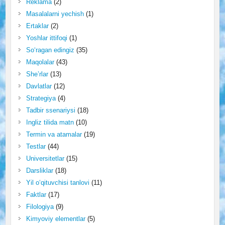
Reklama
(2)
Masalalarni yechish
(1)
Ertaklar
(2)
Yoshlar ittifoqi
(1)
So‘ragan edingiz
(35)
Maqolalar
(43)
She’rlar
(13)
Davlatlar
(12)
Strategiya
(4)
Tadbir ssenariysi
(18)
Ingliz tilida matn
(10)
Termin va atamalar
(19)
Testlar
(44)
Universitetlar
(15)
Darsliklar
(18)
Yil o‘qituvchisi tanlovi
(11)
Faktlar
(17)
Filologiya
(9)
Kimyoviy elementlar
(5)