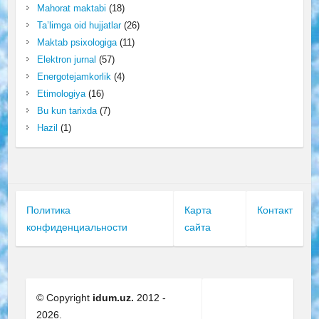
Mahorat maktabi
(18)
Ta’limga oid hujjatlar
(26)
Maktab psixologiga
(11)
Elektron jurnal
(57)
Energotejamkorlik
(4)
Etimologiya
(16)
Bu kun tarixda
(7)
Hazil
(1)
Политика
Карта
Контакт
конфиденциальности
сайта
© Copyright
idum.uz.
2012 -
2026.