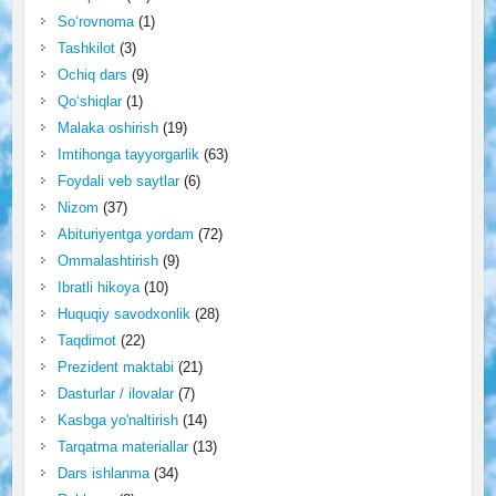
So‘rovnoma
(1)
Tashkilot
(3)
Ochiq dars
(9)
Qo‘shiqlar
(1)
Malaka oshirish
(19)
Imtihonga tayyorgarlik
(63)
Foydali veb saytlar
(6)
Nizom
(37)
Abituriyentga yordam
(72)
Ommalashtirish
(9)
Ibratli hikoya
(10)
Huquqiy savodxonlik
(28)
Taqdimot
(22)
Prezident maktabi
(21)
Dasturlar / ilovalar
(7)
Kasbga yo'naltirish
(14)
Tarqatma materiallar
(13)
Dars ishlanma
(34)