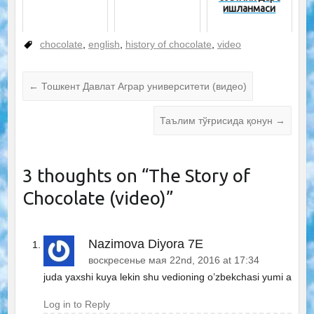
ишланмаси
chocolate
,
english
,
history of chocolate
,
video
←
Тошкент Давлат Аграр университети (видео)
Таълим тўғрисида қонун
→
3 thoughts on “
The Story of
Chocolate (video)
”
Nazimova Diyora 7E
воскресенье мая 22nd, 2016 at 17:34
juda yaxshi kuya lekin shu vedioning o’zbekchasi yumi a
Log in to Reply