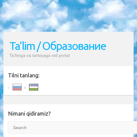
Ta’lim / Образование
Ta’limga va tarbiyaga oid portal
Tilni tanlang:
Nimani qidiramiz?
Search