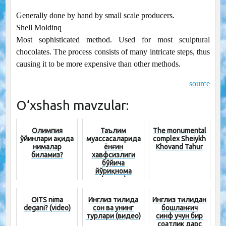
Generally done by hand by small scale producers.
Shell Moldinq
Most sophisticated method. Used for most sculptural
chocolates. The process consists of many intricate steps, thus
causing it to be more expensive than other methods.
source
O‘xshash mavzular:
Олимпия
Таълим
The monumental
ўйинлари ҳақида
муассасаларида
complex Sheiykh
нималар
ёнғин
Khovand Tahur
биламиз?
хавфсизлиги
бўйича
йўриқнома
(видео)
OITS nima
Инглиз тилида
Инглиз тилидан
degani? (video)
сон ва унинг
бошланғич
турлари (видео)
синф учун бир
соатлик дарс