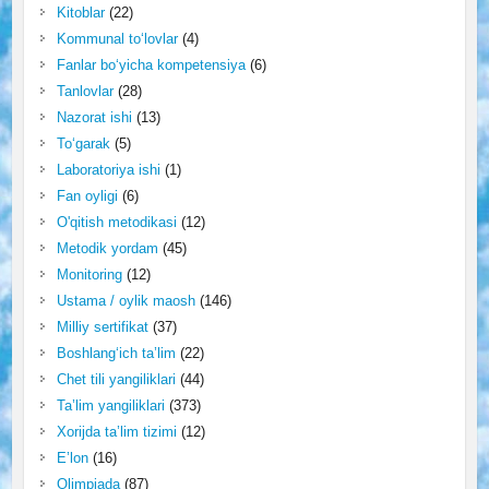
Kitoblar
(22)
Kommunal to‘lovlar
(4)
Fanlar bo‘yicha kompetensiya
(6)
Tanlovlar
(28)
Nazorat ishi
(13)
To‘garak
(5)
Laboratoriya ishi
(1)
Fan oyligi
(6)
O'qitish metodikasi
(12)
Metodik yordam
(45)
Monitoring
(12)
Ustama / oylik maosh
(146)
Milliy sertifikat
(37)
Boshlang‘ich ta’lim
(22)
Chet tili yangiliklari
(44)
Ta’lim yangiliklari
(373)
Xorijda ta’lim tizimi
(12)
E’lon
(16)
Olimpiada
(87)