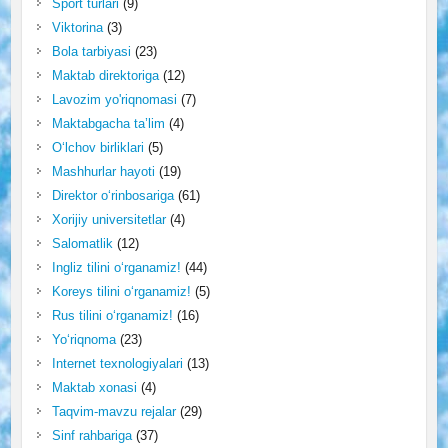
Sport turlari
(9)
Viktorina
(3)
Bola tarbiyasi
(23)
Maktab direktoriga
(12)
Lavozim yo'riqnomasi
(7)
Maktabgacha ta’lim
(4)
O‘lchov birliklari
(5)
Mashhurlar hayoti
(19)
Direktor o‘rinbosariga
(61)
Xorijiy universitetlar
(4)
Salomatlik
(12)
Ingliz tilini o‘rganamiz!
(44)
Koreys tilini o‘rganamiz!
(5)
Rus tilini o‘rganamiz!
(16)
Yo‘riqnoma
(23)
Internet texnologiyalari
(13)
Maktab xonasi
(4)
Taqvim-mavzu rejalar
(29)
Sinf rahbariga
(37)