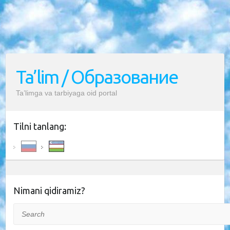
Ta’lim / Образование
Ta’limga va tarbiyaga oid portal
Tilni tanlang:
Nimani qidiramiz?
Search