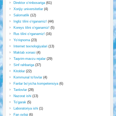
Direktor o‘rinbosariga
(61)
Xorijiy universitetlar
(4)
Salomatlik
(12)
Ingliz tilini o‘rganamiz!
(44)
Koreys tilini o‘rganamiz!
(5)
Rus tilini o‘rganamiz!
(16)
Yo‘riqnoma
(23)
Internet texnologiyalari
(13)
Maktab xonasi
(4)
Taqvim-mavzu rejalar
(29)
Sinf rahbariga
(37)
Kitoblar
(22)
Kommunal to‘lovlar
(4)
Fanlar bo‘yicha kompetensiya
(6)
Tanlovlar
(28)
Nazorat ishi
(13)
To‘garak
(5)
Laboratoriya ishi
(1)
Fan oyligi
(6)