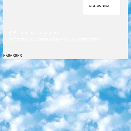
© Все права защищены
РЕСПУБЛИКА УЗБЕКИСТАН МИНИСТРЕРСТВО ДОШКОЛЬНОГО И ШКОЛЬНОГО ОБРАЗОВАНИЯ КОМАНДА в общеобразовательных учреждениях в 2023-2024 учебном году организация и проведение итоговой государственной аттестации обучающихся о Министра дошкольного и школьного образования Республики Узбекистан от 4 марта 2008 года (постановлением Минюста от 20 марта 2008 года № 1778 государственной регистрации) «Итоговое состояние учащихся общего среднего образования на основании положения об утверждении положения об аттестации общего среднего образования выпускной экзамен студентов в образовательных учреждениях в 2023-2024 учебном году В целях организации и прохождения аттестации приказываю: 1. Следующее: перечень предметов, по которым будет проводиться итоговая государственная аттестация и экзамен формы перевода согласно приложению 1; сертификаты международного образца, оценивающие уровень владения иностранными языками перечень согласно приложению 2; 2. Педагогический при специализированных образовательных учреждениях. научно-практический центр квалификации и международной оценки (Д.Давидова) 2024 г. До 25 марта: задания по предметам, по которым будет проводиться итоговая аттестация разработка и утверждение технических условий; итоговая аттестация на основании разработанного предметного задания разработка вопросов по предметам (устно и письменно), экзамен передача; общеобразовательные средние школы и специальные учебные заведения учащиеся выпускных классов школ и интернатов в агентской системе подготовка базы данных экзаменационных материалов и критериев оценки; перевод базы экзаменационных материалов на все языки обучения подать в Республиканский образовательный центр для изготовления; варианты экзаменов на основе разработанных контрольных материалов пусть будут поставлены задачи формирования. 3. Республиканский образовательный центр (Ш.Худайкулов) до 5 апреля 2024 года. до: база данных предоставленных экзаменационных материалов на все языки обучения перевод и экспертиза; для слепых, слабовидящих, глухих, слабослышащих и умственно отсталых детей учащиеся выпускных классов специализированных школ и школ-интернатов база данных экзаменационных материалов на всех преподаваемых языках подготовка критериев оценки; специализированные школы для умственно отсталых детей и технологии для учащихся выпускных классов школ-интернатов разработка соответствующих рекомендаций и критериев проведения ЕГЭ по естествознанию давать задания. 4. Педагогический при специализированных образовательных учреждениях. Научно-практический центр навыков и международной оценки (Д.Давидова), Республика образовательный центр (Худайкулов Ш.) итоговый государственный аттестационный экзамен ориентирован на творческое и логическое мышление при подготовке базы материалов учитывать введение заданий. 5. Следует отметить, что: сертификат государственного образца о знании общеобразовательного предмета и как минимум национальный уровень B1 по предметам на иностранных языках, указанным в Приложении 2. или международно признанный сертификат эквивалентного уровня студенты, изучающие определенный предмет, освобождаются от экзамена; по соответствующим предметам запланирована итоговая государственная аттестация за день до дня, путем жеребьевки Рабочей группой (в письменной форме по предметам, проводимым в форме) из числа сформированных вариантов выбрано 2 варианта; 2 выбранных варианта экзамена анонсированы на официальном сайте министерства и все выпускники по всей стране на основе этих вариантов проводит итоговую государственную аттестацию. 6. Государственное образование учащихся средних общеобразовательных учреждений. знания в соответствии с квалификационными требованиями, которые необходимо приобрести на основании стандартов итоговый (выпускной) контроль для 9 и 11 классов в целях тестирования Экзамены (далее – экзамены) состоят из предметов, перечисленных в приложении 1. будет сделано. 7. Экзамены пройдут с 26 мая по 15 июня 2024 г. (кроме науки физического воспитания). 8. Физическая для учащихся 9 классов общесредних образовательных учреждений. Экзамены по предмету «Образование, квалификация медицина» 1-6 мая 2024 года. сотрудники перевести под присмотр (с отклонениями в физическом или умственном развитии) специализированная школа для детей, школы-интернаты и со сколиозом школы-интернаты санаторного типа для больных детей исключены). 9. Он был слепым, слабовидящим и имел нарушения опорно-двигательного аппарата. экзамены в специализированных школах и интернатах для детей должны проводиться исходя из требований, предъявляемых к общеобразовательным учреждениям (физкультура кроме науки). 10. Специализированная школа для глухих и слабослышащих детей. и экзамены в интернатах и быть реализован в виде письменного теста по математике. 11. Специальность для умственно отсталых детей. Для 9 класса Родной язык и литературное письмо Государственный язык (язык обучения – узбекский). для неклассов) написано Математическое письмо Письменная/устная история Узбекистана Физическое воспитание практично Итоговый контроль Для 11 класса Написание родного языка и литературы (эссе) Математическое письмо Узбекский язык (обучение на узбекском языке) не посещающее общее среднее образование для учреждений)/Образовательное учреждение выбор письменный и устный Иностранный язык письменный/устный Письменная/устная история Узбекистана *По выбору студента:  Химия  Физика  Основы государственного права  География 10 бесплатных образовательных ресурсов - Мы составили подборку онлайн-проектов с интерактивными упражнениями, видеолекциями и статьями. Они помогут вам обрести новые и освежить старые знания бесплатно. 1. «ИНТУИТ» Старейшая образовательная площадка Рунета. Здесь вы найдёте сотни текстовых и видеокурсов на десятки различных тем — от программирования до психологии. Многие курсы подготовлены российскими университетами и крупными международными компаниями вроде Intel и Microsoft. Самостоятельное обучение бесплатное, но желающие могут оплатить услуги персональных наставников. 2. «Смартия» знакомит с актуальными профессиями и подсказывает, как им обучаться. Выбрав заинтересовавшую вас специальность — SMM-специалист, фотограф, веб-дизайнер или другую, — увидите список необходимых для неё умений. Чтобы вы могли освоить их самостоятельно, для каждого умения площадка отображает подборку ссылок на учебные материалы. Хотя «Смартия» ориентируется на русскоязычную аудиторию, часть контента всё же доступна только на английском. 3. «Лекторий Физтеха» Проект Московского физико-технического института (Физтеха). С его помощью вы можете смотреть онлайн серии лекций, записанные на видео в этом вузе. В числе доступных предметов — физика, биология, химия, информационные технологии и другие. К некоторым лекциям администрация ресурса прилагает готовые конспекты, которые можно скачивать в PDF-формате. 4. ITMOcourses Онлайн-площадка Санкт-Петербургского национального исследовательского университета информационных технологий, механики и оптики (ИТМО). Ресурс предоставляет свободный доступ к курсам, разработанным в этом вузе. Каталог материалов разбит на четыре категории: «Оптические системы и технологии», «Приборостроение и робототехника», «Информационные технологии» и «Биотехнологии». Курсы состоят из видеолекций, интерактивных демонстраций и заданий. 5. «КиберЛенинка» Электронная научная библиотека открытого доступа. Каталог площадки регулярно обрастает текстами статей из различных научных изданий. Сгруппированные по журналам и рубрикам публикации можно читать онлайн или скачивать целиком в PDF-формате. Проект нацелен на популяризацию науки за счёт открытого доступа к качественной информации. 6. «ПостНаука» На этом ресурсе публикуют подборки видеолекций, составленные экспертами из разных отраслей и объединённые общими темами. Среди них, к примеру, есть серии «Биоинформатика и геномика», «Культура средневековой Скандинавии» и Cinema Studies о теории кино. Каждая подборка лекций — логически связанная история, рассказанная экспертом от первого лица. Кроме того, на сайте появляются научно-образовательные статьи и тесты на разные темы. 7. «Newочём» Команда проекта «Newочём» отбирает самые интересные тексты из англоязычных СМИ и переводит те из них, за которые голосуют участники сообщества «ВКонтакте». По большей части это научно-популярные статьи. Редакторы придумывают лишь заголовки, в остальном содержание переводов соответствует оригиналам. Полные тексты можно читать прямо в социальной сети. 8. InternetUrok Онлайн-база материалов по основным дисциплинам школьной программы. Информация на сайте структурирована по классам, предметам и темам (урокам). Каждый урок состоит из видеолекций и конспектов. Есть также интерактивные тренажёры и тесты для закрепления пройденного материала. Даже если вы давно окончили школу, возможность повторить программу старших классов всегда может пригодиться. 9. Edutainme Ещё один ресурс об образовании. В отличие от Newtonew, как мне кажется, Edutainme больше ориентируется на представителей индустрии: педагогов, предпринимателей, разработчиков образовательных проектов. Но и любой, кто просто стремится к саморазвитию, найдёт на сайте много полезного и интересного для себя. Например, информацию о новых курсах и образовательных сервисах. 10. Newtonew Онлайн-медиа об образовании и обучении в широком смысле. Авторы Newtonew пишут об инструментах, заведениях, тактиках и стратегиях, которые помогают учить других и получать новые знания самостоятельно. На этой площадке вы найдёте новости, обзоры, аналитические мате
55863853