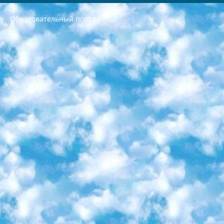
Образовательный портал
РЕСПУБЛИКА УЗБЕКИСТАН МИНИСТРЕРСТВО ДОШКОЛЬНОГО И ШКОЛЬНОГО ОБРАЗОВАНИЯ КОМАНДА в общеобразовательных учреждениях в 2023-2024 учебном году организация и проведение итоговой государственной аттестации обучающихся о Министра дошкольного и школьного образования Республики Узбекистан от 4 марта 2008 года (постановлением Минюста от 20 марта 2008 года № 1778 государственной регистрации) «Итоговое состояние учащихся общего среднего образования на основании положения об утверждении положения об аттестации общего среднего образования выпускной экзамен студентов в образовательных учреждениях в 2023-2024 учебном году В целях организации и прохождения аттестации приказываю: 1. Следующее: перечень предметов, по которым будет проводиться итоговая государственная аттестация и экзамен формы перевода согласно приложению 1; сертификаты международного образца, оценивающие уровень владения иностранными языками перечень согласно приложению 2; 2. Педагогический при специализированных образовательных учреждениях. научно-практический центр квалификации и международной оценки (Д.Давидова) 2024 г. До 25 марта: задания по предметам, по которым будет проводиться итоговая аттестация разработка и утверждение технических условий; итоговая аттестация на основании разработанного предметного задания разработка вопросов по предметам (устно и письменно), экзамен передача; общеобразовательные средние школы и специальные учебные заведения учащиеся выпускных классов школ и интернатов в агентской системе подготовка базы данных экзаменационных материалов и критериев оценки; перевод базы экзаменационных материалов на все языки обучения подать в Республиканский образовательный центр для изготовления; варианты экзаменов на основе разработанных контрольных материалов пусть будут поставлены задачи формирования. 3. Республиканский образовательный центр (Ш.Худайкулов) до 5 апреля 2024 года. до: база данных предоставленных экзаменационных материалов на все языки обучения перевод и экспертиза; для слепых, слабовидящих, глухих, слабослышащих и умственно отсталых детей учащиеся выпускных классов специализированных школ и школ-интернатов база данных экзаменационных материалов на всех преподаваемых языках подготовка критериев оценки; специализированные школы для умственно отсталых детей и технологии для учащихся выпускных классов школ-интернатов разработка соответствующих рекомендаций и критериев проведения ЕГЭ по естествознанию давать задания. 4. Педагогический при специализированных образовательных учреждениях. Научно-практический центр навыков и международной оценки (Д.Давидова), Республика образовательный центр (Худайкулов Ш.) итоговый государственный аттестационный экзамен ориентирован на творческое и логическое мышление при подготовке базы материалов учитывать введение заданий. 5. Следует отметить, что: сертификат государственного образца о знании общеобразовательного предмета и как минимум национальный уровень B1 по предметам на иностранных языках, указанным в Приложении 2. или международно признанный сертификат эквивалентного уровня студенты, изучающие определенный предмет, освобождаются от экзамена; по соответствующим предметам запланирована итоговая государственная аттестация за день до дня, путем жеребьевки Рабочей группой (в письменной форме по предметам, проводимым в форме) из числа сформированных вариантов выбрано 2 варианта; 2 выбранных варианта экзамена анонсированы на официальном сайте министерства и все выпускники по всей стране на основе этих вариантов проводит итоговую государственную аттестацию. 6. Государственное образование учащихся средних общеобразовательных учреждений. знания в соответствии с квалификационными требованиями, которые необходимо приобрести на основании стандартов итоговый (выпускной) контроль для 9 и 11 классов в целях тестирования Экзамены (далее – экзамены) состоят из предметов, перечисленных в приложении 1. будет сделано. 7. Экзамены пройдут с 26 мая по 15 июня 2024 г. (кроме науки физического воспитания). 8. Физическая для учащихся 9 классов общесредних образовательных учреждений. Экзамены по предмету «Образование, квалификация медицина» 1-6 мая 2024 года. сотрудники перевести под присмотр (с отклонениями в физическом или умственном развитии) специализированная школа для детей, школы-интернаты и со сколиозом школы-интернаты санаторного типа для больных детей исключены). 9. Он был слепым, слабовидящим и имел нарушения опорно-двигательного аппарата. экзамены в специализированных школах и интернатах для детей должны проводиться исходя из требований, предъявляемых к общеобразовательным учреждениям (физкультура кроме науки). 10. Специализированная школа для глухих и слабослышащих детей. и экзамены в интернатах и быть реализован в виде письменного теста по математике. 11. Специальность для умственно отсталых детей. Для 9 класса Родной язык и литературное письмо Государственный язык (язык обучения – узбекский). для неклассов) написано Математическое письмо Письменная/устная история Узбекистана Физическое воспитание практично Итоговый контроль Для 11 класса Написание родного языка и литературы (эссе) Математическое письмо Узбекский язык (обучение на узбекском языке) не посещающее общее среднее образование для учреждений)/Образовательное учреждение выбор письменный и устный Иностранный язык письменный/устный Письменная/устная история Узбекистана *По выбору студента:  Химия  Физика  Основы государственного права  География 10 бесплатных образовательных ресурсов - Мы составили подборку онлайн-проектов с интерактивными упражнениями, видеолекциями и статьями. Они помогут вам обрести новые и освежить старые знания бесплатно. 1. «ИНТУИТ» Старейшая образовательная площадка Рунета. Здесь вы найдёте сотни текстовых и видеокурсов на десятки различных тем — от программирования до психологии. Многие курсы подготовлены российскими университетами и крупными международными компаниями вроде Intel и Microsoft. Самостоятельное обучение бесплатное, но желающие могут оплатить услуги персональных наставников. 2. «Смартия» знакомит с актуальными профессиями и подсказывает, как им обучаться. Выбрав заинтересовавшую вас специальность — SMM-специалист, фотограф, веб-дизайнер или другую, — увидите список необходимых для неё умений. Чтобы вы могли освоить их самостоятельно, для каждого умения площадка отображает подборку ссылок на учебные материалы. Хотя «Смартия» ориентируется на русскоязычную аудиторию, часть контента всё же доступна только на английском. 3. «Лекторий Физтеха» Проект Московского физико-технического института (Физтеха). С его помощью вы можете смотреть онлайн серии лекций, записанные на видео в этом вузе. В числе доступных предметов — физика, биология, химия, информационные технологии и другие. К некоторым лекциям администрация ресурса прилагает готовые конспекты, которые можно скачивать в PDF-формате. 4. ITMOcourses Онлайн-площадка Санкт-Петербургского национального исследовательского университета информационных технологий, механики и оптики (ИТМО). Ресурс предоставляет свободный доступ к курсам, разработанным в этом вузе. Каталог материалов разбит на четыре категории: «Оптические системы и технологии», «Приборостроение и робототехника», «Информационные технологии» и «Биотехнологии». Курсы состоят из видеолекций, интерактивных демонстраций и заданий. 5. «КиберЛенинка» Электронная научная библиотека открытого доступа. Каталог площадки регулярно обрастает текстами статей из различных научных изданий. Сгруппированные по журналам и рубрикам публикации можно читать онлайн или скачивать целиком в PDF-формате. Проект нацелен на популяризацию науки за счёт открытого доступа к качественной информации. 6. «ПостНаука» На этом ресурсе публикуют подборки видеолекций, составленные экспертами из разных отраслей и объединённые общими темами. Среди них, к примеру, есть серии «Биоинформатика и геномика», «Культура средневековой Скандинавии» и Cinema Studies о теории кино. Каждая подборка лекций — логически связанная история, рассказанная экспертом от первого лица. Кроме того, на сайте появляются научно-образовательные статьи и тесты на разные темы. 7. «Newочём» Команда проекта «Newочём» отбирает самые интересные тексты из англоязычных СМИ и переводит те из них, за которые голосуют участники сообщества «ВКонтакте». По большей части это научно-популярные статьи. Редакторы придумывают лишь заголовки, в остальном содержание переводов соответствует оригиналам. Полные тексты можно читать прямо в социальной сети. 8. InternetUrok Онлайн-база материалов по основным дисциплинам школьной программы. Информация на сайте структурирована по классам, предметам и темам (урокам). Каждый урок состоит из видеолекций и конспектов. Есть также интерактивные тренажёры и тесты для закрепления пройденного материала. Даже если вы давно окончили школу, возможность повторить программу старших классов всегда может пригодиться. 9. Edutainme Ещё один ресурс об образовании. В отличие от Newtonew, как мне кажется, Edutainme больше ориентируется на представителей индустрии: педагогов, предпринимателей, разработчиков образовательных проектов. Но и любой, кто просто стремится к саморазвитию, найдёт на сайте много полезного и интересного для себя. Например, информацию о новых курсах и образовательных сервисах. 10. Newtonew Онлайн-медиа об образовании и обучении в широком смысле. Авторы Newtonew пишут об инструментах, заведениях, тактиках и стратегиях, которые помогают учить других и получать новые знания самостоятельно. На этой площадке вы найдёте новости, обзоры, аналитические мат