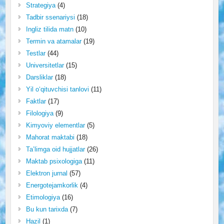
Strategiya
(4)
Tadbir ssenariysi
(18)
Ingliz tilida matn
(10)
Termin va atamalar
(19)
Testlar
(44)
Universitetlar
(15)
Darsliklar
(18)
Yil o‘qituvchisi tanlovi
(11)
Faktlar
(17)
Filologiya
(9)
Kimyoviy elementlar
(5)
Mahorat maktabi
(18)
Ta’limga oid hujjatlar
(26)
Maktab psixologiga
(11)
Elektron jurnal
(57)
Energotejamkorlik
(4)
Etimologiya
(16)
Bu kun tarixda
(7)
Hazil
(1)