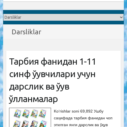
Darsliklar
Тарбия фанидан 1-11
синф ўқувчилари учун
дарслик ва ўқув
қўлланмалар
Ko‘rishlar soni 69,892 Ушбу
саҳифада тарбия фанидан чоп
этилган янги дарслик ва ўқув