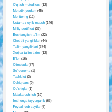
O'qitish metodikasi
(12)
Metodik yordam
(45)
Monitoring
(12)
Ustama / oylik maosh
(146)
Milliy sertifikat
(37)
Boshlang‘ich ta’lim
(22)
Chet tili yangiliklari
(44)
Ta’lim yangiliklari
(374)
Xorijda ta’lim tizimi
(12)
E’lon
(16)
Olimpiada
(87)
So‘rovnoma
(1)
Tashkilot
(3)
Ochiq dars
(9)
Qo‘shiqlar
(1)
Malaka oshirish
(19)
Imtihonga tayyorgarlik
(63)
Foydali veb saytlar
(6)