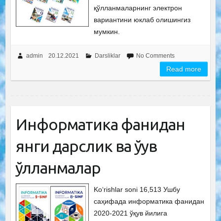
қўлланмаларнинг электрон
вариантини юклаб олишингиз
мумкин.
admin
20.12.2021
Darsliklar
No Comments
Read more
Информатика фанидан
янги дарслик ва ўқув
қўлланмалар
Ko‘rishlar soni 16,513 Ушбу
саҳифада информатика фанидан
2020-2021 ўқув йилига