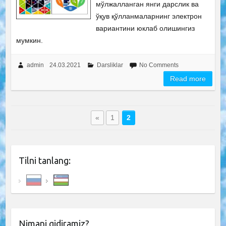
мўлжалланган янги дарслик ва
ўқув қўлланмаларнинг электрон
вариантини юклаб олишингиз
мумкин.
admin
24.03.2021
Darsliklar
No Comments
Read more
«
1
2
Tilni tanlang:
Nimani qidiramiz?