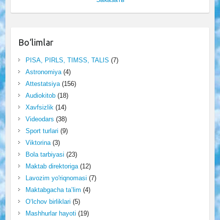
Bo‘limlar
PISA, PIRLS, TIMSS, TALIS
(7)
Astronomiya
(4)
Attestatsiya
(156)
Audiokitob
(18)
Xavfsizlik
(14)
Videodars
(38)
Sport turlari
(9)
Viktorina
(3)
Bola tarbiyasi
(23)
Maktab direktoriga
(12)
Lavozim yo'riqnomasi
(7)
Maktabgacha ta’lim
(4)
O‘lchov birliklari
(5)
Mashhurlar hayoti
(19)