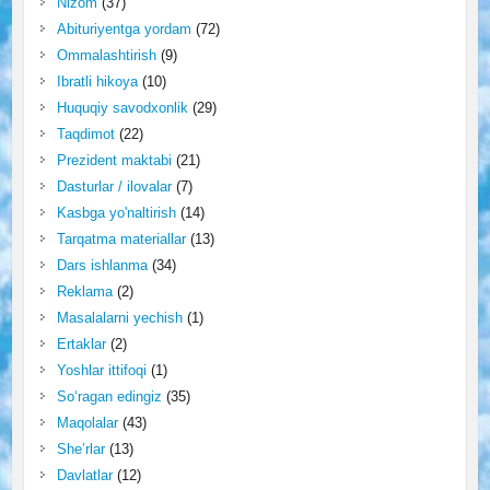
Nizom
(37)
Abituriyentga yordam
(72)
Ommalashtirish
(9)
Ibratli hikoya
(10)
Huquqiy savodxonlik
(29)
Taqdimot
(22)
Prezident maktabi
(21)
Dasturlar / ilovalar
(7)
Kasbga yo'naltirish
(14)
Tarqatma materiallar
(13)
Dars ishlanma
(34)
Reklama
(2)
Masalalarni yechish
(1)
Ertaklar
(2)
Yoshlar ittifoqi
(1)
So‘ragan edingiz
(35)
Maqolalar
(43)
She’rlar
(13)
Davlatlar
(12)