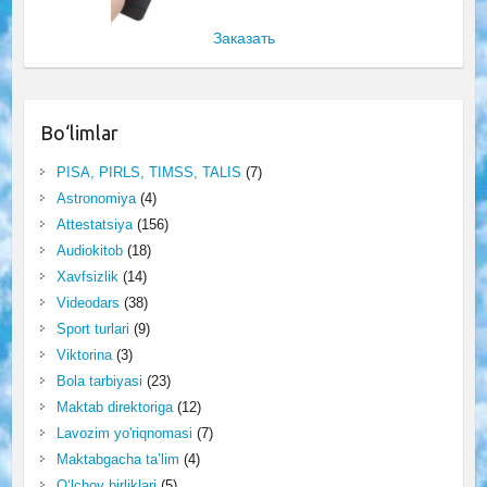
Заказать
Bo‘limlar
PISA, PIRLS, TIMSS, TALIS
(7)
Astronomiya
(4)
Attestatsiya
(156)
Audiokitob
(18)
Xavfsizlik
(14)
Videodars
(38)
Sport turlari
(9)
Viktorina
(3)
Bola tarbiyasi
(23)
Maktab direktoriga
(12)
Lavozim yo'riqnomasi
(7)
Maktabgacha ta’lim
(4)
O‘lchov birliklari
(5)