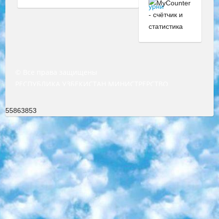
© Все права защищены
РЕСПУБЛИКА УЗБЕКИСТАН МИНИСТРЕРСТВО ДОШКОЛЬНОГО И ШКОЛЬНОГО ОБРАЗОВАНИЯ КОМАНДА в общеобразовательных учреждениях в 2023-2024 учебном году организация и проведение итоговой государственной аттестации обучающихся о Министра дошкольного и школьного образования Республики Узбекистан от 4 марта 2008 года (постановлением Минюста от 20 марта 2008 года № 1778 государственной регистрации) «Итоговое состояние учащихся общего среднего образования на основании положения об утверждении положения об аттестации общего среднего образования выпускной экзамен студентов в образовательных учреждениях в 2023-2024 учебном году В целях организации и прохождения аттестации приказываю: 1. Следующее: перечень предметов, по которым будет проводиться итоговая государственная аттестация и экзамен формы перевода согласно приложению 1; сертификаты международного образца, оценивающие уровень владения иностранными языками перечень согласно приложению 2; 2. Педагогический при специализированных образовательных учреждениях. научно-практический центр квалификации и международной оценки (Д.Давидова) 2024 г. До 25 марта: задания по предметам, по которым будет проводиться итоговая аттестация разработка и утверждение технических условий; итоговая аттестация на основании разработанного предметного задания разработка вопросов по предметам (устно и письменно), экзамен передача; общеобразовательные средние школы и специальные учебные заведения учащиеся выпускных классов школ и интернатов в агентской системе подготовка базы данных экзаменационных материалов и критериев оценки; перевод базы экзаменационных материалов на все языки обучения подать в Республиканский образовательный центр для изготовления; варианты экзаменов на основе разработанных контрольных материалов пусть будут поставлены задачи формирования. 3. Республиканский образовательный центр (Ш.Худайкулов) до 5 апреля 2024 года. до: база данных предоставленных экзаменационных материалов на все языки обучения перевод и экспертиза; для слепых, слабовидящих, глухих, слабослышащих и умственно отсталых детей учащиеся выпускных классов специализированных школ и школ-интернатов база данных экзаменационных материалов на всех преподаваемых языках подготовка критериев оценки; специализированные школы для умственно отсталых детей и технологии для учащихся выпускных классов школ-интернатов разработка соответствующих рекомендаций и критериев проведения ЕГЭ по естествознанию давать задания. 4. Педагогический при специализированных образовательных учреждениях. Научно-практический центр навыков и международной оценки (Д.Давидова), Республика образовательный центр (Худайкулов Ш.) итоговый государственный аттестационный экзамен ориентирован на творческое и логическое мышление при подготовке базы материалов учитывать введение заданий. 5. Следует отметить, что: сертификат государственного образца о знании общеобразовательного предмета и как минимум национальный уровень B1 по предметам на иностранных языках, указанным в Приложении 2. или международно признанный сертификат эквивалентного уровня студенты, изучающие определенный предмет, освобождаются от экзамена; по соответствующим предметам запланирована итоговая государственная аттестация за день до дня, путем жеребьевки Рабочей группой (в письменной форме по предметам, проводимым в форме) из числа сформированных вариантов выбрано 2 варианта; 2 выбранных варианта экзамена анонсированы на официальном сайте министерства и все выпускники по всей стране на основе этих вариантов проводит итоговую государственную аттестацию. 6. Государственное образование учащихся средних общеобразовательных учреждений. знания в соответствии с квалификационными требованиями, которые необходимо приобрести на основании стандартов итоговый (выпускной) контроль для 9 и 11 классов в целях тестирования Экзамены (далее – экзамены) состоят из предметов, перечисленных в приложении 1. будет сделано. 7. Экзамены пройдут с 26 мая по 15 июня 2024 г. (кроме науки физического воспитания). 8. Физическая для учащихся 9 классов общесредних образовательных учреждений. Экзамены по предмету «Образование, квалификация медицина» 1-6 мая 2024 года. сотрудники перевести под присмотр (с отклонениями в физическом или умственном развитии) специализированная школа для детей, школы-интернаты и со сколиозом школы-интернаты санаторного типа для больных детей исключены). 9. Он был слепым, слабовидящим и имел нарушения опорно-двигательного аппарата. экзамены в специализированных школах и интернатах для детей должны проводиться исходя из требований, предъявляемых к общеобразовательным учреждениям (физкультура кроме науки). 10. Специализированная школа для глухих и слабослышащих детей. и экзамены в интернатах и быть реализован в виде письменного теста по математике. 11. Специальность для умственно отсталых детей. Для 9 класса Родной язык и литературное письмо Государственный язык (язык обучения – узбекский). для неклассов) написано Математическое письмо Письменная/устная история Узбекистана Физическое воспитание практично Итоговый контроль Для 11 класса Написание родного языка и литературы (эссе) Математическое письмо Узбекский язык (обучение на узбекском языке) не посещающее общее среднее образование для учреждений)/Образовательное учреждение выбор письменный и устный Иностранный язык письменный/устный Письменная/устная история Узбекистана *По выбору студента:  Химия  Физика  Основы государственного права  География 10 бесплатных образовательных ресурсов - Мы составили подборку онлайн-проектов с интерактивными упражнениями, видеолекциями и статьями. Они помогут вам обрести новые и освежить старые знания бесплатно. 1. «ИНТУИТ» Старейшая образовательная площадка Рунета. Здесь вы найдёте сотни текстовых и видеокурсов на десятки различных тем — от программирования до психологии. Многие курсы подготовлены российскими университетами и крупными международными компаниями вроде Intel и Microsoft. Самостоятельное обучение бесплатное, но желающие могут оплатить услуги персональных наставников. 2. «Смартия» знакомит с актуальными профессиями и подсказывает, как им обучаться. Выбрав заинтересовавшую вас специальность — SMM-специалист, фотограф, веб-дизайнер или другую, — увидите список необходимых для неё умений. Чтобы вы могли освоить их самостоятельно, для каждого умения площадка отображает подборку ссылок на учебные материалы. Хотя «Смартия» ориентируется на русскоязычную аудиторию, часть контента всё же доступна только на английском. 3. «Лекторий Физтеха» Проект Московского физико-технического института (Физтеха). С его помощью вы можете смотреть онлайн серии лекций, записанные на видео в этом вузе. В числе доступных предметов — физика, биология, химия, информационные технологии и другие. К некоторым лекциям администрация ресурса прилагает готовые конспекты, которые можно скачивать в PDF-формате. 4. ITMOcourses Онлайн-площадка Санкт-Петербургского национального исследовательского университета информационных технологий, механики и оптики (ИТМО). Ресурс предоставляет свободный доступ к курсам, разработанным в этом вузе. Каталог материалов разбит на четыре категории: «Оптические системы и технологии», «Приборостроение и робототехника», «Информационные технологии» и «Биотехнологии». Курсы состоят из видеолекций, интерактивных демонстраций и заданий. 5. «КиберЛенинка» Электронная научная библиотека открытого доступа. Каталог площадки регулярно обрастает текстами статей из различных научных изданий. Сгруппированные по журналам и рубрикам публикации можно читать онлайн или скачивать целиком в PDF-формате. Проект нацелен на популяризацию науки за счёт открытого доступа к качественной информации. 6. «ПостНаука» На этом ресурсе публикуют подборки видеолекций, составленные экспертами из разных отраслей и объединённые общими темами. Среди них, к примеру, есть серии «Биоинформатика и геномика», «Культура средневековой Скандинавии» и Cinema Studies о теории кино. Каждая подборка лекций — логически связанная история, рассказанная экспертом от первого лица. Кроме того, на сайте появляются научно-образовательные статьи и тесты на разные темы. 7. «Newочём» Команда проекта «Newочём» отбирает самые интересные тексты из англоязычных СМИ и переводит те из них, за которые голосуют участники сообщества «ВКонтакте». По большей части это научно-популярные статьи. Редакторы придумывают лишь заголовки, в остальном содержание переводов соответствует оригиналам. Полные тексты можно читать прямо в социальной сети. 8. InternetUrok Онлайн-база материалов по основным дисциплинам школьной программы. Информация на сайте структурирована по классам, предметам и темам (урокам). Каждый урок состоит из видеолекций и конспектов. Есть также интерактивные тренажёры и тесты для закрепления пройденного материала. Даже если вы давно окончили школу, возможность повторить программу старших классов всегда может пригодиться. 9. Edutainme Ещё один ресурс об образовании. В отличие от Newtonew, как мне кажется, Edutainme больше ориентируется на представителей индустрии: педагогов, предпринимателей, разработчиков образовательных проектов. Но и любой, кто просто стремится к саморазвитию, найдёт на сайте много полезного и интересного для себя. Например, информацию о новых курсах и образовательных сервисах. 10. Newtonew Онлайн-медиа об образовании и обучении в широком смысле. Авторы Newtonew пишут об инструментах, заведениях, тактиках и стратегиях, которые помогают учить других и получать новые знания самостоятельно. На этой площадке вы найдёте новости, обзоры, аналитические мате
55863853