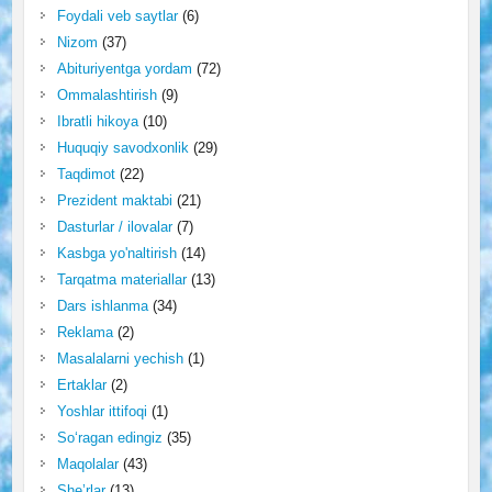
Foydali veb saytlar
(6)
Nizom
(37)
Abituriyentga yordam
(72)
Ommalashtirish
(9)
Ibratli hikoya
(10)
Huquqiy savodxonlik
(29)
Taqdimot
(22)
Prezident maktabi
(21)
Dasturlar / ilovalar
(7)
Kasbga yo'naltirish
(14)
Tarqatma materiallar
(13)
Dars ishlanma
(34)
Reklama
(2)
Masalalarni yechish
(1)
Ertaklar
(2)
Yoshlar ittifoqi
(1)
So‘ragan edingiz
(35)
Maqolalar
(43)
She’rlar
(13)