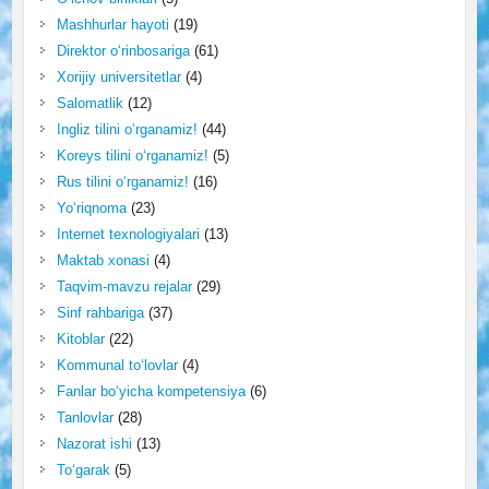
Mashhurlar hayoti
(19)
Direktor o‘rinbosariga
(61)
Xorijiy universitetlar
(4)
Salomatlik
(12)
Ingliz tilini o‘rganamiz!
(44)
Koreys tilini o‘rganamiz!
(5)
Rus tilini o‘rganamiz!
(16)
Yo‘riqnoma
(23)
Internet texnologiyalari
(13)
Maktab xonasi
(4)
Taqvim-mavzu rejalar
(29)
Sinf rahbariga
(37)
Kitoblar
(22)
Kommunal to‘lovlar
(4)
Fanlar bo‘yicha kompetensiya
(6)
Tanlovlar
(28)
Nazorat ishi
(13)
To‘garak
(5)