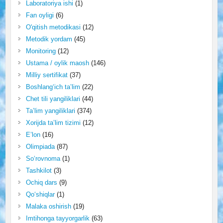
Laboratoriya ishi
(1)
Fan oyligi
(6)
O'qitish metodikasi
(12)
Metodik yordam
(45)
Monitoring
(12)
Ustama / oylik maosh
(146)
Milliy sertifikat
(37)
Boshlang‘ich ta’lim
(22)
Chet tili yangiliklari
(44)
Ta’lim yangiliklari
(374)
Xorijda ta’lim tizimi
(12)
E’lon
(16)
Olimpiada
(87)
So‘rovnoma
(1)
Tashkilot
(3)
Ochiq dars
(9)
Qo‘shiqlar
(1)
Malaka oshirish
(19)
Imtihonga tayyorgarlik
(63)