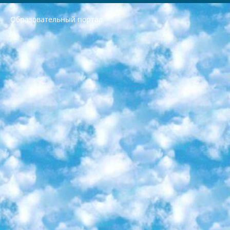
Образовательный портал
РЕСПУБЛИКА УЗБЕКИСТАН МИНИСТРЕРСТВО ДОШКОЛЬНОГО И ШКОЛЬНОГО ОБРАЗОВАНИЯ КОМАНДА в общеобразовательных учреждениях в 2023-2024 учебном году организация и проведение итоговой государственной аттестации обучающихся о Министра дошкольного и школьного образования Республики Узбекистан от 4 марта 2008 года (постановлением Минюста от 20 марта 2008 года № 1778 государственной регистрации) «Итоговое состояние учащихся общего среднего образования на основании положения об утверждении положения об аттестации общего среднего образования выпускной экзамен студентов в образовательных учреждениях в 2023-2024 учебном году В целях организации и прохождения аттестации приказываю: 1. Следующее: перечень предметов, по которым будет проводиться итоговая государственная аттестация и экзамен формы перевода согласно приложению 1; сертификаты международного образца, оценивающие уровень владения иностранными языками перечень согласно приложению 2; 2. Педагогический при специализированных образовательных учреждениях. научно-практический центр квалификации и международной оценки (Д.Давидова) 2024 г. До 25 марта: задания по предметам, по которым будет проводиться итоговая аттестация разработка и утверждение технических условий; итоговая аттестация на основании разработанного предметного задания разработка вопросов по предметам (устно и письменно), экзамен передача; общеобразовательные средние школы и специальные учебные заведения учащиеся выпускных классов школ и интернатов в агентской системе подготовка базы данных экзаменационных материалов и критериев оценки; перевод базы экзаменационных материалов на все языки обучения подать в Республиканский образовательный центр для изготовления; варианты экзаменов на основе разработанных контрольных материалов пусть будут поставлены задачи формирования. 3. Республиканский образовательный центр (Ш.Худайкулов) до 5 апреля 2024 года. до: база данных предоставленных экзаменационных материалов на все языки обучения перевод и экспертиза; для слепых, слабовидящих, глухих, слабослышащих и умственно отсталых детей учащиеся выпускных классов специализированных школ и школ-интернатов база данных экзаменационных материалов на всех преподаваемых языках подготовка критериев оценки; специализированные школы для умственно отсталых детей и технологии для учащихся выпускных классов школ-интернатов разработка соответствующих рекомендаций и критериев проведения ЕГЭ по естествознанию давать задания. 4. Педагогический при специализированных образовательных учреждениях. Научно-практический центр навыков и международной оценки (Д.Давидова), Республика образовательный центр (Худайкулов Ш.) итоговый государственный аттестационный экзамен ориентирован на творческое и логическое мышление при подготовке базы материалов учитывать введение заданий. 5. Следует отметить, что: сертификат государственного образца о знании общеобразовательного предмета и как минимум национальный уровень B1 по предметам на иностранных языках, указанным в Приложении 2. или международно признанный сертификат эквивалентного уровня студенты, изучающие определенный предмет, освобождаются от экзамена; по соответствующим предметам запланирована итоговая государственная аттестация за день до дня, путем жеребьевки Рабочей группой (в письменной форме по предметам, проводимым в форме) из числа сформированных вариантов выбрано 2 варианта; 2 выбранных варианта экзамена анонсированы на официальном сайте министерства и все выпускники по всей стране на основе этих вариантов проводит итоговую государственную аттестацию. 6. Государственное образование учащихся средних общеобразовательных учреждений. знания в соответствии с квалификационными требованиями, которые необходимо приобрести на основании стандартов итоговый (выпускной) контроль для 9 и 11 классов в целях тестирования Экзамены (далее – экзамены) состоят из предметов, перечисленных в приложении 1. будет сделано. 7. Экзамены пройдут с 26 мая по 15 июня 2024 г. (кроме науки физического воспитания). 8. Физическая для учащихся 9 классов общесредних образовательных учреждений. Экзамены по предмету «Образование, квалификация медицина» 1-6 мая 2024 года. сотрудники перевести под присмотр (с отклонениями в физическом или умственном развитии) специализированная школа для детей, школы-интернаты и со сколиозом школы-интернаты санаторного типа для больных детей исключены). 9. Он был слепым, слабовидящим и имел нарушения опорно-двигательного аппарата. экзамены в специализированных школах и интернатах для детей должны проводиться исходя из требований, предъявляемых к общеобразовательным учреждениям (физкультура кроме науки). 10. Специализированная школа для глухих и слабослышащих детей. и экзамены в интернатах и быть реализован в виде письменного теста по математике. 11. Специальность для умственно отсталых детей. Для 9 класса Родной язык и литературное письмо Государственный язык (язык обучения – узбекский). для неклассов) написано Математическое письмо Письменная/устная история Узбекистана Физическое воспитание практично Итоговый контроль Для 11 класса Написание родного языка и литературы (эссе) Математическое письмо Узбекский язык (обучение на узбекском языке) не посещающее общее среднее образование для учреждений)/Образовательное учреждение выбор письменный и устный Иностранный язык письменный/устный Письменная/устная история Узбекистана *По выбору студента:  Химия  Физика  Основы государственного права  География 10 бесплатных образовательных ресурсов - Мы составили подборку онлайн-проектов с интерактивными упражнениями, видеолекциями и статьями. Они помогут вам обрести новые и освежить старые знания бесплатно. 1. «ИНТУИТ» Старейшая образовательная площадка Рунета. Здесь вы найдёте сотни текстовых и видеокурсов на десятки различных тем — от программирования до психологии. Многие курсы подготовлены российскими университетами и крупными международными компаниями вроде Intel и Microsoft. Самостоятельное обучение бесплатное, но желающие могут оплатить услуги персональных наставников. 2. «Смартия» знакомит с актуальными профессиями и подсказывает, как им обучаться. Выбрав заинтересовавшую вас специальность — SMM-специалист, фотограф, веб-дизайнер или другую, — увидите список необходимых для неё умений. Чтобы вы могли освоить их самостоятельно, для каждого умения площадка отображает подборку ссылок на учебные материалы. Хотя «Смартия» ориентируется на русскоязычную аудиторию, часть контента всё же доступна только на английском. 3. «Лекторий Физтеха» Проект Московского физико-технического института (Физтеха). С его помощью вы можете смотреть онлайн серии лекций, записанные на видео в этом вузе. В числе доступных предметов — физика, биология, химия, информационные технологии и другие. К некоторым лекциям администрация ресурса прилагает готовые конспекты, которые можно скачивать в PDF-формате. 4. ITMOcourses Онлайн-площадка Санкт-Петербургского национального исследовательского университета информационных технологий, механики и оптики (ИТМО). Ресурс предоставляет свободный доступ к курсам, разработанным в этом вузе. Каталог материалов разбит на четыре категории: «Оптические системы и технологии», «Приборостроение и робототехника», «Информационные технологии» и «Биотехнологии». Курсы состоят из видеолекций, интерактивных демонстраций и заданий. 5. «КиберЛенинка» Электронная научная библиотека открытого доступа. Каталог площадки регулярно обрастает текстами статей из различных научных изданий. Сгруппированные по журналам и рубрикам публикации можно читать онлайн или скачивать целиком в PDF-формате. Проект нацелен на популяризацию науки за счёт открытого доступа к качественной информации. 6. «ПостНаука» На этом ресурсе публикуют подборки видеолекций, составленные экспертами из разных отраслей и объединённые общими темами. Среди них, к примеру, есть серии «Биоинформатика и геномика», «Культура средневековой Скандинавии» и Cinema Studies о теории кино. Каждая подборка лекций — логически связанная история, рассказанная экспертом от первого лица. Кроме того, на сайте появляются научно-образовательные статьи и тесты на разные темы. 7. «Newочём» Команда проекта «Newочём» отбирает самые интересные тексты из англоязычных СМИ и переводит те из них, за которые голосуют участники сообщества «ВКонтакте». По большей части это научно-популярные статьи. Редакторы придумывают лишь заголовки, в остальном содержание переводов соответствует оригиналам. Полные тексты можно читать прямо в социальной сети. 8. InternetUrok Онлайн-база материалов по основным дисциплинам школьной программы. Информация на сайте структурирована по классам, предметам и темам (урокам). Каждый урок состоит из видеолекций и конспектов. Есть также интерактивные тренажёры и тесты для закрепления пройденного материала. Даже если вы давно окончили школу, возможность повторить программу старших классов всегда может пригодиться. 9. Edutainme Ещё один ресурс об образовании. В отличие от Newtonew, как мне кажется, Edutainme больше ориентируется на представителей индустрии: педагогов, предпринимателей, разработчиков образовательных проектов. Но и любой, кто просто стремится к саморазвитию, найдёт на сайте много полезного и интересного для себя. Например, информацию о новых курсах и образовательных сервисах. 10. Newtonew Онлайн-медиа об образовании и обучении в широком смысле. Авторы Newtonew пишут об инструментах, заведениях, тактиках и стратегиях, которые помогают учить других и получать новые знания самостоятельно. На этой площадке вы найдёте новости, обзоры, аналитические мат