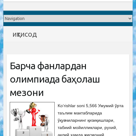
иқтисод
Барча фанлардан
олимпиада баҳолаш
мезони
Ko‘rishlar soni 5,566 Умумий ўрта
таълим мактабларида
ўқувчиларнинг қизиқишлари,
табиий мойилликлари, рухий,
ақлий ҳамда жисмоний