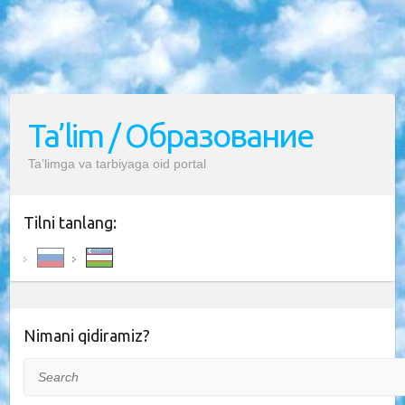
Ta’lim / Образование
Ta’limga va tarbiyaga oid portal
Tilni tanlang:
Nimani qidiramiz?
Search