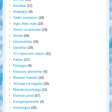
Davlatlar
(12)
Strategiya
(4)
Tadbir ssenariysi
(18)
Ingliz tilida matn
(10)
Termin va atamalar
(19)
Testlar
(44)
Universitetlar
(15)
Darsliklar
(18)
Yil o‘qituvchisi tanlovi
(11)
Faktlar
(17)
Filologiya
(9)
Kimyoviy elementlar
(5)
Mahorat maktabi
(18)
Ta’limga oid hujjatlar
(26)
Maktab psixologiga
(11)
Elektron jurnal
(57)
Energotejamkorlik
(4)
Etimologiya
(16)