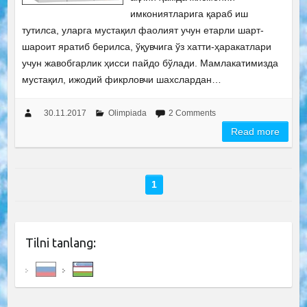
имкониятларига қараб иш
тутилса, уларга мустақил фаолият учун етарли шарт-
шароит яратиб берилса, ўқувчига ўз хатти-ҳаракатлари
учун жавобгарлик ҳисси пайдо бўлади. Мамлакатимизда
мустақил, ижодий фикрловчи шахслардан…
30.11.2017
Olimpiada
2 Comments
Read more
1
Tilni tanlang: