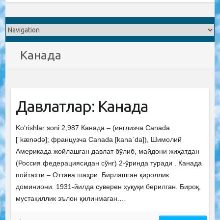
Канада
Давлатлар: Канада
Ko‘rishlar soni 2,987 Канада – (инглизча Canada
[ˈkænədə]; французча Canada [kanaˈda]), Шимолий
Америкада жойлашган давлат бўлиб, майдони жиҳатдан
(Россия федерациясидан сўнг) 2-ўринда туради . Канада
пойтахти – Оттава шаҳри. Бирлашган қироллик
доминиони. 1931-йилда суверен ҳуқуқи берилган. Бироқ,
мустақиллик эълон қилинмаган.…