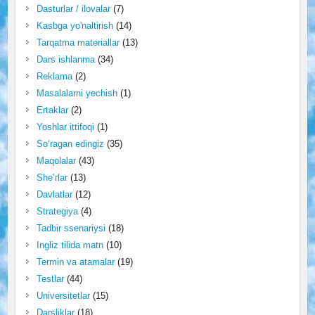
Dasturlar / ilovalar
(7)
Kasbga yo'naltirish
(14)
Tarqatma materiallar
(13)
Dars ishlanma
(34)
Reklama
(2)
Masalalarni yechish
(1)
Ertaklar
(2)
Yoshlar ittifoqi
(1)
So‘ragan edingiz
(35)
Maqolalar
(43)
She’rlar
(13)
Davlatlar
(12)
Strategiya
(4)
Tadbir ssenariysi
(18)
Ingliz tilida matn
(10)
Termin va atamalar
(19)
Testlar
(44)
Universitetlar
(15)
Darsliklar
(18)