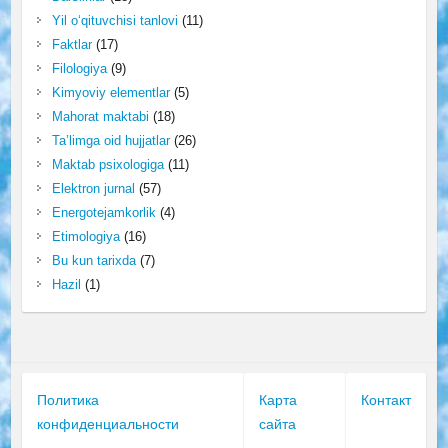
Yil o‘qituvchisi tanlovi
(11)
Faktlar
(17)
Filologiya
(9)
Kimyoviy elementlar
(5)
Mahorat maktabi
(18)
Ta’limga oid hujjatlar
(26)
Maktab psixologiga
(11)
Elektron jurnal
(57)
Energotejamkorlik
(4)
Etimologiya
(16)
Bu kun tarixda
(7)
Hazil
(1)
Политика
Карта
Контакт
конфиденциальности
сайта