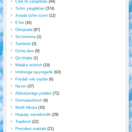
Chet tili yangiliklari
(44)
Ta’lim yangiliklari
(374)
Xorijda ta’lim tizimi
(12)
E’lon
(16)
Olimpiada
(87)
So‘rovnoma
(1)
Tashkilot
(3)
Ochiq dars
(9)
Qo‘shiqlar
(1)
Malaka oshirish
(19)
Imtihonga tayyorgarlik
(63)
Foydali veb saytlar
(6)
Nizom
(37)
Abituriyentga yordam
(72)
Ommalashtirish
(9)
Ibratli hikoya
(10)
Huquqiy savodxonlik
(29)
Taqdimot
(22)
Prezident maktabi
(21)