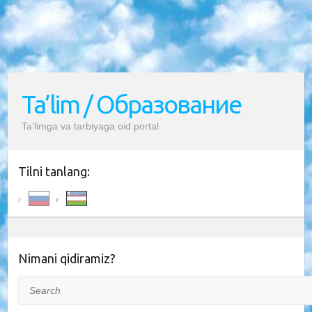
Ta’lim / Образование
Ta’limga va tarbiyaga oid portal
Tilni tanlang:
Nimani qidiramiz?
Search