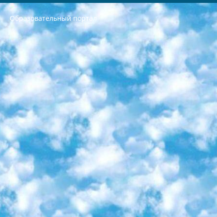
Образовательный портал
РЕСПУБЛИКА УЗБЕКИСТАН МИНИСТРЕРСТВО ДОШКОЛЬНОГО И ШКОЛЬНОГО ОБРАЗОВАНИЯ КОМАНДА в общеобразовательных учреждениях в 2023-2024 учебном году организация и проведение итоговой государственной аттестации обучающихся о Министра дошкольного и школьного образования Республики Узбекистан от 4 марта 2008 года (постановлением Минюста от 20 марта 2008 года № 1778 государственной регистрации) «Итоговое состояние учащихся общего среднего образования на основании положения об утверждении положения об аттестации общего среднего образования выпускной экзамен студентов в образовательных учреждениях в 2023-2024 учебном году В целях организации и прохождения аттестации приказываю: 1. Следующее: перечень предметов, по которым будет проводиться итоговая государственная аттестация и экзамен формы перевода согласно приложению 1; сертификаты международного образца, оценивающие уровень владения иностранными языками перечень согласно приложению 2; 2. Педагогический при специализированных образовательных учреждениях. научно-практический центр квалификации и международной оценки (Д.Давидова) 2024 г. До 25 марта: задания по предметам, по которым будет проводиться итоговая аттестация разработка и утверждение технических условий; итоговая аттестация на основании разработанного предметного задания разработка вопросов по предметам (устно и письменно), экзамен передача; общеобразовательные средние школы и специальные учебные заведения учащиеся выпускных классов школ и интернатов в агентской системе подготовка базы данных экзаменационных материалов и критериев оценки; перевод базы экзаменационных материалов на все языки обучения подать в Республиканский образовательный центр для изготовления; варианты экзаменов на основе разработанных контрольных материалов пусть будут поставлены задачи формирования. 3. Республиканский образовательный центр (Ш.Худайкулов) до 5 апреля 2024 года. до: база данных предоставленных экзаменационных материалов на все языки обучения перевод и экспертиза; для слепых, слабовидящих, глухих, слабослышащих и умственно отсталых детей учащиеся выпускных классов специализированных школ и школ-интернатов база данных экзаменационных материалов на всех преподаваемых языках подготовка критериев оценки; специализированные школы для умственно отсталых детей и технологии для учащихся выпускных классов школ-интернатов разработка соответствующих рекомендаций и критериев проведения ЕГЭ по естествознанию давать задания. 4. Педагогический при специализированных образовательных учреждениях. Научно-практический центр навыков и международной оценки (Д.Давидова), Республика образовательный центр (Худайкулов Ш.) итоговый государственный аттестационный экзамен ориентирован на творческое и логическое мышление при подготовке базы материалов учитывать введение заданий. 5. Следует отметить, что: сертификат государственного образца о знании общеобразовательного предмета и как минимум национальный уровень B1 по предметам на иностранных языках, указанным в Приложении 2. или международно признанный сертификат эквивалентного уровня студенты, изучающие определенный предмет, освобождаются от экзамена; по соответствующим предметам запланирована итоговая государственная аттестация за день до дня, путем жеребьевки Рабочей группой (в письменной форме по предметам, проводимым в форме) из числа сформированных вариантов выбрано 2 варианта; 2 выбранных варианта экзамена анонсированы на официальном сайте министерства и все выпускники по всей стране на основе этих вариантов проводит итоговую государственную аттестацию. 6. Государственное образование учащихся средних общеобразовательных учреждений. знания в соответствии с квалификационными требованиями, которые необходимо приобрести на основании стандартов итоговый (выпускной) контроль для 9 и 11 классов в целях тестирования Экзамены (далее – экзамены) состоят из предметов, перечисленных в приложении 1. будет сделано. 7. Экзамены пройдут с 26 мая по 15 июня 2024 г. (кроме науки физического воспитания). 8. Физическая для учащихся 9 классов общесредних образовательных учреждений. Экзамены по предмету «Образование, квалификация медицина» 1-6 мая 2024 года. сотрудники перевести под присмотр (с отклонениями в физическом или умственном развитии) специализированная школа для детей, школы-интернаты и со сколиозом школы-интернаты санаторного типа для больных детей исключены). 9. Он был слепым, слабовидящим и имел нарушения опорно-двигательного аппарата. экзамены в специализированных школах и интернатах для детей должны проводиться исходя из требований, предъявляемых к общеобразовательным учреждениям (физкультура кроме науки). 10. Специализированная школа для глухих и слабослышащих детей. и экзамены в интернатах и быть реализован в виде письменного теста по математике. 11. Специальность для умственно отсталых детей. Для 9 класса Родной язык и литературное письмо Государственный язык (язык обучения – узбекский). для неклассов) написано Математическое письмо Письменная/устная история Узбекистана Физическое воспитание практично Итоговый контроль Для 11 класса Написание родного языка и литературы (эссе) Математическое письмо Узбекский язык (обучение на узбекском языке) не посещающее общее среднее образование для учреждений)/Образовательное учреждение выбор письменный и устный Иностранный язык письменный/устный Письменная/устная история Узбекистана *По выбору студента:  Химия  Физика  Основы государственного права  География 10 бесплатных образовательных ресурсов - Мы составили подборку онлайн-проектов с интерактивными упражнениями, видеолекциями и статьями. Они помогут вам обрести новые и освежить старые знания бесплатно. 1. «ИНТУИТ» Старейшая образовательная площадка Рунета. Здесь вы найдёте сотни текстовых и видеокурсов на десятки различных тем — от программирования до психологии. Многие курсы подготовлены российскими университетами и крупными международными компаниями вроде Intel и Microsoft. Самостоятельное обучение бесплатное, но желающие могут оплатить услуги персональных наставников. 2. «Смартия» знакомит с актуальными профессиями и подсказывает, как им обучаться. Выбрав заинтересовавшую вас специальность — SMM-специалист, фотограф, веб-дизайнер или другую, — увидите список необходимых для неё умений. Чтобы вы могли освоить их самостоятельно, для каждого умения площадка отображает подборку ссылок на учебные материалы. Хотя «Смартия» ориентируется на русскоязычную аудиторию, часть контента всё же доступна только на английском. 3. «Лекторий Физтеха» Проект Московского физико-технического института (Физтеха). С его помощью вы можете смотреть онлайн серии лекций, записанные на видео в этом вузе. В числе доступных предметов — физика, биология, химия, информационные технологии и другие. К некоторым лекциям администрация ресурса прилагает готовые конспекты, которые можно скачивать в PDF-формате. 4. ITMOcourses Онлайн-площадка Санкт-Петербургского национального исследовательского университета информационных технологий, механики и оптики (ИТМО). Ресурс предоставляет свободный доступ к курсам, разработанным в этом вузе. Каталог материалов разбит на четыре категории: «Оптические системы и технологии», «Приборостроение и робототехника», «Информационные технологии» и «Биотехнологии». Курсы состоят из видеолекций, интерактивных демонстраций и заданий. 5. «КиберЛенинка» Электронная научная библиотека открытого доступа. Каталог площадки регулярно обрастает текстами статей из различных научных изданий. Сгруппированные по журналам и рубрикам публикации можно читать онлайн или скачивать целиком в PDF-формате. Проект нацелен на популяризацию науки за счёт открытого доступа к качественной информации. 6. «ПостНаука» На этом ресурсе публикуют подборки видеолекций, составленные экспертами из разных отраслей и объединённые общими темами. Среди них, к примеру, есть серии «Биоинформатика и геномика», «Культура средневековой Скандинавии» и Cinema Studies о теории кино. Каждая подборка лекций — логически связанная история, рассказанная экспертом от первого лица. Кроме того, на сайте появляются научно-образовательные статьи и тесты на разные темы. 7. «Newочём» Команда проекта «Newочём» отбирает самые интересные тексты из англоязычных СМИ и переводит те из них, за которые голосуют участники сообщества «ВКонтакте». По большей части это научно-популярные статьи. Редакторы придумывают лишь заголовки, в остальном содержание переводов соответствует оригиналам. Полные тексты можно читать прямо в социальной сети. 8. InternetUrok Онлайн-база материалов по основным дисциплинам школьной программы. Информация на сайте структурирована по классам, предметам и темам (урокам). Каждый урок состоит из видеолекций и конспектов. Есть также интерактивные тренажёры и тесты для закрепления пройденного материала. Даже если вы давно окончили школу, возможность повторить программу старших классов всегда может пригодиться. 9. Edutainme Ещё один ресурс об образовании. В отличие от Newtonew, как мне кажется, Edutainme больше ориентируется на представителей индустрии: педагогов, предпринимателей, разработчиков образовательных проектов. Но и любой, кто просто стремится к саморазвитию, найдёт на сайте много полезного и интересного для себя. Например, информацию о новых курсах и образовательных сервисах. 10. Newtonew Онлайн-медиа об образовании и обучении в широком смысле. Авторы Newtonew пишут об инструментах, заведениях, тактиках и стратегиях, которые помогают учить других и получать новые знания самостоятельно. На этой площадке вы найдёте новости, обзоры, аналитические мат