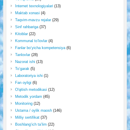
Internet texnologiyalari
(13)
Maktab xonasi
(4)
Taqvim-mavzu rejalar
(29)
Sinf rahbariga
(37)
Kitoblar
(22)
Kommunal to‘lovlar
(4)
Fanlar bo‘yicha kompetensiya
(6)
Tanlovlar
(28)
Nazorat ishi
(13)
To‘garak
(5)
Laboratoriya ishi
(1)
Fan oyligi
(6)
O'qitish metodikasi
(12)
Metodik yordam
(45)
Monitoring
(12)
Ustama / oylik maosh
(146)
Milliy sertifikat
(37)
Boshlang‘ich ta’lim
(22)