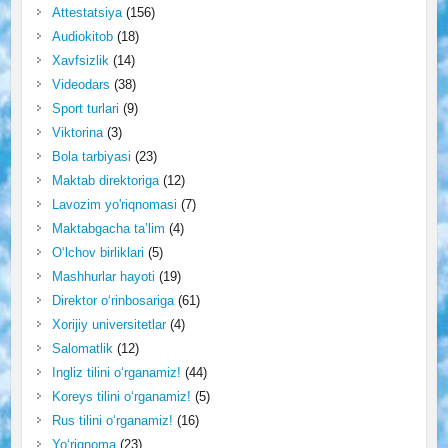
Attestatsiya
(156)
Audiokitob
(18)
Xavfsizlik
(14)
Videodars
(38)
Sport turlari
(9)
Viktorina
(3)
Bola tarbiyasi
(23)
Maktab direktoriga
(12)
Lavozim yo'riqnomasi
(7)
Maktabgacha ta’lim
(4)
O‘lchov birliklari
(5)
Mashhurlar hayoti
(19)
Direktor o‘rinbosariga
(61)
Xorijiy universitetlar
(4)
Salomatlik
(12)
Ingliz tilini o‘rganamiz!
(44)
Koreys tilini o‘rganamiz!
(5)
Rus tilini o‘rganamiz!
(16)
Yo‘riqnoma
(23)