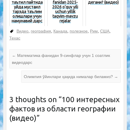
таътил пайтида
fanidan 2025-
дегани? (видео)
уйда мустақил
2026 o‘quv yili
тарзда таълим
uchun yillik
олишлари учун
taqvim-mavzu
намунавий дарс
rejalar
тавсиялари
Видео
,
география
,
Канада
,
полезное
,
Рим
,
США
,
Техас
←
Математика фанидан 9-синфлар учун 1 соатлик
видеодарс
Олимпия ўйинлари ҳақида нималар биламиз?
→
3 thoughts on “
100 интересных
фактов из области географии
(видео)
”