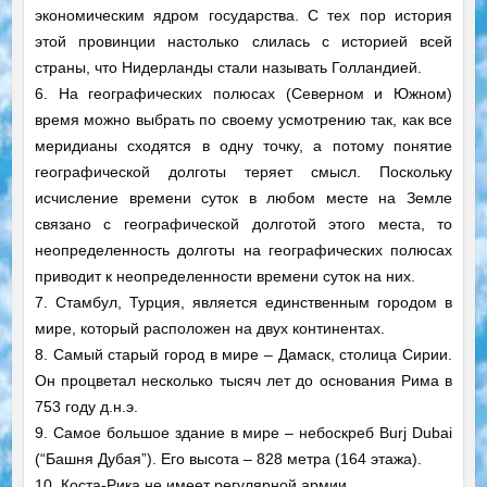
экономическим ядром государства. С тех пор история
этой провинции настолько слилась с историей всей
страны, что Нидерланды стали называть Голландией.
6. На географических полюсах (Северном и Южном)
время можно выбрать по своему усмотрению так, как все
меридианы сходятся в одну точку, а потому понятие
географической долготы теряет смысл. Поскольку
исчисление времени суток в любом месте на Земле
связано с географической долготой этого места, то
неопределенность долготы на географических полюсах
приводит к неопределенности времени суток на них.
7. Стамбул, Турция, является единственным городом в
мире, который расположен на двух континентах.
8. Самый старый город в мире – Дамаск, столица Сирии.
Он процветал несколько тысяч лет до основания Рима в
753 году д.н.э.
9. Самое большое здание в мире – небоскреб Burj Dubai
(“Башня Дубая”). Его высота – 828 метра (164 этажа).
10. Коста-Рика не имеет регулярной армии.