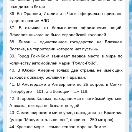
находится в Китае.
36. Во Франции, Италии и в Чили официально признано
существование НЛО.
37. В отличие от большинства африканских наций,
Эфиопия никогда не была европейской колонией.
38. Ливан – единственное государство на Ближнем
Востоке, на территории которого нет пустынь.
39. Город Гонг-Конг занимает первое место в мире по
количеству автомобилей марки “Роллс-Ройс”.
40. В Южной Америке только две страны, не имеющих
выходов к океану: Боливия и Парагвай.
41. В Амстердаме и Антверпене по 26 остров, в Санкт-
Петербурге – 101, а в Венеции – аж 118.
42. В городке Калама, находящемся в чилийской пустыне
Атакама, никогда не бывает дождей.
43. Самая широкая в мире улица находится в г. Бразилиа
(улица “Монументальная ось”, ширина – 250 метров).
44. Красное море – самое теплое море на Земле.