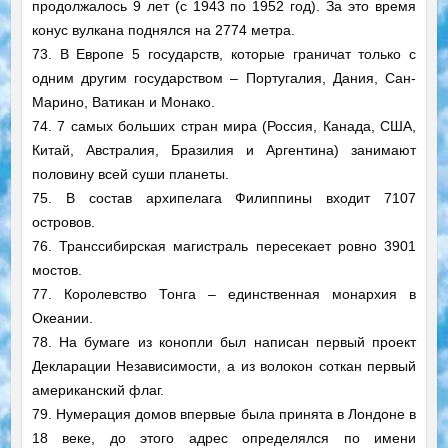
продолжалось 9 лет (с 1943 по 1952 год). За это время
конус вулкана поднялся на 2774 метра.
73. В Европе 5 государств, которые граничат только с
одним другим государством – Португалия, Дания, Сан-
Марино, Ватикан и Монако.
74. 7 самых больших стран мира (Россия, Канада, США,
Китай, Австралия, Бразилия и Аргентина) занимают
половину всей суши планеты.
75. В состав архипелага Филиппины входит 7107
островов.
76. Транссибирская магистраль пересекает ровно 3901
мостов.
77. Королевство Тонга – единственная монархия в
Океании.
78. На бумаге из конопли был написан первый проект
Декларации Независимости, а из волокон соткан первый
американский флаг.
79. Нумерация домов впервые была принята в Лондоне в
18 веке, до этого адрес определялся по имени