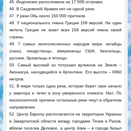
45. Индонезия расположена на 17 508 островах.
46. В Саудовской Аравии нет ни одной реки.
47. У реки Обь около 150 000 притоков.
48. У национального гимна Греции 158 версий. Ни один
житель Греции не знает всех 158 версий гимна своей
страны.
49. 7 самых многочисленных народов мира: китайцы
(хань), хиндустанцы, американцы США, бенгальцы,
русские, бразильцы и японцы.
50. Самый высокий из потухших вулканов на Земле –
Аконкагуа, находящийся в Аргентине. Его высота – 6960
метров.
51. В мире только одна река, которая берет свое начало
у экватора и течет в зону умеренного климата: Нил. По
малопонятной причине остальные реки текут в обратном
направлении.
52. Центр Европы располагается на территории Украины
в Закарпатской области между городами Тячев и Рахов,
вблизи поселка Деловое, а центр Азии – в городе Кизыл