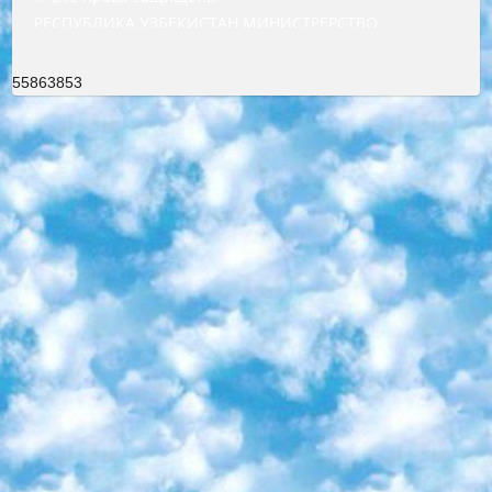
РЕСПУБЛИКА УЗБЕКИСТАН МИНИСТРЕРСТВО ДОШКОЛЬНОГО И ШКОЛЬНОГО ОБРАЗОВАНИЯ КОМАНДА в общеобразовательных учреждениях в 2023-2024 учебном году организация и проведение итоговой государственной аттестации обучающихся о Министра дошкольного и школьного образования Республики Узбекистан от 4 марта 2008 года (постановлением Минюста от 20 марта 2008 года № 1778 государственной регистрации) «Итоговое состояние учащихся общего среднего образования на основании положения об утверждении положения об аттестации общего среднего образования выпускной экзамен студентов в образовательных учреждениях в 2023-2024 учебном году В целях организации и прохождения аттестации приказываю: 1. Следующее: перечень предметов, по которым будет проводиться итоговая государственная аттестация и экзамен формы перевода согласно приложению 1; сертификаты международного образца, оценивающие уровень владения иностранными языками перечень согласно приложению 2; 2. Педагогический при специализированных образовательных учреждениях. научно-практический центр квалификации и международной оценки (Д.Давидова) 2024 г. До 25 марта: задания по предметам, по которым будет проводиться итоговая аттестация разработка и утверждение технических условий; итоговая аттестация на основании разработанного предметного задания разработка вопросов по предметам (устно и письменно), экзамен передача; общеобразовательные средние школы и специальные учебные заведения учащиеся выпускных классов школ и интернатов в агентской системе подготовка базы данных экзаменационных материалов и критериев оценки; перевод базы экзаменационных материалов на все языки обучения подать в Республиканский образовательный центр для изготовления; варианты экзаменов на основе разработанных контрольных материалов пусть будут поставлены задачи формирования. 3. Республиканский образовательный центр (Ш.Худайкулов) до 5 апреля 2024 года. до: база данных предоставленных экзаменационных материалов на все языки обучения перевод и экспертиза; для слепых, слабовидящих, глухих, слабослышащих и умственно отсталых детей учащиеся выпускных классов специализированных школ и школ-интернатов база данных экзаменационных материалов на всех преподаваемых языках подготовка критериев оценки; специализированные школы для умственно отсталых детей и технологии для учащихся выпускных классов школ-интернатов разработка соответствующих рекомендаций и критериев проведения ЕГЭ по естествознанию давать задания. 4. Педагогический при специализированных образовательных учреждениях. Научно-практический центр навыков и международной оценки (Д.Давидова), Республика образовательный центр (Худайкулов Ш.) итоговый государственный аттестационный экзамен ориентирован на творческое и логическое мышление при подготовке базы материалов учитывать введение заданий. 5. Следует отметить, что: сертификат государственного образца о знании общеобразовательного предмета и как минимум национальный уровень B1 по предметам на иностранных языках, указанным в Приложении 2. или международно признанный сертификат эквивалентного уровня студенты, изучающие определенный предмет, освобождаются от экзамена; по соответствующим предметам запланирована итоговая государственная аттестация за день до дня, путем жеребьевки Рабочей группой (в письменной форме по предметам, проводимым в форме) из числа сформированных вариантов выбрано 2 варианта; 2 выбранных варианта экзамена анонсированы на официальном сайте министерства и все выпускники по всей стране на основе этих вариантов проводит итоговую государственную аттестацию. 6. Государственное образование учащихся средних общеобразовательных учреждений. знания в соответствии с квалификационными требованиями, которые необходимо приобрести на основании стандартов итоговый (выпускной) контроль для 9 и 11 классов в целях тестирования Экзамены (далее – экзамены) состоят из предметов, перечисленных в приложении 1. будет сделано. 7. Экзамены пройдут с 26 мая по 15 июня 2024 г. (кроме науки физического воспитания). 8. Физическая для учащихся 9 классов общесредних образовательных учреждений. Экзамены по предмету «Образование, квалификация медицина» 1-6 мая 2024 года. сотрудники перевести под присмотр (с отклонениями в физическом или умственном развитии) специализированная школа для детей, школы-интернаты и со сколиозом школы-интернаты санаторного типа для больных детей исключены). 9. Он был слепым, слабовидящим и имел нарушения опорно-двигательного аппарата. экзамены в специализированных школах и интернатах для детей должны проводиться исходя из требований, предъявляемых к общеобразовательным учреждениям (физкультура кроме науки). 10. Специализированная школа для глухих и слабослышащих детей. и экзамены в интернатах и быть реализован в виде письменного теста по математике. 11. Специальность для умственно отсталых детей. Для 9 класса Родной язык и литературное письмо Государственный язык (язык обучения – узбекский). для неклассов) написано Математическое письмо Письменная/устная история Узбекистана Физическое воспитание практично Итоговый контроль Для 11 класса Написание родного языка и литературы (эссе) Математическое письмо Узбекский язык (обучение на узбекском языке) не посещающее общее среднее образование для учреждений)/Образовательное учреждение выбор письменный и устный Иностранный язык письменный/устный Письменная/устная история Узбекистана *По выбору студента:  Химия  Физика  Основы государственного права  География 10 бесплатных образовательных ресурсов - Мы составили подборку онлайн-проектов с интерактивными упражнениями, видеолекциями и статьями. Они помогут вам обрести новые и освежить старые знания бесплатно. 1. «ИНТУИТ» Старейшая образовательная площадка Рунета. Здесь вы найдёте сотни текстовых и видеокурсов на десятки различных тем — от программирования до психологии. Многие курсы подготовлены российскими университетами и крупными международными компаниями вроде Intel и Microsoft. Самостоятельное обучение бесплатное, но желающие могут оплатить услуги персональных наставников. 2. «Смартия» знакомит с актуальными профессиями и подсказывает, как им обучаться. Выбрав заинтересовавшую вас специальность — SMM-специалист, фотограф, веб-дизайнер или другую, — увидите список необходимых для неё умений. Чтобы вы могли освоить их самостоятельно, для каждого умения площадка отображает подборку ссылок на учебные материалы. Хотя «Смартия» ориентируется на русскоязычную аудиторию, часть контента всё же доступна только на английском. 3. «Лекторий Физтеха» Проект Московского физико-технического института (Физтеха). С его помощью вы можете смотреть онлайн серии лекций, записанные на видео в этом вузе. В числе доступных предметов — физика, биология, химия, информационные технологии и другие. К некоторым лекциям администрация ресурса прилагает готовые конспекты, которые можно скачивать в PDF-формате. 4. ITMOcourses Онлайн-площадка Санкт-Петербургского национального исследовательского университета информационных технологий, механики и оптики (ИТМО). Ресурс предоставляет свободный доступ к курсам, разработанным в этом вузе. Каталог материалов разбит на четыре категории: «Оптические системы и технологии», «Приборостроение и робототехника», «Информационные технологии» и «Биотехнологии». Курсы состоят из видеолекций, интерактивных демонстраций и заданий. 5. «КиберЛенинка» Электронная научная библиотека открытого доступа. Каталог площадки регулярно обрастает текстами статей из различных научных изданий. Сгруппированные по журналам и рубрикам публикации можно читать онлайн или скачивать целиком в PDF-формате. Проект нацелен на популяризацию науки за счёт открытого доступа к качественной информации. 6. «ПостНаука» На этом ресурсе публикуют подборки видеолекций, составленные экспертами из разных отраслей и объединённые общими темами. Среди них, к примеру, есть серии «Биоинформатика и геномика», «Культура средневековой Скандинавии» и Cinema Studies о теории кино. Каждая подборка лекций — логически связанная история, рассказанная экспертом от первого лица. Кроме того, на сайте появляются научно-образовательные статьи и тесты на разные темы. 7. «Newочём» Команда проекта «Newочём» отбирает самые интересные тексты из англоязычных СМИ и переводит те из них, за которые голосуют участники сообщества «ВКонтакте». По большей части это научно-популярные статьи. Редакторы придумывают лишь заголовки, в остальном содержание переводов соответствует оригиналам. Полные тексты можно читать прямо в социальной сети. 8. InternetUrok Онлайн-база материалов по основным дисциплинам школьной программы. Информация на сайте структурирована по классам, предметам и темам (урокам). Каждый урок состоит из видеолекций и конспектов. Есть также интерактивные тренажёры и тесты для закрепления пройденного материала. Даже если вы давно окончили школу, возможность повторить программу старших классов всегда может пригодиться. 9. Edutainme Ещё один ресурс об образовании. В отличие от Newtonew, как мне кажется, Edutainme больше ориентируется на представителей индустрии: педагогов, предпринимателей, разработчиков образовательных проектов. Но и любой, кто просто стремится к саморазвитию, найдёт на сайте много полезного и интересного для себя. Например, информацию о новых курсах и образовательных сервисах. 10. Newtonew Онлайн-медиа об образовании и обучении в широком смысле. Авторы Newtonew пишут об инструментах, заведениях, тактиках и стратегиях, которые помогают учить других и получать новые знания самостоятельно. На этой площадке вы найдёте новости, обзоры, аналитические мате
55863853