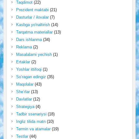
Taqdimot
(22)
Prezident maktabi
(21)
Dasturlar / ilovalar
(7)
Kasbga yo'naltirish
(14)
Tarqatma materiallar
(13)
Dars ishlanma
(34)
Reklama
(2)
Masalalarni yechish
(1)
Ertaklar
(2)
Yoshlar ittifoqi
(1)
So‘ragan edingiz
(35)
Maqolalar
(43)
She’rlar
(13)
Davlatlar
(12)
Strategiya
(4)
Tadbir ssenariysi
(18)
Ingliz tilida matn
(10)
Termin va atamalar
(19)
Testlar
(44)