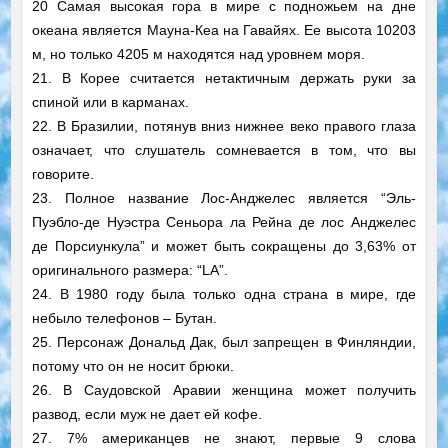
20 Самая высокая гора в мире с подножьем на дне
океана является Мауна-Кеа на Гавайях. Ее высота 10203
м, но только 4205 м находятся над уровнем моря.
21. В Корее считается нетактичным держать руки за
спиной или в карманах.
22. В Бразилии, потянув вниз нижнее веко правого глаза
означает, что слушатель сомневается в том, что вы
говорите.
23. Полное название Лос-Анджелес является “Эль-
Пуэбло-де Нуэстра Сеньора ла Рейна де лос Анджелес
де Порсиункула” и может быть сокращены до 3,63% от
оригинального размера: “LA”.
24. В 1980 году была только одна страна в мире, где
небыло телефонов – Бутан.
25. Персонаж Дональд Дак, был запрещен в Финляндии,
потому что он не носит брюки.
26. В Саудовской Аравии женщина может получить
развод, если муж не дает ей кофе.
27. 7% американцев не знают, первые 9 слова