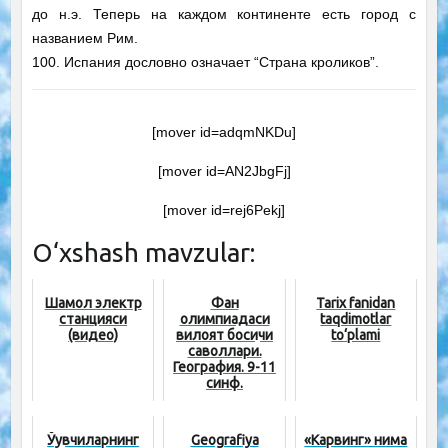
до н.э. Теперь на каждом континенте есть город с
названием Рим.
100. Испания дословно означает “Страна кроликов”.
[mover id=adqmNKDu]
[mover id=AN2JbgFj]
[mover id=rej6Pekj]
O‘xshash mavzular:
Шамол электр
Фан
Tarix fanidan
станцияси
олимпиадаси
taqdimotlar
(видео)
вилоят босқичи
to‘plami
саволлари.
География. 9-11
синф.
Ўқувчиларнинг
Geografiya
«Карвинг» нима