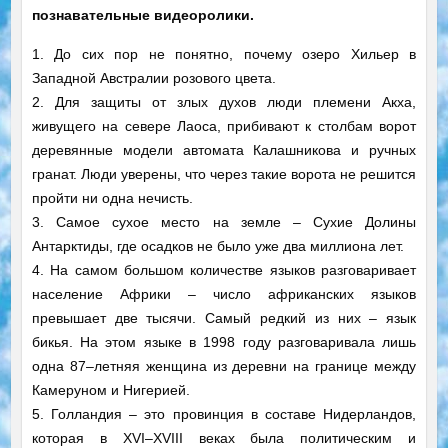
познавательные видеоролики.
1. До сих пор не понятно, почему озеро Хильер в
Западной Австралии розового цвета.
2. Для защиты от злых духов люди племени Акха,
живущего на севере Лаоса, прибивают к столбам ворот
деревянные модели автомата Калашникова и ручных
гранат. Люди уверены, что через такие ворота не решится
пройти ни одна нечисть.
3. Самое сухое место на земле – Сухие Долины
Антарктиды, где осадков не было уже два миллиона лет.
4. На самом большом количестве языков разговаривает
население Африки – число африканских языков
превышает две тысячи. Самый редкий из них – язык
бикья. На этом языке в 1998 году разговаривала лишь
одна 87–летняя женщина из деревни на границе между
Камеруном и Нигерией.
5. Голландия – это провинция в составе Нидерландов,
которая в XVI–XVIII веках была политическим и