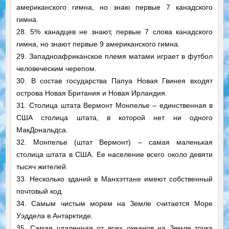
американского гимна, но знаю первые 7 канадского
гимна.
28. 5% канадцев не знают, первые 7 слова канадского
гимна, но знают первые 9 американского гимна.
29. Западноафриканское племя матами играет в футбол
человеческим черепом.
30. В состав государства Папуа Новая Гвинея входят
острова Новая Британия и Новая Ирландия.
31. Столица штата Вермонт Монпелье – единственная в
США столица штата, в которой нет ни одного
МакДональдса.
32. Монпелье (штат Вермонт) – самая маленькая
столица штата в США. Ее население всего около девяти
тысяч жителей.
33. Несколько зданий в Манхэттане имеют собственный
почтовый код.
34. Самым чистым морем на Земле считается Море
Уэддела в Антарктиде.
35. Самая удаленная от всех океанов на Земле точка