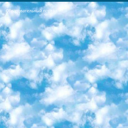
Образовательный портал
РЕСПУБЛИКА УЗБЕКИСТАН МИНИСТРЕРСТВО ДОШКОЛЬНОГО И ШКОЛЬНОГО ОБРАЗОВАНИЯ КОМАНДА в общеобразовательных учреждениях в 2023-2024 учебном году организация и проведение итоговой государственной аттестации обучающихся о Министра дошкольного и школьного образования Республики Узбекистан от 4 марта 2008 года (постановлением Минюста от 20 марта 2008 года № 1778 государственной регистрации) «Итоговое состояние учащихся общего среднего образования на основании положения об утверждении положения об аттестации общего среднего образования выпускной экзамен студентов в образовательных учреждениях в 2023-2024 учебном году В целях организации и прохождения аттестации приказываю: 1. Следующее: перечень предметов, по которым будет проводиться итоговая государственная аттестация и экзамен формы перевода согласно приложению 1; сертификаты международного образца, оценивающие уровень владения иностранными языками перечень согласно приложению 2; 2. Педагогический при специализированных образовательных учреждениях. научно-практический центр квалификации и международной оценки (Д.Давидова) 2024 г. До 25 марта: задания по предметам, по которым будет проводиться итоговая аттестация разработка и утверждение технических условий; итоговая аттестация на основании разработанного предметного задания разработка вопросов по предметам (устно и письменно), экзамен передача; общеобразовательные средние школы и специальные учебные заведения учащиеся выпускных классов школ и интернатов в агентской системе подготовка базы данных экзаменационных материалов и критериев оценки; перевод базы экзаменационных материалов на все языки обучения подать в Республиканский образовательный центр для изготовления; варианты экзаменов на основе разработанных контрольных материалов пусть будут поставлены задачи формирования. 3. Республиканский образовательный центр (Ш.Худайкулов) до 5 апреля 2024 года. до: база данных предоставленных экзаменационных материалов на все языки обучения перевод и экспертиза; для слепых, слабовидящих, глухих, слабослышащих и умственно отсталых детей учащиеся выпускных классов специализированных школ и школ-интернатов база данных экзаменационных материалов на всех преподаваемых языках подготовка критериев оценки; специализированные школы для умственно отсталых детей и технологии для учащихся выпускных классов школ-интернатов разработка соответствующих рекомендаций и критериев проведения ЕГЭ по естествознанию давать задания. 4. Педагогический при специализированных образовательных учреждениях. Научно-практический центр навыков и международной оценки (Д.Давидова), Республика образовательный центр (Худайкулов Ш.) итоговый государственный аттестационный экзамен ориентирован на творческое и логическое мышление при подготовке базы материалов учитывать введение заданий. 5. Следует отметить, что: сертификат государственного образца о знании общеобразовательного предмета и как минимум национальный уровень B1 по предметам на иностранных языках, указанным в Приложении 2. или международно признанный сертификат эквивалентного уровня студенты, изучающие определенный предмет, освобождаются от экзамена; по соответствующим предметам запланирована итоговая государственная аттестация за день до дня, путем жеребьевки Рабочей группой (в письменной форме по предметам, проводимым в форме) из числа сформированных вариантов выбрано 2 варианта; 2 выбранных варианта экзамена анонсированы на официальном сайте министерства и все выпускники по всей стране на основе этих вариантов проводит итоговую государственную аттестацию. 6. Государственное образование учащихся средних общеобразовательных учреждений. знания в соответствии с квалификационными требованиями, которые необходимо приобрести на основании стандартов итоговый (выпускной) контроль для 9 и 11 классов в целях тестирования Экзамены (далее – экзамены) состоят из предметов, перечисленных в приложении 1. будет сделано. 7. Экзамены пройдут с 26 мая по 15 июня 2024 г. (кроме науки физического воспитания). 8. Физическая для учащихся 9 классов общесредних образовательных учреждений. Экзамены по предмету «Образование, квалификация медицина» 1-6 мая 2024 года. сотрудники перевести под присмотр (с отклонениями в физическом или умственном развитии) специализированная школа для детей, школы-интернаты и со сколиозом школы-интернаты санаторного типа для больных детей исключены). 9. Он был слепым, слабовидящим и имел нарушения опорно-двигательного аппарата. экзамены в специализированных школах и интернатах для детей должны проводиться исходя из требований, предъявляемых к общеобразовательным учреждениям (физкультура кроме науки). 10. Специализированная школа для глухих и слабослышащих детей. и экзамены в интернатах и быть реализован в виде письменного теста по математике. 11. Специальность для умственно отсталых детей. Для 9 класса Родной язык и литературное письмо Государственный язык (язык обучения – узбекский). для неклассов) написано Математическое письмо Письменная/устная история Узбекистана Физическое воспитание практично Итоговый контроль Для 11 класса Написание родного языка и литературы (эссе) Математическое письмо Узбекский язык (обучение на узбекском языке) не посещающее общее среднее образование для учреждений)/Образовательное учреждение выбор письменный и устный Иностранный язык письменный/устный Письменная/устная история Узбекистана *По выбору студента:  Химия  Физика  Основы государственного права  География 10 бесплатных образовательных ресурсов - Мы составили подборку онлайн-проектов с интерактивными упражнениями, видеолекциями и статьями. Они помогут вам обрести новые и освежить старые знания бесплатно. 1. «ИНТУИТ» Старейшая образовательная площадка Рунета. Здесь вы найдёте сотни текстовых и видеокурсов на десятки различных тем — от программирования до психологии. Многие курсы подготовлены российскими университетами и крупными международными компаниями вроде Intel и Microsoft. Самостоятельное обучение бесплатное, но желающие могут оплатить услуги персональных наставников. 2. «Смартия» знакомит с актуальными профессиями и подсказывает, как им обучаться. Выбрав заинтересовавшую вас специальность — SMM-специалист, фотограф, веб-дизайнер или другую, — увидите список необходимых для неё умений. Чтобы вы могли освоить их самостоятельно, для каждого умения площадка отображает подборку ссылок на учебные материалы. Хотя «Смартия» ориентируется на русскоязычную аудиторию, часть контента всё же доступна только на английском. 3. «Лекторий Физтеха» Проект Московского физико-технического института (Физтеха). С его помощью вы можете смотреть онлайн серии лекций, записанные на видео в этом вузе. В числе доступных предметов — физика, биология, химия, информационные технологии и другие. К некоторым лекциям администрация ресурса прилагает готовые конспекты, которые можно скачивать в PDF-формате. 4. ITMOcourses Онлайн-площадка Санкт-Петербургского национального исследовательского университета информационных технологий, механики и оптики (ИТМО). Ресурс предоставляет свободный доступ к курсам, разработанным в этом вузе. Каталог материалов разбит на четыре категории: «Оптические системы и технологии», «Приборостроение и робототехника», «Информационные технологии» и «Биотехнологии». Курсы состоят из видеолекций, интерактивных демонстраций и заданий. 5. «КиберЛенинка» Электронная научная библиотека открытого доступа. Каталог площадки регулярно обрастает текстами статей из различных научных изданий. Сгруппированные по журналам и рубрикам публикации можно читать онлайн или скачивать целиком в PDF-формате. Проект нацелен на популяризацию науки за счёт открытого доступа к качественной информации. 6. «ПостНаука» На этом ресурсе публикуют подборки видеолекций, составленные экспертами из разных отраслей и объединённые общими темами. Среди них, к примеру, есть серии «Биоинформатика и геномика», «Культура средневековой Скандинавии» и Cinema Studies о теории кино. Каждая подборка лекций — логически связанная история, рассказанная экспертом от первого лица. Кроме того, на сайте появляются научно-образовательные статьи и тесты на разные темы. 7. «Newочём» Команда проекта «Newочём» отбирает самые интересные тексты из англоязычных СМИ и переводит те из них, за которые голосуют участники сообщества «ВКонтакте». По большей части это научно-популярные статьи. Редакторы придумывают лишь заголовки, в остальном содержание переводов соответствует оригиналам. Полные тексты можно читать прямо в социальной сети. 8. InternetUrok Онлайн-база материалов по основным дисциплинам школьной программы. Информация на сайте структурирована по классам, предметам и темам (урокам). Каждый урок состоит из видеолекций и конспектов. Есть также интерактивные тренажёры и тесты для закрепления пройденного материала. Даже если вы давно окончили школу, возможность повторить программу старших классов всегда может пригодиться. 9. Edutainme Ещё один ресурс об образовании. В отличие от Newtonew, как мне кажется, Edutainme больше ориентируется на представителей индустрии: педагогов, предпринимателей, разработчиков образовательных проектов. Но и любой, кто просто стремится к саморазвитию, найдёт на сайте много полезного и интересного для себя. Например, информацию о новых курсах и образовательных сервисах. 10. Newtonew Онлайн-медиа об образовании и обучении в широком смысле. Авторы Newtonew пишут об инструментах, заведениях, тактиках и стратегиях, которые помогают учить других и получать новые знания самостоятельно. На этой площадке вы найдёте новости, обзоры, аналитические мат