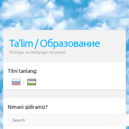
Ta’lim / Образование
Ta’limga va tarbiyaga oid portal
Tilni tanlang:
Nimani qidiramiz?
Search