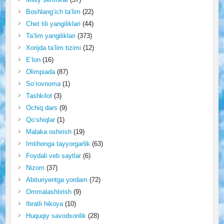
Boshlang‘ich ta’lim
(22)
Chet tili yangiliklari
(44)
Ta’lim yangiliklari
(373)
Xorijda ta’lim tizimi
(12)
E’lon
(16)
Olimpiada
(87)
So‘rovnoma
(1)
Tashkilot
(3)
Ochiq dars
(9)
Qo‘shiqlar
(1)
Malaka oshirish
(19)
Imtihonga tayyorgarlik
(63)
Foydali veb saytlar
(6)
Nizom
(37)
Abituriyentga yordam
(72)
Ommalashtirish
(9)
Ibratli hikoya
(10)
Huquqiy savodxonlik
(28)