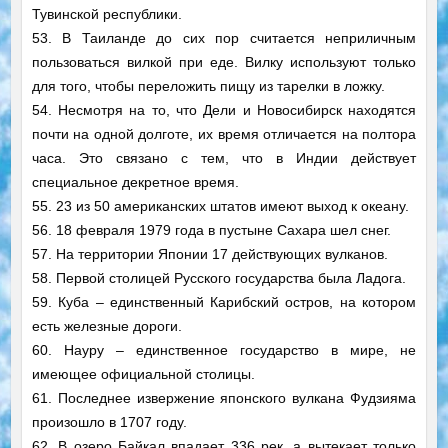
Тувинской республики.
53. В Таиланде до сих пор считается неприличным
пользоваться вилкой при еде. Вилку используют только
для того, чтобы переложить пищу из тарелки в ложку.
54. Несмотря на то, что Дели и Новосибирск находятся
почти на одной долготе, их время отличается на полтора
часа. Это связано с тем, что в Индии действует
специальное декретное время.
55. 23 из 50 американских штатов имеют выход к океану.
56. 18 февраля 1979 года в пустыне Сахара шел снег.
57. На территории Японии 17 действующих вулканов.
58. Первой столицей Русского государства была Ладога.
59. Куба – единственный Карибский остров, на котором
есть железные дороги.
60. Науру – единственное государство в мире, не
имеющее официальной столицы.
61. Последнее извержение японского вулкана Фудзияма
произошло в 1707 году.
62. В озеро Байкал впадает 336 рек, а вытекает только