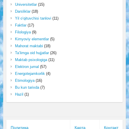
Universitetlar
(15)
Darsliklar
(18)
Yil o‘qituvchisi tanlovi
(11)
Faktlar
(17)
Filologiya
(9)
Kimyoviy elementlar
(5)
Mahorat maktabi
(18)
Ta’limga oid hujjatlar
(26)
Maktab psixologiga
(11)
Elektron jurnal
(57)
Energotejamkorlik
(4)
Etimologiya
(16)
Bu kun tarixda
(7)
Hazil
(1)
Политика
Карта
Контакт