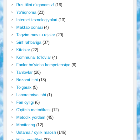
Rus tilini o‘rganamiz!
(16)
Yo‘riqnoma
(23)
Internet texnologiyalari
(13)
Maktab xonasi
(4)
Taqvim-mavzu rejalar
(29)
Sinf rahbariga
(37)
Kitoblar
(22)
Kommunal to‘lovlar
(4)
Fanlar bo‘yicha kompetensiya
(6)
Tanlovlar
(28)
Nazorat ishi
(13)
To‘garak
(5)
Laboratoriya ishi
(1)
Fan oyligi
(6)
O'qitish metodikasi
(12)
Metodik yordam
(45)
Monitoring
(12)
Ustama / oylik maosh
(146)
Milliy sertifikat
(37)