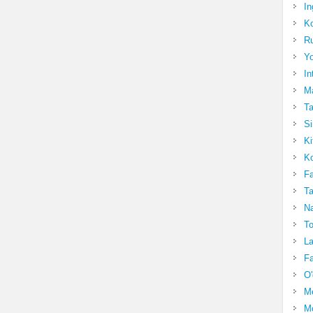
In
Ko
Ru
Yo
In
Ma
Ta
Si
Ki
Ko
Fa
Ta
Na
To
La
Fa
O'
M
Mo