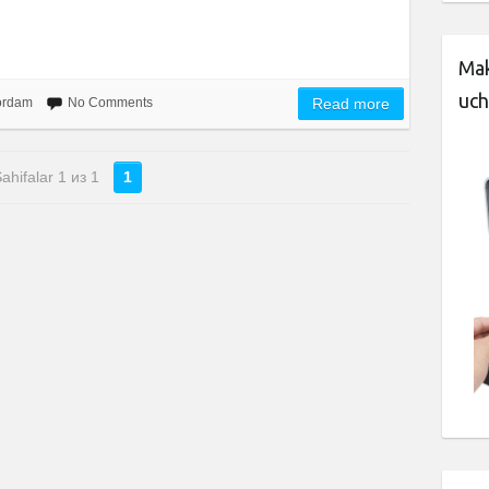
Mak
uch
yordam
No Comments
Read more
ahifalar 1 из 1
1