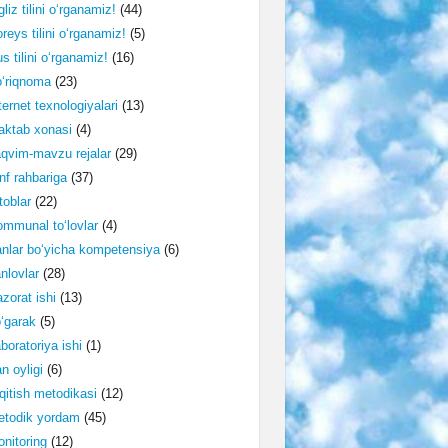
gliz tilini o‘rganamiz!
(44)
reys tilini o‘rganamiz!
(5)
s tilini o‘rganamiz!
(16)
‘riqnoma
(23)
ternet texnologiyalari
(13)
ktab xonasi
(4)
qvim-mavzu rejalar
(29)
nf rahbariga
(37)
toblar
(22)
mmunal to‘lovlar
(4)
nlar bo‘yicha kompetensiya
(6)
nlovlar
(28)
zorat ishi
(13)
‘garak
(5)
boratoriya ishi
(1)
n oyligi
(6)
qitish metodikasi
(12)
etodik yordam
(45)
nitoring
(12)