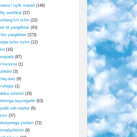
tama / oylik maosh
(146)
lliy sertifikat
(37)
shlang‘ich ta’lim
(22)
et tili yangiliklari
(43)
’lim yangiliklari
(373)
rijda ta’lim tizimi
(12)
lon
(16)
impiada
(87)
o‘rovnoma
(1)
shkilot
(3)
hiq dars
(9)
‘shiqlar
(1)
laka oshirish
(19)
tihonga tayyorgarlik
(63)
ydali veb saytlar
(6)
izom
(37)
ituriyentga yordam
(72)
malashtirish
(9)