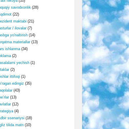
ratli hikoya
(10)
quqiy savodxonlik
(28)
aqdimot
(22)
ezident maktabi
(21)
sturlar / ilovalar
(7)
sbga yo'naltirish
(14)
rqatma materiallar
(13)
rs ishlanma
(34)
eklama
(2)
salalarni yechish
(1)
taklar
(2)
shlar ittifoqi
(1)
‘ragan edingiz
(35)
qolalar
(43)
e’rlar
(13)
vlatlar
(12)
rategiya
(4)
dbir ssenariysi
(18)
gliz tilida matn
(10)