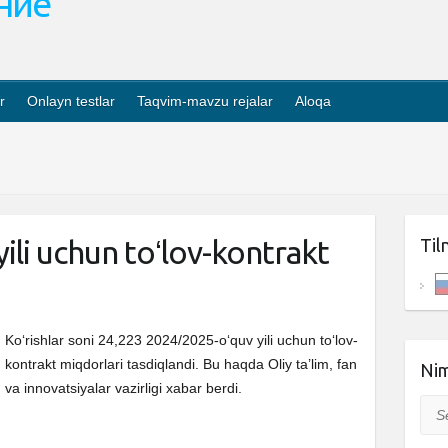
ание
r
Onlayn testlar
Taqvim-mavzu rejalar
Aloqa
ili uchun toʻlov-kontrakt
Til
Ko‘rishlar soni 24,223 2024/2025-oʻquv yili uchun toʻlov-
kontrakt miqdorlari tasdiqlandi. Bu haqda Oliy ta’lim, fan
Nim
va innovatsiyalar vazirligi xabar berdi.
Sea