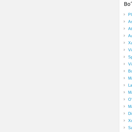
Bo‘
P
A
At
Au
Xa
Vi
Sp
Vi
Bo
Ma
La
Ma
O‘
Ma
Di
Xo
Sa