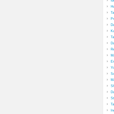
Ib
Hu
T
Pr
Da
Ka
Ta
Da
R
Ma
Er
Yo
So
Ma
Sh
Da
St
Ta
In