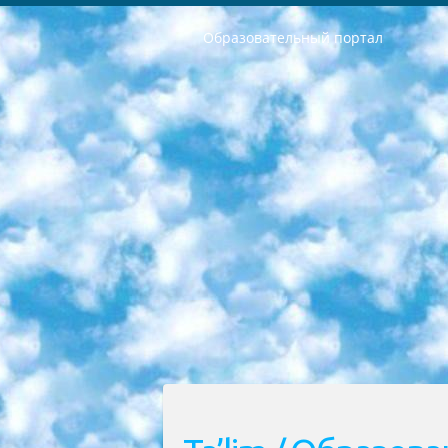
Образовательный портал
РЕСПУБЛИКА УЗБЕКИСТАН МИНИСТРЕРСТВО ДОШКОЛЬНОГО И ШКОЛЬНОГО ОБРАЗОВАНИЯ КОМАНДА в общеобразовательных учреждениях в 2023-2024 учебном году организация и проведение итоговой государственной аттестации обучающихся о Министра дошкольного и школьного образования Республики Узбекистан от 4 марта 2008 года (постановлением Минюста от 20 марта 2008 года № 1778 государственной регистрации) «Итоговое состояние учащихся общего среднего образования на основании положения об утверждении положения об аттестации общего среднего образования выпускной экзамен студентов в образовательных учреждениях в 2023-2024 учебном году В целях организации и прохождения аттестации приказываю: 1. Следующее: перечень предметов, по которым будет проводиться итоговая государственная аттестация и экзамен формы перевода согласно приложению 1; сертификаты международного образца, оценивающие уровень владения иностранными языками перечень согласно приложению 2; 2. Педагогический при специализированных образовательных учреждениях. научно-практический центр квалификации и международной оценки (Д.Давидова) 2024 г. До 25 марта: задания по предметам, по которым будет проводиться итоговая аттестация разработка и утверждение технических условий; итоговая аттестация на основании разработанного предметного задания разработка вопросов по предметам (устно и письменно), экзамен передача; общеобразовательные средние школы и специальные учебные заведения учащиеся выпускных классов школ и интернатов в агентской системе подготовка базы данных экзаменационных материалов и критериев оценки; перевод базы экзаменационных материалов на все языки обучения подать в Республиканский образовательный центр для изготовления; варианты экзаменов на основе разработанных контрольных материалов пусть будут поставлены задачи формирования. 3. Республиканский образовательный центр (Ш.Худайкулов) до 5 апреля 2024 года. до: база данных предоставленных экзаменационных материалов на все языки обучения перевод и экспертиза; для слепых, слабовидящих, глухих, слабослышащих и умственно отсталых детей учащиеся выпускных классов специализированных школ и школ-интернатов база данных экзаменационных материалов на всех преподаваемых языках подготовка критериев оценки; специализированные школы для умственно отсталых детей и технологии для учащихся выпускных классов школ-интернатов разработка соответствующих рекомендаций и критериев проведения ЕГЭ по естествознанию давать задания. 4. Педагогический при специализированных образовательных учреждениях. Научно-практический центр навыков и международной оценки (Д.Давидова), Республи