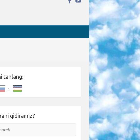
ni tanlang:
ani qidiramiz?
rch