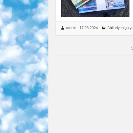
admin
17.08.2024
Abituriyentga 
S