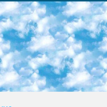
ка образовательный центр (Худайкулов Ш.) итоговый государственный аттестационный экзамен ориентирован на творческое и логическое мышление при подготовке базы материалов учитывать введение заданий. 5. Следует отметить, что: сертификат государственного образца о знании общеобразовательного предмета и как минимум национальный уровень B1 по предметам на иностранных языках, указанным в Приложении 2. или международно признанный сертификат эквивалентного уровня студенты, изучающие определенный предмет, освобождаются от экзамена; по соответствующим предметам запланирована итоговая государственная аттестация за день до дня, путем жеребьевки Рабочей группой (в письменной форме по предметам, проводимым в форме) из числа сформированных вариантов выбрано 2 варианта; 2 выбранных варианта экзамена анонсированы на официальном сайте министерства и все выпускники по всей стране на основе этих вариантов проводит итоговую государственную аттестацию. 6. Государственное образование учащихся средних общеобразовательных учреждений. знания в соответствии с квалификационными требованиями, которые необходимо приобрести на основании стандартов итоговый (выпускной) контроль для 9 и 11 классов в целях тестирования Экзамены (далее – экзамены) состоят из предметов, перечисленных в приложении 1. будет сделано. 7. Экзамены пройдут с 26 мая по 15 июня 2024 г. (кроме науки физического воспитания). 8. Физическая для учащихся 9 классов общесредних образовательных учреждений. Экзамены по предмету «Образование, квалификация медицина» 1-6 мая 2024 года. сотрудники перевести под присмотр (с отклонениями в физическом или умственном развитии) специализированная школа для детей, школы-интернаты и со сколиозом школы-интернаты санаторного типа для больных детей исключены). 9. Он был слепым, слабовидящим и имел нарушения опорно-двигательного аппарата. экзамены в специализированных школах и интернатах для детей должны проводиться исходя из требований, предъявляемых к общеобразовательным учреждениям (физкультура кроме науки). 10. Специализированная школа для глухих и слабослышащих детей. и экзамены в интернатах и быть реализован в виде письменного теста по математике. 11. Специальность для умственно отсталых детей. Для 9 класса Родной язык и литературное письмо Государственный язык (язык обучения – узбекский). для неклассов) написано Математическое письмо Письменная/устная история Узбекистана Физическое воспитание практично Итоговый контроль Для 11 класса Написание родного языка и литературы (эссе) Математическое письмо Узбекский язык (обучение на узбекском языке) не посещающее общее среднее образование для учреждений)/Образовательное учреждение выбор письменный и устный Иностранный язык письменный/устный Письменная/устная история Узбекистана *По выбору студента:  Химия  Физика  Основы государственного права  География 10 бесплатных образовательных ресурсов - Мы составили подборку онлайн-проектов с интерактивными упражнениями, видеолекциями и статьями. Они помогут вам обрести новые и освежить старые знания бесплатно. 1. «ИНТУИТ» Старейшая образовательная площадка Рунета. Здесь вы найдёте сотни текстовых и видеокурсов на десятки различных тем — от программирования до психологии. Многие курсы подготовлены российскими университетами и крупными международными компаниями вроде Intel и Microsoft. Самостоятельное обучение бесплатное, но желающие могут оплатить услуги персональных наставников. 2. «Смартия» знакомит с актуальными профессиями и подсказывает, как им обучаться. Выбрав заинтересовавшую вас специальность — SMM-специалист, фотограф, веб-дизайнер или другую, — увидите список необходимых для неё умений. Чтобы вы могли освоить их самостоятельно, для каждого умения площадка отображает подборку ссылок на учебные материалы. Хотя «Смартия» ориентируется на русскоязычную аудиторию, часть контента всё же доступна только на английском. 3. «Лекторий Физтеха» Проект Московского физико-технического института (Физтеха). С его помощью вы можете смотреть онлайн серии лекций, записанные на видео в этом вузе. В числе доступных предметов — физика, биология, химия, информационные технологии и другие. К некоторым лекциям администрация ресурса прилагает готовые конспекты, которые можно скачивать в PDF-формате. 4. ITMOcourses Онлайн-площадка Санкт-Петербургского национального исследовательского университета информационных технологий, механики и оптики (ИТМО). Ресурс предоставляет свободный доступ к курсам, разработанным в этом вузе. Каталог материалов разбит на четыре категории: «Оптические системы и технологии», «Приборостроение и робототехника», «Информационные технологии» и «Биотехнологии». Курсы состоят из видеолекций, интерактивных демонстраций и заданий. 5. «КиберЛенинка» Электронная научная библиот