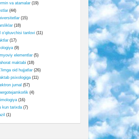
rmin va atamalar
(19)
stlar
(44)
iversitetlar
(15)
rsliklar
(18)
l o‘qituvchisi tanlovi
(11)
ktlar
(17)
lologiya
(9)
myoviy elementlar
(5)
horat maktabi
(18)
’limga oid hujjatlar
(26)
ktab psixologiga
(11)
ektron jurnal
(57)
ergotejamkorlik
(4)
imologiya
(16)
 kun tarixda
(7)
zil
(1)