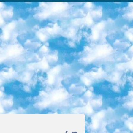
ека открытого доступа. Каталог площадки регулярно обрастает текстами статей из различных научных изданий. Сгруппированные по журналам и рубрикам публикации можно читать онлайн или скачивать целиком в PDF-формате. Проект нацелен на популяризацию науки за счёт открытого доступа к качественной информации. 6. «ПостНаука» На этом ресурсе публикуют подборки видеолекций, составленные экспертами из разных отраслей и объединённые общими темами. Среди них, к примеру, есть серии «Биоинформатика и геномика», «Культура средневековой Скандинавии» и Cinema Studies о теории кино. Каждая подборка лекций — логически связанная история, рассказанная экспертом от первого лица. Кроме того, на сайте появляются научно-образовательные статьи и тесты на разные темы. 7. «Newочём» Команда проекта «Newочём» отбирает самые интересные тексты из англоязычных СМИ и переводит те из них, за которые голосуют участники сообщества «ВКонтакте». По большей части это научно-популярные статьи. Редакторы придумывают лишь заголовки, в остальном содержание переводов соответствует оригиналам. Полные тексты можно читать прямо в социальной сети. 8. InternetUrok Онлайн-база материалов по основным дисциплинам школьной программы. Информация на сайте структурирована по классам, предметам и темам (урокам). Каждый урок состоит из видеолекций и конспектов. Есть также интерактивные тренажёры и тесты для закрепления пройденного материала. Даже если вы давно окончили школу, возможность повторить программу старших классов всегда может пригодиться. 9. Edutainme Ещё один ресурс об образовании. В отличие от Newtonew, как мне кажется, Edutainme больше ориентируется на представителей индустрии: педагогов, предпринимателей, разработчиков образовательных проектов. Но и любой, кто просто стремится к саморазвитию, найдёт на сайте много полезного и интересного для себя. Например, информацию о новых курсах и образовательных сервисах. 10. Newtonew Онлайн-медиа об образовании и обучении в широком смысле. Авторы Newtonew пишут об инструментах, заведениях, тактиках и стратегиях, которые помогают учить других и получать новые знания самостоятельно. На этой площадке вы найдёте новости, обзоры, аналитические мат