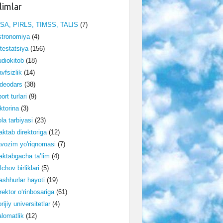
limlar
ISA, PIRLS, TIMSS, TALIS
(7)
stronomiya
(4)
testatsiya
(156)
diokitob
(18)
vfsizlik
(14)
deodars
(38)
ort turlari
(9)
ktorina
(3)
la tarbiyasi
(23)
ktab direktoriga
(12)
vozim yo'riqnomasi
(7)
ktabgacha ta’lim
(4)
lchov birliklari
(5)
shhurlar hayoti
(19)
rektor o‘rinbosariga
(61)
rijiy universitetlar
(4)
lomatlik
(12)