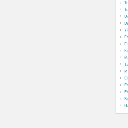
Te
Te
Un
Da
Yi
Fa
Fi
Ki
Ma
Ta
Ma
El
En
Et
Bu
Ha