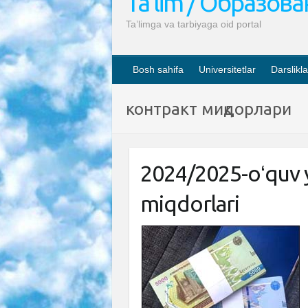
Ta’lim / Образов
Ta’limga va tarbiyaga oid portal
Bosh sahifa
Universitetlar
Darslikla
контракт миқдорлари
2024/2025-oʻquv y
miqdorlari