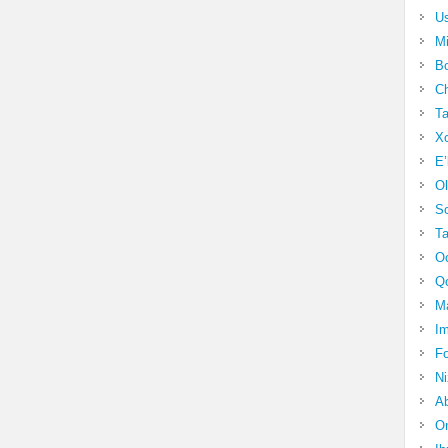
Us
Mi
Bo
Ch
Ta
Xo
E’
Ol
S
Ta
Oc
Qo
Ma
Im
Fo
N
Ab
Om