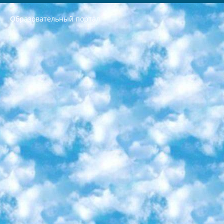
Образовательный портал
РЕСПУБЛИКА УЗБЕКИСТАН МИНИСТРЕРСТВО ДОШКОЛЬНОГО И ШКОЛЬНОГО ОБРАЗОВАНИЯ КОМАНДА в общеобразовательных учреждениях в 2023-2024 учебном году организация и проведение итоговой государственной аттестации обучающихся о Министра дошкольного и школьного образования Республики Узбекистан от 4 марта 2008 года (постановлением Минюста от 20 марта 2008 года № 1778 государственной регистрации) «Итоговое состояние учащихся общего среднего образования на основании положения об утверждении положения об аттестации общего среднего образования выпускной экзамен студентов в образовательных учреждениях в 2023-2024 учебном году В целях организации и прохождения аттестации приказываю: 1. Следующее: перечень предметов, по которым будет проводиться итоговая государственная аттестация и экзамен формы перевода согласно приложению 1; сертификаты международного образца, оценивающие уровень владения иностранными языками перечень согласно приложению 2; 2. Педагогический при специализированных образовательных учреждениях. научно-практический центр квалификации и международной оценки (Д.Давидова) 2024 г. До 25 марта: задания по предметам, по которым будет проводиться итоговая аттестация разработка и утверждение технических условий; итоговая аттестация на основании разработанного предметного задания разработка вопросов по предметам (устно и письменно), экзамен передача; общеобразовательные средние школы и специальные учебные заведения учащиеся выпускных классов школ и интернатов в агентской системе подготовка базы данных экзаменационных материалов и критериев оценки; перевод базы экзаменационных материалов на все языки обучения подать в Республиканский образовательный центр для изготовления; варианты экзаменов на основе разработанных контрольных материалов пусть будут поставлены задачи формирования. 3. Республиканский образовательный центр (Ш.Худайкулов) до 5 апреля 2024 года. до: база данных предоставленных экзаменационных материалов на все языки обучения перевод и экспертиза; для слепых, слабовидящих, глухих, слабослышащих и умственно отсталых детей учащиеся выпускных классов специализированных школ и школ-интернатов база данных экзаменационных материалов на всех преподаваемых языках подготовка критериев оценки; специализированные школы для умственно отсталых детей и технологии для учащихся выпускных классов школ-интернатов разработка соответствующих рекомендаций и критериев проведения ЕГЭ по естествознанию давать задания. 4. Педагогический при специализированных образовательных учреждениях. Научно-практический центр навыков и международной оценки (Д.Давидова), Республика образовательный центр (Худайкулов Ш.) итоговый государственный аттестационный экзамен ориентирован на творческое и логическое мышление при подготовке базы материалов учитывать введение заданий. 5. Следует отметить, что: сертификат государственного образца о знании общеобразовательного предмета и как минимум национальный уровень B1 по предметам на иностранных языках, указанным в Приложении 2. или международно признанный сертификат эквивалентного уровня студенты, изучающие определенный предмет, освобождаются от экзамена; по соответствующим предметам запланирована итоговая государственная аттестация за день до дня, путем жеребьевки Рабочей группой (в письменной форме по предметам, проводимым в форме) из числа сформированных вариантов выбрано 2 варианта; 2 выбранных варианта экзамена анонсированы на официальном сайте министерства и все выпускники по всей стране на основе этих вариантов проводит итоговую государственную аттестацию. 6. Государственное образование учащихся средних общеобразовательных учреждений. знания в соответствии с квалификационными требованиями, которые необходимо приобрести на основании стандартов итоговый (выпускной) контроль для 9 и 11 классов в целях тестирования Экзамены (далее – экзамены) состоят из предметов, перечисленных в приложении 1. будет сделано. 7. Экзамены пройдут с 26 мая по 15 июня 2024 г. (кроме науки физического воспитания). 8. Физическая для учащихся 9 классов общесредних образовательных учреждений. Экзамены по предмету «Образование, квалификация медицина» 1-6 мая 2024 года. сотрудники перевести под присмотр (с отклонениями в физическом или умственном развитии) специализированная школа для детей, школы-интернаты и со сколиозом школы-интернаты санаторного типа для больных детей исключены). 9. Он был слепым, слабовидящим и имел нарушения опорно-двигательного аппарата. экзамены в специализированных школах и интернатах для детей должны проводиться исходя из требований, предъявляемых к общеобразовательным учреждениям (физкультура кроме науки). 10. Специализированная школа для глухих и слабослышащих детей. и экзамены в интернатах и быть реализован в виде письменного теста по математике. 11. Специальность для умственно отсталых детей. Для 9 класса Родной язык и литературное письмо Государственный язык (язык обучения – узбекский). для неклассов) написано Математическое письмо Письменная/устная история Узбекистана Физическое воспитание практично Итоговый контроль Для 11 класса Написание родного языка и литературы (эссе) Математическое письмо Узбекский язык (обучение на узбекском языке) не посещающее общее среднее образование для учреждений)/Образовательное учреждение выбор письменный и устный Иностранный язык письменный/устный Письменная/устная история Узбекистана *По выбору студента:  Химия  Физика  Основы государственного права  География 10 бесплатных образовательных ресурсов - Мы составили подборку онлайн-проектов с интерактивными упражнениями, видеолекциями и статьями. Они помогут вам обрести новые и освежить старые знания бесплатно. 1. «ИНТУИТ» Старейшая образовательная площадка Рунета. Здесь вы найдёте сотни текстовых и видеокурсов на десятки различных тем — от программирования до психологии. Многие курсы подготовлены российскими университетами и крупными международными компаниями вроде Intel и Microsoft. Самостоятельное обучение бесплатное, но желающие могут оплатить услуги персональных наставников. 2. «Смартия» знакомит с актуальными профессиями и подсказывает, как им обучаться. Выбрав заинтересовавшую вас специальность — SMM-специалист, фотограф, веб-дизайнер или другую, — увидите список необходимых для неё умений. Чтобы вы могли освоить их самостоятельно, для каждого умения площадка отображает подборку ссылок на учебные материалы. Хотя «Смартия» ориентируется на русскоязычную аудиторию, часть контента всё же доступна только на английском. 3. «Лекторий Физтеха» Проект Московского физико-технического института (Физтеха). С его помощью вы можете смотреть онлайн серии лекций, записанные на видео в этом вузе. В числе доступных предметов — физика, биология, химия, информационные технологии и другие. К некоторым лекциям администрация ресурса прилагает готовые конспекты, которые можно скачивать в PDF-формате. 4. ITMOcourses Онлайн-площадка Санкт-Петербургского национального исследовательского университета информационных технологий, механики и оптики (ИТМО). Ресурс предоставляет свободный доступ к курсам, разработанным в этом вузе. Каталог материалов разбит на четыре категории: «Оптические системы и технологии», «Приборостроение и робототехника», «Информационные технологии» и «Биотехнологии». Курсы состоят из видеолекций, интерактивных демонстраций и заданий. 5. «КиберЛенинка» Электронная научная библиотека открытого доступа. Каталог площадки регулярно обрастает текстами статей из различных научных изданий. Сгруппированные по журналам и рубрикам публикации можно читать онлайн или скачивать целиком в PDF-формате. Проект нацелен на популяризацию науки за счёт открытого доступа к качественной информации. 6. «ПостНаука» На этом ресурсе публикуют подборки видеолекций, составленные экспертами из разных отраслей и объединённые общими темами. Среди них, к примеру, есть серии «Биоинформатика и геномика», «Культура средневековой Скандинавии» и Cinema Studies о теории кино. Каждая подборка лекций — логически связанная история, рассказанная экспертом от первого лица. Кроме того, на сайте появляются научно-образовательные статьи и тесты на разные темы. 7. «Newочём» Команда проекта «Newочём» отбирает самые интересные тексты из англоязычных СМИ и переводит те из них, за которые голосуют участники сообщества «ВКонтакте». По большей части это научно-популярные статьи. Редакторы придумывают лишь заголовки, в остальном содержание переводов соответствует оригиналам. Полные тексты можно читать прямо в социальной сети. 8. InternetUrok Онлайн-база материалов по основным дисциплинам школьной программы. Информация на сайте структурирована по классам, предметам и темам (урокам). Каждый урок состоит из видеолекций и конспектов. Есть также интерактивные тренажёры и тесты для закрепления пройденного материала. Даже если вы давно окончили школу, возможность повторить программу старших классов всегда может пригодиться. 9. Edutainme Ещё один ресурс об образовании. В отличие от Newtonew, как мне кажется, Edutainme больше ориентируется на представителей индустрии: педагогов, предпринимателей, разработчиков образовательных проектов. Но и любой, кто просто стремится к саморазвитию, найдёт на сайте много полезного и интересного для себя. Например, информацию о новых курсах и образовательных сервисах. 10. Newtonew Онлайн-медиа об образовании и обучении в широком смысле. Авторы Newtonew пишут об инструментах, заведениях, тактиках и стратегиях, которые помогают учить других и получать новые знания самостоятельно. На этой площадке вы найдёте новости, обзоры, аналитические мат