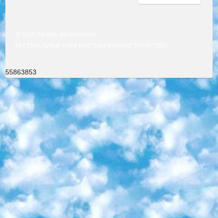
© Все права защищены
РЕСПУБЛИКА УЗБЕКИСТАН МИНИСТРЕРСТВО ДОШКОЛЬНОГО И ШКОЛЬНОГО ОБРАЗОВАНИЯ КОМАНДА в общеобразовательных учреждениях в 2023-2024 учебном году организация и проведение итоговой государственной аттестации обучающихся о Министра дошкольного и школьного образования Республики Узбекистан от 4 марта 2008 года (постановлением Минюста от 20 марта 2008 года № 1778 государственной регистрации) «Итоговое состояние учащихся общего среднего образования на основании положения об утверждении положения об аттестации общего среднего образования выпускной экзамен студентов в образовательных учреждениях в 2023-2024 учебном году В целях организации и прохождения аттестации приказываю: 1. Следующее: перечень предметов, по которым будет проводиться итоговая государственная аттестация и экзамен формы перевода согласно приложению 1; сертификаты международного образца, оценивающие уровень владения иностранными языками перечень согласно приложению 2; 2. Педагогический при специализированных образовательных учреждениях. научно-практический центр квалификации и международной оценки (Д.Давидова) 2024 г. До 25 марта: задания по предметам, по которым будет проводиться итоговая аттестация разработка и утверждение технических условий; итоговая аттестация на основании разработанного предметного задания разработка вопросов по предметам (устно и письменно), экзамен передача; общеобразовательные средние школы и специальные учебные заведения учащиеся выпускных классов школ и интернатов в агентской системе подготовка базы данных экзаменационных материалов и критериев оценки; перевод базы экзаменационных материалов на все языки обучения подать в Республиканский образовательный центр для изготовления; варианты экзаменов на основе разработанных контрольных материалов пусть будут поставлены задачи формирования. 3. Республиканский образовательный центр (Ш.Худайкулов) до 5 апреля 2024 года. до: база данных предоставленных экзаменационных материалов на все языки обучения перевод и экспертиза; для слепых, слабовидящих, глухих, слабослышащих и умственно отсталых детей учащиеся выпускных классов специализированных школ и школ-интернатов база данных экзаменационных материалов на всех преподаваемых языках подготовка критериев оценки; специализированные школы для умственно отсталых детей и технологии для учащихся выпускных классов школ-интернатов разработка соответствующих рекомендаций и критериев проведения ЕГЭ по естествознанию давать задания. 4. Педагогический при специализированных образовательных учреждениях. Научно-практический центр навыков и международной оценки (Д.Давидова), Республика образовательный центр (Худайкулов Ш.) итоговый государственный аттестационный экзамен ориентирован на творческое и логическое мышление при подготовке базы материалов учитывать введение заданий. 5. Следует отметить, что: сертификат государственного образца о знании общеобразовательного предмета и как минимум национальный уровень B1 по предметам на иностранных языках, указанным в Приложении 2. или международно признанный сертификат эквивалентного уровня студенты, изучающие определенный предмет, освобождаются от экзамена; по соответствующим предметам запланирована итоговая государственная аттестация за день до дня, путем жеребьевки Рабочей группой (в письменной форме по предметам, проводимым в форме) из числа сформированных вариантов выбрано 2 варианта; 2 выбранных варианта экзамена анонсированы на официальном сайте министерства и все выпускники по всей стране на основе этих вариантов проводит итоговую государственную аттестацию. 6. Государственное образование учащихся средних общеобразовательных учреждений. знания в соответствии с квалификационными требованиями, которые необходимо приобрести на основании стандартов итоговый (выпускной) контроль для 9 и 11 классов в целях тестирования Экзамены (далее – экзамены) состоят из предметов, перечисленных в приложении 1. будет сделано. 7. Экзамены пройдут с 26 мая по 15 июня 2024 г. (кроме науки физического воспитания). 8. Физическая для учащихся 9 классов общесредних образовательных учреждений. Экзамены по предмету «Образование, квалификация медицина» 1-6 мая 2024 года. сотрудники перевести под присмотр (с отклонениями в физическом или умственном развитии) специализированная школа для детей, школы-интернаты и со сколиозом школы-интернаты санаторного типа для больных детей исключены). 9. Он был слепым, слабовидящим и имел нарушения опорно-двигательного аппарата. экзамены в специализированных школах и интернатах для детей должны проводиться исходя из требований, предъявляемых к общеобразовательным учреждениям (физкультура кроме науки). 10. Специализированная школа для глухих и слабослышащих детей. и экзамены в интернатах и быть реализован в виде письменного теста по математике. 11. Специальность для умственно отсталых детей. Для 9 класса Родной язык и литературное письмо Государственный язык (язык обучения – узбекский). для неклассов) написано Математическое письмо Письменная/устная история Узбекистана Физическое воспитание практично Итоговый контроль Для 11 класса Написание родного языка и литературы (эссе) Математическое письмо Узбекский язык (обучение на узбекском языке) не посещающее общее среднее образование для учреждений)/Образовательное учреждение выбор письменный и устный Иностранный язык письменный/устный Письменная/устная история Узбекистана *По выбору студента:  Химия  Физика  Основы государственного права  География 10 бесплатных образовательных ресурсов - Мы составили подборку онлайн-проектов с интерактивными упражнениями, видеолекциями и статьями. Они помогут вам обрести новые и освежить старые знания бесплатно. 1. «ИНТУИТ» Старейшая образовательная площадка Рунета. Здесь вы найдёте сотни текстовых и видеокурсов на десятки различных тем — от программирования до психологии. Многие курсы подготовлены российскими университетами и крупными международными компаниями вроде Intel и Microsoft. Самостоятельное обучение бесплатное, но желающие могут оплатить услуги персональных наставников. 2. «Смартия» знакомит с актуальными профессиями и подсказывает, как им обучаться. Выбрав заинтересовавшую вас специальность — SMM-специалист, фотограф, веб-дизайнер или другую, — увидите список необходимых для неё умений. Чтобы вы могли освоить их самостоятельно, для каждого умения площадка отображает подборку ссылок на учебные материалы. Хотя «Смартия» ориентируется на русскоязычную аудиторию, часть контента всё же доступна только на английском. 3. «Лекторий Физтеха» Проект Московского физико-технического института (Физтеха). С его помощью вы можете смотреть онлайн серии лекций, записанные на видео в этом вузе. В числе доступных предметов — физика, биология, химия, информационные технологии и другие. К некоторым лекциям администрация ресурса прилагает готовые конспекты, которые можно скачивать в PDF-формате. 4. ITMOcourses Онлайн-площадка Санкт-Петербургского национального исследовательского университета информационных технологий, механики и оптики (ИТМО). Ресурс предоставляет свободный доступ к курсам, разработанным в этом вузе. Каталог материалов разбит на четыре категории: «Оптические системы и технологии», «Приборостроение и робототехника», «Информационные технологии» и «Биотехнологии». Курсы состоят из видеолекций, интерактивных демонстраций и заданий. 5. «КиберЛенинка» Электронная научная библиотека открытого доступа. Каталог площадки регулярно обрастает текстами статей из различных научных изданий. Сгруппированные по журналам и рубрикам публикации можно читать онлайн или скачивать целиком в PDF-формате. Проект нацелен на популяризацию науки за счёт открытого доступа к качественной информации. 6. «ПостНаука» На этом ресурсе публикуют подборки видеолекций, составленные экспертами из разных отраслей и объединённые общими темами. Среди них, к примеру, есть серии «Биоинформатика и геномика», «Культура средневековой Скандинавии» и Cinema Studies о теории кино. Каждая подборка лекций — логически связанная история, рассказанная экспертом от первого лица. Кроме того, на сайте появляются научно-образовательные статьи и тесты на разные темы. 7. «Newочём» Команда проекта «Newочём» отбирает самые интересные тексты из англоязычных СМИ и переводит те из них, за которые голосуют участники сообщества «ВКонтакте». По большей части это научно-популярные статьи. Редакторы придумывают лишь заголовки, в остальном содержание переводов соответствует оригиналам. Полные тексты можно читать прямо в социальной сети. 8. InternetUrok Онлайн-база материалов по основным дисциплинам школьной программы. Информация на сайте структурирована по классам, предметам и темам (урокам). Каждый урок состоит из видеолекций и конспектов. Есть также интерактивные тренажёры и тесты для закрепления пройденного материала. Даже если вы давно окончили школу, возможность повторить программу старших классов всегда может пригодиться. 9. Edutainme Ещё один ресурс об образовании. В отличие от Newtonew, как мне кажется, Edutainme больше ориентируется на представителей индустрии: педагогов, предпринимателей, разработчиков образовательных проектов. Но и любой, кто просто стремится к саморазвитию, найдёт на сайте много полезного и интересного для себя. Например, информацию о новых курсах и образовательных сервисах. 10. Newtonew Онлайн-медиа об образовании и обучении в широком смысле. Авторы Newtonew пишут об инструментах, заведениях, тактиках и стратегиях, которые помогают учить других и получать новые знания самостоятельно. На этой площадке вы найдёте новости, обзоры, аналитические мате
55863853