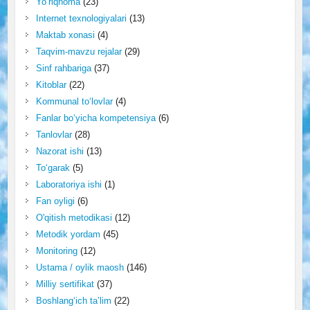
Yo‘riqnoma
(23)
Internet texnologiyalari
(13)
Maktab xonasi
(4)
Taqvim-mavzu rejalar
(29)
Sinf rahbariga
(37)
Kitoblar
(22)
Kommunal to‘lovlar
(4)
Fanlar bo‘yicha kompetensiya
(6)
Tanlovlar
(28)
Nazorat ishi
(13)
To‘garak
(5)
Laboratoriya ishi
(1)
Fan oyligi
(6)
O'qitish metodikasi
(12)
Metodik yordam
(45)
Monitoring
(12)
Ustama / oylik maosh
(146)
Milliy sertifikat
(37)
Boshlang‘ich ta’lim
(22)