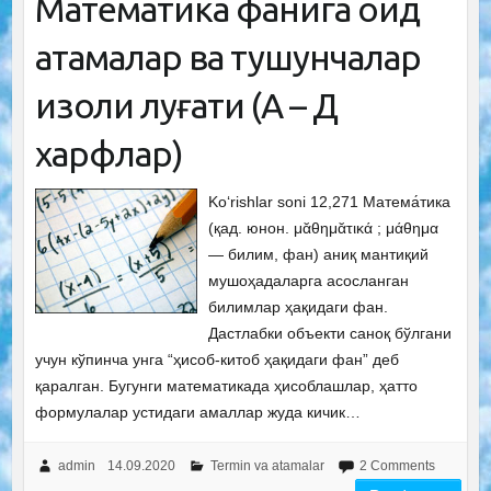
Математика фанига оид
атамалар ва тушунчалар
изоҳли луғати (А – Д
харфлар)
Ko‘rishlar soni 12,271 Матема́тика
(қад. юнон. μᾰθημᾰτικά ; μάθημα
— билим, фан) аниқ мантиқий
мушоҳадаларга асосланган
билимлар ҳақидаги фан.
Дастлабки объекти саноқ бўлгани
учун кўпинча унга “ҳисоб-китоб ҳақидаги фан” деб
қаралган. Бугунги математикада ҳисоблашлар, ҳатто
формулалар устидаги амаллар жуда кичик…
admin
14.09.2020
Termin va atamalar
2 Comments