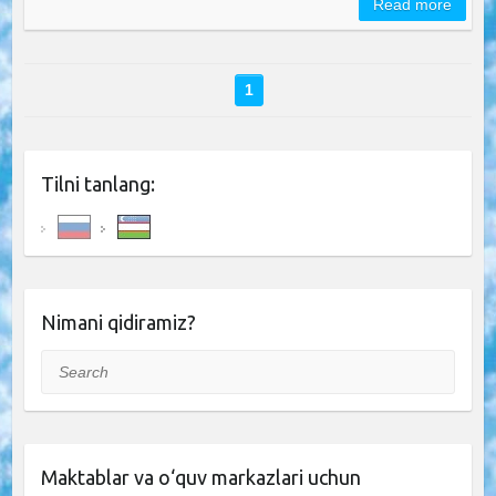
Read more
1
Tilni tanlang:
Nimani qidiramiz?
Search
Maktablar va o‘quv markazlari uchun