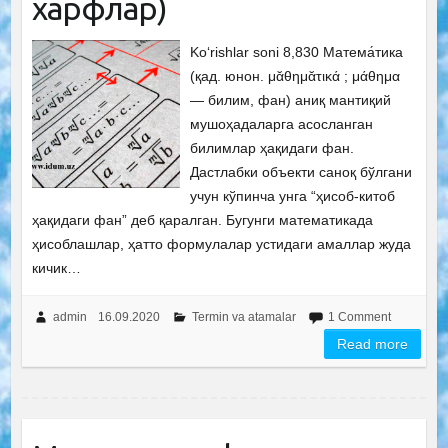
харфлар)
Ko‘rishlar soni 8,830 Матема́тика
(қад. юнон. μᾰθημᾰτικά ; μάθημα
— билим, фан) аниқ мантиқий
мушоҳадаларга асосланган
билимлар ҳақидаги фан.
Дастлабки объекти саноқ бўлгани
учун кўпинча унга “ҳисоб-китоб
ҳақидаги фан” деб қаралган. Бугунги математикада
ҳисоблашлар, ҳатто формулалар устидаги амаллар жуда
кичик…
admin
16.09.2020
Termin va atamalar
1 Comment
Read more