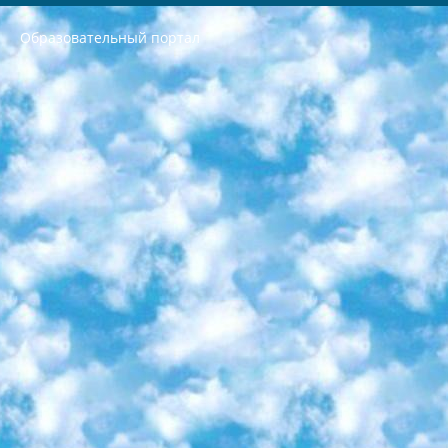
Образовательный портал
РЕСПУБЛИКА УЗБЕКИСТАН МИНИСТРЕРСТВО ДОШКОЛЬНОГО И ШКОЛЬНОГО ОБРАЗОВАНИЯ КОМАНДА в общеобразовательных учреждениях в 2023-2024 учебном году организация и проведение итоговой государственной аттестации обучающихся о Министра дошкольного и школьного образования Республики Узбекистан от 4 марта 2008 года (постановлением Минюста от 20 марта 2008 года № 1778 государственной регистрации) «Итоговое состояние учащихся общего среднего образования на основании положения об утверждении положения об аттестации общего среднего образования выпускной экзамен студентов в образовательных учреждениях в 2023-2024 учебном году В целях организации и прохождения аттестации приказываю: 1. Следующее: перечень предметов, по которым будет проводиться итоговая государственная аттестация и экзамен формы перевода согласно приложению 1; сертификаты международного образца, оценивающие уровень владения иностранными языками перечень согласно приложению 2; 2. Педагогический при специализированных образовательных учреждениях. научно-практический центр квалификации и международной оценки (Д.Давидова) 2024 г. До 25 марта: задания по предметам, по которым будет проводиться итоговая аттестация разработка и утверждение технических условий; итоговая аттестация на основании разработанного предметного задания разработка вопросов по предметам (устно и письменно), экзамен передача; общеобразовательные средние школы и специальные учебные заведения учащиеся выпускных классов школ и интернатов в агентской системе подготовка базы данных экзаменационных материалов и критериев оценки; перевод базы экзаменационных материалов на все языки обучения подать в Республиканский образовательный центр для изготовления; варианты экзаменов на основе разработанных контрольных материалов пусть будут поставлены задачи формирования. 3. Республиканский образовательный центр (Ш.Худайкулов) до 5 апреля 2024 года. до: база данных предоставленных экзаменационных материалов на все языки обучения перевод и экспертиза; для слепых, слабовидящих, глухих, слабослышащих и умственно отсталых детей учащиеся выпускных классов специализированных школ и школ-интернатов база данных экзаменационных материалов на всех преподаваемых языках подготовка критериев оценки; специализированные школы для умственно отсталых детей и технологии для учащихся выпускных классов школ-интернатов разработка соответствующих рекомендаций и критериев проведения ЕГЭ по естествознанию давать задания. 4. Педагогический при специализированных образовательных учреждениях. Научно-практический центр навыков и международной оценки (Д.Давидова), Республика образовательный центр (Худайкулов Ш.) итоговый государственный аттестационный экзамен ориентирован на творческое и логическое мышление при подготовке базы материалов учитывать введение заданий. 5. Следует отметить, что: сертификат государственного образца о знании общеобразовательного предмета и как минимум национальный уровень B1 по предметам на иностранных языках, указанным в Приложении 2. или международно признанный сертификат эквивалентного уровня студенты, изучающие определенный предмет, освобождаются от экзамена; по соответствующим предметам запланирована итоговая государственная аттестация за день до дня, путем жеребьевки Рабочей группой (в письменной форме по предметам, проводимым в форме) из числа сформированных вариантов выбрано 2 варианта; 2 выбранных варианта экзамена анонсированы на официальном сайте министерства и все выпускники по всей стране на основе этих вариантов проводит итоговую государственную аттестацию. 6. Государственное образование учащихся средних общеобразовательных учреждений. знания в соответствии с квалификационными требованиями, которые необходимо приобрести на основании стандартов итоговый (выпускной) контроль для 9 и 11 классов в целях тестирования Экзамены (далее – экзамены) состоят из предметов, перечисленных в приложении 1. будет сделано. 7. Экзамены пройдут с 26 мая по 15 июня 2024 г. (кроме науки физического воспитания). 8. Физическая для учащихся 9 классов общесредних образовательных учреждений. Экзамены по предмету «Образование, квалификация медицина» 1-6 мая 2024 года. сотрудники перевести под присмотр (с отклонениями в физическом или умственном развитии) специализированная школа для детей, школы-интернаты и со сколиозом школы-интернаты санаторного типа для больных детей исключены). 9. Он был слепым, слабовидящим и имел нарушения опорно-двигательного аппарата. экзамены в специализированных школах и интернатах для детей должны проводиться исходя из требований, предъявляемых к общеобразовательным учреждениям (физкультура кроме науки). 10. Специализированная школа для глухих и слабослышащих детей. и экзамены в интернатах и быть реализован в виде письменного теста по математике. 11. Специальность для умственно отсталых детей. Для 9 класса Родной язык и литературное письмо Государственный язык (язык обучения – узбекский). для неклассов) написано Математическое письмо Письменная/устная история Узбекистана Физическое воспитание практично Итоговый контроль Для 11 класса Написание родного языка и литературы (эссе) Математическое письмо Узбекский язык (обучение на узбекском языке) не посещающее общее среднее образование для учреждений)/Образовательное учреждение выбор письменный и устный Иностранный язык письменный/устный Письменная/устная история Узбекистана *По выбору студента:  Химия  Физика  Основы государственного права  География 10 бесплатных образовательных ресурсов - Мы составили подборку онлайн-проектов с интерактивными упражнениями, видеолекциями и статьями. Они помогут вам обрести новые и освежить старые знания бесплатно. 1. «ИНТУИТ» Старейшая образовательная площадка Рунета. Здесь вы найдёте сотни текстовых и видеокурсов на десятки различных тем — от программирования до психологии. Многие курсы подготовлены российскими университетами и крупными международными компаниями вроде Intel и Microsoft. Самостоятельное обучение бесплатное, но желающие могут оплатить услуги персональных наставников. 2. «Смартия» знакомит с актуальными профессиями и подсказывает, как им обучаться. Выбрав заинтересовавшую вас специальность — SMM-специалист, фотограф, веб-дизайнер или другую, — увидите список необходимых для неё умений. Чтобы вы могли освоить их самостоятельно, для каждого умения площадка отображает подборку ссылок на учебные материалы. Хотя «Смартия» ориентируется на русскоязычную аудиторию, часть контента всё же доступна только на английском. 3. «Лекторий Физтеха» Проект Московского физико-технического института (Физтеха). С его помощью вы можете смотреть онлайн серии лекций, записанные на видео в этом вузе. В числе доступных предметов — физика, биология, химия, информационные технологии и другие. К некоторым лекциям администрация ресурса прилагает готовые конспекты, которые можно скачивать в PDF-формате. 4. ITMOcourses Онлайн-площадка Санкт-Петербургского национального исследовательского университета информационных технологий, механики и оптики (ИТМО). Ресурс предоставляет свободный доступ к курсам, разработанным в этом вузе. Каталог материалов разбит на четыре категории: «Оптические системы и технологии», «Приборостроение и робототехника», «Информационные технологии» и «Биотехнологии». Курсы состоят из видеолекций, интерактивных демонстраций и заданий. 5. «КиберЛенинка» Электронная научная библиотека открытого доступа. Каталог площадки регулярно обрастает текстами статей из различных научных изданий. Сгруппированные по журналам и рубрикам публикации можно читать онлайн или скачивать целиком в PDF-формате. Проект нацелен на популяризацию науки за счёт открытого доступа к качественной информации. 6. «ПостНаука» На этом ресурсе публикуют подборки видеолекций, составленные экспертами из разных отраслей и объединённые общими темами. Среди них, к примеру, есть серии «Биоинформатика и геномика», «Культура средневековой Скандинавии» и Cinema Studies о теории кино. Каждая подборка лекций — логически связанная история, рассказанная экспертом от первого лица. Кроме того, на сайте появляются научно-образовательные статьи и тесты на разные темы. 7. «Newочём» Команда проекта «Newочём» отбирает самые интересные тексты из англоязычных СМИ и переводит те из них, за которые голосуют участники сообщества «ВКонтакте». По большей части это научно-популярные статьи. Редакторы придумывают лишь заголовки, в остальном содержание переводов соответствует оригиналам. Полные тексты можно читать прямо в социальной сети. 8. InternetUrok Онлайн-база материалов по основным дисциплинам школьной программы. Информация на сайте структурирована по классам, предметам и темам (урокам). Каждый урок состоит из видеолекций и конспектов. Есть также интерактивные тренажёры и тесты для закрепления пройденного материала. Даже если вы давно окончили школу, возможность повторить программу старших классов всегда может пригодиться. 9. Edutainme Ещё один ресурс об образовании. В отличие от Newtonew, как мне кажется, Edutainme больше ориентируется на представителей индустрии: педагогов, предпринимателей, разработчиков образовательных проектов. Но и любой, кто просто стремится к саморазвитию, найдёт на сайте много полезного и интересного для себя. Например, информацию о новых курсах и образовательных сервисах. 10. Newtonew Онлайн-медиа об образовании и обучении в широком смысле. Авторы Newtonew пишут об инструментах, заведениях, тактиках и стратегиях, которые помогают учить других и получать новые знания самостоятельно. На этой площадке вы найдёте новости, обзоры, аналитические мат