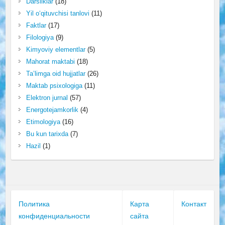
Darsliklar
(18)
Yil o‘qituvchisi tanlovi
(11)
Faktlar
(17)
Filologiya
(9)
Kimyoviy elementlar
(5)
Mahorat maktabi
(18)
Ta’limga oid hujjatlar
(26)
Maktab psixologiga
(11)
Elektron jurnal
(57)
Energotejamkorlik
(4)
Etimologiya
(16)
Bu kun tarixda
(7)
Hazil
(1)
Политика
Карта
Контакт
конфиденциальности
сайта