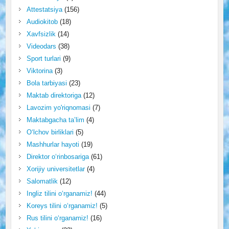
Attestatsiya
(156)
Audiokitob
(18)
Xavfsizlik
(14)
Videodars
(38)
Sport turlari
(9)
Viktorina
(3)
Bola tarbiyasi
(23)
Maktab direktoriga
(12)
Lavozim yo'riqnomasi
(7)
Maktabgacha ta’lim
(4)
O‘lchov birliklari
(5)
Mashhurlar hayoti
(19)
Direktor o‘rinbosariga
(61)
Xorijiy universitetlar
(4)
Salomatlik
(12)
Ingliz tilini o‘rganamiz!
(44)
Koreys tilini o‘rganamiz!
(5)
Rus tilini o‘rganamiz!
(16)