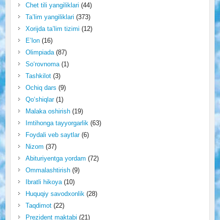
Chet tili yangiliklari
(44)
Ta’lim yangiliklari
(373)
Xorijda ta’lim tizimi
(12)
E’lon
(16)
Olimpiada
(87)
So‘rovnoma
(1)
Tashkilot
(3)
Ochiq dars
(9)
Qo‘shiqlar
(1)
Malaka oshirish
(19)
Imtihonga tayyorgarlik
(63)
Foydali veb saytlar
(6)
Nizom
(37)
Abituriyentga yordam
(72)
Ommalashtirish
(9)
Ibratli hikoya
(10)
Huquqiy savodxonlik
(28)
Taqdimot
(22)
Prezident maktabi
(21)