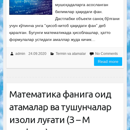
мушоҳадаларга асосланган
билимлар ҳақидаги фан.
Дастлабки объекти саноқ бўлгани
учун кўпинча унга “ҳисоб-китоб ҳақидаги фан” деб
қаралган. Бугунги математикада ҳисоблашлар, ҳатто
формулалар устидаги амаллар жуда кичик…
admin
24.09.2020
Termin va atamalar
No Comments
Read more
Математика фанига оид
атамалар ва тушунчалар
изоҳли луғати (З – М