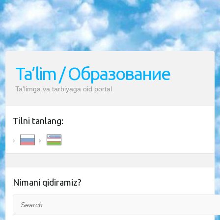
Ta’lim / Образование
Ta’limga va tarbiyaga oid portal
Tilni tanlang:
Nimani qidiramiz?
Search