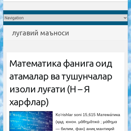
лугавий маъноси
Математика фанига оид
атамалар ва тушунчалар
изоҳли луғати (Н – Я
харфлар)
Ko‘rishlar soni 15,615 Матема́тика
(қад. юнон. μᾰθημᾰτικά ; μάθημα
— билим, фан) аниқ мантиқий