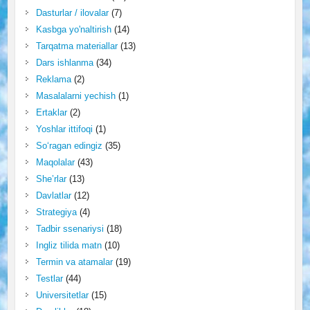
Dasturlar / ilovalar
(7)
Kasbga yo'naltirish
(14)
Tarqatma materiallar
(13)
Dars ishlanma
(34)
Reklama
(2)
Masalalarni yechish
(1)
Ertaklar
(2)
Yoshlar ittifoqi
(1)
So‘ragan edingiz
(35)
Maqolalar
(43)
She’rlar
(13)
Davlatlar
(12)
Strategiya
(4)
Tadbir ssenariysi
(18)
Ingliz tilida matn
(10)
Termin va atamalar
(19)
Testlar
(44)
Universitetlar
(15)