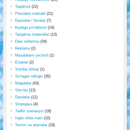
Taqdimot
(22)
Prezident maktabi
(21)
Dasturlar / ilovalar
(7)
Kasbga yo'naltirish
(14)
Tarqatma materiallar
(13)
Dars ishlanma
(34)
Reklama
(2)
Masalalarni yechish
(1)
Ertaklar
(2)
Yoshlar ittifoqi
(1)
So‘ragan edingiz
(35)
Maqolalar
(43)
She’rlar
(13)
Davlatlar
(12)
Strategiya
(4)
Tadbir ssenariysi
(18)
Ingliz tilida matn
(10)
Termin va atamalar
(19)