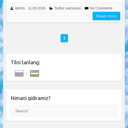
admin
11.03.2026
Tadbir ssenariysi
No Comments
Read more
1
Tilni tanlang:
Nimani qidiramiz?
Search