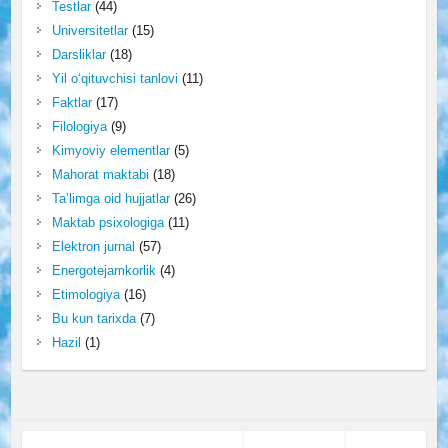
Testlar
(44)
Universitetlar
(15)
Darsliklar
(18)
Yil o‘qituvchisi tanlovi
(11)
Faktlar
(17)
Filologiya
(9)
Kimyoviy elementlar
(5)
Mahorat maktabi
(18)
Ta’limga oid hujjatlar
(26)
Maktab psixologiga
(11)
Elektron jurnal
(57)
Energotejamkorlik
(4)
Etimologiya
(16)
Bu kun tarixda
(7)
Hazil
(1)