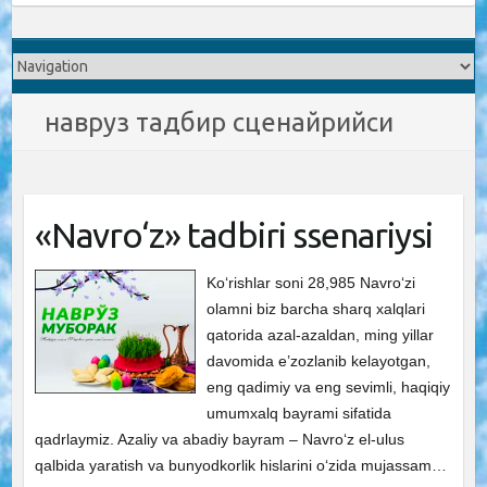
навруз тадбир сценайрийси
«Navro‘z» tadbiri ssenariysi
Ko‘rishlar soni 28,985 Navro‘zi
olamni biz barcha sharq xalqlari
qatorida azal-azaldan, ming yillar
davomida e’zozlanib kelayotgan,
eng qadimiy va eng sevimli, haqiqiy
umumxalq bayrami sifatida
qadrlaymiz. Azaliy va abadiy bayram – Navro‘z el-ulus
qalbida yaratish va bunyodkorlik hislarini o‘zida mujassam…