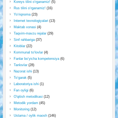
Koreys tilini o‘rganamiz!
(5)
Rus tilini o‘rganamiz!
(16)
Yo‘riqnoma
(23)
Internet texnologiyalari
(13)
Maktab xonasi
(4)
Taqvim-mavzu rejalar
(29)
Sinf rahbariga
(37)
Kitoblar
(22)
Kommunal to‘lovlar
(4)
Fanlar bo‘yicha kompetensiya
(6)
Tanlovlar
(28)
Nazorat ishi
(13)
To‘garak
(5)
Laboratoriya ishi
(1)
Fan oyligi
(6)
O'qitish metodikasi
(12)
Metodik yordam
(45)
Monitoring
(12)
Ustama / oylik maosh
(146)