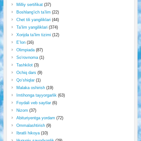
Milliy sertifikat
(37)
Boshlang‘ich ta’lim
(22)
Chet tili yangiliklari
(44)
Ta’lim yangiliklari
(374)
Xorijda ta’lim tizimi
(12)
E’lon
(16)
Olimpiada
(87)
So‘rovnoma
(1)
Tashkilot
(3)
Ochiq dars
(9)
Qo‘shiqlar
(1)
Malaka oshirish
(19)
Imtihonga tayyorgarlik
(63)
Foydali veb saytlar
(6)
Nizom
(37)
Abituriyentga yordam
(72)
Ommalashtirish
(9)
Ibratli hikoya
(10)
Huquqiy savodxonlik
(29)