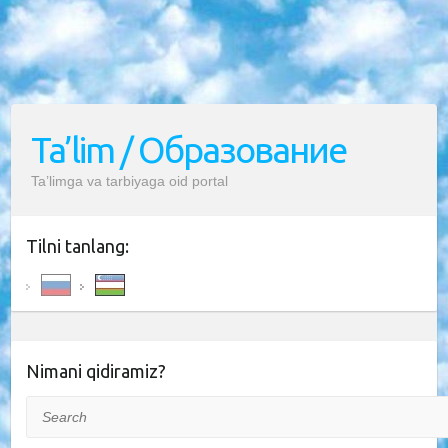
Ta’lim / Образование
Ta’limga va tarbiyaga oid portal
Tilni tanlang:
Nimani qidiramiz?
Search