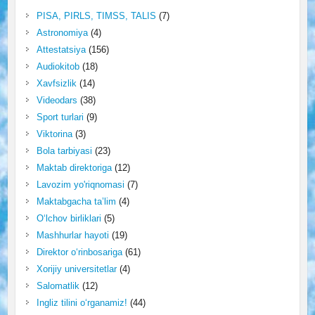
PISA, PIRLS, TIMSS, TALIS
(7)
Astronomiya
(4)
Attestatsiya
(156)
Audiokitob
(18)
Xavfsizlik
(14)
Videodars
(38)
Sport turlari
(9)
Viktorina
(3)
Bola tarbiyasi
(23)
Maktab direktoriga
(12)
Lavozim yo'riqnomasi
(7)
Maktabgacha ta’lim
(4)
O‘lchov birliklari
(5)
Mashhurlar hayoti
(19)
Direktor o‘rinbosariga
(61)
Xorijiy universitetlar
(4)
Salomatlik
(12)
Ingliz tilini o‘rganamiz!
(44)