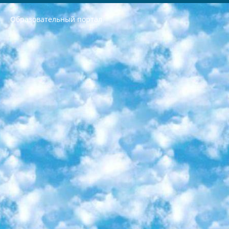
Образовательный портал
РЕСПУБЛИКА УЗБЕКИСТАН МИНИСТРЕРСТВО ДОШКОЛЬНОГО И ШКОЛЬНОГО ОБРАЗОВАНИЯ КОМАНДА в общеобразовательных учреждениях в 2023-2024 учебном году организация и проведение итоговой государственной аттестации обучающихся о Министра дошкольного и школьного образования Республики Узбекистан от 4 марта 2008 года (постановлением Минюста от 20 марта 2008 года № 1778 государственной регистрации) «Итоговое состояние учащихся общего среднего образования на основании положения об утверждении положения об аттестации общего среднего образования выпускной экзамен студентов в образовательных учреждениях в 2023-2024 учебном году В целях организации и прохождения аттестации приказываю: 1. Следующее: перечень предметов, по которым будет проводиться итоговая государственная аттестация и экзамен формы перевода согласно приложению 1; сертификаты международного образца, оценивающие уровень владения иностранными языками перечень согласно приложению 2; 2. Педагогический при специализированных образовательных учреждениях. научно-практический центр квалификации и международной оценки (Д.Давидова) 2024 г. До 25 марта: задания по предметам, по которым будет проводиться итоговая аттестация разработка и утверждение технических условий; итоговая аттестация на основании разработанного предметного задания разработка вопросов по предметам (устно и письменно), экзамен передача; общеобразовательные средние школы и специальные учебные заведения учащиеся выпускных классов школ и интернатов в агентской системе подготовка базы данных экзаменационных материалов и критериев оценки; перевод базы экзаменационных материалов на все языки обучения подать в Республиканский образовательный центр для изготовления; варианты экзаменов на основе разработанных контрольных материалов пусть будут поставлены задачи формирования. 3. Республиканский образовательный центр (Ш.Худайкулов) до 5 апреля 2024 года. до: база данных предоставленных экзаменационных материалов на все языки обучения перевод и экспертиза; для слепых, слабовидящих, глухих, слабослышащих и умственно отсталых детей учащиеся выпускных классов специализированных школ и школ-интернатов база данных экзаменационных материалов на всех преподаваемых языках подготовка критериев оценки; специализированные школы для умственно отсталых детей и технологии для учащихся выпускных классов школ-интернатов разработка соответствующих рекомендаций и критериев проведения ЕГЭ по естествознанию давать задания. 4. Педагогический при специализированных образовательных учреждениях. Научно-практический центр навыков и международной оценки (Д.Давидова), Республика образовательный центр (Худайкулов Ш.) итоговый государственный аттестационный экзамен ориентирован на творческое и логическое мышление при подготовке базы материалов учитывать введение заданий. 5. Следует отметить, что: сертификат государственного образца о знании общеобразовательного предмета и как минимум национальный уровень B1 по предметам на иностранных языках, указанным в Приложении 2. или международно признанный сертификат эквивалентного уровня студенты, изучающие определенный предмет, освобождаются от экзамена; по соответствующим предметам запланирована итоговая государственная аттестация за день до дня, путем жеребьевки Рабочей группой (в письменной форме по предметам, проводимым в форме) из числа сформированных вариантов выбрано 2 варианта; 2 выбранных варианта экзамена анонсированы на официальном сайте министерства и все выпускники по всей стране на основе этих вариантов проводит итоговую государственную аттестацию. 6. Государственное образование учащихся средних общеобразовательных учреждений. знания в соответствии с квалификационными требованиями, которые необходимо приобрести на основании стандартов итоговый (выпускной) контроль для 9 и 11 классов в целях тестирования Экзамены (далее – экзамены) состоят из предметов, перечисленных в приложении 1. будет сделано. 7. Экзамены пройдут с 26 мая по 15 июня 2024 г. (кроме науки физического воспитания). 8. Физическая для учащихся 9 классов общесредних образовательных учреждений. Экзамены по предмету «Образование, квалификация медицина» 1-6 мая 2024 года. сотрудники перевести под присмотр (с отклонениями в физическом или умственном развитии) специализированная школа для детей, школы-интернаты и со сколиозом школы-интернаты санаторного типа для больных детей исключены). 9. Он был слепым, слабовидящим и имел нарушения опорно-двигательного аппарата. экзамены в специализированных школах и интернатах для детей должны проводиться исходя из требований, предъявляемых к общеобразовательным учреждениям (физкультура кроме науки). 10. Специализированная школа для глухих и слабослышащих детей. и экзамены в интернатах и быть реализован в виде письменного теста по математике. 11. Специальность для умственно отсталых детей. Для 9 класса Родной язык и литературное письмо Государственный язык (язык обучения – узбекский). для неклассов) написано Математическое письмо Письменная/устная история Узбекистана Физическое воспитание практично Итоговый контроль Для 11 класса Написание родного языка и литературы (эссе) Математическое письмо Узбекский язык (обучение на узбекском языке) не посещающее общее среднее образование для учреждений)/Образовательное учреждение выбор письменный и устный Иностранный язык письменный/устный Письменная/устная история Узбекистана *По выбору студента:  Химия  Физика  Основы государственного права  География 10 бесплатных образовательных ресурсов - Мы составили подборку онлайн-проектов с интерактивными упражнениями, видеолекциями и статьями. Они помогут вам обрести новые и освежить старые знания бесплатно. 1. «ИНТУИТ» Старейшая образовательная площадка Рунета. Здесь вы найдёте сотни текстовых и видеокурсов на десятки различных тем — от программирования до психологии. Многие курсы подготовлены российскими университетами и крупными международными компаниями вроде Intel и Microsoft. Самостоятельное обучение бесплатное, но желающие могут оплатить услуги персональных наставников. 2. «Смартия» знакомит с актуальными профессиями и подсказывает, как им обучаться. Выбрав заинтересовавшую вас специальность — SMM-специалист, фотограф, веб-дизайнер или другую, — увидите список необходимых для неё умений. Чтобы вы могли освоить их самостоятельно, для каждого умения площадка отображает подборку ссылок на учебные материалы. Хотя «Смартия» ориентируется на русскоязычную аудиторию, часть контента всё же доступна только на английском. 3. «Лекторий Физтеха» Проект Московского физико-технического института (Физтеха). С его помощью вы можете смотреть онлайн серии лекций, записанные на видео в этом вузе. В числе доступных предметов — физика, биология, химия, информационные технологии и другие. К некоторым лекциям администрация ресурса прилагает готовые конспекты, которые можно скачивать в PDF-формате. 4. ITMOcourses Онлайн-площадка Санкт-Петербургского национального исследовательского университета информационных технологий, механики и оптики (ИТМО). Ресурс предоставляет свободный доступ к курсам, разработанным в этом вузе. Каталог материалов разбит на четыре категории: «Оптические системы и технологии», «Приборостроение и робототехника», «Информационные технологии» и «Биотехнологии». Курсы состоят из видеолекций, интерактивных демонстраций и заданий. 5. «КиберЛенинка» Электронная научная библиотека открытого доступа. Каталог площадки регулярно обрастает текстами статей из различных научных изданий. Сгруппированные по журналам и рубрикам публикации можно читать онлайн или скачивать целиком в PDF-формате. Проект нацелен на популяризацию науки за счёт открытого доступа к качественной информации. 6. «ПостНаука» На этом ресурсе публикуют подборки видеолекций, составленные экспертами из разных отраслей и объединённые общими темами. Среди них, к примеру, есть серии «Биоинформатика и геномика», «Культура средневековой Скандинавии» и Cinema Studies о теории кино. Каждая подборка лекций — логически связанная история, рассказанная экспертом от первого лица. Кроме того, на сайте появляются научно-образовательные статьи и тесты на разные темы. 7. «Newочём» Команда проекта «Newочём» отбирает самые интересные тексты из англоязычных СМИ и переводит те из них, за которые голосуют участники сообщества «ВКонтакте». По большей части это научно-популярные статьи. Редакторы придумывают лишь заголовки, в остальном содержание переводов соответствует оригиналам. Полные тексты можно читать прямо в социальной сети. 8. InternetUrok Онлайн-база материалов по основным дисциплинам школьной программы. Информация на сайте структурирована по классам, предметам и темам (урокам). Каждый урок состоит из видеолекций и конспектов. Есть также интерактивные тренажёры и тесты для закрепления пройденного материала. Даже если вы давно окончили школу, возможность повторить программу старших классов всегда может пригодиться. 9. Edutainme Ещё один ресурс об образовании. В отличие от Newtonew, как мне кажется, Edutainme больше ориентируется на представителей индустрии: педагогов, предпринимателей, разработчиков образовательных проектов. Но и любой, кто просто стремится к саморазвитию, найдёт на сайте много полезного и интересного для себя. Например, информацию о новых курсах и образовательных сервисах. 10. Newtonew Онлайн-медиа об образовании и обучении в широком смысле. Авторы Newtonew пишут об инструментах, заведениях, тактиках и стратегиях, которые помогают учить других и получать новые знания самостоятельно. На этой площадке вы найдёте новости, обзоры, аналитические мат