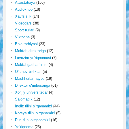
Attestatsiya
(156)
Audiokitob
(18)
Xavfsizlik
(14)
Videodars
(38)
Sport turlari
(9)
Viktorina
(3)
Bola tarbiyasi
(23)
Maktab direktoriga
(12)
Lavozim yo'riqnomasi
(7)
Maktabgacha ta’lim
(4)
O‘lchov birliklari
(5)
Mashhurlar hayoti
(19)
Direktor o‘rinbosariga
(61)
Xorijiy universitetlar
(4)
Salomatlik
(12)
Ingliz tilini o‘rganamiz!
(44)
Koreys tilini o‘rganamiz!
(5)
Rus tilini o‘rganamiz!
(16)
Yo‘riqnoma
(23)