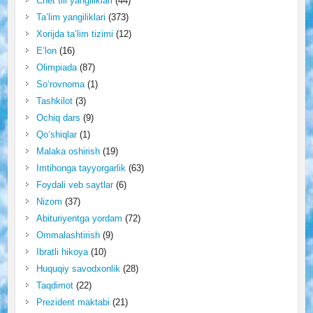
Chet tili yangiliklari
(44)
Ta’lim yangiliklari
(373)
Xorijda ta’lim tizimi
(12)
E’lon
(16)
Olimpiada
(87)
So‘rovnoma
(1)
Tashkilot
(3)
Ochiq dars
(9)
Qo‘shiqlar
(1)
Malaka oshirish
(19)
Imtihonga tayyorgarlik
(63)
Foydali veb saytlar
(6)
Nizom
(37)
Abituriyentga yordam
(72)
Ommalashtirish
(9)
Ibratli hikoya
(10)
Huquqiy savodxonlik
(28)
Taqdimot
(22)
Prezident maktabi
(21)