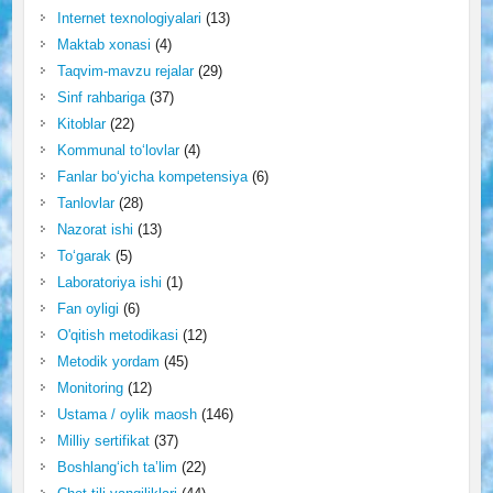
Internet texnologiyalari
(13)
Maktab xonasi
(4)
Taqvim-mavzu rejalar
(29)
Sinf rahbariga
(37)
Kitoblar
(22)
Kommunal to‘lovlar
(4)
Fanlar bo‘yicha kompetensiya
(6)
Tanlovlar
(28)
Nazorat ishi
(13)
To‘garak
(5)
Laboratoriya ishi
(1)
Fan oyligi
(6)
O'qitish metodikasi
(12)
Metodik yordam
(45)
Monitoring
(12)
Ustama / oylik maosh
(146)
Milliy sertifikat
(37)
Boshlang‘ich ta’lim
(22)