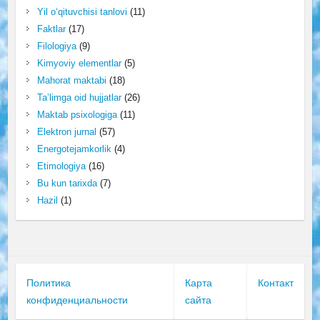
Yil o‘qituvchisi tanlovi
(11)
Faktlar
(17)
Filologiya
(9)
Kimyoviy elementlar
(5)
Mahorat maktabi
(18)
Ta’limga oid hujjatlar
(26)
Maktab psixologiga
(11)
Elektron jurnal
(57)
Energotejamkorlik
(4)
Etimologiya
(16)
Bu kun tarixda
(7)
Hazil
(1)
Политика
Карта
Контакт
конфиденциальности
сайта