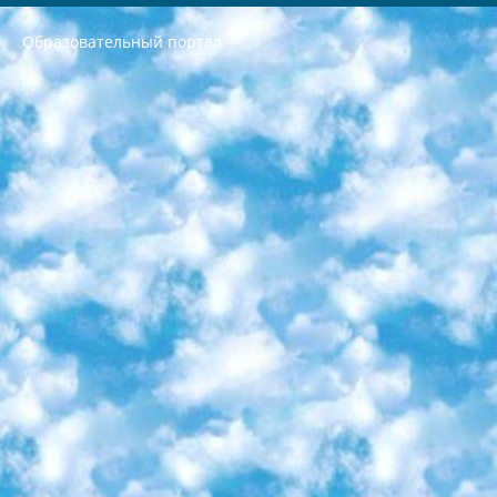
Образовательный портал
РЕСПУБЛИКА УЗБЕКИСТАН МИНИСТРЕРСТВО ДОШКОЛЬНОГО И ШКОЛЬНОГО ОБРАЗОВАНИЯ КОМАНДА в общеобразовательных учреждениях в 2023-2024 учебном году организация и проведение итоговой государственной аттестации обучающихся о Министра дошкольного и школьного образования Республики Узбекистан от 4 марта 2008 года (постановлением Минюста от 20 марта 2008 года № 1778 государственной регистрации) «Итоговое состояние учащихся общего среднего образования на основании положения об утверждении положения об аттестации общего среднего образования выпускной экзамен студентов в образовательных учреждениях в 2023-2024 учебном году В целях организации и прохождения аттестации приказываю: 1. Следующее: перечень предметов, по которым будет проводиться итоговая государственная аттестация и экзамен формы перевода согласно приложению 1; сертификаты международного образца, оценивающие уровень владения иностранными языками перечень согласно приложению 2; 2. Педагогический при специализированных образовательных учреждениях. научно-практический центр квалификации и международной оценки (Д.Давидова) 2024 г. До 25 марта: задания по предметам, по которым будет проводиться итоговая аттестация разработка и утверждение технических условий; итоговая аттестация на основании разработанного предметного задания разработка вопросов по предметам (устно и письменно), экзамен передача; общеобразовательные средние школы и специальные учебные заведения учащиеся выпускных классов школ и интернатов в агентской системе подготовка базы данных экзаменационных материалов и критериев оценки; перевод базы экзаменационных материалов на все языки обучения подать в Республиканский образовательный центр для изготовления; варианты экзаменов на основе разработанных контрольных материалов пусть будут поставлены задачи формирования. 3. Республиканский образовательный центр (Ш.Худайкулов) до 5 апреля 2024 года. до: база данных предоставленных экзаменационных материалов на все языки обучения перевод и экспертиза; для слепых, слабовидящих, глухих, слабослышащих и умственно отсталых детей учащиеся выпускных классов специализированных школ и школ-интернатов база данных экзаменационных материалов на всех преподаваемых языках подготовка критериев оценки; специализированные школы для умственно отсталых детей и технологии для учащихся выпускных классов школ-интернатов разработка соответствующих рекомендаций и критериев проведения ЕГЭ по естествознанию давать задания. 4. Педагогический при специализированных образовательных учреждениях. Научно-практический центр навыков и международной оценки (Д.Давидова), Республика образовательный центр (Худайкулов Ш.) итоговый государственный аттестационный экзамен ориентирован на творческое и логическое мышление при подготовке базы материалов учитывать введение заданий. 5. Следует отметить, что: сертификат государственного образца о знании общеобразовательного предмета и как минимум национальный уровень B1 по предметам на иностранных языках, указанным в Приложении 2. или международно признанный сертификат эквивалентного уровня студенты, изучающие определенный предмет, освобождаются от экзамена; по соответствующим предметам запланирована итоговая государственная аттестация за день до дня, путем жеребьевки Рабочей группой (в письменной форме по предметам, проводимым в форме) из числа сформированных вариантов выбрано 2 варианта; 2 выбранных варианта экзамена анонсированы на официальном сайте министерства и все выпускники по всей стране на основе этих вариантов проводит итоговую государственную аттестацию. 6. Государственное образование учащихся средних общеобразовательных учреждений. знания в соответствии с квалификационными требованиями, которые необходимо приобрести на основании стандартов итоговый (выпускной) контроль для 9 и 11 классов в целях тестирования Экзамены (далее – экзамены) состоят из предметов, перечисленных в приложении 1. будет сделано. 7. Экзамены пройдут с 26 мая по 15 июня 2024 г. (кроме науки физического воспитания). 8. Физическая для учащихся 9 классов общесредних образовательных учреждений. Экзамены по предмету «Образование, квалификация медицина» 1-6 мая 2024 года. сотрудники перевести под присмотр (с отклонениями в физическом или умственном развитии) специализированная школа для детей, школы-интернаты и со сколиозом школы-интернаты санаторного типа для больных детей исключены). 9. Он был слепым, слабовидящим и имел нарушения опорно-двигательного аппарата. экзамены в специализированных школах и интернатах для детей должны проводиться исходя из требований, предъявляемых к общеобразовательным учреждениям (физкультура кроме науки). 10. Специализированная школа для глухих и слабослышащих детей. и экзамены в интернатах и быть реализован в виде письменного теста по математике. 11. Специальность для умственно отсталых детей. Для 9 класса Родной язык и литературное письмо Государственный язык (язык обучения – узбекский). для неклассов) написано Математическое письмо Письменная/устная история Узбекистана Физическое воспитание практично Итоговый контроль Для 11 класса Написание родного языка и литературы (эссе) Математическое письмо Узбекский язык (обучение на узбекском языке) не посещающее общее среднее образование для учреждений)/Образовательное учреждение выбор письменный и устный Иностранный язык письменный/устный Письменная/устная история Узбекистана *По выбору студента:  Химия  Физика  Основы государственного права  География 10 бесплатных образовательных ресурсов - Мы составили подборку онлайн-проектов с интерактивными упражнениями, видеолекциями и статьями. Они помогут вам обрести новые и освежить старые знания бесплатно. 1. «ИНТУИТ» Старейшая образовательная площадка Рунета. Здесь вы найдёте сотни текстовых и видеокурсов на десятки различных тем — от программирования до психологии. Многие курсы подготовлены российскими университетами и крупными международными компаниями вроде Intel и Microsoft. Самостоятельное обучение бесплатное, но желающие могут оплатить услуги персональных наставников. 2. «Смартия» знакомит с актуальными профессиями и подсказывает, как им обучаться. Выбрав заинтересовавшую вас специальность — SMM-специалист, фотограф, веб-дизайнер или другую, — увидите список необходимых для неё умений. Чтобы вы могли освоить их самостоятельно, для каждого умения площадка отображает подборку ссылок на учебные материалы. Хотя «Смартия» ориентируется на русскоязычную аудиторию, часть контента всё же доступна только на английском. 3. «Лекторий Физтеха» Проект Московского физико-технического института (Физтеха). С его помощью вы можете смотреть онлайн серии лекций, записанные на видео в этом вузе. В числе доступных предметов — физика, биология, химия, информационные технологии и другие. К некоторым лекциям администрация ресурса прилагает готовые конспекты, которые можно скачивать в PDF-формате. 4. ITMOcourses Онлайн-площадка Санкт-Петербургского национального исследовательского университета информационных технологий, механики и оптики (ИТМО). Ресурс предоставляет свободный доступ к курсам, разработанным в этом вузе. Каталог материалов разбит на четыре категории: «Оптические системы и технологии», «Приборостроение и робототехника», «Информационные технологии» и «Биотехнологии». Курсы состоят из видеолекций, интерактивных демонстраций и заданий. 5. «КиберЛенинка» Электронная научная библиотека открытого доступа. Каталог площадки регулярно обрастает текстами статей из различных научных изданий. Сгруппированные по журналам и рубрикам публикации можно читать онлайн или скачивать целиком в PDF-формате. Проект нацелен на популяризацию науки за счёт открытого доступа к качественной информации. 6. «ПостНаука» На этом ресурсе публикуют подборки видеолекций, составленные экспертами из разных отраслей и объединённые общими темами. Среди них, к примеру, есть серии «Биоинформатика и геномика», «Культура средневековой Скандинавии» и Cinema Studies о теории кино. Каждая подборка лекций — логически связанная история, рассказанная экспертом от первого лица. Кроме того, на сайте появляются научно-образовательные статьи и тесты на разные темы. 7. «Newочём» Команда проекта «Newочём» отбирает самые интересные тексты из англоязычных СМИ и переводит те из них, за которые голосуют участники сообщества «ВКонтакте». По большей части это научно-популярные статьи. Редакторы придумывают лишь заголовки, в остальном содержание переводов соответствует оригиналам. Полные тексты можно читать прямо в социальной сети. 8. InternetUrok Онлайн-база материалов по основным дисциплинам школьной программы. Информация на сайте структурирована по классам, предметам и темам (урокам). Каждый урок состоит из видеолекций и конспектов. Есть также интерактивные тренажёры и тесты для закрепления пройденного материала. Даже если вы давно окончили школу, возможность повторить программу старших классов всегда может пригодиться. 9. Edutainme Ещё один ресурс об образовании. В отличие от Newtonew, как мне кажется, Edutainme больше ориентируется на представителей индустрии: педагогов, предпринимателей, разработчиков образовательных проектов. Но и любой, кто просто стремится к саморазвитию, найдёт на сайте много полезного и интересного для себя. Например, информацию о новых курсах и образовательных сервисах. 10. Newtonew Онлайн-медиа об образовании и обучении в широком смысле. Авторы Newtonew пишут об инструментах, заведениях, тактиках и стратегиях, которые помогают учить других и получать новые знания самостоятельно. На этой площадке вы найдёте новости, обзоры, аналитические мат