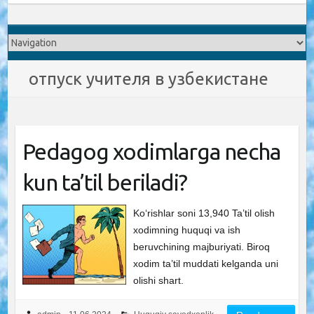
отпуск учителя в узбекистане
Pedagog xodimlarga necha
kun ta’til beriladi?
Ko‘rishlar soni 13,940 Ta’til olish
xodimning huquqi va ish
beruvchining majburiyati. Biroq
xodim ta’til muddati kelganda uni
olishi shart.