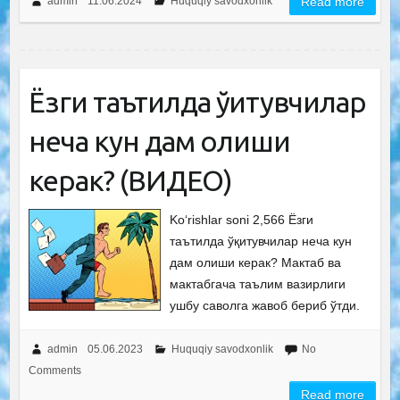
admin
11.06.2024
Huquqiy savodxonlik
Read more
Ёзги таътилда ўқитувчилар
неча кун дам олиши
керак? (ВИДЕО)
Ko‘rishlar soni 2,566 Ёзги
таътилда ўқитувчилар неча кун
дам олиши керак? Мактаб ва
мактабгача таълим вазирлиги
ушбу саволга жавоб бериб ўтди.
admin
05.06.2023
Huquqiy savodxonlik
No
Comments
Read more