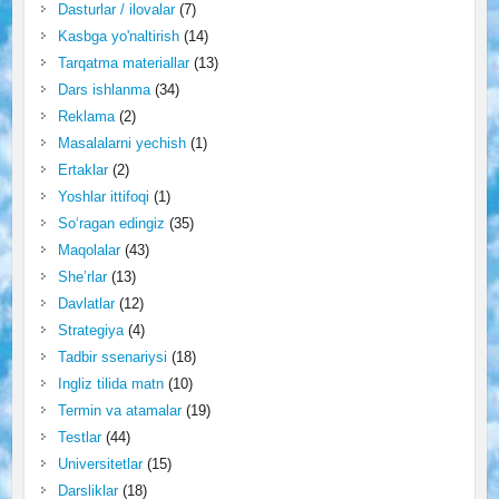
Dasturlar / ilovalar
(7)
Kasbga yo'naltirish
(14)
Tarqatma materiallar
(13)
Dars ishlanma
(34)
Reklama
(2)
Masalalarni yechish
(1)
Ertaklar
(2)
Yoshlar ittifoqi
(1)
So‘ragan edingiz
(35)
Maqolalar
(43)
She’rlar
(13)
Davlatlar
(12)
Strategiya
(4)
Tadbir ssenariysi
(18)
Ingliz tilida matn
(10)
Termin va atamalar
(19)
Testlar
(44)
Universitetlar
(15)
Darsliklar
(18)