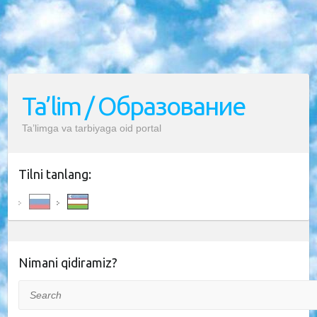
Ta’lim / Образование
Ta’limga va tarbiyaga oid portal
Tilni tanlang:
Nimani qidiramiz?
Search