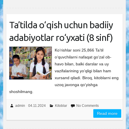
Ta’tilda o‘qish uchun badiiy
adabiyotlar ro‘yxati (8 sinf)
Ko‘rishlar soni 25,866 Ta’til
o‘quvchilarni nafaqat go‘zal ob-
havo bilan, balki darslar va uy
vazifalarining yo‘qligi bilan ham
xursand qiladi. Biroq, kitoblarni eng
uzoq javonga qo‘yishga
shoshilmang.
admin
04.11.2024
Kitoblar
No Comments
Read more