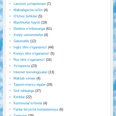
Lavozim yo'riqnomasi
(7)
Maktabgacha ta’lim
(4)
O‘lchov birliklari
(5)
Mashhurlar hayoti
(19)
Direktor o‘rinbosariga
(61)
Xorijiy universitetlar
(4)
Salomatlik
(12)
Ingliz tilini o‘rganamiz!
(44)
Koreys tilini o‘rganamiz!
(5)
Rus tilini o‘rganamiz!
(16)
Yo‘riqnoma
(23)
Internet texnologiyalari
(13)
Maktab xonasi
(4)
Taqvim-mavzu rejalar
(29)
Sinf rahbariga
(37)
Kitoblar
(22)
Kommunal to‘lovlar
(4)
Fanlar bo‘yicha kompetensiya
(6)
Tanlovlar
(28)