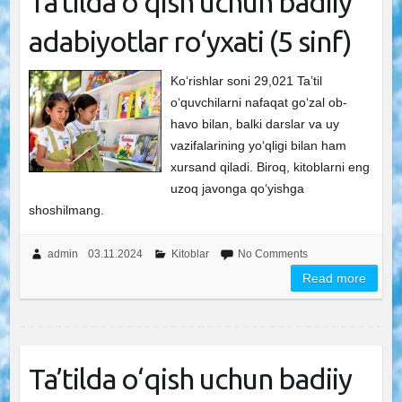
Ta’tilda o‘qish uchun badiiy
adabiyotlar ro‘yxati (5 sinf)
Ko‘rishlar soni 29,021 Ta’til
o‘quvchilarni nafaqat go‘zal ob-
havo bilan, balki darslar va uy
vazifalarining yo‘qligi bilan ham
xursand qiladi. Biroq, kitoblarni eng
uzoq javonga qo‘yishga
shoshilmang.
admin
03.11.2024
Kitoblar
No Comments
Read more
Ta’tilda o‘qish uchun badiiy