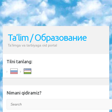
Ta’lim / Образование
Ta’limga va tarbiyaga oid portal
Tilni tanlang:
Nimani qidiramiz?
Search