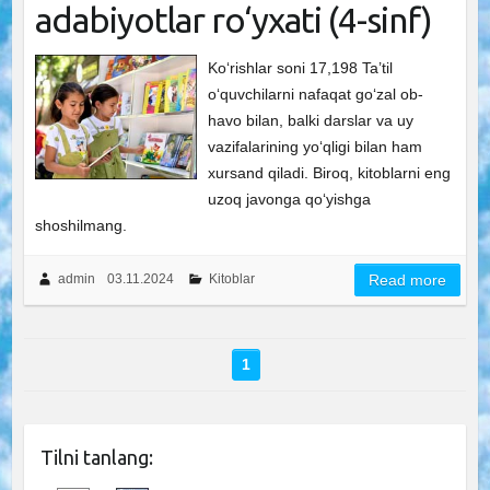
adabiyotlar ro‘yxati (4-sinf)
Ko‘rishlar soni 17,198 Ta’til
o‘quvchilarni nafaqat go‘zal ob-
havo bilan, balki darslar va uy
vazifalarining yo‘qligi bilan ham
xursand qiladi. Biroq, kitoblarni eng
uzoq javonga qo‘yishga
shoshilmang.
admin
03.11.2024
Kitoblar
Read more
1
Tilni tanlang: