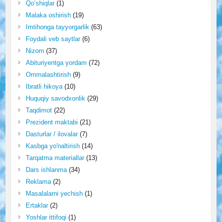
Qo‘shiqlar
(1)
Malaka oshirish
(19)
Imtihonga tayyorgarlik
(63)
Foydali veb saytlar
(6)
Nizom
(37)
Abituriyentga yordam
(72)
Ommalashtirish
(9)
Ibratli hikoya
(10)
Huquqiy savodxonlik
(29)
Taqdimot
(22)
Prezident maktabi
(21)
Dasturlar / ilovalar
(7)
Kasbga yo'naltirish
(14)
Tarqatma materiallar
(13)
Dars ishlanma
(34)
Reklama
(2)
Masalalarni yechish
(1)
Ertaklar
(2)
Yoshlar ittifoqi
(1)