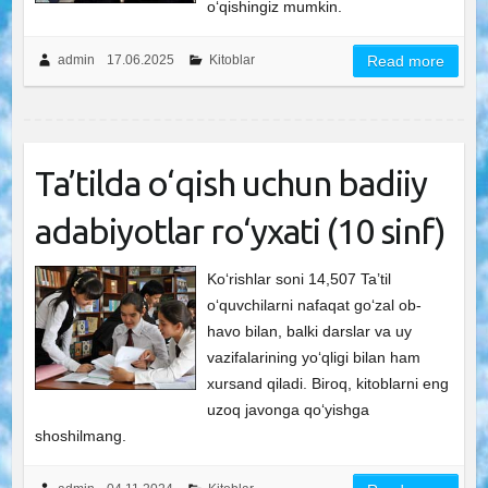
o‘qishingiz mumkin.
admin
17.06.2025
Kitoblar
Read more
Ta’tilda o‘qish uchun badiiy
adabiyotlar ro‘yxati (10 sinf)
Ko‘rishlar soni 14,507 Ta’til
o‘quvchilarni nafaqat go‘zal ob-
havo bilan, balki darslar va uy
vazifalarining yo‘qligi bilan ham
xursand qiladi. Biroq, kitoblarni eng
uzoq javonga qo‘yishga
shoshilmang.