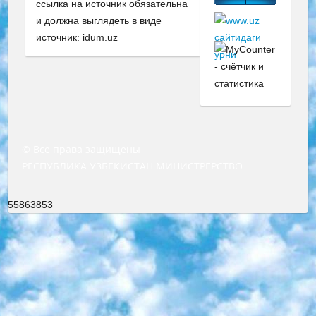
ссылка на источник обязательна
и должна выглядеть в виде
источник: idum.uz
© Все права защищены
РЕСПУБЛИКА УЗБЕКИСТАН МИНИСТРЕРСТВО ДОШКОЛЬНОГО И ШКОЛЬНОГО ОБРАЗОВАНИЯ КОМАНДА в общеобразовательных учреждениях в 2023-2024 учебном году организация и проведение итоговой государственной аттестации обучающихся о Министра дошкольного и школьного образования Республики Узбекистан от 4 марта 2008 года (постановлением Минюста от 20 марта 2008 года № 1778 государственной регистрации) «Итоговое состояние учащихся общего среднего образования на основании положения об утверждении положения об аттестации общего среднего образования выпускной экзамен студентов в образовательных учреждениях в 2023-2024 учебном году В целях организации и прохождения аттестации приказываю: 1. Следующее: перечень предметов, по которым будет проводиться итоговая государственная аттестация и экзамен формы перевода согласно приложению 1; сертификаты международного образца, оценивающие уровень владения иностранными языками перечень согласно приложению 2; 2. Педагогический при специализированных образовательных учреждениях. научно-практический центр квалификации и международной оценки (Д.Давидова) 2024 г. До 25 марта: задания по предметам, по которым будет проводиться итоговая аттестация разработка и утверждение технических условий; итоговая аттестация на основании разработанного предметного задания разработка вопросов по предметам (устно и письменно), экзамен передача; общеобразовательные средние школы и специальные учебные заведения учащиеся выпускных классов школ и интернатов в агентской системе подготовка базы данных экзаменационных материалов и критериев оценки; перевод базы экзаменационных материалов на все языки обучения подать в Республиканский образовательный центр для изготовления; варианты экзаменов на основе разработанных контрольных материалов пусть будут поставлены задачи формирования. 3. Республиканский образовательный центр (Ш.Худайкулов) до 5 апреля 2024 года. до: база данных предоставленных экзаменационных материалов на все языки обучения перевод и экспертиза; для слепых, слабовидящих, глухих, слабослышащих и умственно отсталых детей учащиеся выпускных классов специализированных школ и школ-интернатов база данных экзаменационных материалов на всех преподаваемых языках подготовка критериев оценки; специализированные школы для умственно отсталых детей и технологии для учащихся выпускных классов школ-интернатов разработка соответствующих рекомендаций и критериев проведения ЕГЭ по естествознанию давать задания. 4. Педагогический при специализированных образовательных учреждениях. Научно-практический центр навыков и международной оценки (Д.Давидова), Республика образовательный центр (Худайкулов Ш.) итоговый государственный аттестационный экзамен ориентирован на творческое и логическое мышление при подготовке базы материалов учитывать введение заданий. 5. Следует отметить, что: сертификат государственного образца о знании общеобразовательного предмета и как минимум национальный уровень B1 по предметам на иностранных языках, указанным в Приложении 2. или международно признанный сертификат эквивалентного уровня студенты, изучающие определенный предмет, освобождаются от экзамена; по соответствующим предметам запланирована итоговая государственная аттестация за день до дня, путем жеребьевки Рабочей группой (в письменной форме по предметам, проводимым в форме) из числа сформированных вариантов выбрано 2 варианта; 2 выбранных варианта экзамена анонсированы на официальном сайте министерства и все выпускники по всей стране на основе этих вариантов проводит итоговую государственную аттестацию. 6. Государственное образование учащихся средних общеобразовательных учреждений. знания в соответствии с квалификационными требованиями, которые необходимо приобрести на основании стандартов итоговый (выпускной) контроль для 9 и 11 классов в целях тестирования Экзамены (далее – экзамены) состоят из предметов, перечисленных в приложении 1. будет сделано. 7. Экзамены пройдут с 26 мая по 15 июня 2024 г. (кроме науки физического воспитания). 8. Физическая для учащихся 9 классов общесредних образовательных учреждений. Экзамены по предмету «Образование, квалификация медицина» 1-6 мая 2024 года. сотрудники перевести под присмотр (с отклонениями в физическом или умственном развитии) специализированная школа для детей, школы-интернаты и со сколиозом школы-интернаты санаторного типа для больных детей исключены). 9. Он был слепым, слабовидящим и имел нарушения опорно-двигательного аппарата. экзамены в специализированных школах и интернатах для детей должны проводиться исходя из требований, предъявляемых к общеобразовательным учреждениям (физкультура кроме науки). 10. Специализированная школа для глухих и слабослышащих детей. и экзамены в интернатах и быть реализован в виде письменного теста по математике. 11. Специальность для умственно отсталых детей. Для 9 класса Родной язык и литературное письмо Государственный язык (язык обучения – узбекский). для неклассов) написано Математическое письмо Письменная/устная история Узбекистана Физическое воспитание практично Итоговый контроль Для 11 класса Написание родного языка и литературы (эссе) Математическое письмо Узбекский язык (обучение на узбекском языке) не посещающее общее среднее образование для учреждений)/Образовательное учреждение выбор письменный и устный Иностранный язык письменный/устный Письменная/устная история Узбекистана *По выбору студента:  Химия  Физика  Основы государственного права  География 10 бесплатных образовательных ресурсов - Мы составили подборку онлайн-проектов с интерактивными упражнениями, видеолекциями и статьями. Они помогут вам обрести новые и освежить старые знания бесплатно. 1. «ИНТУИТ» Старейшая образовательная площадка Рунета. Здесь вы найдёте сотни текстовых и видеокурсов на десятки различных тем — от программирования до психологии. Многие курсы подготовлены российскими университетами и крупными международными компаниями вроде Intel и Microsoft. Самостоятельное обучение бесплатное, но желающие могут оплатить услуги персональных наставников. 2. «Смартия» знакомит с актуальными профессиями и подсказывает, как им обучаться. Выбрав заинтересовавшую вас специальность — SMM-специалист, фотограф, веб-дизайнер или другую, — увидите список необходимых для неё умений. Чтобы вы могли освоить их самостоятельно, для каждого умения площадка отображает подборку ссылок на учебные материалы. Хотя «Смартия» ориентируется на русскоязычную аудиторию, часть контента всё же доступна только на английском. 3. «Лекторий Физтеха» Проект Московского физико-технического института (Физтеха). С его помощью вы можете смотреть онлайн серии лекций, записанные на видео в этом вузе. В числе доступных предметов — физика, биология, химия, информационные технологии и другие. К некоторым лекциям администрация ресурса прилагает готовые конспекты, которые можно скачивать в PDF-формате. 4. ITMOcourses Онлайн-площадка Санкт-Петербургского национального исследовательского университета информационных технологий, механики и оптики (ИТМО). Ресурс предоставляет свободный доступ к курсам, разработанным в этом вузе. Каталог материалов разбит на четыре категории: «Оптические системы и технологии», «Приборостроение и робототехника», «Информационные технологии» и «Биотехнологии». Курсы состоят из видеолекций, интерактивных демонстраций и заданий. 5. «КиберЛенинка» Электронная научная библиотека открытого доступа. Каталог площадки регулярно обрастает текстами статей из различных научных изданий. Сгруппированные по журналам и рубрикам публикации можно читать онлайн или скачивать целиком в PDF-формате. Проект нацелен на популяризацию науки за счёт открытого доступа к качественной информации. 6. «ПостНаука» На этом ресурсе публикуют подборки видеолекций, составленные экспертами из разных отраслей и объединённые общими темами. Среди них, к примеру, есть серии «Биоинформатика и геномика», «Культура средневековой Скандинавии» и Cinema Studies о теории кино. Каждая подборка лекций — логически связанная история, рассказанная экспертом от первого лица. Кроме того, на сайте появляются научно-образовательные статьи и тесты на разные темы. 7. «Newочём» Команда проекта «Newочём» отбирает самые интересные тексты из англоязычных СМИ и переводит те из них, за которые голосуют участники сообщества «ВКонтакте». По большей части это научно-популярные статьи. Редакторы придумывают лишь заголовки, в остальном содержание переводов соответствует оригиналам. Полные тексты можно читать прямо в социальной сети. 8. InternetUrok Онлайн-база материалов по основным дисциплинам школьной программы. Информация на сайте структурирована по классам, предметам и темам (урокам). Каждый урок состоит из видеолекций и конспектов. Есть также интерактивные тренажёры и тесты для закрепления пройденного материала. Даже если вы давно окончили школу, возможность повторить программу старших классов всегда может пригодиться. 9. Edutainme Ещё один ресурс об образовании. В отличие от Newtonew, как мне кажется, Edutainme больше ориентируется на представителей индустрии: педагогов, предпринимателей, разработчиков образовательных проектов. Но и любой, кто просто стремится к саморазвитию, найдёт на сайте много полезного и интересного для себя. Например, информацию о новых курсах и образовательных сервисах. 10. Newtonew Онлайн-медиа об образовании и обучении в широком смысле. Авторы Newtonew пишут об инструментах, заведениях, тактиках и стратегиях, которые помогают учить других и получать новые знания самостоятельно. На этой площадке вы найдёте новости, обзоры, аналитические мате
55863853