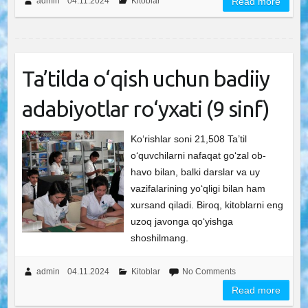
admin
04.11.2024
Kitoblar
Read more
Ta’tilda o‘qish uchun badiiy
adabiyotlar ro‘yxati (9 sinf)
Ko‘rishlar soni 21,508 Ta’til
o‘quvchilarni nafaqat go‘zal ob-
havo bilan, balki darslar va uy
vazifalarining yo‘qligi bilan ham
xursand qiladi. Biroq, kitoblarni eng
uzoq javonga qo‘yishga
shoshilmang.
admin
04.11.2024
Kitoblar
No Comments
Read more