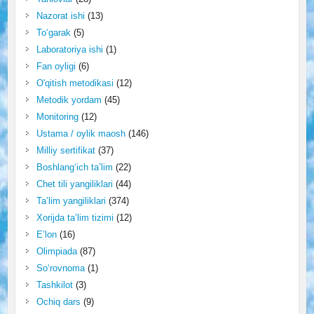
Nazorat ishi
(13)
To‘garak
(5)
Laboratoriya ishi
(1)
Fan oyligi
(6)
O'qitish metodikasi
(12)
Metodik yordam
(45)
Monitoring
(12)
Ustama / oylik maosh
(146)
Milliy sertifikat
(37)
Boshlang‘ich ta’lim
(22)
Chet tili yangiliklari
(44)
Ta’lim yangiliklari
(374)
Xorijda ta’lim tizimi
(12)
E’lon
(16)
Olimpiada
(87)
So‘rovnoma
(1)
Tashkilot
(3)
Ochiq dars
(9)