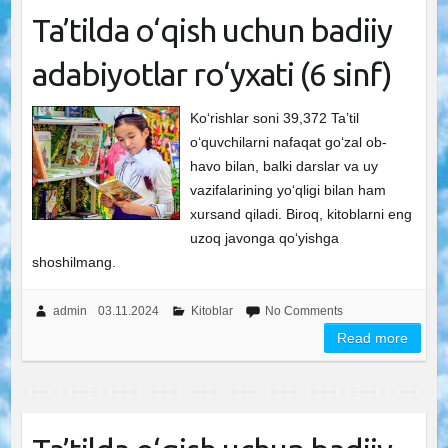
Ta’tilda o‘qish uchun badiiy
adabiyotlar ro‘yxati (6 sinf)
Ko‘rishlar soni 39,372 Ta’til
o‘quvchilarni nafaqat go‘zal ob-
havo bilan, balki darslar va uy
vazifalarining yo‘qligi bilan ham
xursand qiladi. Biroq, kitoblarni eng
uzoq javonga qo‘yishga
shoshilmang.
admin
03.11.2024
Kitoblar
No Comments
Read more