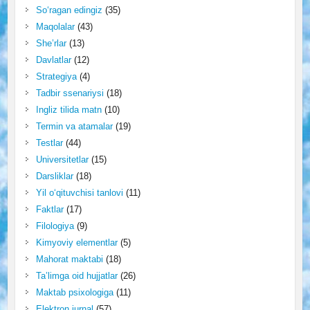
So‘ragan edingiz
(35)
Maqolalar
(43)
She’rlar
(13)
Davlatlar
(12)
Strategiya
(4)
Tadbir ssenariysi
(18)
Ingliz tilida matn
(10)
Termin va atamalar
(19)
Testlar
(44)
Universitetlar
(15)
Darsliklar
(18)
Yil o‘qituvchisi tanlovi
(11)
Faktlar
(17)
Filologiya
(9)
Kimyoviy elementlar
(5)
Mahorat maktabi
(18)
Ta’limga oid hujjatlar
(26)
Maktab psixologiga
(11)
Elektron jurnal
(57)