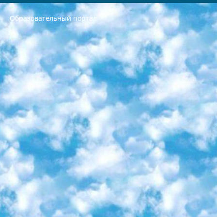
Образовательный портал
РЕСПУБЛИКА УЗБЕКИСТАН МИНИСТРЕРСТВО ДОШКОЛЬНОГО И ШКОЛЬНОГО ОБРАЗОВАНИЯ КОМАНДА в общеобразовательных учреждениях в 2023-2024 учебном году организация и проведение итоговой государственной аттестации обучающихся о Министра дошкольного и школьного образования Республики Узбекистан от 4 марта 2008 года (постановлением Минюста от 20 марта 2008 года № 1778 государственной регистрации) «Итоговое состояние учащихся общего среднего образования на основании положения об утверждении положения об аттестации общего среднего образования выпускной экзамен студентов в образовательных учреждениях в 2023-2024 учебном году В целях организации и прохождения аттестации приказываю: 1. Следующее: перечень предметов, по которым будет проводиться итоговая государственная аттестация и экзамен формы перевода согласно приложению 1; сертификаты международного образца, оценивающие уровень владения иностранными языками перечень согласно приложению 2; 2. Педагогический при специализированных образовательных учреждениях. научно-практический центр квалификации и международной оценки (Д.Давидова) 2024 г. До 25 марта: задания по предметам, по которым будет проводиться итоговая аттестация разработка и утверждение технических условий; итоговая аттестация на основании разработанного предметного задания разработка вопросов по предметам (устно и письменно), экзамен передача; общеобразовательные средние школы и специальные учебные заведения учащиеся выпускных классов школ и интернатов в агентской системе подготовка базы данных экзаменационных материалов и критериев оценки; перевод базы экзаменационных материалов на все языки обучения подать в Республиканский образовательный центр для изготовления; варианты экзаменов на основе разработанных контрольных материалов пусть будут поставлены задачи формирования. 3. Республиканский образовательный центр (Ш.Худайкулов) до 5 апреля 2024 года. до: база данных предоставленных экзаменационных материалов на все языки обучения перевод и экспертиза; для слепых, слабовидящих, глухих, слабослышащих и умственно отсталых детей учащиеся выпускных классов специализированных школ и школ-интернатов база данных экзаменационных материалов на всех преподаваемых языках подготовка критериев оценки; специализированные школы для умственно отсталых детей и технологии для учащихся выпускных классов школ-интернатов разработка соответствующих рекомендаций и критериев проведения ЕГЭ по естествознанию давать задания. 4. Педагогический при специализированных образовательных учреждениях. Научно-практический центр навыков и международной оценки (Д.Давидова), Республика образовательный центр (Худайкулов Ш.) итоговый государственный аттестационный экзамен ориентирован на творческое и логическое мышление при подготовке базы материалов учитывать введение заданий. 5. Следует отметить, что: сертификат государственного образца о знании общеобразовательного предмета и как минимум национальный уровень B1 по предметам на иностранных языках, указанным в Приложении 2. или международно признанный сертификат эквивалентного уровня студенты, изучающие определенный предмет, освобождаются от экзамена; по соответствующим предметам запланирована итоговая государственная аттестация за день до дня, путем жеребьевки Рабочей группой (в письменной форме по предметам, проводимым в форме) из числа сформированных вариантов выбрано 2 варианта; 2 выбранных варианта экзамена анонсированы на официальном сайте министерства и все выпускники по всей стране на основе этих вариантов проводит итоговую государственную аттестацию. 6. Государственное образование учащихся средних общеобразовательных учреждений. знания в соответствии с квалификационными требованиями, которые необходимо приобрести на основании стандартов итоговый (выпускной) контроль для 9 и 11 классов в целях тестирования Экзамены (далее – экзамены) состоят из предметов, перечисленных в приложении 1. будет сделано. 7. Экзамены пройдут с 26 мая по 15 июня 2024 г. (кроме науки физического воспитания). 8. Физическая для учащихся 9 классов общесредних образовательных учреждений. Экзамены по предмету «Образование, квалификация медицина» 1-6 мая 2024 года. сотрудники перевести под присмотр (с отклонениями в физическом или умственном развитии) специализированная школа для детей, школы-интернаты и со сколиозом школы-интернаты санаторного типа для больных детей исключены). 9. Он был слепым, слабовидящим и имел нарушения опорно-двигательного аппарата. экзамены в специализированных школах и интернатах для детей должны проводиться исходя из требований, предъявляемых к общеобразовательным учреждениям (физкультура кроме науки). 10. Специализированная школа для глухих и слабослышащих детей. и экзамены в интернатах и быть реализован в виде письменного теста по математике. 11. Специальность для умственно отсталых детей. Для 9 класса Родной язык и литературное письмо Государственный язык (язык обучения – узбекский). для неклассов) написано Математическое письмо Письменная/устная история Узбекистана Физическое воспитание практично Итоговый контроль Для 11 класса Написание родного языка и литературы (эссе) Математическое письмо Узбекский язык (обучение на узбекском языке) не посещающее общее среднее образование для учреждений)/Образовательное учреждение выбор письменный и устный Иностранный язык письменный/устный Письменная/устная история Узбекистана *По выбору студента:  Химия  Физика  Основы государственного права  География 10 бесплатных образовательных ресурсов - Мы составили подборку онлайн-проектов с интерактивными упражнениями, видеолекциями и статьями. Они помогут вам обрести новые и освежить старые знания бесплатно. 1. «ИНТУИТ» Старейшая образовательная площадка Рунета. Здесь вы найдёте сотни текстовых и видеокурсов на десятки различных тем — от программирования до психологии. Многие курсы подготовлены российскими университетами и крупными международными компаниями вроде Intel и Microsoft. Самостоятельное обучение бесплатное, но желающие могут оплатить услуги персональных наставников. 2. «Смартия» знакомит с актуальными профессиями и подсказывает, как им обучаться. Выбрав заинтересовавшую вас специальность — SMM-специалист, фотограф, веб-дизайнер или другую, — увидите список необходимых для неё умений. Чтобы вы могли освоить их самостоятельно, для каждого умения площадка отображает подборку ссылок на учебные материалы. Хотя «Смартия» ориентируется на русскоязычную аудиторию, часть контента всё же доступна только на английском. 3. «Лекторий Физтеха» Проект Московского физико-технического института (Физтеха). С его помощью вы можете смотреть онлайн серии лекций, записанные на видео в этом вузе. В числе доступных предметов — физика, биология, химия, информационные технологии и другие. К некоторым лекциям администрация ресурса прилагает готовые конспекты, которые можно скачивать в PDF-формате. 4. ITMOcourses Онлайн-площадка Санкт-Петербургского национального исследовательского университета информационных технологий, механики и оптики (ИТМО). Ресурс предоставляет свободный доступ к курсам, разработанным в этом вузе. Каталог материалов разбит на четыре категории: «Оптические системы и технологии», «Приборостроение и робототехника», «Информационные технологии» и «Биотехнологии». Курсы состоят из видеолекций, интерактивных демонстраций и заданий. 5. «КиберЛенинка» Электронная научная библиотека открытого доступа. Каталог площадки регулярно обрастает текстами статей из различных научных изданий. Сгруппированные по журналам и рубрикам публикации можно читать онлайн или скачивать целиком в PDF-формате. Проект нацелен на популяризацию науки за счёт открытого доступа к качественной информации. 6. «ПостНаука» На этом ресурсе публикуют подборки видеолекций, составленные экспертами из разных отраслей и объединённые общими темами. Среди них, к примеру, есть серии «Биоинформатика и геномика», «Культура средневековой Скандинавии» и Cinema Studies о теории кино. Каждая подборка лекций — логически связанная история, рассказанная экспертом от первого лица. Кроме того, на сайте появляются научно-образовательные статьи и тесты на разные темы. 7. «Newочём» Команда проекта «Newочём» отбирает самые интересные тексты из англоязычных СМИ и переводит те из них, за которые голосуют участники сообщества «ВКонтакте». По большей части это научно-популярные статьи. Редакторы придумывают лишь заголовки, в остальном содержание переводов соответствует оригиналам. Полные тексты можно читать прямо в социальной сети. 8. InternetUrok Онлайн-база материалов по основным дисциплинам школьной программы. Информация на сайте структурирована по классам, предметам и темам (урокам). Каждый урок состоит из видеолекций и конспектов. Есть также интерактивные тренажёры и тесты для закрепления пройденного материала. Даже если вы давно окончили школу, возможность повторить программу старших классов всегда может пригодиться. 9. Edutainme Ещё один ресурс об образовании. В отличие от Newtonew, как мне кажется, Edutainme больше ориентируется на представителей индустрии: педагогов, предпринимателей, разработчиков образовательных проектов. Но и любой, кто просто стремится к саморазвитию, найдёт на сайте много полезного и интересного для себя. Например, информацию о новых курсах и образовательных сервисах. 10. Newtonew Онлайн-медиа об образовании и обучении в широком смысле. Авторы Newtonew пишут об инструментах, заведениях, тактиках и стратегиях, которые помогают учить других и получать новые знания самостоятельно. На этой площадке вы найдёте новости, обзоры, аналитические мат