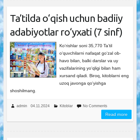
Ta’tilda o‘qish uchun badiiy
adabiyotlar ro‘yxati (7 sinf)
Ko‘rishlar soni 35,770 Ta’til
o‘quvchilarni nafaqat go‘zal ob-
havo bilan, balki darslar va uy
vazifalarining yo‘qligi bilan ham
xursand qiladi. Biroq, kitoblarni eng
uzoq javonga qo‘yishga
shoshilmang.
admin
04.11.2024
Kitoblar
No Comments
Read more