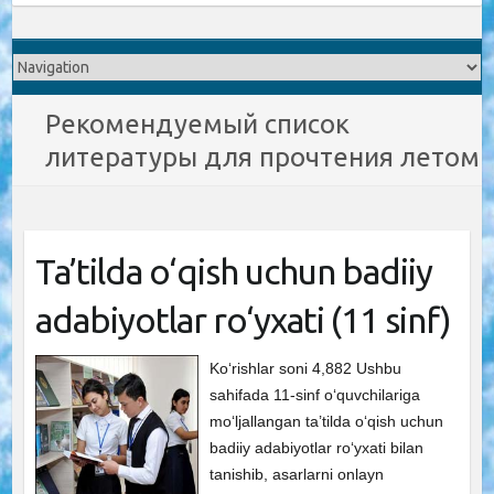
Рекомендуемый список
литературы для прочтения летом
Ta’tilda o‘qish uchun badiiy
adabiyotlar ro‘yxati (11 sinf)
Ko‘rishlar soni 4,882 Ushbu
sahifada 11-sinf o‘quvchilariga
mo‘ljallangan ta’tilda o‘qish uchun
badiiy adabiyotlar ro‘yxati bilan
tanishib, asarlarni onlayn