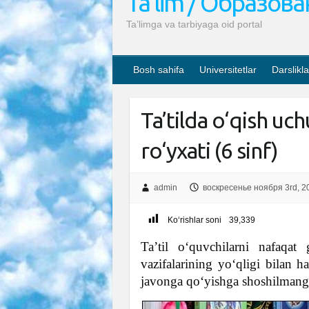
Ta’lim / Образов
Ta’limga va tarbiyaga oid portal
Bosh sahifa
Universitetlar
Darslikla
Ta’tilda o‘qish uc
ro‘yxati (6 sinf)
admin
воскресенье ноября 3rd, 2
Ko‘rishlar soni
39,339
Ta’til o‘quvchilarni nafaqat
vazifalarining yo‘qligi bilan 
javonga qo‘yishga shoshilmang