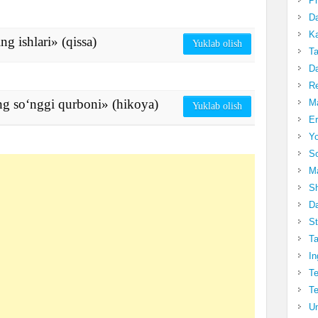
Pr
Da
Ka
 ishlari» (qissa)
Yuklab olish
Ta
Da
R
g so‘nggi qurboni» (hikoya)
Ma
Yuklab olish
Er
Yo
So
Ma
Sh
Da
St
Ta
In
Te
Te
Un