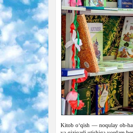
Kitob o‘qish — noqulay ob-hav
va qiziqarli utishiga yordam be