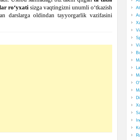
A
ar ro‘yxati
sizga vaqtingizni unumli o‘tkazish
At
gan darslarga oldindan tayyorgarlik vazifasini
Au
Xa
Vi
Sp
Vi
Bo
Ma
La
Ma
O‘
Ma
Di
Xo
Sa
In
Ko
Ru