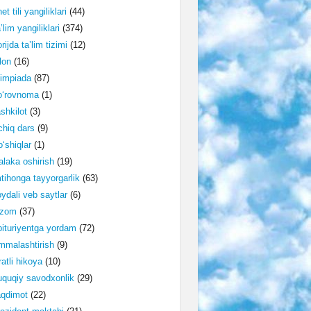
et tili yangiliklari
(44)
’lim yangiliklari
(374)
rijda ta’lim tizimi
(12)
lon
(16)
impiada
(87)
o‘rovnoma
(1)
shkilot
(3)
hiq dars
(9)
‘shiqlar
(1)
laka oshirish
(19)
tihonga tayyorgarlik
(63)
ydali veb saytlar
(6)
izom
(37)
ituriyentga yordam
(72)
malashtirish
(9)
ratli hikoya
(10)
quqiy savodxonlik
(29)
aqdimot
(22)