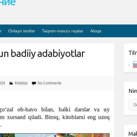
ание
r
Onlayn testlar
Taqvim-mavzu rejalar
Aloqa
hun badiiy adabiyotlar
Til
024
Kitoblar
No Comments
Nim
Sea
 go‘zal ob-havo bilan, balki darslar va uy
ham xursand qiladi. Biroq, kitoblarni eng uzoq
.
Mak