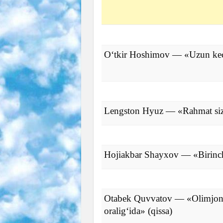
O‘tkir Hoshimov — «Uzun kecha
Lengston Hyuz — «Rahmat siz
Hojiakbar Shayxov — «Birinch
Otabek Quvvatov — «Olimjonn
oralig‘ida» (qissa)