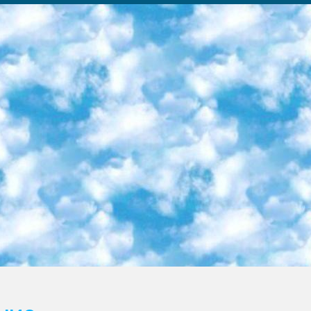
ка образовательный центр (Худайкулов Ш.) итоговый государственный аттестационный экзамен ориентирован на творческое и логическое мышление при подготовке базы материалов учитывать введение заданий. 5. Следует отметить, что: сертификат государственного образца о знании общеобразовательного предмета и как минимум национальный уровень B1 по предметам на иностранных языках, указанным в Приложении 2. или международно признанный сертификат эквивалентного уровня студенты, изучающие определенный предмет, освобождаются от экзамена; по соответствующим предметам запланирована итоговая государственная аттестация за день до дня, путем жеребьевки Рабочей группой (в письменной форме по предметам, проводимым в форме) из числа сформированных вариантов выбрано 2 варианта; 2 выбранных варианта экзамена анонсированы на официальном сайте министерства и все выпускники по всей стране на основе этих вариантов проводит итоговую государственную аттестацию. 6. Государственное образование учащихся средних общеобразовательных учреждений. знания в соответствии с квалификационными требованиями, которые необходимо приобрести на основании стандартов итоговый (выпускной) контроль для 9 и 11 классов в целях тестирования Экзамены (далее – экзамены) состоят из предметов, перечисленных в приложении 1. будет сделано. 7. Экзамены пройдут с 26 мая по 15 июня 2024 г. (кроме науки физического воспитания). 8. Физическая для учащихся 9 классов общесредних образовательных учреждений. Экзамены по предмету «Образование, квалификация медицина» 1-6 мая 2024 года. сотрудники перевести под присмотр (с отклонениями в физическом или умственном развитии) специализированная школа для детей, школы-интернаты и со сколиозом школы-интернаты санаторного типа для больных детей исключены). 9. Он был слепым, слабовидящим и имел нарушения опорно-двигательного аппарата. экзамены в специализированных школах и интернатах для детей должны проводиться исходя из требований, предъявляемых к общеобразовательным учреждениям (физкультура кроме науки). 10. Специализированная школа для глухих и слабослышащих детей. и экзамены в интернатах и быть реализован в виде письменного теста по математике. 11. Специальность для умственно отсталых детей. Для 9 класса Родной язык и литературное письмо Государственный язык (язык обучения – узбекский). для неклассов) написано Математическое письмо Письменная/устная история Узбекистана Физическое воспитание практично Итоговый контроль Для 11 класса Написание родного языка и литературы (эссе) Математическое письмо Узбекский язык (обучение на узбекском языке) не посещающее общее среднее образование для учреждений)/Образовательное учреждение выбор письменный и устный Иностранный язык письменный/устный Письменная/устная история Узбекистана *По выбору студента:  Химия  Физика  Основы государственного права  География 10 бесплатных образовательных ресурсов - Мы составили подборку онлайн-проектов с интерактивными упражнениями, видеолекциями и статьями. Они помогут вам обрести новые и освежить старые знания бесплатно. 1. «ИНТУИТ» Старейшая образовательная площадка Рунета. Здесь вы найдёте сотни текстовых и видеокурсов на десятки различных тем — от программирования до психологии. Многие курсы подготовлены российскими университетами и крупными международными компаниями вроде Intel и Microsoft. Самостоятельное обучение бесплатное, но желающие могут оплатить услуги персональных наставников. 2. «Смартия» знакомит с актуальными профессиями и подсказывает, как им обучаться. Выбрав заинтересовавшую вас специальность — SMM-специалист, фотограф, веб-дизайнер или другую, — увидите список необходимых для неё умений. Чтобы вы могли освоить их самостоятельно, для каждого умения площадка отображает подборку ссылок на учебные материалы. Хотя «Смартия» ориентируется на русскоязычную аудиторию, часть контента всё же доступна только на английском. 3. «Лекторий Физтеха» Проект Московского физико-технического института (Физтеха). С его помощью вы можете смотреть онлайн серии лекций, записанные на видео в этом вузе. В числе доступных предметов — физика, биология, химия, информационные технологии и другие. К некоторым лекциям администрация ресурса прилагает готовые конспекты, которые можно скачивать в PDF-формате. 4. ITMOcourses Онлайн-площадка Санкт-Петербургского национального исследовательского университета информационных технологий, механики и оптики (ИТМО). Ресурс предоставляет свободный доступ к курсам, разработанным в этом вузе. Каталог материалов разбит на четыре категории: «Оптические системы и технологии», «Приборостроение и робототехника», «Информационные технологии» и «Биотехнологии». Курсы состоят из видеолекций, интерактивных демонстраций и заданий. 5. «КиберЛенинка» Электронная научная библиот