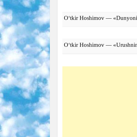
O‘tkir Hoshimov — «Dunyoning
O‘tkir Hoshimov — «Urushnin