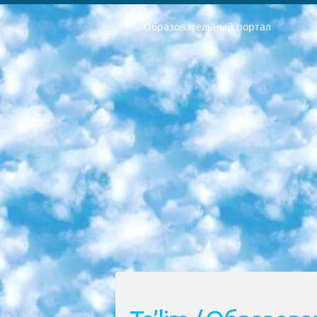
Образовательный портал
РЕСПУБЛИКА УЗБЕКИСТАН МИНИСТРЕРСТВО ДОШКОЛЬНОГО И ШКОЛЬНОГО ОБРАЗОВАНИЯ КОМАНДА в общеобразовательных учреждениях в 2023-2024 учебном году организация и проведение итоговой государственной аттестации обучающихся о Министра дошкольного и школьного образования Республики Узбекистан от 4 марта 2008 года (постановлением Минюста от 20 марта 2008 года № 1778 государственной регистрации) «Итоговое состояние учащихся общего среднего образования на основании положения об утверждении положения об аттестации общего среднего образования выпускной экзамен студентов в образовательных учреждениях в 2023-2024 учебном году В целях организации и прохождения аттестации приказываю: 1. Следующее: перечень предметов, по которым будет проводиться итоговая государственная аттестация и экзамен формы перевода согласно приложению 1; сертификаты международного образца, оценивающие уровень владения иностранными языками перечень согласно приложению 2; 2. Педагогический при специализированных образовательных учреждениях. научно-практический центр квалификации и международной оценки (Д.Давидова) 2024 г. До 25 марта: задания по предметам, по которым будет проводиться итоговая аттестация разработка и утверждение технических условий; итоговая аттестация на основании разработанного предметного задания разработка вопросов по предметам (устно и письменно), экзамен передача; общеобразовательные средние школы и специальные учебные заведения учащиеся выпускных классов школ и интернатов в агентской системе подготовка базы данных экзаменационных материалов и критериев оценки; перевод базы экзаменационных материалов на все языки обучения подать в Республиканский образовательный центр для изготовления; варианты экзаменов на основе разработанных контрольных материалов пусть будут поставлены задачи формирования. 3. Республиканский образовательный центр (Ш.Худайкулов) до 5 апреля 2024 года. до: база данных предоставленных экзаменационных материалов на все языки обучения перевод и экспертиза; для слепых, слабовидящих, глухих, слабослышащих и умственно отсталых детей учащиеся выпускных классов специализированных школ и школ-интернатов база данных экзаменационных материалов на всех преподаваемых языках подготовка критериев оценки; специализированные школы для умственно отсталых детей и технологии для учащихся выпускных классов школ-интернатов разработка соответствующих рекомендаций и критериев проведения ЕГЭ по естествознанию давать задания. 4. Педагогический при специализированных образовательных учреждениях. Научно-практический центр навыков и международной оценки (Д.Давидова), Республи