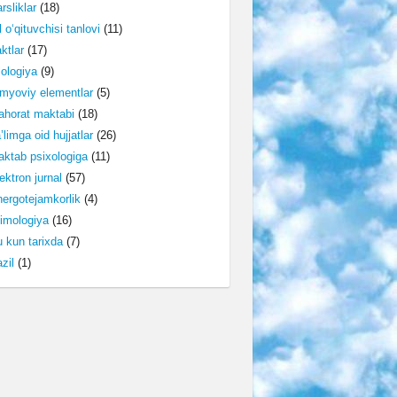
rsliklar
(18)
l o‘qituvchisi tanlovi
(11)
ktlar
(17)
lologiya
(9)
myoviy elementlar
(5)
horat maktabi
(18)
’limga oid hujjatlar
(26)
ktab psixologiga
(11)
ektron jurnal
(57)
ergotejamkorlik
(4)
imologiya
(16)
 kun tarixda
(7)
zil
(1)