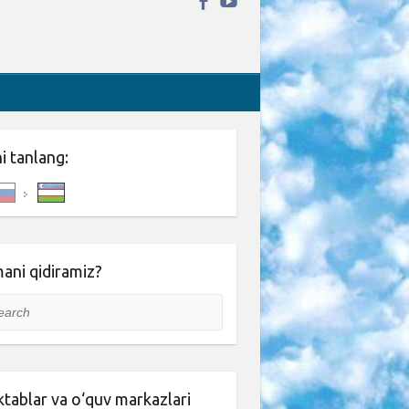
ni tanlang:
ani qidiramiz?
rch
tablar va o‘quv markazlari