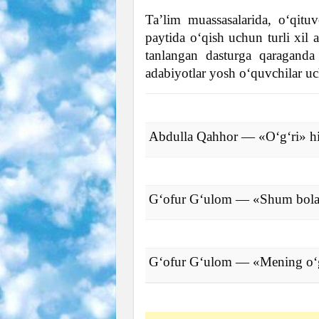
Ta’lim muassasalarida, o‘qituv
paytida o‘qish uchun turli xil a
tanlangan dasturga qaraganda
adabiyotlar yosh o‘quvchilar uch
Abdulla Qahhor — «O‘g‘ri» h
Gʻofur Gʻulom — «Shum bola
Gʻofur Gʻulom — «Mening o‘g