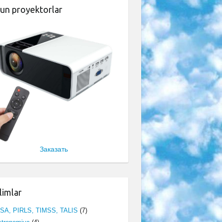
un proyektorlar
Заказать
limlar
ISA, PIRLS, TIMSS, TALIS
(7)