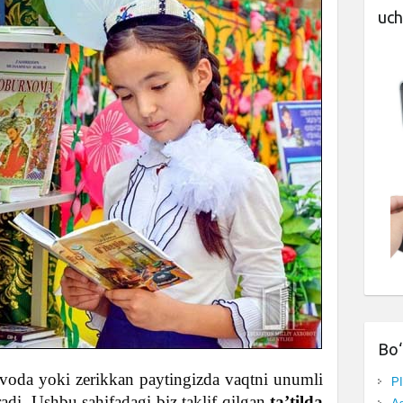
uch
Bo‘
oda yoki zerikkan paytingizda vaqtni unumli
P
radi. Ushbu sahifadagi biz taklif qilgan
ta’tilda