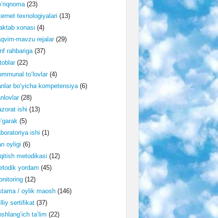
‘riqnoma
(23)
ternet texnologiyalari
(13)
ktab xonasi
(4)
qvim-mavzu rejalar
(29)
nf rahbariga
(37)
toblar
(22)
mmunal to‘lovlar
(4)
nlar bo‘yicha kompetensiya
(6)
nlovlar
(28)
zorat ishi
(13)
‘garak
(5)
boratoriya ishi
(1)
n oyligi
(6)
qitish metodikasi
(12)
etodik yordam
(45)
nitoring
(12)
tama / oylik maosh
(146)
lliy sertifikat
(37)
shlang‘ich ta’lim
(22)