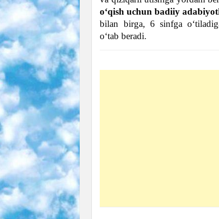
o‘qish uchun badiiy adabiyotl
bilan birga, 6 sinfga o‘tiladi
o‘tab beradi.