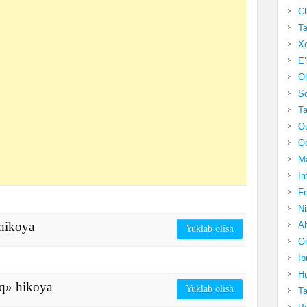
Ch
Ta
Xo
E’
Ol
S
Ta
Oc
Qo
Ma
Im
Fo
N
hikoya
Ab
Yuklab olish
Om
Ib
Hu
» hikoya
Yuklab olish
T