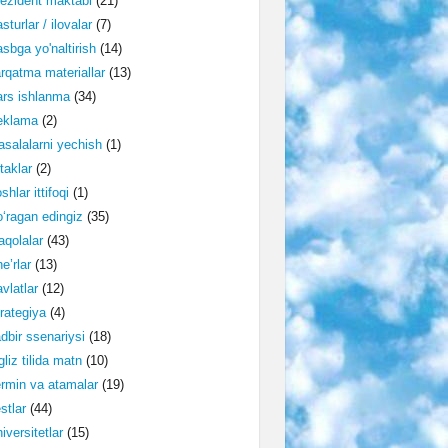
ezident maktabi
(21)
sturlar / ilovalar
(7)
sbga yo'naltirish
(14)
rqatma materiallar
(13)
rs ishlanma
(34)
eklama
(2)
salalarni yechish
(1)
taklar
(2)
shlar ittifoqi
(1)
‘ragan edingiz
(35)
qolalar
(43)
e’rlar
(13)
vlatlar
(12)
rategiya
(4)
dbir ssenariysi
(18)
gliz tilida matn
(10)
rmin va atamalar
(19)
stlar
(44)
iversitetlar
(15)