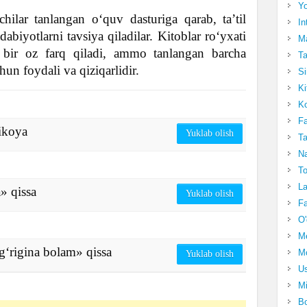
Yo
chilar tanlangan o‘quv dasturiga qarab, ta’til
In
dabiyotlarni tavsiya qiladilar. Kitoblar ro‘yxati
Ma
 bir oz farq qiladi, ammo tanlangan barcha
Ta
un foydali va qiziqarlidir.
Si
Ki
Ko
Fa
ikoya
Yuklab olish
Ta
Na
To
La
» qissa
Yuklab olish
Fa
O'
M
‘rigina bolam» qissa
Mo
Yuklab olish
Us
Mi
Bo