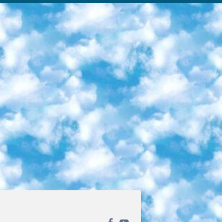
ека открытого доступа. Каталог площадки регулярно обрастает текстами статей из различных научных изданий. Сгруппированные по журналам и рубрикам публикации можно читать онлайн или скачивать целиком в PDF-формате. Проект нацелен на популяризацию науки за счёт открытого доступа к качественной информации. 6. «ПостНаука» На этом ресурсе публикуют подборки видеолекций, составленные экспертами из разных отраслей и объединённые общими темами. Среди них, к примеру, есть серии «Биоинформатика и геномика», «Культура средневековой Скандинавии» и Cinema Studies о теории кино. Каждая подборка лекций — логически связанная история, рассказанная экспертом от первого лица. Кроме того, на сайте появляются научно-образовательные статьи и тесты на разные темы. 7. «Newочём» Команда проекта «Newочём» отбирает самые интересные тексты из англоязычных СМИ и переводит те из них, за которые голосуют участники сообщества «ВКонтакте». По большей части это научно-популярные статьи. Редакторы придумывают лишь заголовки, в остальном содержание переводов соответствует оригиналам. Полные тексты можно читать прямо в социальной сети. 8. InternetUrok Онлайн-база материалов по основным дисциплинам школьной программы. Информация на сайте структурирована по классам, предметам и темам (урокам). Каждый урок состоит из видеолекций и конспектов. Есть также интерактивные тренажёры и тесты для закрепления пройденного материала. Даже если вы давно окончили школу, возможность повторить программу старших классов всегда может пригодиться. 9. Edutainme Ещё один ресурс об образовании. В отличие от Newtonew, как мне кажется, Edutainme больше ориентируется на представителей индустрии: педагогов, предпринимателей, разработчиков образовательных проектов. Но и любой, кто просто стремится к саморазвитию, найдёт на сайте много полезного и интересного для себя. Например, информацию о новых курсах и образовательных сервисах. 10. Newtonew Онлайн-медиа об образовании и обучении в широком смысле. Авторы Newtonew пишут об инструментах, заведениях, тактиках и стратегиях, которые помогают учить других и получать новые знания самостоятельно. На этой площадке вы найдёте новости, обзоры, аналитические мат