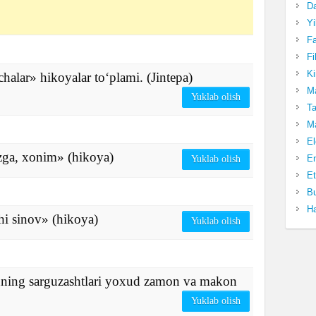
Da
Yi
Fa
Fi
Ki
lar» hikoyalar to‘plami. (Jintepa)
Ma
Yuklab olish
Ta
Ma
El
ga, xonim» (hikoya)
En
Yuklab olish
Et
Bu
Ha
i sinov» (hikoya)
Yuklab olish
ing sarguzashtlari yoxud zamon va makon
Yuklab olish