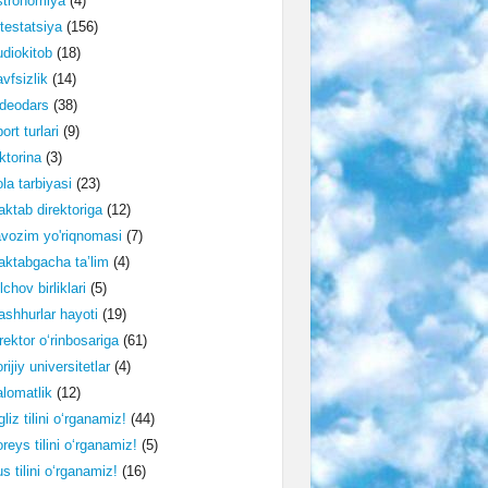
stronomiya
(4)
testatsiya
(156)
diokitob
(18)
vfsizlik
(14)
deodars
(38)
ort turlari
(9)
ktorina
(3)
la tarbiyasi
(23)
ktab direktoriga
(12)
vozim yo'riqnomasi
(7)
ktabgacha ta’lim
(4)
lchov birliklari
(5)
shhurlar hayoti
(19)
rektor o‘rinbosariga
(61)
rijiy universitetlar
(4)
lomatlik
(12)
gliz tilini o‘rganamiz!
(44)
reys tilini o‘rganamiz!
(5)
s tilini o‘rganamiz!
(16)