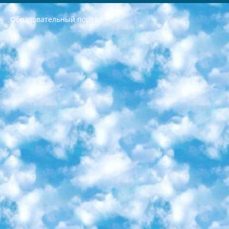
Образовательный портал
РЕСПУБЛИКА УЗБЕКИСТАН МИНИСТРЕРСТВО ДОШКОЛЬНОГО И ШКОЛЬНОГО ОБРАЗОВАНИЯ КОМАНДА в общеобразовательных учреждениях в 2023-2024 учебном году организация и проведение итоговой государственной аттестации обучающихся о Министра дошкольного и школьного образования Республики Узбекистан от 4 марта 2008 года (постановлением Минюста от 20 марта 2008 года № 1778 государственной регистрации) «Итоговое состояние учащихся общего среднего образования на основании положения об утверждении положения об аттестации общего среднего образования выпускной экзамен студентов в образовательных учреждениях в 2023-2024 учебном году В целях организации и прохождения аттестации приказываю: 1. Следующее: перечень предметов, по которым будет проводиться итоговая государственная аттестация и экзамен формы перевода согласно приложению 1; сертификаты международного образца, оценивающие уровень владения иностранными языками перечень согласно приложению 2; 2. Педагогический при специализированных образовательных учреждениях. научно-практический центр квалификации и международной оценки (Д.Давидова) 2024 г. До 25 марта: задания по предметам, по которым будет проводиться итоговая аттестация разработка и утверждение технических условий; итоговая аттестация на основании разработанного предметного задания разработка вопросов по предметам (устно и письменно), экзамен передача; общеобразовательные средние школы и специальные учебные заведения учащиеся выпускных классов школ и интернатов в агентской системе подготовка базы данных экзаменационных материалов и критериев оценки; перевод базы экзаменационных материалов на все языки обучения подать в Республиканский образовательный центр для изготовления; варианты экзаменов на основе разработанных контрольных материалов пусть будут поставлены задачи формирования. 3. Республиканский образовательный центр (Ш.Худайкулов) до 5 апреля 2024 года. до: база данных предоставленных экзаменационных материалов на все языки обучения перевод и экспертиза; для слепых, слабовидящих, глухих, слабослышащих и умственно отсталых детей учащиеся выпускных классов специализированных школ и школ-интернатов база данных экзаменационных материалов на всех преподаваемых языках подготовка критериев оценки; специализированные школы для умственно отсталых детей и технологии для учащихся выпускных классов школ-интернатов разработка соответствующих рекомендаций и критериев проведения ЕГЭ по естествознанию давать задания. 4. Педагогический при специализированных образовательных учреждениях. Научно-практический центр навыков и международной оценки (Д.Давидова), Республика образовательный центр (Худайкулов Ш.) итоговый государственный аттестационный экзамен ориентирован на творческое и логическое мышление при подготовке базы материалов учитывать введение заданий. 5. Следует отметить, что: сертификат государственного образца о знании общеобразовательного предмета и как минимум национальный уровень B1 по предметам на иностранных языках, указанным в Приложении 2. или международно признанный сертификат эквивалентного уровня студенты, изучающие определенный предмет, освобождаются от экзамена; по соответствующим предметам запланирована итоговая государственная аттестация за день до дня, путем жеребьевки Рабочей группой (в письменной форме по предметам, проводимым в форме) из числа сформированных вариантов выбрано 2 варианта; 2 выбранных варианта экзамена анонсированы на официальном сайте министерства и все выпускники по всей стране на основе этих вариантов проводит итоговую государственную аттестацию. 6. Государственное образование учащихся средних общеобразовательных учреждений. знания в соответствии с квалификационными требованиями, которые необходимо приобрести на основании стандартов итоговый (выпускной) контроль для 9 и 11 классов в целях тестирования Экзамены (далее – экзамены) состоят из предметов, перечисленных в приложении 1. будет сделано. 7. Экзамены пройдут с 26 мая по 15 июня 2024 г. (кроме науки физического воспитания). 8. Физическая для учащихся 9 классов общесредних образовательных учреждений. Экзамены по предмету «Образование, квалификация медицина» 1-6 мая 2024 года. сотрудники перевести под присмотр (с отклонениями в физическом или умственном развитии) специализированная школа для детей, школы-интернаты и со сколиозом школы-интернаты санаторного типа для больных детей исключены). 9. Он был слепым, слабовидящим и имел нарушения опорно-двигательного аппарата. экзамены в специализированных школах и интернатах для детей должны проводиться исходя из требований, предъявляемых к общеобразовательным учреждениям (физкультура кроме науки). 10. Специализированная школа для глухих и слабослышащих детей. и экзамены в интернатах и быть реализован в виде письменного теста по математике. 11. Специальность для умственно отсталых детей. Для 9 класса Родной язык и литературное письмо Государственный язык (язык обучения – узбекский). для неклассов) написано Математическое письмо Письменная/устная история Узбекистана Физическое воспитание практично Итоговый контроль Для 11 класса Написание родного языка и литературы (эссе) Математическое письмо Узбекский язык (обучение на узбекском языке) не посещающее общее среднее образование для учреждений)/Образовательное учреждение выбор письменный и устный Иностранный язык письменный/устный Письменная/устная история Узбекистана *По выбору студента:  Химия  Физика  Основы государственного права  География 10 бесплатных образовательных ресурсов - Мы составили подборку онлайн-проектов с интерактивными упражнениями, видеолекциями и статьями. Они помогут вам обрести новые и освежить старые знания бесплатно. 1. «ИНТУИТ» Старейшая образовательная площадка Рунета. Здесь вы найдёте сотни текстовых и видеокурсов на десятки различных тем — от программирования до психологии. Многие курсы подготовлены российскими университетами и крупными международными компаниями вроде Intel и Microsoft. Самостоятельное обучение бесплатное, но желающие могут оплатить услуги персональных наставников. 2. «Смартия» знакомит с актуальными профессиями и подсказывает, как им обучаться. Выбрав заинтересовавшую вас специальность — SMM-специалист, фотограф, веб-дизайнер или другую, — увидите список необходимых для неё умений. Чтобы вы могли освоить их самостоятельно, для каждого умения площадка отображает подборку ссылок на учебные материалы. Хотя «Смартия» ориентируется на русскоязычную аудиторию, часть контента всё же доступна только на английском. 3. «Лекторий Физтеха» Проект Московского физико-технического института (Физтеха). С его помощью вы можете смотреть онлайн серии лекций, записанные на видео в этом вузе. В числе доступных предметов — физика, биология, химия, информационные технологии и другие. К некоторым лекциям администрация ресурса прилагает готовые конспекты, которые можно скачивать в PDF-формате. 4. ITMOcourses Онлайн-площадка Санкт-Петербургского национального исследовательского университета информационных технологий, механики и оптики (ИТМО). Ресурс предоставляет свободный доступ к курсам, разработанным в этом вузе. Каталог материалов разбит на четыре категории: «Оптические системы и технологии», «Приборостроение и робототехника», «Информационные технологии» и «Биотехнологии». Курсы состоят из видеолекций, интерактивных демонстраций и заданий. 5. «КиберЛенинка» Электронная научная библиотека открытого доступа. Каталог площадки регулярно обрастает текстами статей из различных научных изданий. Сгруппированные по журналам и рубрикам публикации можно читать онлайн или скачивать целиком в PDF-формате. Проект нацелен на популяризацию науки за счёт открытого доступа к качественной информации. 6. «ПостНаука» На этом ресурсе публикуют подборки видеолекций, составленные экспертами из разных отраслей и объединённые общими темами. Среди них, к примеру, есть серии «Биоинформатика и геномика», «Культура средневековой Скандинавии» и Cinema Studies о теории кино. Каждая подборка лекций — логически связанная история, рассказанная экспертом от первого лица. Кроме того, на сайте появляются научно-образовательные статьи и тесты на разные темы. 7. «Newочём» Команда проекта «Newочём» отбирает самые интересные тексты из англоязычных СМИ и переводит те из них, за которые голосуют участники сообщества «ВКонтакте». По большей части это научно-популярные статьи. Редакторы придумывают лишь заголовки, в остальном содержание переводов соответствует оригиналам. Полные тексты можно читать прямо в социальной сети. 8. InternetUrok Онлайн-база материалов по основным дисциплинам школьной программы. Информация на сайте структурирована по классам, предметам и темам (урокам). Каждый урок состоит из видеолекций и конспектов. Есть также интерактивные тренажёры и тесты для закрепления пройденного материала. Даже если вы давно окончили школу, возможность повторить программу старших классов всегда может пригодиться. 9. Edutainme Ещё один ресурс об образовании. В отличие от Newtonew, как мне кажется, Edutainme больше ориентируется на представителей индустрии: педагогов, предпринимателей, разработчиков образовательных проектов. Но и любой, кто просто стремится к саморазвитию, найдёт на сайте много полезного и интересного для себя. Например, информацию о новых курсах и образовательных сервисах. 10. Newtonew Онлайн-медиа об образовании и обучении в широком смысле. Авторы Newtonew пишут об инструментах, заведениях, тактиках и стратегиях, которые помогают учить других и получать новые знания самостоятельно. На этой площадке вы найдёте новости, обзоры, аналитические мат