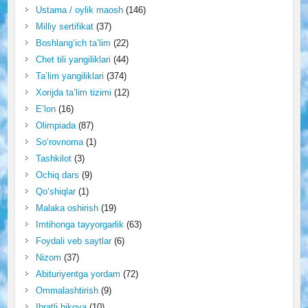
Ustama / oylik maosh
(146)
Milliy sertifikat
(37)
Boshlang‘ich ta’lim
(22)
Chet tili yangiliklari
(44)
Ta’lim yangiliklari
(374)
Xorijda ta’lim tizimi
(12)
E’lon
(16)
Olimpiada
(87)
So‘rovnoma
(1)
Tashkilot
(3)
Ochiq dars
(9)
Qo‘shiqlar
(1)
Malaka oshirish
(19)
Imtihonga tayyorgarlik
(63)
Foydali veb saytlar
(6)
Nizom
(37)
Abituriyentga yordam
(72)
Ommalashtirish
(9)
Ibratli hikoya
(10)