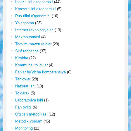
Ingliz tilini o‘rganamiz!
(44)
Koreys tilini o‘rganamiz!
(5)
Rus tilini o‘rganamiz!
(16)
Yo‘riqnoma
(23)
Internet texnologiyalari
(13)
Maktab xonasi
(4)
Taqvim-mavzu rejalar
(29)
Sinf rahbariga
(37)
Kitoblar
(22)
Kommunal to‘lovlar
(4)
Fanlar bo‘yicha kompetensiya
(6)
Tanlovlar
(28)
Nazorat ishi
(13)
To‘garak
(5)
Laboratoriya ishi
(1)
Fan oyligi
(6)
O'qitish metodikasi
(12)
Metodik yordam
(45)
Monitoring
(12)