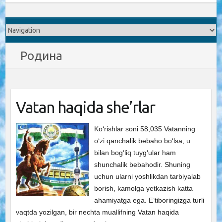
Родина
Vatan haqida she’rlar
Ko‘rishlar soni 58,035 Vatanning
o‘zi qanchalik bebaho bo‘lsa, u
bilan bog‘liq tuyg‘ular ham
shunchalik bebahodir. Shuning
uchun ularni yoshlikdan tarbiyalab
borish, kamolga yetkazish katta
ahamiyatga ega. E’tiboringizga turli
vaqtda yozilgan, bir nechta muallifning Vatan haqida