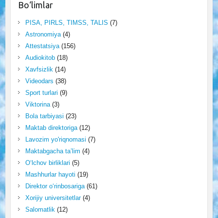
Bo‘limlar
PISA, PIRLS, TIMSS, TALIS
(7)
Astronomiya
(4)
Attestatsiya
(156)
Audiokitob
(18)
Xavfsizlik
(14)
Videodars
(38)
Sport turlari
(9)
Viktorina
(3)
Bola tarbiyasi
(23)
Maktab direktoriga
(12)
Lavozim yo'riqnomasi
(7)
Maktabgacha ta’lim
(4)
O‘lchov birliklari
(5)
Mashhurlar hayoti
(19)
Direktor o‘rinbosariga
(61)
Xorijiy universitetlar
(4)
Salomatlik
(12)