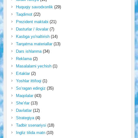
Huquqiy savodxonlik
(29)
Taqdimot
(22)
Prezident maktabi
(21)
Dasturlar / ilovalar
(7)
Kasbga yo'naltirish
(14)
Tarqatma materiallar
(13)
Dars ishlanma
(34)
Reklama
(2)
Masalalarni yechish
(1)
Ertaklar
(2)
Yoshlar ittifoqi
(1)
So‘ragan edingiz
(35)
Maqolalar
(43)
She’rlar
(13)
Davlatlar
(12)
Strategiya
(4)
Tadbir ssenariysi
(18)
Ingliz tilida matn
(10)