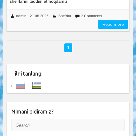
she’rlarini taqdim etmoqdamiz.
admin
21.08.2025
She’rlar
2 Comments
Read more
1
Tilni tanlang:
Nimani qidiramiz?
Search