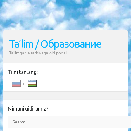
Ta’lim / Образование
Ta’limga va tarbiyaga oid portal
Tilni tanlang:
Nimani qidiramiz?
Search