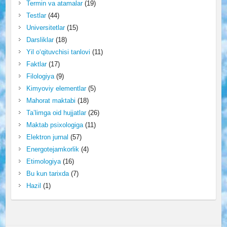
Termin va atamalar
(19)
Testlar
(44)
Universitetlar
(15)
Darsliklar
(18)
Yil o‘qituvchisi tanlovi
(11)
Faktlar
(17)
Filologiya
(9)
Kimyoviy elementlar
(5)
Mahorat maktabi
(18)
Ta’limga oid hujjatlar
(26)
Maktab psixologiga
(11)
Elektron jurnal
(57)
Energotejamkorlik
(4)
Etimologiya
(16)
Bu kun tarixda
(7)
Hazil
(1)