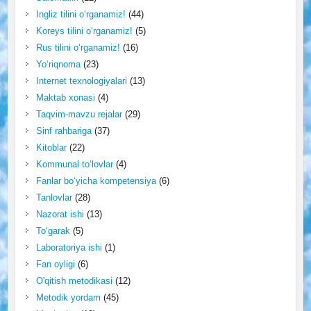
Ingliz tilini o‘rganamiz!
(44)
Koreys tilini o‘rganamiz!
(5)
Rus tilini o‘rganamiz!
(16)
Yo‘riqnoma
(23)
Internet texnologiyalari
(13)
Maktab xonasi
(4)
Taqvim-mavzu rejalar
(29)
Sinf rahbariga
(37)
Kitoblar
(22)
Kommunal to‘lovlar
(4)
Fanlar bo‘yicha kompetensiya
(6)
Tanlovlar
(28)
Nazorat ishi
(13)
To‘garak
(5)
Laboratoriya ishi
(1)
Fan oyligi
(6)
O'qitish metodikasi
(12)
Metodik yordam
(45)