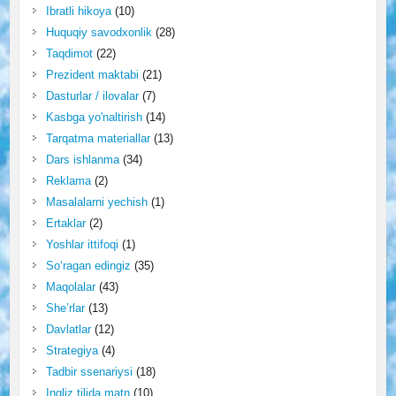
Ibratli hikoya
(10)
Huquqiy savodxonlik
(28)
Taqdimot
(22)
Prezident maktabi
(21)
Dasturlar / ilovalar
(7)
Kasbga yo'naltirish
(14)
Tarqatma materiallar
(13)
Dars ishlanma
(34)
Reklama
(2)
Masalalarni yechish
(1)
Ertaklar
(2)
Yoshlar ittifoqi
(1)
So‘ragan edingiz
(35)
Maqolalar
(43)
She’rlar
(13)
Davlatlar
(12)
Strategiya
(4)
Tadbir ssenariysi
(18)
Ingliz tilida matn
(10)