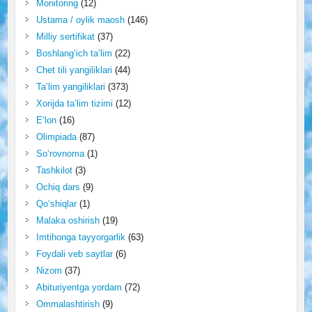
Monitoring
(12)
Ustama / oylik maosh
(146)
Milliy sertifikat
(37)
Boshlang‘ich ta’lim
(22)
Chet tili yangiliklari
(44)
Ta’lim yangiliklari
(373)
Xorijda ta’lim tizimi
(12)
E’lon
(16)
Olimpiada
(87)
So‘rovnoma
(1)
Tashkilot
(3)
Ochiq dars
(9)
Qo‘shiqlar
(1)
Malaka oshirish
(19)
Imtihonga tayyorgarlik
(63)
Foydali veb saytlar
(6)
Nizom
(37)
Abituriyentga yordam
(72)
Ommalashtirish
(9)