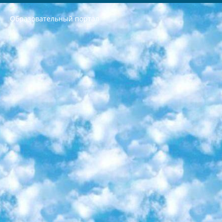
Образовательный портал
РЕСПУБЛИКА УЗБЕКИСТАН МИНИСТРЕРСТВО ДОШКОЛЬНОГО И ШКОЛЬНОГО ОБРАЗОВАНИЯ КОМАНДА в общеобразовательных учреждениях в 2023-2024 учебном году организация и проведение итоговой государственной аттестации обучающихся о Министра дошкольного и школьного образования Республики Узбекистан от 4 марта 2008 года (постановлением Минюста от 20 марта 2008 года № 1778 государственной регистрации) «Итоговое состояние учащихся общего среднего образования на основании положения об утверждении положения об аттестации общего среднего образования выпускной экзамен студентов в образовательных учреждениях в 2023-2024 учебном году В целях организации и прохождения аттестации приказываю: 1. Следующее: перечень предметов, по которым будет проводиться итоговая государственная аттестация и экзамен формы перевода согласно приложению 1; сертификаты международного образца, оценивающие уровень владения иностранными языками перечень согласно приложению 2; 2. Педагогический при специализированных образовательных учреждениях. научно-практический центр квалификации и международной оценки (Д.Давидова) 2024 г. До 25 марта: задания по предметам, по которым будет проводиться итоговая аттестация разработка и утверждение технических условий; итоговая аттестация на основании разработанного предметного задания разработка вопросов по предметам (устно и письменно), экзамен передача; общеобразовательные средние школы и специальные учебные заведения учащиеся выпускных классов школ и интернатов в агентской системе подготовка базы данных экзаменационных материалов и критериев оценки; перевод базы экзаменационных материалов на все языки обучения подать в Республиканский образовательный центр для изготовления; варианты экзаменов на основе разработанных контрольных материалов пусть будут поставлены задачи формирования. 3. Республиканский образовательный центр (Ш.Худайкулов) до 5 апреля 2024 года. до: база данных предоставленных экзаменационных материалов на все языки обучения перевод и экспертиза; для слепых, слабовидящих, глухих, слабослышащих и умственно отсталых детей учащиеся выпускных классов специализированных школ и школ-интернатов база данных экзаменационных материалов на всех преподаваемых языках подготовка критериев оценки; специализированные школы для умственно отсталых детей и технологии для учащихся выпускных классов школ-интернатов разработка соответствующих рекомендаций и критериев проведения ЕГЭ по естествознанию давать задания. 4. Педагогический при специализированных образовательных учреждениях. Научно-практический центр навыков и международной оценки (Д.Давидова), Республика образовательный центр (Худайкулов Ш.) итоговый государственный аттестационный экзамен ориентирован на творческое и логическое мышление при подготовке базы материалов учитывать введение заданий. 5. Следует отметить, что: сертификат государственного образца о знании общеобразовательного предмета и как минимум национальный уровень B1 по предметам на иностранных языках, указанным в Приложении 2. или международно признанный сертификат эквивалентного уровня студенты, изучающие определенный предмет, освобождаются от экзамена; по соответствующим предметам запланирована итоговая государственная аттестация за день до дня, путем жеребьевки Рабочей группой (в письменной форме по предметам, проводимым в форме) из числа сформированных вариантов выбрано 2 варианта; 2 выбранных варианта экзамена анонсированы на официальном сайте министерства и все выпускники по всей стране на основе этих вариантов проводит итоговую государственную аттестацию. 6. Государственное образование учащихся средних общеобразовательных учреждений. знания в соответствии с квалификационными требованиями, которые необходимо приобрести на основании стандартов итоговый (выпускной) контроль для 9 и 11 классов в целях тестирования Экзамены (далее – экзамены) состоят из предметов, перечисленных в приложении 1. будет сделано. 7. Экзамены пройдут с 26 мая по 15 июня 2024 г. (кроме науки физического воспитания). 8. Физическая для учащихся 9 классов общесредних образовательных учреждений. Экзамены по предмету «Образование, квалификация медицина» 1-6 мая 2024 года. сотрудники перевести под присмотр (с отклонениями в физическом или умственном развитии) специализированная школа для детей, школы-интернаты и со сколиозом школы-интернаты санаторного типа для больных детей исключены). 9. Он был слепым, слабовидящим и имел нарушения опорно-двигательного аппарата. экзамены в специализированных школах и интернатах для детей должны проводиться исходя из требований, предъявляемых к общеобразовательным учреждениям (физкультура кроме науки). 10. Специализированная школа для глухих и слабослышащих детей. и экзамены в интернатах и быть реализован в виде письменного теста по математике. 11. Специальность для умственно отсталых детей. Для 9 класса Родной язык и литературное письмо Государственный язык (язык обучения – узбекский). для неклассов) написано Математическое письмо Письменная/устная история Узбекистана Физическое воспитание практично Итоговый контроль Для 11 класса Написание родного языка и литературы (эссе) Математическое письмо Узбекский язык (обучение на узбекском языке) не посещающее общее среднее образование для учреждений)/Образовательное учреждение выбор письменный и устный Иностранный язык письменный/устный Письменная/устная история Узбекистана *По выбору студента:  Химия  Физика  Основы государственного права  География 10 бесплатных образовательных ресурсов - Мы составили подборку онлайн-проектов с интерактивными упражнениями, видеолекциями и статьями. Они помогут вам обрести новые и освежить старые знания бесплатно. 1. «ИНТУИТ» Старейшая образовательная площадка Рунета. Здесь вы найдёте сотни текстовых и видеокурсов на десятки различных тем — от программирования до психологии. Многие курсы подготовлены российскими университетами и крупными международными компаниями вроде Intel и Microsoft. Самостоятельное обучение бесплатное, но желающие могут оплатить услуги персональных наставников. 2. «Смартия» знакомит с актуальными профессиями и подсказывает, как им обучаться. Выбрав заинтересовавшую вас специальность — SMM-специалист, фотограф, веб-дизайнер или другую, — увидите список необходимых для неё умений. Чтобы вы могли освоить их самостоятельно, для каждого умения площадка отображает подборку ссылок на учебные материалы. Хотя «Смартия» ориентируется на русскоязычную аудиторию, часть контента всё же доступна только на английском. 3. «Лекторий Физтеха» Проект Московского физико-технического института (Физтеха). С его помощью вы можете смотреть онлайн серии лекций, записанные на видео в этом вузе. В числе доступных предметов — физика, биология, химия, информационные технологии и другие. К некоторым лекциям администрация ресурса прилагает готовые конспекты, которые можно скачивать в PDF-формате. 4. ITMOcourses Онлайн-площадка Санкт-Петербургского национального исследовательского университета информационных технологий, механики и оптики (ИТМО). Ресурс предоставляет свободный доступ к курсам, разработанным в этом вузе. Каталог материалов разбит на четыре категории: «Оптические системы и технологии», «Приборостроение и робототехника», «Информационные технологии» и «Биотехнологии». Курсы состоят из видеолекций, интерактивных демонстраций и заданий. 5. «КиберЛенинка» Электронная научная библиотека открытого доступа. Каталог площадки регулярно обрастает текстами статей из различных научных изданий. Сгруппированные по журналам и рубрикам публикации можно читать онлайн или скачивать целиком в PDF-формате. Проект нацелен на популяризацию науки за счёт открытого доступа к качественной информации. 6. «ПостНаука» На этом ресурсе публикуют подборки видеолекций, составленные экспертами из разных отраслей и объединённые общими темами. Среди них, к примеру, есть серии «Биоинформатика и геномика», «Культура средневековой Скандинавии» и Cinema Studies о теории кино. Каждая подборка лекций — логически связанная история, рассказанная экспертом от первого лица. Кроме того, на сайте появляются научно-образовательные статьи и тесты на разные темы. 7. «Newочём» Команда проекта «Newочём» отбирает самые интересные тексты из англоязычных СМИ и переводит те из них, за которые голосуют участники сообщества «ВКонтакте». По большей части это научно-популярные статьи. Редакторы придумывают лишь заголовки, в остальном содержание переводов соответствует оригиналам. Полные тексты можно читать прямо в социальной сети. 8. InternetUrok Онлайн-база материалов по основным дисциплинам школьной программы. Информация на сайте структурирована по классам, предметам и темам (урокам). Каждый урок состоит из видеолекций и конспектов. Есть также интерактивные тренажёры и тесты для закрепления пройденного материала. Даже если вы давно окончили школу, возможность повторить программу старших классов всегда может пригодиться. 9. Edutainme Ещё один ресурс об образовании. В отличие от Newtonew, как мне кажется, Edutainme больше ориентируется на представителей индустрии: педагогов, предпринимателей, разработчиков образовательных проектов. Но и любой, кто просто стремится к саморазвитию, найдёт на сайте много полезного и интересного для себя. Например, информацию о новых курсах и образовательных сервисах. 10. Newtonew Онлайн-медиа об образовании и обучении в широком смысле. Авторы Newtonew пишут об инструментах, заведениях, тактиках и стратегиях, которые помогают учить других и получать новые знания самостоятельно. На этой площадке вы найдёте новости, обзоры, аналитические мат