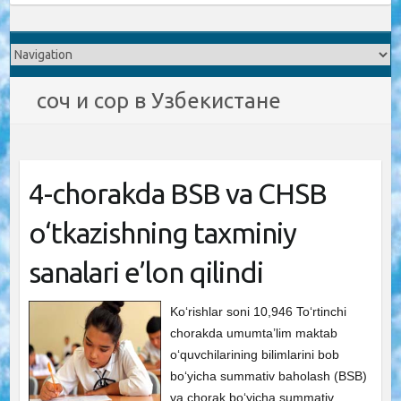
соч и сор в Узбекистане
4-chorakda BSB va CHSB
o‘tkazishning taxminiy
sanalari e’lon qilindi
Ko‘rishlar soni 10,946 To‘rtinchi
chorakda umumta’lim maktab
o‘quvchilarining bilimlarini bob
bo‘yicha summativ baholash (BSB)
va chorak bo‘yicha summativ