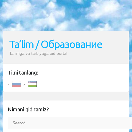
Ta’lim / Образование
Ta’limga va tarbiyaga oid portal
Tilni tanlang:
Nimani qidiramiz?
Search