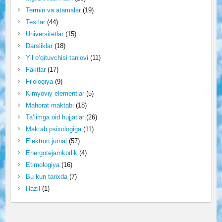
Termin va atamalar
(19)
Testlar
(44)
Universitetlar
(15)
Darsliklar
(18)
Yil o‘qituvchisi tanlovi
(11)
Faktlar
(17)
Filologiya
(9)
Kimyoviy elementlar
(5)
Mahorat maktabi
(18)
Ta’limga oid hujjatlar
(26)
Maktab psixologiga
(11)
Elektron jurnal
(57)
Energotejamkorlik
(4)
Etimologiya
(16)
Bu kun tarixda
(7)
Hazil
(1)