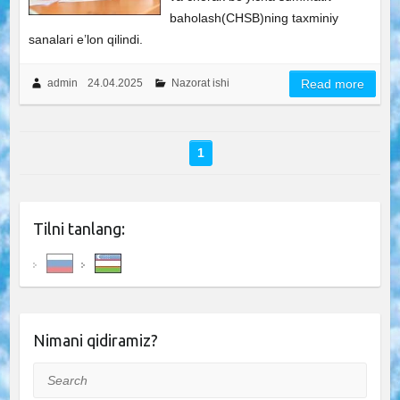
baholash(CHSB)ning taxminiy
sanalari e’lon qilindi.
admin
24.04.2025
Nazorat ishi
Read more
1
Tilni tanlang:
Nimani qidiramiz?
Search