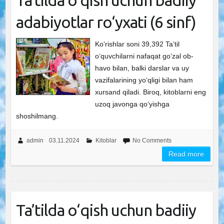
Ta’tilda o‘qish uchun badiiy
adabiyotlar ro‘yxati (6 sinf)
Ko‘rishlar soni 39,392 Ta’til
o‘quvchilarni nafaqat go‘zal ob-
havo bilan, balki darslar va uy
vazifalarining yo‘qligi bilan ham
xursand qiladi. Biroq, kitoblarni eng
uzoq javonga qo‘yishga
shoshilmang.
admin
03.11.2024
Kitoblar
No Comments
Read more
Ta’tilda o‘qish uchun badiiy