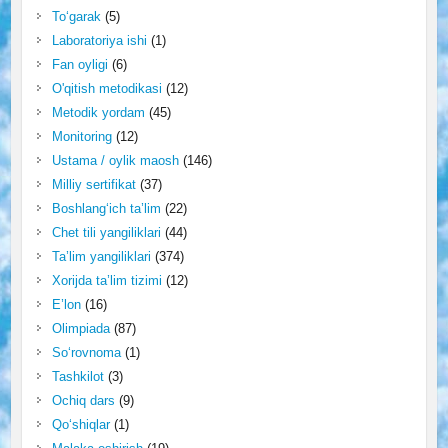
To‘garak
(5)
Laboratoriya ishi
(1)
Fan oyligi
(6)
O'qitish metodikasi
(12)
Metodik yordam
(45)
Monitoring
(12)
Ustama / oylik maosh
(146)
Milliy sertifikat
(37)
Boshlang‘ich ta’lim
(22)
Chet tili yangiliklari
(44)
Ta’lim yangiliklari
(374)
Xorijda ta’lim tizimi
(12)
E’lon
(16)
Olimpiada
(87)
So‘rovnoma
(1)
Tashkilot
(3)
Ochiq dars
(9)
Qo‘shiqlar
(1)