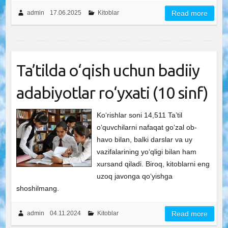
admin
17.06.2025
Kitoblar
Read more
Ta’tilda o‘qish uchun badiiy
adabiyotlar ro‘yxati (10 sinf)
Ko‘rishlar soni 14,511 Ta’til
o‘quvchilarni nafaqat go‘zal ob-
havo bilan, balki darslar va uy
vazifalarining yo‘qligi bilan ham
xursand qiladi. Biroq, kitoblarni eng
uzoq javonga qo‘yishga
shoshilmang.
admin
04.11.2024
Kitoblar
Read more