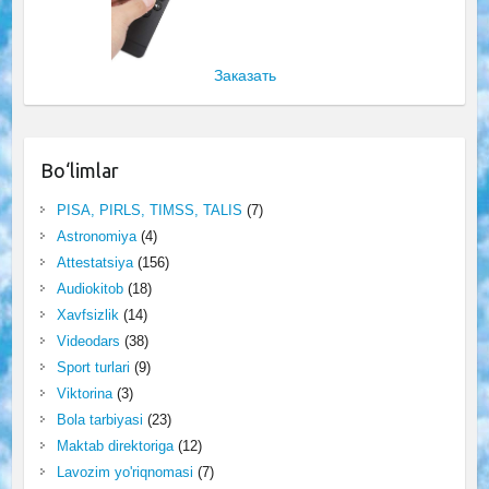
Заказать
Bo‘limlar
PISA, PIRLS, TIMSS, TALIS
(7)
Astronomiya
(4)
Attestatsiya
(156)
Audiokitob
(18)
Xavfsizlik
(14)
Videodars
(38)
Sport turlari
(9)
Viktorina
(3)
Bola tarbiyasi
(23)
Maktab direktoriga
(12)
Lavozim yo'riqnomasi
(7)