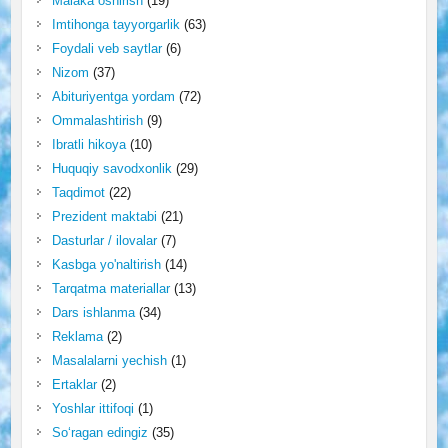
Malaka oshirish
(19)
Imtihonga tayyorgarlik
(63)
Foydali veb saytlar
(6)
Nizom
(37)
Abituriyentga yordam
(72)
Ommalashtirish
(9)
Ibratli hikoya
(10)
Huquqiy savodxonlik
(29)
Taqdimot
(22)
Prezident maktabi
(21)
Dasturlar / ilovalar
(7)
Kasbga yo'naltirish
(14)
Tarqatma materiallar
(13)
Dars ishlanma
(34)
Reklama
(2)
Masalalarni yechish
(1)
Ertaklar
(2)
Yoshlar ittifoqi
(1)
So‘ragan edingiz
(35)