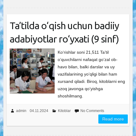
Ta’tilda o‘qish uchun badiiy
adabiyotlar ro‘yxati (9 sinf)
Ko‘rishlar soni 21,511 Ta’til
o‘quvchilarni nafaqat go‘zal ob-
havo bilan, balki darslar va uy
vazifalarining yo‘qligi bilan ham
xursand qiladi. Biroq, kitoblarni eng
uzoq javonga qo‘yishga
shoshilmang.
admin
04.11.2024
Kitoblar
No Comments
Read more