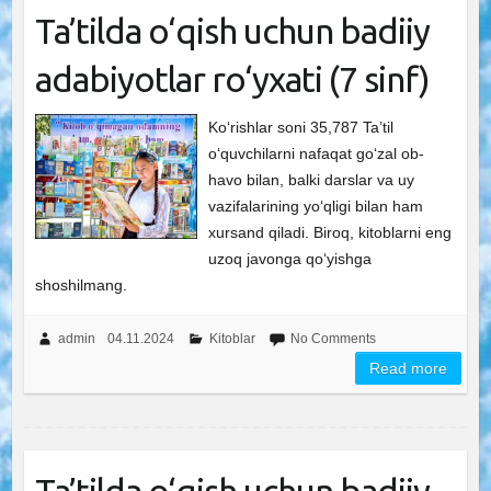
Ta’tilda o‘qish uchun badiiy
adabiyotlar ro‘yxati (7 sinf)
Ko‘rishlar soni 35,787 Ta’til
o‘quvchilarni nafaqat go‘zal ob-
havo bilan, balki darslar va uy
vazifalarining yo‘qligi bilan ham
xursand qiladi. Biroq, kitoblarni eng
uzoq javonga qo‘yishga
shoshilmang.
admin
04.11.2024
Kitoblar
No Comments
Read more