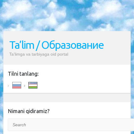
Ta’lim / Образование
Ta’limga va tarbiyaga oid portal
Tilni tanlang:
Nimani qidiramiz?
Search