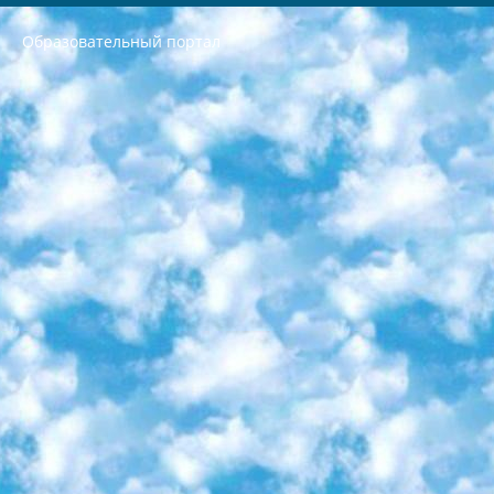
Образовательный портал
РЕСПУБЛИКА УЗБЕКИСТАН МИНИСТРЕРСТВО ДОШКОЛЬНОГО И ШКОЛЬНОГО ОБРАЗОВАНИЯ КОМАНДА в общеобразовательных учреждениях в 2023-2024 учебном году организация и проведение итоговой государственной аттестации обучающихся о Министра дошкольного и школьного образования Республики Узбекистан от 4 марта 2008 года (постановлением Минюста от 20 марта 2008 года № 1778 государственной регистрации) «Итоговое состояние учащихся общего среднего образования на основании положения об утверждении положения об аттестации общего среднего образования выпускной экзамен студентов в образовательных учреждениях в 2023-2024 учебном году В целях организации и прохождения аттестации приказываю: 1. Следующее: перечень предметов, по которым будет проводиться итоговая государственная аттестация и экзамен формы перевода согласно приложению 1; сертификаты международного образца, оценивающие уровень владения иностранными языками перечень согласно приложению 2; 2. Педагогический при специализированных образовательных учреждениях. научно-практический центр квалификации и международной оценки (Д.Давидова) 2024 г. До 25 марта: задания по предметам, по которым будет проводиться итоговая аттестация разработка и утверждение технических условий; итоговая аттестация на основании разработанного предметного задания разработка вопросов по предметам (устно и письменно), экзамен передача; общеобразовательные средние школы и специальные учебные заведения учащиеся выпускных классов школ и интернатов в агентской системе подготовка базы данных экзаменационных материалов и критериев оценки; перевод базы экзаменационных материалов на все языки обучения подать в Республиканский образовательный центр для изготовления; варианты экзаменов на основе разработанных контрольных материалов пусть будут поставлены задачи формирования. 3. Республиканский образовательный центр (Ш.Худайкулов) до 5 апреля 2024 года. до: база данных предоставленных экзаменационных материалов на все языки обучения перевод и экспертиза; для слепых, слабовидящих, глухих, слабослышащих и умственно отсталых детей учащиеся выпускных классов специализированных школ и школ-интернатов база данных экзаменационных материалов на всех преподаваемых языках подготовка критериев оценки; специализированные школы для умственно отсталых детей и технологии для учащихся выпускных классов школ-интернатов разработка соответствующих рекомендаций и критериев проведения ЕГЭ по естествознанию давать задания. 4. Педагогический при специализированных образовательных учреждениях. Научно-практический центр навыков и международной оценки (Д.Давидова), Республика образовательный центр (Худайкулов Ш.) итоговый государственный аттестационный экзамен ориентирован на творческое и логическое мышление при подготовке базы материалов учитывать введение заданий. 5. Следует отметить, что: сертификат государственного образца о знании общеобразовательного предмета и как минимум национальный уровень B1 по предметам на иностранных языках, указанным в Приложении 2. или международно признанный сертификат эквивалентного уровня студенты, изучающие определенный предмет, освобождаются от экзамена; по соответствующим предметам запланирована итоговая государственная аттестация за день до дня, путем жеребьевки Рабочей группой (в письменной форме по предметам, проводимым в форме) из числа сформированных вариантов выбрано 2 варианта; 2 выбранных варианта экзамена анонсированы на официальном сайте министерства и все выпускники по всей стране на основе этих вариантов проводит итоговую государственную аттестацию. 6. Государственное образование учащихся средних общеобразовательных учреждений. знания в соответствии с квалификационными требованиями, которые необходимо приобрести на основании стандартов итоговый (выпускной) контроль для 9 и 11 классов в целях тестирования Экзамены (далее – экзамены) состоят из предметов, перечисленных в приложении 1. будет сделано. 7. Экзамены пройдут с 26 мая по 15 июня 2024 г. (кроме науки физического воспитания). 8. Физическая для учащихся 9 классов общесредних образовательных учреждений. Экзамены по предмету «Образование, квалификация медицина» 1-6 мая 2024 года. сотрудники перевести под присмотр (с отклонениями в физическом или умственном развитии) специализированная школа для детей, школы-интернаты и со сколиозом школы-интернаты санаторного типа для больных детей исключены). 9. Он был слепым, слабовидящим и имел нарушения опорно-двигательного аппарата. экзамены в специализированных школах и интернатах для детей должны проводиться исходя из требований, предъявляемых к общеобразовательным учреждениям (физкультура кроме науки). 10. Специализированная школа для глухих и слабослышащих детей. и экзамены в интернатах и быть реализован в виде письменного теста по математике. 11. Специальность для умственно отсталых детей. Для 9 класса Родной язык и литературное письмо Государственный язык (язык обучения – узбекский). для неклассов) написано Математическое письмо Письменная/устная история Узбекистана Физическое воспитание практично Итоговый контроль Для 11 класса Написание родного языка и литературы (эссе) Математическое письмо Узбекский язык (обучение на узбекском языке) не посещающее общее среднее образование для учреждений)/Образовательное учреждение выбор письменный и устный Иностранный язык письменный/устный Письменная/устная история Узбекистана *По выбору студента:  Химия  Физика  Основы государственного права  География 10 бесплатных образовательных ресурсов - Мы составили подборку онлайн-проектов с интерактивными упражнениями, видеолекциями и статьями. Они помогут вам обрести новые и освежить старые знания бесплатно. 1. «ИНТУИТ» Старейшая образовательная площадка Рунета. Здесь вы найдёте сотни текстовых и видеокурсов на десятки различных тем — от программирования до психологии. Многие курсы подготовлены российскими университетами и крупными международными компаниями вроде Intel и Microsoft. Самостоятельное обучение бесплатное, но желающие могут оплатить услуги персональных наставников. 2. «Смартия» знакомит с актуальными профессиями и подсказывает, как им обучаться. Выбрав заинтересовавшую вас специальность — SMM-специалист, фотограф, веб-дизайнер или другую, — увидите список необходимых для неё умений. Чтобы вы могли освоить их самостоятельно, для каждого умения площадка отображает подборку ссылок на учебные материалы. Хотя «Смартия» ориентируется на русскоязычную аудиторию, часть контента всё же доступна только на английском. 3. «Лекторий Физтеха» Проект Московского физико-технического института (Физтеха). С его помощью вы можете смотреть онлайн серии лекций, записанные на видео в этом вузе. В числе доступных предметов — физика, биология, химия, информационные технологии и другие. К некоторым лекциям администрация ресурса прилагает готовые конспекты, которые можно скачивать в PDF-формате. 4. ITMOcourses Онлайн-площадка Санкт-Петербургского национального исследовательского университета информационных технологий, механики и оптики (ИТМО). Ресурс предоставляет свободный доступ к курсам, разработанным в этом вузе. Каталог материалов разбит на четыре категории: «Оптические системы и технологии», «Приборостроение и робототехника», «Информационные технологии» и «Биотехнологии». Курсы состоят из видеолекций, интерактивных демонстраций и заданий. 5. «КиберЛенинка» Электронная научная библиотека открытого доступа. Каталог площадки регулярно обрастает текстами статей из различных научных изданий. Сгруппированные по журналам и рубрикам публикации можно читать онлайн или скачивать целиком в PDF-формате. Проект нацелен на популяризацию науки за счёт открытого доступа к качественной информации. 6. «ПостНаука» На этом ресурсе публикуют подборки видеолекций, составленные экспертами из разных отраслей и объединённые общими темами. Среди них, к примеру, есть серии «Биоинформатика и геномика», «Культура средневековой Скандинавии» и Cinema Studies о теории кино. Каждая подборка лекций — логически связанная история, рассказанная экспертом от первого лица. Кроме того, на сайте появляются научно-образовательные статьи и тесты на разные темы. 7. «Newочём» Команда проекта «Newочём» отбирает самые интересные тексты из англоязычных СМИ и переводит те из них, за которые голосуют участники сообщества «ВКонтакте». По большей части это научно-популярные статьи. Редакторы придумывают лишь заголовки, в остальном содержание переводов соответствует оригиналам. Полные тексты можно читать прямо в социальной сети. 8. InternetUrok Онлайн-база материалов по основным дисциплинам школьной программы. Информация на сайте структурирована по классам, предметам и темам (урокам). Каждый урок состоит из видеолекций и конспектов. Есть также интерактивные тренажёры и тесты для закрепления пройденного материала. Даже если вы давно окончили школу, возможность повторить программу старших классов всегда может пригодиться. 9. Edutainme Ещё один ресурс об образовании. В отличие от Newtonew, как мне кажется, Edutainme больше ориентируется на представителей индустрии: педагогов, предпринимателей, разработчиков образовательных проектов. Но и любой, кто просто стремится к саморазвитию, найдёт на сайте много полезного и интересного для себя. Например, информацию о новых курсах и образовательных сервисах. 10. Newtonew Онлайн-медиа об образовании и обучении в широком смысле. Авторы Newtonew пишут об инструментах, заведениях, тактиках и стратегиях, которые помогают учить других и получать новые знания самостоятельно. На этой площадке вы найдёте новости, обзоры, аналитические мат