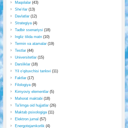
Maqolalar
(43)
She’rlar
(13)
Davlatlar
(12)
Strategiya
(4)
Tadbir ssenariysi
(18)
Ingliz tilida matn
(10)
Termin va atamalar
(19)
Testlar
(44)
Universitetlar
(15)
Darsliklar
(18)
Yil o‘qituvchisi tanlovi
(11)
Faktlar
(17)
Filologiya
(9)
Kimyoviy elementlar
(5)
Mahorat maktabi
(18)
Ta’limga oid hujjatlar
(26)
Maktab psixologiga
(11)
Elektron jurnal
(57)
Energotejamkorlik
(4)