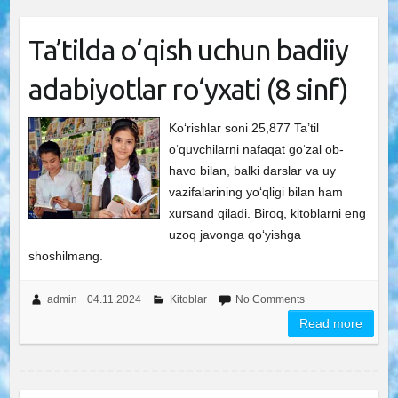
Ta’tilda o‘qish uchun badiiy
adabiyotlar ro‘yxati (8 sinf)
Ko‘rishlar soni 25,877 Ta’til
o‘quvchilarni nafaqat go‘zal ob-
havo bilan, balki darslar va uy
vazifalarining yo‘qligi bilan ham
xursand qiladi. Biroq, kitoblarni eng
uzoq javonga qo‘yishga
shoshilmang.
admin
04.11.2024
Kitoblar
No Comments
Read more