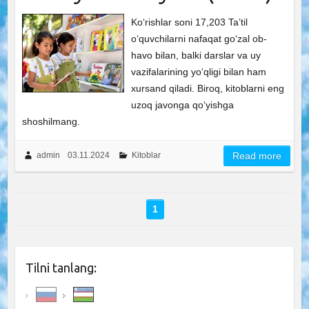
Ko‘rishlar soni 17,203 Ta’til
o‘quvchilarni nafaqat go‘zal ob-
havo bilan, balki darslar va uy
vazifalarining yo‘qligi bilan ham
xursand qiladi. Biroq, kitoblarni eng
uzoq javonga qo‘yishga
shoshilmang.
admin
03.11.2024
Kitoblar
Read more
1
Tilni tanlang: