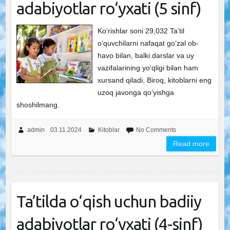
adabiyotlar ro‘yxati (5 sinf)
Ko‘rishlar soni 29,032 Ta’til
o‘quvchilarni nafaqat go‘zal ob-
havo bilan, balki darslar va uy
vazifalarining yo‘qligi bilan ham
xursand qiladi. Biroq, kitoblarni eng
uzoq javonga qo‘yishga
shoshilmang.
admin
03.11.2024
Kitoblar
No Comments
Read more
Ta’tilda o‘qish uchun badiiy
adabiyotlar ro‘yxati (4-sinf)