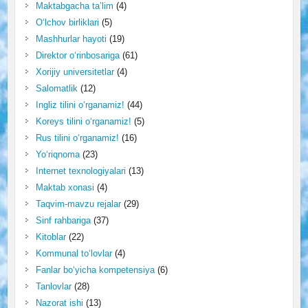
Maktabgacha ta’lim
(4)
O‘lchov birliklari
(5)
Mashhurlar hayoti
(19)
Direktor o‘rinbosariga
(61)
Xorijiy universitetlar
(4)
Salomatlik
(12)
Ingliz tilini o‘rganamiz!
(44)
Koreys tilini o‘rganamiz!
(5)
Rus tilini o‘rganamiz!
(16)
Yo‘riqnoma
(23)
Internet texnologiyalari
(13)
Maktab xonasi
(4)
Taqvim-mavzu rejalar
(29)
Sinf rahbariga
(37)
Kitoblar
(22)
Kommunal to‘lovlar
(4)
Fanlar bo‘yicha kompetensiya
(6)
Tanlovlar
(28)
Nazorat ishi
(13)