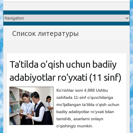
Список литературы
Ta’tilda o‘qish uchun badiiy
adabiyotlar ro‘yxati (11 sinf)
Ko‘rishlar soni 4,888 Ushbu
sahifada 11-sinf o‘quvchilariga
mo‘ljallangan ta’tilda o‘qish uchun
badiiy adabiyotlar ro‘yxati bilan
tanishib, asarlarni onlayn
o‘qishingiz mumkin.