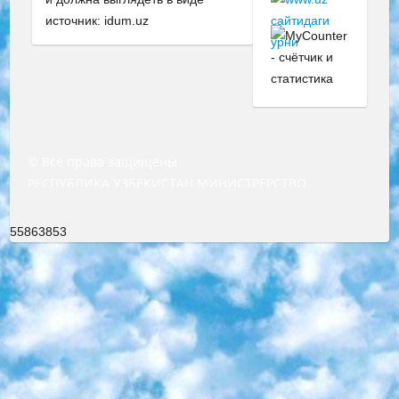
источник: idum.uz
© Все права защищены
РЕСПУБЛИКА УЗБЕКИСТАН МИНИСТРЕРСТВО ДОШКОЛЬНОГО И ШКОЛЬНОГО ОБРАЗОВАНИЯ КОМАНДА в общеобразовательных учреждениях в 2023-2024 учебном году организация и проведение итоговой государственной аттестации обучающихся о Министра дошкольного и школьного образования Республики Узбекистан от 4 марта 2008 года (постановлением Минюста от 20 марта 2008 года № 1778 государственной регистрации) «Итоговое состояние учащихся общего среднего образования на основании положения об утверждении положения об аттестации общего среднего образования выпускной экзамен студентов в образовательных учреждениях в 2023-2024 учебном году В целях организации и прохождения аттестации приказываю: 1. Следующее: перечень предметов, по которым будет проводиться итоговая государственная аттестация и экзамен формы перевода согласно приложению 1; сертификаты международного образца, оценивающие уровень владения иностранными языками перечень согласно приложению 2; 2. Педагогический при специализированных образовательных учреждениях. научно-практический центр квалификации и международной оценки (Д.Давидова) 2024 г. До 25 марта: задания по предметам, по которым будет проводиться итоговая аттестация разработка и утверждение технических условий; итоговая аттестация на основании разработанного предметного задания разработка вопросов по предметам (устно и письменно), экзамен передача; общеобразовательные средние школы и специальные учебные заведения учащиеся выпускных классов школ и интернатов в агентской системе подготовка базы данных экзаменационных материалов и критериев оценки; перевод базы экзаменационных материалов на все языки обучения подать в Республиканский образовательный центр для изготовления; варианты экзаменов на основе разработанных контрольных материалов пусть будут поставлены задачи формирования. 3. Республиканский образовательный центр (Ш.Худайкулов) до 5 апреля 2024 года. до: база данных предоставленных экзаменационных материалов на все языки обучения перевод и экспертиза; для слепых, слабовидящих, глухих, слабослышащих и умственно отсталых детей учащиеся выпускных классов специализированных школ и школ-интернатов база данных экзаменационных материалов на всех преподаваемых языках подготовка критериев оценки; специализированные школы для умственно отсталых детей и технологии для учащихся выпускных классов школ-интернатов разработка соответствующих рекомендаций и критериев проведения ЕГЭ по естествознанию давать задания. 4. Педагогический при специализированных образовательных учреждениях. Научно-практический центр навыков и международной оценки (Д.Давидова), Республика образовательный центр (Худайкулов Ш.) итоговый государственный аттестационный экзамен ориентирован на творческое и логическое мышление при подготовке базы материалов учитывать введение заданий. 5. Следует отметить, что: сертификат государственного образца о знании общеобразовательного предмета и как минимум национальный уровень B1 по предметам на иностранных языках, указанным в Приложении 2. или международно признанный сертификат эквивалентного уровня студенты, изучающие определенный предмет, освобождаются от экзамена; по соответствующим предметам запланирована итоговая государственная аттестация за день до дня, путем жеребьевки Рабочей группой (в письменной форме по предметам, проводимым в форме) из числа сформированных вариантов выбрано 2 варианта; 2 выбранных варианта экзамена анонсированы на официальном сайте министерства и все выпускники по всей стране на основе этих вариантов проводит итоговую государственную аттестацию. 6. Государственное образование учащихся средних общеобразовательных учреждений. знания в соответствии с квалификационными требованиями, которые необходимо приобрести на основании стандартов итоговый (выпускной) контроль для 9 и 11 классов в целях тестирования Экзамены (далее – экзамены) состоят из предметов, перечисленных в приложении 1. будет сделано. 7. Экзамены пройдут с 26 мая по 15 июня 2024 г. (кроме науки физического воспитания). 8. Физическая для учащихся 9 классов общесредних образовательных учреждений. Экзамены по предмету «Образование, квалификация медицина» 1-6 мая 2024 года. сотрудники перевести под присмотр (с отклонениями в физическом или умственном развитии) специализированная школа для детей, школы-интернаты и со сколиозом школы-интернаты санаторного типа для больных детей исключены). 9. Он был слепым, слабовидящим и имел нарушения опорно-двигательного аппарата. экзамены в специализированных школах и интернатах для детей должны проводиться исходя из требований, предъявляемых к общеобразовательным учреждениям (физкультура кроме науки). 10. Специализированная школа для глухих и слабослышащих детей. и экзамены в интернатах и быть реализован в виде письменного теста по математике. 11. Специальность для умственно отсталых детей. Для 9 класса Родной язык и литературное письмо Государственный язык (язык обучения – узбекский). для неклассов) написано Математическое письмо Письменная/устная история Узбекистана Физическое воспитание практично Итоговый контроль Для 11 класса Написание родного языка и литературы (эссе) Математическое письмо Узбекский язык (обучение на узбекском языке) не посещающее общее среднее образование для учреждений)/Образовательное учреждение выбор письменный и устный Иностранный язык письменный/устный Письменная/устная история Узбекистана *По выбору студента:  Химия  Физика  Основы государственного права  География 10 бесплатных образовательных ресурсов - Мы составили подборку онлайн-проектов с интерактивными упражнениями, видеолекциями и статьями. Они помогут вам обрести новые и освежить старые знания бесплатно. 1. «ИНТУИТ» Старейшая образовательная площадка Рунета. Здесь вы найдёте сотни текстовых и видеокурсов на десятки различных тем — от программирования до психологии. Многие курсы подготовлены российскими университетами и крупными международными компаниями вроде Intel и Microsoft. Самостоятельное обучение бесплатное, но желающие могут оплатить услуги персональных наставников. 2. «Смартия» знакомит с актуальными профессиями и подсказывает, как им обучаться. Выбрав заинтересовавшую вас специальность — SMM-специалист, фотограф, веб-дизайнер или другую, — увидите список необходимых для неё умений. Чтобы вы могли освоить их самостоятельно, для каждого умения площадка отображает подборку ссылок на учебные материалы. Хотя «Смартия» ориентируется на русскоязычную аудиторию, часть контента всё же доступна только на английском. 3. «Лекторий Физтеха» Проект Московского физико-технического института (Физтеха). С его помощью вы можете смотреть онлайн серии лекций, записанные на видео в этом вузе. В числе доступных предметов — физика, биология, химия, информационные технологии и другие. К некоторым лекциям администрация ресурса прилагает готовые конспекты, которые можно скачивать в PDF-формате. 4. ITMOcourses Онлайн-площадка Санкт-Петербургского национального исследовательского университета информационных технологий, механики и оптики (ИТМО). Ресурс предоставляет свободный доступ к курсам, разработанным в этом вузе. Каталог материалов разбит на четыре категории: «Оптические системы и технологии», «Приборостроение и робототехника», «Информационные технологии» и «Биотехнологии». Курсы состоят из видеолекций, интерактивных демонстраций и заданий. 5. «КиберЛенинка» Электронная научная библиотека открытого доступа. Каталог площадки регулярно обрастает текстами статей из различных научных изданий. Сгруппированные по журналам и рубрикам публикации можно читать онлайн или скачивать целиком в PDF-формате. Проект нацелен на популяризацию науки за счёт открытого доступа к качественной информации. 6. «ПостНаука» На этом ресурсе публикуют подборки видеолекций, составленные экспертами из разных отраслей и объединённые общими темами. Среди них, к примеру, есть серии «Биоинформатика и геномика», «Культура средневековой Скандинавии» и Cinema Studies о теории кино. Каждая подборка лекций — логически связанная история, рассказанная экспертом от первого лица. Кроме того, на сайте появляются научно-образовательные статьи и тесты на разные темы. 7. «Newочём» Команда проекта «Newочём» отбирает самые интересные тексты из англоязычных СМИ и переводит те из них, за которые голосуют участники сообщества «ВКонтакте». По большей части это научно-популярные статьи. Редакторы придумывают лишь заголовки, в остальном содержание переводов соответствует оригиналам. Полные тексты можно читать прямо в социальной сети. 8. InternetUrok Онлайн-база материалов по основным дисциплинам школьной программы. Информация на сайте структурирована по классам, предметам и темам (урокам). Каждый урок состоит из видеолекций и конспектов. Есть также интерактивные тренажёры и тесты для закрепления пройденного материала. Даже если вы давно окончили школу, возможность повторить программу старших классов всегда может пригодиться. 9. Edutainme Ещё один ресурс об образовании. В отличие от Newtonew, как мне кажется, Edutainme больше ориентируется на представителей индустрии: педагогов, предпринимателей, разработчиков образовательных проектов. Но и любой, кто просто стремится к саморазвитию, найдёт на сайте много полезного и интересного для себя. Например, информацию о новых курсах и образовательных сервисах. 10. Newtonew Онлайн-медиа об образовании и обучении в широком смысле. Авторы Newtonew пишут об инструментах, заведениях, тактиках и стратегиях, которые помогают учить других и получать новые знания самостоятельно. На этой площадке вы найдёте новости, обзоры, аналитические мате
55863853