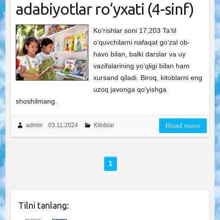
adabiyotlar ro‘yxati (4-sinf)
Ko‘rishlar soni 17,203 Ta’til
o‘quvchilarni nafaqat go‘zal ob-
havo bilan, balki darslar va uy
vazifalarining yo‘qligi bilan ham
xursand qiladi. Biroq, kitoblarni eng
uzoq javonga qo‘yishga
shoshilmang.
admin
03.11.2024
Kitoblar
Read more
1
Tilni tanlang: