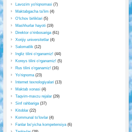
Lavozim yo'riqnomasi
(7)
Maktabgacha ta’lim
(4)
O‘lchov birliklari
(5)
Mashhurlar hayoti
(19)
Direktor o‘rinbosariga
(61)
Xorijiy universitetlar
(4)
Salomatlik
(12)
Ingliz tilini o‘rganamiz!
(44)
Koreys tilini o‘rganamiz!
(5)
Rus tilini o‘rganamiz!
(16)
Yo‘riqnoma
(23)
Internet texnologiyalari
(13)
Maktab xonasi
(4)
Taqvim-mavzu rejalar
(29)
Sinf rahbariga
(37)
Kitoblar
(22)
Kommunal to‘lovlar
(4)
Fanlar bo‘yicha kompetensiya
(6)
Tanlovlar
(28)