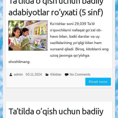
Ta’tilda o‘qish uchun badiiy
adabiyotlar ro‘yxati (5 sinf)
Ko‘rishlar soni 29,039 Ta’til
o‘quvchilarni nafaqat go‘zal ob-
havo bilan, balki darslar va uy
vazifalarining yo‘qligi bilan ham
xursand qiladi. Biroq, kitoblarni eng
uzoq javonga qo‘yishga
shoshilmang.
admin
03.11.2024
Kitoblar
No Comments
Read more
Ta’tilda o‘qish uchun badiiy