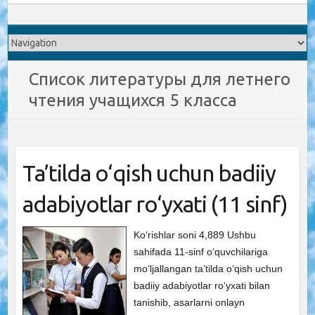
Список литературы для летнего
чтения учащихся 5 класса
Ta’tilda o‘qish uchun badiiy
adabiyotlar ro‘yxati (11 sinf)
Ko‘rishlar soni 4,889 Ushbu
sahifada 11-sinf o‘quvchilariga
mo‘ljallangan ta’tilda o‘qish uchun
badiiy adabiyotlar ro‘yxati bilan
tanishib, asarlarni onlayn