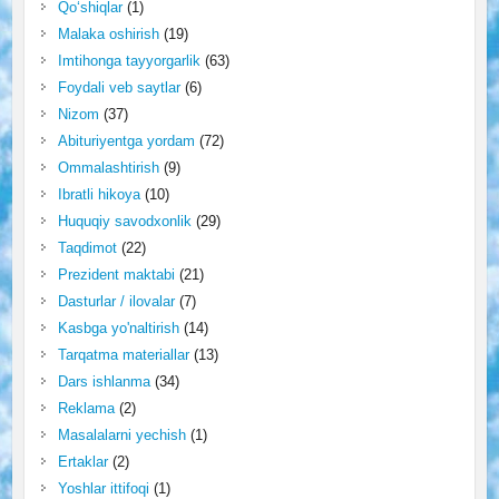
Qo‘shiqlar
(1)
Malaka oshirish
(19)
Imtihonga tayyorgarlik
(63)
Foydali veb saytlar
(6)
Nizom
(37)
Abituriyentga yordam
(72)
Ommalashtirish
(9)
Ibratli hikoya
(10)
Huquqiy savodxonlik
(29)
Taqdimot
(22)
Prezident maktabi
(21)
Dasturlar / ilovalar
(7)
Kasbga yo'naltirish
(14)
Tarqatma materiallar
(13)
Dars ishlanma
(34)
Reklama
(2)
Masalalarni yechish
(1)
Ertaklar
(2)
Yoshlar ittifoqi
(1)