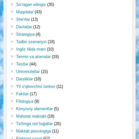
So‘ragan edingiz
(35)
Maqolalar
(43)
She’rlar
(13)
Davlatlar
(12)
Strategiya
(4)
Tadbir ssenariysi
(18)
Ingliz tilida matn
(10)
Termin va atamalar
(19)
Testlar
(44)
Universitetlar
(15)
Darsliklar
(18)
Yil o‘qituvchisi tanlovi
(11)
Faktlar
(17)
Filologiya
(9)
Kimyoviy elementlar
(5)
Mahorat maktabi
(18)
Ta’limga oid hujjatlar
(26)
Maktab psixologiga
(11)
Elektron jurnal
(57)