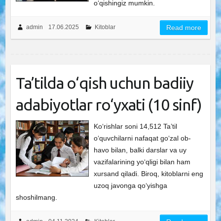
o‘qishingiz mumkin.
admin
17.06.2025
Kitoblar
Read more
Ta’tilda o‘qish uchun badiiy
adabiyotlar ro‘yxati (10 sinf)
Ko‘rishlar soni 14,512 Ta’til
o‘quvchilarni nafaqat go‘zal ob-
havo bilan, balki darslar va uy
vazifalarining yo‘qligi bilan ham
xursand qiladi. Biroq, kitoblarni eng
uzoq javonga qo‘yishga
shoshilmang.