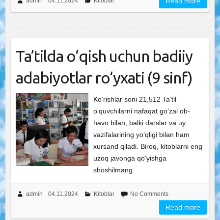
admin
04.11.2024
Kitoblar
Read more
Ta’tilda o‘qish uchun badiiy
adabiyotlar ro‘yxati (9 sinf)
Ko‘rishlar soni 21,512 Ta’til
o‘quvchilarni nafaqat go‘zal ob-
havo bilan, balki darslar va uy
vazifalarining yo‘qligi bilan ham
xursand qiladi. Biroq, kitoblarni eng
uzoq javonga qo‘yishga
shoshilmang.
admin
04.11.2024
Kitoblar
No Comments
Read more