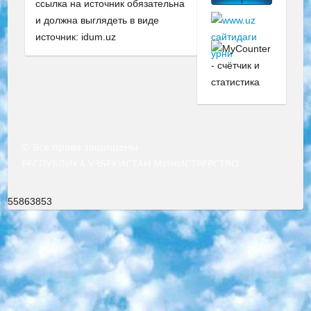
ссылка на источник обязательна
и должна выглядеть в виде
источник: idum.uz
© Все права защищены
РЕСПУБЛИКА УЗБЕКИСТАН МИНИСТРЕРСТВО ДОШКОЛЬНОГО И ШКОЛЬНОГО ОБРАЗОВАНИЯ КОМАНДА в общеобразовательных учреждениях в 2023-2024 учебном году организация и проведение итоговой государственной аттестации обучающихся о Министра дошкольного и школьного образования Республики Узбекистан от 4 марта 2008 года (постановлением Минюста от 20 марта 2008 года № 1778 государственной регистрации) «Итоговое состояние учащихся общего среднего образования на основании положения об утверждении положения об аттестации общего среднего образования выпускной экзамен студентов в образовательных учреждениях в 2023-2024 учебном году В целях организации и прохождения аттестации приказываю: 1. Следующее: перечень предметов, по которым будет проводиться итоговая государственная аттестация и экзамен формы перевода согласно приложению 1; сертификаты международного образца, оценивающие уровень владения иностранными языками перечень согласно приложению 2; 2. Педагогический при специализированных образовательных учреждениях. научно-практический центр квалификации и международной оценки (Д.Давидова) 2024 г. До 25 марта: задания по предметам, по которым будет проводиться итоговая аттестация разработка и утверждение технических условий; итоговая аттестация на основании разработанного предметного задания разработка вопросов по предметам (устно и письменно), экзамен передача; общеобразовательные средние школы и специальные учебные заведения учащиеся выпускных классов школ и интернатов в агентской системе подготовка базы данных экзаменационных материалов и критериев оценки; перевод базы экзаменационных материалов на все языки обучения подать в Республиканский образовательный центр для изготовления; варианты экзаменов на основе разработанных контрольных материалов пусть будут поставлены задачи формирования. 3. Республиканский образовательный центр (Ш.Худайкулов) до 5 апреля 2024 года. до: база данных предоставленных экзаменационных материалов на все языки обучения перевод и экспертиза; для слепых, слабовидящих, глухих, слабослышащих и умственно отсталых детей учащиеся выпускных классов специализированных школ и школ-интернатов база данных экзаменационных материалов на всех преподаваемых языках подготовка критериев оценки; специализированные школы для умственно отсталых детей и технологии для учащихся выпускных классов школ-интернатов разработка соответствующих рекомендаций и критериев проведения ЕГЭ по естествознанию давать задания. 4. Педагогический при специализированных образовательных учреждениях. Научно-практический центр навыков и международной оценки (Д.Давидова), Республика образовательный центр (Худайкулов Ш.) итоговый государственный аттестационный экзамен ориентирован на творческое и логическое мышление при подготовке базы материалов учитывать введение заданий. 5. Следует отметить, что: сертификат государственного образца о знании общеобразовательного предмета и как минимум национальный уровень B1 по предметам на иностранных языках, указанным в Приложении 2. или международно признанный сертификат эквивалентного уровня студенты, изучающие определенный предмет, освобождаются от экзамена; по соответствующим предметам запланирована итоговая государственная аттестация за день до дня, путем жеребьевки Рабочей группой (в письменной форме по предметам, проводимым в форме) из числа сформированных вариантов выбрано 2 варианта; 2 выбранных варианта экзамена анонсированы на официальном сайте министерства и все выпускники по всей стране на основе этих вариантов проводит итоговую государственную аттестацию. 6. Государственное образование учащихся средних общеобразовательных учреждений. знания в соответствии с квалификационными требованиями, которые необходимо приобрести на основании стандартов итоговый (выпускной) контроль для 9 и 11 классов в целях тестирования Экзамены (далее – экзамены) состоят из предметов, перечисленных в приложении 1. будет сделано. 7. Экзамены пройдут с 26 мая по 15 июня 2024 г. (кроме науки физического воспитания). 8. Физическая для учащихся 9 классов общесредних образовательных учреждений. Экзамены по предмету «Образование, квалификация медицина» 1-6 мая 2024 года. сотрудники перевести под присмотр (с отклонениями в физическом или умственном развитии) специализированная школа для детей, школы-интернаты и со сколиозом школы-интернаты санаторного типа для больных детей исключены). 9. Он был слепым, слабовидящим и имел нарушения опорно-двигательного аппарата. экзамены в специализированных школах и интернатах для детей должны проводиться исходя из требований, предъявляемых к общеобразовательным учреждениям (физкультура кроме науки). 10. Специализированная школа для глухих и слабослышащих детей. и экзамены в интернатах и быть реализован в виде письменного теста по математике. 11. Специальность для умственно отсталых детей. Для 9 класса Родной язык и литературное письмо Государственный язык (язык обучения – узбекский). для неклассов) написано Математическое письмо Письменная/устная история Узбекистана Физическое воспитание практично Итоговый контроль Для 11 класса Написание родного языка и литературы (эссе) Математическое письмо Узбекский язык (обучение на узбекском языке) не посещающее общее среднее образование для учреждений)/Образовательное учреждение выбор письменный и устный Иностранный язык письменный/устный Письменная/устная история Узбекистана *По выбору студента:  Химия  Физика  Основы государственного права  География 10 бесплатных образовательных ресурсов - Мы составили подборку онлайн-проектов с интерактивными упражнениями, видеолекциями и статьями. Они помогут вам обрести новые и освежить старые знания бесплатно. 1. «ИНТУИТ» Старейшая образовательная площадка Рунета. Здесь вы найдёте сотни текстовых и видеокурсов на десятки различных тем — от программирования до психологии. Многие курсы подготовлены российскими университетами и крупными международными компаниями вроде Intel и Microsoft. Самостоятельное обучение бесплатное, но желающие могут оплатить услуги персональных наставников. 2. «Смартия» знакомит с актуальными профессиями и подсказывает, как им обучаться. Выбрав заинтересовавшую вас специальность — SMM-специалист, фотограф, веб-дизайнер или другую, — увидите список необходимых для неё умений. Чтобы вы могли освоить их самостоятельно, для каждого умения площадка отображает подборку ссылок на учебные материалы. Хотя «Смартия» ориентируется на русскоязычную аудиторию, часть контента всё же доступна только на английском. 3. «Лекторий Физтеха» Проект Московского физико-технического института (Физтеха). С его помощью вы можете смотреть онлайн серии лекций, записанные на видео в этом вузе. В числе доступных предметов — физика, биология, химия, информационные технологии и другие. К некоторым лекциям администрация ресурса прилагает готовые конспекты, которые можно скачивать в PDF-формате. 4. ITMOcourses Онлайн-площадка Санкт-Петербургского национального исследовательского университета информационных технологий, механики и оптики (ИТМО). Ресурс предоставляет свободный доступ к курсам, разработанным в этом вузе. Каталог материалов разбит на четыре категории: «Оптические системы и технологии», «Приборостроение и робототехника», «Информационные технологии» и «Биотехнологии». Курсы состоят из видеолекций, интерактивных демонстраций и заданий. 5. «КиберЛенинка» Электронная научная библиотека открытого доступа. Каталог площадки регулярно обрастает текстами статей из различных научных изданий. Сгруппированные по журналам и рубрикам публикации можно читать онлайн или скачивать целиком в PDF-формате. Проект нацелен на популяризацию науки за счёт открытого доступа к качественной информации. 6. «ПостНаука» На этом ресурсе публикуют подборки видеолекций, составленные экспертами из разных отраслей и объединённые общими темами. Среди них, к примеру, есть серии «Биоинформатика и геномика», «Культура средневековой Скандинавии» и Cinema Studies о теории кино. Каждая подборка лекций — логически связанная история, рассказанная экспертом от первого лица. Кроме того, на сайте появляются научно-образовательные статьи и тесты на разные темы. 7. «Newочём» Команда проекта «Newочём» отбирает самые интересные тексты из англоязычных СМИ и переводит те из них, за которые голосуют участники сообщества «ВКонтакте». По большей части это научно-популярные статьи. Редакторы придумывают лишь заголовки, в остальном содержание переводов соответствует оригиналам. Полные тексты можно читать прямо в социальной сети. 8. InternetUrok Онлайн-база материалов по основным дисциплинам школьной программы. Информация на сайте структурирована по классам, предметам и темам (урокам). Каждый урок состоит из видеолекций и конспектов. Есть также интерактивные тренажёры и тесты для закрепления пройденного материала. Даже если вы давно окончили школу, возможность повторить программу старших классов всегда может пригодиться. 9. Edutainme Ещё один ресурс об образовании. В отличие от Newtonew, как мне кажется, Edutainme больше ориентируется на представителей индустрии: педагогов, предпринимателей, разработчиков образовательных проектов. Но и любой, кто просто стремится к саморазвитию, найдёт на сайте много полезного и интересного для себя. Например, информацию о новых курсах и образовательных сервисах. 10. Newtonew Онлайн-медиа об образовании и обучении в широком смысле. Авторы Newtonew пишут об инструментах, заведениях, тактиках и стратегиях, которые помогают учить других и получать новые знания самостоятельно. На этой площадке вы найдёте новости, обзоры, аналитические мате
55863853