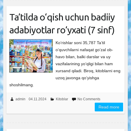
Ta’tilda o‘qish uchun badiiy
adabiyotlar ro‘yxati (7 sinf)
Ko‘rishlar soni 35,787 Ta’til
o‘quvchilarni nafaqat go‘zal ob-
havo bilan, balki darslar va uy
vazifalarining yo‘qligi bilan ham
xursand qiladi. Biroq, kitoblarni eng
uzoq javonga qo‘yishga
shoshilmang.
admin
04.11.2024
Kitoblar
No Comments
Read more