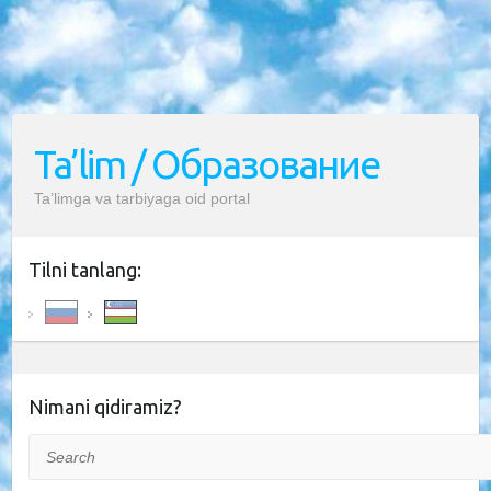
Ta’lim / Образование
Ta’limga va tarbiyaga oid portal
Tilni tanlang:
Nimani qidiramiz?
Search