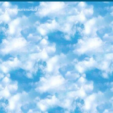
Образовательный портал
РЕСПУБЛИКА УЗБЕКИСТАН МИНИСТРЕРСТВО ДОШКОЛЬНОГО И ШКОЛЬНОГО ОБРАЗОВАНИЯ КОМАНДА в общеобразовательных учреждениях в 2023-2024 учебном году организация и проведение итоговой государственной аттестации обучающихся о Министра дошкольного и школьного образования Республики Узбекистан от 4 марта 2008 года (постановлением Минюста от 20 марта 2008 года № 1778 государственной регистрации) «Итоговое состояние учащихся общего среднего образования на основании положения об утверждении положения об аттестации общего среднего образования выпускной экзамен студентов в образовательных учреждениях в 2023-2024 учебном году В целях организации и прохождения аттестации приказываю: 1. Следующее: перечень предметов, по которым будет проводиться итоговая государственная аттестация и экзамен формы перевода согласно приложению 1; сертификаты международного образца, оценивающие уровень владения иностранными языками перечень согласно приложению 2; 2. Педагогический при специализированных образовательных учреждениях. научно-практический центр квалификации и международной оценки (Д.Давидова) 2024 г. До 25 марта: задания по предметам, по которым будет проводиться итоговая аттестация разработка и утверждение технических условий; итоговая аттестация на основании разработанного предметного задания разработка вопросов по предметам (устно и письменно), экзамен передача; общеобразовательные средние школы и специальные учебные заведения учащиеся выпускных классов школ и интернатов в агентской системе подготовка базы данных экзаменационных материалов и критериев оценки; перевод базы экзаменационных материалов на все языки обучения подать в Республиканский образовательный центр для изготовления; варианты экзаменов на основе разработанных контрольных материалов пусть будут поставлены задачи формирования. 3. Республиканский образовательный центр (Ш.Худайкулов) до 5 апреля 2024 года. до: база данных предоставленных экзаменационных материалов на все языки обучения перевод и экспертиза; для слепых, слабовидящих, глухих, слабослышащих и умственно отсталых детей учащиеся выпускных классов специализированных школ и школ-интернатов база данных экзаменационных материалов на всех преподаваемых языках подготовка критериев оценки; специализированные школы для умственно отсталых детей и технологии для учащихся выпускных классов школ-интернатов разработка соответствующих рекомендаций и критериев проведения ЕГЭ по естествознанию давать задания. 4. Педагогический при специализированных образовательных учреждениях. Научно-практический центр навыков и международной оценки (Д.Давидова), Республика образовательный центр (Худайкулов Ш.) итоговый государственный аттестационный экзамен ориентирован на творческое и логическое мышление при подготовке базы материалов учитывать введение заданий. 5. Следует отметить, что: сертификат государственного образца о знании общеобразовательного предмета и как минимум национальный уровень B1 по предметам на иностранных языках, указанным в Приложении 2. или международно признанный сертификат эквивалентного уровня студенты, изучающие определенный предмет, освобождаются от экзамена; по соответствующим предметам запланирована итоговая государственная аттестация за день до дня, путем жеребьевки Рабочей группой (в письменной форме по предметам, проводимым в форме) из числа сформированных вариантов выбрано 2 варианта; 2 выбранных варианта экзамена анонсированы на официальном сайте министерства и все выпускники по всей стране на основе этих вариантов проводит итоговую государственную аттестацию. 6. Государственное образование учащихся средних общеобразовательных учреждений. знания в соответствии с квалификационными требованиями, которые необходимо приобрести на основании стандартов итоговый (выпускной) контроль для 9 и 11 классов в целях тестирования Экзамены (далее – экзамены) состоят из предметов, перечисленных в приложении 1. будет сделано. 7. Экзамены пройдут с 26 мая по 15 июня 2024 г. (кроме науки физического воспитания). 8. Физическая для учащихся 9 классов общесредних образовательных учреждений. Экзамены по предмету «Образование, квалификация медицина» 1-6 мая 2024 года. сотрудники перевести под присмотр (с отклонениями в физическом или умственном развитии) специализированная школа для детей, школы-интернаты и со сколиозом школы-интернаты санаторного типа для больных детей исключены). 9. Он был слепым, слабовидящим и имел нарушения опорно-двигательного аппарата. экзамены в специализированных школах и интернатах для детей должны проводиться исходя из требований, предъявляемых к общеобразовательным учреждениям (физкультура кроме науки). 10. Специализированная школа для глухих и слабослышащих детей. и экзамены в интернатах и быть реализован в виде письменного теста по математике. 11. Специальность для умственно отсталых детей. Для 9 класса Родной язык и литературное письмо Государственный язык (язык обучения – узбекский). для неклассов) написано Математическое письмо Письменная/устная история Узбекистана Физическое воспитание практично Итоговый контроль Для 11 класса Написание родного языка и литературы (эссе) Математическое письмо Узбекский язык (обучение на узбекском языке) не посещающее общее среднее образование для учреждений)/Образовательное учреждение выбор письменный и устный Иностранный язык письменный/устный Письменная/устная история Узбекистана *По выбору студента:  Химия  Физика  Основы государственного права  География 10 бесплатных образовательных ресурсов - Мы составили подборку онлайн-проектов с интерактивными упражнениями, видеолекциями и статьями. Они помогут вам обрести новые и освежить старые знания бесплатно. 1. «ИНТУИТ» Старейшая образовательная площадка Рунета. Здесь вы найдёте сотни текстовых и видеокурсов на десятки различных тем — от программирования до психологии. Многие курсы подготовлены российскими университетами и крупными международными компаниями вроде Intel и Microsoft. Самостоятельное обучение бесплатное, но желающие могут оплатить услуги персональных наставников. 2. «Смартия» знакомит с актуальными профессиями и подсказывает, как им обучаться. Выбрав заинтересовавшую вас специальность — SMM-специалист, фотограф, веб-дизайнер или другую, — увидите список необходимых для неё умений. Чтобы вы могли освоить их самостоятельно, для каждого умения площадка отображает подборку ссылок на учебные материалы. Хотя «Смартия» ориентируется на русскоязычную аудиторию, часть контента всё же доступна только на английском. 3. «Лекторий Физтеха» Проект Московского физико-технического института (Физтеха). С его помощью вы можете смотреть онлайн серии лекций, записанные на видео в этом вузе. В числе доступных предметов — физика, биология, химия, информационные технологии и другие. К некоторым лекциям администрация ресурса прилагает готовые конспекты, которые можно скачивать в PDF-формате. 4. ITMOcourses Онлайн-площадка Санкт-Петербургского национального исследовательского университета информационных технологий, механики и оптики (ИТМО). Ресурс предоставляет свободный доступ к курсам, разработанным в этом вузе. Каталог материалов разбит на четыре категории: «Оптические системы и технологии», «Приборостроение и робототехника», «Информационные технологии» и «Биотехнологии». Курсы состоят из видеолекций, интерактивных демонстраций и заданий. 5. «КиберЛенинка» Электронная научная библиотека открытого доступа. Каталог площадки регулярно обрастает текстами статей из различных научных изданий. Сгруппированные по журналам и рубрикам публикации можно читать онлайн или скачивать целиком в PDF-формате. Проект нацелен на популяризацию науки за счёт открытого доступа к качественной информации. 6. «ПостНаука» На этом ресурсе публикуют подборки видеолекций, составленные экспертами из разных отраслей и объединённые общими темами. Среди них, к примеру, есть серии «Биоинформатика и геномика», «Культура средневековой Скандинавии» и Cinema Studies о теории кино. Каждая подборка лекций — логически связанная история, рассказанная экспертом от первого лица. Кроме того, на сайте появляются научно-образовательные статьи и тесты на разные темы. 7. «Newочём» Команда проекта «Newочём» отбирает самые интересные тексты из англоязычных СМИ и переводит те из них, за которые голосуют участники сообщества «ВКонтакте». По большей части это научно-популярные статьи. Редакторы придумывают лишь заголовки, в остальном содержание переводов соответствует оригиналам. Полные тексты можно читать прямо в социальной сети. 8. InternetUrok Онлайн-база материалов по основным дисциплинам школьной программы. Информация на сайте структурирована по классам, предметам и темам (урокам). Каждый урок состоит из видеолекций и конспектов. Есть также интерактивные тренажёры и тесты для закрепления пройденного материала. Даже если вы давно окончили школу, возможность повторить программу старших классов всегда может пригодиться. 9. Edutainme Ещё один ресурс об образовании. В отличие от Newtonew, как мне кажется, Edutainme больше ориентируется на представителей индустрии: педагогов, предпринимателей, разработчиков образовательных проектов. Но и любой, кто просто стремится к саморазвитию, найдёт на сайте много полезного и интересного для себя. Например, информацию о новых курсах и образовательных сервисах. 10. Newtonew Онлайн-медиа об образовании и обучении в широком смысле. Авторы Newtonew пишут об инструментах, заведениях, тактиках и стратегиях, которые помогают учить других и получать новые знания самостоятельно. На этой площадке вы найдёте новости, обзоры, аналитические мат