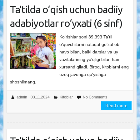
Ta’tilda o‘qish uchun badiiy
adabiyotlar ro‘yxati (6 sinf)
Ko‘rishlar soni 39,393 Ta’til
o‘quvchilarni nafaqat go‘zal ob-
havo bilan, balki darslar va uy
vazifalarining yo‘qligi bilan ham
xursand qiladi. Biroq, kitoblarni eng
uzoq javonga qo‘yishga
shoshilmang.
admin
03.11.2024
Kitoblar
No Comments
Read more