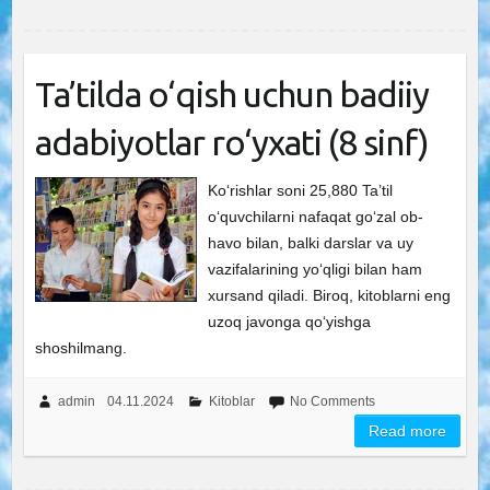
Ta’tilda o‘qish uchun badiiy
adabiyotlar ro‘yxati (8 sinf)
Ko‘rishlar soni 25,880 Ta’til
o‘quvchilarni nafaqat go‘zal ob-
havo bilan, balki darslar va uy
vazifalarining yo‘qligi bilan ham
xursand qiladi. Biroq, kitoblarni eng
uzoq javonga qo‘yishga
shoshilmang.
admin
04.11.2024
Kitoblar
No Comments
Read more