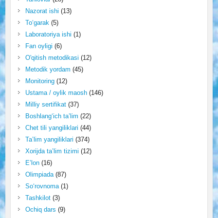
Nazorat ishi
(13)
To‘garak
(5)
Laboratoriya ishi
(1)
Fan oyligi
(6)
O'qitish metodikasi
(12)
Metodik yordam
(45)
Monitoring
(12)
Ustama / oylik maosh
(146)
Milliy sertifikat
(37)
Boshlang‘ich ta’lim
(22)
Chet tili yangiliklari
(44)
Ta’lim yangiliklari
(374)
Xorijda ta’lim tizimi
(12)
E’lon
(16)
Olimpiada
(87)
So‘rovnoma
(1)
Tashkilot
(3)
Ochiq dars
(9)