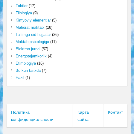
Faktlar
(17)
Filologiya
(9)
Kimyoviy elementlar
(5)
Mahorat maktabi
(18)
Ta’limga oid hujjatlar
(26)
Maktab psixologiga
(11)
Elektron jurnal
(57)
Energotejamkorlik
(4)
Etimologiya
(16)
Bu kun tarixda
(7)
Hazil
(1)
Политика
Карта
Контакт
конфиденциальности
сайта