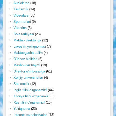
Audiokitob
(18)
Xavfsizlik
(14)
Videodars
(38)
Sport turlari
(9)
Viktorina
(3)
Bola tarbiyasi
(23)
Maktab direktoriga
(12)
Lavozim yo'riqnomasi
(7)
Maktabgacha ta’lim
(4)
O‘lchov birliklari
(5)
Mashhurlar hayoti
(19)
Direktor o‘rinbosariga
(61)
Xorijiy universitetlar
(4)
Salomatlik
(12)
Ingliz tilini o‘rganamiz!
(44)
Koreys tilini o‘rganamiz!
(5)
Rus tilini o‘rganamiz!
(16)
Yo‘riqnoma
(23)
Internet texnologiyalari
(13)