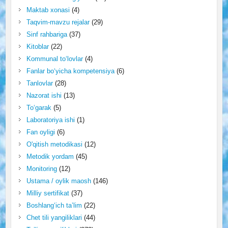
Maktab xonasi
(4)
Taqvim-mavzu rejalar
(29)
Sinf rahbariga
(37)
Kitoblar
(22)
Kommunal to‘lovlar
(4)
Fanlar bo‘yicha kompetensiya
(6)
Tanlovlar
(28)
Nazorat ishi
(13)
To‘garak
(5)
Laboratoriya ishi
(1)
Fan oyligi
(6)
O'qitish metodikasi
(12)
Metodik yordam
(45)
Monitoring
(12)
Ustama / oylik maosh
(146)
Milliy sertifikat
(37)
Boshlang‘ich ta’lim
(22)
Chet tili yangiliklari
(44)