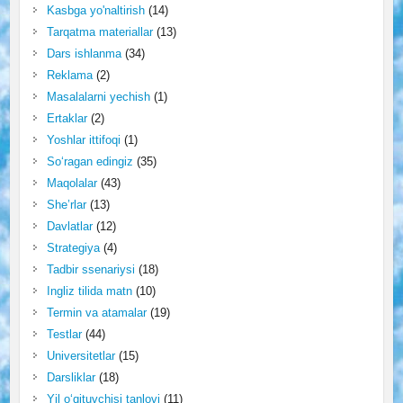
Kasbga yo'naltirish
(14)
Tarqatma materiallar
(13)
Dars ishlanma
(34)
Reklama
(2)
Masalalarni yechish
(1)
Ertaklar
(2)
Yoshlar ittifoqi
(1)
So‘ragan edingiz
(35)
Maqolalar
(43)
She’rlar
(13)
Davlatlar
(12)
Strategiya
(4)
Tadbir ssenariysi
(18)
Ingliz tilida matn
(10)
Termin va atamalar
(19)
Testlar
(44)
Universitetlar
(15)
Darsliklar
(18)
Yil o‘qituvchisi tanlovi
(11)