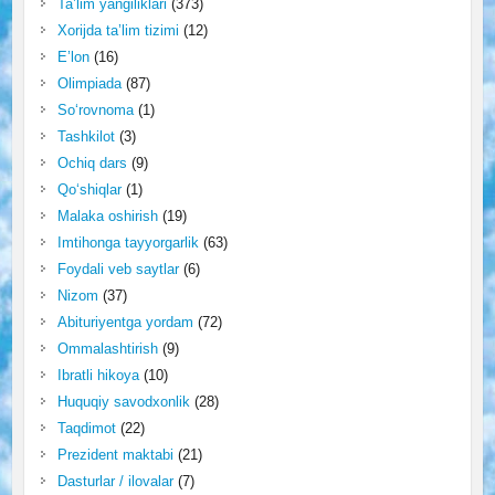
Ta’lim yangiliklari
(373)
Xorijda ta’lim tizimi
(12)
E’lon
(16)
Olimpiada
(87)
So‘rovnoma
(1)
Tashkilot
(3)
Ochiq dars
(9)
Qo‘shiqlar
(1)
Malaka oshirish
(19)
Imtihonga tayyorgarlik
(63)
Foydali veb saytlar
(6)
Nizom
(37)
Abituriyentga yordam
(72)
Ommalashtirish
(9)
Ibratli hikoya
(10)
Huquqiy savodxonlik
(28)
Taqdimot
(22)
Prezident maktabi
(21)
Dasturlar / ilovalar
(7)