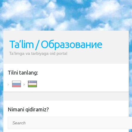
Ta’lim / Образование
Ta’limga va tarbiyaga oid portal
Tilni tanlang:
Nimani qidiramiz?
Search