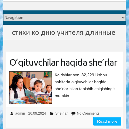
стихи ко дню учителя длинные
O‘qituvchilar haqida she’rlar
Ko‘rishlar soni 32,229 Ushbu
sahifada o‘qituvchilar haqida
she’rlar bilan tanishib chiqishingiz
mumkin.
admin
26.09.2024
She’rlar
No Comments
Read more