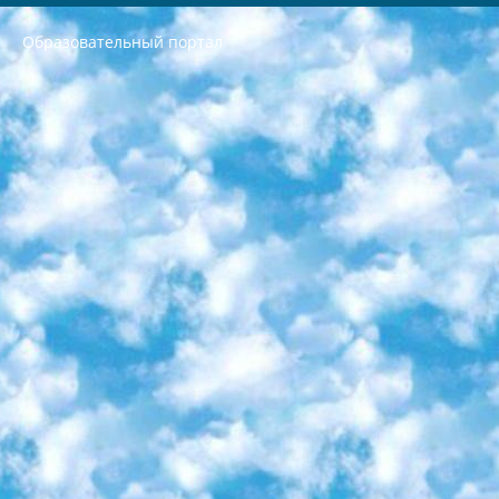
Образовательный портал
РЕСПУБЛИКА УЗБЕКИСТАН МИНИСТРЕРСТВО ДОШКОЛЬНОГО И ШКОЛЬНОГО ОБРАЗОВАНИЯ КОМАНДА в общеобразовательных учреждениях в 2023-2024 учебном году организация и проведение итоговой государственной аттестации обучающихся о Министра дошкольного и школьного образования Республики Узбекистан от 4 марта 2008 года (постановлением Минюста от 20 марта 2008 года № 1778 государственной регистрации) «Итоговое состояние учащихся общего среднего образования на основании положения об утверждении положения об аттестации общего среднего образования выпускной экзамен студентов в образовательных учреждениях в 2023-2024 учебном году В целях организации и прохождения аттестации приказываю: 1. Следующее: перечень предметов, по которым будет проводиться итоговая государственная аттестация и экзамен формы перевода согласно приложению 1; сертификаты международного образца, оценивающие уровень владения иностранными языками перечень согласно приложению 2; 2. Педагогический при специализированных образовательных учреждениях. научно-практический центр квалификации и международной оценки (Д.Давидова) 2024 г. До 25 марта: задания по предметам, по которым будет проводиться итоговая аттестация разработка и утверждение технических условий; итоговая аттестация на основании разработанного предметного задания разработка вопросов по предметам (устно и письменно), экзамен передача; общеобразовательные средние школы и специальные учебные заведения учащиеся выпускных классов школ и интернатов в агентской системе подготовка базы данных экзаменационных материалов и критериев оценки; перевод базы экзаменационных материалов на все языки обучения подать в Республиканский образовательный центр для изготовления; варианты экзаменов на основе разработанных контрольных материалов пусть будут поставлены задачи формирования. 3. Республиканский образовательный центр (Ш.Худайкулов) до 5 апреля 2024 года. до: база данных предоставленных экзаменационных материалов на все языки обучения перевод и экспертиза; для слепых, слабовидящих, глухих, слабослышащих и умственно отсталых детей учащиеся выпускных классов специализированных школ и школ-интернатов база данных экзаменационных материалов на всех преподаваемых языках подготовка критериев оценки; специализированные школы для умственно отсталых детей и технологии для учащихся выпускных классов школ-интернатов разработка соответствующих рекомендаций и критериев проведения ЕГЭ по естествознанию давать задания. 4. Педагогический при специализированных образовательных учреждениях. Научно-практический центр навыков и международной оценки (Д.Давидова), Республика образовательный центр (Худайкулов Ш.) итоговый государственный аттестационный экзамен ориентирован на творческое и логическое мышление при подготовке базы материалов учитывать введение заданий. 5. Следует отметить, что: сертификат государственного образца о знании общеобразовательного предмета и как минимум национальный уровень B1 по предметам на иностранных языках, указанным в Приложении 2. или международно признанный сертификат эквивалентного уровня студенты, изучающие определенный предмет, освобождаются от экзамена; по соответствующим предметам запланирована итоговая государственная аттестация за день до дня, путем жеребьевки Рабочей группой (в письменной форме по предметам, проводимым в форме) из числа сформированных вариантов выбрано 2 варианта; 2 выбранных варианта экзамена анонсированы на официальном сайте министерства и все выпускники по всей стране на основе этих вариантов проводит итоговую государственную аттестацию. 6. Государственное образование учащихся средних общеобразовательных учреждений. знания в соответствии с квалификационными требованиями, которые необходимо приобрести на основании стандартов итоговый (выпускной) контроль для 9 и 11 классов в целях тестирования Экзамены (далее – экзамены) состоят из предметов, перечисленных в приложении 1. будет сделано. 7. Экзамены пройдут с 26 мая по 15 июня 2024 г. (кроме науки физического воспитания). 8. Физическая для учащихся 9 классов общесредних образовательных учреждений. Экзамены по предмету «Образование, квалификация медицина» 1-6 мая 2024 года. сотрудники перевести под присмотр (с отклонениями в физическом или умственном развитии) специализированная школа для детей, школы-интернаты и со сколиозом школы-интернаты санаторного типа для больных детей исключены). 9. Он был слепым, слабовидящим и имел нарушения опорно-двигательного аппарата. экзамены в специализированных школах и интернатах для детей должны проводиться исходя из требований, предъявляемых к общеобразовательным учреждениям (физкультура кроме науки). 10. Специализированная школа для глухих и слабослышащих детей. и экзамены в интернатах и быть реализован в виде письменного теста по математике. 11. Специальность для умственно отсталых детей. Для 9 класса Родной язык и литературное письмо Государственный язык (язык обучения – узбекский). для неклассов) написано Математическое письмо Письменная/устная история Узбекистана Физическое воспитание практично Итоговый контроль Для 11 класса Написание родного языка и литературы (эссе) Математическое письмо Узбекский язык (обучение на узбекском языке) не посещающее общее среднее образование для учреждений)/Образовательное учреждение выбор письменный и устный Иностранный язык письменный/устный Письменная/устная история Узбекистана *По выбору студента:  Химия  Физика  Основы государственного права  География 10 бесплатных образовательных ресурсов - Мы составили подборку онлайн-проектов с интерактивными упражнениями, видеолекциями и статьями. Они помогут вам обрести новые и освежить старые знания бесплатно. 1. «ИНТУИТ» Старейшая образовательная площадка Рунета. Здесь вы найдёте сотни текстовых и видеокурсов на десятки различных тем — от программирования до психологии. Многие курсы подготовлены российскими университетами и крупными международными компаниями вроде Intel и Microsoft. Самостоятельное обучение бесплатное, но желающие могут оплатить услуги персональных наставников. 2. «Смартия» знакомит с актуальными профессиями и подсказывает, как им обучаться. Выбрав заинтересовавшую вас специальность — SMM-специалист, фотограф, веб-дизайнер или другую, — увидите список необходимых для неё умений. Чтобы вы могли освоить их самостоятельно, для каждого умения площадка отображает подборку ссылок на учебные материалы. Хотя «Смартия» ориентируется на русскоязычную аудиторию, часть контента всё же доступна только на английском. 3. «Лекторий Физтеха» Проект Московского физико-технического института (Физтеха). С его помощью вы можете смотреть онлайн серии лекций, записанные на видео в этом вузе. В числе доступных предметов — физика, биология, химия, информационные технологии и другие. К некоторым лекциям администрация ресурса прилагает готовые конспекты, которые можно скачивать в PDF-формате. 4. ITMOcourses Онлайн-площадка Санкт-Петербургского национального исследовательского университета информационных технологий, механики и оптики (ИТМО). Ресурс предоставляет свободный доступ к курсам, разработанным в этом вузе. Каталог материалов разбит на четыре категории: «Оптические системы и технологии», «Приборостроение и робототехника», «Информационные технологии» и «Биотехнологии». Курсы состоят из видеолекций, интерактивных демонстраций и заданий. 5. «КиберЛенинка» Электронная научная библиотека открытого доступа. Каталог площадки регулярно обрастает текстами статей из различных научных изданий. Сгруппированные по журналам и рубрикам публикации можно читать онлайн или скачивать целиком в PDF-формате. Проект нацелен на популяризацию науки за счёт открытого доступа к качественной информации. 6. «ПостНаука» На этом ресурсе публикуют подборки видеолекций, составленные экспертами из разных отраслей и объединённые общими темами. Среди них, к примеру, есть серии «Биоинформатика и геномика», «Культура средневековой Скандинавии» и Cinema Studies о теории кино. Каждая подборка лекций — логически связанная история, рассказанная экспертом от первого лица. Кроме того, на сайте появляются научно-образовательные статьи и тесты на разные темы. 7. «Newочём» Команда проекта «Newочём» отбирает самые интересные тексты из англоязычных СМИ и переводит те из них, за которые голосуют участники сообщества «ВКонтакте». По большей части это научно-популярные статьи. Редакторы придумывают лишь заголовки, в остальном содержание переводов соответствует оригиналам. Полные тексты можно читать прямо в социальной сети. 8. InternetUrok Онлайн-база материалов по основным дисциплинам школьной программы. Информация на сайте структурирована по классам, предметам и темам (урокам). Каждый урок состоит из видеолекций и конспектов. Есть также интерактивные тренажёры и тесты для закрепления пройденного материала. Даже если вы давно окончили школу, возможность повторить программу старших классов всегда может пригодиться. 9. Edutainme Ещё один ресурс об образовании. В отличие от Newtonew, как мне кажется, Edutainme больше ориентируется на представителей индустрии: педагогов, предпринимателей, разработчиков образовательных проектов. Но и любой, кто просто стремится к саморазвитию, найдёт на сайте много полезного и интересного для себя. Например, информацию о новых курсах и образовательных сервисах. 10. Newtonew Онлайн-медиа об образовании и обучении в широком смысле. Авторы Newtonew пишут об инструментах, заведениях, тактиках и стратегиях, которые помогают учить других и получать новые знания самостоятельно. На этой площадке вы найдёте новости, обзоры, аналитические мат