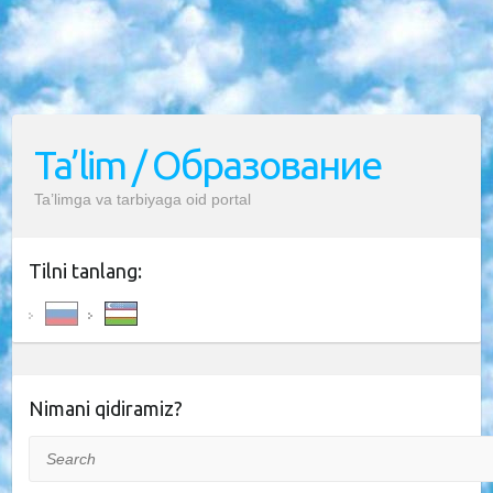
Ta’lim / Образование
Ta’limga va tarbiyaga oid portal
Tilni tanlang:
Nimani qidiramiz?
Search