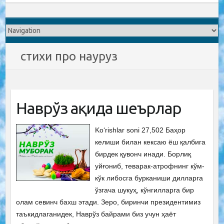
стихи про науруз
Наврўз ҳақида шеърлар
Ko‘rishlar soni 27,502 Баҳор
келиши билан кексаю ёш қалбига
бирдек қувонч инади. Борлиқ
уйғониб, теварак-атрофнинг кўм-
кўк либосга бурканиши дилларга
ўзгача шукуҳ, кўнгилларга бир
олам севинч бахш этади. Зеро, биринчи президентимиз
таъкидлаганидек, Наврўз байрами биз учун ҳаёт