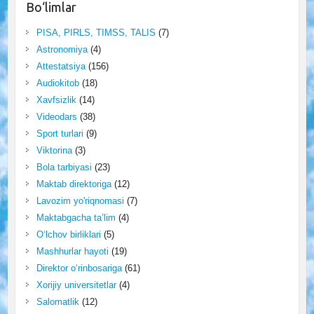
Bo‘limlar
PISA, PIRLS, TIMSS, TALIS
(7)
Astronomiya
(4)
Attestatsiya
(156)
Audiokitob
(18)
Xavfsizlik
(14)
Videodars
(38)
Sport turlari
(9)
Viktorina
(3)
Bola tarbiyasi
(23)
Maktab direktoriga
(12)
Lavozim yo'riqnomasi
(7)
Maktabgacha ta’lim
(4)
O‘lchov birliklari
(5)
Mashhurlar hayoti
(19)
Direktor o‘rinbosariga
(61)
Xorijiy universitetlar
(4)
Salomatlik
(12)