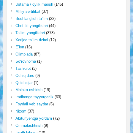
Ustama / oylik maosh
(146)
Milliy sertifikat
(37)
Boshlang‘ich ta’lim
(22)
Chet tili yangiliklari
(44)
Ta’lim yangiliklari
(373)
Xorijda ta’lim tizimi
(12)
E’lon
(16)
Olimpiada
(87)
So‘rovnoma
(1)
Tashkilot
(3)
Ochiq dars
(9)
Qo‘shiqlar
(1)
Malaka oshirish
(19)
Imtihonga tayyorgarlik
(63)
Foydali veb saytlar
(6)
Nizom
(37)
Abituriyentga yordam
(72)
Ommalashtirish
(9)
Ibratli hikoya
(10)