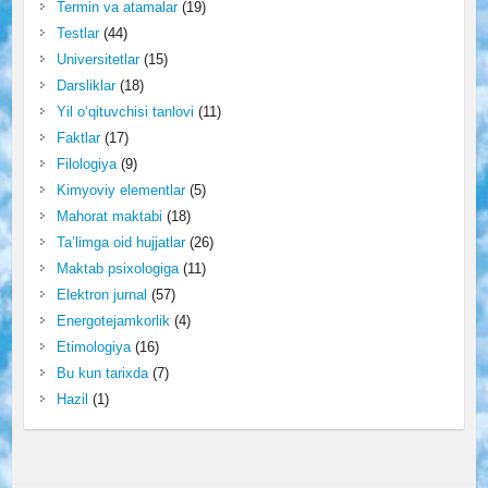
Termin va atamalar
(19)
Testlar
(44)
Universitetlar
(15)
Darsliklar
(18)
Yil o‘qituvchisi tanlovi
(11)
Faktlar
(17)
Filologiya
(9)
Kimyoviy elementlar
(5)
Mahorat maktabi
(18)
Ta’limga oid hujjatlar
(26)
Maktab psixologiga
(11)
Elektron jurnal
(57)
Energotejamkorlik
(4)
Etimologiya
(16)
Bu kun tarixda
(7)
Hazil
(1)