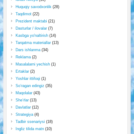
Huquqiy savodxonlik
(28)
Taqdimot
(22)
Prezident maktabi
(21)
Dasturlar / ilovalar
(7)
Kasbga yo'naltirish
(14)
Tarqatma materiallar
(13)
Dars ishlanma
(34)
Reklama
(2)
Masalalarni yechish
(1)
Ertaklar
(2)
Yoshlar ittifoqi
(1)
So‘ragan edingiz
(35)
Maqolalar
(43)
She’rlar
(13)
Davlatlar
(12)
Strategiya
(4)
Tadbir ssenariysi
(18)
Ingliz tilida matn
(10)