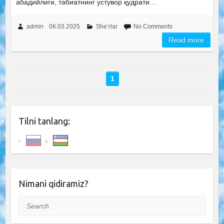
абадийлиги, табиатнинг устувор қудрати…
admin
06.03.2025
She’rlar
No Comments
Read more
1
Tilni tanlang:
Nimani qidiramiz?
Search