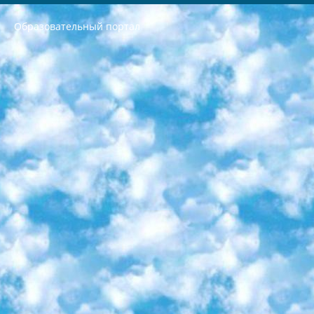
Образовательный портал
РЕСПУБЛИКА УЗБЕКИСТАН МИНИСТРЕРСТВО ДОШКОЛЬНОГО И ШКОЛЬНОГО ОБРАЗОВАНИЯ КОМАНДА в общеобразовательных учреждениях в 2023-2024 учебном году организация и проведение итоговой государственной аттестации обучающихся о Министра дошкольного и школьного образования Республики Узбекистан от 4 марта 2008 года (постановлением Минюста от 20 марта 2008 года № 1778 государственной регистрации) «Итоговое состояние учащихся общего среднего образования на основании положения об утверждении положения об аттестации общего среднего образования выпускной экзамен студентов в образовательных учреждениях в 2023-2024 учебном году В целях организации и прохождения аттестации приказываю: 1. Следующее: перечень предметов, по которым будет проводиться итоговая государственная аттестация и экзамен формы перевода согласно приложению 1; сертификаты международного образца, оценивающие уровень владения иностранными языками перечень согласно приложению 2; 2. Педагогический при специализированных образовательных учреждениях. научно-практический центр квалификации и международной оценки (Д.Давидова) 2024 г. До 25 марта: задания по предметам, по которым будет проводиться итоговая аттестация разработка и утверждение технических условий; итоговая аттестация на основании разработанного предметного задания разработка вопросов по предметам (устно и письменно), экзамен передача; общеобразовательные средние школы и специальные учебные заведения учащиеся выпускных классов школ и интернатов в агентской системе подготовка базы данных экзаменационных материалов и критериев оценки; перевод базы экзаменационных материалов на все языки обучения подать в Республиканский образовательный центр для изготовления; варианты экзаменов на основе разработанных контрольных материалов пусть будут поставлены задачи формирования. 3. Республиканский образовательный центр (Ш.Худайкулов) до 5 апреля 2024 года. до: база данных предоставленных экзаменационных материалов на все языки обучения перевод и экспертиза; для слепых, слабовидящих, глухих, слабослышащих и умственно отсталых детей учащиеся выпускных классов специализированных школ и школ-интернатов база данных экзаменационных материалов на всех преподаваемых языках подготовка критериев оценки; специализированные школы для умственно отсталых детей и технологии для учащихся выпускных классов школ-интернатов разработка соответствующих рекомендаций и критериев проведения ЕГЭ по естествознанию давать задания. 4. Педагогический при специализированных образовательных учреждениях. Научно-практический центр навыков и международной оценки (Д.Давидова), Республика образовательный центр (Худайкулов Ш.) итоговый государственный аттестационный экзамен ориентирован на творческое и логическое мышление при подготовке базы материалов учитывать введение заданий. 5. Следует отметить, что: сертификат государственного образца о знании общеобразовательного предмета и как минимум национальный уровень B1 по предметам на иностранных языках, указанным в Приложении 2. или международно признанный сертификат эквивалентного уровня студенты, изучающие определенный предмет, освобождаются от экзамена; по соответствующим предметам запланирована итоговая государственная аттестация за день до дня, путем жеребьевки Рабочей группой (в письменной форме по предметам, проводимым в форме) из числа сформированных вариантов выбрано 2 варианта; 2 выбранных варианта экзамена анонсированы на официальном сайте министерства и все выпускники по всей стране на основе этих вариантов проводит итоговую государственную аттестацию. 6. Государственное образование учащихся средних общеобразовательных учреждений. знания в соответствии с квалификационными требованиями, которые необходимо приобрести на основании стандартов итоговый (выпускной) контроль для 9 и 11 классов в целях тестирования Экзамены (далее – экзамены) состоят из предметов, перечисленных в приложении 1. будет сделано. 7. Экзамены пройдут с 26 мая по 15 июня 2024 г. (кроме науки физического воспитания). 8. Физическая для учащихся 9 классов общесредних образовательных учреждений. Экзамены по предмету «Образование, квалификация медицина» 1-6 мая 2024 года. сотрудники перевести под присмотр (с отклонениями в физическом или умственном развитии) специализированная школа для детей, школы-интернаты и со сколиозом школы-интернаты санаторного типа для больных детей исключены). 9. Он был слепым, слабовидящим и имел нарушения опорно-двигательного аппарата. экзамены в специализированных школах и интернатах для детей должны проводиться исходя из требований, предъявляемых к общеобразовательным учреждениям (физкультура кроме науки). 10. Специализированная школа для глухих и слабослышащих детей. и экзамены в интернатах и быть реализован в виде письменного теста по математике. 11. Специальность для умственно отсталых детей. Для 9 класса Родной язык и литературное письмо Государственный язык (язык обучения – узбекский). для неклассов) написано Математическое письмо Письменная/устная история Узбекистана Физическое воспитание практично Итоговый контроль Для 11 класса Написание родного языка и литературы (эссе) Математическое письмо Узбекский язык (обучение на узбекском языке) не посещающее общее среднее образование для учреждений)/Образовательное учреждение выбор письменный и устный Иностранный язык письменный/устный Письменная/устная история Узбекистана *По выбору студента:  Химия  Физика  Основы государственного права  География 10 бесплатных образовательных ресурсов - Мы составили подборку онлайн-проектов с интерактивными упражнениями, видеолекциями и статьями. Они помогут вам обрести новые и освежить старые знания бесплатно. 1. «ИНТУИТ» Старейшая образовательная площадка Рунета. Здесь вы найдёте сотни текстовых и видеокурсов на десятки различных тем — от программирования до психологии. Многие курсы подготовлены российскими университетами и крупными международными компаниями вроде Intel и Microsoft. Самостоятельное обучение бесплатное, но желающие могут оплатить услуги персональных наставников. 2. «Смартия» знакомит с актуальными профессиями и подсказывает, как им обучаться. Выбрав заинтересовавшую вас специальность — SMM-специалист, фотограф, веб-дизайнер или другую, — увидите список необходимых для неё умений. Чтобы вы могли освоить их самостоятельно, для каждого умения площадка отображает подборку ссылок на учебные материалы. Хотя «Смартия» ориентируется на русскоязычную аудиторию, часть контента всё же доступна только на английском. 3. «Лекторий Физтеха» Проект Московского физико-технического института (Физтеха). С его помощью вы можете смотреть онлайн серии лекций, записанные на видео в этом вузе. В числе доступных предметов — физика, биология, химия, информационные технологии и другие. К некоторым лекциям администрация ресурса прилагает готовые конспекты, которые можно скачивать в PDF-формате. 4. ITMOcourses Онлайн-площадка Санкт-Петербургского национального исследовательского университета информационных технологий, механики и оптики (ИТМО). Ресурс предоставляет свободный доступ к курсам, разработанным в этом вузе. Каталог материалов разбит на четыре категории: «Оптические системы и технологии», «Приборостроение и робототехника», «Информационные технологии» и «Биотехнологии». Курсы состоят из видеолекций, интерактивных демонстраций и заданий. 5. «КиберЛенинка» Электронная научная библиотека открытого доступа. Каталог площадки регулярно обрастает текстами статей из различных научных изданий. Сгруппированные по журналам и рубрикам публикации можно читать онлайн или скачивать целиком в PDF-формате. Проект нацелен на популяризацию науки за счёт открытого доступа к качественной информации. 6. «ПостНаука» На этом ресурсе публикуют подборки видеолекций, составленные экспертами из разных отраслей и объединённые общими темами. Среди них, к примеру, есть серии «Биоинформатика и геномика», «Культура средневековой Скандинавии» и Cinema Studies о теории кино. Каждая подборка лекций — логически связанная история, рассказанная экспертом от первого лица. Кроме того, на сайте появляются научно-образовательные статьи и тесты на разные темы. 7. «Newочём» Команда проекта «Newочём» отбирает самые интересные тексты из англоязычных СМИ и переводит те из них, за которые голосуют участники сообщества «ВКонтакте». По большей части это научно-популярные статьи. Редакторы придумывают лишь заголовки, в остальном содержание переводов соответствует оригиналам. Полные тексты можно читать прямо в социальной сети. 8. InternetUrok Онлайн-база материалов по основным дисциплинам школьной программы. Информация на сайте структурирована по классам, предметам и темам (урокам). Каждый урок состоит из видеолекций и конспектов. Есть также интерактивные тренажёры и тесты для закрепления пройденного материала. Даже если вы давно окончили школу, возможность повторить программу старших классов всегда может пригодиться. 9. Edutainme Ещё один ресурс об образовании. В отличие от Newtonew, как мне кажется, Edutainme больше ориентируется на представителей индустрии: педагогов, предпринимателей, разработчиков образовательных проектов. Но и любой, кто просто стремится к саморазвитию, найдёт на сайте много полезного и интересного для себя. Например, информацию о новых курсах и образовательных сервисах. 10. Newtonew Онлайн-медиа об образовании и обучении в широком смысле. Авторы Newtonew пишут об инструментах, заведениях, тактиках и стратегиях, которые помогают учить других и получать новые знания самостоятельно. На этой площадке вы найдёте новости, обзоры, аналитические мат