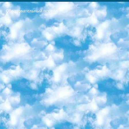
Образовательный портал
РЕСПУБЛИКА УЗБЕКИСТАН МИНИСТРЕРСТВО ДОШКОЛЬНОГО И ШКОЛЬНОГО ОБРАЗОВАНИЯ КОМАНДА в общеобразовательных учреждениях в 2023-2024 учебном году организация и проведение итоговой государственной аттестации обучающихся о Министра дошкольного и школьного образования Республики Узбекистан от 4 марта 2008 года (постановлением Минюста от 20 марта 2008 года № 1778 государственной регистрации) «Итоговое состояние учащихся общего среднего образования на основании положения об утверждении положения об аттестации общего среднего образования выпускной экзамен студентов в образовательных учреждениях в 2023-2024 учебном году В целях организации и прохождения аттестации приказываю: 1. Следующее: перечень предметов, по которым будет проводиться итоговая государственная аттестация и экзамен формы перевода согласно приложению 1; сертификаты международного образца, оценивающие уровень владения иностранными языками перечень согласно приложению 2; 2. Педагогический при специализированных образовательных учреждениях. научно-практический центр квалификации и международной оценки (Д.Давидова) 2024 г. До 25 марта: задания по предметам, по которым будет проводиться итоговая аттестация разработка и утверждение технических условий; итоговая аттестация на основании разработанного предметного задания разработка вопросов по предметам (устно и письменно), экзамен передача; общеобразовательные средние школы и специальные учебные заведения учащиеся выпускных классов школ и интернатов в агентской системе подготовка базы данных экзаменационных материалов и критериев оценки; перевод базы экзаменационных материалов на все языки обучения подать в Республиканский образовательный центр для изготовления; варианты экзаменов на основе разработанных контрольных материалов пусть будут поставлены задачи формирования. 3. Республиканский образовательный центр (Ш.Худайкулов) до 5 апреля 2024 года. до: база данных предоставленных экзаменационных материалов на все языки обучения перевод и экспертиза; для слепых, слабовидящих, глухих, слабослышащих и умственно отсталых детей учащиеся выпускных классов специализированных школ и школ-интернатов база данных экзаменационных материалов на всех преподаваемых языках подготовка критериев оценки; специализированные школы для умственно отсталых детей и технологии для учащихся выпускных классов школ-интернатов разработка соответствующих рекомендаций и критериев проведения ЕГЭ по естествознанию давать задания. 4. Педагогический при специализированных образовательных учреждениях. Научно-практический центр навыков и международной оценки (Д.Давидова), Республика образовательный центр (Худайкулов Ш.) итоговый государственный аттестационный экзамен ориентирован на творческое и логическое мышление при подготовке базы материалов учитывать введение заданий. 5. Следует отметить, что: сертификат государственного образца о знании общеобразовательного предмета и как минимум национальный уровень B1 по предметам на иностранных языках, указанным в Приложении 2. или международно признанный сертификат эквивалентного уровня студенты, изучающие определенный предмет, освобождаются от экзамена; по соответствующим предметам запланирована итоговая государственная аттестация за день до дня, путем жеребьевки Рабочей группой (в письменной форме по предметам, проводимым в форме) из числа сформированных вариантов выбрано 2 варианта; 2 выбранных варианта экзамена анонсированы на официальном сайте министерства и все выпускники по всей стране на основе этих вариантов проводит итоговую государственную аттестацию. 6. Государственное образование учащихся средних общеобразовательных учреждений. знания в соответствии с квалификационными требованиями, которые необходимо приобрести на основании стандартов итоговый (выпускной) контроль для 9 и 11 классов в целях тестирования Экзамены (далее – экзамены) состоят из предметов, перечисленных в приложении 1. будет сделано. 7. Экзамены пройдут с 26 мая по 15 июня 2024 г. (кроме науки физического воспитания). 8. Физическая для учащихся 9 классов общесредних образовательных учреждений. Экзамены по предмету «Образование, квалификация медицина» 1-6 мая 2024 года. сотрудники перевести под присмотр (с отклонениями в физическом или умственном развитии) специализированная школа для детей, школы-интернаты и со сколиозом школы-интернаты санаторного типа для больных детей исключены). 9. Он был слепым, слабовидящим и имел нарушения опорно-двигательного аппарата. экзамены в специализированных школах и интернатах для детей должны проводиться исходя из требований, предъявляемых к общеобразовательным учреждениям (физкультура кроме науки). 10. Специализированная школа для глухих и слабослышащих детей. и экзамены в интернатах и быть реализован в виде письменного теста по математике. 11. Специальность для умственно отсталых детей. Для 9 класса Родной язык и литературное письмо Государственный язык (язык обучения – узбекский). для неклассов) написано Математическое письмо Письменная/устная история Узбекистана Физическое воспитание практично Итоговый контроль Для 11 класса Написание родного языка и литературы (эссе) Математическое письмо Узбекский язык (обучение на узбекском языке) не посещающее общее среднее образование для учреждений)/Образовательное учреждение выбор письменный и устный Иностранный язык письменный/устный Письменная/устная история Узбекистана *По выбору студента:  Химия  Физика  Основы государственного права  География 10 бесплатных образовательных ресурсов - Мы составили подборку онлайн-проектов с интерактивными упражнениями, видеолекциями и статьями. Они помогут вам обрести новые и освежить старые знания бесплатно. 1. «ИНТУИТ» Старейшая образовательная площадка Рунета. Здесь вы найдёте сотни текстовых и видеокурсов на десятки различных тем — от программирования до психологии. Многие курсы подготовлены российскими университетами и крупными международными компаниями вроде Intel и Microsoft. Самостоятельное обучение бесплатное, но желающие могут оплатить услуги персональных наставников. 2. «Смартия» знакомит с актуальными профессиями и подсказывает, как им обучаться. Выбрав заинтересовавшую вас специальность — SMM-специалист, фотограф, веб-дизайнер или другую, — увидите список необходимых для неё умений. Чтобы вы могли освоить их самостоятельно, для каждого умения площадка отображает подборку ссылок на учебные материалы. Хотя «Смартия» ориентируется на русскоязычную аудиторию, часть контента всё же доступна только на английском. 3. «Лекторий Физтеха» Проект Московского физико-технического института (Физтеха). С его помощью вы можете смотреть онлайн серии лекций, записанные на видео в этом вузе. В числе доступных предметов — физика, биология, химия, информационные технологии и другие. К некоторым лекциям администрация ресурса прилагает готовые конспекты, которые можно скачивать в PDF-формате. 4. ITMOcourses Онлайн-площадка Санкт-Петербургского национального исследовательского университета информационных технологий, механики и оптики (ИТМО). Ресурс предоставляет свободный доступ к курсам, разработанным в этом вузе. Каталог материалов разбит на четыре категории: «Оптические системы и технологии», «Приборостроение и робототехника», «Информационные технологии» и «Биотехнологии». Курсы состоят из видеолекций, интерактивных демонстраций и заданий. 5. «КиберЛенинка» Электронная научная библиотека открытого доступа. Каталог площадки регулярно обрастает текстами статей из различных научных изданий. Сгруппированные по журналам и рубрикам публикации можно читать онлайн или скачивать целиком в PDF-формате. Проект нацелен на популяризацию науки за счёт открытого доступа к качественной информации. 6. «ПостНаука» На этом ресурсе публикуют подборки видеолекций, составленные экспертами из разных отраслей и объединённые общими темами. Среди них, к примеру, есть серии «Биоинформатика и геномика», «Культура средневековой Скандинавии» и Cinema Studies о теории кино. Каждая подборка лекций — логически связанная история, рассказанная экспертом от первого лица. Кроме того, на сайте появляются научно-образовательные статьи и тесты на разные темы. 7. «Newочём» Команда проекта «Newочём» отбирает самые интересные тексты из англоязычных СМИ и переводит те из них, за которые голосуют участники сообщества «ВКонтакте». По большей части это научно-популярные статьи. Редакторы придумывают лишь заголовки, в остальном содержание переводов соответствует оригиналам. Полные тексты можно читать прямо в социальной сети. 8. InternetUrok Онлайн-база материалов по основным дисциплинам школьной программы. Информация на сайте структурирована по классам, предметам и темам (урокам). Каждый урок состоит из видеолекций и конспектов. Есть также интерактивные тренажёры и тесты для закрепления пройденного материала. Даже если вы давно окончили школу, возможность повторить программу старших классов всегда может пригодиться. 9. Edutainme Ещё один ресурс об образовании. В отличие от Newtonew, как мне кажется, Edutainme больше ориентируется на представителей индустрии: педагогов, предпринимателей, разработчиков образовательных проектов. Но и любой, кто просто стремится к саморазвитию, найдёт на сайте много полезного и интересного для себя. Например, информацию о новых курсах и образовательных сервисах. 10. Newtonew Онлайн-медиа об образовании и обучении в широком смысле. Авторы Newtonew пишут об инструментах, заведениях, тактиках и стратегиях, которые помогают учить других и получать новые знания самостоятельно. На этой площадке вы найдёте новости, обзоры, аналитические мат