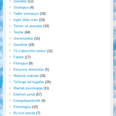
Davlatlar
(12)
Strategiya
(4)
Tadbir ssenariysi
(18)
Ingliz tilida matn
(10)
Termin va atamalar
(19)
Testlar
(44)
Universitetlar
(15)
Darsliklar
(18)
Yil o‘qituvchisi tanlovi
(11)
Faktlar
(17)
Filologiya
(9)
Kimyoviy elementlar
(5)
Mahorat maktabi
(18)
Ta’limga oid hujjatlar
(26)
Maktab psixologiga
(11)
Elektron jurnal
(57)
Energotejamkorlik
(4)
Etimologiya
(16)
Bu kun tarixda
(7)