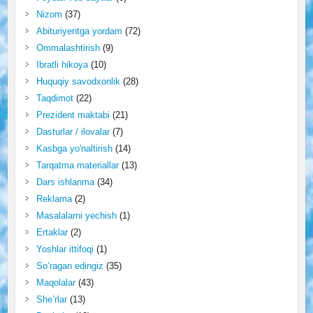
Nizom
(37)
Abituriyentga yordam
(72)
Ommalashtirish
(9)
Ibratli hikoya
(10)
Huquqiy savodxonlik
(28)
Taqdimot
(22)
Prezident maktabi
(21)
Dasturlar / ilovalar
(7)
Kasbga yo'naltirish
(14)
Tarqatma materiallar
(13)
Dars ishlanma
(34)
Reklama
(2)
Masalalarni yechish
(1)
Ertaklar
(2)
Yoshlar ittifoqi
(1)
So‘ragan edingiz
(35)
Maqolalar
(43)
She’rlar
(13)