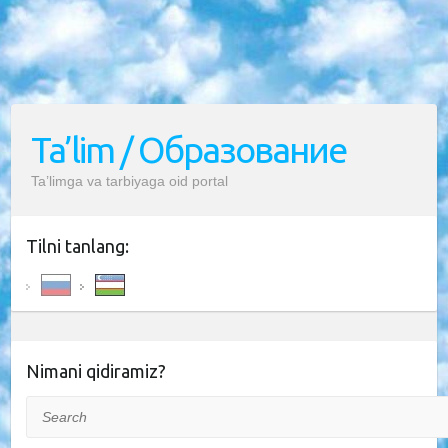
Ta’lim / Образование
Ta’limga va tarbiyaga oid portal
Tilni tanlang:
Nimani qidiramiz?
Search