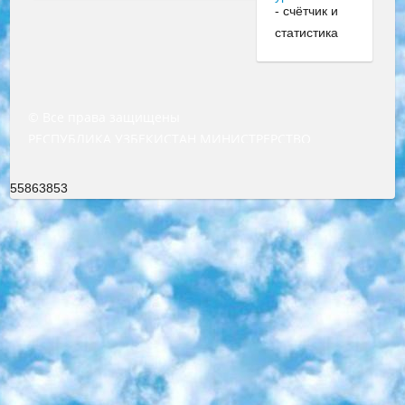
© Все права защищены
РЕСПУБЛИКА УЗБЕКИСТАН МИНИСТРЕРСТВО ДОШКОЛЬНОГО И ШКОЛЬНОГО ОБРАЗОВАНИЯ КОМАНДА в общеобразовательных учреждениях в 2023-2024 учебном году организация и проведение итоговой государственной аттестации обучающихся о Министра дошкольного и школьного образования Республики Узбекистан от 4 марта 2008 года (постановлением Минюста от 20 марта 2008 года № 1778 государственной регистрации) «Итоговое состояние учащихся общего среднего образования на основании положения об утверждении положения об аттестации общего среднего образования выпускной экзамен студентов в образовательных учреждениях в 2023-2024 учебном году В целях организации и прохождения аттестации приказываю: 1. Следующее: перечень предметов, по которым будет проводиться итоговая государственная аттестация и экзамен формы перевода согласно приложению 1; сертификаты международного образца, оценивающие уровень владения иностранными языками перечень согласно приложению 2; 2. Педагогический при специализированных образовательных учреждениях. научно-практический центр квалификации и международной оценки (Д.Давидова) 2024 г. До 25 марта: задания по предметам, по которым будет проводиться итоговая аттестация разработка и утверждение технических условий; итоговая аттестация на основании разработанного предметного задания разработка вопросов по предметам (устно и письменно), экзамен передача; общеобразовательные средние школы и специальные учебные заведения учащиеся выпускных классов школ и интернатов в агентской системе подготовка базы данных экзаменационных материалов и критериев оценки; перевод базы экзаменационных материалов на все языки обучения подать в Республиканский образовательный центр для изготовления; варианты экзаменов на основе разработанных контрольных материалов пусть будут поставлены задачи формирования. 3. Республиканский образовательный центр (Ш.Худайкулов) до 5 апреля 2024 года. до: база данных предоставленных экзаменационных материалов на все языки обучения перевод и экспертиза; для слепых, слабовидящих, глухих, слабослышащих и умственно отсталых детей учащиеся выпускных классов специализированных школ и школ-интернатов база данных экзаменационных материалов на всех преподаваемых языках подготовка критериев оценки; специализированные школы для умственно отсталых детей и технологии для учащихся выпускных классов школ-интернатов разработка соответствующих рекомендаций и критериев проведения ЕГЭ по естествознанию давать задания. 4. Педагогический при специализированных образовательных учреждениях. Научно-практический центр навыков и международной оценки (Д.Давидова), Республика образовательный центр (Худайкулов Ш.) итоговый государственный аттестационный экзамен ориентирован на творческое и логическое мышление при подготовке базы материалов учитывать введение заданий. 5. Следует отметить, что: сертификат государственного образца о знании общеобразовательного предмета и как минимум национальный уровень B1 по предметам на иностранных языках, указанным в Приложении 2. или международно признанный сертификат эквивалентного уровня студенты, изучающие определенный предмет, освобождаются от экзамена; по соответствующим предметам запланирована итоговая государственная аттестация за день до дня, путем жеребьевки Рабочей группой (в письменной форме по предметам, проводимым в форме) из числа сформированных вариантов выбрано 2 варианта; 2 выбранных варианта экзамена анонсированы на официальном сайте министерства и все выпускники по всей стране на основе этих вариантов проводит итоговую государственную аттестацию. 6. Государственное образование учащихся средних общеобразовательных учреждений. знания в соответствии с квалификационными требованиями, которые необходимо приобрести на основании стандартов итоговый (выпускной) контроль для 9 и 11 классов в целях тестирования Экзамены (далее – экзамены) состоят из предметов, перечисленных в приложении 1. будет сделано. 7. Экзамены пройдут с 26 мая по 15 июня 2024 г. (кроме науки физического воспитания). 8. Физическая для учащихся 9 классов общесредних образовательных учреждений. Экзамены по предмету «Образование, квалификация медицина» 1-6 мая 2024 года. сотрудники перевести под присмотр (с отклонениями в физическом или умственном развитии) специализированная школа для детей, школы-интернаты и со сколиозом школы-интернаты санаторного типа для больных детей исключены). 9. Он был слепым, слабовидящим и имел нарушения опорно-двигательного аппарата. экзамены в специализированных школах и интернатах для детей должны проводиться исходя из требований, предъявляемых к общеобразовательным учреждениям (физкультура кроме науки). 10. Специализированная школа для глухих и слабослышащих детей. и экзамены в интернатах и быть реализован в виде письменного теста по математике. 11. Специальность для умственно отсталых детей. Для 9 класса Родной язык и литературное письмо Государственный язык (язык обучения – узбекский). для неклассов) написано Математическое письмо Письменная/устная история Узбекистана Физическое воспитание практично Итоговый контроль Для 11 класса Написание родного языка и литературы (эссе) Математическое письмо Узбекский язык (обучение на узбекском языке) не посещающее общее среднее образование для учреждений)/Образовательное учреждение выбор письменный и устный Иностранный язык письменный/устный Письменная/устная история Узбекистана *По выбору студента:  Химия  Физика  Основы государственного права  География 10 бесплатных образовательных ресурсов - Мы составили подборку онлайн-проектов с интерактивными упражнениями, видеолекциями и статьями. Они помогут вам обрести новые и освежить старые знания бесплатно. 1. «ИНТУИТ» Старейшая образовательная площадка Рунета. Здесь вы найдёте сотни текстовых и видеокурсов на десятки различных тем — от программирования до психологии. Многие курсы подготовлены российскими университетами и крупными международными компаниями вроде Intel и Microsoft. Самостоятельное обучение бесплатное, но желающие могут оплатить услуги персональных наставников. 2. «Смартия» знакомит с актуальными профессиями и подсказывает, как им обучаться. Выбрав заинтересовавшую вас специальность — SMM-специалист, фотограф, веб-дизайнер или другую, — увидите список необходимых для неё умений. Чтобы вы могли освоить их самостоятельно, для каждого умения площадка отображает подборку ссылок на учебные материалы. Хотя «Смартия» ориентируется на русскоязычную аудиторию, часть контента всё же доступна только на английском. 3. «Лекторий Физтеха» Проект Московского физико-технического института (Физтеха). С его помощью вы можете смотреть онлайн серии лекций, записанные на видео в этом вузе. В числе доступных предметов — физика, биология, химия, информационные технологии и другие. К некоторым лекциям администрация ресурса прилагает готовые конспекты, которые можно скачивать в PDF-формате. 4. ITMOcourses Онлайн-площадка Санкт-Петербургского национального исследовательского университета информационных технологий, механики и оптики (ИТМО). Ресурс предоставляет свободный доступ к курсам, разработанным в этом вузе. Каталог материалов разбит на четыре категории: «Оптические системы и технологии», «Приборостроение и робототехника», «Информационные технологии» и «Биотехнологии». Курсы состоят из видеолекций, интерактивных демонстраций и заданий. 5. «КиберЛенинка» Электронная научная библиотека открытого доступа. Каталог площадки регулярно обрастает текстами статей из различных научных изданий. Сгруппированные по журналам и рубрикам публикации можно читать онлайн или скачивать целиком в PDF-формате. Проект нацелен на популяризацию науки за счёт открытого доступа к качественной информации. 6. «ПостНаука» На этом ресурсе публикуют подборки видеолекций, составленные экспертами из разных отраслей и объединённые общими темами. Среди них, к примеру, есть серии «Биоинформатика и геномика», «Культура средневековой Скандинавии» и Cinema Studies о теории кино. Каждая подборка лекций — логически связанная история, рассказанная экспертом от первого лица. Кроме того, на сайте появляются научно-образовательные статьи и тесты на разные темы. 7. «Newочём» Команда проекта «Newочём» отбирает самые интересные тексты из англоязычных СМИ и переводит те из них, за которые голосуют участники сообщества «ВКонтакте». По большей части это научно-популярные статьи. Редакторы придумывают лишь заголовки, в остальном содержание переводов соответствует оригиналам. Полные тексты можно читать прямо в социальной сети. 8. InternetUrok Онлайн-база материалов по основным дисциплинам школьной программы. Информация на сайте структурирована по классам, предметам и темам (урокам). Каждый урок состоит из видеолекций и конспектов. Есть также интерактивные тренажёры и тесты для закрепления пройденного материала. Даже если вы давно окончили школу, возможность повторить программу старших классов всегда может пригодиться. 9. Edutainme Ещё один ресурс об образовании. В отличие от Newtonew, как мне кажется, Edutainme больше ориентируется на представителей индустрии: педагогов, предпринимателей, разработчиков образовательных проектов. Но и любой, кто просто стремится к саморазвитию, найдёт на сайте много полезного и интересного для себя. Например, информацию о новых курсах и образовательных сервисах. 10. Newtonew Онлайн-медиа об образовании и обучении в широком смысле. Авторы Newtonew пишут об инструментах, заведениях, тактиках и стратегиях, которые помогают учить других и получать новые знания самостоятельно. На этой площадке вы найдёте новости, обзоры, аналитические мате
55863853