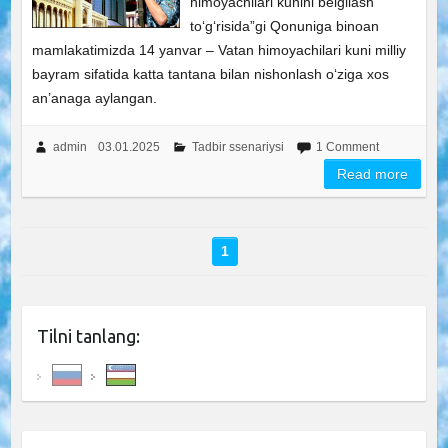
himoyachilari kunini belgilash
to‘g‘risida”gi Qonuniga binoan
mamlakatimizda 14 yanvar – Vatan himoyachilari kuni milliy
bayram sifatida katta tantana bilan nishonlash o‘ziga xos
an’anaga aylangan.
admin
03.01.2025
Tadbir ssenariysi
1 Comment
Read more
1
Tilni tanlang: