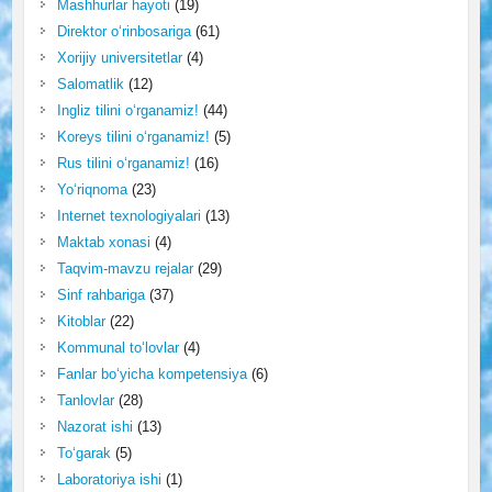
Mashhurlar hayoti
(19)
Direktor o‘rinbosariga
(61)
Xorijiy universitetlar
(4)
Salomatlik
(12)
Ingliz tilini o‘rganamiz!
(44)
Koreys tilini o‘rganamiz!
(5)
Rus tilini o‘rganamiz!
(16)
Yo‘riqnoma
(23)
Internet texnologiyalari
(13)
Maktab xonasi
(4)
Taqvim-mavzu rejalar
(29)
Sinf rahbariga
(37)
Kitoblar
(22)
Kommunal to‘lovlar
(4)
Fanlar bo‘yicha kompetensiya
(6)
Tanlovlar
(28)
Nazorat ishi
(13)
To‘garak
(5)
Laboratoriya ishi
(1)