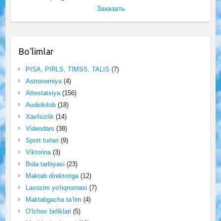
Заказать
Bo‘limlar
PISA, PIRLS, TIMSS, TALIS
(7)
Astronomiya
(4)
Attestatsiya
(156)
Audiokitob
(18)
Xavfsizlik
(14)
Videodars
(38)
Sport turlari
(9)
Viktorina
(3)
Bola tarbiyasi
(23)
Maktab direktoriga
(12)
Lavozim yo'riqnomasi
(7)
Maktabgacha ta’lim
(4)
O‘lchov birliklari
(5)