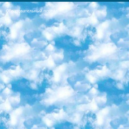
Образовательный портал
РЕСПУБЛИКА УЗБЕКИСТАН МИНИСТРЕРСТВО ДОШКОЛЬНОГО И ШКОЛЬНОГО ОБРАЗОВАНИЯ КОМАНДА в общеобразовательных учреждениях в 2023-2024 учебном году организация и проведение итоговой государственной аттестации обучающихся о Министра дошкольного и школьного образования Республики Узбекистан от 4 марта 2008 года (постановлением Минюста от 20 марта 2008 года № 1778 государственной регистрации) «Итоговое состояние учащихся общего среднего образования на основании положения об утверждении положения об аттестации общего среднего образования выпускной экзамен студентов в образовательных учреждениях в 2023-2024 учебном году В целях организации и прохождения аттестации приказываю: 1. Следующее: перечень предметов, по которым будет проводиться итоговая государственная аттестация и экзамен формы перевода согласно приложению 1; сертификаты международного образца, оценивающие уровень владения иностранными языками перечень согласно приложению 2; 2. Педагогический при специализированных образовательных учреждениях. научно-практический центр квалификации и международной оценки (Д.Давидова) 2024 г. До 25 марта: задания по предметам, по которым будет проводиться итоговая аттестация разработка и утверждение технических условий; итоговая аттестация на основании разработанного предметного задания разработка вопросов по предметам (устно и письменно), экзамен передача; общеобразовательные средние школы и специальные учебные заведения учащиеся выпускных классов школ и интернатов в агентской системе подготовка базы данных экзаменационных материалов и критериев оценки; перевод базы экзаменационных материалов на все языки обучения подать в Республиканский образовательный центр для изготовления; варианты экзаменов на основе разработанных контрольных материалов пусть будут поставлены задачи формирования. 3. Республиканский образовательный центр (Ш.Худайкулов) до 5 апреля 2024 года. до: база данных предоставленных экзаменационных материалов на все языки обучения перевод и экспертиза; для слепых, слабовидящих, глухих, слабослышащих и умственно отсталых детей учащиеся выпускных классов специализированных школ и школ-интернатов база данных экзаменационных материалов на всех преподаваемых языках подготовка критериев оценки; специализированные школы для умственно отсталых детей и технологии для учащихся выпускных классов школ-интернатов разработка соответствующих рекомендаций и критериев проведения ЕГЭ по естествознанию давать задания. 4. Педагогический при специализированных образовательных учреждениях. Научно-практический центр навыков и международной оценки (Д.Давидова), Республика образовательный центр (Худайкулов Ш.) итоговый государственный аттестационный экзамен ориентирован на творческое и логическое мышление при подготовке базы материалов учитывать введение заданий. 5. Следует отметить, что: сертификат государственного образца о знании общеобразовательного предмета и как минимум национальный уровень B1 по предметам на иностранных языках, указанным в Приложении 2. или международно признанный сертификат эквивалентного уровня студенты, изучающие определенный предмет, освобождаются от экзамена; по соответствующим предметам запланирована итоговая государственная аттестация за день до дня, путем жеребьевки Рабочей группой (в письменной форме по предметам, проводимым в форме) из числа сформированных вариантов выбрано 2 варианта; 2 выбранных варианта экзамена анонсированы на официальном сайте министерства и все выпускники по всей стране на основе этих вариантов проводит итоговую государственную аттестацию. 6. Государственное образование учащихся средних общеобразовательных учреждений. знания в соответствии с квалификационными требованиями, которые необходимо приобрести на основании стандартов итоговый (выпускной) контроль для 9 и 11 классов в целях тестирования Экзамены (далее – экзамены) состоят из предметов, перечисленных в приложении 1. будет сделано. 7. Экзамены пройдут с 26 мая по 15 июня 2024 г. (кроме науки физического воспитания). 8. Физическая для учащихся 9 классов общесредних образовательных учреждений. Экзамены по предмету «Образование, квалификация медицина» 1-6 мая 2024 года. сотрудники перевести под присмотр (с отклонениями в физическом или умственном развитии) специализированная школа для детей, школы-интернаты и со сколиозом школы-интернаты санаторного типа для больных детей исключены). 9. Он был слепым, слабовидящим и имел нарушения опорно-двигательного аппарата. экзамены в специализированных школах и интернатах для детей должны проводиться исходя из требований, предъявляемых к общеобразовательным учреждениям (физкультура кроме науки). 10. Специализированная школа для глухих и слабослышащих детей. и экзамены в интернатах и быть реализован в виде письменного теста по математике. 11. Специальность для умственно отсталых детей. Для 9 класса Родной язык и литературное письмо Государственный язык (язык обучения – узбекский). для неклассов) написано Математическое письмо Письменная/устная история Узбекистана Физическое воспитание практично Итоговый контроль Для 11 класса Написание родного языка и литературы (эссе) Математическое письмо Узбекский язык (обучение на узбекском языке) не посещающее общее среднее образование для учреждений)/Образовательное учреждение выбор письменный и устный Иностранный язык письменный/устный Письменная/устная история Узбекистана *По выбору студента:  Химия  Физика  Основы государственного права  География 10 бесплатных образовательных ресурсов - Мы составили подборку онлайн-проектов с интерактивными упражнениями, видеолекциями и статьями. Они помогут вам обрести новые и освежить старые знания бесплатно. 1. «ИНТУИТ» Старейшая образовательная площадка Рунета. Здесь вы найдёте сотни текстовых и видеокурсов на десятки различных тем — от программирования до психологии. Многие курсы подготовлены российскими университетами и крупными международными компаниями вроде Intel и Microsoft. Самостоятельное обучение бесплатное, но желающие могут оплатить услуги персональных наставников. 2. «Смартия» знакомит с актуальными профессиями и подсказывает, как им обучаться. Выбрав заинтересовавшую вас специальность — SMM-специалист, фотограф, веб-дизайнер или другую, — увидите список необходимых для неё умений. Чтобы вы могли освоить их самостоятельно, для каждого умения площадка отображает подборку ссылок на учебные материалы. Хотя «Смартия» ориентируется на русскоязычную аудиторию, часть контента всё же доступна только на английском. 3. «Лекторий Физтеха» Проект Московского физико-технического института (Физтеха). С его помощью вы можете смотреть онлайн серии лекций, записанные на видео в этом вузе. В числе доступных предметов — физика, биология, химия, информационные технологии и другие. К некоторым лекциям администрация ресурса прилагает готовые конспекты, которые можно скачивать в PDF-формате. 4. ITMOcourses Онлайн-площадка Санкт-Петербургского национального исследовательского университета информационных технологий, механики и оптики (ИТМО). Ресурс предоставляет свободный доступ к курсам, разработанным в этом вузе. Каталог материалов разбит на четыре категории: «Оптические системы и технологии», «Приборостроение и робототехника», «Информационные технологии» и «Биотехнологии». Курсы состоят из видеолекций, интерактивных демонстраций и заданий. 5. «КиберЛенинка» Электронная научная библиотека открытого доступа. Каталог площадки регулярно обрастает текстами статей из различных научных изданий. Сгруппированные по журналам и рубрикам публикации можно читать онлайн или скачивать целиком в PDF-формате. Проект нацелен на популяризацию науки за счёт открытого доступа к качественной информации. 6. «ПостНаука» На этом ресурсе публикуют подборки видеолекций, составленные экспертами из разных отраслей и объединённые общими темами. Среди них, к примеру, есть серии «Биоинформатика и геномика», «Культура средневековой Скандинавии» и Cinema Studies о теории кино. Каждая подборка лекций — логически связанная история, рассказанная экспертом от первого лица. Кроме того, на сайте появляются научно-образовательные статьи и тесты на разные темы. 7. «Newочём» Команда проекта «Newочём» отбирает самые интересные тексты из англоязычных СМИ и переводит те из них, за которые голосуют участники сообщества «ВКонтакте». По большей части это научно-популярные статьи. Редакторы придумывают лишь заголовки, в остальном содержание переводов соответствует оригиналам. Полные тексты можно читать прямо в социальной сети. 8. InternetUrok Онлайн-база материалов по основным дисциплинам школьной программы. Информация на сайте структурирована по классам, предметам и темам (урокам). Каждый урок состоит из видеолекций и конспектов. Есть также интерактивные тренажёры и тесты для закрепления пройденного материала. Даже если вы давно окончили школу, возможность повторить программу старших классов всегда может пригодиться. 9. Edutainme Ещё один ресурс об образовании. В отличие от Newtonew, как мне кажется, Edutainme больше ориентируется на представителей индустрии: педагогов, предпринимателей, разработчиков образовательных проектов. Но и любой, кто просто стремится к саморазвитию, найдёт на сайте много полезного и интересного для себя. Например, информацию о новых курсах и образовательных сервисах. 10. Newtonew Онлайн-медиа об образовании и обучении в широком смысле. Авторы Newtonew пишут об инструментах, заведениях, тактиках и стратегиях, которые помогают учить других и получать новые знания самостоятельно. На этой площадке вы найдёте новости, обзоры, аналитические мат