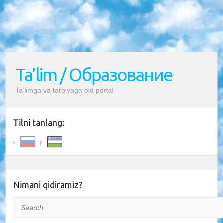
Ta’lim / Образование
Ta’limga va tarbiyaga oid portal
Tilni tanlang:
Nimani qidiramiz?
Search