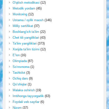
O'qitish metodikasi
(12)
Metodik yordam
(45)
Monitoring
(12)
Ustama / oylik maosh
(146)
Milliy sertifikat
(37)
Boshlang‘ich ta’lim
(22)
Chet tili yangiliklari
(43)
Ta’lim yangiliklari
(373)
Xorijda ta’lim tizimi
(12)
E’lon
(16)
Olimpiada
(87)
So‘rovnoma
(1)
Tashkilot
(3)
Ochiq dars
(9)
Qo‘shiqlar
(1)
Malaka oshirish
(19)
Imtihonga tayyorgarlik
(63)
Foydali veb saytlar
(6)
Nizom
(37)