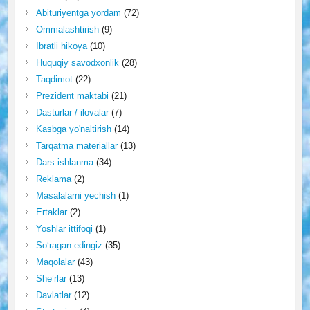
Abituriyentga yordam
(72)
Ommalashtirish
(9)
Ibratli hikoya
(10)
Huquqiy savodxonlik
(28)
Taqdimot
(22)
Prezident maktabi
(21)
Dasturlar / ilovalar
(7)
Kasbga yo'naltirish
(14)
Tarqatma materiallar
(13)
Dars ishlanma
(34)
Reklama
(2)
Masalalarni yechish
(1)
Ertaklar
(2)
Yoshlar ittifoqi
(1)
So‘ragan edingiz
(35)
Maqolalar
(43)
She’rlar
(13)
Davlatlar
(12)