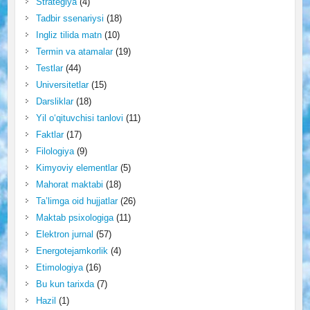
Strategiya
(4)
Tadbir ssenariysi
(18)
Ingliz tilida matn
(10)
Termin va atamalar
(19)
Testlar
(44)
Universitetlar
(15)
Darsliklar
(18)
Yil o‘qituvchisi tanlovi
(11)
Faktlar
(17)
Filologiya
(9)
Kimyoviy elementlar
(5)
Mahorat maktabi
(18)
Ta’limga oid hujjatlar
(26)
Maktab psixologiga
(11)
Elektron jurnal
(57)
Energotejamkorlik
(4)
Etimologiya
(16)
Bu kun tarixda
(7)
Hazil
(1)