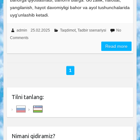
bahorga qiyoslashadi, bahorni ularga. Go‘zallik, nafosat,
yangilanish, hayot davomiyligi bahor va ayol tushunchalarida
uyg‘unlashib ketadi.
admin
25.02.2025
Taqdimot
,
Tadbir ssenariysi
No
Comments
Read more
1
Tilni tanlang:
Nimani qidiramiz?