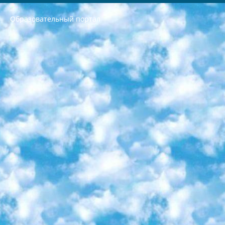
Образовательный портал
РЕСПУБЛИКА УЗБЕКИСТАН МИНИСТРЕРСТВО ДОШКОЛЬНОГО И ШКОЛЬНОГО ОБРАЗОВАНИЯ КОМАНДА в общеобразовательных учреждениях в 2023-2024 учебном году организация и проведение итоговой государственной аттестации обучающихся о Министра дошкольного и школьного образования Республики Узбекистан от 4 марта 2008 года (постановлением Минюста от 20 марта 2008 года № 1778 государственной регистрации) «Итоговое состояние учащихся общего среднего образования на основании положения об утверждении положения об аттестации общего среднего образования выпускной экзамен студентов в образовательных учреждениях в 2023-2024 учебном году В целях организации и прохождения аттестации приказываю: 1. Следующее: перечень предметов, по которым будет проводиться итоговая государственная аттестация и экзамен формы перевода согласно приложению 1; сертификаты международного образца, оценивающие уровень владения иностранными языками перечень согласно приложению 2; 2. Педагогический при специализированных образовательных учреждениях. научно-практический центр квалификации и международной оценки (Д.Давидова) 2024 г. До 25 марта: задания по предметам, по которым будет проводиться итоговая аттестация разработка и утверждение технических условий; итоговая аттестация на основании разработанного предметного задания разработка вопросов по предметам (устно и письменно), экзамен передача; общеобразовательные средние школы и специальные учебные заведения учащиеся выпускных классов школ и интернатов в агентской системе подготовка базы данных экзаменационных материалов и критериев оценки; перевод базы экзаменационных материалов на все языки обучения подать в Республиканский образовательный центр для изготовления; варианты экзаменов на основе разработанных контрольных материалов пусть будут поставлены задачи формирования. 3. Республиканский образовательный центр (Ш.Худайкулов) до 5 апреля 2024 года. до: база данных предоставленных экзаменационных материалов на все языки обучения перевод и экспертиза; для слепых, слабовидящих, глухих, слабослышащих и умственно отсталых детей учащиеся выпускных классов специализированных школ и школ-интернатов база данных экзаменационных материалов на всех преподаваемых языках подготовка критериев оценки; специализированные школы для умственно отсталых детей и технологии для учащихся выпускных классов школ-интернатов разработка соответствующих рекомендаций и критериев проведения ЕГЭ по естествознанию давать задания. 4. Педагогический при специализированных образовательных учреждениях. Научно-практический центр навыков и международной оценки (Д.Давидова), Республика образовательный центр (Худайкулов Ш.) итоговый государственный аттестационный экзамен ориентирован на творческое и логическое мышление при подготовке базы материалов учитывать введение заданий. 5. Следует отметить, что: сертификат государственного образца о знании общеобразовательного предмета и как минимум национальный уровень B1 по предметам на иностранных языках, указанным в Приложении 2. или международно признанный сертификат эквивалентного уровня студенты, изучающие определенный предмет, освобождаются от экзамена; по соответствующим предметам запланирована итоговая государственная аттестация за день до дня, путем жеребьевки Рабочей группой (в письменной форме по предметам, проводимым в форме) из числа сформированных вариантов выбрано 2 варианта; 2 выбранных варианта экзамена анонсированы на официальном сайте министерства и все выпускники по всей стране на основе этих вариантов проводит итоговую государственную аттестацию. 6. Государственное образование учащихся средних общеобразовательных учреждений. знания в соответствии с квалификационными требованиями, которые необходимо приобрести на основании стандартов итоговый (выпускной) контроль для 9 и 11 классов в целях тестирования Экзамены (далее – экзамены) состоят из предметов, перечисленных в приложении 1. будет сделано. 7. Экзамены пройдут с 26 мая по 15 июня 2024 г. (кроме науки физического воспитания). 8. Физическая для учащихся 9 классов общесредних образовательных учреждений. Экзамены по предмету «Образование, квалификация медицина» 1-6 мая 2024 года. сотрудники перевести под присмотр (с отклонениями в физическом или умственном развитии) специализированная школа для детей, школы-интернаты и со сколиозом школы-интернаты санаторного типа для больных детей исключены). 9. Он был слепым, слабовидящим и имел нарушения опорно-двигательного аппарата. экзамены в специализированных школах и интернатах для детей должны проводиться исходя из требований, предъявляемых к общеобразовательным учреждениям (физкультура кроме науки). 10. Специализированная школа для глухих и слабослышащих детей. и экзамены в интернатах и быть реализован в виде письменного теста по математике. 11. Специальность для умственно отсталых детей. Для 9 класса Родной язык и литературное письмо Государственный язык (язык обучения – узбекский). для неклассов) написано Математическое письмо Письменная/устная история Узбекистана Физическое воспитание практично Итоговый контроль Для 11 класса Написание родного языка и литературы (эссе) Математическое письмо Узбекский язык (обучение на узбекском языке) не посещающее общее среднее образование для учреждений)/Образовательное учреждение выбор письменный и устный Иностранный язык письменный/устный Письменная/устная история Узбекистана *По выбору студента:  Химия  Физика  Основы государственного права  География 10 бесплатных образовательных ресурсов - Мы составили подборку онлайн-проектов с интерактивными упражнениями, видеолекциями и статьями. Они помогут вам обрести новые и освежить старые знания бесплатно. 1. «ИНТУИТ» Старейшая образовательная площадка Рунета. Здесь вы найдёте сотни текстовых и видеокурсов на десятки различных тем — от программирования до психологии. Многие курсы подготовлены российскими университетами и крупными международными компаниями вроде Intel и Microsoft. Самостоятельное обучение бесплатное, но желающие могут оплатить услуги персональных наставников. 2. «Смартия» знакомит с актуальными профессиями и подсказывает, как им обучаться. Выбрав заинтересовавшую вас специальность — SMM-специалист, фотограф, веб-дизайнер или другую, — увидите список необходимых для неё умений. Чтобы вы могли освоить их самостоятельно, для каждого умения площадка отображает подборку ссылок на учебные материалы. Хотя «Смартия» ориентируется на русскоязычную аудиторию, часть контента всё же доступна только на английском. 3. «Лекторий Физтеха» Проект Московского физико-технического института (Физтеха). С его помощью вы можете смотреть онлайн серии лекций, записанные на видео в этом вузе. В числе доступных предметов — физика, биология, химия, информационные технологии и другие. К некоторым лекциям администрация ресурса прилагает готовые конспекты, которые можно скачивать в PDF-формате. 4. ITMOcourses Онлайн-площадка Санкт-Петербургского национального исследовательского университета информационных технологий, механики и оптики (ИТМО). Ресурс предоставляет свободный доступ к курсам, разработанным в этом вузе. Каталог материалов разбит на четыре категории: «Оптические системы и технологии», «Приборостроение и робототехника», «Информационные технологии» и «Биотехнологии». Курсы состоят из видеолекций, интерактивных демонстраций и заданий. 5. «КиберЛенинка» Электронная научная библиотека открытого доступа. Каталог площадки регулярно обрастает текстами статей из различных научных изданий. Сгруппированные по журналам и рубрикам публикации можно читать онлайн или скачивать целиком в PDF-формате. Проект нацелен на популяризацию науки за счёт открытого доступа к качественной информации. 6. «ПостНаука» На этом ресурсе публикуют подборки видеолекций, составленные экспертами из разных отраслей и объединённые общими темами. Среди них, к примеру, есть серии «Биоинформатика и геномика», «Культура средневековой Скандинавии» и Cinema Studies о теории кино. Каждая подборка лекций — логически связанная история, рассказанная экспертом от первого лица. Кроме того, на сайте появляются научно-образовательные статьи и тесты на разные темы. 7. «Newочём» Команда проекта «Newочём» отбирает самые интересные тексты из англоязычных СМИ и переводит те из них, за которые голосуют участники сообщества «ВКонтакте». По большей части это научно-популярные статьи. Редакторы придумывают лишь заголовки, в остальном содержание переводов соответствует оригиналам. Полные тексты можно читать прямо в социальной сети. 8. InternetUrok Онлайн-база материалов по основным дисциплинам школьной программы. Информация на сайте структурирована по классам, предметам и темам (урокам). Каждый урок состоит из видеолекций и конспектов. Есть также интерактивные тренажёры и тесты для закрепления пройденного материала. Даже если вы давно окончили школу, возможность повторить программу старших классов всегда может пригодиться. 9. Edutainme Ещё один ресурс об образовании. В отличие от Newtonew, как мне кажется, Edutainme больше ориентируется на представителей индустрии: педагогов, предпринимателей, разработчиков образовательных проектов. Но и любой, кто просто стремится к саморазвитию, найдёт на сайте много полезного и интересного для себя. Например, информацию о новых курсах и образовательных сервисах. 10. Newtonew Онлайн-медиа об образовании и обучении в широком смысле. Авторы Newtonew пишут об инструментах, заведениях, тактиках и стратегиях, которые помогают учить других и получать новые знания самостоятельно. На этой площадке вы найдёте новости, обзоры, аналитические мат