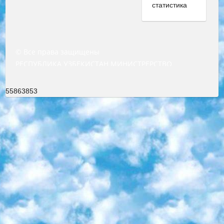
© Все права защищены
РЕСПУБЛИКА УЗБЕКИСТАН МИНИСТРЕРСТВО ДОШКОЛЬНОГО И ШКОЛЬНОГО ОБРАЗОВАНИЯ КОМАНДА в общеобразовательных учреждениях в 2023-2024 учебном году организация и проведение итоговой государственной аттестации обучающихся о Министра дошкольного и школьного образования Республики Узбекистан от 4 марта 2008 года (постановлением Минюста от 20 марта 2008 года № 1778 государственной регистрации) «Итоговое состояние учащихся общего среднего образования на основании положения об утверждении положения об аттестации общего среднего образования выпускной экзамен студентов в образовательных учреждениях в 2023-2024 учебном году В целях организации и прохождения аттестации приказываю: 1. Следующее: перечень предметов, по которым будет проводиться итоговая государственная аттестация и экзамен формы перевода согласно приложению 1; сертификаты международного образца, оценивающие уровень владения иностранными языками перечень согласно приложению 2; 2. Педагогический при специализированных образовательных учреждениях. научно-практический центр квалификации и международной оценки (Д.Давидова) 2024 г. До 25 марта: задания по предметам, по которым будет проводиться итоговая аттестация разработка и утверждение технических условий; итоговая аттестация на основании разработанного предметного задания разработка вопросов по предметам (устно и письменно), экзамен передача; общеобразовательные средние школы и специальные учебные заведения учащиеся выпускных классов школ и интернатов в агентской системе подготовка базы данных экзаменационных материалов и критериев оценки; перевод базы экзаменационных материалов на все языки обучения подать в Республиканский образовательный центр для изготовления; варианты экзаменов на основе разработанных контрольных материалов пусть будут поставлены задачи формирования. 3. Республиканский образовательный центр (Ш.Худайкулов) до 5 апреля 2024 года. до: база данных предоставленных экзаменационных материалов на все языки обучения перевод и экспертиза; для слепых, слабовидящих, глухих, слабослышащих и умственно отсталых детей учащиеся выпускных классов специализированных школ и школ-интернатов база данных экзаменационных материалов на всех преподаваемых языках подготовка критериев оценки; специализированные школы для умственно отсталых детей и технологии для учащихся выпускных классов школ-интернатов разработка соответствующих рекомендаций и критериев проведения ЕГЭ по естествознанию давать задания. 4. Педагогический при специализированных образовательных учреждениях. Научно-практический центр навыков и международной оценки (Д.Давидова), Республика образовательный центр (Худайкулов Ш.) итоговый государственный аттестационный экзамен ориентирован на творческое и логическое мышление при подготовке базы материалов учитывать введение заданий. 5. Следует отметить, что: сертификат государственного образца о знании общеобразовательного предмета и как минимум национальный уровень B1 по предметам на иностранных языках, указанным в Приложении 2. или международно признанный сертификат эквивалентного уровня студенты, изучающие определенный предмет, освобождаются от экзамена; по соответствующим предметам запланирована итоговая государственная аттестация за день до дня, путем жеребьевки Рабочей группой (в письменной форме по предметам, проводимым в форме) из числа сформированных вариантов выбрано 2 варианта; 2 выбранных варианта экзамена анонсированы на официальном сайте министерства и все выпускники по всей стране на основе этих вариантов проводит итоговую государственную аттестацию. 6. Государственное образование учащихся средних общеобразовательных учреждений. знания в соответствии с квалификационными требованиями, которые необходимо приобрести на основании стандартов итоговый (выпускной) контроль для 9 и 11 классов в целях тестирования Экзамены (далее – экзамены) состоят из предметов, перечисленных в приложении 1. будет сделано. 7. Экзамены пройдут с 26 мая по 15 июня 2024 г. (кроме науки физического воспитания). 8. Физическая для учащихся 9 классов общесредних образовательных учреждений. Экзамены по предмету «Образование, квалификация медицина» 1-6 мая 2024 года. сотрудники перевести под присмотр (с отклонениями в физическом или умственном развитии) специализированная школа для детей, школы-интернаты и со сколиозом школы-интернаты санаторного типа для больных детей исключены). 9. Он был слепым, слабовидящим и имел нарушения опорно-двигательного аппарата. экзамены в специализированных школах и интернатах для детей должны проводиться исходя из требований, предъявляемых к общеобразовательным учреждениям (физкультура кроме науки). 10. Специализированная школа для глухих и слабослышащих детей. и экзамены в интернатах и быть реализован в виде письменного теста по математике. 11. Специальность для умственно отсталых детей. Для 9 класса Родной язык и литературное письмо Государственный язык (язык обучения – узбекский). для неклассов) написано Математическое письмо Письменная/устная история Узбекистана Физическое воспитание практично Итоговый контроль Для 11 класса Написание родного языка и литературы (эссе) Математическое письмо Узбекский язык (обучение на узбекском языке) не посещающее общее среднее образование для учреждений)/Образовательное учреждение выбор письменный и устный Иностранный язык письменный/устный Письменная/устная история Узбекистана *По выбору студента:  Химия  Физика  Основы государственного права  География 10 бесплатных образовательных ресурсов - Мы составили подборку онлайн-проектов с интерактивными упражнениями, видеолекциями и статьями. Они помогут вам обрести новые и освежить старые знания бесплатно. 1. «ИНТУИТ» Старейшая образовательная площадка Рунета. Здесь вы найдёте сотни текстовых и видеокурсов на десятки различных тем — от программирования до психологии. Многие курсы подготовлены российскими университетами и крупными международными компаниями вроде Intel и Microsoft. Самостоятельное обучение бесплатное, но желающие могут оплатить услуги персональных наставников. 2. «Смартия» знакомит с актуальными профессиями и подсказывает, как им обучаться. Выбрав заинтересовавшую вас специальность — SMM-специалист, фотограф, веб-дизайнер или другую, — увидите список необходимых для неё умений. Чтобы вы могли освоить их самостоятельно, для каждого умения площадка отображает подборку ссылок на учебные материалы. Хотя «Смартия» ориентируется на русскоязычную аудиторию, часть контента всё же доступна только на английском. 3. «Лекторий Физтеха» Проект Московского физико-технического института (Физтеха). С его помощью вы можете смотреть онлайн серии лекций, записанные на видео в этом вузе. В числе доступных предметов — физика, биология, химия, информационные технологии и другие. К некоторым лекциям администрация ресурса прилагает готовые конспекты, которые можно скачивать в PDF-формате. 4. ITMOcourses Онлайн-площадка Санкт-Петербургского национального исследовательского университета информационных технологий, механики и оптики (ИТМО). Ресурс предоставляет свободный доступ к курсам, разработанным в этом вузе. Каталог материалов разбит на четыре категории: «Оптические системы и технологии», «Приборостроение и робототехника», «Информационные технологии» и «Биотехнологии». Курсы состоят из видеолекций, интерактивных демонстраций и заданий. 5. «КиберЛенинка» Электронная научная библиотека открытого доступа. Каталог площадки регулярно обрастает текстами статей из различных научных изданий. Сгруппированные по журналам и рубрикам публикации можно читать онлайн или скачивать целиком в PDF-формате. Проект нацелен на популяризацию науки за счёт открытого доступа к качественной информации. 6. «ПостНаука» На этом ресурсе публикуют подборки видеолекций, составленные экспертами из разных отраслей и объединённые общими темами. Среди них, к примеру, есть серии «Биоинформатика и геномика», «Культура средневековой Скандинавии» и Cinema Studies о теории кино. Каждая подборка лекций — логически связанная история, рассказанная экспертом от первого лица. Кроме того, на сайте появляются научно-образовательные статьи и тесты на разные темы. 7. «Newочём» Команда проекта «Newочём» отбирает самые интересные тексты из англоязычных СМИ и переводит те из них, за которые голосуют участники сообщества «ВКонтакте». По большей части это научно-популярные статьи. Редакторы придумывают лишь заголовки, в остальном содержание переводов соответствует оригиналам. Полные тексты можно читать прямо в социальной сети. 8. InternetUrok Онлайн-база материалов по основным дисциплинам школьной программы. Информация на сайте структурирована по классам, предметам и темам (урокам). Каждый урок состоит из видеолекций и конспектов. Есть также интерактивные тренажёры и тесты для закрепления пройденного материала. Даже если вы давно окончили школу, возможность повторить программу старших классов всегда может пригодиться. 9. Edutainme Ещё один ресурс об образовании. В отличие от Newtonew, как мне кажется, Edutainme больше ориентируется на представителей индустрии: педагогов, предпринимателей, разработчиков образовательных проектов. Но и любой, кто просто стремится к саморазвитию, найдёт на сайте много полезного и интересного для себя. Например, информацию о новых курсах и образовательных сервисах. 10. Newtonew Онлайн-медиа об образовании и обучении в широком смысле. Авторы Newtonew пишут об инструментах, заведениях, тактиках и стратегиях, которые помогают учить других и получать новые знания самостоятельно. На этой площадке вы найдёте новости, обзоры, аналитические мате
55863853