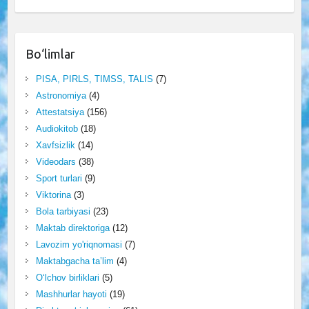
Bo‘limlar
PISA, PIRLS, TIMSS, TALIS
(7)
Astronomiya
(4)
Attestatsiya
(156)
Audiokitob
(18)
Xavfsizlik
(14)
Videodars
(38)
Sport turlari
(9)
Viktorina
(3)
Bola tarbiyasi
(23)
Maktab direktoriga
(12)
Lavozim yo'riqnomasi
(7)
Maktabgacha ta’lim
(4)
O‘lchov birliklari
(5)
Mashhurlar hayoti
(19)