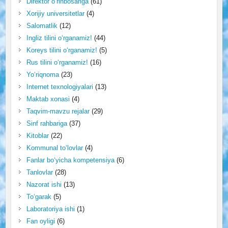
Direktor o‘rinbosariga
(61)
Xorijiy universitetlar
(4)
Salomatlik
(12)
Ingliz tilini o‘rganamiz!
(44)
Koreys tilini o‘rganamiz!
(5)
Rus tilini o‘rganamiz!
(16)
Yo‘riqnoma
(23)
Internet texnologiyalari
(13)
Maktab xonasi
(4)
Taqvim-mavzu rejalar
(29)
Sinf rahbariga
(37)
Kitoblar
(22)
Kommunal to‘lovlar
(4)
Fanlar bo‘yicha kompetensiya
(6)
Tanlovlar
(28)
Nazorat ishi
(13)
To‘garak
(5)
Laboratoriya ishi
(1)
Fan oyligi
(6)