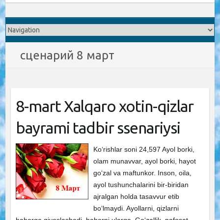
сценарий 8 март
8-mart Xalqaro xotin-qizlar
bayrami tadbir ssenariysi
Ko‘rishlar soni 24,597 Ayol borki,
olam munavvar, ayol borki, hayot
go‘zal va maftunkor. Inson, oila,
ayol tushunchalarini bir-biridan
ajralgan holda tasavvur etib
bo‘lmaydi. Ayollarni, qizlarni