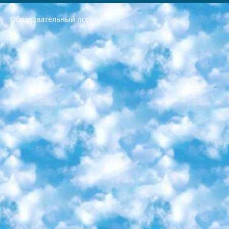
Образовательный портал
РЕСПУБЛИКА УЗБЕКИСТАН МИНИСТРЕРСТВО ДОШКОЛЬНОГО И ШКОЛЬНОГО ОБРАЗОВАНИЯ КОМАНДА в общеобразовательных учреждениях в 2023-2024 учебном году организация и проведение итоговой государственной аттестации обучающихся о Министра дошкольного и школьного образования Республики Узбекистан от 4 марта 2008 года (постановлением Минюста от 20 марта 2008 года № 1778 государственной регистрации) «Итоговое состояние учащихся общего среднего образования на основании положения об утверждении положения об аттестации общего среднего образования выпускной экзамен студентов в образовательных учреждениях в 2023-2024 учебном году В целях организации и прохождения аттестации приказываю: 1. Следующее: перечень предметов, по которым будет проводиться итоговая государственная аттестация и экзамен формы перевода согласно приложению 1; сертификаты международного образца, оценивающие уровень владения иностранными языками перечень согласно приложению 2; 2. Педагогический при специализированных образовательных учреждениях. научно-практический центр квалификации и международной оценки (Д.Давидова) 2024 г. До 25 марта: задания по предметам, по которым будет проводиться итоговая аттестация разработка и утверждение технических условий; итоговая аттестация на основании разработанного предметного задания разработка вопросов по предметам (устно и письменно), экзамен передача; общеобразовательные средние школы и специальные учебные заведения учащиеся выпускных классов школ и интернатов в агентской системе подготовка базы данных экзаменационных материалов и критериев оценки; перевод базы экзаменационных материалов на все языки обучения подать в Республиканский образовательный центр для изготовления; варианты экзаменов на основе разработанных контрольных материалов пусть будут поставлены задачи формирования. 3. Республиканский образовательный центр (Ш.Худайкулов) до 5 апреля 2024 года. до: база данных предоставленных экзаменационных материалов на все языки обучения перевод и экспертиза; для слепых, слабовидящих, глухих, слабослышащих и умственно отсталых детей учащиеся выпускных классов специализированных школ и школ-интернатов база данных экзаменационных материалов на всех преподаваемых языках подготовка критериев оценки; специализированные школы для умственно отсталых детей и технологии для учащихся выпускных классов школ-интернатов разработка соответствующих рекомендаций и критериев проведения ЕГЭ по естествознанию давать задания. 4. Педагогический при специализированных образовательных учреждениях. Научно-практический центр навыков и международной оценки (Д.Давидова), Республика образовательный центр (Худайкулов Ш.) итоговый государственный аттестационный экзамен ориентирован на творческое и логическое мышление при подготовке базы материалов учитывать введение заданий. 5. Следует отметить, что: сертификат государственного образца о знании общеобразовательного предмета и как минимум национальный уровень B1 по предметам на иностранных языках, указанным в Приложении 2. или международно признанный сертификат эквивалентного уровня студенты, изучающие определенный предмет, освобождаются от экзамена; по соответствующим предметам запланирована итоговая государственная аттестация за день до дня, путем жеребьевки Рабочей группой (в письменной форме по предметам, проводимым в форме) из числа сформированных вариантов выбрано 2 варианта; 2 выбранных варианта экзамена анонсированы на официальном сайте министерства и все выпускники по всей стране на основе этих вариантов проводит итоговую государственную аттестацию. 6. Государственное образование учащихся средних общеобразовательных учреждений. знания в соответствии с квалификационными требованиями, которые необходимо приобрести на основании стандартов итоговый (выпускной) контроль для 9 и 11 классов в целях тестирования Экзамены (далее – экзамены) состоят из предметов, перечисленных в приложении 1. будет сделано. 7. Экзамены пройдут с 26 мая по 15 июня 2024 г. (кроме науки физического воспитания). 8. Физическая для учащихся 9 классов общесредних образовательных учреждений. Экзамены по предмету «Образование, квалификация медицина» 1-6 мая 2024 года. сотрудники перевести под присмотр (с отклонениями в физическом или умственном развитии) специализированная школа для детей, школы-интернаты и со сколиозом школы-интернаты санаторного типа для больных детей исключены). 9. Он был слепым, слабовидящим и имел нарушения опорно-двигательного аппарата. экзамены в специализированных школах и интернатах для детей должны проводиться исходя из требований, предъявляемых к общеобразовательным учреждениям (физкультура кроме науки). 10. Специализированная школа для глухих и слабослышащих детей. и экзамены в интернатах и быть реализован в виде письменного теста по математике. 11. Специальность для умственно отсталых детей. Для 9 класса Родной язык и литературное письмо Государственный язык (язык обучения – узбекский). для неклассов) написано Математическое письмо Письменная/устная история Узбекистана Физическое воспитание практично Итоговый контроль Для 11 класса Написание родного языка и литературы (эссе) Математическое письмо Узбекский язык (обучение на узбекском языке) не посещающее общее среднее образование для учреждений)/Образовательное учреждение выбор письменный и устный Иностранный язык письменный/устный Письменная/устная история Узбекистана *По выбору студента:  Химия  Физика  Основы государственного права  География 10 бесплатных образовательных ресурсов - Мы составили подборку онлайн-проектов с интерактивными упражнениями, видеолекциями и статьями. Они помогут вам обрести новые и освежить старые знания бесплатно. 1. «ИНТУИТ» Старейшая образовательная площадка Рунета. Здесь вы найдёте сотни текстовых и видеокурсов на десятки различных тем — от программирования до психологии. Многие курсы подготовлены российскими университетами и крупными международными компаниями вроде Intel и Microsoft. Самостоятельное обучение бесплатное, но желающие могут оплатить услуги персональных наставников. 2. «Смартия» знакомит с актуальными профессиями и подсказывает, как им обучаться. Выбрав заинтересовавшую вас специальность — SMM-специалист, фотограф, веб-дизайнер или другую, — увидите список необходимых для неё умений. Чтобы вы могли освоить их самостоятельно, для каждого умения площадка отображает подборку ссылок на учебные материалы. Хотя «Смартия» ориентируется на русскоязычную аудиторию, часть контента всё же доступна только на английском. 3. «Лекторий Физтеха» Проект Московского физико-технического института (Физтеха). С его помощью вы можете смотреть онлайн серии лекций, записанные на видео в этом вузе. В числе доступных предметов — физика, биология, химия, информационные технологии и другие. К некоторым лекциям администрация ресурса прилагает готовые конспекты, которые можно скачивать в PDF-формате. 4. ITMOcourses Онлайн-площадка Санкт-Петербургского национального исследовательского университета информационных технологий, механики и оптики (ИТМО). Ресурс предоставляет свободный доступ к курсам, разработанным в этом вузе. Каталог материалов разбит на четыре категории: «Оптические системы и технологии», «Приборостроение и робототехника», «Информационные технологии» и «Биотехнологии». Курсы состоят из видеолекций, интерактивных демонстраций и заданий. 5. «КиберЛенинка» Электронная научная библиотека открытого доступа. Каталог площадки регулярно обрастает текстами статей из различных научных изданий. Сгруппированные по журналам и рубрикам публикации можно читать онлайн или скачивать целиком в PDF-формате. Проект нацелен на популяризацию науки за счёт открытого доступа к качественной информации. 6. «ПостНаука» На этом ресурсе публикуют подборки видеолекций, составленные экспертами из разных отраслей и объединённые общими темами. Среди них, к примеру, есть серии «Биоинформатика и геномика», «Культура средневековой Скандинавии» и Cinema Studies о теории кино. Каждая подборка лекций — логически связанная история, рассказанная экспертом от первого лица. Кроме того, на сайте появляются научно-образовательные статьи и тесты на разные темы. 7. «Newочём» Команда проекта «Newочём» отбирает самые интересные тексты из англоязычных СМИ и переводит те из них, за которые голосуют участники сообщества «ВКонтакте». По большей части это научно-популярные статьи. Редакторы придумывают лишь заголовки, в остальном содержание переводов соответствует оригиналам. Полные тексты можно читать прямо в социальной сети. 8. InternetUrok Онлайн-база материалов по основным дисциплинам школьной программы. Информация на сайте структурирована по классам, предметам и темам (урокам). Каждый урок состоит из видеолекций и конспектов. Есть также интерактивные тренажёры и тесты для закрепления пройденного материала. Даже если вы давно окончили школу, возможность повторить программу старших классов всегда может пригодиться. 9. Edutainme Ещё один ресурс об образовании. В отличие от Newtonew, как мне кажется, Edutainme больше ориентируется на представителей индустрии: педагогов, предпринимателей, разработчиков образовательных проектов. Но и любой, кто просто стремится к саморазвитию, найдёт на сайте много полезного и интересного для себя. Например, информацию о новых курсах и образовательных сервисах. 10. Newtonew Онлайн-медиа об образовании и обучении в широком смысле. Авторы Newtonew пишут об инструментах, заведениях, тактиках и стратегиях, которые помогают учить других и получать новые знания самостоятельно. На этой площадке вы найдёте новости, обзоры, аналитические мат