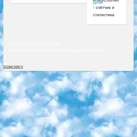
© Все права защищены
РЕСПУБЛИКА УЗБЕКИСТАН МИНИСТРЕРСТВО ДОШКОЛЬНОГО И ШКОЛЬНОГО ОБРАЗОВАНИЯ КОМАНДА в общеобразовательных учреждениях в 2023-2024 учебном году организация и проведение итоговой государственной аттестации обучающихся о Министра дошкольного и школьного образования Республики Узбекистан от 4 марта 2008 года (постановлением Минюста от 20 марта 2008 года № 1778 государственной регистрации) «Итоговое состояние учащихся общего среднего образования на основании положения об утверждении положения об аттестации общего среднего образования выпускной экзамен студентов в образовательных учреждениях в 2023-2024 учебном году В целях организации и прохождения аттестации приказываю: 1. Следующее: перечень предметов, по которым будет проводиться итоговая государственная аттестация и экзамен формы перевода согласно приложению 1; сертификаты международного образца, оценивающие уровень владения иностранными языками перечень согласно приложению 2; 2. Педагогический при специализированных образовательных учреждениях. научно-практический центр квалификации и международной оценки (Д.Давидова) 2024 г. До 25 марта: задания по предметам, по которым будет проводиться итоговая аттестация разработка и утверждение технических условий; итоговая аттестация на основании разработанного предметного задания разработка вопросов по предметам (устно и письменно), экзамен передача; общеобразовательные средние школы и специальные учебные заведения учащиеся выпускных классов школ и интернатов в агентской системе подготовка базы данных экзаменационных материалов и критериев оценки; перевод базы экзаменационных материалов на все языки обучения подать в Республиканский образовательный центр для изготовления; варианты экзаменов на основе разработанных контрольных материалов пусть будут поставлены задачи формирования. 3. Республиканский образовательный центр (Ш.Худайкулов) до 5 апреля 2024 года. до: база данных предоставленных экзаменационных материалов на все языки обучения перевод и экспертиза; для слепых, слабовидящих, глухих, слабослышащих и умственно отсталых детей учащиеся выпускных классов специализированных школ и школ-интернатов база данных экзаменационных материалов на всех преподаваемых языках подготовка критериев оценки; специализированные школы для умственно отсталых детей и технологии для учащихся выпускных классов школ-интернатов разработка соответствующих рекомендаций и критериев проведения ЕГЭ по естествознанию давать задания. 4. Педагогический при специализированных образовательных учреждениях. Научно-практический центр навыков и международной оценки (Д.Давидова), Республика образовательный центр (Худайкулов Ш.) итоговый государственный аттестационный экзамен ориентирован на творческое и логическое мышление при подготовке базы материалов учитывать введение заданий. 5. Следует отметить, что: сертификат государственного образца о знании общеобразовательного предмета и как минимум национальный уровень B1 по предметам на иностранных языках, указанным в Приложении 2. или международно признанный сертификат эквивалентного уровня студенты, изучающие определенный предмет, освобождаются от экзамена; по соответствующим предметам запланирована итоговая государственная аттестация за день до дня, путем жеребьевки Рабочей группой (в письменной форме по предметам, проводимым в форме) из числа сформированных вариантов выбрано 2 варианта; 2 выбранных варианта экзамена анонсированы на официальном сайте министерства и все выпускники по всей стране на основе этих вариантов проводит итоговую государственную аттестацию. 6. Государственное образование учащихся средних общеобразовательных учреждений. знания в соответствии с квалификационными требованиями, которые необходимо приобрести на основании стандартов итоговый (выпускной) контроль для 9 и 11 классов в целях тестирования Экзамены (далее – экзамены) состоят из предметов, перечисленных в приложении 1. будет сделано. 7. Экзамены пройдут с 26 мая по 15 июня 2024 г. (кроме науки физического воспитания). 8. Физическая для учащихся 9 классов общесредних образовательных учреждений. Экзамены по предмету «Образование, квалификация медицина» 1-6 мая 2024 года. сотрудники перевести под присмотр (с отклонениями в физическом или умственном развитии) специализированная школа для детей, школы-интернаты и со сколиозом школы-интернаты санаторного типа для больных детей исключены). 9. Он был слепым, слабовидящим и имел нарушения опорно-двигательного аппарата. экзамены в специализированных школах и интернатах для детей должны проводиться исходя из требований, предъявляемых к общеобразовательным учреждениям (физкультура кроме науки). 10. Специализированная школа для глухих и слабослышащих детей. и экзамены в интернатах и быть реализован в виде письменного теста по математике. 11. Специальность для умственно отсталых детей. Для 9 класса Родной язык и литературное письмо Государственный язык (язык обучения – узбекский). для неклассов) написано Математическое письмо Письменная/устная история Узбекистана Физическое воспитание практично Итоговый контроль Для 11 класса Написание родного языка и литературы (эссе) Математическое письмо Узбекский язык (обучение на узбекском языке) не посещающее общее среднее образование для учреждений)/Образовательное учреждение выбор письменный и устный Иностранный язык письменный/устный Письменная/устная история Узбекистана *По выбору студента:  Химия  Физика  Основы государственного права  География 10 бесплатных образовательных ресурсов - Мы составили подборку онлайн-проектов с интерактивными упражнениями, видеолекциями и статьями. Они помогут вам обрести новые и освежить старые знания бесплатно. 1. «ИНТУИТ» Старейшая образовательная площадка Рунета. Здесь вы найдёте сотни текстовых и видеокурсов на десятки различных тем — от программирования до психологии. Многие курсы подготовлены российскими университетами и крупными международными компаниями вроде Intel и Microsoft. Самостоятельное обучение бесплатное, но желающие могут оплатить услуги персональных наставников. 2. «Смартия» знакомит с актуальными профессиями и подсказывает, как им обучаться. Выбрав заинтересовавшую вас специальность — SMM-специалист, фотограф, веб-дизайнер или другую, — увидите список необходимых для неё умений. Чтобы вы могли освоить их самостоятельно, для каждого умения площадка отображает подборку ссылок на учебные материалы. Хотя «Смартия» ориентируется на русскоязычную аудиторию, часть контента всё же доступна только на английском. 3. «Лекторий Физтеха» Проект Московского физико-технического института (Физтеха). С его помощью вы можете смотреть онлайн серии лекций, записанные на видео в этом вузе. В числе доступных предметов — физика, биология, химия, информационные технологии и другие. К некоторым лекциям администрация ресурса прилагает готовые конспекты, которые можно скачивать в PDF-формате. 4. ITMOcourses Онлайн-площадка Санкт-Петербургского национального исследовательского университета информационных технологий, механики и оптики (ИТМО). Ресурс предоставляет свободный доступ к курсам, разработанным в этом вузе. Каталог материалов разбит на четыре категории: «Оптические системы и технологии», «Приборостроение и робототехника», «Информационные технологии» и «Биотехнологии». Курсы состоят из видеолекций, интерактивных демонстраций и заданий. 5. «КиберЛенинка» Электронная научная библиотека открытого доступа. Каталог площадки регулярно обрастает текстами статей из различных научных изданий. Сгруппированные по журналам и рубрикам публикации можно читать онлайн или скачивать целиком в PDF-формате. Проект нацелен на популяризацию науки за счёт открытого доступа к качественной информации. 6. «ПостНаука» На этом ресурсе публикуют подборки видеолекций, составленные экспертами из разных отраслей и объединённые общими темами. Среди них, к примеру, есть серии «Биоинформатика и геномика», «Культура средневековой Скандинавии» и Cinema Studies о теории кино. Каждая подборка лекций — логически связанная история, рассказанная экспертом от первого лица. Кроме того, на сайте появляются научно-образовательные статьи и тесты на разные темы. 7. «Newочём» Команда проекта «Newочём» отбирает самые интересные тексты из англоязычных СМИ и переводит те из них, за которые голосуют участники сообщества «ВКонтакте». По большей части это научно-популярные статьи. Редакторы придумывают лишь заголовки, в остальном содержание переводов соответствует оригиналам. Полные тексты можно читать прямо в социальной сети. 8. InternetUrok Онлайн-база материалов по основным дисциплинам школьной программы. Информация на сайте структурирована по классам, предметам и темам (урокам). Каждый урок состоит из видеолекций и конспектов. Есть также интерактивные тренажёры и тесты для закрепления пройденного материала. Даже если вы давно окончили школу, возможность повторить программу старших классов всегда может пригодиться. 9. Edutainme Ещё один ресурс об образовании. В отличие от Newtonew, как мне кажется, Edutainme больше ориентируется на представителей индустрии: педагогов, предпринимателей, разработчиков образовательных проектов. Но и любой, кто просто стремится к саморазвитию, найдёт на сайте много полезного и интересного для себя. Например, информацию о новых курсах и образовательных сервисах. 10. Newtonew Онлайн-медиа об образовании и обучении в широком смысле. Авторы Newtonew пишут об инструментах, заведениях, тактиках и стратегиях, которые помогают учить других и получать новые знания самостоятельно. На этой площадке вы найдёте новости, обзоры, аналитические мате
55863853