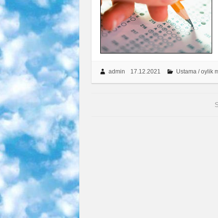
admin
17.12.2021
Ustama / oylik
S