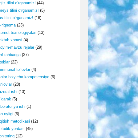
gliz tilini o‘rganamiz!
(44)
reys tilini o‘rganamiz!
(5)
s tilini o‘rganamiz!
(16)
‘riqnoma
(23)
ternet texnologiyalari
(13)
ktab xonasi
(4)
qvim-mavzu rejalar
(29)
nf rahbariga
(37)
toblar
(22)
mmunal to‘lovlar
(4)
nlar bo‘yicha kompetensiya
(6)
nlovlar
(28)
zorat ishi
(13)
‘garak
(5)
boratoriya ishi
(1)
n oyligi
(6)
qitish metodikasi
(12)
etodik yordam
(45)
nitoring
(12)