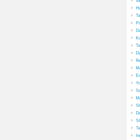
Ib
Hu
T
Pr
Da
Ka
Ta
Da
R
Ma
Er
Yo
So
Ma
Sh
Da
St
Ta
In