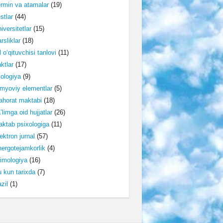
rmin va atamalar
(19)
stlar
(44)
iversitetlar
(15)
rsliklar
(18)
l o‘qituvchisi tanlovi
(11)
ktlar
(17)
lologiya
(9)
myoviy elementlar
(5)
horat maktabi
(18)
’limga oid hujjatlar
(26)
ktab psixologiga
(11)
ektron jurnal
(57)
ergotejamkorlik
(4)
imologiya
(16)
 kun tarixda
(7)
zil
(1)