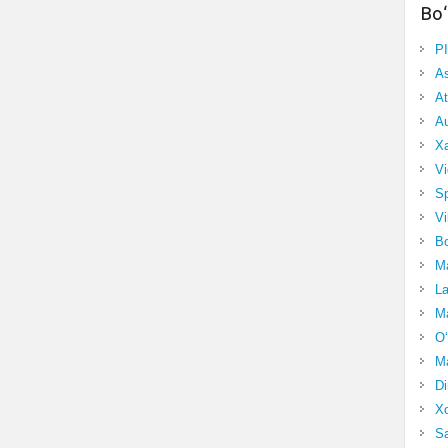
Bo‘
P
A
At
Au
Xa
Vi
Sp
Vi
Bo
Ma
La
Ma
O‘
Ma
Di
Xo
Sa