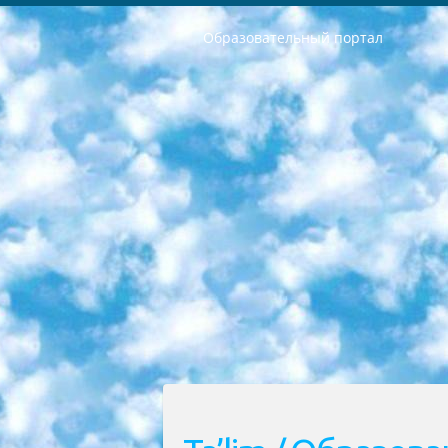
Образовательный портал
РЕСПУБЛИКА УЗБЕКИСТАН МИНИСТРЕРСТВО ДОШКОЛЬНОГО И ШКОЛЬНОГО ОБРАЗОВАНИЯ КОМАНДА в общеобразовательных учреждениях в 2023-2024 учебном году организация и проведение итоговой государственной аттестации обучающихся о Министра дошкольного и школьного образования Республики Узбекистан от 4 марта 2008 года (постановлением Минюста от 20 марта 2008 года № 1778 государственной регистрации) «Итоговое состояние учащихся общего среднего образования на основании положения об утверждении положения об аттестации общего среднего образования выпускной экзамен студентов в образовательных учреждениях в 2023-2024 учебном году В целях организации и прохождения аттестации приказываю: 1. Следующее: перечень предметов, по которым будет проводиться итоговая государственная аттестация и экзамен формы перевода согласно приложению 1; сертификаты международного образца, оценивающие уровень владения иностранными языками перечень согласно приложению 2; 2. Педагогический при специализированных образовательных учреждениях. научно-практический центр квалификации и международной оценки (Д.Давидова) 2024 г. До 25 марта: задания по предметам, по которым будет проводиться итоговая аттестация разработка и утверждение технических условий; итоговая аттестация на основании разработанного предметного задания разработка вопросов по предметам (устно и письменно), экзамен передача; общеобразовательные средние школы и специальные учебные заведения учащиеся выпускных классов школ и интернатов в агентской системе подготовка базы данных экзаменационных материалов и критериев оценки; перевод базы экзаменационных материалов на все языки обучения подать в Республиканский образовательный центр для изготовления; варианты экзаменов на основе разработанных контрольных материалов пусть будут поставлены задачи формирования. 3. Республиканский образовательный центр (Ш.Худайкулов) до 5 апреля 2024 года. до: база данных предоставленных экзаменационных материалов на все языки обучения перевод и экспертиза; для слепых, слабовидящих, глухих, слабослышащих и умственно отсталых детей учащиеся выпускных классов специализированных школ и школ-интернатов база данных экзаменационных материалов на всех преподаваемых языках подготовка критериев оценки; специализированные школы для умственно отсталых детей и технологии для учащихся выпускных классов школ-интернатов разработка соответствующих рекомендаций и критериев проведения ЕГЭ по естествознанию давать задания. 4. Педагогический при специализированных образовательных учреждениях. Научно-практический центр навыков и международной оценки (Д.Давидова), Республи