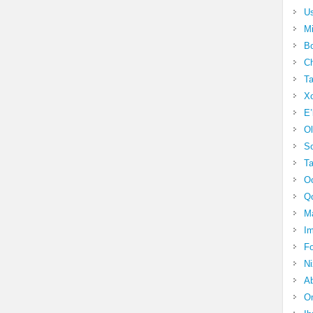
Us
Mi
Bo
Ch
Ta
Xo
E’
Ol
S
Ta
Oc
Qo
Ma
Im
Fo
N
Ab
Om