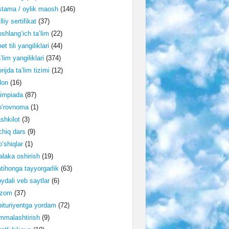
tama / oylik maosh
(146)
lliy sertifikat
(37)
shlang‘ich ta’lim
(22)
et tili yangiliklari
(44)
’lim yangiliklari
(374)
rijda ta’lim tizimi
(12)
lon
(16)
impiada
(87)
o‘rovnoma
(1)
shkilot
(3)
hiq dars
(9)
‘shiqlar
(1)
laka oshirish
(19)
tihonga tayyorgarlik
(63)
ydali veb saytlar
(6)
izom
(37)
ituriyentga yordam
(72)
malashtirish
(9)