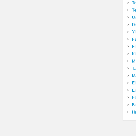
Te
Te
Un
Da
Yi
Fa
Fi
Ki
Ma
Ta
Ma
El
En
Et
Bu
Ha