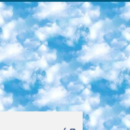
ека открытого доступа. Каталог площадки регулярно обрастает текстами статей из различных научных изданий. Сгруппированные по журналам и рубрикам публикации можно читать онлайн или скачивать целиком в PDF-формате. Проект нацелен на популяризацию науки за счёт открытого доступа к качественной информации. 6. «ПостНаука» На этом ресурсе публикуют подборки видеолекций, составленные экспертами из разных отраслей и объединённые общими темами. Среди них, к примеру, есть серии «Биоинформатика и геномика», «Культура средневековой Скандинавии» и Cinema Studies о теории кино. Каждая подборка лекций — логически связанная история, рассказанная экспертом от первого лица. Кроме того, на сайте появляются научно-образовательные статьи и тесты на разные темы. 7. «Newочём» Команда проекта «Newочём» отбирает самые интересные тексты из англоязычных СМИ и переводит те из них, за которые голосуют участники сообщества «ВКонтакте». По большей части это научно-популярные статьи. Редакторы придумывают лишь заголовки, в остальном содержание переводов соответствует оригиналам. Полные тексты можно читать прямо в социальной сети. 8. InternetUrok Онлайн-база материалов по основным дисциплинам школьной программы. Информация на сайте структурирована по классам, предметам и темам (урокам). Каждый урок состоит из видеолекций и конспектов. Есть также интерактивные тренажёры и тесты для закрепления пройденного материала. Даже если вы давно окончили школу, возможность повторить программу старших классов всегда может пригодиться. 9. Edutainme Ещё один ресурс об образовании. В отличие от Newtonew, как мне кажется, Edutainme больше ориентируется на представителей индустрии: педагогов, предпринимателей, разработчиков образовательных проектов. Но и любой, кто просто стремится к саморазвитию, найдёт на сайте много полезного и интересного для себя. Например, информацию о новых курсах и образовательных сервисах. 10. Newtonew Онлайн-медиа об образовании и обучении в широком смысле. Авторы Newtonew пишут об инструментах, заведениях, тактиках и стратегиях, которые помогают учить других и получать новые знания самостоятельно. На этой площадке вы найдёте новости, обзоры, аналитические мат