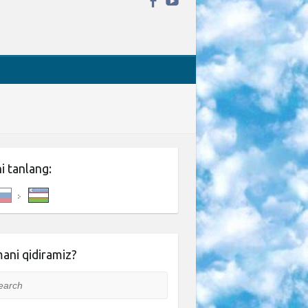
ni tanlang:
ani qidiramiz?
rch