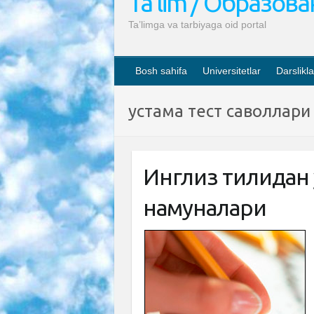
Ta’lim / Образов
Ta’limga va tarbiyaga oid portal
Bosh sahifa
Universitetlar
Darslikla
устама тест саволлари
Инглиз тилидан у
намуналари