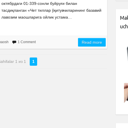
октябрдаги 01-339-сонли буйруғи билан
тасдиқланган «Чет тиллар ўқитувчиларининг базавий
лавозим маошларига ойлик устама…
Mak
uch
 maosh
1 Comment
Read more
ahifalar 1 из 1
1