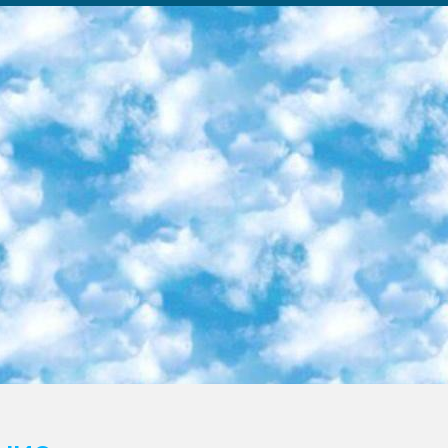
ка образовательный центр (Худайкулов Ш.) итоговый государственный аттестационный экзамен ориентирован на творческое и логическое мышление при подготовке базы материалов учитывать введение заданий. 5. Следует отметить, что: сертификат государственного образца о знании общеобразовательного предмета и как минимум национальный уровень B1 по предметам на иностранных языках, указанным в Приложении 2. или международно признанный сертификат эквивалентного уровня студенты, изучающие определенный предмет, освобождаются от экзамена; по соответствующим предметам запланирована итоговая государственная аттестация за день до дня, путем жеребьевки Рабочей группой (в письменной форме по предметам, проводимым в форме) из числа сформированных вариантов выбрано 2 варианта; 2 выбранных варианта экзамена анонсированы на официальном сайте министерства и все выпускники по всей стране на основе этих вариантов проводит итоговую государственную аттестацию. 6. Государственное образование учащихся средних общеобразовательных учреждений. знания в соответствии с квалификационными требованиями, которые необходимо приобрести на основании стандартов итоговый (выпускной) контроль для 9 и 11 классов в целях тестирования Экзамены (далее – экзамены) состоят из предметов, перечисленных в приложении 1. будет сделано. 7. Экзамены пройдут с 26 мая по 15 июня 2024 г. (кроме науки физического воспитания). 8. Физическая для учащихся 9 классов общесредних образовательных учреждений. Экзамены по предмету «Образование, квалификация медицина» 1-6 мая 2024 года. сотрудники перевести под присмотр (с отклонениями в физическом или умственном развитии) специализированная школа для детей, школы-интернаты и со сколиозом школы-интернаты санаторного типа для больных детей исключены). 9. Он был слепым, слабовидящим и имел нарушения опорно-двигательного аппарата. экзамены в специализированных школах и интернатах для детей должны проводиться исходя из требований, предъявляемых к общеобразовательным учреждениям (физкультура кроме науки). 10. Специализированная школа для глухих и слабослышащих детей. и экзамены в интернатах и быть реализован в виде письменного теста по математике. 11. Специальность для умственно отсталых детей. Для 9 класса Родной язык и литературное письмо Государственный язык (язык обучения – узбекский). для неклассов) написано Математическое письмо Письменная/устная история Узбекистана Физическое воспитание практично Итоговый контроль Для 11 класса Написание родного языка и литературы (эссе) Математическое письмо Узбекский язык (обучение на узбекском языке) не посещающее общее среднее образование для учреждений)/Образовательное учреждение выбор письменный и устный Иностранный язык письменный/устный Письменная/устная история Узбекистана *По выбору студента:  Химия  Физика  Основы государственного права  География 10 бесплатных образовательных ресурсов - Мы составили подборку онлайн-проектов с интерактивными упражнениями, видеолекциями и статьями. Они помогут вам обрести новые и освежить старые знания бесплатно. 1. «ИНТУИТ» Старейшая образовательная площадка Рунета. Здесь вы найдёте сотни текстовых и видеокурсов на десятки различных тем — от программирования до психологии. Многие курсы подготовлены российскими университетами и крупными международными компаниями вроде Intel и Microsoft. Самостоятельное обучение бесплатное, но желающие могут оплатить услуги персональных наставников. 2. «Смартия» знакомит с актуальными профессиями и подсказывает, как им обучаться. Выбрав заинтересовавшую вас специальность — SMM-специалист, фотограф, веб-дизайнер или другую, — увидите список необходимых для неё умений. Чтобы вы могли освоить их самостоятельно, для каждого умения площадка отображает подборку ссылок на учебные материалы. Хотя «Смартия» ориентируется на русскоязычную аудиторию, часть контента всё же доступна только на английском. 3. «Лекторий Физтеха» Проект Московского физико-технического института (Физтеха). С его помощью вы можете смотреть онлайн серии лекций, записанные на видео в этом вузе. В числе доступных предметов — физика, биология, химия, информационные технологии и другие. К некоторым лекциям администрация ресурса прилагает готовые конспекты, которые можно скачивать в PDF-формате. 4. ITMOcourses Онлайн-площадка Санкт-Петербургского национального исследовательского университета информационных технологий, механики и оптики (ИТМО). Ресурс предоставляет свободный доступ к курсам, разработанным в этом вузе. Каталог материалов разбит на четыре категории: «Оптические системы и технологии», «Приборостроение и робототехника», «Информационные технологии» и «Биотехнологии». Курсы состоят из видеолекций, интерактивных демонстраций и заданий. 5. «КиберЛенинка» Электронная научная библиот