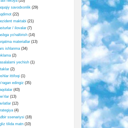
ratli hikoya
(10)
quqiy savodxonlik
(29)
aqdimot
(22)
ezident maktabi
(21)
sturlar / ilovalar
(7)
sbga yo'naltirish
(14)
rqatma materiallar
(13)
rs ishlanma
(34)
eklama
(2)
salalarni yechish
(1)
taklar
(2)
shlar ittifoqi
(1)
‘ragan edingiz
(35)
qolalar
(43)
e’rlar
(13)
vlatlar
(12)
rategiya
(4)
dbir ssenariysi
(18)
gliz tilida matn
(10)