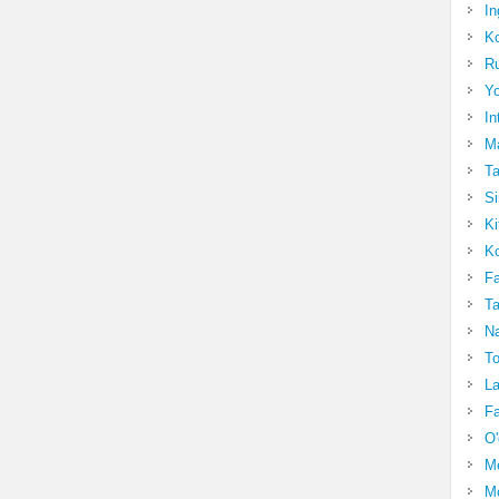
In
Ko
Ru
Yo
In
Ma
Ta
Si
Ki
Ko
Fa
Ta
Na
To
La
Fa
O'
M
Mo