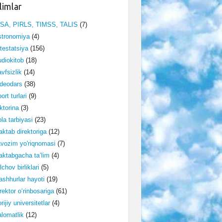
limlar
ISA, PIRLS, TIMSS, TALIS
(7)
stronomiya
(4)
testatsiya
(156)
diokitob
(18)
vfsizlik
(14)
deodars
(38)
ort turlari
(9)
ktorina
(3)
la tarbiyasi
(23)
ktab direktoriga
(12)
vozim yo'riqnomasi
(7)
ktabgacha ta’lim
(4)
lchov birliklari
(5)
shhurlar hayoti
(19)
rektor o‘rinbosariga
(61)
rijiy universitetlar
(4)
lomatlik
(12)