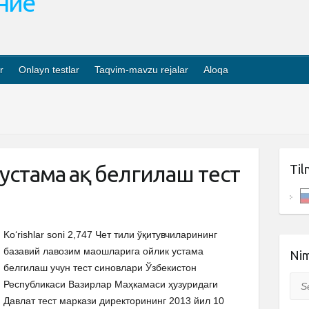
ание
r
Onlayn testlar
Taqvim-mavzu rejalar
Aloqa
стама ҳақ белгилаш тест
Til
Ko‘rishlar soni 2,747 Чет тили ўқитувчиларининг
базавий лавозим маошларига ойлик устама
Nim
белгилаш учун тест синовлари Ўзбекистон
Sea
Республикаси Вазирлар Маҳкамаси ҳузуридаги
Давлат тест маркази директорининг 2013 йил 10