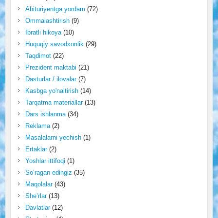
Abituriyentga yordam
(72)
Ommalashtirish
(9)
Ibratli hikoya
(10)
Huquqiy savodxonlik
(29)
Taqdimot
(22)
Prezident maktabi
(21)
Dasturlar / ilovalar
(7)
Kasbga yo'naltirish
(14)
Tarqatma materiallar
(13)
Dars ishlanma
(34)
Reklama
(2)
Masalalarni yechish
(1)
Ertaklar
(2)
Yoshlar ittifoqi
(1)
So‘ragan edingiz
(35)
Maqolalar
(43)
She’rlar
(13)
Davlatlar
(12)