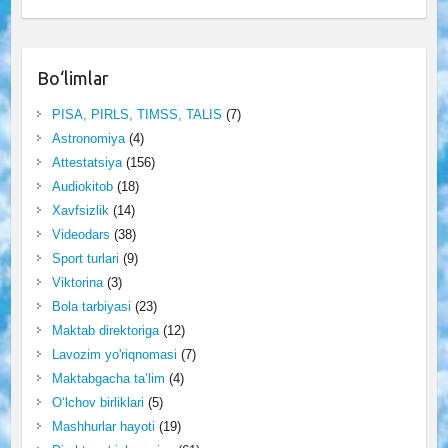
Bo‘limlar
PISA, PIRLS, TIMSS, TALIS
(7)
Astronomiya
(4)
Attestatsiya
(156)
Audiokitob
(18)
Xavfsizlik
(14)
Videodars
(38)
Sport turlari
(9)
Viktorina
(3)
Bola tarbiyasi
(23)
Maktab direktoriga
(12)
Lavozim yo'riqnomasi
(7)
Maktabgacha ta’lim
(4)
O‘lchov birliklari
(5)
Mashhurlar hayoti
(19)