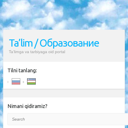
Ta’lim / Образование
Ta’limga va tarbiyaga oid portal
Tilni tanlang:
Nimani qidiramiz?
Search