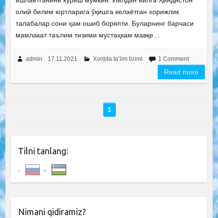
ишлаётганини кўриш мумкин. Йилдан йилга Ҳиндистон
олий билим юртларига ўқишга келаётган хорижлик
талабалар сони ҳам ошиб боряпти. Буларнинг барчаси
мамлакат таълим тизими мустаҳкам мавқе…
admin
17.11.2021
Xorijda ta’lim tizimi
1 Comment
Read more
1
Tilni tanlang:
Nimani qidiramiz?