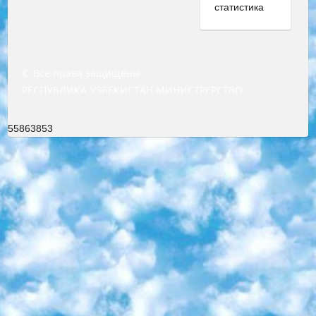
© Все права защищены
РЕСПУБЛИКА УЗБЕКИСТАН МИНИСТРЕРСТВО ДОШКОЛЬНОГО И ШКОЛЬНОГО ОБРАЗОВАНИЯ КОМАНДА в общеобразовательных учреждениях в 2023-2024 учебном году организация и проведение итоговой государственной аттестации обучающихся о Министра дошкольного и школьного образования Республики Узбекистан от 4 марта 2008 года (постановлением Минюста от 20 марта 2008 года № 1778 государственной регистрации) «Итоговое состояние учащихся общего среднего образования на основании положения об утверждении положения об аттестации общего среднего образования выпускной экзамен студентов в образовательных учреждениях в 2023-2024 учебном году В целях организации и прохождения аттестации приказываю: 1. Следующее: перечень предметов, по которым будет проводиться итоговая государственная аттестация и экзамен формы перевода согласно приложению 1; сертификаты международного образца, оценивающие уровень владения иностранными языками перечень согласно приложению 2; 2. Педагогический при специализированных образовательных учреждениях. научно-практический центр квалификации и международной оценки (Д.Давидова) 2024 г. До 25 марта: задания по предметам, по которым будет проводиться итоговая аттестация разработка и утверждение технических условий; итоговая аттестация на основании разработанного предметного задания разработка вопросов по предметам (устно и письменно), экзамен передача; общеобразовательные средние школы и специальные учебные заведения учащиеся выпускных классов школ и интернатов в агентской системе подготовка базы данных экзаменационных материалов и критериев оценки; перевод базы экзаменационных материалов на все языки обучения подать в Республиканский образовательный центр для изготовления; варианты экзаменов на основе разработанных контрольных материалов пусть будут поставлены задачи формирования. 3. Республиканский образовательный центр (Ш.Худайкулов) до 5 апреля 2024 года. до: база данных предоставленных экзаменационных материалов на все языки обучения перевод и экспертиза; для слепых, слабовидящих, глухих, слабослышащих и умственно отсталых детей учащиеся выпускных классов специализированных школ и школ-интернатов база данных экзаменационных материалов на всех преподаваемых языках подготовка критериев оценки; специализированные школы для умственно отсталых детей и технологии для учащихся выпускных классов школ-интернатов разработка соответствующих рекомендаций и критериев проведения ЕГЭ по естествознанию давать задания. 4. Педагогический при специализированных образовательных учреждениях. Научно-практический центр навыков и международной оценки (Д.Давидова), Республика образовательный центр (Худайкулов Ш.) итоговый государственный аттестационный экзамен ориентирован на творческое и логическое мышление при подготовке базы материалов учитывать введение заданий. 5. Следует отметить, что: сертификат государственного образца о знании общеобразовательного предмета и как минимум национальный уровень B1 по предметам на иностранных языках, указанным в Приложении 2. или международно признанный сертификат эквивалентного уровня студенты, изучающие определенный предмет, освобождаются от экзамена; по соответствующим предметам запланирована итоговая государственная аттестация за день до дня, путем жеребьевки Рабочей группой (в письменной форме по предметам, проводимым в форме) из числа сформированных вариантов выбрано 2 варианта; 2 выбранных варианта экзамена анонсированы на официальном сайте министерства и все выпускники по всей стране на основе этих вариантов проводит итоговую государственную аттестацию. 6. Государственное образование учащихся средних общеобразовательных учреждений. знания в соответствии с квалификационными требованиями, которые необходимо приобрести на основании стандартов итоговый (выпускной) контроль для 9 и 11 классов в целях тестирования Экзамены (далее – экзамены) состоят из предметов, перечисленных в приложении 1. будет сделано. 7. Экзамены пройдут с 26 мая по 15 июня 2024 г. (кроме науки физического воспитания). 8. Физическая для учащихся 9 классов общесредних образовательных учреждений. Экзамены по предмету «Образование, квалификация медицина» 1-6 мая 2024 года. сотрудники перевести под присмотр (с отклонениями в физическом или умственном развитии) специализированная школа для детей, школы-интернаты и со сколиозом школы-интернаты санаторного типа для больных детей исключены). 9. Он был слепым, слабовидящим и имел нарушения опорно-двигательного аппарата. экзамены в специализированных школах и интернатах для детей должны проводиться исходя из требований, предъявляемых к общеобразовательным учреждениям (физкультура кроме науки). 10. Специализированная школа для глухих и слабослышащих детей. и экзамены в интернатах и быть реализован в виде письменного теста по математике. 11. Специальность для умственно отсталых детей. Для 9 класса Родной язык и литературное письмо Государственный язык (язык обучения – узбекский). для неклассов) написано Математическое письмо Письменная/устная история Узбекистана Физическое воспитание практично Итоговый контроль Для 11 класса Написание родного языка и литературы (эссе) Математическое письмо Узбекский язык (обучение на узбекском языке) не посещающее общее среднее образование для учреждений)/Образовательное учреждение выбор письменный и устный Иностранный язык письменный/устный Письменная/устная история Узбекистана *По выбору студента:  Химия  Физика  Основы государственного права  География 10 бесплатных образовательных ресурсов - Мы составили подборку онлайн-проектов с интерактивными упражнениями, видеолекциями и статьями. Они помогут вам обрести новые и освежить старые знания бесплатно. 1. «ИНТУИТ» Старейшая образовательная площадка Рунета. Здесь вы найдёте сотни текстовых и видеокурсов на десятки различных тем — от программирования до психологии. Многие курсы подготовлены российскими университетами и крупными международными компаниями вроде Intel и Microsoft. Самостоятельное обучение бесплатное, но желающие могут оплатить услуги персональных наставников. 2. «Смартия» знакомит с актуальными профессиями и подсказывает, как им обучаться. Выбрав заинтересовавшую вас специальность — SMM-специалист, фотограф, веб-дизайнер или другую, — увидите список необходимых для неё умений. Чтобы вы могли освоить их самостоятельно, для каждого умения площадка отображает подборку ссылок на учебные материалы. Хотя «Смартия» ориентируется на русскоязычную аудиторию, часть контента всё же доступна только на английском. 3. «Лекторий Физтеха» Проект Московского физико-технического института (Физтеха). С его помощью вы можете смотреть онлайн серии лекций, записанные на видео в этом вузе. В числе доступных предметов — физика, биология, химия, информационные технологии и другие. К некоторым лекциям администрация ресурса прилагает готовые конспекты, которые можно скачивать в PDF-формате. 4. ITMOcourses Онлайн-площадка Санкт-Петербургского национального исследовательского университета информационных технологий, механики и оптики (ИТМО). Ресурс предоставляет свободный доступ к курсам, разработанным в этом вузе. Каталог материалов разбит на четыре категории: «Оптические системы и технологии», «Приборостроение и робототехника», «Информационные технологии» и «Биотехнологии». Курсы состоят из видеолекций, интерактивных демонстраций и заданий. 5. «КиберЛенинка» Электронная научная библиотека открытого доступа. Каталог площадки регулярно обрастает текстами статей из различных научных изданий. Сгруппированные по журналам и рубрикам публикации можно читать онлайн или скачивать целиком в PDF-формате. Проект нацелен на популяризацию науки за счёт открытого доступа к качественной информации. 6. «ПостНаука» На этом ресурсе публикуют подборки видеолекций, составленные экспертами из разных отраслей и объединённые общими темами. Среди них, к примеру, есть серии «Биоинформатика и геномика», «Культура средневековой Скандинавии» и Cinema Studies о теории кино. Каждая подборка лекций — логически связанная история, рассказанная экспертом от первого лица. Кроме того, на сайте появляются научно-образовательные статьи и тесты на разные темы. 7. «Newочём» Команда проекта «Newочём» отбирает самые интересные тексты из англоязычных СМИ и переводит те из них, за которые голосуют участники сообщества «ВКонтакте». По большей части это научно-популярные статьи. Редакторы придумывают лишь заголовки, в остальном содержание переводов соответствует оригиналам. Полные тексты можно читать прямо в социальной сети. 8. InternetUrok Онлайн-база материалов по основным дисциплинам школьной программы. Информация на сайте структурирована по классам, предметам и темам (урокам). Каждый урок состоит из видеолекций и конспектов. Есть также интерактивные тренажёры и тесты для закрепления пройденного материала. Даже если вы давно окончили школу, возможность повторить программу старших классов всегда может пригодиться. 9. Edutainme Ещё один ресурс об образовании. В отличие от Newtonew, как мне кажется, Edutainme больше ориентируется на представителей индустрии: педагогов, предпринимателей, разработчиков образовательных проектов. Но и любой, кто просто стремится к саморазвитию, найдёт на сайте много полезного и интересного для себя. Например, информацию о новых курсах и образовательных сервисах. 10. Newtonew Онлайн-медиа об образовании и обучении в широком смысле. Авторы Newtonew пишут об инструментах, заведениях, тактиках и стратегиях, которые помогают учить других и получать новые знания самостоятельно. На этой площадке вы найдёте новости, обзоры, аналитические мате
55863853