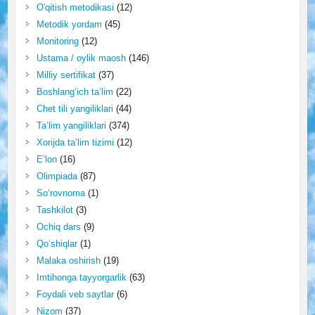
O'qitish metodikasi
(12)
Metodik yordam
(45)
Monitoring
(12)
Ustama / oylik maosh
(146)
Milliy sertifikat
(37)
Boshlang‘ich ta’lim
(22)
Chet tili yangiliklari
(44)
Ta’lim yangiliklari
(374)
Xorijda ta’lim tizimi
(12)
E’lon
(16)
Olimpiada
(87)
So‘rovnoma
(1)
Tashkilot
(3)
Ochiq dars
(9)
Qo‘shiqlar
(1)
Malaka oshirish
(19)
Imtihonga tayyorgarlik
(63)
Foydali veb saytlar
(6)
Nizom
(37)