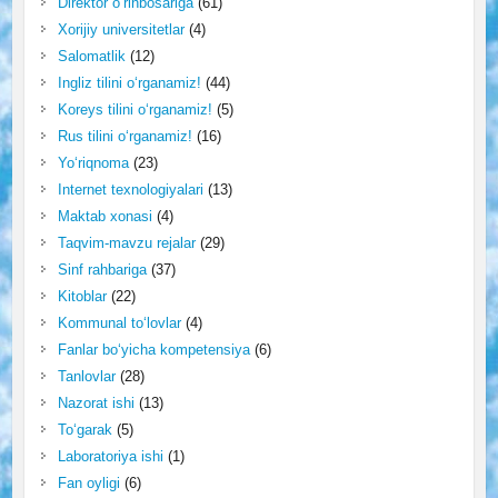
Direktor o‘rinbosariga
(61)
Xorijiy universitetlar
(4)
Salomatlik
(12)
Ingliz tilini o‘rganamiz!
(44)
Koreys tilini o‘rganamiz!
(5)
Rus tilini o‘rganamiz!
(16)
Yo‘riqnoma
(23)
Internet texnologiyalari
(13)
Maktab xonasi
(4)
Taqvim-mavzu rejalar
(29)
Sinf rahbariga
(37)
Kitoblar
(22)
Kommunal to‘lovlar
(4)
Fanlar bo‘yicha kompetensiya
(6)
Tanlovlar
(28)
Nazorat ishi
(13)
To‘garak
(5)
Laboratoriya ishi
(1)
Fan oyligi
(6)