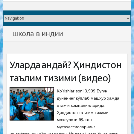
школа в индии
Уларда қандай? Ҳиндистон
таълим тизими (видео)
Ko‘rishlar soni 3,909 Бугун
дунёнинг кўплаб машҳур ҳамда
етакчи компанияларида
Ҳиндистон таълим тизими
маҳсулоти бўлган
мутахассисларнинг