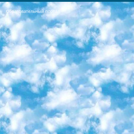
Образовательный портал
РЕСПУБЛИКА УЗБЕКИСТАН МИНИСТРЕРСТВО ДОШКОЛЬНОГО И ШКОЛЬНОГО ОБРАЗОВАНИЯ КОМАНДА в общеобразовательных учреждениях в 2023-2024 учебном году организация и проведение итоговой государственной аттестации обучающихся о Министра дошкольного и школьного образования Республики Узбекистан от 4 марта 2008 года (постановлением Минюста от 20 марта 2008 года № 1778 государственной регистрации) «Итоговое состояние учащихся общего среднего образования на основании положения об утверждении положения об аттестации общего среднего образования выпускной экзамен студентов в образовательных учреждениях в 2023-2024 учебном году В целях организации и прохождения аттестации приказываю: 1. Следующее: перечень предметов, по которым будет проводиться итоговая государственная аттестация и экзамен формы перевода согласно приложению 1; сертификаты международного образца, оценивающие уровень владения иностранными языками перечень согласно приложению 2; 2. Педагогический при специализированных образовательных учреждениях. научно-практический центр квалификации и международной оценки (Д.Давидова) 2024 г. До 25 марта: задания по предметам, по которым будет проводиться итоговая аттестация разработка и утверждение технических условий; итоговая аттестация на основании разработанного предметного задания разработка вопросов по предметам (устно и письменно), экзамен передача; общеобразовательные средние школы и специальные учебные заведения учащиеся выпускных классов школ и интернатов в агентской системе подготовка базы данных экзаменационных материалов и критериев оценки; перевод базы экзаменационных материалов на все языки обучения подать в Республиканский образовательный центр для изготовления; варианты экзаменов на основе разработанных контрольных материалов пусть будут поставлены задачи формирования. 3. Республиканский образовательный центр (Ш.Худайкулов) до 5 апреля 2024 года. до: база данных предоставленных экзаменационных материалов на все языки обучения перевод и экспертиза; для слепых, слабовидящих, глухих, слабослышащих и умственно отсталых детей учащиеся выпускных классов специализированных школ и школ-интернатов база данных экзаменационных материалов на всех преподаваемых языках подготовка критериев оценки; специализированные школы для умственно отсталых детей и технологии для учащихся выпускных классов школ-интернатов разработка соответствующих рекомендаций и критериев проведения ЕГЭ по естествознанию давать задания. 4. Педагогический при специализированных образовательных учреждениях. Научно-практический центр навыков и международной оценки (Д.Давидова), Республика образовательный центр (Худайкулов Ш.) итоговый государственный аттестационный экзамен ориентирован на творческое и логическое мышление при подготовке базы материалов учитывать введение заданий. 5. Следует отметить, что: сертификат государственного образца о знании общеобразовательного предмета и как минимум национальный уровень B1 по предметам на иностранных языках, указанным в Приложении 2. или международно признанный сертификат эквивалентного уровня студенты, изучающие определенный предмет, освобождаются от экзамена; по соответствующим предметам запланирована итоговая государственная аттестация за день до дня, путем жеребьевки Рабочей группой (в письменной форме по предметам, проводимым в форме) из числа сформированных вариантов выбрано 2 варианта; 2 выбранных варианта экзамена анонсированы на официальном сайте министерства и все выпускники по всей стране на основе этих вариантов проводит итоговую государственную аттестацию. 6. Государственное образование учащихся средних общеобразовательных учреждений. знания в соответствии с квалификационными требованиями, которые необходимо приобрести на основании стандартов итоговый (выпускной) контроль для 9 и 11 классов в целях тестирования Экзамены (далее – экзамены) состоят из предметов, перечисленных в приложении 1. будет сделано. 7. Экзамены пройдут с 26 мая по 15 июня 2024 г. (кроме науки физического воспитания). 8. Физическая для учащихся 9 классов общесредних образовательных учреждений. Экзамены по предмету «Образование, квалификация медицина» 1-6 мая 2024 года. сотрудники перевести под присмотр (с отклонениями в физическом или умственном развитии) специализированная школа для детей, школы-интернаты и со сколиозом школы-интернаты санаторного типа для больных детей исключены). 9. Он был слепым, слабовидящим и имел нарушения опорно-двигательного аппарата. экзамены в специализированных школах и интернатах для детей должны проводиться исходя из требований, предъявляемых к общеобразовательным учреждениям (физкультура кроме науки). 10. Специализированная школа для глухих и слабослышащих детей. и экзамены в интернатах и быть реализован в виде письменного теста по математике. 11. Специальность для умственно отсталых детей. Для 9 класса Родной язык и литературное письмо Государственный язык (язык обучения – узбекский). для неклассов) написано Математическое письмо Письменная/устная история Узбекистана Физическое воспитание практично Итоговый контроль Для 11 класса Написание родного языка и литературы (эссе) Математическое письмо Узбекский язык (обучение на узбекском языке) не посещающее общее среднее образование для учреждений)/Образовательное учреждение выбор письменный и устный Иностранный язык письменный/устный Письменная/устная история Узбекистана *По выбору студента:  Химия  Физика  Основы государственного права  География 10 бесплатных образовательных ресурсов - Мы составили подборку онлайн-проектов с интерактивными упражнениями, видеолекциями и статьями. Они помогут вам обрести новые и освежить старые знания бесплатно. 1. «ИНТУИТ» Старейшая образовательная площадка Рунета. Здесь вы найдёте сотни текстовых и видеокурсов на десятки различных тем — от программирования до психологии. Многие курсы подготовлены российскими университетами и крупными международными компаниями вроде Intel и Microsoft. Самостоятельное обучение бесплатное, но желающие могут оплатить услуги персональных наставников. 2. «Смартия» знакомит с актуальными профессиями и подсказывает, как им обучаться. Выбрав заинтересовавшую вас специальность — SMM-специалист, фотограф, веб-дизайнер или другую, — увидите список необходимых для неё умений. Чтобы вы могли освоить их самостоятельно, для каждого умения площадка отображает подборку ссылок на учебные материалы. Хотя «Смартия» ориентируется на русскоязычную аудиторию, часть контента всё же доступна только на английском. 3. «Лекторий Физтеха» Проект Московского физико-технического института (Физтеха). С его помощью вы можете смотреть онлайн серии лекций, записанные на видео в этом вузе. В числе доступных предметов — физика, биология, химия, информационные технологии и другие. К некоторым лекциям администрация ресурса прилагает готовые конспекты, которые можно скачивать в PDF-формате. 4. ITMOcourses Онлайн-площадка Санкт-Петербургского национального исследовательского университета информационных технологий, механики и оптики (ИТМО). Ресурс предоставляет свободный доступ к курсам, разработанным в этом вузе. Каталог материалов разбит на четыре категории: «Оптические системы и технологии», «Приборостроение и робототехника», «Информационные технологии» и «Биотехнологии». Курсы состоят из видеолекций, интерактивных демонстраций и заданий. 5. «КиберЛенинка» Электронная научная библиотека открытого доступа. Каталог площадки регулярно обрастает текстами статей из различных научных изданий. Сгруппированные по журналам и рубрикам публикации можно читать онлайн или скачивать целиком в PDF-формате. Проект нацелен на популяризацию науки за счёт открытого доступа к качественной информации. 6. «ПостНаука» На этом ресурсе публикуют подборки видеолекций, составленные экспертами из разных отраслей и объединённые общими темами. Среди них, к примеру, есть серии «Биоинформатика и геномика», «Культура средневековой Скандинавии» и Cinema Studies о теории кино. Каждая подборка лекций — логически связанная история, рассказанная экспертом от первого лица. Кроме того, на сайте появляются научно-образовательные статьи и тесты на разные темы. 7. «Newочём» Команда проекта «Newочём» отбирает самые интересные тексты из англоязычных СМИ и переводит те из них, за которые голосуют участники сообщества «ВКонтакте». По большей части это научно-популярные статьи. Редакторы придумывают лишь заголовки, в остальном содержание переводов соответствует оригиналам. Полные тексты можно читать прямо в социальной сети. 8. InternetUrok Онлайн-база материалов по основным дисциплинам школьной программы. Информация на сайте структурирована по классам, предметам и темам (урокам). Каждый урок состоит из видеолекций и конспектов. Есть также интерактивные тренажёры и тесты для закрепления пройденного материала. Даже если вы давно окончили школу, возможность повторить программу старших классов всегда может пригодиться. 9. Edutainme Ещё один ресурс об образовании. В отличие от Newtonew, как мне кажется, Edutainme больше ориентируется на представителей индустрии: педагогов, предпринимателей, разработчиков образовательных проектов. Но и любой, кто просто стремится к саморазвитию, найдёт на сайте много полезного и интересного для себя. Например, информацию о новых курсах и образовательных сервисах. 10. Newtonew Онлайн-медиа об образовании и обучении в широком смысле. Авторы Newtonew пишут об инструментах, заведениях, тактиках и стратегиях, которые помогают учить других и получать новые знания самостоятельно. На этой площадке вы найдёте новости, обзоры, аналитические мат