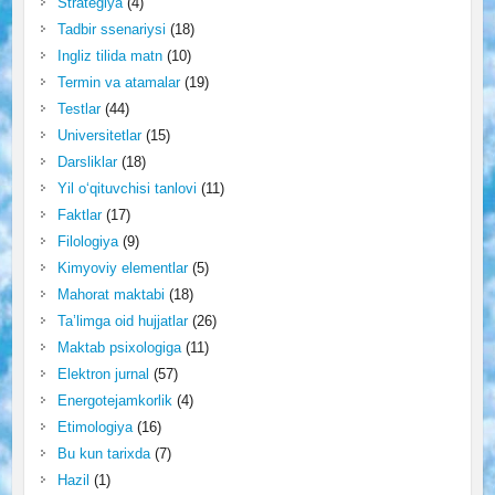
Strategiya
(4)
Tadbir ssenariysi
(18)
Ingliz tilida matn
(10)
Termin va atamalar
(19)
Testlar
(44)
Universitetlar
(15)
Darsliklar
(18)
Yil o‘qituvchisi tanlovi
(11)
Faktlar
(17)
Filologiya
(9)
Kimyoviy elementlar
(5)
Mahorat maktabi
(18)
Ta’limga oid hujjatlar
(26)
Maktab psixologiga
(11)
Elektron jurnal
(57)
Energotejamkorlik
(4)
Etimologiya
(16)
Bu kun tarixda
(7)
Hazil
(1)