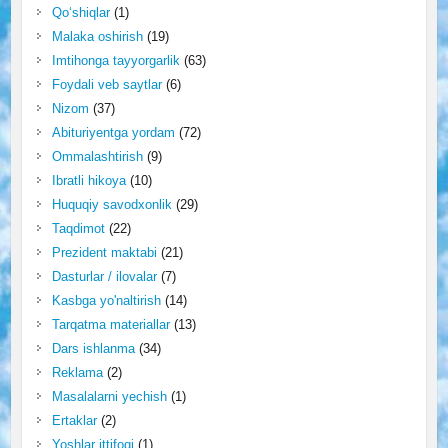
Qo‘shiqlar
(1)
Malaka oshirish
(19)
Imtihonga tayyorgarlik
(63)
Foydali veb saytlar
(6)
Nizom
(37)
Abituriyentga yordam
(72)
Ommalashtirish
(9)
Ibratli hikoya
(10)
Huquqiy savodxonlik
(29)
Taqdimot
(22)
Prezident maktabi
(21)
Dasturlar / ilovalar
(7)
Kasbga yo'naltirish
(14)
Tarqatma materiallar
(13)
Dars ishlanma
(34)
Reklama
(2)
Masalalarni yechish
(1)
Ertaklar
(2)
Yoshlar ittifoqi
(1)