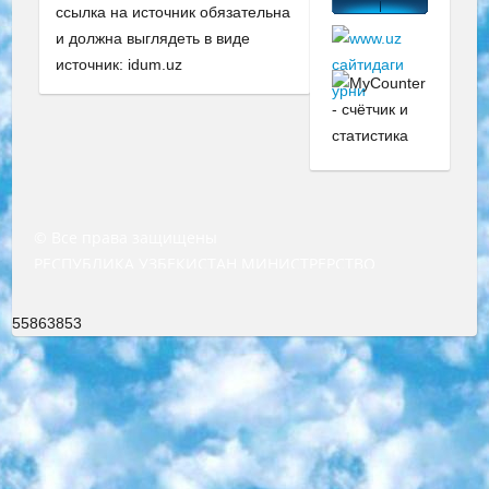
ссылка на источник обязательна
и должна выглядеть в виде
источник: idum.uz
© Все права защищены
РЕСПУБЛИКА УЗБЕКИСТАН МИНИСТРЕРСТВО ДОШКОЛЬНОГО И ШКОЛЬНОГО ОБРАЗОВАНИЯ КОМАНДА в общеобразовательных учреждениях в 2023-2024 учебном году организация и проведение итоговой государственной аттестации обучающихся о Министра дошкольного и школьного образования Республики Узбекистан от 4 марта 2008 года (постановлением Минюста от 20 марта 2008 года № 1778 государственной регистрации) «Итоговое состояние учащихся общего среднего образования на основании положения об утверждении положения об аттестации общего среднего образования выпускной экзамен студентов в образовательных учреждениях в 2023-2024 учебном году В целях организации и прохождения аттестации приказываю: 1. Следующее: перечень предметов, по которым будет проводиться итоговая государственная аттестация и экзамен формы перевода согласно приложению 1; сертификаты международного образца, оценивающие уровень владения иностранными языками перечень согласно приложению 2; 2. Педагогический при специализированных образовательных учреждениях. научно-практический центр квалификации и международной оценки (Д.Давидова) 2024 г. До 25 марта: задания по предметам, по которым будет проводиться итоговая аттестация разработка и утверждение технических условий; итоговая аттестация на основании разработанного предметного задания разработка вопросов по предметам (устно и письменно), экзамен передача; общеобразовательные средние школы и специальные учебные заведения учащиеся выпускных классов школ и интернатов в агентской системе подготовка базы данных экзаменационных материалов и критериев оценки; перевод базы экзаменационных материалов на все языки обучения подать в Республиканский образовательный центр для изготовления; варианты экзаменов на основе разработанных контрольных материалов пусть будут поставлены задачи формирования. 3. Республиканский образовательный центр (Ш.Худайкулов) до 5 апреля 2024 года. до: база данных предоставленных экзаменационных материалов на все языки обучения перевод и экспертиза; для слепых, слабовидящих, глухих, слабослышащих и умственно отсталых детей учащиеся выпускных классов специализированных школ и школ-интернатов база данных экзаменационных материалов на всех преподаваемых языках подготовка критериев оценки; специализированные школы для умственно отсталых детей и технологии для учащихся выпускных классов школ-интернатов разработка соответствующих рекомендаций и критериев проведения ЕГЭ по естествознанию давать задания. 4. Педагогический при специализированных образовательных учреждениях. Научно-практический центр навыков и международной оценки (Д.Давидова), Республика образовательный центр (Худайкулов Ш.) итоговый государственный аттестационный экзамен ориентирован на творческое и логическое мышление при подготовке базы материалов учитывать введение заданий. 5. Следует отметить, что: сертификат государственного образца о знании общеобразовательного предмета и как минимум национальный уровень B1 по предметам на иностранных языках, указанным в Приложении 2. или международно признанный сертификат эквивалентного уровня студенты, изучающие определенный предмет, освобождаются от экзамена; по соответствующим предметам запланирована итоговая государственная аттестация за день до дня, путем жеребьевки Рабочей группой (в письменной форме по предметам, проводимым в форме) из числа сформированных вариантов выбрано 2 варианта; 2 выбранных варианта экзамена анонсированы на официальном сайте министерства и все выпускники по всей стране на основе этих вариантов проводит итоговую государственную аттестацию. 6. Государственное образование учащихся средних общеобразовательных учреждений. знания в соответствии с квалификационными требованиями, которые необходимо приобрести на основании стандартов итоговый (выпускной) контроль для 9 и 11 классов в целях тестирования Экзамены (далее – экзамены) состоят из предметов, перечисленных в приложении 1. будет сделано. 7. Экзамены пройдут с 26 мая по 15 июня 2024 г. (кроме науки физического воспитания). 8. Физическая для учащихся 9 классов общесредних образовательных учреждений. Экзамены по предмету «Образование, квалификация медицина» 1-6 мая 2024 года. сотрудники перевести под присмотр (с отклонениями в физическом или умственном развитии) специализированная школа для детей, школы-интернаты и со сколиозом школы-интернаты санаторного типа для больных детей исключены). 9. Он был слепым, слабовидящим и имел нарушения опорно-двигательного аппарата. экзамены в специализированных школах и интернатах для детей должны проводиться исходя из требований, предъявляемых к общеобразовательным учреждениям (физкультура кроме науки). 10. Специализированная школа для глухих и слабослышащих детей. и экзамены в интернатах и быть реализован в виде письменного теста по математике. 11. Специальность для умственно отсталых детей. Для 9 класса Родной язык и литературное письмо Государственный язык (язык обучения – узбекский). для неклассов) написано Математическое письмо Письменная/устная история Узбекистана Физическое воспитание практично Итоговый контроль Для 11 класса Написание родного языка и литературы (эссе) Математическое письмо Узбекский язык (обучение на узбекском языке) не посещающее общее среднее образование для учреждений)/Образовательное учреждение выбор письменный и устный Иностранный язык письменный/устный Письменная/устная история Узбекистана *По выбору студента:  Химия  Физика  Основы государственного права  География 10 бесплатных образовательных ресурсов - Мы составили подборку онлайн-проектов с интерактивными упражнениями, видеолекциями и статьями. Они помогут вам обрести новые и освежить старые знания бесплатно. 1. «ИНТУИТ» Старейшая образовательная площадка Рунета. Здесь вы найдёте сотни текстовых и видеокурсов на десятки различных тем — от программирования до психологии. Многие курсы подготовлены российскими университетами и крупными международными компаниями вроде Intel и Microsoft. Самостоятельное обучение бесплатное, но желающие могут оплатить услуги персональных наставников. 2. «Смартия» знакомит с актуальными профессиями и подсказывает, как им обучаться. Выбрав заинтересовавшую вас специальность — SMM-специалист, фотограф, веб-дизайнер или другую, — увидите список необходимых для неё умений. Чтобы вы могли освоить их самостоятельно, для каждого умения площадка отображает подборку ссылок на учебные материалы. Хотя «Смартия» ориентируется на русскоязычную аудиторию, часть контента всё же доступна только на английском. 3. «Лекторий Физтеха» Проект Московского физико-технического института (Физтеха). С его помощью вы можете смотреть онлайн серии лекций, записанные на видео в этом вузе. В числе доступных предметов — физика, биология, химия, информационные технологии и другие. К некоторым лекциям администрация ресурса прилагает готовые конспекты, которые можно скачивать в PDF-формате. 4. ITMOcourses Онлайн-площадка Санкт-Петербургского национального исследовательского университета информационных технологий, механики и оптики (ИТМО). Ресурс предоставляет свободный доступ к курсам, разработанным в этом вузе. Каталог материалов разбит на четыре категории: «Оптические системы и технологии», «Приборостроение и робототехника», «Информационные технологии» и «Биотехнологии». Курсы состоят из видеолекций, интерактивных демонстраций и заданий. 5. «КиберЛенинка» Электронная научная библиотека открытого доступа. Каталог площадки регулярно обрастает текстами статей из различных научных изданий. Сгруппированные по журналам и рубрикам публикации можно читать онлайн или скачивать целиком в PDF-формате. Проект нацелен на популяризацию науки за счёт открытого доступа к качественной информации. 6. «ПостНаука» На этом ресурсе публикуют подборки видеолекций, составленные экспертами из разных отраслей и объединённые общими темами. Среди них, к примеру, есть серии «Биоинформатика и геномика», «Культура средневековой Скандинавии» и Cinema Studies о теории кино. Каждая подборка лекций — логически связанная история, рассказанная экспертом от первого лица. Кроме того, на сайте появляются научно-образовательные статьи и тесты на разные темы. 7. «Newочём» Команда проекта «Newочём» отбирает самые интересные тексты из англоязычных СМИ и переводит те из них, за которые голосуют участники сообщества «ВКонтакте». По большей части это научно-популярные статьи. Редакторы придумывают лишь заголовки, в остальном содержание переводов соответствует оригиналам. Полные тексты можно читать прямо в социальной сети. 8. InternetUrok Онлайн-база материалов по основным дисциплинам школьной программы. Информация на сайте структурирована по классам, предметам и темам (урокам). Каждый урок состоит из видеолекций и конспектов. Есть также интерактивные тренажёры и тесты для закрепления пройденного материала. Даже если вы давно окончили школу, возможность повторить программу старших классов всегда может пригодиться. 9. Edutainme Ещё один ресурс об образовании. В отличие от Newtonew, как мне кажется, Edutainme больше ориентируется на представителей индустрии: педагогов, предпринимателей, разработчиков образовательных проектов. Но и любой, кто просто стремится к саморазвитию, найдёт на сайте много полезного и интересного для себя. Например, информацию о новых курсах и образовательных сервисах. 10. Newtonew Онлайн-медиа об образовании и обучении в широком смысле. Авторы Newtonew пишут об инструментах, заведениях, тактиках и стратегиях, которые помогают учить других и получать новые знания самостоятельно. На этой площадке вы найдёте новости, обзоры, аналитические мате
55863853