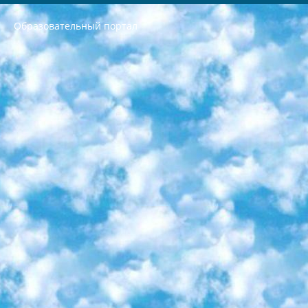
Образовательный портал
РЕСПУБЛИКА УЗБЕКИСТАН МИНИСТРЕРСТВО ДОШКОЛЬНОГО И ШКОЛЬНОГО ОБРАЗОВАНИЯ КОМАНДА в общеобразовательных учреждениях в 2023-2024 учебном году организация и проведение итоговой государственной аттестации обучающихся о Министра дошкольного и школьного образования Республики Узбекистан от 4 марта 2008 года (постановлением Минюста от 20 марта 2008 года № 1778 государственной регистрации) «Итоговое состояние учащихся общего среднего образования на основании положения об утверждении положения об аттестации общего среднего образования выпускной экзамен студентов в образовательных учреждениях в 2023-2024 учебном году В целях организации и прохождения аттестации приказываю: 1. Следующее: перечень предметов, по которым будет проводиться итоговая государственная аттестация и экзамен формы перевода согласно приложению 1; сертификаты международного образца, оценивающие уровень владения иностранными языками перечень согласно приложению 2; 2. Педагогический при специализированных образовательных учреждениях. научно-практический центр квалификации и международной оценки (Д.Давидова) 2024 г. До 25 марта: задания по предметам, по которым будет проводиться итоговая аттестация разработка и утверждение технических условий; итоговая аттестация на основании разработанного предметного задания разработка вопросов по предметам (устно и письменно), экзамен передача; общеобразовательные средние школы и специальные учебные заведения учащиеся выпускных классов школ и интернатов в агентской системе подготовка базы данных экзаменационных материалов и критериев оценки; перевод базы экзаменационных материалов на все языки обучения подать в Республиканский образовательный центр для изготовления; варианты экзаменов на основе разработанных контрольных материалов пусть будут поставлены задачи формирования. 3. Республиканский образовательный центр (Ш.Худайкулов) до 5 апреля 2024 года. до: база данных предоставленных экзаменационных материалов на все языки обучения перевод и экспертиза; для слепых, слабовидящих, глухих, слабослышащих и умственно отсталых детей учащиеся выпускных классов специализированных школ и школ-интернатов база данных экзаменационных материалов на всех преподаваемых языках подготовка критериев оценки; специализированные школы для умственно отсталых детей и технологии для учащихся выпускных классов школ-интернатов разработка соответствующих рекомендаций и критериев проведения ЕГЭ по естествознанию давать задания. 4. Педагогический при специализированных образовательных учреждениях. Научно-практический центр навыков и международной оценки (Д.Давидова), Республика образовательный центр (Худайкулов Ш.) итоговый государственный аттестационный экзамен ориентирован на творческое и логическое мышление при подготовке базы материалов учитывать введение заданий. 5. Следует отметить, что: сертификат государственного образца о знании общеобразовательного предмета и как минимум национальный уровень B1 по предметам на иностранных языках, указанным в Приложении 2. или международно признанный сертификат эквивалентного уровня студенты, изучающие определенный предмет, освобождаются от экзамена; по соответствующим предметам запланирована итоговая государственная аттестация за день до дня, путем жеребьевки Рабочей группой (в письменной форме по предметам, проводимым в форме) из числа сформированных вариантов выбрано 2 варианта; 2 выбранных варианта экзамена анонсированы на официальном сайте министерства и все выпускники по всей стране на основе этих вариантов проводит итоговую государственную аттестацию. 6. Государственное образование учащихся средних общеобразовательных учреждений. знания в соответствии с квалификационными требованиями, которые необходимо приобрести на основании стандартов итоговый (выпускной) контроль для 9 и 11 классов в целях тестирования Экзамены (далее – экзамены) состоят из предметов, перечисленных в приложении 1. будет сделано. 7. Экзамены пройдут с 26 мая по 15 июня 2024 г. (кроме науки физического воспитания). 8. Физическая для учащихся 9 классов общесредних образовательных учреждений. Экзамены по предмету «Образование, квалификация медицина» 1-6 мая 2024 года. сотрудники перевести под присмотр (с отклонениями в физическом или умственном развитии) специализированная школа для детей, школы-интернаты и со сколиозом школы-интернаты санаторного типа для больных детей исключены). 9. Он был слепым, слабовидящим и имел нарушения опорно-двигательного аппарата. экзамены в специализированных школах и интернатах для детей должны проводиться исходя из требований, предъявляемых к общеобразовательным учреждениям (физкультура кроме науки). 10. Специализированная школа для глухих и слабослышащих детей. и экзамены в интернатах и быть реализован в виде письменного теста по математике. 11. Специальность для умственно отсталых детей. Для 9 класса Родной язык и литературное письмо Государственный язык (язык обучения – узбекский). для неклассов) написано Математическое письмо Письменная/устная история Узбекистана Физическое воспитание практично Итоговый контроль Для 11 класса Написание родного языка и литературы (эссе) Математическое письмо Узбекский язык (обучение на узбекском языке) не посещающее общее среднее образование для учреждений)/Образовательное учреждение выбор письменный и устный Иностранный язык письменный/устный Письменная/устная история Узбекистана *По выбору студента:  Химия  Физика  Основы государственного права  География 10 бесплатных образовательных ресурсов - Мы составили подборку онлайн-проектов с интерактивными упражнениями, видеолекциями и статьями. Они помогут вам обрести новые и освежить старые знания бесплатно. 1. «ИНТУИТ» Старейшая образовательная площадка Рунета. Здесь вы найдёте сотни текстовых и видеокурсов на десятки различных тем — от программирования до психологии. Многие курсы подготовлены российскими университетами и крупными международными компаниями вроде Intel и Microsoft. Самостоятельное обучение бесплатное, но желающие могут оплатить услуги персональных наставников. 2. «Смартия» знакомит с актуальными профессиями и подсказывает, как им обучаться. Выбрав заинтересовавшую вас специальность — SMM-специалист, фотограф, веб-дизайнер или другую, — увидите список необходимых для неё умений. Чтобы вы могли освоить их самостоятельно, для каждого умения площадка отображает подборку ссылок на учебные материалы. Хотя «Смартия» ориентируется на русскоязычную аудиторию, часть контента всё же доступна только на английском. 3. «Лекторий Физтеха» Проект Московского физико-технического института (Физтеха). С его помощью вы можете смотреть онлайн серии лекций, записанные на видео в этом вузе. В числе доступных предметов — физика, биология, химия, информационные технологии и другие. К некоторым лекциям администрация ресурса прилагает готовые конспекты, которые можно скачивать в PDF-формате. 4. ITMOcourses Онлайн-площадка Санкт-Петербургского национального исследовательского университета информационных технологий, механики и оптики (ИТМО). Ресурс предоставляет свободный доступ к курсам, разработанным в этом вузе. Каталог материалов разбит на четыре категории: «Оптические системы и технологии», «Приборостроение и робототехника», «Информационные технологии» и «Биотехнологии». Курсы состоят из видеолекций, интерактивных демонстраций и заданий. 5. «КиберЛенинка» Электронная научная библиотека открытого доступа. Каталог площадки регулярно обрастает текстами статей из различных научных изданий. Сгруппированные по журналам и рубрикам публикации можно читать онлайн или скачивать целиком в PDF-формате. Проект нацелен на популяризацию науки за счёт открытого доступа к качественной информации. 6. «ПостНаука» На этом ресурсе публикуют подборки видеолекций, составленные экспертами из разных отраслей и объединённые общими темами. Среди них, к примеру, есть серии «Биоинформатика и геномика», «Культура средневековой Скандинавии» и Cinema Studies о теории кино. Каждая подборка лекций — логически связанная история, рассказанная экспертом от первого лица. Кроме того, на сайте появляются научно-образовательные статьи и тесты на разные темы. 7. «Newочём» Команда проекта «Newочём» отбирает самые интересные тексты из англоязычных СМИ и переводит те из них, за которые голосуют участники сообщества «ВКонтакте». По большей части это научно-популярные статьи. Редакторы придумывают лишь заголовки, в остальном содержание переводов соответствует оригиналам. Полные тексты можно читать прямо в социальной сети. 8. InternetUrok Онлайн-база материалов по основным дисциплинам школьной программы. Информация на сайте структурирована по классам, предметам и темам (урокам). Каждый урок состоит из видеолекций и конспектов. Есть также интерактивные тренажёры и тесты для закрепления пройденного материала. Даже если вы давно окончили школу, возможность повторить программу старших классов всегда может пригодиться. 9. Edutainme Ещё один ресурс об образовании. В отличие от Newtonew, как мне кажется, Edutainme больше ориентируется на представителей индустрии: педагогов, предпринимателей, разработчиков образовательных проектов. Но и любой, кто просто стремится к саморазвитию, найдёт на сайте много полезного и интересного для себя. Например, информацию о новых курсах и образовательных сервисах. 10. Newtonew Онлайн-медиа об образовании и обучении в широком смысле. Авторы Newtonew пишут об инструментах, заведениях, тактиках и стратегиях, которые помогают учить других и получать новые знания самостоятельно. На этой площадке вы найдёте новости, обзоры, аналитические мат