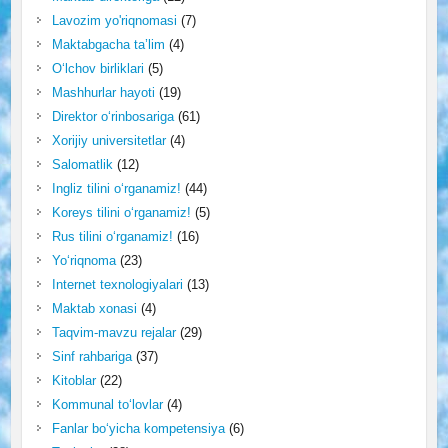
Lavozim yo'riqnomasi
(7)
Maktabgacha ta’lim
(4)
O‘lchov birliklari
(5)
Mashhurlar hayoti
(19)
Direktor o‘rinbosariga
(61)
Xorijiy universitetlar
(4)
Salomatlik
(12)
Ingliz tilini o‘rganamiz!
(44)
Koreys tilini o‘rganamiz!
(5)
Rus tilini o‘rganamiz!
(16)
Yo‘riqnoma
(23)
Internet texnologiyalari
(13)
Maktab xonasi
(4)
Taqvim-mavzu rejalar
(29)
Sinf rahbariga
(37)
Kitoblar
(22)
Kommunal to‘lovlar
(4)
Fanlar bo‘yicha kompetensiya
(6)