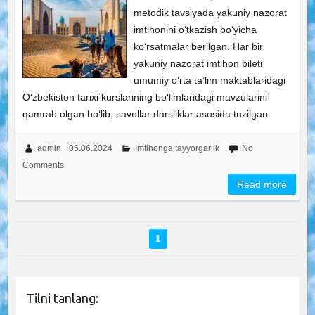
metodik tavsiyada yakuniy nazorat
imtihonini o‘tkazish bo‘yicha
ko‘rsatmalar berilgan. Har bir
yakuniy nazorat imtihon bileti
umumiy o‘rta ta’lim maktablaridagi
O‘zbekiston tarixi kurslarining bo‘limlaridagi mavzularini
qamrab olgan bo‘lib, savollar darsliklar asosida tuzilgan.
admin
05.06.2024
Imtihonga tayyorgarlik
No
Comments
Read more
1
Tilni tanlang: