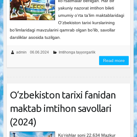
ko‘rsatmalar berilgan. Har bir
yakuniy nazorat imtihon bileti
umumiy o‘rta ta’lim maktablaridagi
O‘zbekiston tarixi kurslarining
bo‘limlaridagi mavzularini qamrab olgan bo‘lib, savollar
darsliklar asosida tuzilgan.
admin
06.06.2024
Imtihonga tayyorgarlik
Read more
O‘zbekiston tarixi fanidan
maktab imtihon savollari
(2024)
Ko‘rishlar soni 22,634 Mazkur