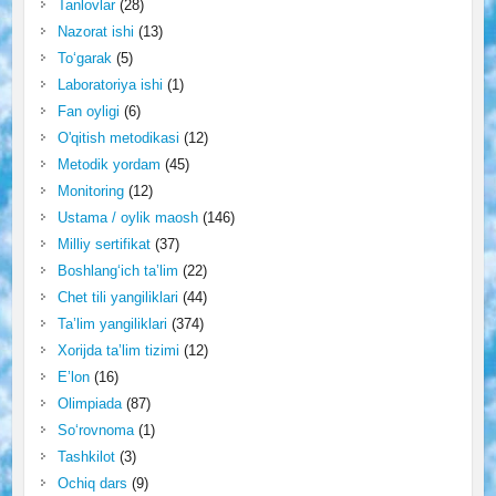
Tanlovlar
(28)
Nazorat ishi
(13)
To‘garak
(5)
Laboratoriya ishi
(1)
Fan oyligi
(6)
O'qitish metodikasi
(12)
Metodik yordam
(45)
Monitoring
(12)
Ustama / oylik maosh
(146)
Milliy sertifikat
(37)
Boshlang‘ich ta’lim
(22)
Chet tili yangiliklari
(44)
Ta’lim yangiliklari
(374)
Xorijda ta’lim tizimi
(12)
E’lon
(16)
Olimpiada
(87)
So‘rovnoma
(1)
Tashkilot
(3)
Ochiq dars
(9)