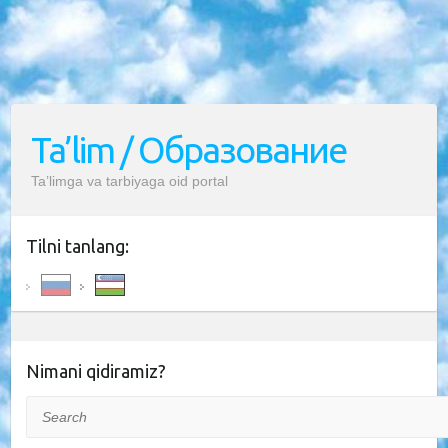
Ta’lim / Образование
Ta’limga va tarbiyaga oid portal
Tilni tanlang:
Nimani qidiramiz?
Search