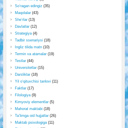
So‘ragan edingiz
(35)
Maqolalar
(43)
She’rlar
(13)
Davlatlar
(12)
Strategiya
(4)
Tadbir ssenariysi
(18)
Ingliz tilida matn
(10)
Termin va atamalar
(19)
Testlar
(44)
Universitetlar
(15)
Darsliklar
(18)
Yil o‘qituvchisi tanlovi
(11)
Faktlar
(17)
Filologiya
(9)
Kimyoviy elementlar
(5)
Mahorat maktabi
(18)
Ta’limga oid hujjatlar
(26)
Maktab psixologiga
(11)