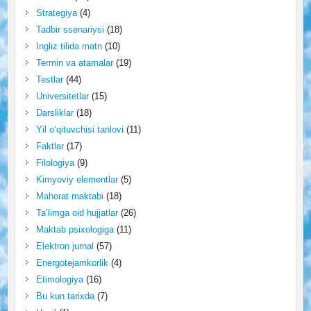
Strategiya
(4)
Tadbir ssenariysi
(18)
Ingliz tilida matn
(10)
Termin va atamalar
(19)
Testlar
(44)
Universitetlar
(15)
Darsliklar
(18)
Yil o‘qituvchisi tanlovi
(11)
Faktlar
(17)
Filologiya
(9)
Kimyoviy elementlar
(5)
Mahorat maktabi
(18)
Ta’limga oid hujjatlar
(26)
Maktab psixologiga
(11)
Elektron jurnal
(57)
Energotejamkorlik
(4)
Etimologiya
(16)
Bu kun tarixda
(7)