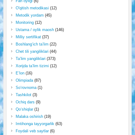
Fan oyligi
(6)
O'qitish metodikasi
(12)
Metodik yordam
(45)
Monitoring
(12)
Ustama / oylik maosh
(146)
Milliy sertifikat
(37)
Boshlang‘ich ta’lim
(22)
Chet tili yangiliklari
(44)
Ta’lim yangiliklari
(373)
Xorijda ta’lim tizimi
(12)
E’lon
(16)
Olimpiada
(87)
So‘rovnoma
(1)
Tashkilot
(3)
Ochiq dars
(9)
Qo‘shiqlar
(1)
Malaka oshirish
(19)
Imtihonga tayyorgarlik
(63)
Foydali veb saytlar
(6)