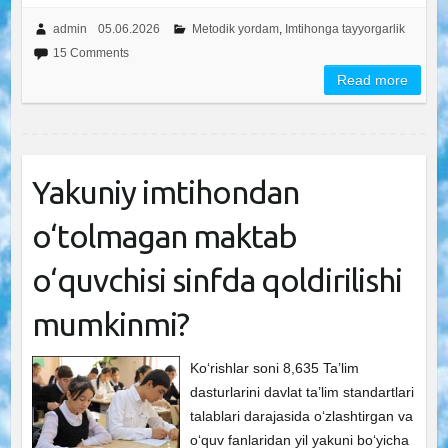
admin
05.06.2026
Metodik yordam
,
Imtihonga tayyorgarlik
15 Comments
Read more
Yakuniy imtihondan
o‘tolmagan maktab
o‘quvchisi sinfda qoldirilishi
mumkinmi?
Ko‘rishlar soni 8,635 Ta’lim
dasturlarini davlat ta’lim standartlari
talablari darajasida o‘zlashtirgan va
o‘quv fanlaridan yil yakuni bo‘yicha