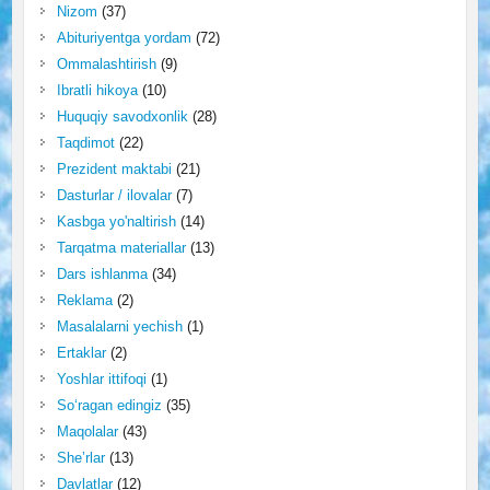
Nizom
(37)
Abituriyentga yordam
(72)
Ommalashtirish
(9)
Ibratli hikoya
(10)
Huquqiy savodxonlik
(28)
Taqdimot
(22)
Prezident maktabi
(21)
Dasturlar / ilovalar
(7)
Kasbga yo'naltirish
(14)
Tarqatma materiallar
(13)
Dars ishlanma
(34)
Reklama
(2)
Masalalarni yechish
(1)
Ertaklar
(2)
Yoshlar ittifoqi
(1)
So‘ragan edingiz
(35)
Maqolalar
(43)
She’rlar
(13)
Davlatlar
(12)