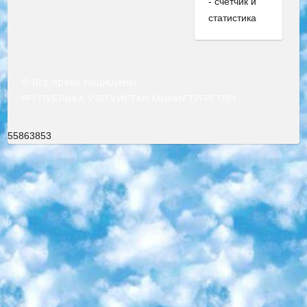
© Все права защищены
РЕСПУБЛИКА УЗБЕКИСТАН МИНИСТРЕРСТВО ДОШКОЛЬНОГО И ШКОЛЬНОГО ОБРАЗОВАНИЯ КОМАНДА в общеобразовательных учреждениях в 2023-2024 учебном году организация и проведение итоговой государственной аттестации обучающихся о Министра дошкольного и школьного образования Республики Узбекистан от 4 марта 2008 года (постановлением Минюста от 20 марта 2008 года № 1778 государственной регистрации) «Итоговое состояние учащихся общего среднего образования на основании положения об утверждении положения об аттестации общего среднего образования выпускной экзамен студентов в образовательных учреждениях в 2023-2024 учебном году В целях организации и прохождения аттестации приказываю: 1. Следующее: перечень предметов, по которым будет проводиться итоговая государственная аттестация и экзамен формы перевода согласно приложению 1; сертификаты международного образца, оценивающие уровень владения иностранными языками перечень согласно приложению 2; 2. Педагогический при специализированных образовательных учреждениях. научно-практический центр квалификации и международной оценки (Д.Давидова) 2024 г. До 25 марта: задания по предметам, по которым будет проводиться итоговая аттестация разработка и утверждение технических условий; итоговая аттестация на основании разработанного предметного задания разработка вопросов по предметам (устно и письменно), экзамен передача; общеобразовательные средние школы и специальные учебные заведения учащиеся выпускных классов школ и интернатов в агентской системе подготовка базы данных экзаменационных материалов и критериев оценки; перевод базы экзаменационных материалов на все языки обучения подать в Республиканский образовательный центр для изготовления; варианты экзаменов на основе разработанных контрольных материалов пусть будут поставлены задачи формирования. 3. Республиканский образовательный центр (Ш.Худайкулов) до 5 апреля 2024 года. до: база данных предоставленных экзаменационных материалов на все языки обучения перевод и экспертиза; для слепых, слабовидящих, глухих, слабослышащих и умственно отсталых детей учащиеся выпускных классов специализированных школ и школ-интернатов база данных экзаменационных материалов на всех преподаваемых языках подготовка критериев оценки; специализированные школы для умственно отсталых детей и технологии для учащихся выпускных классов школ-интернатов разработка соответствующих рекомендаций и критериев проведения ЕГЭ по естествознанию давать задания. 4. Педагогический при специализированных образовательных учреждениях. Научно-практический центр навыков и международной оценки (Д.Давидова), Республика образовательный центр (Худайкулов Ш.) итоговый государственный аттестационный экзамен ориентирован на творческое и логическое мышление при подготовке базы материалов учитывать введение заданий. 5. Следует отметить, что: сертификат государственного образца о знании общеобразовательного предмета и как минимум национальный уровень B1 по предметам на иностранных языках, указанным в Приложении 2. или международно признанный сертификат эквивалентного уровня студенты, изучающие определенный предмет, освобождаются от экзамена; по соответствующим предметам запланирована итоговая государственная аттестация за день до дня, путем жеребьевки Рабочей группой (в письменной форме по предметам, проводимым в форме) из числа сформированных вариантов выбрано 2 варианта; 2 выбранных варианта экзамена анонсированы на официальном сайте министерства и все выпускники по всей стране на основе этих вариантов проводит итоговую государственную аттестацию. 6. Государственное образование учащихся средних общеобразовательных учреждений. знания в соответствии с квалификационными требованиями, которые необходимо приобрести на основании стандартов итоговый (выпускной) контроль для 9 и 11 классов в целях тестирования Экзамены (далее – экзамены) состоят из предметов, перечисленных в приложении 1. будет сделано. 7. Экзамены пройдут с 26 мая по 15 июня 2024 г. (кроме науки физического воспитания). 8. Физическая для учащихся 9 классов общесредних образовательных учреждений. Экзамены по предмету «Образование, квалификация медицина» 1-6 мая 2024 года. сотрудники перевести под присмотр (с отклонениями в физическом или умственном развитии) специализированная школа для детей, школы-интернаты и со сколиозом школы-интернаты санаторного типа для больных детей исключены). 9. Он был слепым, слабовидящим и имел нарушения опорно-двигательного аппарата. экзамены в специализированных школах и интернатах для детей должны проводиться исходя из требований, предъявляемых к общеобразовательным учреждениям (физкультура кроме науки). 10. Специализированная школа для глухих и слабослышащих детей. и экзамены в интернатах и быть реализован в виде письменного теста по математике. 11. Специальность для умственно отсталых детей. Для 9 класса Родной язык и литературное письмо Государственный язык (язык обучения – узбекский). для неклассов) написано Математическое письмо Письменная/устная история Узбекистана Физическое воспитание практично Итоговый контроль Для 11 класса Написание родного языка и литературы (эссе) Математическое письмо Узбекский язык (обучение на узбекском языке) не посещающее общее среднее образование для учреждений)/Образовательное учреждение выбор письменный и устный Иностранный язык письменный/устный Письменная/устная история Узбекистана *По выбору студента:  Химия  Физика  Основы государственного права  География 10 бесплатных образовательных ресурсов - Мы составили подборку онлайн-проектов с интерактивными упражнениями, видеолекциями и статьями. Они помогут вам обрести новые и освежить старые знания бесплатно. 1. «ИНТУИТ» Старейшая образовательная площадка Рунета. Здесь вы найдёте сотни текстовых и видеокурсов на десятки различных тем — от программирования до психологии. Многие курсы подготовлены российскими университетами и крупными международными компаниями вроде Intel и Microsoft. Самостоятельное обучение бесплатное, но желающие могут оплатить услуги персональных наставников. 2. «Смартия» знакомит с актуальными профессиями и подсказывает, как им обучаться. Выбрав заинтересовавшую вас специальность — SMM-специалист, фотограф, веб-дизайнер или другую, — увидите список необходимых для неё умений. Чтобы вы могли освоить их самостоятельно, для каждого умения площадка отображает подборку ссылок на учебные материалы. Хотя «Смартия» ориентируется на русскоязычную аудиторию, часть контента всё же доступна только на английском. 3. «Лекторий Физтеха» Проект Московского физико-технического института (Физтеха). С его помощью вы можете смотреть онлайн серии лекций, записанные на видео в этом вузе. В числе доступных предметов — физика, биология, химия, информационные технологии и другие. К некоторым лекциям администрация ресурса прилагает готовые конспекты, которые можно скачивать в PDF-формате. 4. ITMOcourses Онлайн-площадка Санкт-Петербургского национального исследовательского университета информационных технологий, механики и оптики (ИТМО). Ресурс предоставляет свободный доступ к курсам, разработанным в этом вузе. Каталог материалов разбит на четыре категории: «Оптические системы и технологии», «Приборостроение и робототехника», «Информационные технологии» и «Биотехнологии». Курсы состоят из видеолекций, интерактивных демонстраций и заданий. 5. «КиберЛенинка» Электронная научная библиотека открытого доступа. Каталог площадки регулярно обрастает текстами статей из различных научных изданий. Сгруппированные по журналам и рубрикам публикации можно читать онлайн или скачивать целиком в PDF-формате. Проект нацелен на популяризацию науки за счёт открытого доступа к качественной информации. 6. «ПостНаука» На этом ресурсе публикуют подборки видеолекций, составленные экспертами из разных отраслей и объединённые общими темами. Среди них, к примеру, есть серии «Биоинформатика и геномика», «Культура средневековой Скандинавии» и Cinema Studies о теории кино. Каждая подборка лекций — логически связанная история, рассказанная экспертом от первого лица. Кроме того, на сайте появляются научно-образовательные статьи и тесты на разные темы. 7. «Newочём» Команда проекта «Newочём» отбирает самые интересные тексты из англоязычных СМИ и переводит те из них, за которые голосуют участники сообщества «ВКонтакте». По большей части это научно-популярные статьи. Редакторы придумывают лишь заголовки, в остальном содержание переводов соответствует оригиналам. Полные тексты можно читать прямо в социальной сети. 8. InternetUrok Онлайн-база материалов по основным дисциплинам школьной программы. Информация на сайте структурирована по классам, предметам и темам (урокам). Каждый урок состоит из видеолекций и конспектов. Есть также интерактивные тренажёры и тесты для закрепления пройденного материала. Даже если вы давно окончили школу, возможность повторить программу старших классов всегда может пригодиться. 9. Edutainme Ещё один ресурс об образовании. В отличие от Newtonew, как мне кажется, Edutainme больше ориентируется на представителей индустрии: педагогов, предпринимателей, разработчиков образовательных проектов. Но и любой, кто просто стремится к саморазвитию, найдёт на сайте много полезного и интересного для себя. Например, информацию о новых курсах и образовательных сервисах. 10. Newtonew Онлайн-медиа об образовании и обучении в широком смысле. Авторы Newtonew пишут об инструментах, заведениях, тактиках и стратегиях, которые помогают учить других и получать новые знания самостоятельно. На этой площадке вы найдёте новости, обзоры, аналитические мате
55863853