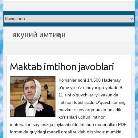
якуний имтиҳон
Maktab imtihon javoblari
Ko‘rishlar soni 14,508 Hademay,
o‘quv yili o‘z nihoyasiga yetadi. 9-
11 sinf o‘quvchilari yil yakunida
imtihon topshiradi. O‘quvchilarning
mazkur sinovlarga puxta hozirlik
ko‘rishlari uchun imtihon
materiallari saytimizga joylashtirildi. Imtihon materiallari PDF
formatida quyidagi manzil orqali yuklab olishingiz mumkin.