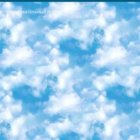
Образовательный портал
РЕСПУБЛИКА УЗБЕКИСТАН МИНИСТРЕРСТВО ДОШКОЛЬНОГО И ШКОЛЬНОГО ОБРАЗОВАНИЯ КОМАНДА в общеобразовательных учреждениях в 2023-2024 учебном году организация и проведение итоговой государственной аттестации обучающихся о Министра дошкольного и школьного образования Республики Узбекистан от 4 марта 2008 года (постановлением Минюста от 20 марта 2008 года № 1778 государственной регистрации) «Итоговое состояние учащихся общего среднего образования на основании положения об утверждении положения об аттестации общего среднего образования выпускной экзамен студентов в образовательных учреждениях в 2023-2024 учебном году В целях организации и прохождения аттестации приказываю: 1. Следующее: перечень предметов, по которым будет проводиться итоговая государственная аттестация и экзамен формы перевода согласно приложению 1; сертификаты международного образца, оценивающие уровень владения иностранными языками перечень согласно приложению 2; 2. Педагогический при специализированных образовательных учреждениях. научно-практический центр квалификации и международной оценки (Д.Давидова) 2024 г. До 25 марта: задания по предметам, по которым будет проводиться итоговая аттестация разработка и утверждение технических условий; итоговая аттестация на основании разработанного предметного задания разработка вопросов по предметам (устно и письменно), экзамен передача; общеобразовательные средние школы и специальные учебные заведения учащиеся выпускных классов школ и интернатов в агентской системе подготовка базы данных экзаменационных материалов и критериев оценки; перевод базы экзаменационных материалов на все языки обучения подать в Республиканский образовательный центр для изготовления; варианты экзаменов на основе разработанных контрольных материалов пусть будут поставлены задачи формирования. 3. Республиканский образовательный центр (Ш.Худайкулов) до 5 апреля 2024 года. до: база данных предоставленных экзаменационных материалов на все языки обучения перевод и экспертиза; для слепых, слабовидящих, глухих, слабослышащих и умственно отсталых детей учащиеся выпускных классов специализированных школ и школ-интернатов база данных экзаменационных материалов на всех преподаваемых языках подготовка критериев оценки; специализированные школы для умственно отсталых детей и технологии для учащихся выпускных классов школ-интернатов разработка соответствующих рекомендаций и критериев проведения ЕГЭ по естествознанию давать задания. 4. Педагогический при специализированных образовательных учреждениях. Научно-практический центр навыков и международной оценки (Д.Давидова), Республика образовательный центр (Худайкулов Ш.) итоговый государственный аттестационный экзамен ориентирован на творческое и логическое мышление при подготовке базы материалов учитывать введение заданий. 5. Следует отметить, что: сертификат государственного образца о знании общеобразовательного предмета и как минимум национальный уровень B1 по предметам на иностранных языках, указанным в Приложении 2. или международно признанный сертификат эквивалентного уровня студенты, изучающие определенный предмет, освобождаются от экзамена; по соответствующим предметам запланирована итоговая государственная аттестация за день до дня, путем жеребьевки Рабочей группой (в письменной форме по предметам, проводимым в форме) из числа сформированных вариантов выбрано 2 варианта; 2 выбранных варианта экзамена анонсированы на официальном сайте министерства и все выпускники по всей стране на основе этих вариантов проводит итоговую государственную аттестацию. 6. Государственное образование учащихся средних общеобразовательных учреждений. знания в соответствии с квалификационными требованиями, которые необходимо приобрести на основании стандартов итоговый (выпускной) контроль для 9 и 11 классов в целях тестирования Экзамены (далее – экзамены) состоят из предметов, перечисленных в приложении 1. будет сделано. 7. Экзамены пройдут с 26 мая по 15 июня 2024 г. (кроме науки физического воспитания). 8. Физическая для учащихся 9 классов общесредних образовательных учреждений. Экзамены по предмету «Образование, квалификация медицина» 1-6 мая 2024 года. сотрудники перевести под присмотр (с отклонениями в физическом или умственном развитии) специализированная школа для детей, школы-интернаты и со сколиозом школы-интернаты санаторного типа для больных детей исключены). 9. Он был слепым, слабовидящим и имел нарушения опорно-двигательного аппарата. экзамены в специализированных школах и интернатах для детей должны проводиться исходя из требований, предъявляемых к общеобразовательным учреждениям (физкультура кроме науки). 10. Специализированная школа для глухих и слабослышащих детей. и экзамены в интернатах и быть реализован в виде письменного теста по математике. 11. Специальность для умственно отсталых детей. Для 9 класса Родной язык и литературное письмо Государственный язык (язык обучения – узбекский). для неклассов) написано Математическое письмо Письменная/устная история Узбекистана Физическое воспитание практично Итоговый контроль Для 11 класса Написание родного языка и литературы (эссе) Математическое письмо Узбекский язык (обучение на узбекском языке) не посещающее общее среднее образование для учреждений)/Образовательное учреждение выбор письменный и устный Иностранный язык письменный/устный Письменная/устная история Узбекистана *По выбору студента:  Химия  Физика  Основы государственного права  География 10 бесплатных образовательных ресурсов - Мы составили подборку онлайн-проектов с интерактивными упражнениями, видеолекциями и статьями. Они помогут вам обрести новые и освежить старые знания бесплатно. 1. «ИНТУИТ» Старейшая образовательная площадка Рунета. Здесь вы найдёте сотни текстовых и видеокурсов на десятки различных тем — от программирования до психологии. Многие курсы подготовлены российскими университетами и крупными международными компаниями вроде Intel и Microsoft. Самостоятельное обучение бесплатное, но желающие могут оплатить услуги персональных наставников. 2. «Смартия» знакомит с актуальными профессиями и подсказывает, как им обучаться. Выбрав заинтересовавшую вас специальность — SMM-специалист, фотограф, веб-дизайнер или другую, — увидите список необходимых для неё умений. Чтобы вы могли освоить их самостоятельно, для каждого умения площадка отображает подборку ссылок на учебные материалы. Хотя «Смартия» ориентируется на русскоязычную аудиторию, часть контента всё же доступна только на английском. 3. «Лекторий Физтеха» Проект Московского физико-технического института (Физтеха). С его помощью вы можете смотреть онлайн серии лекций, записанные на видео в этом вузе. В числе доступных предметов — физика, биология, химия, информационные технологии и другие. К некоторым лекциям администрация ресурса прилагает готовые конспекты, которые можно скачивать в PDF-формате. 4. ITMOcourses Онлайн-площадка Санкт-Петербургского национального исследовательского университета информационных технологий, механики и оптики (ИТМО). Ресурс предоставляет свободный доступ к курсам, разработанным в этом вузе. Каталог материалов разбит на четыре категории: «Оптические системы и технологии», «Приборостроение и робототехника», «Информационные технологии» и «Биотехнологии». Курсы состоят из видеолекций, интерактивных демонстраций и заданий. 5. «КиберЛенинка» Электронная научная библиотека открытого доступа. Каталог площадки регулярно обрастает текстами статей из различных научных изданий. Сгруппированные по журналам и рубрикам публикации можно читать онлайн или скачивать целиком в PDF-формате. Проект нацелен на популяризацию науки за счёт открытого доступа к качественной информации. 6. «ПостНаука» На этом ресурсе публикуют подборки видеолекций, составленные экспертами из разных отраслей и объединённые общими темами. Среди них, к примеру, есть серии «Биоинформатика и геномика», «Культура средневековой Скандинавии» и Cinema Studies о теории кино. Каждая подборка лекций — логически связанная история, рассказанная экспертом от первого лица. Кроме того, на сайте появляются научно-образовательные статьи и тесты на разные темы. 7. «Newочём» Команда проекта «Newочём» отбирает самые интересные тексты из англоязычных СМИ и переводит те из них, за которые голосуют участники сообщества «ВКонтакте». По большей части это научно-популярные статьи. Редакторы придумывают лишь заголовки, в остальном содержание переводов соответствует оригиналам. Полные тексты можно читать прямо в социальной сети. 8. InternetUrok Онлайн-база материалов по основным дисциплинам школьной программы. Информация на сайте структурирована по классам, предметам и темам (урокам). Каждый урок состоит из видеолекций и конспектов. Есть также интерактивные тренажёры и тесты для закрепления пройденного материала. Даже если вы давно окончили школу, возможность повторить программу старших классов всегда может пригодиться. 9. Edutainme Ещё один ресурс об образовании. В отличие от Newtonew, как мне кажется, Edutainme больше ориентируется на представителей индустрии: педагогов, предпринимателей, разработчиков образовательных проектов. Но и любой, кто просто стремится к саморазвитию, найдёт на сайте много полезного и интересного для себя. Например, информацию о новых курсах и образовательных сервисах. 10. Newtonew Онлайн-медиа об образовании и обучении в широком смысле. Авторы Newtonew пишут об инструментах, заведениях, тактиках и стратегиях, которые помогают учить других и получать новые знания самостоятельно. На этой площадке вы найдёте новости, обзоры, аналитические мат