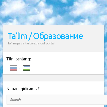
Ta’lim / Образование
Ta’limga va tarbiyaga oid portal
Tilni tanlang:
Nimani qidiramiz?
Search