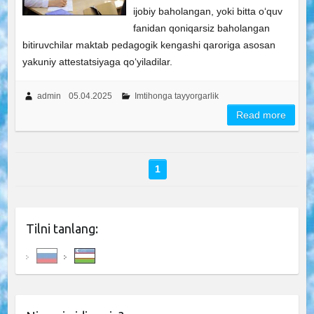
ijobiy baholangan, yoki bitta o‘quv
fanidan qoniqarsiz baholangan
bitiruvchilar maktab pedagogik kengashi qaroriga asosan
yakuniy attestatsiyaga qo‘yiladilar.
admin
05.04.2025
Imtihonga tayyorgarlik
Read more
1
Tilni tanlang: