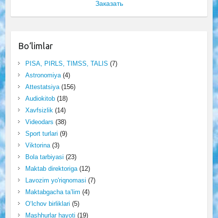
Заказать
Bo‘limlar
PISA, PIRLS, TIMSS, TALIS
(7)
Astronomiya
(4)
Attestatsiya
(156)
Audiokitob
(18)
Xavfsizlik
(14)
Videodars
(38)
Sport turlari
(9)
Viktorina
(3)
Bola tarbiyasi
(23)
Maktab direktoriga
(12)
Lavozim yo'riqnomasi
(7)
Maktabgacha ta’lim
(4)
O‘lchov birliklari
(5)
Mashhurlar hayoti
(19)