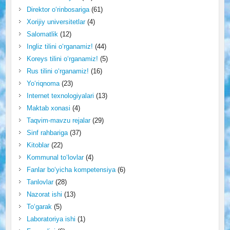
Direktor o‘rinbosariga
(61)
Xorijiy universitetlar
(4)
Salomatlik
(12)
Ingliz tilini o‘rganamiz!
(44)
Koreys tilini o‘rganamiz!
(5)
Rus tilini o‘rganamiz!
(16)
Yo‘riqnoma
(23)
Internet texnologiyalari
(13)
Maktab xonasi
(4)
Taqvim-mavzu rejalar
(29)
Sinf rahbariga
(37)
Kitoblar
(22)
Kommunal to‘lovlar
(4)
Fanlar bo‘yicha kompetensiya
(6)
Tanlovlar
(28)
Nazorat ishi
(13)
To‘garak
(5)
Laboratoriya ishi
(1)