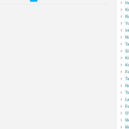
In
Ko
Ru
Yo
In
Ma
Ta
Si
Ki
Ko
Fa
Ta
Na
To
La
Fa
O'
M
Mo