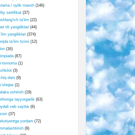
tama / oylik maosh
(146)
lliy sertifikat
(37)
shlang‘ich ta’lim
(22)
et tili yangiliklari
(44)
’lim yangiliklari
(374)
rijda ta’lim tizimi
(12)
lon
(16)
impiada
(87)
o‘rovnoma
(1)
shkilot
(3)
hiq dars
(9)
‘shiqlar
(1)
laka oshirish
(19)
tihonga tayyorgarlik
(63)
ydali veb saytlar
(6)
izom
(37)
ituriyentga yordam
(72)
malashtirish
(9)