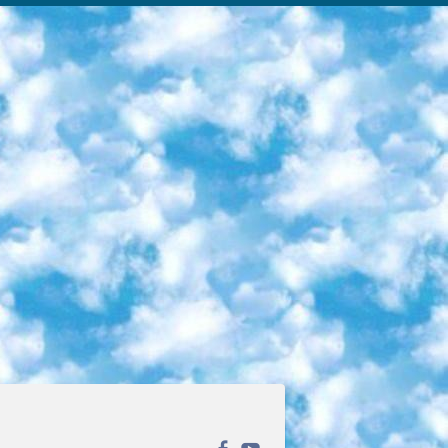
ека открытого доступа. Каталог площадки регулярно обрастает текстами статей из различных научных изданий. Сгруппированные по журналам и рубрикам публикации можно читать онлайн или скачивать целиком в PDF-формате. Проект нацелен на популяризацию науки за счёт открытого доступа к качественной информации. 6. «ПостНаука» На этом ресурсе публикуют подборки видеолекций, составленные экспертами из разных отраслей и объединённые общими темами. Среди них, к примеру, есть серии «Биоинформатика и геномика», «Культура средневековой Скандинавии» и Cinema Studies о теории кино. Каждая подборка лекций — логически связанная история, рассказанная экспертом от первого лица. Кроме того, на сайте появляются научно-образовательные статьи и тесты на разные темы. 7. «Newочём» Команда проекта «Newочём» отбирает самые интересные тексты из англоязычных СМИ и переводит те из них, за которые голосуют участники сообщества «ВКонтакте». По большей части это научно-популярные статьи. Редакторы придумывают лишь заголовки, в остальном содержание переводов соответствует оригиналам. Полные тексты можно читать прямо в социальной сети. 8. InternetUrok Онлайн-база материалов по основным дисциплинам школьной программы. Информация на сайте структурирована по классам, предметам и темам (урокам). Каждый урок состоит из видеолекций и конспектов. Есть также интерактивные тренажёры и тесты для закрепления пройденного материала. Даже если вы давно окончили школу, возможность повторить программу старших классов всегда может пригодиться. 9. Edutainme Ещё один ресурс об образовании. В отличие от Newtonew, как мне кажется, Edutainme больше ориентируется на представителей индустрии: педагогов, предпринимателей, разработчиков образовательных проектов. Но и любой, кто просто стремится к саморазвитию, найдёт на сайте много полезного и интересного для себя. Например, информацию о новых курсах и образовательных сервисах. 10. Newtonew Онлайн-медиа об образовании и обучении в широком смысле. Авторы Newtonew пишут об инструментах, заведениях, тактиках и стратегиях, которые помогают учить других и получать новые знания самостоятельно. На этой площадке вы найдёте новости, обзоры, аналитические мат