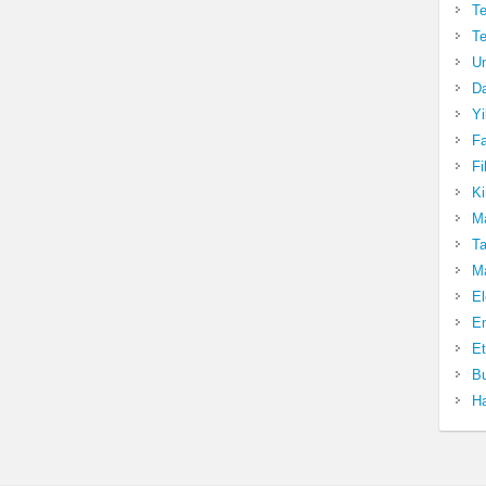
Te
Te
Un
Da
Yi
Fa
Fi
Ki
Ma
Ta
Ma
El
En
Et
Bu
Ha