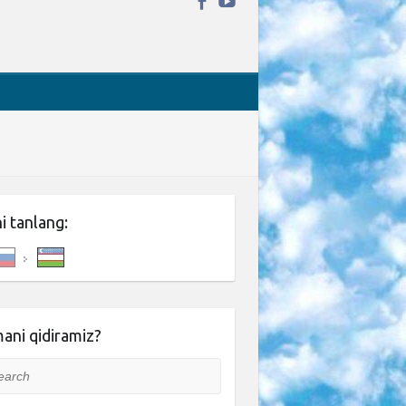
ni tanlang:
ani qidiramiz?
rch