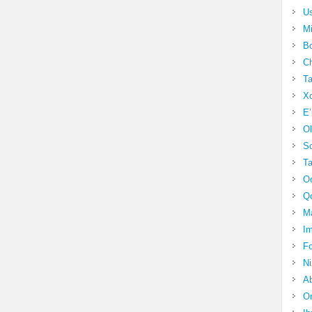
Us
Mi
Bo
Ch
Ta
Xo
E’
Ol
S
Ta
Oc
Qo
Ma
Im
Fo
N
Ab
Om