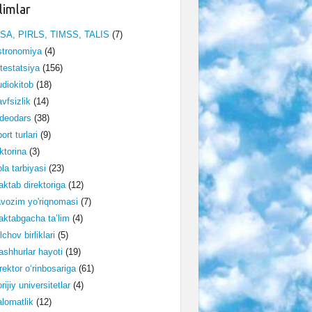
limlar
ISA, PIRLS, TIMSS, TALIS
(7)
stronomiya
(4)
testatsiya
(156)
diokitob
(18)
vfsizlik
(14)
deodars
(38)
ort turlari
(9)
ktorina
(3)
la tarbiyasi
(23)
ktab direktoriga
(12)
vozim yo'riqnomasi
(7)
ktabgacha ta’lim
(4)
lchov birliklari
(5)
shhurlar hayoti
(19)
rektor o‘rinbosariga
(61)
rijiy universitetlar
(4)
lomatlik
(12)