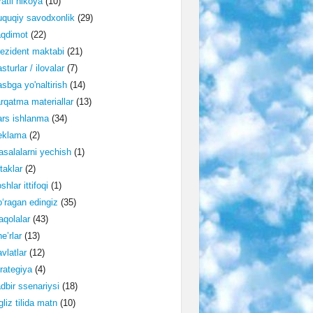
ratli hikoya
(10)
quqiy savodxonlik
(29)
aqdimot
(22)
ezident maktabi
(21)
sturlar / ilovalar
(7)
sbga yo'naltirish
(14)
rqatma materiallar
(13)
rs ishlanma
(34)
eklama
(2)
salalarni yechish
(1)
taklar
(2)
shlar ittifoqi
(1)
‘ragan edingiz
(35)
qolalar
(43)
e’rlar
(13)
vlatlar
(12)
rategiya
(4)
dbir ssenariysi
(18)
gliz tilida matn
(10)