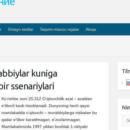
ание
r
Onlayn testlar
Taqvim-mavzu rejalar
Aloqa
abbiylar kuniga
Til
ir ssenariylari
Ko‘rishlar soni 20,312 O‘qituvchilik azal – azaldan
e’tiborli kasb hisoblanadi. Dunyoning hech qaysi
Nim
mamlakatida o‘qituvchi – murabbiylarga nisbatan bu
Sea
qadar e’tibor karatilmagan, e’zozlanmagan.
Mamlakatimizda 1997 yildan boshlab 1-oktyabr