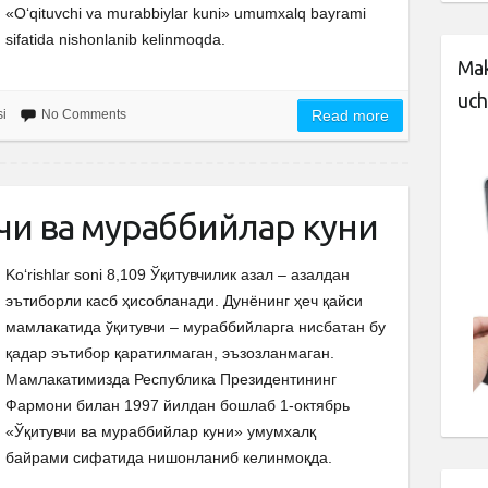
«O‘qituvchi va murabbiylar kuni» umumxalq bayrami
sifatida nishonlanib kelinmoqda.
Mak
uch
si
No Comments
Read more
вчи ва мураббийлар куни
Ko‘rishlar soni 8,109 Ўқитувчилик азал – азалдан
эътиборли касб ҳисобланади. Дунёнинг ҳеч қайси
мамлакатида ўқитувчи – мураббийларга нисбатан бу
қадар эътибор қаратилмаган, эъзозланмаган.
Мамлакатимизда Республика Президентининг
Фармони билан 1997 йилдан бошлаб 1-октябрь
«Ўқитувчи ва мураббийлар куни» умумхалқ
байрами сифатида нишонланиб келинмоқда.