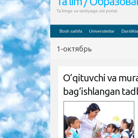
Ta’lim / Образов
Ta’limga va tarbiyaga oid portal
Bosh sahifa
Universitetlar
Darslikla
1-октябрь
O‘qituvchi va mur
bag‘ishlangan tadb