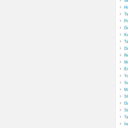
Ib
Hu
T
Pr
Da
Ka
Ta
Da
R
Ma
Er
Yo
So
Ma
Sh
Da
St
Ta
In