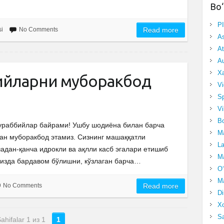
Bo‘
P
si
No Comments
Read more
A
At
Au
Xa
бийларни муборакбод
Vi
Sp
Vi
Bo
ва мураббийлар байрами! Ушбу шодиёна билан барча
Ma
дан муборакбод этамиз. Сизнинг машаққатли
La
адан-қанча идрокли ва ақлли касб эгалари етишиб
Ma
гизда бардавом бўлишни, кўзлаган барча…
O‘
Ma
No Comments
Read more
Di
Xo
Sa
ahifalar 1 из 1
1