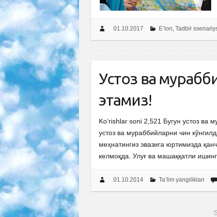
01.10.2017
E’lon
,
Tadbir ssenariy
Устоз ва мураб
этамиз!
Ko‘rishlar soni 2,521 Бугун устоз 
устоз ва мураббийларни чин кўнгил
меҳнатингиз эвазига юртимизда қанч
келмоқда. Улуғ ва машаққатли ишин
01.10.2014
Ta’lim yangiliklari
S