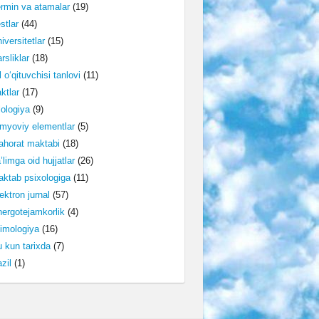
rmin va atamalar
(19)
stlar
(44)
iversitetlar
(15)
rsliklar
(18)
l o‘qituvchisi tanlovi
(11)
ktlar
(17)
lologiya
(9)
myoviy elementlar
(5)
horat maktabi
(18)
’limga oid hujjatlar
(26)
ktab psixologiga
(11)
ektron jurnal
(57)
ergotejamkorlik
(4)
imologiya
(16)
 kun tarixda
(7)
zil
(1)