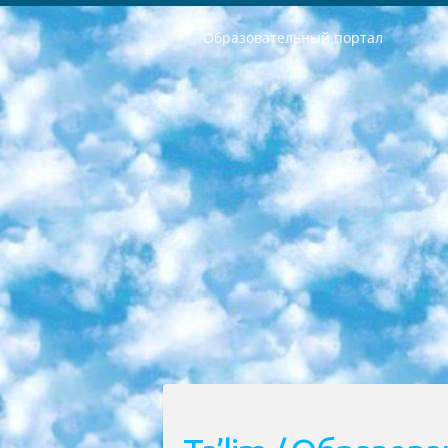
Образовательный портал
РЕСПУБЛИКА УЗБЕКИСТАН МИНИСТРЕРСТВО ДОШКОЛЬНОГО И ШКОЛЬНОГО ОБРАЗОВАНИЯ КОМАНДА в общеобразовательных учреждениях в 2023-2024 учебном году организация и проведение итоговой государственной аттестации обучающихся о Министра дошкольного и школьного образования Республики Узбекистан от 4 марта 2008 года (постановлением Минюста от 20 марта 2008 года № 1778 государственной регистрации) «Итоговое состояние учащихся общего среднего образования на основании положения об утверждении положения об аттестации общего среднего образования выпускной экзамен студентов в образовательных учреждениях в 2023-2024 учебном году В целях организации и прохождения аттестации приказываю: 1. Следующее: перечень предметов, по которым будет проводиться итоговая государственная аттестация и экзамен формы перевода согласно приложению 1; сертификаты международного образца, оценивающие уровень владения иностранными языками перечень согласно приложению 2; 2. Педагогический при специализированных образовательных учреждениях. научно-практический центр квалификации и международной оценки (Д.Давидова) 2024 г. До 25 марта: задания по предметам, по которым будет проводиться итоговая аттестация разработка и утверждение технических условий; итоговая аттестация на основании разработанного предметного задания разработка вопросов по предметам (устно и письменно), экзамен передача; общеобразовательные средние школы и специальные учебные заведения учащиеся выпускных классов школ и интернатов в агентской системе подготовка базы данных экзаменационных материалов и критериев оценки; перевод базы экзаменационных материалов на все языки обучения подать в Республиканский образовательный центр для изготовления; варианты экзаменов на основе разработанных контрольных материалов пусть будут поставлены задачи формирования. 3. Республиканский образовательный центр (Ш.Худайкулов) до 5 апреля 2024 года. до: база данных предоставленных экзаменационных материалов на все языки обучения перевод и экспертиза; для слепых, слабовидящих, глухих, слабослышащих и умственно отсталых детей учащиеся выпускных классов специализированных школ и школ-интернатов база данных экзаменационных материалов на всех преподаваемых языках подготовка критериев оценки; специализированные школы для умственно отсталых детей и технологии для учащихся выпускных классов школ-интернатов разработка соответствующих рекомендаций и критериев проведения ЕГЭ по естествознанию давать задания. 4. Педагогический при специализированных образовательных учреждениях. Научно-практический центр навыков и международной оценки (Д.Давидова), Республи