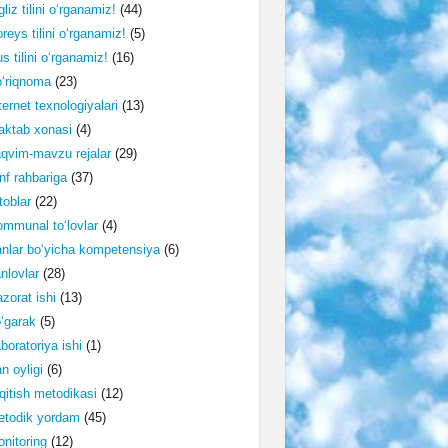
gliz tilini o‘rganamiz!
(44)
reys tilini o‘rganamiz!
(5)
s tilini o‘rganamiz!
(16)
‘riqnoma
(23)
ternet texnologiyalari
(13)
ktab xonasi
(4)
qvim-mavzu rejalar
(29)
nf rahbariga
(37)
toblar
(22)
mmunal to‘lovlar
(4)
nlar bo‘yicha kompetensiya
(6)
nlovlar
(28)
zorat ishi
(13)
‘garak
(5)
boratoriya ishi
(1)
n oyligi
(6)
qitish metodikasi
(12)
etodik yordam
(45)
nitoring
(12)