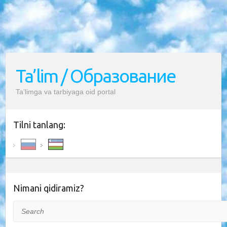
Ta’lim / Образование
Ta’limga va tarbiyaga oid portal
Tilni tanlang:
Nimani qidiramiz?
Search