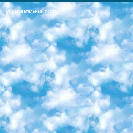
Образовательный портал
РЕСПУБЛИКА УЗБЕКИСТАН МИНИСТРЕРСТВО ДОШКОЛЬНОГО И ШКОЛЬНОГО ОБРАЗОВАНИЯ КОМАНДА в общеобразовательных учреждениях в 2023-2024 учебном году организация и проведение итоговой государственной аттестации обучающихся о Министра дошкольного и школьного образования Республики Узбекистан от 4 марта 2008 года (постановлением Минюста от 20 марта 2008 года № 1778 государственной регистрации) «Итоговое состояние учащихся общего среднего образования на основании положения об утверждении положения об аттестации общего среднего образования выпускной экзамен студентов в образовательных учреждениях в 2023-2024 учебном году В целях организации и прохождения аттестации приказываю: 1. Следующее: перечень предметов, по которым будет проводиться итоговая государственная аттестация и экзамен формы перевода согласно приложению 1; сертификаты международного образца, оценивающие уровень владения иностранными языками перечень согласно приложению 2; 2. Педагогический при специализированных образовательных учреждениях. научно-практический центр квалификации и международной оценки (Д.Давидова) 2024 г. До 25 марта: задания по предметам, по которым будет проводиться итоговая аттестация разработка и утверждение технических условий; итоговая аттестация на основании разработанного предметного задания разработка вопросов по предметам (устно и письменно), экзамен передача; общеобразовательные средние школы и специальные учебные заведения учащиеся выпускных классов школ и интернатов в агентской системе подготовка базы данных экзаменационных материалов и критериев оценки; перевод базы экзаменационных материалов на все языки обучения подать в Республиканский образовательный центр для изготовления; варианты экзаменов на основе разработанных контрольных материалов пусть будут поставлены задачи формирования. 3. Республиканский образовательный центр (Ш.Худайкулов) до 5 апреля 2024 года. до: база данных предоставленных экзаменационных материалов на все языки обучения перевод и экспертиза; для слепых, слабовидящих, глухих, слабослышащих и умственно отсталых детей учащиеся выпускных классов специализированных школ и школ-интернатов база данных экзаменационных материалов на всех преподаваемых языках подготовка критериев оценки; специализированные школы для умственно отсталых детей и технологии для учащихся выпускных классов школ-интернатов разработка соответствующих рекомендаций и критериев проведения ЕГЭ по естествознанию давать задания. 4. Педагогический при специализированных образовательных учреждениях. Научно-практический центр навыков и международной оценки (Д.Давидова), Республика образовательный центр (Худайкулов Ш.) итоговый государственный аттестационный экзамен ориентирован на творческое и логическое мышление при подготовке базы материалов учитывать введение заданий. 5. Следует отметить, что: сертификат государственного образца о знании общеобразовательного предмета и как минимум национальный уровень B1 по предметам на иностранных языках, указанным в Приложении 2. или международно признанный сертификат эквивалентного уровня студенты, изучающие определенный предмет, освобождаются от экзамена; по соответствующим предметам запланирована итоговая государственная аттестация за день до дня, путем жеребьевки Рабочей группой (в письменной форме по предметам, проводимым в форме) из числа сформированных вариантов выбрано 2 варианта; 2 выбранных варианта экзамена анонсированы на официальном сайте министерства и все выпускники по всей стране на основе этих вариантов проводит итоговую государственную аттестацию. 6. Государственное образование учащихся средних общеобразовательных учреждений. знания в соответствии с квалификационными требованиями, которые необходимо приобрести на основании стандартов итоговый (выпускной) контроль для 9 и 11 классов в целях тестирования Экзамены (далее – экзамены) состоят из предметов, перечисленных в приложении 1. будет сделано. 7. Экзамены пройдут с 26 мая по 15 июня 2024 г. (кроме науки физического воспитания). 8. Физическая для учащихся 9 классов общесредних образовательных учреждений. Экзамены по предмету «Образование, квалификация медицина» 1-6 мая 2024 года. сотрудники перевести под присмотр (с отклонениями в физическом или умственном развитии) специализированная школа для детей, школы-интернаты и со сколиозом школы-интернаты санаторного типа для больных детей исключены). 9. Он был слепым, слабовидящим и имел нарушения опорно-двигательного аппарата. экзамены в специализированных школах и интернатах для детей должны проводиться исходя из требований, предъявляемых к общеобразовательным учреждениям (физкультура кроме науки). 10. Специализированная школа для глухих и слабослышащих детей. и экзамены в интернатах и быть реализован в виде письменного теста по математике. 11. Специальность для умственно отсталых детей. Для 9 класса Родной язык и литературное письмо Государственный язык (язык обучения – узбекский). для неклассов) написано Математическое письмо Письменная/устная история Узбекистана Физическое воспитание практично Итоговый контроль Для 11 класса Написание родного языка и литературы (эссе) Математическое письмо Узбекский язык (обучение на узбекском языке) не посещающее общее среднее образование для учреждений)/Образовательное учреждение выбор письменный и устный Иностранный язык письменный/устный Письменная/устная история Узбекистана *По выбору студента:  Химия  Физика  Основы государственного права  География 10 бесплатных образовательных ресурсов - Мы составили подборку онлайн-проектов с интерактивными упражнениями, видеолекциями и статьями. Они помогут вам обрести новые и освежить старые знания бесплатно. 1. «ИНТУИТ» Старейшая образовательная площадка Рунета. Здесь вы найдёте сотни текстовых и видеокурсов на десятки различных тем — от программирования до психологии. Многие курсы подготовлены российскими университетами и крупными международными компаниями вроде Intel и Microsoft. Самостоятельное обучение бесплатное, но желающие могут оплатить услуги персональных наставников. 2. «Смартия» знакомит с актуальными профессиями и подсказывает, как им обучаться. Выбрав заинтересовавшую вас специальность — SMM-специалист, фотограф, веб-дизайнер или другую, — увидите список необходимых для неё умений. Чтобы вы могли освоить их самостоятельно, для каждого умения площадка отображает подборку ссылок на учебные материалы. Хотя «Смартия» ориентируется на русскоязычную аудиторию, часть контента всё же доступна только на английском. 3. «Лекторий Физтеха» Проект Московского физико-технического института (Физтеха). С его помощью вы можете смотреть онлайн серии лекций, записанные на видео в этом вузе. В числе доступных предметов — физика, биология, химия, информационные технологии и другие. К некоторым лекциям администрация ресурса прилагает готовые конспекты, которые можно скачивать в PDF-формате. 4. ITMOcourses Онлайн-площадка Санкт-Петербургского национального исследовательского университета информационных технологий, механики и оптики (ИТМО). Ресурс предоставляет свободный доступ к курсам, разработанным в этом вузе. Каталог материалов разбит на четыре категории: «Оптические системы и технологии», «Приборостроение и робототехника», «Информационные технологии» и «Биотехнологии». Курсы состоят из видеолекций, интерактивных демонстраций и заданий. 5. «КиберЛенинка» Электронная научная библиотека открытого доступа. Каталог площадки регулярно обрастает текстами статей из различных научных изданий. Сгруппированные по журналам и рубрикам публикации можно читать онлайн или скачивать целиком в PDF-формате. Проект нацелен на популяризацию науки за счёт открытого доступа к качественной информации. 6. «ПостНаука» На этом ресурсе публикуют подборки видеолекций, составленные экспертами из разных отраслей и объединённые общими темами. Среди них, к примеру, есть серии «Биоинформатика и геномика», «Культура средневековой Скандинавии» и Cinema Studies о теории кино. Каждая подборка лекций — логически связанная история, рассказанная экспертом от первого лица. Кроме того, на сайте появляются научно-образовательные статьи и тесты на разные темы. 7. «Newочём» Команда проекта «Newочём» отбирает самые интересные тексты из англоязычных СМИ и переводит те из них, за которые голосуют участники сообщества «ВКонтакте». По большей части это научно-популярные статьи. Редакторы придумывают лишь заголовки, в остальном содержание переводов соответствует оригиналам. Полные тексты можно читать прямо в социальной сети. 8. InternetUrok Онлайн-база материалов по основным дисциплинам школьной программы. Информация на сайте структурирована по классам, предметам и темам (урокам). Каждый урок состоит из видеолекций и конспектов. Есть также интерактивные тренажёры и тесты для закрепления пройденного материала. Даже если вы давно окончили школу, возможность повторить программу старших классов всегда может пригодиться. 9. Edutainme Ещё один ресурс об образовании. В отличие от Newtonew, как мне кажется, Edutainme больше ориентируется на представителей индустрии: педагогов, предпринимателей, разработчиков образовательных проектов. Но и любой, кто просто стремится к саморазвитию, найдёт на сайте много полезного и интересного для себя. Например, информацию о новых курсах и образовательных сервисах. 10. Newtonew Онлайн-медиа об образовании и обучении в широком смысле. Авторы Newtonew пишут об инструментах, заведениях, тактиках и стратегиях, которые помогают учить других и получать новые знания самостоятельно. На этой площадке вы найдёте новости, обзоры, аналитические мат