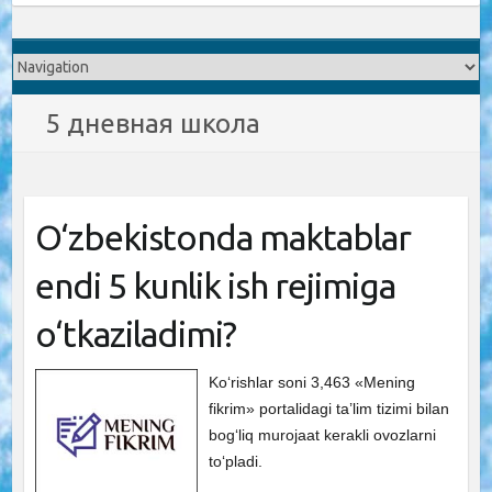
5 дневная школа
O‘zbekistonda maktablar
endi 5 kunlik ish rejimiga
o‘tkaziladimi?
Ko‘rishlar soni 3,463 «Mening
fikrim» portalidagi ta’lim tizimi bilan
bog‘liq murojaat kerakli ovozlarni
to‘pladi.