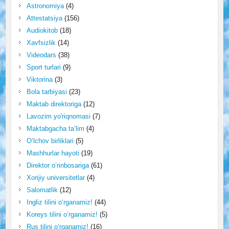
Astronomiya
(4)
Attestatsiya
(156)
Audiokitob
(18)
Xavfsizlik
(14)
Videodars
(38)
Sport turlari
(9)
Viktorina
(3)
Bola tarbiyasi
(23)
Maktab direktoriga
(12)
Lavozim yo'riqnomasi
(7)
Maktabgacha ta’lim
(4)
O‘lchov birliklari
(5)
Mashhurlar hayoti
(19)
Direktor o‘rinbosariga
(61)
Xorijiy universitetlar
(4)
Salomatlik
(12)
Ingliz tilini o‘rganamiz!
(44)
Koreys tilini o‘rganamiz!
(5)
Rus tilini o‘rganamiz!
(16)