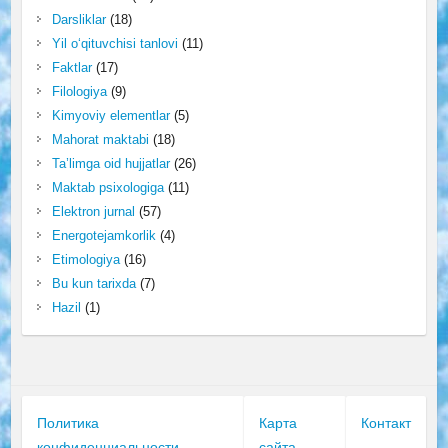
Darsliklar
(18)
Yil o‘qituvchisi tanlovi
(11)
Faktlar
(17)
Filologiya
(9)
Kimyoviy elementlar
(5)
Mahorat maktabi
(18)
Ta’limga oid hujjatlar
(26)
Maktab psixologiga
(11)
Elektron jurnal
(57)
Energotejamkorlik
(4)
Etimologiya
(16)
Bu kun tarixda
(7)
Hazil
(1)
Политика
Карта
Контакт
конфиденциальности
сайта