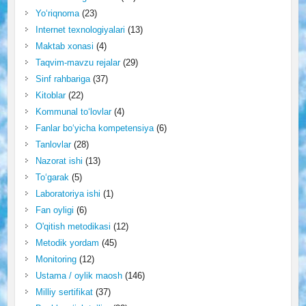
Yo‘riqnoma
(23)
Internet texnologiyalari
(13)
Maktab xonasi
(4)
Taqvim-mavzu rejalar
(29)
Sinf rahbariga
(37)
Kitoblar
(22)
Kommunal to‘lovlar
(4)
Fanlar bo‘yicha kompetensiya
(6)
Tanlovlar
(28)
Nazorat ishi
(13)
To‘garak
(5)
Laboratoriya ishi
(1)
Fan oyligi
(6)
O'qitish metodikasi
(12)
Metodik yordam
(45)
Monitoring
(12)
Ustama / oylik maosh
(146)
Milliy sertifikat
(37)