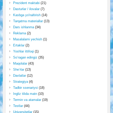
Prezident maktabi
(21)
Dasturlar / ilovalar
(7)
Kasbga yo'naltirish
(14)
Tarqatma materiallar
(13)
Dars ishlanma
(34)
Reklama
(2)
Masalalarni yechish
(1)
Ertaklar
(2)
Yoshlar ittifoqi
(1)
So‘ragan edingiz
(35)
Maqolalar
(43)
She’rlar
(13)
Davlatlar
(12)
Strategiya
(4)
Tadbir ssenariysi
(18)
Ingliz tilida matn
(10)
Termin va atamalar
(19)
Testlar
(44)
Universitetlar
(15)