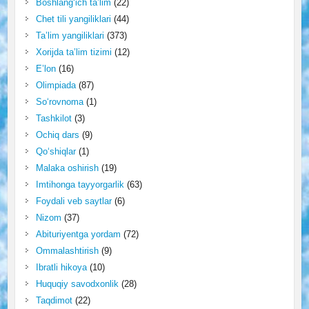
Boshlang‘ich ta’lim
(22)
Chet tili yangiliklari
(44)
Ta’lim yangiliklari
(373)
Xorijda ta’lim tizimi
(12)
E’lon
(16)
Olimpiada
(87)
So‘rovnoma
(1)
Tashkilot
(3)
Ochiq dars
(9)
Qo‘shiqlar
(1)
Malaka oshirish
(19)
Imtihonga tayyorgarlik
(63)
Foydali veb saytlar
(6)
Nizom
(37)
Abituriyentga yordam
(72)
Ommalashtirish
(9)
Ibratli hikoya
(10)
Huquqiy savodxonlik
(28)
Taqdimot
(22)