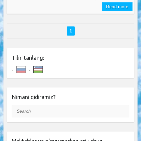
Read more
1
Tilni tanlang:
Nimani qidiramiz?
Search
Maktablar va o‘quv markazlari uchun